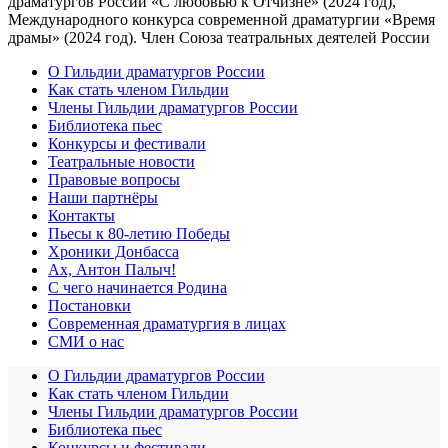
драматургов России «С любовью к Отчизне» (2024 год),
Международного конкурса современной драматургии «Время
драмы» (2024 год). Член Союза театральных деятелей России
О Гильдии драматургов России
Как стать членом Гильдии
Члены Гильдии драматургов России
Библиотека пьес
Конкурсы и фестивали
Театральные новости
Правовые вопросы
Наши партнёры
Контакты
Пьесы к 80-летию Победы
Хроники Донбасса
Ах, Антон Палыч!
С чего начинается Родина
Постановки
Современная драматургия в лицах
СМИ о нас
О Гильдии драматургов России
Как стать членом Гильдии
Члены Гильдии драматургов России
Библиотека пьес
Конкурсы и фестивали