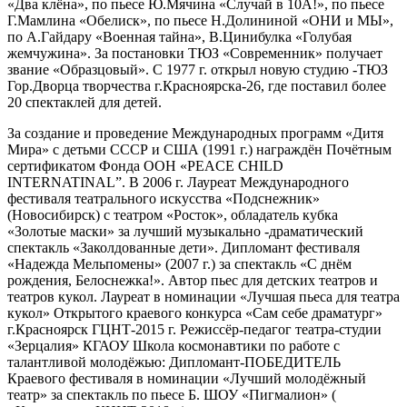
«Два клёна», по пьесе Ю.Мячина «Случай в 10А!», по пьесе
Г.Мамлина «Обелиск», по пьесе Н.Долининой «ОНИ и МЫ»,
по А.Гайдару «Военная тайна», В.Цинибулка «Голубая
жемчужина». За постановки ТЮЗ «Современник» получает
звание «Образцовый». С 1977 г. открыл новую студию -ТЮЗ
Гор.Дворца творчества г.Красноярска-26, где поставил более
20 спектаклей для детей.
За создание и проведение Международных программ «Дитя
Мира» с детьми СССР и США (1991 г.) награждён Почётным
сертификатом Фонда ООН «PEACE CHILD
INTERNATINAL”. В 2006 г. Лауреат Международного
фестиваля театрального искусства «Подснежник»
(Новосибирск) с театром «Росток», обладатель кубка
«Золотые маски» за лучший музыкально -драматический
спектакль «Заколдованные дети». Дипломант фестиваля
«Надежда Мельпомены» (2007 г.) за спектакль «С днём
рождения, Белоснежка!». Автор пьес для детских театров и
театров кукол. Лауреат в номинации «Лучшая пьеса для театра
кукол» Открытого краевого конкурса «Сам себе драматург»
г.Красноярск ГЦНТ-2015 г. Режиссёр-педагог театра-студии
«Зерцалия» КГАОУ Школа космонавтики по работе с
талантливой молодёжью: Дипломант-ПОБЕДИТЕЛЬ
Краевого фестиваля в номинации «Лучший молодёжный
театр» за спектакль по пьесе Б. ШОУ «Пигмалион» (