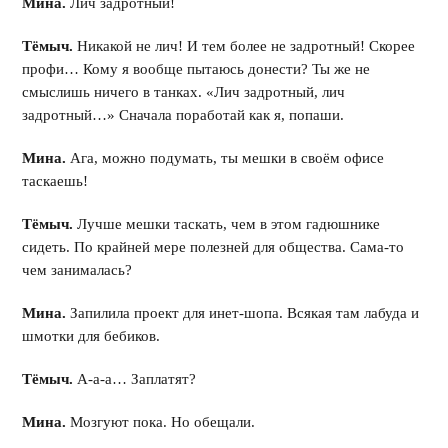
Мина.
Лич задротный!
Тёмыч.
Никакой не лич! И тем более не задротный! Скорее
профи… Кому я вообще пытаюсь донести? Ты же не
смыслишь ничего в танках. «Лич задротный, лич
задротный…» Сначала поработай как я, попаши.
Мина.
Ага, можно подумать, ты мешки в своём офисе
таскаешь!
Тёмыч.
Лучше мешки таскать, чем в этом гадюшнике
сидеть. По крайней мере полезней для общества. Сама-то
чем занималась?
Мина.
Запилила проект для инет-шопа. Всякая там лабуда и
шмотки для бебиков.
Тёмыч.
А-а-а… Заплатят?
Мина.
Мозгуют пока. Но обещали.