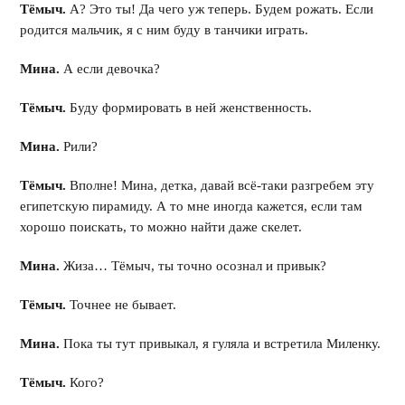
Тёмыч.
А? Это ты! Да чего уж теперь. Будем рожать. Если
родится мальчик, я с ним буду в танчики играть.
Мина.
А если девочка?
Тёмыч.
Буду формировать в ней женственность.
Мина.
Рили?
Тёмыч.
Вполне! Мина, детка, давай всё-таки разгребем эту
египетскую пирамиду. А то мне иногда кажется, если там
хорошо поискать, то можно найти даже скелет.
Мина.
Жиза… Тёмыч, ты точно осознал и привык?
Тёмыч.
Точнее не бывает.
Мина.
Пока ты тут привыкал, я гуляла и встретила Миленку.
Тёмыч.
Кого?