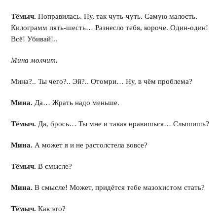
Тёмыч.
Поправилась. Ну, так чуть-чуть. Самую малость.
Килограмм пять-шесть… Разнесло тебя, короче. Один-один!
Всё! Убивай!..
Мина молчит.
Мина?.. Ты чего?.. Эй?.. Отомри… Ну, в чём проблема?
Мина.
Да… Жрать надо меньше.
Тёмыч.
Да, брось… Ты мне и такая нравишься… Слышишь?
Мина.
А может я и не растолстела вовсе?
Тёмыч.
В смысле?
Мина.
В смысле! Может, придётся тебе мазохистом стать?
Тёмыч.
Как это?