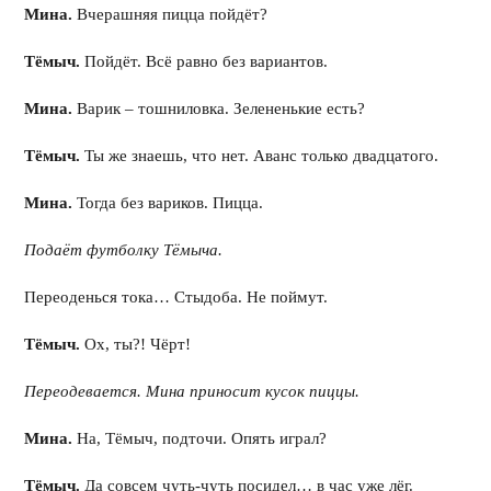
Мина.
Вчерашняя пицца пойдёт?
Тёмыч.
Пойдёт. Всё равно без вариантов.
Мина.
Варик – тошниловка. Зелененькие есть?
Тёмыч.
Ты же знаешь, что нет. Аванс только двадцатого.
Мина.
Тогда без вариков. Пицца.
Подаёт футболку Тёмыча.
Переоденься тока… Стыдоба. Не поймут.
Тёмыч.
Ох, ты?! Чёрт!
Переодевается. Мина приносит кусок пиццы.
Мина.
На, Тёмыч, подточи. Опять играл?
Тёмыч.
Да совсем чуть-чуть посидел… в час уже лёг.