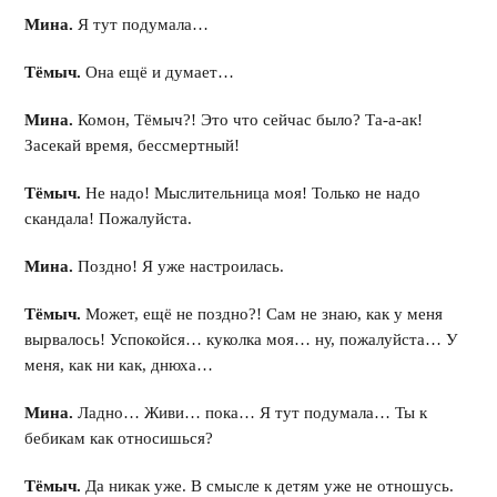
Мина.
Я тут подумала…
Тёмыч.
Она ещё и думает…
Мина.
Комон, Тёмыч?! Это что сейчас было? Та-а-ак!
Засекай время, бессмертный!
Тёмыч.
Не надо! Мыслительница моя! Только не надо
скандала! Пожалуйста.
Мина.
Поздно! Я уже настроилась.
Тёмыч.
Может, ещё не поздно?! Сам не знаю, как у меня
вырвалось! Успокойся… куколка моя… ну, пожалуйста… У
меня, как ни как, днюха…
Мина.
Ладно… Живи… пока… Я тут подумала… Ты к
бебикам как относишься?
Тёмыч.
Да никак уже. В смысле к детям уже не отношусь.