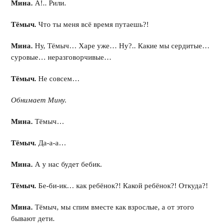
Мина.
А!.. Рили.
Тёмыч.
Что ты меня всё время путаешь?!
Мина.
Ну, Тёмыч… Харе уже… Ну?.. Какие мы сердитые…
суровые… неразговорчивые…
Тёмыч.
Не совсем…
Обнимает Мину.
Мина.
Тёмыч…
Тёмыч.
Да-а-а…
Мина.
А у нас будет бебик.
Тёмыч.
Бе-би-ик… как ребёнок?! Какой ребёнок?! Откуда?!
Мина.
Тёмыч, мы спим вместе как взрослые, а от этого
бывают дети.