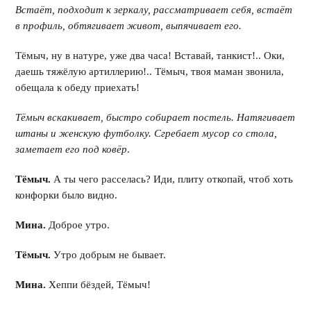
Встаёт, подходит к зеркалу, рассматривает себя, встаёт
в профиль, обтягивает живот, выпячивает его.
Тёмыч, ну в натуре, уже два часа! Вставай, танкист!.. Оки,
даешь тяжёлую артиллерию!.. Тёмыч, твоя маман звонила,
обещала к обеду приехать!
Тёмыч вскакивает, быстро собирает постель. Натягивает
штаны и женскую футболку. Сгребает мусор со стола,
заметает его под ковёр
.
Тёмыч.
А ты чего расселась? Иди, плиту откопай, чтоб хоть
конфорки было видно.
Мина.
Доброе утро.
Тёмыч.
Утро добрым не бывает.
Мина.
Хеппи бёздей, Тёмыч!