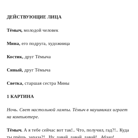
ДЕЙСТВУЮЩИЕ ЛИЦА
Тёмыч,
молодой человек
Мина,
его подруга, художница
Костик,
друг Тёмыча
Сивый,
друг Тёмыча
Светка,
старшая сестра Мины
1 КАРТИНА
Ночь. Свет настольной лампы. Тёмыч в наушниках играет
на компьютере.
Тёмыч.
А я тебе сейчас вот так!.. Что, получил, гад?!.. Куда
ты прёшь, зараза?!.. Ну, давай, давай, давай!.. Абзац!..