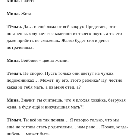
Мина.
Гадят?
Мина.
Жиза.
Тёмыч.
Да… и ещё ломают всё вокруг. Представь, этот
поганец выколупает все клавиши из твоего ноута, а ты его
даже прибить не сможешь. Жалко будет сил и денег
потраченных.
Мина.
Бейбики – цветы жизни.
Тёмыч.
Не спорю. Пусть только они цветут на чужих
подоконниках… Может, ну его, этого ребёнка? Ну, честно,
какая из тебя мать, а из меня отец, а?
Мина.
Значит, ты считаешь, что я плохая хозяйка, безрукая
жена, а буду ещё и никудышная мать?!
Тёмыч.
Ты всё не так поняла… Я говорю только, что мы
ещё не готовы стать родителями… нам рано… Позже, когда-
нибудь… может быть…