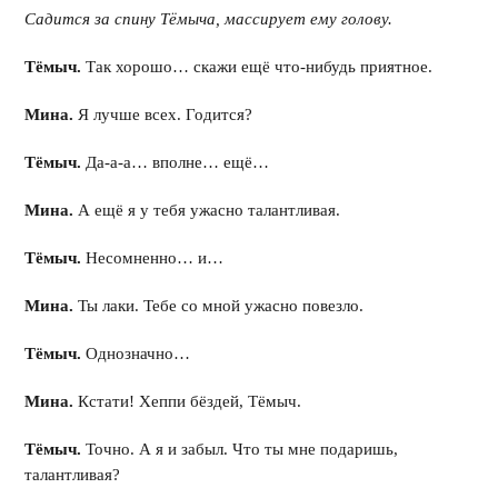
Садится за спину Тёмыча, массирует ему голову.
Тёмыч.
Так хорошо… скажи ещё что-нибудь приятное.
Мина.
Я лучше всех. Годится?
Тёмыч.
Да-а-а… вполне… ещё…
Мина.
А ещё я у тебя ужасно талантливая.
Тёмыч.
Несомненно… и…
Мина.
Ты лаки. Тебе со мной ужасно повезло.
Тёмыч.
Однозначно…
Мина.
Кстати! Хеппи бёздей, Тёмыч.
Тёмыч.
Точно. А я и забыл. Что ты мне подаришь,
талантливая?