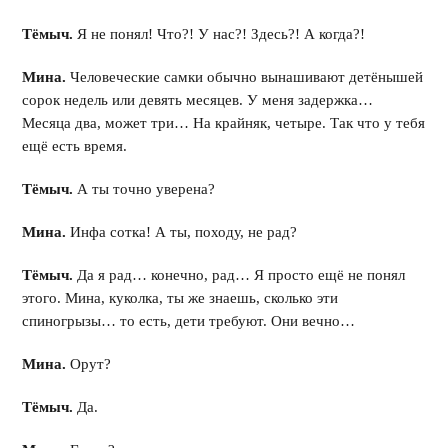
Тёмыч.
Я не понял! Что?! У нас?! Здесь?! А когда?!
Мина.
Человеческие самки обычно вынашивают детёнышей
сорок недель или девять месяцев. У меня задержка…
Месяца два, может три… На крайняк, четыре. Так что у тебя
ещё есть время.
Тёмыч.
А ты точно уверена?
Мина.
Инфа сотка! А ты, походу, не рад?
Тёмыч.
Да я рад… конечно, рад… Я просто ещё не понял
этого. Мина, куколка, ты же знаешь, сколько эти
спиногрызы… то есть, дети требуют. Они вечно…
Мина.
Орут?
Тёмыч.
Да.