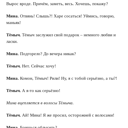
Вырос вроде. Причём, заметь, весь. Хочешь, покажу?
Мина.
Отвянь! Слышь?! Харе сосаться! Уймись, говорю,
маньяк!
Тёмыч.
Тёмыч заслужил свой подарок – немного любви и
ласки.
Мина.
Подгорело? До вечера никак?
Тёмыч.
Нет. Сейчас хочу!
Мина.
Комон, Тёмыч! Рили! Ну, я с тобой серьёзно, а ты?!
Тёмыч.
А я-то как серьёзно!
Мина вцепляется в волосы Тёмыча.
Тёмыч.
Ай! Мина! Я же просил, осторожней с волосами!
Мина.
Боишься облысеть?