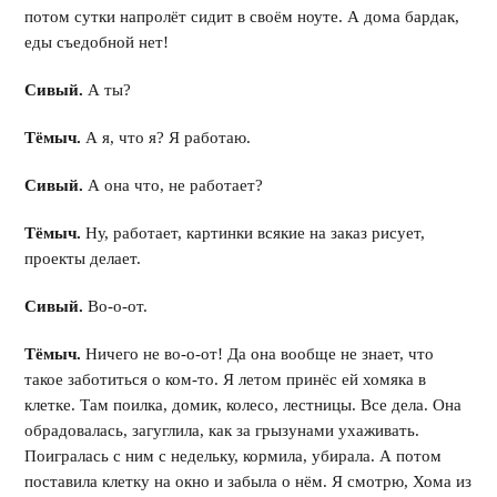
потом сутки напролёт сидит в своём ноуте. А дома бардак,
еды съедобной нет!
Сивый.
А ты?
Тёмыч.
А я, что я? Я работаю.
Сивый.
А она что, не работает?
Тёмыч.
Ну, работает, картинки всякие на заказ рисует,
проекты делает.
Сивый.
Во-о-от.
Тёмыч.
Ничего не во-о-от! Да она вообще не знает, что
такое заботиться о ком-то. Я летом принёс ей хомяка в
клетке. Там поилка, домик, колесо, лестницы. Все дела. Она
обрадовалась, загуглила, как за грызунами ухаживать.
Поигралась с ним с недельку, кормила, убирала. А потом
поставила клетку на окно и забыла о нём. Я смотрю, Хома из