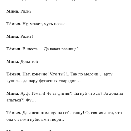
Мина.
Рили?
Тёмыч.
Ну, может, чуть позже.
Мина.
Рили?!
Тёмыч.
В шесть… Да какая разница?
Мина.
Донатил?
Тёмыч.
Нет, конечно! Что ты?!.. Так по мелочи… арту
купил… да пару фугасных снарядов…
Мина.
Ауф, Тёмыч! Чё за фигня?! Ты нуб что ль? За донаты
апаться?! Фу…
Тёмыч.
Да я всю команду на себе тащу! О, святая арта, что
она с этими нубилами творит.