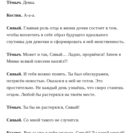
Тёмыч.
Девка.
Костик.
А-а-а.
Сивый.
Главная роль отца в жизни дочки состоит в том,
чтобы воплотить в себе образ будущего идеального
спутника для девочки и сформировать в ней женственность.
Тёмыч.
Может и так, Сивый… Ладно, прорвёмся! Зачем я
Минке всякой плесени наплёл?!
Сивый.
И тебя можно понять. Ты был обескуражен,
потрясён новостью. Оказался к ней не готов. Это
простительно. Не каждый день узнаёшь, что скоро станешь
отцом. Любой бы растерялся на твоём месте.
Тёмыч.
Ты бы не растерялся, Сивый!
Сивый.
Со мной такого не случится.
Костик.
Вот за что я тебя уважаю, Сивый? Ты такой умный!