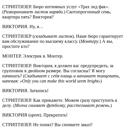
СТРИПТИЗЕР. Бюро интимных услуг «Трах энд фак».
(
Разворачивает листок наряда
.) Скотопрогонный семь,
квартира пять? Виктория?
ВИКТОРИЯ. Ну, я…
СТРИПТИЗЕР (
складывает листок
). Наше бюро гарантирует
вам обслуживание по высшему классу. (
Монтеру
.) А вы,
простите кто?
МОНТЕР. Электрик я. Монтер.
СТРИПТИЗЕР. Виктория, я должен вас предупредить, за
групповик в двойном размере. Вы согласны? Я могу
начинать? (
Скидывает с себя плащь и начинает танцевать,
напевая: «
Only
you
can
make
this
world
seem
bright»
)
ВИКТОРИЯ. Заткнись!
СТРИПТИЗЕР. Как прикажете. Можем сразу приступить к
делу
.
(
Молча снимает футболку, расстегивает ремень
.)
ВИКТОРИЯ (
орет
). Прекратить!
СТРИПТИЗЕР. Не понял? Вы снимаете заказ?