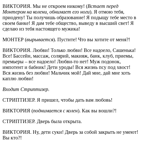
ВИКТОРИЯ. Мы не откроем никому! (
Встает перед
Монтером на колени, обнимает его ноги
). Я отмою тебя,
приодену! Ты получишь образование! Я подыщу тебе место в
своем банке! Я дам тебе общество, выведу в высший свет! Я
сделаю из тебя настоящего мужика!
МОНТЕР (
вырывается
). Пустите! Что вы хотите от меня?!
ВИКТОРИЯ. Любви! Только любви! Все надоело, Сашенька!
Все! Бассейн, массаж, солярий, макияж, банк, клуб, приемы,
премьеры – все надоело! Любви-то нет! Муж подонок,
импотент и бабник! Дети уроды! Вся жизнь псу под хвост!
Вся жизнь без любви! Мальчик мой! Дай мне, дай мне хоть
каплю любви!
Входит Стриптизер.
СТРИПТИЗЕР. Я пришел, чтобы дать вам любовь!
ВИКТОРИЯ (
поднимается с колен
). Как вы вошли?!
СТРИПТИЗЕР. Дверь была открыта.
ВИКТОРИЯ. Ну, дети суки! Дверь за собой закрыть не умеют!
Вы кто?!