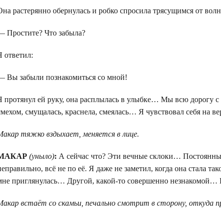
Она растерянно обернулась и робко спросила трясущимся от волн
— Простите? Что забыла?
Я ответил:
— Вы забыли познакомиться со мной!
Я протянул ей руку, она расплылась в улыбке… Мы всю дорогу с 
смехом, смущалась, краснела, смеялась… Я чувствовал себя на 
Макар тяжко вздыхает, меняется в лице.
МАКАР
(уныло)
:
А сейчас что? Эти вечные склоки… Постоянные 
неправильно, всё не по её. Я даже не заметил, когда она стала т
мне приглянулась… Другой, какой-то совершенно незнакомой… 
Макар встаёт со скамьи, печально смотрит в сторону, откуда пр