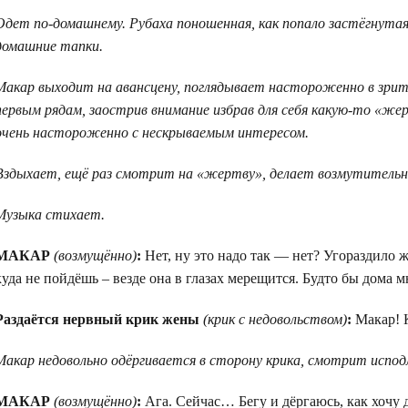
Одет по-домашнему. Рубаха поношенная, как попало застёгнутая
домашние тапки.
Макар выходит на авансцену, поглядывает настороженно в зрит
первым рядам, заострив внимание избрав для себя какую-то «жер
очень настороженно с нескрываемым интересом.
Вздыхает, ещё раз смотрит на «жертву», делает возмутительны
Музыка стихает.
МАКАР
(возмущённо)
:
Нет, ну это надо так — нет? Угораздило 
куда не пойдёшь – везде она в глазах мерещится. Будто бы дома мн
Раздаётся нервный крик жены
(крик с недовольством)
:
Макар! 
Макар недовольно одёргивается в сторону крика, смотрит испод
МАКАР
(возмущённо)
:
Ага. Сейчас… Бегу и дёргаюсь, как хочу 