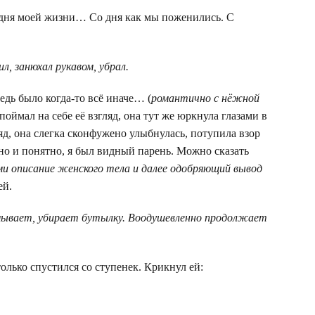
о дня моей жизни… Со дня как мы поженились. С
, занюхал рукавом, убрал.
Ведь было когда-то всё иначе… (
романтично с нёжной
поймал на себе её взгляд, она тут же юркнула глазами в
ляд, она слегка сконфужено улыбнулась, потупила взор
Оно и понятно, я был видный парень. Можно сказать
 описание женского тела и далее одобряющий вывод
ей.
мывает, убирает бутылку. Воодушевленно продолжает
только спустился со ступенек. Крикнул ей: