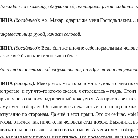
Проходит на скамейку, обдувает её, протирает рукой, садится, ко
НИНА
(досадливо)
:
Ах, Макар, одарил же меня Господь таким… 
Закрывает лицо рукой, качает головой.
НИНА
(досадливо)
:
Ведь был же вполне себе нормальным челове
так же всё было критично как сейчас.
Нина сидит в печальной задумчивости, но вдруг начинает улыба
НИНА
(задорно)
:
Макар этот. Что-то вспомнила, как я с ним позн
не трогаю, и тут что-то кто-то сказал, я отвлеклась – глядь. Ст
прыщ у него на носу надавленный красуется. Аж прямо светится в
саму смех разбирает. Он такой весь неказистый, на птенца похож
испуганно по сторонам. Да ещё и этот прыщ. Это он сейчас, мой 
пухом, отъелся, так ничего, на человека стал похож. Выходила,
опять-то на него глядь – а он опять на меня. А меня смех разбира
же, как над ним природа извратилась. Ну, посмотрела, да и забыл