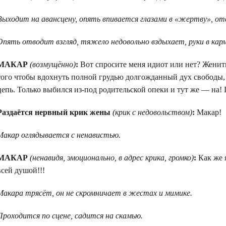
Выходит на авансцену, опять впивается глазами в «жертву», отв
Опять отводит взгляд, тяжело недовольно вздыхает, руки в карм
МАКАР
(возмущённо)
:
Вот спросите меня идиот или нет? Женитьс
того чтобы вдохнуть полной грудью долгожданный дух свободы, 
цепь. Только выбился из-под родительской опеки и тут же — на!
Раздаётся нервный крик жены
(крик с недовольством)
:
Макар!
Макар оглядывается с ненавистью.
МАКАР
(ненавидя, эмоционально, в адрес крика, громко)
:
Как же 
всей душой!!!
Макара трясёт, он не скромничает в жестах и мимике.
Проходится по сцене, садится на скамью.