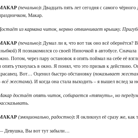
МАКАР
(печально)
:
Двадцать пять лет сегодня с самого чёрног
праздничком, Макар.
Достаёт из кармана читок, нервно отвинчивает крышку. Пригубил
МАКАР
(печально)
:
Думал ли я, что вот так оно всё обернётся? 
улыбкой
) Я познакомился со своей Ниночкой в автобусе. Сначала 
окно. Потом, через пару остановок я опять поймал на себе её взг
и опять уткнулась в окно. Я понял, что это призыв к действию. 
красавец. Вот… Оценил быстро обстановку (
показывает жестами
– всё жестами
). И когда она стала выходить – я вышел вслед за н
Макар достаёт опять читок, собирается «тяпнуть», но переду
рассказывать.
МАКАР
(эмоционально, радостно)
:
Я окликнул её сразу же, как 
— Девушка, Вы вот тут забыли…