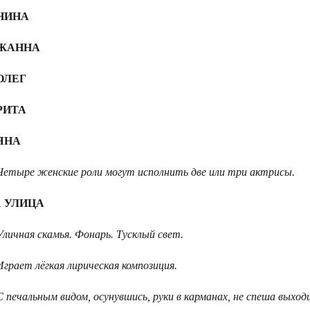
НИНА
ЖАННА
ОЛЕГ
РИТА
ЯНА
Четыре женские роли могут исполнить две или три актрисы.
1 УЛИЦА
Уличная скамья. Фонарь. Тусклый свет.
Играет лёгкая лирическая композиция.
С печальным видом, осунувшись, руки в карманах, не спеша выхо