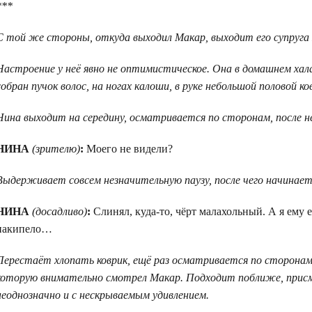
***
С той же стороны, откуда выходил Макар, выходит его супруга
Настроение у неё явно не оптимистическое. Она в домашнем хал
собран пучок волос, на ногах калоши, в руке небольшой половой ко
Нина выходит на середину, осматривается по сторонам, после н
НИНА
(зрителю)
:
Моего не видели?
Выдерживает совсем незначительную паузу, после чего начинае
НИНА
(досадливо)
:
Слинял, куда-то, чёрт малахольный. А я ему е
накипело…
Перестаёт хлопать коврик, ещё раз осматривается по сторонам,
которую внимательно смотрел Макар. Подходит поближе, прис
неоднозначно и с нескрываемым удивлением.