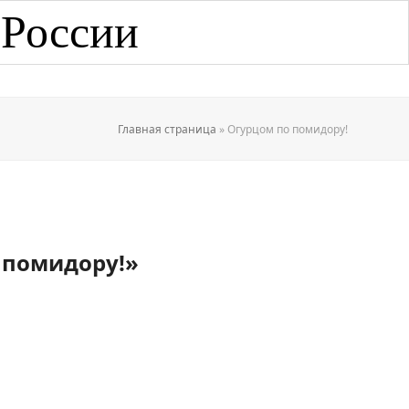
 России
Главная страница
»
Огурцом по помидору!
о помидору!»