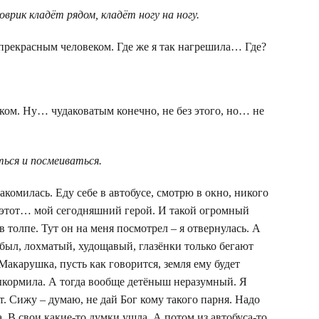
врик кладёт рядом, кладёт ногу на ногу.
прекрасным человеком. Где же я так нагрешила… Где?
ком. Ну… чудаковатым конечно, не без этого, но… не
ться и посмеиваться.
акомилась. Еду себе в автобусе, смотрю в окно, никого
оит этот… мой сегодняшний герой. И такой огромный
 толпе. Тут он на меня посмотрел – я отвернулась. А
 был, лохматый, худощавый, глазёнки только бегают
Макарушка, пусть как говорится, земля ему будет
 выкормила. А тогда вообще детёныш неразумный. Я
ет. Сижу – думаю, не дай Бог кому такого парня. Надо
а. В свои какие-то думки ушла. А потом из автобуса-то