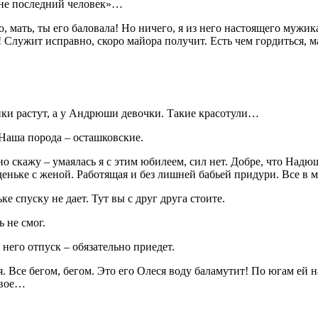
не последний человек»…
ать, ты его баловала! Но ничего, я из него настоящего мужи
Служит исправно, скоро майора получит. Есть чем гордиться, м
ики растут, а у Андрюши девочки. Такие красотули…
 Наша порода – осташковские.
о скажу – умаялась я с этим юбилеем, сил нет. Добре, что Надю
деньке с женой. Работящая и без лишней бабьей придури. Все в м
ке спуску не дает. Тут вы с друг друга стоите.
 не смог.
него отпуск – обязательно приедет.
. Все бегом, бегом. Это его Олеся воду баламутит! По югам ей н
свое…