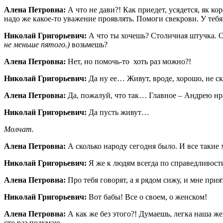
Алена Петровна:
А что не дави?! Как приедет, усядется, як ко
надо же какое-то уважение проявлять. Помоги свекрови. У тебя 
Николай Григорьевич:
А что ты хочешь? Столичная штучка. О
не меньше пятого.)
возьмешь?
Алена Петровна:
Нет, но помочь-то хоть раз можно?!
Николай Григорьевич:
Да ну ее… Живут, вроде, хорошо, не ск
Алена Петровна:
Да, пожалуй, что так… Главное – Андрею нр
Николай Григорьевич:
Да пусть живут…
Молчат.
Алена Петровна:
А сколько народу сегодня было. И все такие
Николай Григорьевич:
Я же к людям всегда по справедливости
Алена Петровна:
Про тебя говорят, а я рядом сижу, и мне при
Николай Григорьевич:
Вот бабы! Все о своем, о женском!
Алена Петровна:
А как же без этого?! Думаешь, легка наша ж
сто раз подумаю.