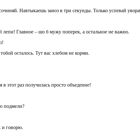
сочиняй. Навтыкаешь заноз в три секунды. Только успевай увора
ай лепи! Главное – шо б мужу поперек, а остальное не важно.
о!
тобой осталось. Тут вас хлебом не корми.
я в этот раз получилась просто объедение!
сю подмели?
к и говорю.