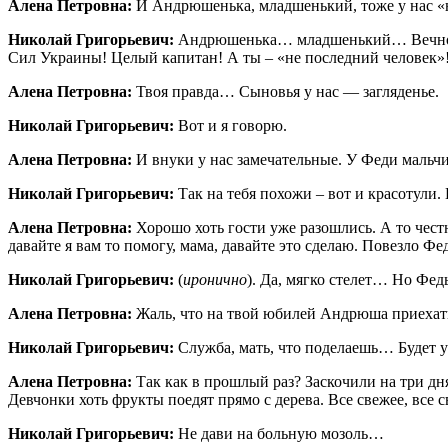
Алена Петровна:
И Андрюшенька, младшенький, тоже у нас «
Николай Григорьевич:
Андрюшенька… младшенький… Вечно, м
Сил Украины! Целый капитан! А ты – «не последний человек»! 
Алена Петровна:
Твоя правда… Сыновья у нас — загляденье.
Николай Григорьевич:
Вот и я говорю.
Алена Петровна:
И внуки у нас замечательные. У Феди мальч
Николай Григорьевич:
Так на тебя похожи – вот и красотули.
Алена Петровна:
Хорошо хоть гости уже разошлись. А то честн
давайте я вам то помогу, мама, давайте это сделаю. Повезло Фе
Николай Григорьевич:
(
иронично
). Да, мягко стелет… Но Федь
Алена Петровна:
Жаль, что на твой юбилей Андрюша приехать
Николай Григорьевич:
Служба, мать, что поделаешь… Будет у 
Алена Петровна:
Так как в прошлый раз? Заскочили на три дня
Девчонки хоть фрукты поедят прямо с дерева. Все свежее, все 
Николай Григорьевич:
Не дави на больную мозоль…