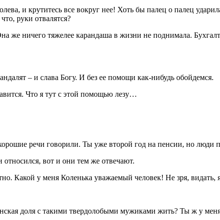
ролева, и крутитесь все вокруг нее! Хоть бы палец о палец удари
что, руки отвалятся?
на же ничего тяжелее карандаша в жизни не поднимала. Бухгалт
андалят – и слава Богу. И без ее помощи как-нибудь обойдемся.
авится. Что я тут с этой помощью лезу…
 хорошие речи говорили. Ты уже второй год на пенсии, но люди 
 относился, вот и они тем же отвечают.
ятно. Какой у меня Коленька уважаемый человек! Не зря, видать,
енская доля с такими твердолобыми мужиками жить? Ты ж у меня 