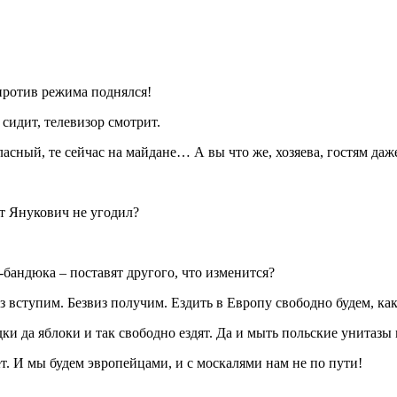
против режима поднялся!
 сидит, телевизор смотрит.
ласный, те сейчас на майдане… А вы что же, хозяева, гостям даж
от Янукович не угодил?
-бандюка – поставят другого, что изменится?
 вступим. Безвиз получим. Ездить в Европу свободно будем, ка
ки да яблоки и так свободно ездят. Да и мыть польские унитазы 
. И мы будем эвропейцами, и с москалями нам не по пути!