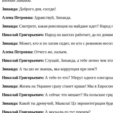
Входит Зинаида.
Зинаида:
Доброго дня, соседи!
Алена Петровна:
Здравствуй, Зинаида.
Зинаида:
См
о
трите, какая революция на майдане идет? Народ 
Николай Григорьевич:
Народ на шахтах работает, да по домам
Зинаида:
Может, кто и по хатам сидит, но кто с режимом несог
Алена Петровна:
Отчего же, нальем.
Николай Григорьевич:
Слушай, Зинаида, а тебе лично чем эт
Зинаида:
А ты шо не знаешь, яка коррупция при нем?!
Николай Григорьевич:
А тебе-то что? Уберут одного олигарха
Зинаида:
Жизнь на Украине сразу станет краше! Мы в Евросоюз
Николай Григорьевич:
А сейчас что мешает? На польские гряд
Зинаида:
Какой ты дремучий, Мыкола! Цэ эвроинтеграция будет
Николай Григорьевич:
А москали-то тут причем?