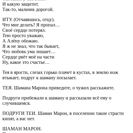
И какую защитит.
Так-то, мальчик дорогой.
ИТУ. (Отчаявшись, отцу).
Что мне делать? Я пропал…
Своё сердце потерял.
Тею просто уважаю,
А Алёну обожаю.
Я ж не знал, что так бывает,
Что любовь ума лишает…
Сердце рвёт моё на части
Ну, какое это счастье…
Тея в ярости, слезах горько плачет в кустах, в землю нож
втыкает, подруг к шаману посылает.
ТЕЯ. Шамана Марона приведите, о чужих расскажите.
Подруги прибежали к шаману и рассказали всё ему о
случившемся.
ПОДРУГИ ТЕИ. Шаман Марон, в поселении такие страсти
кипят, а вас нет.
ШАМАН МАРОН.