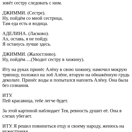
зовёт сестру следовать с ним.
ДЖИММИ. (Сестре).
Ну, пойдём со мной сестрица,
Там еда есть и водица.
АДЕЛИНА. (Ласково).
Ах, оставь, я не пойду.
Я останусь лучше здесь.
ДЖИММИ. (Жалостливо).
Ну, пойдём….(Уводит сестру в хижину).
Иту на руках принёс Алёну в свою хижину, намочил мокрую
тряпицу, положил на лоб Алёне, вторую на обнажённую грудь
декольте. Принёс воды и попытался напоить Алёну. Она была
без сознания.
ИТУ.
Пей красавица, тебе легче будет.
За этой картиной наблюдает Тея, ревность душит её. Она в
слезах убегает.
ИТУ. Я решил повиниться отцу и своему народу, женюсь на
чужестранке.