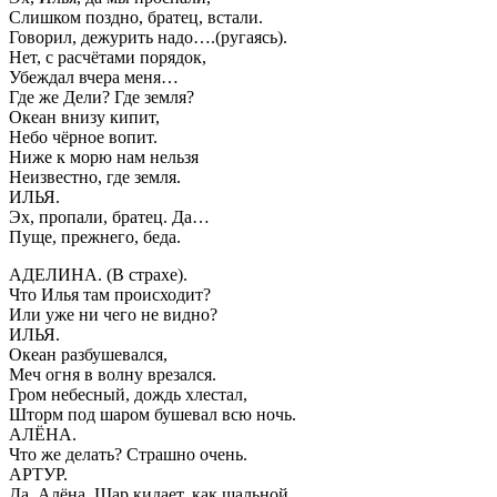
Слишком поздно, братец, встали.
Говорил, дежурить надо….(ругаясь).
Нет, с расчётами порядок,
Убеждал вчера меня…
Где же Дели? Где земля?
Океан внизу кипит,
Небо чёрное вопит.
Ниже к морю нам нельзя
Неизвестно, где земля.
ИЛЬЯ.
Эх, пропали, братец. Да…
Пуще, прежнего, беда.
АДЕЛИНА. (В страхе).
Что Илья там происходит?
Или уже ни чего не видно?
ИЛЬЯ.
Океан разбушевался,
Меч огня в волну врезался.
Гром небесный, дождь хлестал,
Шторм под шаром бушевал всю ночь.
АЛЁНА.
Что же делать? Страшно очень.
АРТУР.
Да, Алёна. Шар кидает, как шальной,