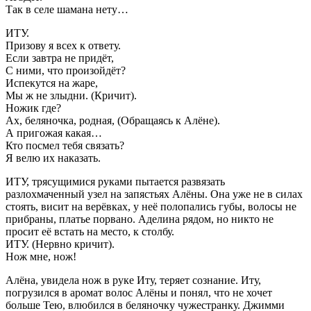
Так в селе шамана нету…
ИТУ.
Призову я всех к ответу.
Если завтра не придёт,
С ними, что произойдёт?
Испекутся на жаре,
Мы ж не злыдни. (Кричит).
Ножик где?
Ах, беляночка, родная, (Обращаясь к Алёне).
А пригожая какая…
Кто посмел тебя связать?
Я велю их наказать.
ИТУ, трясущимися руками пытается развязать
разлохмаченный узел на запястьях Алёны. Она уже не в силах
стоять, висит на верёвках, у неё полопались губы, волосы не
прибраны, платье порвано. Аделина рядом, но никто не
просит её встать на место, к столбу.
ИТУ. (Нервно кричит).
Нож мне, нож!
Алёна, увидела нож в руке Иту, теряет сознание. Иту,
погрузился в аромат волос Алёны и понял, что не хочет
больше Тею, влюбился в беляночку чужестранку. Джимми