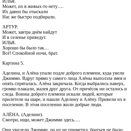
ИЛЬЯ.
Может, их в живых-то нету….
Их давно бы отыскали
Нас же быстро подбирали.
АРТУР.
Может, завтра днём найдут
И в селенье приведут.
ИЛЬЯ.
Хорошо бы было так…
Всё! Спокойной ночи, брат.
Картина 5.
Аделина, и Алёна упали подле доброго племени, куда увели
Джимми. Вдруг прямо у самого лица Алёны выползла змея и
опять спряталась. Алёна закричала. Когда выбрались наверх,
громко плакали, жалея друг друга. От причёсок ни осталось и
следа. Воины доброго племени искали людей, которые
прилетели на шаре, и нашли Аделину и Алёну. Привели их в
поселение. В этом поселении жили добрые люди.
АЛЁНА. (Аделине).
Смотри, ищи, может Джимми здесь….
Они увидели Джимми, он их не приметил, братьев не было.