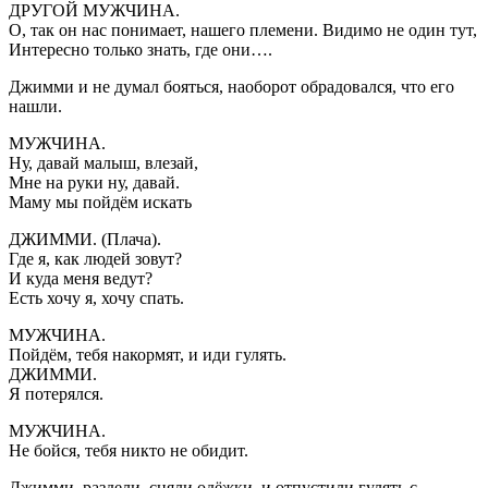
ДРУГОЙ МУЖЧИНА.
О, так он нас понимает, нашего племени. Видимо не один тут,
Интересно только знать, где они….
Джимми и не думал бояться, наоборот обрадовался, что его
нашли.
МУЖЧИНА.
Ну, давай малыш, влезай,
Мне на руки ну, давай.
Маму мы пойдём искать
ДЖИММИ. (Плача).
Где я, как людей зовут?
И куда меня ведут?
Есть хочу я, хочу спать.
МУЖЧИНА.
Пойдём, тебя накормят, и иди гулять.
ДЖИММИ.
Я потерялся.
МУЖЧИНА.
Не бойся, тебя никто не обидит.
Джимми, раздели, сняли одёжки, и отпустили гулять с