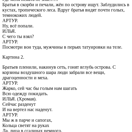
Братья в скорби и печали, жён по острову ищут. Заблудились в
кустах, тропического леса. Вдруг братья видят почти голых,
темнокожих людей.
АРТУР.
Ну, всё попали.
ИЛЬЯ.
С чего ты взял?
АРТУР.
Посмотри вон туда, мужчины в перьях татуировки на теле.
Картина 2.
Братьев пленили, накинув сеть, гонят вглубь острова. С
корзины воздушного шара люди забрали все вещи,
драгоценности и меха.
АРТУР.
Жарко, сей час бы голым нам шагать
Всю одежду покидать.
ИЛЬЯ. (Хромая).
Сейчас разденут
И на вертел нас наденут.
АРТУР.
Мы ж в парче и сапогах,
Кольца светят на руках
Да, лица в ссадинах немного.