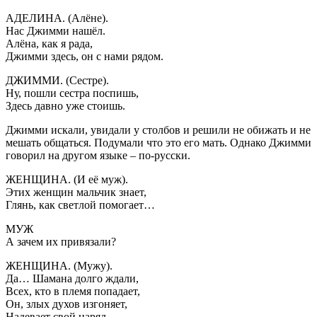
АДЕЛИНА. (Алёне).
Нас Джимми нашёл.
Алёна, как я рада,
Джимми здесь, он с нами рядом.
ДЖИММИ. (Сестре).
Ну, пошли сестра поспишь,
Здесь давно уже стоишь.
Джимми искали, увидали у столбов и решили не обижать и не
мешать общаться. Подумали что это его мать. Однако Джимми
говорил на другом языке – по-русски.
ЖЕНЩИНА. (И её муж).
Этих женщин мальчик знает,
Глянь, как светлой помогает…
МУЖ
А зачем их привязали?
ЖЕНЩИНА. (Мужу).
Да… Шамана долго ждали,
Всех, кто в племя попадает,
Он, злых духов изгоняет,
Надевает свой наряд,