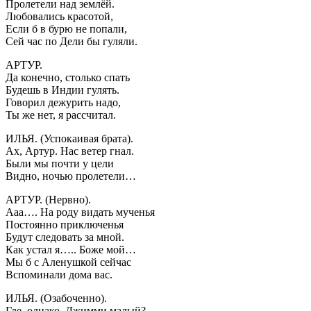
Пролетели над землёй.
Любовались красотой,
Если б в бурю не попали,
Сей час по Дели бы гуляли.
АРТУР.
Да конечно, столько спать
Будешь в Индии гулять.
Говорил дежурить надо,
Ты же нет, я рассчитал.
ИЛЬЯ. (Успокаивая брата).
Ах, Артур. Нас ветер гнал.
Были мы почти у цели
Видно, ночью пролетели…
АРТУР. (Нервно).
Ааа…. На роду видать мученья
Постоянно приключенья
Будут следовать за мной.
Как устал я….. Боже мой…
Мы б с Аленушкой сейчас
Вспоминали дома вас.
ИЛЬЯ. (Озабоченно).
Где, однако, Джимми малый?