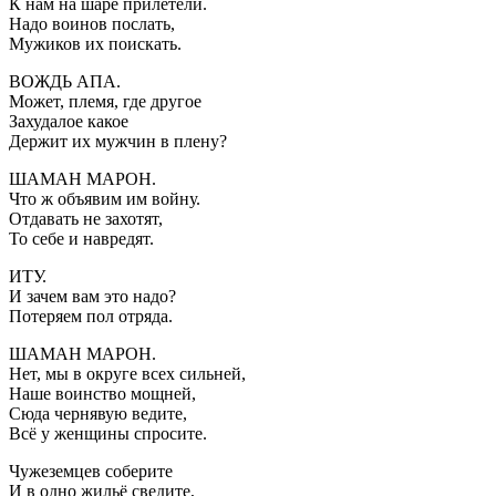
К нам на шаре прилетели.
Надо воинов послать,
Мужиков их поискать.
ВОЖДЬ АПА.
Может, племя, где другое
Захудалое какое
Держит их мужчин в плену?
ШАМАН МАРОН.
Что ж объявим им войну.
Отдавать не захотят,
То себе и навредят.
ИТУ.
И зачем вам это надо?
Потеряем пол отряда.
ШАМАН МАРОН.
Нет, мы в округе всех сильней,
Наше воинство мощней,
Сюда чернявую ведите,
Всё у женщины спросите.
Чужеземцев соберите
И в одно жильё сведите,