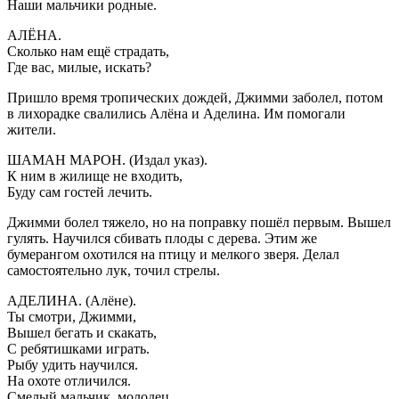
Наши мальчики родные.
АЛЁНА.
Сколько нам ещё страдать,
Где вас, милые, искать?
Пришло время тропических дождей, Джимми заболел, потом
в лихорадке свалились Алёна и Аделина. Им помогали
жители.
ШАМАН МАРОН. (Издал указ).
К ним в жилище не входить,
Буду сам гостей лечить.
Джимми болел тяжело, но на поправку пошёл первым. Вышел
гулять. Научился сбивать плоды с дерева. Этим же
бумерангом охотился на птицу и мелкого зверя. Делал
самостоятельно лук, точил стрелы.
АДЕЛИНА. (Алёне).
Ты смотри, Джимми,
Вышел бегать и скакать,
С ребятишками играть.
Рыбу удить научился.
На охоте отличился.
Смелый мальчик, молодец,