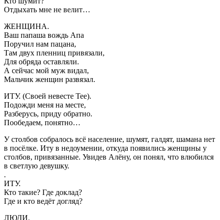
Кто шумит?
Отдыхать мне не велит…
ЖЕНЩИНА.
Ваш папаша вождь Апа
Поручил нам пацана,
Там двух пленниц привязали,
Для обряда оставляли.
А сейчас мой муж видал,
Мальчик женщин развязал.
ИТУ. (Своей невесте Тее).
Подожди меня на месте,
Разберусь, приду обратно.
Пообедаем, понятно…
У столбов собралось всё население, шумят, галдят, шамана нет
в посёлке. Иту в недоумении, откуда появились женщины у
столбов, привязанные. Увидев Алёну, он понял, что влюбился
в светлую девушку.
.
ИТУ.
Кто такие? Где доклад?
Где и кто ведёт догляд?
ЛЮДИ.