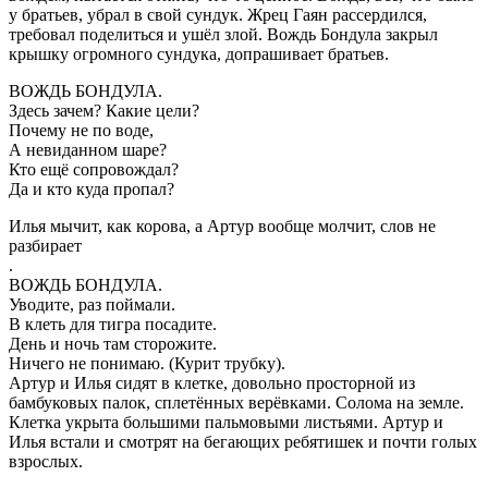
у братьев, убрал в свой сундук. Жрец Гаян рассердился,
требовал поделиться и ушёл злой. Вождь Бондула закрыл
крышку огромного сундука, допрашивает братьев.
ВОЖДЬ БОНДУЛА.
Здесь зачем? Какие цели?
Почему не по воде,
А невиданном шаре?
Кто ещё сопровождал?
Да и кто куда пропал?
Илья мычит, как корова, а Артур вообще молчит, слов не
разбирает
.
ВОЖДЬ БОНДУЛА.
Уводите, раз поймали.
В клеть для тигра посадите.
День и ночь там сторожите.
Ничего не понимаю. (Курит трубку).
Артур и Илья сидят в клетке, довольно просторной из
бамбуковых палок, сплетённых верёвками. Солома на земле.
Клетка укрыта большими пальмовыми листьями. Артур и
Илья встали и смотрят на бегающих ребятишек и почти голых
взрослых.