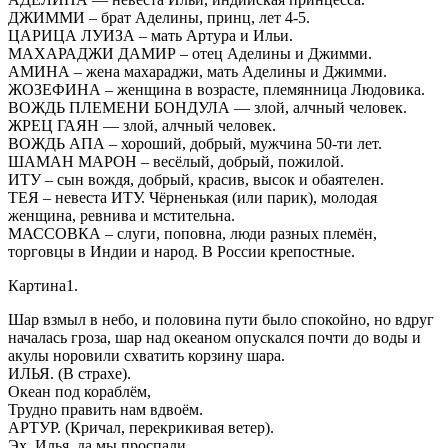
ДЖИММИ – брат Аделины, принц, лет 4-5.
ЦАРИЦА ЛУИЗА – мать Артура и Ильи.
МАХАРАДЖИ ДАМИР – отец Аделины и Джимми.
АМИНА – жена махараджи, мать Аделины и Джимми.
ЖОЗЕФИНА – женщина в возрасте, племянница Людовика.
ВОЖДЬ ПЛЕМЕНИ БОНДУЛА — злой, алчный человек.
ЖРЕЦ ГАЯН — злой, алчный человек.
ВОЖДЬ АПА – хороший, добрый, мужчина 50-ти лет.
ШАМАН МАРОН – весёлый, добрый, пожилой.
ИТУ – сын вождя, добрый, красив, высок и обаятелен.
ТЕЯ – невеста ИТУ. Чёрненькая (или парик), молодая
женщина, ревнива и мстительна.
МАССОВКА – слуги, поповна, люди разных племён,
торговцы в Индии и народ. В России крепостные.
Картина1.
Шар взмыл в небо, и половина пути было спокойно, но вдруг
началась гроза, шар над океаном опускался почти до воды и
акулы норовили схватить корзину шара.
ИЛЬЯ. (В страхе).
Океан под кораблём,
Трудно править нам вдвоём.
АРТУР. (Кричал, перекрикивая ветер).
Эх, Илья, да мы проспали,