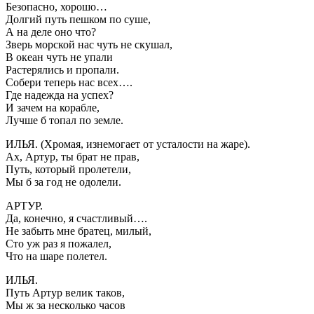
Безопасно, хорошо…
Долгий путь пешком по суше,
А на деле оно что?
Зверь морской нас чуть не скушал,
В океан чуть не упали
Растерялись и пропали.
Собери теперь нас всех….
Где надежда на успех?
И зачем на корабле,
Лучше б топал по земле.
ИЛЬЯ. (Хромая, изнемогает от усталости на жаре).
Ах, Артур, ты брат не прав,
Путь, который пролетели,
Мы б за год не одолели.
АРТУР.
Да, конечно, я счастливый….
Не забыть мне братец, милый,
Сто уж раз я пожалел,
Что на шаре полетел.
ИЛЬЯ.
Путь Артур велик таков,
Мы ж за несколько часов