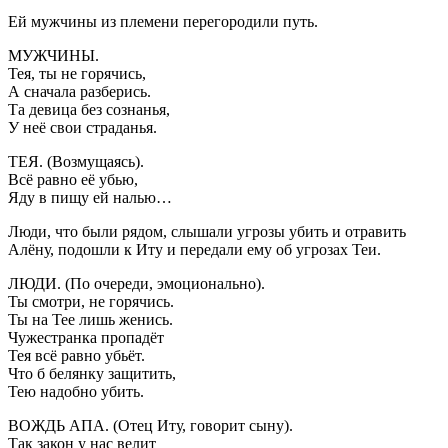
Ей мужчины из племени перегородили путь.
МУЖЧИНЫ.
Тея, ты не горячись,
А сначала разберись.
Та девица без сознанья,
У неё свои страданья.
ТЕЯ. (Возмущаясь).
Всё равно её убью,
Яду в пищу ей налью…
Люди, что были рядом, слышали угрозы убить и отравить
Алёну, подошли к Иту и передали ему об угрозах Теи.
ЛЮДИ. (По очереди, эмоционально).
Ты смотри, не горячись.
Ты на Тее лишь женись.
Чужестранка пропадёт
Тея всё равно убьёт.
Что б белянку защитить,
Тею надобно убить.
ВОЖДЬ АПА. (Отец Иту, говорит сыну).
Так закон у нас велит