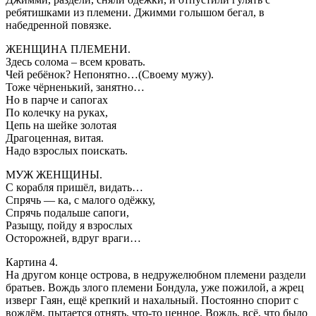
ребятишками из племени. Джимми голышом бегал, в
набедренной повязке.
ЖЕНЩИНА ПЛЕМЕНИ.
Здесь солома – всем кровать.
Чей ребёнок? Непонятно…(Своему мужу).
Тоже чёрненький, занятно…
Но в парче и сапогах
По колечку на руках,
Цепь на шейке золотая
Драгоценная, витая.
Надо взрослых поискать.
МУЖ ЖЕНЩИНЫ.
С корабля пришёл, видать…
Спрячь — ка, с малого одёжку,
Спрячь подальше сапоги,
Разыщу, пойду я взрослых
Осторожней, вдруг враги…
Картина 4.
На другом конце острова, в недружелюбном племени раздели
братьев. Вождь злого племени Бондула, уже пожилой, а жрец
изверг Гаян, ещё крепкий и нахальный. Постоянно спорит с
вождём, пытается отнять, что-то ценное. Вождь, всё, что было