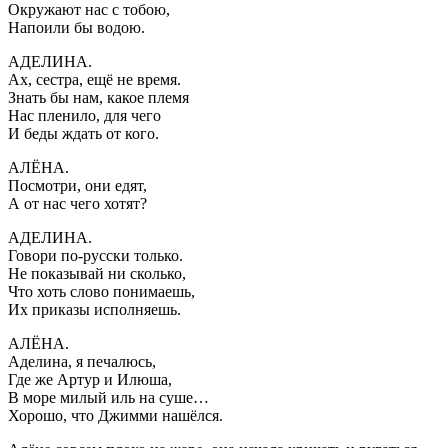
Окружают нас с тобою,
Напоили бы водою.
АДЕЛИНА.
Ах, сестра, ещё не время.
Знать бы нам, какое племя
Нас пленило, для чего
И беды ждать от кого.
АЛЁНА.
Посмотри, они едят,
А от нас чего хотят?
АДЕЛИНА.
Говори по-русски только.
Не показывай ни сколько,
Что хоть слово понимаешь,
Их приказы исполняешь.
АЛЁНА.
Аделина, я печалюсь,
Где же Артур и Илюша,
В море милый иль на суше…
Хорошо, что Джимми нашёлся.