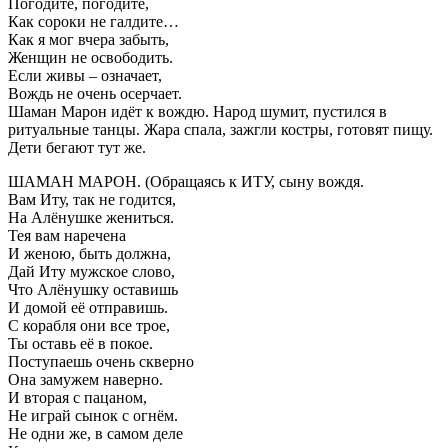
Погодите, погодите,
Как сороки не галдите…
Как я мог вчера забыть,
Женщин не освободить.
Если живы – означает,
Вождь не очень осерчает.
Шаман Марон идёт к вождю. Народ шумит, пустился в
ритуальные танцы. Жара спала, зажгли костры, готовят пищу.
Дети бегают тут же.
ШАМАН МАРОН. (Обращаясь к ИТУ, сыну вождя.
Вам Иту, так не годится,
На Алёнушке жениться.
Тея вам наречена
И женою, быть должна,
Дай Иту мужское слово,
Что Алёнушку оставишь
И домой её отправишь.
С корабля они все трое,
Ты оставь её в покое.
Поступаешь очень скверно
Она замужем наверно.
И вторая с пацаном,
Не играй сынок с огнём.
Не одни же, в самом деле