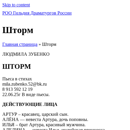
Skip to content
РОО Гильдия Драматургов России
Шторм
Главная страница
»
Шторм
ЛЮДМИЛА ЗУБЕНКО
ШТОРМ
Пьеса в стихах
mila.zubenko.52@bk.ru
8 913 592 12 19
22.06.25г В виде пьесы.
ДЕЙСТВУЮЩИЕ ЛИЦА
АРТУР – красавец, царский сын.
АЛЁНА — невеста Артура, дочь поповны.
ИЛЬЯ – брат Артура, красивый мужчина.
АДЕЛИНА — невеста Ильи, индийская принцесса.