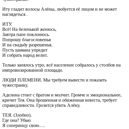
Иту гладит волосы Алёны, любуется её лицом и не может
наглядеться .
ИТУ.
Всё! На беленькой женюсь,
Завтра папе поклонюсь.
Попрошу благословенья
И на свадьбу разрешенья.
Пусть шамана упредит
И собрать народ велит.
Только занялось утро, всё население собралось у столбов на
импровизированной площади.
ЛЮДИ ПЛЕМЕНИ. Мы требуем вывести и показать
чужестранку.
Аделина стоит с братом и молчит. Громче и эмоциональнее,
кричит Тея. Она брошенная и обиженная невеста, требует
справедливости. Грозится убить Алёну.
ТЕЯ. (Злобно).
Где она? Убью
Я соперницу свою….