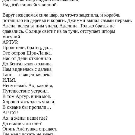
Над взбесившейся волной.
Вдруг неведомая сила шар, за что-то зацепила, и корабль
потащило на деревья и коряги. Джимми выпал самый первый.
Алёна, вслед за ним упала, Аделина. Только братья не
сдавались. Солнце светит из-за тучи, отступает шторм
могучий.
АРТУР.
Пролетели, братец, да…
Это остров Шри-Ланка.
Нас от Дели отклонило
До Бенгальского залива.
Нам виднелась с далека
Ганг — священная река.
ИЛЬЯ.
Непутёвый. Ах, какой я,
Путешествие устроил.
В том Артур, вина моя.
Хорошо хоть здесь упали,
В океане бы пропали…
АРТУР.
Ах, а жёны наши где?
Да и живы ли оне?
Опять Алёнушка страдает,
Где меня искать не знает….