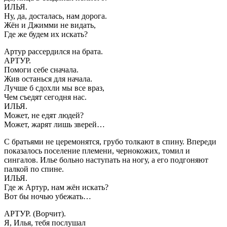
ИЛЬЯ.
Ну, да, досталась, нам дорога.
Жён и Джимми не видать,
Где же будем их искать?
Артур рассердился на брата.
АРТУР.
Помоги себе сначала.
Жив останься для начала.
Лучше б сдохли мы все враз,
Чем съедят сегодня нас.
ИЛЬЯ.
Может, не едят людей?
Может, жарят лишь зверей…
С братьями не церемонятся, грубо толкают в спину. Впереди
показалось поселение племени, чернокожих, томил и
сингалов. Илье больно наступать на ногу, а его подгоняют
палкой по спине.
ИЛЬЯ.
Где ж Артур, нам жён искать?
Вот бы ночью убежать…
АРТУР. (Ворчит).
Я, Илья, тебя послушал