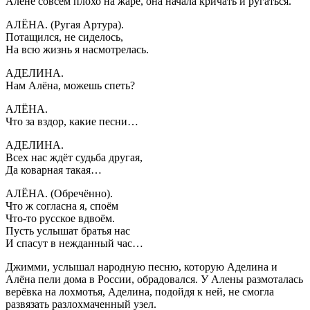
Алёне совсем плохо на жаре, она начала кричать и ругаться.
АЛЁНА. (Ругая Артура).
Потащился, не сиделось,
На всю жизнь я насмотрелась.
АДЕЛИНА.
Нам Алёна, можешь спеть?
АЛЁНА.
Что за вздор, какие песни…
АДЕЛИНА.
Всех нас ждёт судьба другая,
Да коварная такая…
АЛЁНА. (Обречённо).
Что ж согласна я, споём
Что-то русское вдвоём.
Пусть услышат братья нас
И спасут в нежданный час…
Джимми, услышал народную песню, которую Аделина и
Алёна пели дома в России, обрадовался. У Алены размоталась
верёвка на лохмотья, Аделина, подойдя к ней, не смогла
развязать разлохмаченный узел.