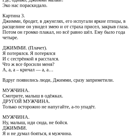
Эко нас пораскидало.
Картина 3.
Джимми, бродит, в джунглях, его испугали яркие птицы, в
расщелине он увидел змею и от страха присел, закрыв глаза.
Потом он громко плакал, но всё равно шёл. Ему было года
четыре.
ДЖИММИ. (Плачет).
Я потерялся. Я потерялся
И с сестрёнкой я расстался.
Что ж все бросили меня?
А, а, а – кричал — а, а…
Вдруг появились люди, Джимми, сразу заприметили.
МУЖЧИНА.
Смотрите, малыш в одёжках.
ДРУГОЙ МУЖЧИНА.
Только осторожно не напугайте, а-то упадёт.
МУЖЧИНА.
Ну, малыш, иди сюда, не бойся.
ДЖИММИ.
Я и не думал бояться, я мужчина.