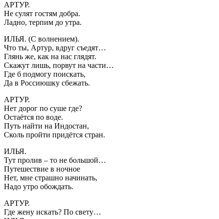
АРТУР.
Не сулят гостям добра.
Ладно, терпим до утра.
ИЛЬЯ. (С волнением).
Что ты, Артур, вдруг съедят…
Глянь же, как на нас глядят.
Скажут лишь, порвут на части…
Где б подмогу поискать,
Да в Россиюшку сбежать.
АРТУР.
Нет дорог по суше где?
Остаётся по воде.
Путь найти на Индостан,
Сколь пройти придётся стран.
ИЛЬЯ.
Тут пролив – то не большой…
Путешествие в ночное
Нет, мне страшно начинать,
Надо утро обождать.
АРТУР.
Где жену искать? По свету…