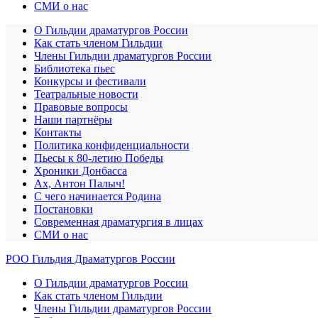
СМИ о нас
О Гильдии драматургов России
Как стать членом Гильдии
Члены Гильдии драматургов России
Библиотека пьес
Конкурсы и фестивали
Театральные новости
Правовые вопросы
Наши партнёры
Контакты
Политика конфиденциальности
Пьесы к 80-летию Победы
Хроники Донбасса
Ах, Антон Палыч!
С чего начинается Родина
Постановки
Современная драматургия в лицах
СМИ о нас
РОО Гильдия Драматургов России
О Гильдии драматургов России
Как стать членом Гильдии
Члены Гильдии драматургов России