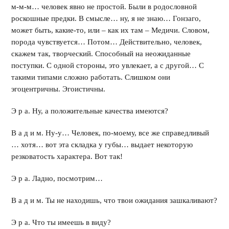
м-м-м… человек явно не простой. Были в родословной
роскошные предки. В смысле… ну, я не знаю… Гонзаго,
может быть, какие-то, или – как их там – Медичи. Словом,
порода чувствуется… Потом… Действительно, человек,
скажем так, творческий. Способный на неожиданные
поступки. С одной стороны, это увлекает, а с другой… С
такими типами сложно работать. Слишком они
эгоцентричны. Эгоистичны.
Э р а. Ну, а положительные качества имеются?
В а д и м. Ну-у… Человек, по-моему, все же справедливый
… хотя… вот эта складка у губы… выдает некоторую
резковатость характера. Вот так!
Э р а. Ладно, посмотрим…
В а д и м. Ты не находишь, что твои ожидания зашкаливают?
Э р а. Что ты имеешь в виду?