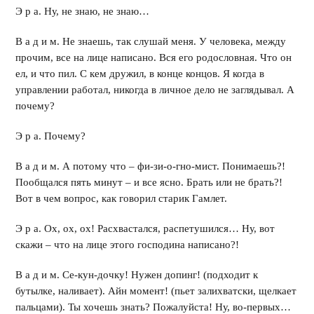
Э р а. Ну, не знаю, не знаю…
В а д и м. Не знаешь, так слушай меня. У человека, между
прочим, все на лице написано. Вся его родословная. Что он
ел, и что пил. С кем дружил, в конце концов. Я когда в
управлении работал, никогда в личное дело не заглядывал. А
почему?
Э р а. Почему?
В а д и м. А потому что – фи-зи-о-гно-мист. Понимаешь?!
Пообщался пять минут – и все ясно. Брать или не брать?!
Вот в чем вопрос, как говорил старик Гамлет.
Э р а. Ох, ох, ох! Расхвастался, распетушился… Ну, вот
скажи – что на лице этого господина написано?!
В а д и м. Се-кун-дочку! Нужен допинг! (подходит к
бутылке, наливает). Айн момент! (пьет залихватски, щелкает
пальцами). Ты хочешь знать? Пожалуйста! Ну, во-первых…