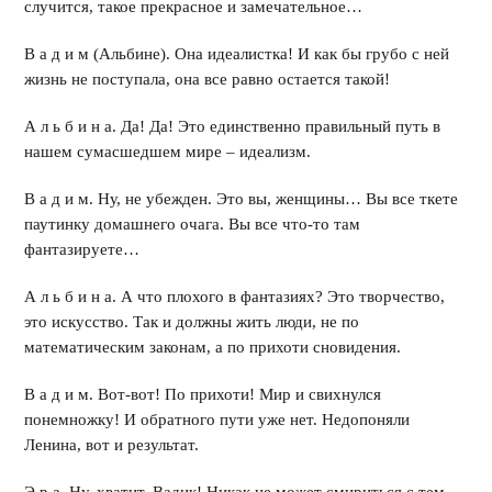
случится, такое прекрасное и замечательное…
В а д и м (Альбине). Она идеалистка! И как бы грубо с ней
жизнь не поступала, она все равно остается такой!
А л ь б и н а. Да! Да! Это единственно правильный путь в
нашем сумасшедшем мире – идеализм.
В а д и м. Ну, не убежден. Это вы, женщины… Вы все ткете
паутинку домашнего очага. Вы все что-то там
фантазируете…
А л ь б и н а. А что плохого в фантазиях? Это творчество,
это искусство. Так и должны жить люди, не по
математическим законам, а по прихоти сновидения.
В а д и м. Вот-вот! По прихоти! Мир и свихнулся
понемножку! И обратного пути уже нет. Недопоняли
Ленина, вот и результат.