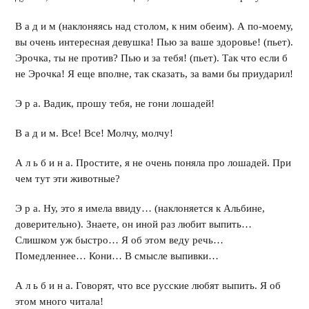
В а д и м (наклоняясь над столом, к ним обеим). А по-моему,
вы очень интересная девушка! Пью за ваше здоровье! (пьет).
Эрочка, ты не против? Пью и за тебя! (пьет). Так что если б
не Эрочка! Я еще вполне, так сказать, за вами бы приударил!
Э р а. Вадик, прошу тебя, не гони лошадей!
В а д и м. Все! Все! Молчу, молчу!
А л ь б и н а. Простите, я не очень поняла про лошадей. При
чем тут эти животные?
Э р а. Ну, это я имела ввиду… (наклоняется к Альбине,
доверительно). Знаете, он иной раз любит выпить…
Слишком уж быстро… Я об этом веду речь…
Помедленнее… Кони… В смысле выпивки…
А л ь б и н а. Говорят, что все русские любят выпить. Я об
этом много читала!