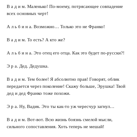
В а д и м. Маленько! По-моему, потрясающее совпадение
всех основных черт!
А л ь б и н а. Возможно… Только это не Франко!
В а д и м. То есть? А кто же?
А л ь б и н а. Это отец его отца. Как это будет по-русски?!
Э р а. Дед. Дедушка.
В а д и м. Тем более! Я абсолютно прав! Говорят, облик
передается через поколение! Скажу больше, Эрушка! Твой
дед и дед Франко тоже похожи.
Э р а. Ну, Вадик. Это ты как-то уж чересчур загнул…
В а д и м. Вот-вот. Всю жизнь боязнь смелой мысли,
сильного сопоставления. Хоть теперь не мешай!