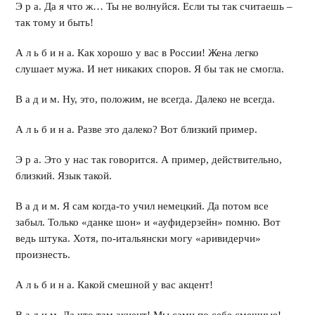
Э р а. Да я что ж… Ты не волнуйся. Если ты так считаешь –
так тому и быть!
А л ь б и н а. Как хорошо у вас в России! Жена легко
слушает мужа. И нет никаких споров. Я бы так не смогла.
В а д и м. Ну, это, положим, не всегда. Далеко не всегда.
А л ь б и н а. Разве это далеко? Вот близкий пример.
Э р а. Это у нас так говорится. А пример, действительно,
близкий. Язык такой.
В а д и м. Я сам когда-то учил немецкий. Да потом все
забыл. Только «данке шон» и «ауфидерзейн» помню. Вот
ведь штука. Хотя, по-итальянски могу «аривидерчи»
произнесть.
А л ь б и н а. Какой смешной у вас акцент!