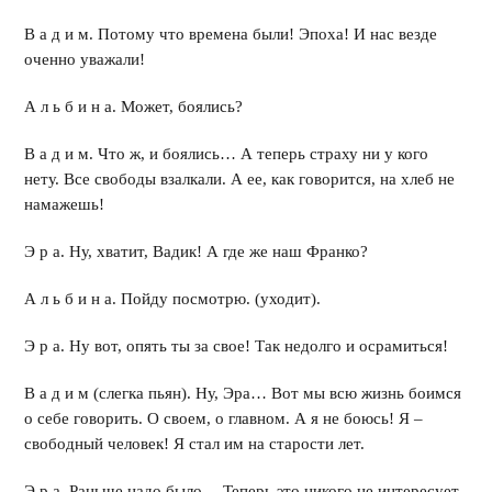
В а д и м. Потому что времена были! Эпоха! И нас везде
оченно уважали!
А л ь б и н а. Может, боялись?
В а д и м. Что ж, и боялись… А теперь страху ни у кого
нету. Все свободы взалкали. А ее, как говорится, на хлеб не
намажешь!
Э р а. Ну, хватит, Вадик! А где же наш Франко?
А л ь б и н а. Пойду посмотрю. (уходит).
Э р а. Ну вот, опять ты за свое! Так недолго и осрамиться!
В а д и м (слегка пьян). Ну, Эра… Вот мы всю жизнь боимся
о себе говорить. О своем, о главном. А я не боюсь! Я –
свободный человек! Я стал им на старости лет.
Э р а. Раньше надо было… Теперь это никого не интересует.