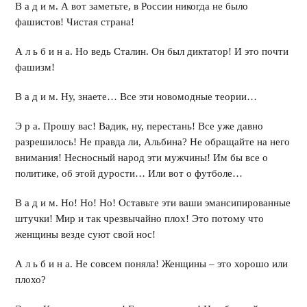
В а д и м. А вот заметьте, в России никогда не было
фашистов! Чистая страна!
А л ь б и н а. Но ведь Сталин. Он был диктатор! И это почти
фашизм!
В а д и м. Ну, знаете… Все эти новомодные теории…
Э р а. Прошу вас! Вадик, ну, перестань! Все уже давно
разрешилось! Не правда ли, Альбина? Не обращайте на него
внимания! Несносный народ эти мужчины! Им бы все о
политике, об этой дурости… Или вот о футболе…
В а д и м. Но! Но! Но! Оставьте эти ваши эмансипированные
штучки! Мир и так чрезвычайно плох! Это потому что
женщины везде суют свой нос!
А л ь б и н а. Не совсем поняла! Женщины – это хорошо или
плохо?