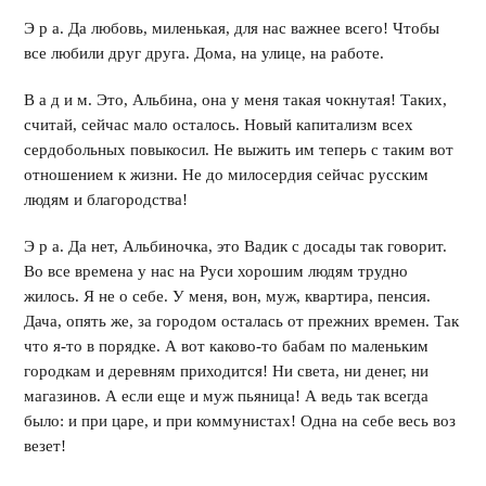
Э р а. Да любовь, миленькая, для нас важнее всего! Чтобы
все любили друг друга. Дома, на улице, на работе.
В а д и м. Это, Альбина, она у меня такая чокнутая! Таких,
считай, сейчас мало осталось. Новый капитализм всех
сердобольных повыкосил. Не выжить им теперь с таким вот
отношением к жизни. Не до милосердия сейчас русским
людям и благородства!
Э р а. Да нет, Альбиночка, это Вадик с досады так говорит.
Во все времена у нас на Руси хорошим людям трудно
жилось. Я не о себе. У меня, вон, муж, квартира, пенсия.
Дача, опять же, за городом осталась от прежних времен. Так
что я-то в порядке. А вот каково-то бабам по маленьким
городкам и деревням приходится! Ни света, ни денег, ни
магазинов. А если еще и муж пьяница! А ведь так всегда
было: и при царе, и при коммунистах! Одна на себе весь воз
везет!