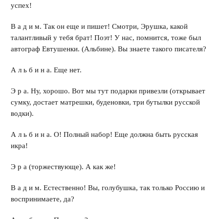
успех!
В а д и м. Так он еще и пишет! Смотри, Эрушка, какой
талантливый у тебя брат! Поэт! У нас, помнится, тоже был
автограф Евтушенки. (Альбине). Вы знаете такого писателя?
А л ь б и н а. Еще нет.
Э р а. Ну, хорошо. Вот мы тут подарки привезли (открывает
сумку, достает матрешки, буденовки, три бутылки русской
водки).
А л ь б и н а. О! Полный набор! Еще должна быть русская
икра!
Э р а (торжествующе). А как же!
В а д и м. Естественно! Вы, голубушка, так только Россию и
воспринимаете, да?