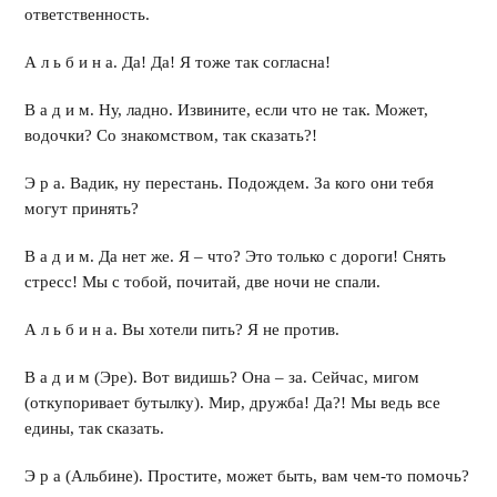
ответственность.
А л ь б и н а. Да! Да! Я тоже так согласна!
В а д и м. Ну, ладно. Извините, если что не так. Может,
водочки? Со знакомством, так сказать?!
Э р а. Вадик, ну перестань. Подождем. За кого они тебя
могут принять?
В а д и м. Да нет же. Я – что? Это только с дороги! Снять
стресс! Мы с тобой, почитай, две ночи не спали.
А л ь б и н а. Вы хотели пить? Я не против.
В а д и м (Эре). Вот видишь? Она – за. Сейчас, мигом
(откупоривает бутылку). Мир, дружба! Да?! Мы ведь все
едины, так сказать.
Э р а (Альбине). Простите, может быть, вам чем-то помочь?