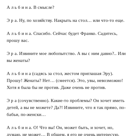
А л ь б и н а. В смысле?
Э р а. Ну, по хозяйству. Накрыть на стол… или что-то еще.
А л ь б и н а. Спасибо. Сейчас будет Франко. Садитесь,
прошу вас.
Э р а. Извините мое любопытство. А вы с ним давно?.. Или
вы женаты?
А л ь б и н а (садясь за стол, жестом приглашая Эру).
Прошу! Женаты? Нет… (смеется). Это, увы, невозможно!
Хотя я была бы не против. Даже очень не против.
Э р а (сочувственно). Какие-то проблемы? Он хочет иметь
детей, а вы не можете? Да?! Извините, что я так прямо, по-
бабьи, по-женски…
А л ь б и н а. О! Что вы! Он, может быть, и хочет, но,
думаю, не может… В общем, я его не очень интересую.