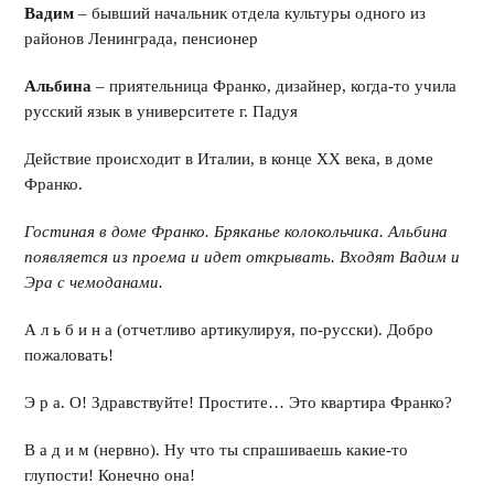
Вадим
– бывший начальник отдела культуры одного из
районов Ленинграда, пенсионер
Альбина
– приятельница Франко, дизайнер, когда-то учила
русский язык в университете г. Падуя
Действие происходит в Италии, в конце ХХ века, в доме
Франко.
Гостиная в доме Франко. Бряканье колокольчика. Альбина
появляется из проема и идет открывать. Входят Вадим и
Эра с чемоданами.
А л ь б и н а (отчетливо артикулируя, по-русски). Добро
пожаловать!
Э р а. О! Здравствуйте! Простите… Это квартира Франко?
В а д и м (нервно). Ну что ты спрашиваешь какие-то
глупости! Конечно она!