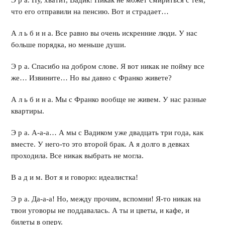
Э р а. Ну, хватит, Вадик! Никак не может смириться с тем,
что его отправили на пенсию. Вот и страдает…
А л ь б и н а. Все равно вы очень искренние люди. У нас
больше порядка, но меньше души.
Э р а. Спасибо на добром слове. Я вот никак не пойму все
же… Извините… Но вы давно с Франко живете?
А л ь б и н а. Мы с Франко вообще не живем. У нас разные
квартиры.
Э р а. А-а-а… А мы с Вадиком уже двадцать три года, как
вместе. У него-то это второй брак. А я долго в девках
проходила. Все никак выбрать не могла.
В а д и м. Вот я и говорю: идеалистка!
Э р а. Да-а-а! Но, между прочим, вспомни! Я-то никак на
твои уговоры не поддавалась. А ты и цветы, и кафе, и
билеты в оперу.