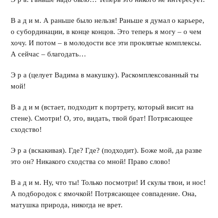
В а д и м. А раньше было нельзя! Раньше я думал о карьере,
о субординации, в конце концов. Это теперь я могу – о чем
хочу. И потом – в молодости все эти проклятые комплексы.
А сейчас – благодать…
Э р а (целует Вадима в макушку). Раскомплексованный ты
мой!
В а д и м (встает, подходит к портрету, который висит на
стене). Смотри! О, это, видать, твой брат! Потрясающее
сходство!
Э р а (вскакивая). Где? Где? (подходит). Боже мой, да разве
это он? Никакого сходства со мной! Право слово!
В а д и м. Ну, что ты! Только посмотри! И скулы твои, и нос!
А подбородок с ямочкой! Потрясающее совпадение. Она,
матушка природа, никогда не врет.