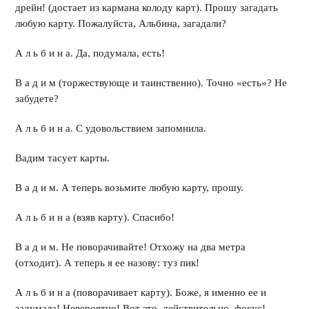
дрейн! (достает из кармана колоду карт). Прошу загадать
любую карту. Пожалуйста, Альбина, загадали?
А л ь б и н а. Да, подумала, есть!
В а д и м (торжествующе и таинственно). Точно «есть»? Не
забудете?
А л ь б и н а. С удовольствием запомнила.
Вадим тасует карты.
В а д и м. А теперь возьмите любую карту, прошу.
А л ь б и н а (взяв карту). Спасибо!
В а д и м. Не поворачивайте! Отхожу на два метра
(отходит). А теперь я ее назову: туз пик!
А л ь б и н а (поворачивает карту). Боже, я именно ее и
задумала! Невероятно! Вот это, действительно, фокус!