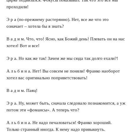
цирке подвизался. Фокусы показывал. Так что это все мы
проходили!
Э р а (по-прежнему растерянно). Нет, все же что это
означает – хотела бы я знать?
В а д и м. Что, что! Ясно, как Божий день! Плевать он на нас
хотел! Вот и все!
Э р а. Но как же так! Зачем же мы сюда так долго ехали?!
А л ь б и н а. Нет! Вы совсем не поняли! Франко наоборот
хотел вас оригинально поприветствовать!
В а д и м. Паяц!
Э р а. Ну, может быть, сначала следовало познакомится, а уж
потом эти «ф
о
мансы». А теперь что?
А л ь б и н а. Не надо печаловаться! Франко хороший.
Только странный иногда. К нему надо привыкнуть.