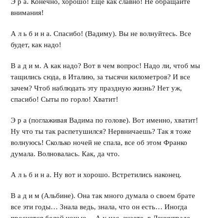
Э р а. Конечно, хорошо! Еще как славно! Не обращайте
внимания!
А л ь б и н а. Спасибо! (Вадиму). Вы не волнуйтесь. Все
будет, как надо!
В а д и м. А как надо? Вот в чем вопрос! Надо ли, чтоб мы
тащились сюда, в Италию, за тысячи километров? И все
зачем? Чтоб наблюдать эту праздную жизнь? Нет уж,
спасибо! Сыты по горло! Хватит!
Э р а (поглаживая Вадима по голове). Вот именно, хватит!
Ну что ты так распетушился? Нервничаешь? Так я тоже
волнуюсь! Сколько ночей не спала, все об этом Франко
думала. Волновалась. Как, да что.
А л ь б и н а. Ну вот и хорошо. Встретились наконец.
В а д и м (Альбине). Она так много думала о своем брате
все эти годы… Знала ведь, знала, что он есть… Иногда