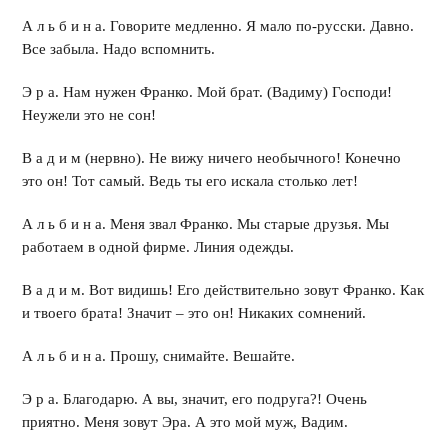
А л ь б и н а. Говорите медленно. Я мало по-русски. Давно.
Все забыла. Надо вспомнить.
Э р а. Нам нужен Франко. Мой брат. (Вадиму) Господи!
Неужели это не сон!
В а д и м (нервно). Не вижу ничего необычного! Конечно
это он! Тот самый. Ведь ты его искала столько лет!
А л ь б и н а. Меня звал Франко. Мы старые друзья. Мы
работаем в одной фирме. Линия одежды.
В а д и м. Вот видишь! Его действительно зовут Франко. Как
и твоего брата! Значит – это он! Никаких сомнений.
А л ь б и н а. Прошу, снимайте. Вешайте.
Э р а. Благодарю. А вы, значит, его подруга?! Очень
приятно. Меня зовут Эра. А это мой муж, Вадим.