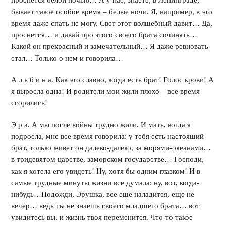
проснется белой ночью… А у нас, знаете, в Ленинграде,
бывает такое особое время – белые ночи. Я, например, в это
время даже спать не могу. Свет этот волшебный давит… Да,
проснется… и давай про этого своего брата сочинять…
Какой он прекрасный и замечательный… Я даже ревновать
стал… Только о нем и говорила…
А л ь б и н а. Как это славно, когда есть брат! Голос крови! А
я выросла одна! И родители мои жили плохо – все время
ссорились!
Э р а. А мы после войны трудно жили. И мать, когда я
подросла, мне все время говорила: у тебя есть настоящий
брат, только живет он далеко-далеко, за морями-океанами…
в тридевятом царстве, заморском государстве… Господи,
как я хотела его увидеть! Ну, хотя бы одним глазком! И в
самые трудные минуты жизни все думала: ну, вот, когда-
нибудь…Подожди, Эрушка, все еще наладится, еще не
вечер… ведь ты не знаешь своего младшего брата… вот
увидитесь вы, и жизнь твоя переменится. Что-то такое