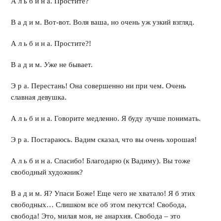
А л ь б и н а. Простите?
В а д и м. Вот-вот. Воля ваша, но очень уж узкий взгляд.
А л ь б и н а. Простите?!
В а д и м.
У
же не бывает.
Э р а. Перестань! Она совершенно ни при чем. Очень
славная девушка.
А л ь б и н а. Говорите медленно. Я буду лучше понимать.
Э р а. Постараюсь. Вадим сказал, что вы очень хорошая!
А л ь б и н а. Спасибо! Благодарю (к Вадиму). Вы тоже
свободный художник?
В а д и м. Я? Упаси Боже! Еще чего не хватало! Я б этих
свободных… Слишком все об этом пекутся! Свобода,
свобода! Это, милая моя, не анархия. Свобода – это