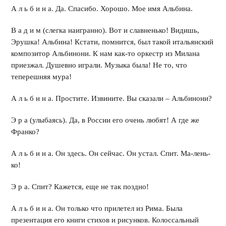
А л ь б и н а. Да. Спасибо. Хорошо. Мое имя Альбина.
В а д и м (слегка наигранно). Вот и славненько! Видишь,
Эрушка! Альбина! Кстати, помнится, был такой итальянский
композитор Альбинони. К нам как-то оркестр из Милана
приезжал. Душевно играли. Музыка была! Не то, что
теперешняя мура!
А л ь б и н а. Простите. Извините. Вы сказали – Альбинони?
Э р а (улыбаясь). Да, в России его очень любят! А где же
Франко?
А л ь б и н а. Он здесь. Он сейчас. Он устал. Спит. Ма-лень-
ко!
Э р а. Спит? Кажется, еще не так поздно!
А л ь б и н а. Он только что прилетел из Рима. Была
презентация его книги стихов и рисунков. Колоссальный