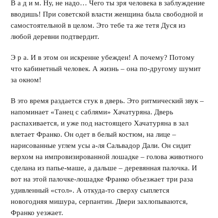
В а д и м. Ну, не надо… Чего ты зря человека в заблуждение
вводишь! При советской власти женщина была свободной и
самостоятельной в целом. Это тебе та же тетя Дуся из
любой деревни подтвердит.
Э р а. И в этом он искренне убежден! А почему? Потому
что кабинетный человек. А жизнь – она по-другому шумит
за окном!
В это время раздается стук в дверь. Это ритмический звук –
напоминает «Танец с саблями» Хачатуряна. Дверь
распахивается, и уже под настоящего Хачатуряна в зал
влетает Франко. Он одет в белый костюм, на лице –
нарисованные углем усы а-ля Сальвадор Дали. Он сидит
верхом на импровизированной лошадке – голова животного
сделана из папье-маше, а дальше – деревянная палочка. И
вот на этой палочке-лошадке Франко объезжает три раза
удивленный «стол». А откуда-то сверху сыплется
новогодняя мишура, серпантин. Двери захлопываются,
Франко уезжает.