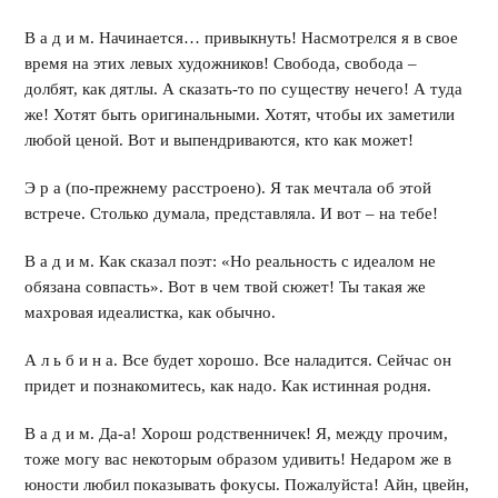
В а д и м. Начинается… привыкнуть! Насмотрелся я в свое
время на этих левых художников! Свобода, свобода –
долбят, как дятлы. А сказать-то по существу нечего! А туда
же! Хотят быть оригинальными. Хотят, чтобы их заметили
любой ценой. Вот и выпендриваются, кто как может!
Э р а (по-прежнему расстроено). Я так мечтала об этой
встрече. Столько думала, представляла. И вот – на тебе!
В а д и м. Как сказал поэт: «Но реальность с идеалом не
обязана совпасть». Вот в чем твой сюжет! Ты такая же
махровая идеалистка, как обычно.
А л ь б и н а. Все будет хорошо. Все наладится. Сейчас он
придет и познакомитесь, как надо. Как истинная родня.
В а д и м. Да-а! Хорош родственничек! Я, между прочим,
тоже могу вас некоторым образом удивить! Недаром же в
юности любил показывать фокусы. Пожалуйста! Айн, цвейн,