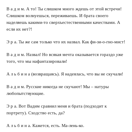
В а д и м. А то! Ты слишком много ждешь от этой встречи!
Слишком волнуешься, переживаешь. И брата своего
наделяешь какими-то сверхъестественными качествами. А
если их нет?!
Э р а. Ты же сам только что их назвал. Как фи-зи-о-гно-мист!
В а д и м. Назвал! Но всякая мечта оказывается гораздо
у
же
того, что мы нафантазировали!
А л ь б и н а (возвращаясь). Я надеялась, что вы не скучали!
В а д и м. Русские никогда не скучают! Мы – натуры
любопытствующие.
Э р а. Вот Вадим сравнил меня и брата (подходит к
портрету). Сходство есть, да?
А л ь б и н а. Кажется, есть. Ма-лень-ко.