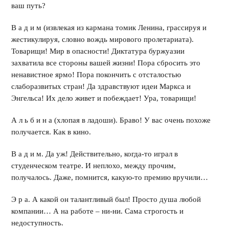
ваш путь?
В а д и м (извлекая из кармана томик Ленина, грассируя и
жестикулируя, словно вождь мирового пролетариата).
Товарищи! Мир в опасности! Диктатура буржуазии
захватила все стороны вашей жизни! Пора сбросить это
ненавистное ярмо! Пора покончить с отсталостью
слаборазвитых стран! Да здравствуют идеи Маркса и
Энгельса! Их дело живет и побеждает! Ура, товарищи!
А л ь б и н а (хлопая в ладоши). Браво! У вас очень похоже
получается. Как в кино.
В а д и м. Да уж! Действительно, когда-то играл в
студенческом театре. И неплохо, между прочим,
получалось. Даже, помнится, какую-то премию вручили…
Э р а. А какой он талантливый был! Просто душа любой
компании… А на работе – ни-ни. Сама строгость и
недоступность.