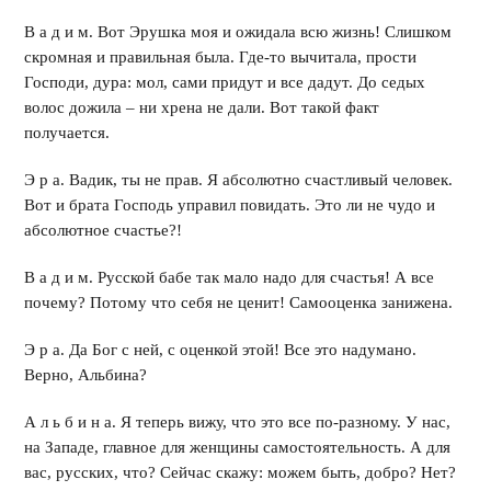
В а д и м. Вот Эрушка моя и ожидала всю жизнь! Слишком
скромная и правильная была. Где-то вычитала, прости
Господи, дура: мол, сами придут и все дадут. До седых
волос дожила – ни хрена не дали. Вот такой факт
получается.
Э р а. Вадик, ты не прав. Я абсолютно счастливый человек.
Вот и брата Господь управил повидать. Это ли не чудо и
абсолютное счастье?!
В а д и м. Русской бабе так мало надо для счастья! А все
почему? Потому что себя не ценит! Самооценка занижена.
Э р а. Да Бог с ней, с оценкой этой! Все это надумано.
Верно, Альбина?
А л ь б и н а. Я теперь вижу, что это все по-разному. У нас,
на Западе, главное для женщины самостоятельность. А для
вас, русских, что? Сейчас скажу: можем быть, добро? Нет?