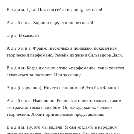
В а д и м. Да-а! Показал себя товарищ, нет слов!
А л ь б и н а. Хорошо еще, что он не голый!
Э р а. В смысле?
А л ь б и н а. Франко, насколько я понимаю, показал нам
творческий перфоманс. Ремейк из жизни Сальвадора Дали.
В а д и м. Когда я слышу слово «перфоманс», так и хочется
схватиться за пистолет. Или за сердце.
Э р а (огорченно). Ничего не понимаю! Это был Франко?
А л ь б и н а. Именно он. Решил вас приветствовать таким
экстравагантным способом. Он же художник, человек
творческий. Любит оригинальные представления.
В а д и м. Ну, это мы видели! Я сам когда-то в народном