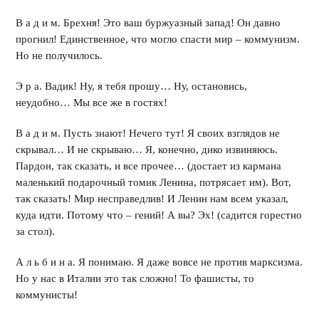
В а д и м. Брехня! Это ваш буржуазный запад! Он давно
прогнил! Единственное, что могло спасти мир – коммунизм.
Но не получилось.
Э р а. Вадик! Ну, я тебя прошу… Ну, остановись,
неудобно… Мы все же в гостях!
В а д и м. Пусть знают! Н
е
чего тут! Я своих взглядов не
скрывал… И не скрываю… Я, конечно, дико извиняюсь.
Пардон, так сказать, и все прочее… (достает из кармана
маленький подарочный томик Ленина, потрясает им). Вот,
так сказать! Мир несправедлив! И Ленин нам всем указал,
куда идти. Потому что – гений! А вы? Эх! (садится горестно
за стол).
А л ь б и н а. Я понимаю. Я даже вовсе не против марксизма.
Но у нас в Италии это так сложно! То фашисты, то
коммунисты!