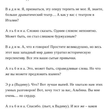
В а д и м. Я, признаться, эту оперу терпеть не мог. Я, знаете,
больше драматический театр… А как у вас с театром в
Италии?
А л ь б и н а. Сложно сказать. Одним словом: непонятно.
Может быть, он стал слишком буржуазным?
В а д и м. А, что я говорил! Простите великодушно, но весь
этот ваш западный мир давно утратил историческую
перспективу. Все эти ваши сытые привычки.
А л ь б и н а. Это, может быть, справедливые слова. Но что
же вы можете предложить взамен?
Э р а (Вадиму). Что? Вот лучше выпей. Не хватало нам этих
умных разговоров! Вот, хочу тост за вас, Альбина. Вы мне
очень… по сердцу.
А л ь б и н а. Спасибо. (пьет, к Вадиму). И все же – каков