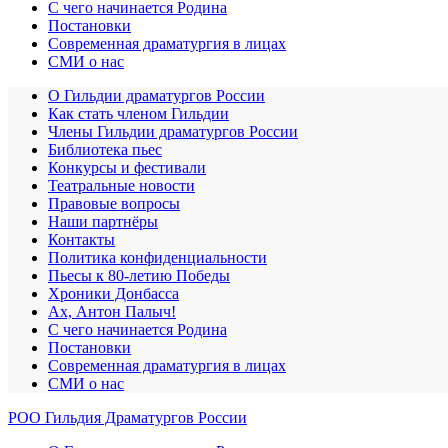
С чего начинается Родина
Постановки
Современная драматургия в лицах
СМИ о нас
О Гильдии драматургов России
Как стать членом Гильдии
Члены Гильдии драматургов России
Библиотека пьес
Конкурсы и фестивали
Театральные новости
Правовые вопросы
Наши партнёры
Контакты
Политика конфиденциальности
Пьесы к 80-летию Победы
Хроники Донбасса
Ах, Антон Палыч!
С чего начинается Родина
Постановки
Современная драматургия в лицах
СМИ о нас
РОО Гильдия Драматургов России