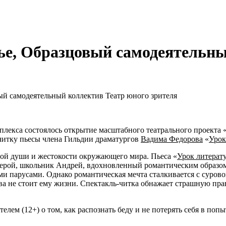
ожье, Образцовый самодеятельн
вый самодеятельный коллектив Театр юного зрителя
плекса состоялось открытие масштабного театрального проекта 
читку пьесы члена Гильдии драматургов
Вадима Федорова
«
Урок
овой души и жестокости окружающего мира. Пьеса «
Урок литерат
 герой, школьник Андрей, вдохновленный романтическим образом
и парусами. Однако романтическая мечта сталкивается с сурово
едва не стоит ему жизни. Спектакль-читка обнажает страшную пр
телем (12+) о том, как распознать беду и не потерять себя в по