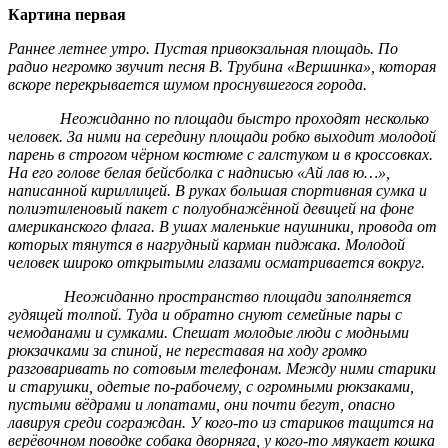
Картина первая
Раннее летнее утро. Пустая привокзальная площадь. По
радио негромко звучит песня В. Трубина «Вершинка», которая
вскоре перекрывается шумом проснувшегося города.
Неожиданно по площади быстро проходят несколько
человек. За ними на середину площади робко выходит молодой
парень в строгом чёрном костюме с галстуком и в кроссовках.
На его голове белая бейсболка с надписью «Ай лав ю…»,
написанной кириллицей. В руках большая спортивная сумка и
полиэтиленовый пакет с полуобнажённой девицей на фоне
американского флага. В ушах маленькие наушники, провода от
которых тянутся в нагрудный карман пиджака. Молодой
человек широко открытыми глазами осматривается вокруг.
Неожиданно пространство площади заполняется
гудящей толпой. Туда и обратно снуют семейные пары с
чемоданами и сумками. Спешат молодые люди с модными
рюкзачками за спиной, не переставая на ходу громко
разговаривать по сотовым телефонам. Между ними старики
и старушки, одетые по-рабочему, с огромными рюкзаками,
пустыми вёдрами и лопатами, они почти бегут, опасно
лавируя среди сограждан. У кого-то из стариков тащится на
верёвочном поводке собака дворняга, у кого-то мяукает кошка