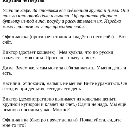
Картина четвёртая
Уличное кафе. За столиком вся съёмочная группа и Дима. Они
только что отобедали и выпили. Официантка убирает
бутылку из-под вина, посуду и рассчитывает их. Изредка
мимо столиков по улице проходят люди.
Официантка (протирает столик и кладёт на него счёт). Вот
счёт.
Виктор (достаёт кошелёк). Меа кульпа, что по-русски
означает – моя вина. Проспал – плачу за всех.
Дима. Зачем же, я сам могу за себя заплатить. У меня деньги
есть.
Василий. Успокойся, малыш, не мешай Вите куражиться. Он
сегодня при деньгах, сегодня его день.
Виктор (демонстративно вынимает из кошелька деньги
крупной купюрой и кладёт на счёт.) Сдачи не надо. Мы ещё
немного посидим у вас. Можно?
Официантка (быстро прячет деньги). Пожалуйста, сидите,
мне-то что?