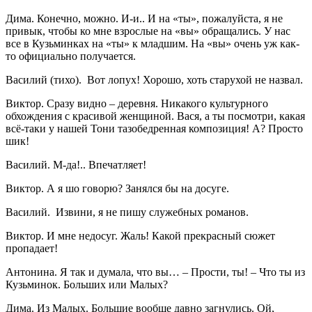
Дима. Конечно, можно. И-и.. И на «ты», пожалуйста, я не
привык, чтобы ко мне взрослые на «вы» обращались. У нас
все в Кузьминках на «ты» к младшим. На «вы» очень уж как-
то официально получается.
Василий (тихо). Вот лопух! Хорошо, хоть старухой не назвал.
Виктор. Сразу видно – деревня. Никакого культурного
обхождения с красивой женщиной. Вася, а ты посмотри, какая
всё-таки у нашей Тони тазобедренная композиция! А? Просто
шик!
Василий. М-да!.. Впечатляет!
Виктор. А я шо говорю? Занялся бы на досуге.
Василий. Извини, я не пишу служебных романов.
Виктор. И мне недосуг. Жаль! Какой прекрасный сюжет
пропадает!
Антонина. Я так и думала, что вы… – Прости, ты! – Что ты из
Кузьминок. Больших или Малых?
Дима. Из Малых. Большие вообще давно загнулись. Ой,