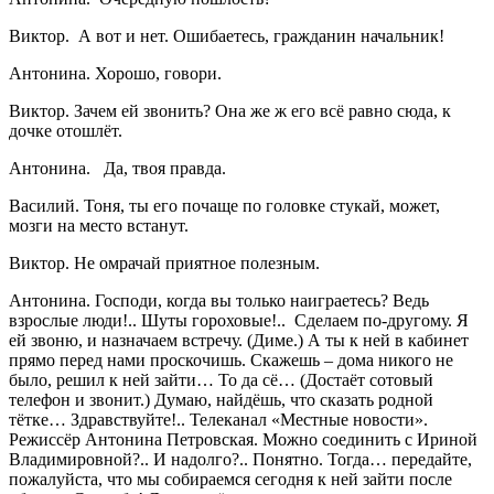
Виктор. А вот и нет. Ошибаетесь, гражданин начальник!
Антонина. Хорошо, говори.
Виктор. Зачем ей звонить? Она же ж его всё равно сюда, к
дочке отошлёт.
Антонина. Да, твоя правда.
Василий. Тоня, ты его почаще по головке стукай, может,
мозги на место встанут.
Виктор. Не омрачай приятное полезным.
Антонина. Господи, когда вы только наиграетесь? Ведь
взрослые люди!.. Шуты гороховые!.. Сделаем по-другому. Я
ей звоню, и назначаем встречу. (Диме.) А ты к ней в кабинет
прямо перед нами проскочишь. Скажешь – дома никого не
было, решил к ней зайти… То да сё… (Достаёт сотовый
телефон и звонит.) Думаю, найдёшь, что сказать родной
тётке… Здравствуйте!.. Телеканал «Местные новости».
Режиссёр Антонина Петровская. Можно соединить с Ириной
Владимировной?.. И надолго?.. Понятно. Тогда… передайте,
пожалуйста, что мы собираемся сегодня к ней зайти после