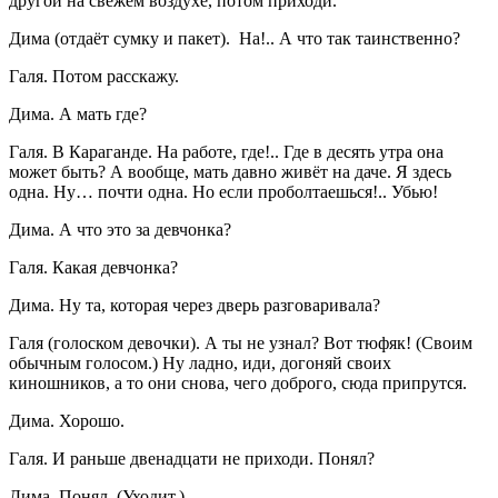
другой на свежем воздухе, потом приходи.
Дима (отдаёт сумку и пакет). На!.. А что так таинственно?
Галя. Потом расскажу.
Дима. А мать где?
Галя. В Караганде. На работе, где!.. Где в десять утра она
может быть? А вообще, мать давно живёт на даче. Я здесь
одна. Ну… почти одна. Но если проболтаешься!.. Убью!
Дима. А что это за девчонка?
Галя. Какая девчонка?
Дима. Ну та, которая через дверь разговаривала?
Галя (голоском девочки). А ты не узнал? Вот тюфяк! (Своим
обычным голосом.) Ну ладно, иди, догоняй своих
киношников, а то они снова, чего доброго, сюда припрутся.
Дима. Хорошо.
Галя. И раньше двенадцати не приходи. Понял?
Дима. Понял. (Уходит.)