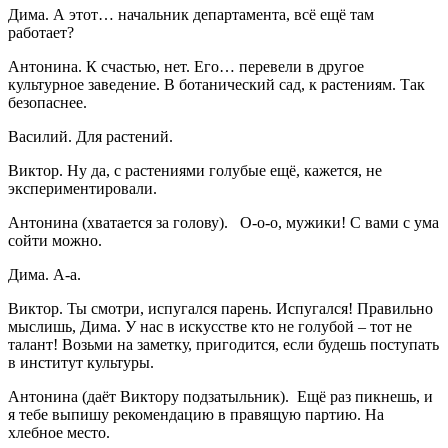
Дима. А этот… начальник департамента, всё ещё там
работает?
Антонина. К счастью, нет. Его… перевели в другое
культурное заведение. В ботанический сад, к растениям. Так
безопаснее.
Василий. Для растений.
Виктор. Ну да, с растениями голубые ещё, кажется, не
экспериментировали.
Антонина (хватается за голову). О-о-о, мужики! С вами с ума
сойти можно.
Дима. А-а.
Виктор. Ты смотри, испугался парень. Испугался! Правильно
мыслишь, Дима. У нас в искусстве кто не голубой – тот не
талант! Возьми на заметку, пригодится, если будешь поступать
в институт культуры.
Антонина (даёт Виктору подзатыльник). Ещё раз пикнешь, и
я тебе выпишу рекомендацию в правящую партию. На
хлебное место.