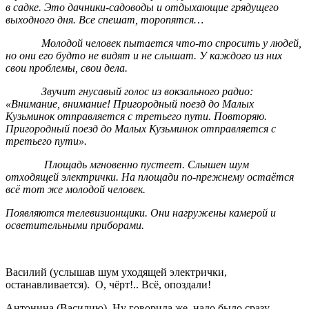
в садке. Это дачники-садоводы и отдыхающие грядущего
выходного дня. Все спешат, торопятся…
Молодой человек пытается что-то спросить у людей,
но они его будто не видят и не слышат. У каждого из них
свои проблемы, свои дела.
Звучит гнусавый голос из вокзального радио:
«Внимание, внимание! Пригородный поезд до Малых
Кузьминок отправляется с третьего пути. Повторяю.
Пригородный поезд до Малых Кузьминок отправляется с
третьего пути».
Площадь мгновенно пустеет. Слышен шум
отходящей электрички. На площади по-прежнему остаётся
всё тот же молодой человек.
Появляются телевизионщики. Они нагружены камерой и
осветительными приборами.
Василий (услышав шум уходящей электрички,
останавливается). О, чёрт!.. Всё, опоздали!
Антонина (Василию). Ну говорила же, надо было сразу