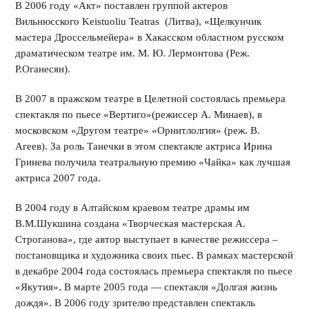
В 2006 году «Акт» поставлен группой актеров
Вильнюсского Keistuoliu Teatras (Литва), «Щелкунчик
мастера Дроссельмейера» в Хакасском областном русском
драматическом театре им. М. Ю. Лермонтова (Реж.
Р.Оганесян).
В 2007 в пражском театре в Целетной состоялась премьера
спектакля по пьесе «Вертиго»(режиссер А. Минаев), в
московском «Другом театре» «Орнитлолгия» (реж. В.
Агеев). За роль Танечки в этом спектакле актриса Ирина
Гринева получила театральную премию «Чайка» как лучшая
актриса 2007 года.
В 2004 году в Алтайском краевом театре драмы им
В.М.Шукшина создана «Творческая мастерская А.
Строганова», где автор выступает в качестве режиссера –
постановщика и художника своих пьес. В рамках мастерской
в декабре 2004 года состоялась премьера спектакля по пьесе
«Якутия»
.
В марте 2005 года — спектакля «Долгая жизнь
дождя». В 2006 году зрителю представлен спектакль