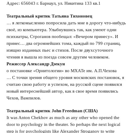
Адрес: 656043 г. Барнаул, ул. Никитина 133 кв.1
Театральный критик Татьяна Тихоновец
… я легкомысленно попросила дать мне в дорогу что-нибудь
своё, из компьютера. Улыбнувшись так, как умеют одни
психиатры, Строганов пообещал: «Вечером принесу». И
принес… два огромнейших тома, каждый по 799 страниц,
изящно изданных пьес и стихов. После двухсуточного
чтения я вышла из поезда совсем другим человеком.
Режиссер Александр Дзекун
о постановке «Орнитологии» во МХАТе им. А.П.Чехова
… С точки зрения общего уровня московских постановок, я
считаю свою работу и успехом, на русской сцене появился
новый интереснейший автор, как в свое время появились
Чехов, Вампилов.
Театральный критик
John
Freedman
(США)
It was Anton Chekhov as much as any other who opened the
door to psychology in the theater. So perhaps the next logical
step is for psychologists like Alexander Stroganov to write