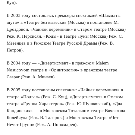
Куц).
В 2003 году состоялись премьеры спектаклей «Шахматы
шута» в «Театре без вывески» (Москва) в постановке М.
Дроздовой, «Чайной церемонии» в Старом театре (Москва)
Реж. К. Нерсисян, «Коды» в Театре Луны (Москва) Реж. С.
Мезенцев и в Рижском Театре Русской Драмы (Реж. В.
Петров).
В 2004 году — «Дивертисмент» в пражском Malem
Nosticovom театре и «Орнитология» в пражском театре
Caspar (Реж. А. Минаев).
В 2005 году поставлены спектакли: «Чайная церемония» в
театре «Подвал» (Реж. С. Куц), «Дивертисмент» в Омском
театре «Группа Характеров» (Реж. Ю.Шушковский), «Два
Кандинских» — в Московском Тотальном театре Вячеслава
Колейчука (Реж. В. Талеров.) и Московском Театре «Чет –
Нечет Групп» (Реж. А. Пономарев).