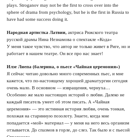
plays. Stroganov may not be the first to cross over into the
sphere of drama from psychology, but he is the first in Russia to
have had some success doing it.
Народная артистка Латвии,
актриса Рижского театра
русской драмы Нина Незнамова о спектакле «Кода»
У меня такое чувство, что автор не только живет в Риге, но и
работает в нашем театре. Он все про нас знает!
Илзе Лиепа (балерина, о пьесе «Чайная церемония»)
Я сейчас читаю довольно много современных пьес, и мне
кажется, что по-настоящему хорошей драматургии сегодня
очень мало. В основном — извращения, чернуха…
Особенно же мало настоящих историй о любви. Далеко не
каждый писатель умеет об этом писать. А «Чайная
церемония» — это истинная история любви, очень тонкая,
похожая на старинную позолоту. Знаете, когда мне
попадается «мой» материал — у меня на него весь организм
отзывается. До спазмов в горле, до слез. Так было и с пьесой