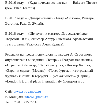
В 2016 году – «Куда исчезли все цветы» — Rakvere Theatre
(реж. Ellen Teemus).
В 2017 году – «Дивертисмент» (Театр «Яблоко», Раквере,
Эстония, Реж. О. Жулай).
В 2018 году – «Щелкунчик мастера Дроссельмейера» —
Тверской ТЮЗ (Режиссер Артур Ощепков), Арзамасский
театр драмы (Режиссер Аман Кулиев).
Рецензии на пьесы и спектакли по пьесам А. Строганова
опубликованы в изданиях «Театр», «Театральная жизнь»,
«Страстной бульвар, 10», «Культура», «Доктор Чехов»,
«Экран и сцена» (Москва), «Петербургский театральный
журнал» (Санкт Петербург), «Русская мысль» (Париж),
«London’s journal plays international» (Лондон) и др.
Сайт
www.stroganow.ru
Е. Mail: jazz
200261@mail.ru
Тел. +7 913 215 22 18