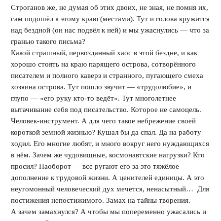
Строганов же, не думая об этих двоих, не зная, не помня их,
сам подошёл к этому краю (местами). Тут и голова кружится
над бездной (он нас подвёл к ней) и мы ужаснулись — что за
гранью такого письма?
Какой страшный, первозданный хаос в этой бездне, и как
хорошо стоять на краю парящего острова, сотворённого
писателем и полного каверз и странного, пугающего смеха
хозяина острова. Тут пошло звучит — «трудолюбие», и
глупо — «его руку кто-то ведёт». Тут многолетнее
вытачивание себя под писательство. Которое не самоцель.
Человек-инструмент. А для чего такое небрежение своей
короткой земной жизнью? Кушал бы да спал. Да на работу
ходил. Его многие любят, и много вокруг него нуждающихся
в нём. Зачем же чудовищные, космонавтские нагрузки? Кто
просил? Наоборот — все ругают его за это тяжёлое
дополнение к трудовой жизни. А ценителей единицы. А это
неугомонный человеческий дух мечется, ненасытный… Для
постижения непостижимого. Замах на тайны творения.
А зачем замахнулся? А чтобы мы попеременно ужасались и