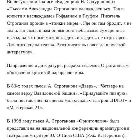
Во вступлении к книге «Каденции» Н. Садур пишет:
«Пьесами Александра Строганова наслаждаешься. Так в
юности я наслаждалась Гофманом и Гауфом. Писатель
Строганов проник в «тонкие миры». Где он там бродит, я не
знаю. Но сюда, к нам он выносит небывалые сумеречные
цветы, на которые можно глядеть и глядеть, не отрываясь.
Для этого сцена театра. Этот писатель навсегда в русской
литературе».
Направление в дитературе, разрабатываемое Строгановым
обозначено критикой парареализмом.
В 80-х годах пьесы А. Строганова «Дверь», «Четверо на
самом верху Вавилонской башни», «Придумайте пивную»
были поставлены на сценах молодежных театров «ПЛОТ» и
«Мастерская 21».
В 1998 году пьеса А. Строганова «Орнитология» была
представлена на национальной конференции драматургов в
театральном центре Ю. О’Нила США (Реж. К. Нерсисян).