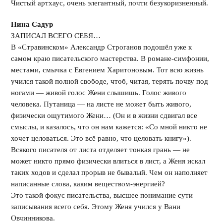
Чистый артхаус, очень элегантный, почти безукоризненный.
Нина Садур
ЗАПИСАЛ ВСЕГО СЕБЯ…
В «Стравинском» Александр Строганов подошёл уже к
самом краю писательского мастерства. В романе-симфонии,
местами, смычка с Евгением Харитоновым. Тот всю жизнь
учился такой полной свободе, чтоб, читая, терять почву под
ногами — живой голос Жени слышишь. Голос живого
человека. Путаница — на листе не может быть живого,
физически ощутимого Жени… (Он и в жизни сдвигал все
смыслы, и казалось, что он нам кажется: «Со мной никто не
хочет целоваться. Это всё равно, что целовать книгу»).
Всякого писателя от листа отделяет тонкая грань — не
может никто прямо физически влиться в лист, а Женя искал
таких ходов и сделал прорыв не бывалый. Чем он наполняет
написанные слова, каким веществом-энергией?
Это такой фокус писательства, высшее понимание сути
записывания всего себя. Этому Женя учился у Вани
Овчинникова.