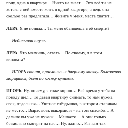
полу, одна в квартире… Никто не знает… Это всё ты не
хотела с ней вместе жить в одной квартире, а ведь она
сколько раз предлагала… Живите у меня, места хватит…
ЛЕРА.
Я не поняла… Ты меня обвиняешь в её смерти?
Небольшая пауза.
ЛЕРА.
Что молчишь, ответь… По-твоему, я в этом
виновата?
ИГОРЬ стоит, прислонясь к дверному косяку. Болезненно
морщится, бьёт по косяку кулаком.
ИГОРЬ.
Ну, почему, я тоже хорош… Всё время у тебя на
поводу шёл… То давай квартиру снимать, то нам нужна
своя, отдельная… Уютное гнёздышко, в котором старикам
не место… Вырастили, выкормили – на том спасибо… А
дальше вы уже не нужны… Мешаете… А они только
безмолвно смотрят на нас… Ну, ладно… Раз вам так