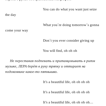
You can do what you want just seize
the day
What you΄re doing tomorrow΄s gonna
come your way
Don΄t you ever consider giving up
You will find, oh oh oh
Не переставая подпевать и пританцовывать в ритм
музыке, ЛЕРА берёт в руку тряпку и оттирает на
подоконнике какое-то пятнышко.
It’s a beautiful life, oh oh oh oh
It’s a beautiful life, oh oh oh oh
It’s a beautiful life, oh oh oh oh…