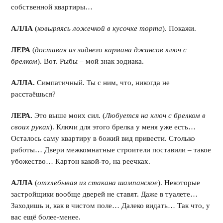
собственной квартиры…
АЛЛА
(
ковыряясь ложечкой в кусочке торта
). Покажи.
ЛЕРА
(
доставая из заднего кармана джинсов ключ с
брелком
). Вот. Рыбы – мой знак зодиака.
АЛЛА.
Симпатичный. Ты с ним, что, никогда не
расстаёшься?
ЛЕРА.
Это выше моих сил. (
Любуется на ключ с брелком в
своих руках
). Ключи для этого брелка у меня уже есть…
Осталось саму квартиру в божий вид привести. Столько
работы… Двери межкомнатные строители поставили – такое
убожество… Картон какой-то, на реечках.
АЛЛА
(
отхлебывая из стакана шампанское
). Некоторые
застройщики вообще дверей не ставят. Даже в туалете…
Заходишь и, как в чистом поле… Далеко видать… Так что, у
вас ещё более-менее.