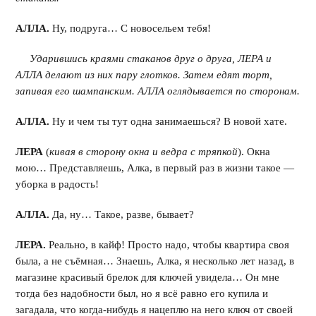
АЛЛА.
Ну, подруга… С новосельем тебя!
Ударившись краями стаканов друг о друга, ЛЕРА и
АЛЛА делают из них пару глотков. Затем едят торт,
запивая его шампанским. АЛЛА оглядывается по сторонам.
АЛЛА.
Ну и чем ты тут одна занимаешься? В новой хате.
ЛЕРА
(
кивая в сторону окна и ведра с тряпкой
). Окна
мою… Представляешь, Алка, в первый раз в жизни такое —
уборка в радость!
АЛЛА.
Да, ну… Такое, разве, бывает?
ЛЕРА.
Реально, в кайф! Просто надо, чтобы квартира своя
была, а не съёмная… Знаешь, Алка, я несколько лет назад, в
магазине красивый брелок для ключей увидела… Он мне
тогда без надобности был, но я всё равно его купила и
загадала, что когда-нибудь я нацеплю на него ключ от своей