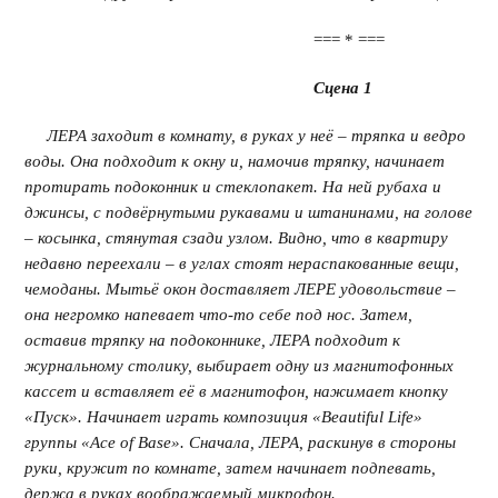
=== * ===
Сцена 1
ЛЕРА заходит в комнату, в руках у неё – тряпка и ведро
воды. Она подходит к окну и, намочив тряпку, начинает
протирать подоконник и стеклопакет. На ней рубаха и
джинсы, с подвёрнутыми рукавами и штанинами, на голове
– косынка, стянутая сзади узлом. Видно, что в квартиру
недавно переехали – в углах стоят нераспакованные вещи,
чемоданы. Мытьё окон доставляет ЛЕРЕ удовольствие –
она негромко напевает что-то себе под нос. Затем,
оставив тряпку на подоконнике, ЛЕРА подходит к
журнальному столику, выбирает одну из магнитофонных
кассет и вставляет её в магнитофон, нажимает кнопку
«Пуск». Начинает играть композиция «
Beautiful
Life»
группы «
Ace
of
Base». Сначала, ЛЕРА, раскинув в стороны
руки, кружит по комнате, затем начинает подпевать,
держа в руках воображаемый микрофон.