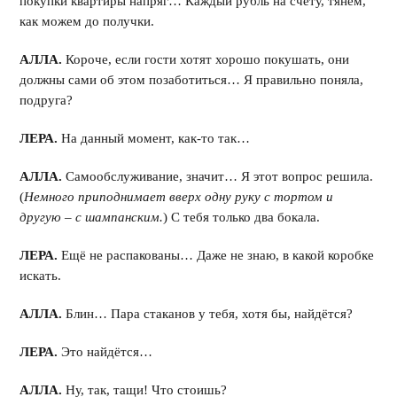
покупки квартиры напряг… Каждый рубль на счету, тянем,
как можем до получки.
АЛЛА.
Короче, если гости хотят хорошо покушать, они
должны сами об этом позаботиться… Я правильно поняла,
подруга?
ЛЕРА.
На данный момент, как-то так…
АЛЛА.
Самообслуживание, значит… Я этот вопрос решила.
(
Немного приподнимает вверх одну руку с тортом и
другую – с шампанским.
) С тебя только два бокала.
ЛЕРА.
Ещё не распакованы… Даже не знаю, в какой коробке
искать.
АЛЛА.
Блин… Пара стаканов у тебя, хотя бы, найдётся?
ЛЕРА.
Это найдётся…
АЛЛА.
Ну, так, тащи! Что стоишь?