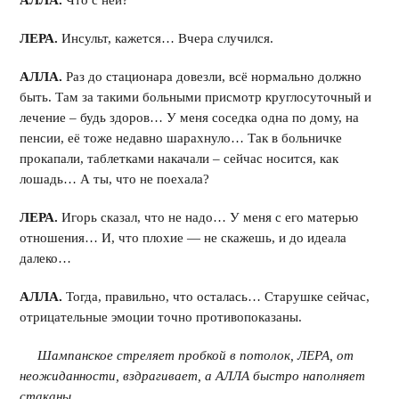
АЛЛА.
Что с ней?
ЛЕРА.
Инсульт, кажется… Вчера случился.
АЛЛА.
Раз до стационара довезли, всё нормально должно
быть. Там за такими больными присмотр круглосуточный и
лечение – будь здоров… У меня соседка одна по дому, на
пенсии, её тоже недавно шарахнуло… Так в больничке
прокапали, таблетками накачали – сейчас носится, как
лошадь… А ты, что не поехала?
ЛЕРА.
Игорь сказал, что не надо… У меня с его матерью
отношения… И, что плохие — не скажешь, и до идеала
далеко…
АЛЛА.
Тогда, правильно, что осталась… Старушке сейчас,
отрицательные эмоции точно противопоказаны.
Шампанское стреляет пробкой в потолок, ЛЕРА, от
неожиданности, вздрагивает, а АЛЛА быстро наполняет
стаканы.