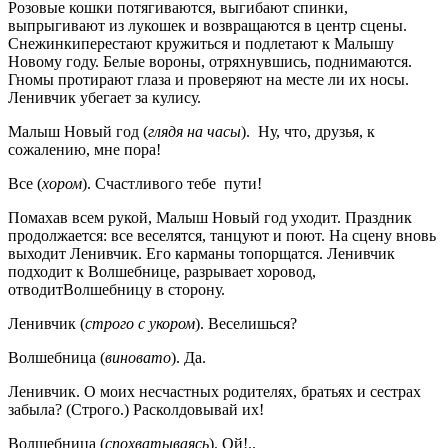
Розовые кошки потягиваются, выгибают спинки,
выпрыгивают из лукошек и возвращаются в центр сцены.
Снежинкиперестают кружиться и подлетают к Малышу
Новому году. Белые вороны, отряхнувшись, поднимаются.
Гномы протирают глаза и проверяют на месте ли их носы.
Ленивчик убегает за кулису.
Малыш Новый год (
глядя на часы
). Ну, что, друзья, к
сожалению, мне пора!
Все (
хором
). Счастливого тебе пути!
Помахав всем рукой, Малыш Новый год уходит. Праздник
продолжается: все веселятся, танцуют и поют. На сцену вновь
выходит Ленивчик. Его карманы топорщатся. Ленивчик
подходит к Волшебнице, разрывает хоровод,
отводитВолшебницу в сторону.
Ленивчик (
строго с укором
). Веселишься?
Волшебница (
виновато
). Да.
Ленивчик. О моих несчастных родителях, братьях и сестрах
забыла? (Строго.) Расколдовывай их!
Волшебница (
спохватываясь
). Ой!..