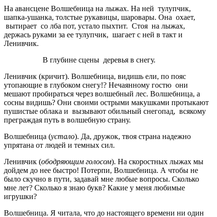
На авансцене Волшебница на лыжах. На ней тулупчик,
шапка-ушанка, толстые рукавицы, шаровары. Она охает,
вытирает со лба пот, устало пыхтит. Стоя на лыжах,
держась руками за ее тулупчик, шагает с ней в такт и
Ленивчик.
В глубине сцены деревья в снегу.
Ленивчик (кричит). Волшебница, видишь ели, по пояс
утопающие в глубоком снегу!? Нечаянному гостю они
мешают пробираться через волшебный лес. Волшебница, а
сосны видишь? Они своими острыми макушками протыкают
пушистые облака и вызывают обильный снегопад, всякому
преграждая путь в волшебную страну.
Волшебница (
устало
). Да, дружок, твоя страна надежно
упрятана от людей и темных сил.
Ленивчик (
ободряющим голосом
). На скоростных лыжах мы
дойдем до нее быстро! Потерпи, Волшебница. А чтобы не
было скучно в пути, задавай мне любые вопросы. Сколько
мне лет? Сколько я знаю букв? Какие у меня любимые
игрушки?
Волшебница. Я читала, что до настоящего времени ни один