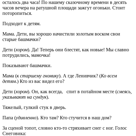
осталось два часа! По нашему сказочному времени в десять
часов вечера на ратушной площади зажгут огоньки. Стоит
поторопиться.
Подходит к детям.
Мама. Дети, вы хорошо начистили золотым воском свои
старые башмачки?
Дети (
хором
). Да! Теперь они блестят, как новые! Мы славно
потрудились, мамочка!
Показывают башмачки.
Мама (
к старшему гномику
). А где Ленивчик? (
Ко всем
детям
.) Кто из вас видел его?
Дети (
хором
). Он, как всегда, спит в потайном месте (
смеясь,
указывают на сундук
).
Тяжелый, гулкий стук в дверь.
Папа (
удивленно
). Кто там? Кто стучится в наш дом?
За сценой топот, словно кто-то стряхивает снег с ног. Голос
Снеговика: