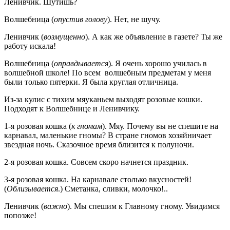
Ленивчик. Шутишь?
Волшебница (
опустив голову
). Нет, не шучу.
Ленивчик (
возмущенно
). А как же объявление в газете? Ты же
работу искала!
Волшебница (
оправдывается
). Я очень хорошо училась в
волшебной школе! По всем волшебным предметам у меня
были только пятерки. Я была круглая отличница.
Из-за кулис с тихим мяуканьем выходят розовые кошки.
Подходят к Волшебнице и Ленивчику.
1-я розовая кошка (
к гномам
). Мяу. Почему вы не спешите на
карнавал, маленькие гномы? В стране гномов хозяйничает
звездная ночь. Сказочное время близится к полуночи.
2-я розовая кошка. Совсем скоро начнется праздник.
3-я розовая кошка. На карнавале столько вкусностей!
(
Облизывается
.) Сметанка, сливки, молочко!..
Ленивчик (
важно
). Мы спешим к Главному гному. Увидимся
попозже!