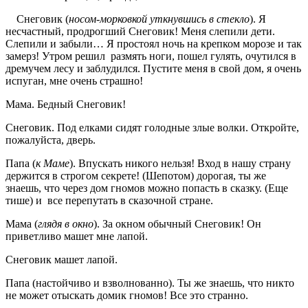
Снеговик (
носом-морковкой уткнувшись в стекло
). Я
несчастный, продрогший Снеговик! Меня слепили дети.
Слепили и забыли… Я простоял ночь на крепком морозе и так
замерз! Утром решил размять ноги, пошел гулять, очутился в
дремучем лесу и заблудился. Пустите меня в свой дом, я очень
испуган, мне очень страшно!
Мама. Бедный Снеговик!
Снеговик. Под елками сидят голодные злые волки. Откройте,
пожалуйста, дверь.
Папа (
к Маме
). Впускать никого нельзя! Вход в нашу страну
держится в строгом секрете! (Шепотом) дорогая, ты же
знаешь, что через дом гномов можно попасть в сказку. (Еще
тише) и все перепутать в сказочной стране.
Мама (
глядя в окно
). За окном обычный Снеговик! Он
приветливо машет мне лапой.
Снеговик машет лапой.
Папа (настойчиво и взволнованно). Ты же знаешь, что никто
не может отыскать домик гномов! Все это странно.