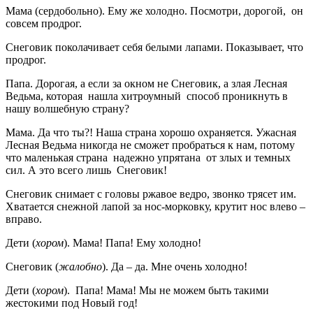
Мама (сердобольно). Ему же холодно. Посмотри, дорогой, он
совсем продрог.
Снеговик поколачивает себя белыми лапами. Показывает, что
продрог.
Папа. Дорогая, а если за окном не Снеговик, а злая Лесная
Ведьма, которая нашла хитроумный способ проникнуть в
нашу волшебную страну?
Мама. Да что ты?! Наша страна хорошо охраняется. Ужасная
Лесная Ведьма никогда не сможет пробраться к нам, потому
что маленькая страна надежно упрятана от злых и темных
сил. А это всего лишь Снеговик!
Снеговик снимает с головы ржавое ведро, звонко трясет им.
Хватается снежной лапой за нос-морковку, крутит нос влево –
вправо.
Дети (
хором
). Мама! Папа! Ему холодно!
Снеговик (
жалобно
). Да – да. Мне очень холодно!
Дети (
хором
). Папа! Мама! Мы не можем быть такими
жестокими под Новый год!