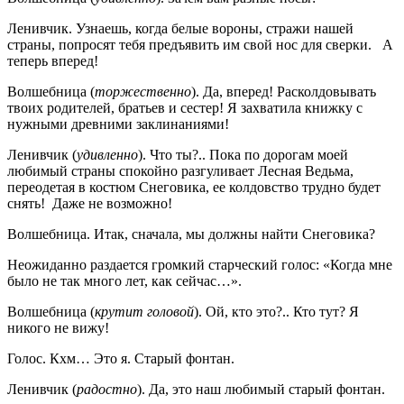
Ленивчик. Узнаешь, когда белые вороны, стражи нашей
страны, попросят тебя предъявить им свой нос для сверки. А
теперь вперед!
Волшебница (
торжественно
). Да, вперед! Расколдовывать
твоих родителей, братьев и сестер! Я захватила книжку с
нужными древними заклинаниями!
Ленивчик (
удивленно
). Что ты?.. Пока по дорогам моей
любимый страны спокойно разгуливает Лесная Ведьма,
переодетая в костюм Снеговика, ее колдовство трудно будет
снять! Даже не возможно!
Волшебница. Итак, сначала, мы должны найти Снеговика?
Неожиданно раздается громкий старческий голос: «Когда мне
было не так много лет, как сейчас…».
Волшебница (
крутит головой
). Ой, кто это?.. Кто тут? Я
никого не вижу!
Голос. Кхм… Это я. Старый фонтан.
Ленивчик (
радостно
). Да, это наш любимый старый фонтан.