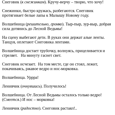
Снеговик (
к снежинкам
). Кручу-верчу – творю, что хочу!
Снежинки, быстро кружась, разбегаются. Снеговик
протягивает белые лапы к Малышу Новому году.
Волшебница (
решительно, громко
). Тыр-пыр, зур-выр, добрая
сила дотянись до Лесной Ведьмы!
На сцену выбегают дети. В руках они держат алые ленты.
Танцуя, оплетают Снеговика лентами.
Волшебница достает трубочку, волнуясь, прицеливается и
стреляет. На минуту гаснет свет.
Снеговик исчезает. На том месте, где он стоял, лежит,
покачиваясь, ржавое ведро и нос-морковка.
Волшебница. Уррра!
Ленивчик (
очнувшись
). Получилось!
Волшебница. От Лесной Ведьмы осталось только ведро!
(
Смеется
.) И нос – морковка!
Ленивчик (
радостно
). Снеговик растаял!..