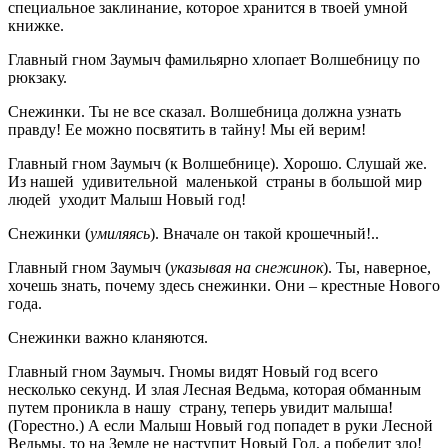
специальное заклинание, которое хранится в твоей умной
книжке.
Главный гном Заумыч фамильярно хлопает Волшебницу по
рюкзаку.
Снежинки. Ты не все сказал. Волшебница должна узнать
правду! Ее можно посвятить в тайну! Мы ей верим!
Главный гном Заумыч (к Волшебнице). Хорошо. Слушай же.
Из нашей удивительной маленькой страны в большой мир
людей уходит Малыш Новый год!
Снежинки (
умиляясь
). Вначале он такой крошечный!..
Главный гном Заумыч (
указывая на снежинок
). Ты, наверное,
хочешь знать, почему здесь снежинки. Они – крестные Нового
года.
Снежинки важно кланяются.
Главный гном Заумыч. Гномы видят Новый год всего
несколько секунд. И злая Лесная Ведьма, которая обманным
путем проникла в нашу страну, теперь увидит малыша!
(Горестно.) А если Малыш Новый год попадет в руки Лесной
Ведьмы, то на Земле не наступит Новый Год, а победит зло!