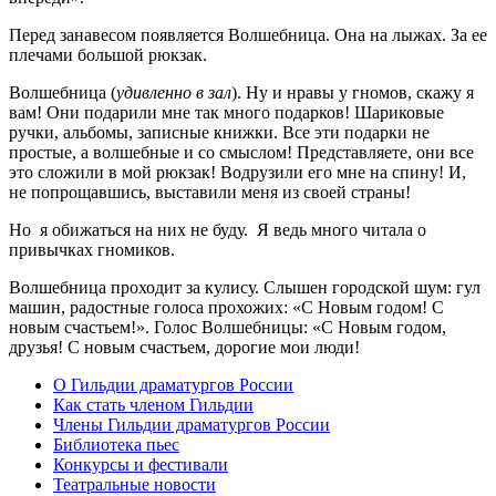
Перед занавесом появляется Волшебница. Она на лыжах. За ее
плечами большой рюкзак.
Волшебница (
удивленно в зал
). Ну и нравы у гномов, скажу я
вам! Они подарили мне так много подарков! Шариковые
ручки, альбомы, записные книжки. Все эти подарки не
простые, а волшебные и со смыслом! Представляете, они все
это сложили в мой рюкзак! Водрузили его мне на спину! И,
не попрощавшись, выставили меня из своей страны!
Но я обижаться на них не буду. Я ведь много читала о
привычках гномиков.
Волшебница проходит за кулису. Слышен городской шум: гул
машин, радостные голоса прохожих: «С Новым годом! С
новым счастьем!». Голос Волшебницы: «С Новым годом,
друзья! С новым счастьем, дорогие мои люди!
О Гильдии драматургов России
Как стать членом Гильдии
Члены Гильдии драматургов России
Библиотека пьес
Конкурсы и фестивали
Театральные новости