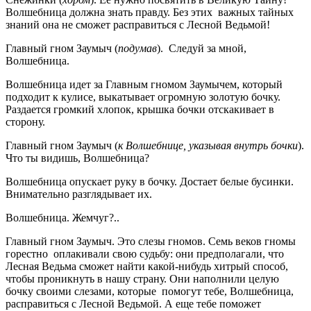
Волшебница должна знать правду. Без этих важных тайных
знаний она не сможет расправиться с Лесной Ведьмой!
Главный гном Заумыч (
подумав
). Следуй за мной,
Волшебница.
Волшебница идет за Главным гномом Заумычем, который
подходит к кулисе, выкатывает огромную золотую бочку.
Раздается громкий хлопок, крышка бочки отскакивает в
сторону.
Главный гном Заумыч (
к Волшебнице, указывая внутрь бочки
).
Что ты видишь, Волшебница?
Волшебница опускает руку в бочку. Достает белые бусинки.
Внимательно разглядывает их.
Волшебница. Жемчуг?..
Главный гном Заумыч. Это слезы гномов. Семь веков гномы
горестно оплакивали свою судьбу: они предполагали, что
Лесная Ведьма сможет найти какой-нибудь хитрый способ,
чтобы проникнуть в нашу страну. Они наполнили целую
бочку своими слезами, которые помогут тебе, Волшебница,
расправиться с Лесной Ведьмой. А еще тебе поможет