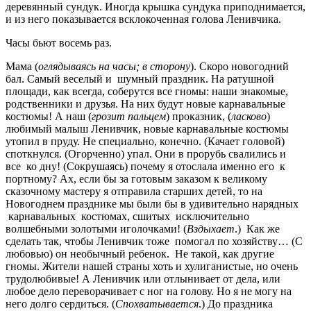
деревянный сундук. Иногда крышка сундука приподнимается,
и из него показывается всклокоченная голова Ленивчика.
Часы бьют восемь раз.
Мама (
оглядываясь на часы; в сторону
). Скоро новогодний
бал. Самый веселый и шумный праздник. На ратушной
площади, как всегда, соберутся все гномы: наши знакомые,
родственники и друзья. На них будут новые карнавальные
костюмы! А наш (
грозит пальцем
) проказник, (
ласково
)
любимый малыш Ленивчик, новые карнавальные костюмы
утопил в пруду. Не специально, конечно. (Качает головой)
споткнулся. (Огорченно) упал. Они в прорубь свалились и
все ко дну! (Сокрушаясь) почему я отослала именно его к
портному? Ах, если бы за готовым заказом к великому
сказочному мастеру я отправила старших детей, то на
Новогоднем празднике мы были бы в удивительно нарядных
карнавальных костюмах, сшитых исключительно
волшебными золотыми иголочками! (
Вздыхает
.) Как же
сделать так, чтобы Ленивчик тоже помогал по хозяйству… (С
любовью) он необычный ребенок. Не такой, как другие
гномы. Жители нашей страны хоть и хулиганистые, но очень
трудолюбивые! А Ленивчик или отлынивает от дела, или
любое дело переворачивает с ног на голову. Но я не могу на
него долго сердиться. (
Спохватывается
.) До праздника