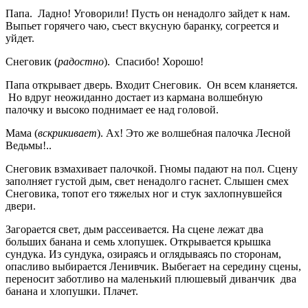
Папа. Ладно! Уговорили! Пусть он ненадолго зайдет к нам.
Выпьет горячего чаю, съест вкусную баранку, согреется и
уйдет.
Снеговик (
радостно
). Спасибо! Хорошо!
Папа открывает дверь. Входит Снеговик. Он всем кланяется.
Но вдруг неожиданно достает из кармана волшебную
палочку и высоко поднимает ее над головой.
Мама (
вскрикивает
). Ах! Это же волшебная палочка Лесной
Ведьмы!..
Снеговик взмахивает палочкой. Гномы падают на пол. Сцену
заполняет густой дым, свет ненадолго гаснет. Слышен смех
Снеговика, топот его тяжелых ног и стук захлопнувшейся
двери.
Загорается свет, дым рассеивается. На сцене лежат два
больших банана и семь хлопушек. Открывается крышка
сундука. Из сундука, озираясь и оглядываясь по сторонам,
опасливо выбирается Ленивчик. Выбегает на середину сцены,
переносит заботливо на маленький плюшевый диванчик два
банана и хлопушки. Плачет.