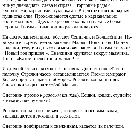
минут двенадцать, слева и справа – торговые ряды с
кувшинами, корзинами, лукошками. В центре стоит нарядная
пушистая елка. Прохаживаются одетые в карнавальные
костюмы гномы. Здесь же розовые кошки и важные белые
вороны. Гномы с ними чинно раскланиваются.
На сцену, запыхавшись, вбегают Ленивчик и Волшебница. Из-
за кулисы торжественно выходит Малыш Новый год. На нем
валенки, тулупчик, высокая меховая шапочка. Гномы ликуют:
«Новый год пришел!». Снежинки кружатся вокруг мальчика.
Поют: «Какой прелестный малыш!..».
Из другой кулисы выходит Снеговик. Достает волшебную
палочку. Стрелки часов останавливаются. Гномы замирают.
Белые вороны падают в обморок. Розовые кошки шипят.
Снежинки закрывают собой Малыша.
Снеговик (грозно
к розовым кошкам
). Кошки, кошки, ступайте
в неказистые лукошки!
Розовые кошки, покачиваясь, отходят к торговым рядам,
укладываются в лукошки и засыпают.
Снеговик подбирается к снежинкам, касается их палочкой.