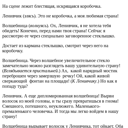
На сцене лежит блестящая, искрящаяся коробочка.
Ленивчик (
злясь
). Это не коробочка, а моя любимая страна!
Волшебница (
волнуясь
). Ох, Ленивчик, я не хотела тебя
обидеть! Конечно, перед нами твоя страна! Сейчас я
рассмотрю ее через специально заговоренное стеклышко.
Достает из кармана стеклышко, смотрит через него на
коробочку.
Волшебница. Через волшебное увеличительное стекло
замечательно можно разглядеть вашу удивительную страну!
(
Вглядывается пристальней
.) Ах, какой нарядный мостик
переброшен через замерзшую речку! Ой, какой живой
сверкающий фонтан на площади! (
К Ленивчику
.) Но как я
попаду туда?
Ленивчик. А еще дипломированная волшебница! Вырви
волосок из моей головы, и ты сразу превратишься в гнома!
Смешного, потешного, неуклюжего. Маленького-
премаленького человечка. И тогда мы легко войдем в нашу
страну!
Волшебница вырывает волосок у Ленивчика, тот ойкает. Оба