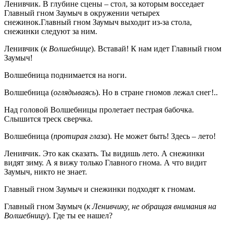
Ленивчик. В глубине сцены – стол, за которым восседает
Главный гном Заумыч в окружении четырех
снежинок.Главный гном Заумыч выходит из-за стола,
снежинки следуют за ним.
Ленивчик (
к Волшебнице
). Вставай! К нам идет Главный гном
Заумыч!
Волшебница поднимается на ноги.
Волшебница (
оглядываясь
). Но в стране гномов лежал снег!..
Над головой Волшебницы пролетает пестрая бабочка.
Слышится треск сверчка.
Волшебница (
протирая глаза
). Не может быть! Здесь – лето!
Ленивчик. Это как сказать. Ты видишь лето. А снежинки
видят зиму. А я вижу только Главного гнома. А что видит
Заумыч, никто не знает.
Главный гном Заумыч и снежинки подходят к гномам.
Главный гном Заумыч (
к Ленивчику, не обращая внимания на
Волшебницу
). Где ты ее нашел?