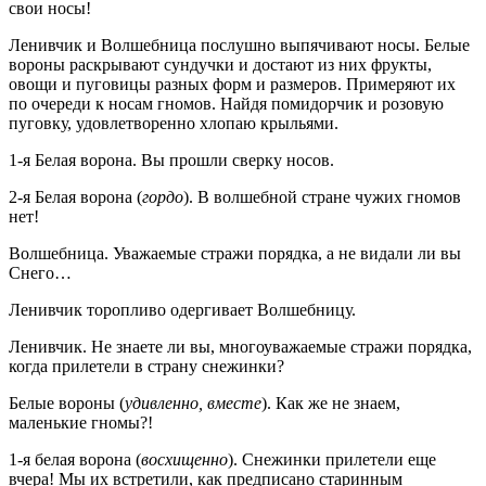
свои носы!
Ленивчик и Волшебница послушно выпячивают носы. Белые
вороны раскрывают сундучки и достают из них фрукты,
овощи и пуговицы разных форм и размеров. Примеряют их
по очереди к носам гномов. Найдя помидорчик и розовую
пуговку, удовлетворенно хлопаю крыльями.
1-я Белая ворона. Вы прошли сверку носов.
2-я Белая ворона (
гордо
). В волшебной стране чужих гномов
нет!
Волшебница. Уважаемые стражи порядка, а не видали ли вы
Снего…
Ленивчик торопливо одергивает Волшебницу.
Ленивчик. Не знаете ли вы, многоуважаемые стражи порядка,
когда прилетели в страну снежинки?
Белые вороны (
удивленно, вместе
). Как же не знаем,
маленькие гномы?!
1-я белая ворона (
восхищенно
). Снежинки прилетели еще
вчера! Мы их встретили, как предписано старинным