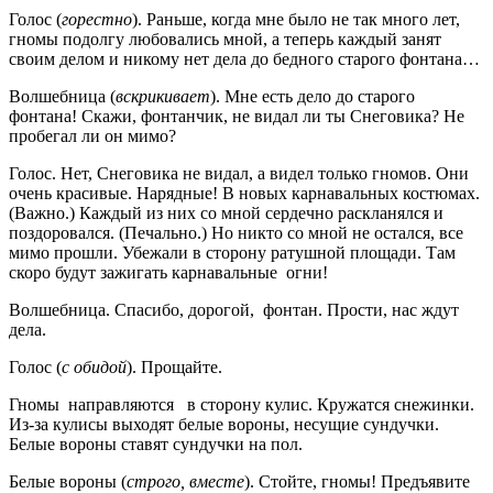
Голос (
горестно
). Раньше, когда мне было не так много лет,
гномы подолгу любовались мной, а теперь каждый занят
своим делом и никому нет дела до бедного старого фонтана…
Волшебница (
вскрикивает
). Мне есть дело до старого
фонтана! Скажи, фонтанчик, не видал ли ты Снеговика? Не
пробегал ли он мимо?
Голос. Нет, Снеговика не видал, а видел только гномов. Они
очень красивые. Нарядные! В новых карнавальных костюмах.
(Важно.) Каждый из них со мной сердечно раскланялся и
поздоровался. (Печально.) Но никто со мной не остался, все
мимо прошли. Убежали в сторону ратушной площади. Там
скоро будут зажигать карнавальные огни!
Волшебница. Спасибо, дорогой, фонтан. Прости, нас ждут
дела.
Голос (
с обидой
). Прощайте.
Гномы направляются в сторону кулис. Кружатся снежинки.
Из-за кулисы выходят белые вороны, несущие сундучки.
Белые вороны ставят сундучки на пол.
Белые вороны (
строго, вместе
). Стойте, гномы! Предъявите