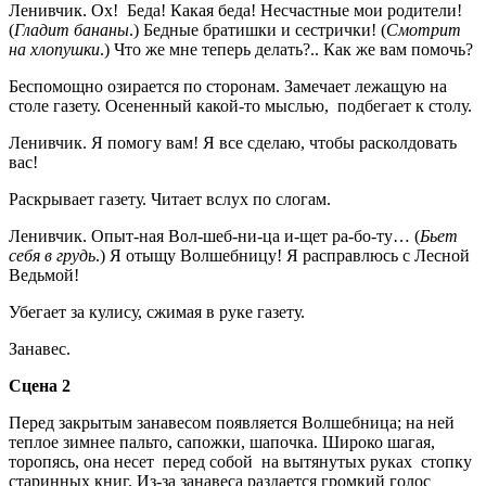
Ленивчик. Ох! Беда! Какая беда! Несчастные мои родители!
(
Гладит бананы
.) Бедные братишки и сестрички! (
Смотрит
на хлопушки
.) Что же мне теперь делать?.. Как же вам помочь?
Беспомощно озирается по сторонам. Замечает лежащую на
столе газету. Осененный какой-то мыслью, подбегает к столу.
Ленивчик. Я помогу вам! Я все сделаю, чтобы расколдовать
вас!
Раскрывает газету. Читает вслух по слогам.
Ленивчик. Опыт-ная Вол-шеб-ни-ца и-щет ра-бо-ту… (
Бьет
себя в грудь
.) Я отыщу Волшебницу! Я расправлюсь с Лесной
Ведьмой!
Убегает за кулису, сжимая в руке газету.
Занавес.
Сцена 2
Перед закрытым занавесом появляется Волшебница; на ней
теплое зимнее пальто, сапожки, шапочка. Широко шагая,
торопясь, она несет перед собой на вытянутых руках стопку
старинных книг. Из-за занавеса раздается громкий голос