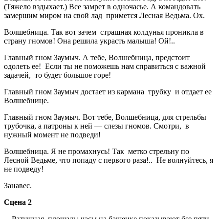
(Тяжело вздыхает.) Все замрет в одночасье. А командовать
замершим миром на свой лад примется Лесная Ведьма. Ох.
Волшебница. Так вот зачем страшная колдунья проникла в
страну гномов! Она решила украсть малыша! Ой!..
Главный гном Заумыч. А тебе, Волшебница, предстоит
одолеть ее! Если ты не поможешь нам справиться с важной
задачей, то будет большое горе!
Главный гном Заумыч достает из кармана трубку и отдает ее
Волшебнице.
Главный гном Заумыч. Вот тебе, Волшебница, для стрельбы
трубочка, а патроны к ней — слезы гномов. Смотри, в
нужный момент не подведи!
Волшебница. Я не промахнусь! Так метко стрельну по
Лесной Ведьме, что попаду с первого раза!.. Не волнуйтесь, я
не подведу!
Занавес.
Сцена 2
Ратушная площадь: часы на башенке показывают без пяти