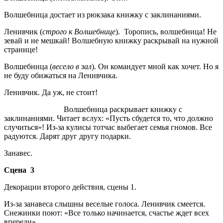
Волшебница достает из рюкзака книжку с заклинаниями.
Ленивчик (
строго к Волшебнице
). Торопись, волшебница! Не
зевай и не мешкай! Волшебную книжку раскрывай на нужной
странице!
Волшебница (
весело в зал
). Он командует мной как хочет. Но я
не буду обижаться на Ленивчика.
Ленивчик. Да уж, не стоит!
Волшебница раскрывает книжку с
заклинаниями. Читает вслух: «Пусть сбудется то, что должно
случиться»! Из-за кулисы тотчас выбегает семья гномов. Все
радуются. Дарят друг другу подарки.
Занавес.
Сцена
3
Декорации второго действия, сцены 1.
Из-за занавеса слышны веселые голоса. Ленивчик смеется.
Снежинки поют: «Все только начинается, счастье ждет всех
впереди».