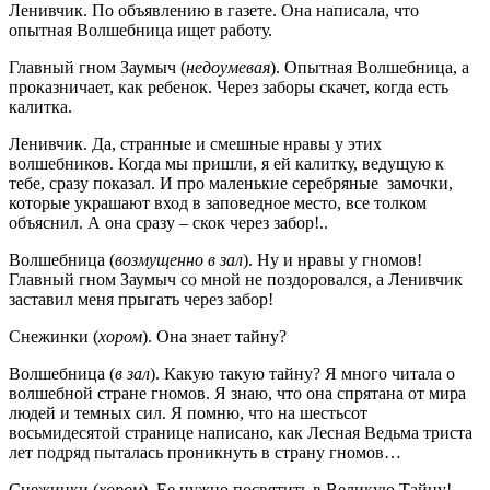
Ленивчик. По объявлению в газете. Она написала, что
опытная Волшебница ищет работу.
Главный гном Заумыч (
недоумевая
). Опытная Волшебница, а
проказничает, как ребенок. Через заборы скачет, когда есть
калитка.
Ленивчик. Да, странные и смешные нравы у этих
волшебников. Когда мы пришли, я ей калитку, ведущую к
тебе, сразу показал. И про маленькие серебряные замочки,
которые украшают вход в заповедное место, все толком
объяснил. А она сразу – скок через забор!..
Волшебница (
возмущенно в зал
). Ну и нравы у гномов!
Главный гном Заумыч со мной не поздоровался, а Ленивчик
заставил меня прыгать через забор!
Снежинки (
хором
). Она знает тайну?
Волшебница (
в зал
). Какую такую тайну? Я много читала о
волшебной стране гномов. Я знаю, что она спрятана от мира
людей и темных сил. Я помню, что на шестьсот
восьмидесятой странице написано, как Лесная Ведьма триста
лет подряд пыталась проникнуть в страну гномов…
Снежинки (
хором
). Ее нужно посвятить в Великую Тайну!