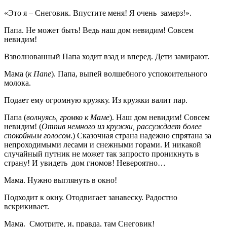
«Это я – Снеговик. Впустите меня! Я очень замерз!».
Папа. Не может быть! Ведь наш дом невидим! Совсем
невидим!
Взволнованный Папа ходит взад и вперед. Дети замирают.
Мама (
к Папе
). Папа, выпей волшебного успокоительного
молока.
Подает ему огромную кружку. Из кружки валит пар.
Папа (
волнуясь, громко к Маме
). Наш дом невидим! Совсем
невидим! (
Отпив немного из кружки, рассуждает более
спокойным голосом
.) Сказочная страна надежно спрятана за
непроходимыми лесами и снежными горами. И никакой
случайный путник не может так запросто проникнуть в
страну! И увидеть дом гномов! Невероятно…
Мама. Нужно выглянуть в окно!
Подходит к окну. Отодвигает занавеску. Радостно
вскрикивает.
Мама. Смотрите, и, правда, там Снеговик!