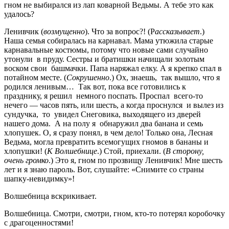
гном не выбирался из лап коварной Ведьмы. А тебе это как
удалось?
Ленивчик (
возмущенно
). Что за вопрос?! (Р
ассказывает
.)
Наша семья собиралась на карнавал. Мама утюжила старые
карнавальные костюмы, потому что новые сами случайно
утонули в пруду. Сестры и братишки начищали золотым
воском свои башмачки. Папа наряжал елку. А я крепко спал в
потайном месте. (
Сокрушенно
.) Ох, знаешь, так вышло, что я
родился ленивым… Так вот, пока все готовились к
празднику, я решил немного поспать. Проспал всего-то
нечего — часов пять, или шесть, а когда проснулся и вылез из
сундучка, то увидел Снеговика, выходящего из дверей
нашего дома. А на полу я обнаружил два банана и семь
хлопушек. О, я сразу понял, в чем дело! Только она, Лесная
Ведьма, могла превратить всемогущих гномов в бананы и
хлопушки! (
К Волшебнице
.) Стой, приехали. (
В сторону,
очень громко
.) Это я, гном по прозвищу Ленивчик! Мне шесть
лет и я знаю пароль. Вот, слушайте: «Снимите со страны
шапку-невидимку»!
Волшебница вскрикивает.
Волшебница. Смотри, смотри, гном, кто-то потерял коробочку
с драгоценностями!