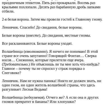
праздничным этикетом. Пять раз прокаркали. Восемь раз
крыльями похлопали. Десять раз барабанную дробь лапками
отбили.
2-я белая ворона. Затем мы провели гостей к Главному гному.
Ленивчик. Спасибо! До свидания, белые вороны.
Белые вороны (
вместе
). До свидания, местные гномы.
Все раскланиваются. Белые вороны уходят.
Волшебница (
взволнованно
). Я ничего не понимаю! В этой
стране все очень запутанно! Говорящий Фонтан… Сверка
носов… Снежинки, которые прилетели еще вчера.
(
Требовательно
.) Не объяснишь ли ты мне хоть что-нибудь?
Главное – почему ты не спросил у страж порядка о
Снеговике?
Ленивчик. Нам не нужна паника! Никто не должен знать, ни
один гном, ни один житель волшебной страны, что здесь
разгуливает Лесная Ведьма!
Волшебница (
недоумевая
). Отчего же? А если она и других
гномов превратит в бананы? Или хлопушки?