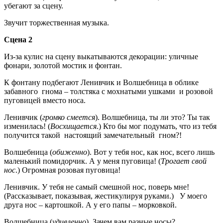
убегают за сцену.
Звучит торжественная музыка.
Сцена 2
Из-за кулис на сцену выкатываются декорации: уличные
фонари, золотой мостик и фонтан.
К фонтану подбегают Ленивчик и Волшебница в облике
забавного гнома – толстяка с мохнатыми ушками и розовой
пуговицей вместо носа.
Ленивчик (
громко смеется
). Волшебница, ты ли это? Ты так
изменилась! (
Восхищается
.) Кто бы мог подумать, что из тебя
получится такой настоящий замечательный гном?!
Волшебница (
обиженно
). Вот у тебя нос, как нос, всего лишь
маленький помидорчик. А у меня пуговица! (
Трогает свой
нос
.) Огромная розовая пуговица!
Ленивчик. У тебя не самый смешной нос, поверь мне!
(Рассказывает, показывая, жестикулируя руками.) У моего
друга нос – картошкой. А у его папы – морковкой.
Волшебница (
удивленно
). Зачем вам разные носы?