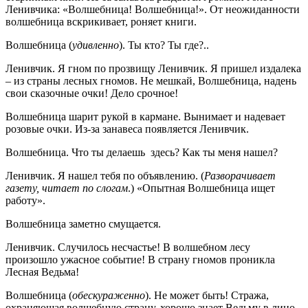
Ленивчика: «Волшебница! Волшебница!». От неожиданности
волшебница вскрикивает, роняет книги.
Волшебница (
удивленно
). Ты кто? Ты где?..
Ленивчик. Я гном по прозвищу Ленивчик. Я пришел издалека
– из страны лесных гномов. Не мешкай, Волшебница, надень
свои сказочные очки! Дело срочное!
Волшебница шарит рукой в кармане. Вынимает и надевает
розовые очки. Из-за занавеса появляется Ленивчик.
Волшебница. Что ты делаешь здесь? Как ты меня нашел?
Ленивчик. Я нашел тебя по объявлению. (
Разворачивает
газету, читает по слогам
.) «Опытная Волшебница ищет
работу».
Волшебница заметно смущается.
Ленивчик. Случилось несчастье! В волшебном лесу
произошло ужасное событие! В страну гномов проникла
Лесная Ведьма!
Волшебница (
обескураженно
). Не может быть! Стража,
охраняющая волшебную страну, хорошо знает Ведьму в лицо.