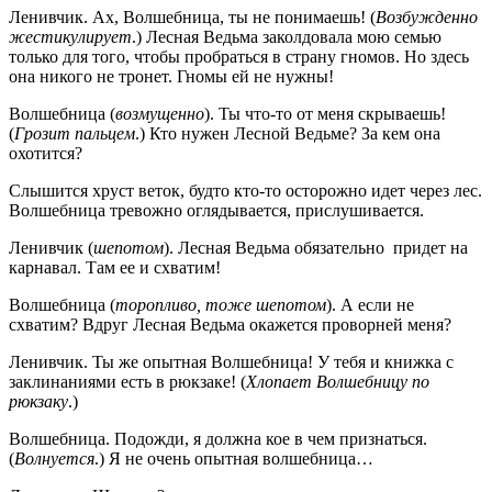
Ленивчик. Ах, Волшебница, ты не понимаешь! (
Возбужденно
жестикулирует
.) Лесная Ведьма заколдовала мою семью
только для того, чтобы пробраться в страну гномов. Но здесь
она никого не тронет. Гномы ей не нужны!
Волшебница (
возмущенно
). Ты что-то от меня скрываешь!
(
Грозит пальцем
.) Кто нужен Лесной Ведьме? За кем она
охотится?
Слышится хруст веток, будто кто-то осторожно идет через лес.
Волшебница тревожно оглядывается, прислушивается.
Ленивчик (
шепотом
). Лесная Ведьма обязательно придет на
карнавал. Там ее и схватим!
Волшебница (
торопливо, тоже шепотом
). А если не
схватим? Вдруг Лесная Ведьма окажется проворней меня?
Ленивчик. Ты же опытная Волшебница! У тебя и книжка с
заклинаниями есть в рюкзаке! (
Хлопает Волшебницу по
рюкзаку
.)
Волшебница. Подожди, я должна кое в чем признаться.
(
Волнуется
.) Я не очень опытная волшебница…