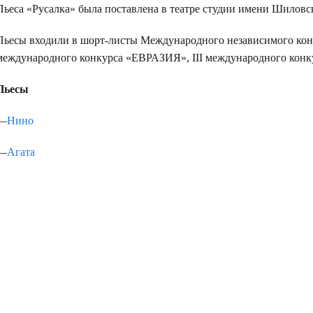
Пьеса «Русалка» была поставлена в театре студии имени Шиловс
Пьесы входили в шорт-листы Международного независимого кон
международного конкурса «ЕВРАЗИЯ», III международного ко
Пьесы
—
Нино
—
Агата