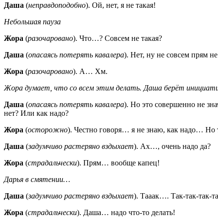
Даша
(
неправдоподобно
). Ой, нет, я не такая!
Небольшая пауза
Жора
(
разочаровано
). Что…? Совсем не такая?
Даша
(
опасаясь потерять кавалера
). Нет, ну не совсем прям н
Жора
(
разочаровано
). А… Хм.
Жора думает, что со всем этим делать. Даша берёт инициатив
Даша
(
опасаясь потерять кавалера
). Но это совершенно не зн
нет? Или как надо?
Жора
(
осторожно
). Честно говоря… я не знаю, как надо… Но 
Даша
(
задумчиво растеряно вздыхает
). Ах…, очень надо да?
Жора
(
страдальчески
). Прям… вообще капец!
Дарья в смятении…
Даша
(
задумчиво растеряно вздыхает
). Тааак…. Так-так-так-т
Жора
(
страдальчески
). Даша… надо что-то делать!