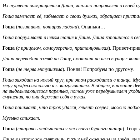
Из туалета возвращается Даша, что-то поправляет в своей су
Гоша замечает её, забывает о своих думках, обращает пристал
Гоша
(
позитивно, потирая ладони
). Опаньки…
Гоша подруливает в неком танце к Даше. Даша копошится в свое
Гоша
(
с прицелом, самоуверенно, пританцовывая
). Привет-прив
Даша переводит взгляд на Гошу, смотрит на него в упор с ко
Гоша
(
не теряя энтузиазма
). Понял! Попробуем по-другому.
Гоша заходит на новый круг, при этом расходится в танце. М
меру профессионально и с заигрыванием. В общем, внимание дев
на выделывающегося паренька, потом уже передумывает уходит
смущения, но она держит себя в руках.
Гоша понимает, что трюк удался, клиент созрел, можно подх
Музыка стихает.
Гоша
(
стараясь отдышаться от своего бурного танца
). Геор
Даша в некотором смятении, руки у неё скрещены на груди, ли