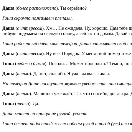
Даша
(
более расположено
). Ты серьёзно?
Гоша скромно пожимает плечами.
Даша
(
с интересом
). Хм… Не ожидала. Ну, хорошо. Дам тебе ша
нибудь подумаем на свежую голову, а сейчас по домам. Давай те
Гоша радостный даёт своё телефон, Даша записывает свой ном
Даша
(
с интересом
). Ну всё. Порядок. У меня твой номер тоже 
Гоша
(
недолго думая
). Погоди… Может проводить? Темно, но
Даша
(
тепло
). Да нет, спасибо. Я уже вызвала такси.
На телефон Даше поступает звуковое уведомление, она смотр
Даша
(
тепло
). Машинка уже ждёт. Так что спасибо, до завтра. 
Гоша
(
тепло
). Да.
Даша машет на прощание ручкой, уходит.
Гоша делает радостный жест победы рукой и ногой (yes) и в с