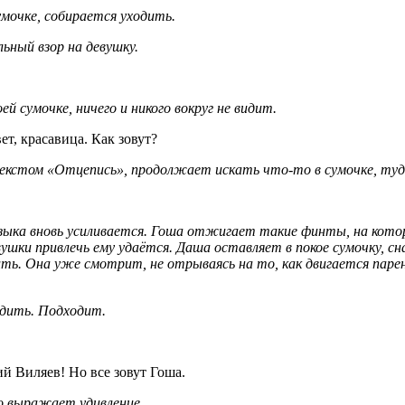
мочке, собирается уходить.
ьный взор на девушку.
й сумочке, ничего и никого вокруг не видит.
ет, красавица. Как зовут?
нтекстом «Отцепись», продолжает искать что-то в сумочке, туд
узыка вновь усиливается. Гоша отжигает такие финты, на кото
ушки привлечь ему удаётся. Даша оставляет в покое сумочку, сна
ь. Она уже смотрит, не отрываясь на то, как двигается парень
одить. Подходит.
гий Виляев! Но все зовут Гоша.
цо выражает удивление.