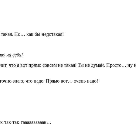
е такая. Но… как бы недотакая!
у на себя!
ачит, что я вот прямо совсем не такая! Ты не думай. Просто… ну
точно знаю, что надо. Прямо вот… очень надо!
ак-так-так-таааааааааак…