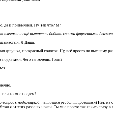
но, да и привычней. Ну, так что? М?
ет плечами и ещё пытается добить своими фирменными движени
т языкастый. Я Даша.
ная девушка, прекрасный голосок. Ну, всё просто по высшему р
и подкатами. Чего ты хочешь, Гоша?
ься.
нечно.
шь или ко мне поедем?
 вопрос с подковыркой
,
пытается реабилитироваться
) Нет, на
ал я от этих разовых ночей. Ты мне просто так как-то сразу в 