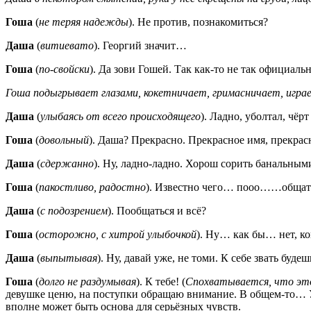
Гоша
(
не теряя надежды
). Не против, познакомиться?
Даша
(
витиевато
). Георгий значит…
Гоша
(
по-свойски
). Да зови Гошей. Так как-то не так официаль
Гоша подыгрывает глазами, кокетничает, гримасничает, игра
Даша
(
улыбаясь от всего происходящего
). Ладно, уболтал, чёр
Гоша
(
довольный
). Даша? Прекрасно. Прекрасное имя, прекрас
Даша
(
сдержанно
). Ну, ладно-ладно. Хорош сорить банальным
Гоша
(
пакостливо, радостно
). Известно чего… пооо……общат
Даша
(
с подозрением
). Пообщаться и всё?
Гоша
(
осторожно, с хитрой улыбочкой
). Ну… как бы… нет, ко
Даша
(
выпытывая
). Ну, давай уже, не томи. К себе звать буде
Гоша
(
долго не раздумывая
). К тебе! (
Спохватывается, что это
девушке ценю, на поступки обращаю внимание. В общем-то… Уст
вполне может быть основа для серьёзных чувств.