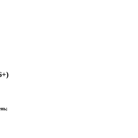
6+)
нь;