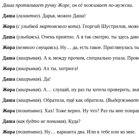
Даша протягивает ручку Жоре, он её пожимает по-мужски.
Даша
(
галантно
). Дарья, можно Даша!
Жора
(
с улыбкой мартовского кота
). Георгий Шустрилов, мож
Даша
(
улыбаясь
). Очень приятно. А я так смотрю, ты здесь да
Жора
(
немного смущаясь
). Ну… да, есть такое. Приглянулась т
Даша
(
заигрывая
). А я, между прочим, специально упала. Пров
Жора
(
заигрывая
). Ах ты, хитрюга!
Даша
(
заигрывая
). Да!
Жора
(
заигрывая
). А… слушай, ну раз ты хотела проверить, зн
Даша
(
заигрывая
). Обратила, ещё как обратила. (
Выдерживает 
Жора
(
позитивно
). Хах! Тоже верно. Ну что? Раз ты мне понрав
Даша
(
как будто не понимая
). Куда?
Жора
(
позитивно
). Ну… варианта два. Или к тебе или ко мне.