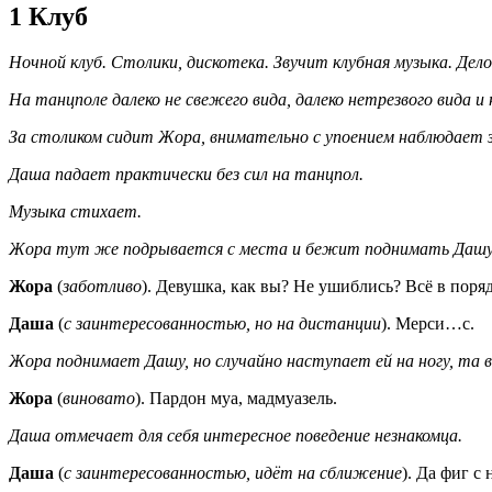
1 Клуб
Ночной клуб. Столики, дискотека. Звучит клубная музыка. Дело
На танцполе далеко не свежего вида, далеко нетрезвого вида
За столиком сидит Жора, внимательно с упоением наблюдает з
Даша падает практически без сил на танцпол.
Музыка стихает.
Жора тут же подрывается с места и бежит поднимать Дашу
Жора
(
заботливо
). Девушка, как вы? Не ушиблись? Всё в поряд
Даша
(
с заинтересованностью, но на дистанции
). Мерси…с.
Жора поднимает Дашу, но случайно наступает ей на ногу, та 
Жора
(
виновато
). Пардон муа, мадмуазель.
Даша отмечает для себя интересное поведение незнакомца.
Даша
(
с заинтересованностью, идёт на сближение
). Да фиг с 