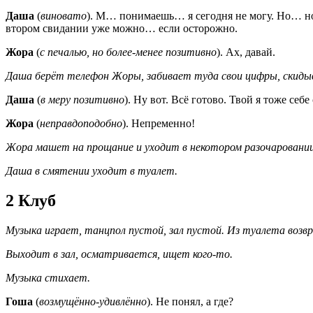
Даша
(
виновато
). М… понимаешь… я сегодня не могу. Но… но 
втором свидании уже можно… если осторожно.
Жора
(
с печалью, но более-менее позитивно
). Ах, давай.
Даша берёт телефон Жоры, забивает туда свои цифры, скидыва
Даша
(
в меру позитивно
). Ну вот. Всё готово. Твой я тоже себ
Жора
(
неправдоподобно
). Непременно!
Жора машет на прощание и уходит в некотором разочаровании
Даша в смятении уходит в туалет.
2 Клуб
Музыка играет, танцпол пустой, зал пустой. Из туалета воз
Выходит в зал, осматривается, ищет кого-то.
Музыка стихает.
Гоша
(
возмущённо-удивлённо
). Не понял, а где?