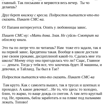
главный. Так письками и меряются весь вечер. Ты чо
делаешь?
Друг берет книжку с кресла. Подросток пытается что-то
сказать. Пикает СМС-ка.
О! Папаня интересуется. Опять у любовницы завис.
Пишет СМС-ку: «Мать дома. Злая. Не суйся» Смотрит на
обложку книги.
Это ты по литре что ли читаешь? Нам тоже его задали, так я
на первой завис. Бредятина такая. Вообще в школе достали
уже своим уроками, дисциплиной какой-то. Сдалась мне эта
школа? Моему отцу она пригодилась что ли? Сщас, Главное
— деньги. Тогда у тебя все, что захочешь будет. И машины, и
девочки, и Тайланд. Ты был в Тае?
Подросток пытается что-то сказать. Пикает СМС-ка
Там круто. Как с самолета вышел, так в трусах и шлепках и
проходил. А какие девочки!…Не то, что здесь: то холодно,
блин, то жарко, то ваще дождь со снегом. А там лето круглый
год. Не, прикинь, бабла заработать и на пляже под пальмами
лежать. Топово!