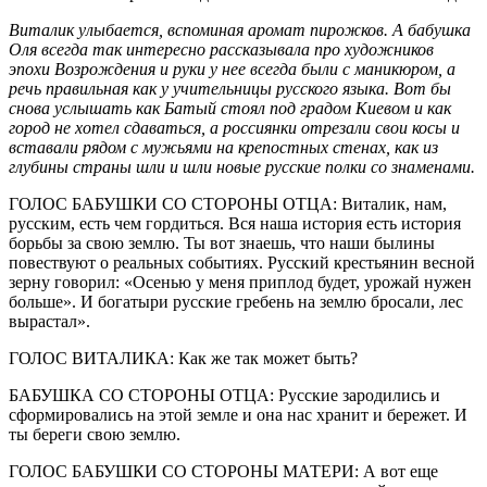
Виталик улыбается, вспоминая аромат пирожков. А бабушка
Оля всегда так интересно рассказывала про художников
эпохи Возрождения и руки у нее всегда были с маникюром, а
речь правильная как у учительницы русского языка. Вот бы
снова услышать как Батый стоял под градом Киевом и как
город не хотел сдаваться, а россиянки отрезали свои косы и
вставали рядом с мужьями на крепостных стенах, как из
глубины страны шли и шли новые русские полки со знаменами.
ГОЛОС БАБУШКИ СО СТОРОНЫ ОТЦА: Виталик, нам,
русским, есть чем гордиться. Вся наша история есть история
борьбы за свою землю. Ты вот знаешь, что наши былины
повествуют о реальных событиях. Русский крестьянин весной
зерну говорил: «Осенью у меня приплод будет, урожай нужен
больше». И богатыри русские гребень на землю бросали, лес
вырастал».
ГОЛОС ВИТАЛИКА: Как же так может быть?
БАБУШКА СО СТОРОНЫ ОТЦА: Русские зародились и
сформировались на этой земле и она нас хранит и бережет. И
ты береги свою землю.
ГОЛОС БАБУШКИ СО СТОРОНЫ МАТЕРИ: А вот еще