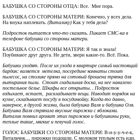
БАБУШКА СО СТОРОНЫ ОТЦА: Все. Мне пора.
БАБУШКА СО СТОРОНЫ МАТЕРИ: Конечно, у всех дела.
На внука наплевать.
(Виталику)
Как у тебя дела?
Подросток пытается что-то сказать. Пикает СМС-ка в
телефоне бабушки со стороны матери.
БАБУШКА СО СТОРОНЫ МАТЕРИ: Я так и знала!
Поубивают друг друга. Не дети, звери какие-то. Всё. Пока.
Бабушки уходят. После их ухода в квартире самый настоящий
бардак: валяется метелка, посередине комнаты стоит
пылесос, на столике прямо на сотовый брошена тряпка для
вытирания пыли. Стоит гладильная доска, на нее навалено
постельное белье. Шкафы все открыты. . Подросток
вздыхает, встает, раскладывает вещи. Наводит порядок на
кухне, складывает посуду в посудомойку. Когда-то давно,
наверное, в другой жизни, была бабушка Валя и бабушка Оля.
Бабушка Валя стряпала вкусные пирожки с яблоками.
Виталик помнил аромат этих пирожков и бабушкины руки,
теплые такие, мягкие и певучий голос.
ГОЛОС БАБУШКИ СО СТОРОНЫ МАТЕРИ: В-н-у-у-ч-е-к,
Витальчик… пирожки подошли. С молоком теплым есть иди.