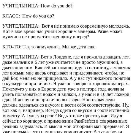
УЧИТЕЛЬНИЦА: How do you do?
КЛАСС:
How do you do?
УЧИТЕЛЬНИЦА: Вот я не понимаю современную молодежь.
Вот в мое время нас учили хорошим манерам. Разве может
мужчина не пропустить женщину вперед?
КТО-ТО: Так то ж мужчина. Мы же дети еще.
УЧИТЕЛЬНИЦА: Вот в Лондоне, где я прожила двадцать лет,
даже мальчик в 6 лет уже считается не просто мужчиной, а
джентльменом. Как сейчас помню, иду в гостиницу, а мальчик
лет восьми мне дверь открывает и придерживает, чтобы, не
дай Бог, меня ею не прищемило. А у нас тут никакого понятия
о культуре и приличиях. Я уже не говорю о хороших манерах.
Почему-то у них в Европе дети уже в полтора года должны
уметь пользоваться ножом и вилкой, а у нас и в 16 лет ложкой
едят. И девочки неприлично выглядят. Настоящая леди
должна одеваться со вкусом и вести себя соответствующе. Ну,
вот как я, например. Всегда одета со вкусом и соответственно
моменту. А культура речи? Ведь это же просто ужас. Иду я
сейчас по коридору, о применении PastPerfect в современных
реалиях задумалась. И мысли мои отборный мат прерывает. Я
уже подумала, что нам школу ремонтируют. А тут девочка,