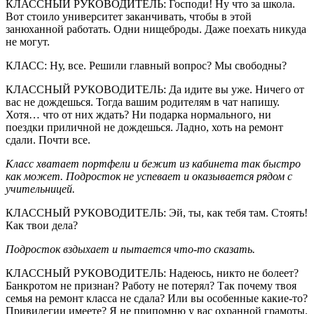
КЛАССНЫЙ РУКОВОДИТЕЛЬ: Господи! Ну что за школа.
Вот стоило университет заканчивать, чтобы в этой
занюханной работать. Одни нищеброды. Даже поехать никуда
не могут.
КЛАСС: Ну, все. Решили главный вопрос? Мы свободны?
КЛАССНЫЙ РУКОВОДИТЕЛЬ: Да идите вы уже. Ничего от
вас не дождешься. Тогда вашим родителям в чат напишу.
Хотя… что от них ждать? Ни подарка нормального, ни
поездки приличной не дождешься. Ладно, хоть на ремонт
сдали. Почти все.
Класс хватает портфели и бежит из кабинета так быстро
как может. Подросток не успевает и оказывается рядом с
учительницей.
КЛАССНЫЙ РУКОВОДИТЕЛЬ: Эй, ты, как тебя там. Стоять!
Как твои дела?
Подросток вздыхает и пытается что-то сказать.
КЛАССНЫЙ РУКОВОДИТЕЛЬ: Надеюсь, никто не болеет?
Банкротом не признан? Работу не потерял? Так почему твоя
семья на ремонт класса не сдала? Или вы особенные какие-то?
Привилегии имеете? Я не припомню у вас охранной грамоты.