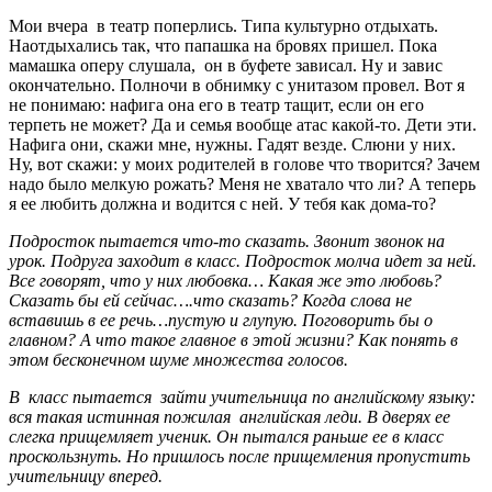
Мои вчера в театр поперлись. Типа культурно отдыхать.
Наотдыхались так, что папашка на бровях пришел. Пока
мамашка оперу слушала, он в буфете зависал. Ну и завис
окончательно. Полночи в обнимку с унитазом провел. Вот я
не понимаю: нафига она его в театр тащит, если он его
терпеть не может? Да и семья вообще атас какой-то. Дети эти.
Нафига они, скажи мне, нужны. Гадят везде. Слюни у них.
Ну, вот скажи: у моих родителей в голове что творится? Зачем
надо было мелкую рожать? Меня не хватало что ли? А теперь
я ее любить должна и водится с ней. У тебя как дома-то?
Подросток пытается что-то сказать. Звонит звонок на
урок. Подруга заходит в класс. Подросток молча идет за ней.
Все говорят, что у них любовка… Какая же это любовь?
Сказать бы ей сейчас….что сказать? Когда слова не
вставишь в ее речь…пустую и глупую. Поговорить бы о
главном? А что такое главное в этой жизни? Как понять в
этом бесконечном шуме множества голосов.
В класс пытается зайти учительница по английскому языку:
вся такая истинная пожилая английская леди. В дверях ее
слегка прищемляет ученик. Он пытался раньше ее в класс
проскользнуть. Но пришлось после прищемления пропустить
учительницу вперед.