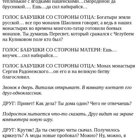
тепленькие с ягодками нашенскими…смородиной да
брусникой…. Ешь…да сил набирайся…
ГОЛОС БАБУШКИ СО СТОРОНЫ ОТЦА: Богатыри земли
русской… все про монахов Шаолиня говорят, а ведь в наших
монастырях во времена монголо-татар готовили боевых
монахов. Ты думаешь Пересвет, который сражался с Челубеем
на Куликовом поле кто был?
ГОЛОС БАБУШКИ СО СТОРОНЫ МАТЕРИ: Ешь…
внучек…сил набирайся…
ГОЛОС БАБУШКИ СО СТОРОНЫ ОТЦА: Монах монастыря
Сергия Радонежского…он его и на великую битву
благословил.
Звонок в дверь. Виталик открывает. В комнату влетает его
друг-одноклассник.
ДРУГ: Привет! Как дела? Ты дома один? Чего не отвечаешь?
Подросток пытается что-то сказать. Друг видит на экране
компьютера новую игру.
ДРУГ: Крутяк! Да ты смотрю читы скачал. Получилось
крякнуть? А моды новые пробовал? Можно? Ну, можно, я