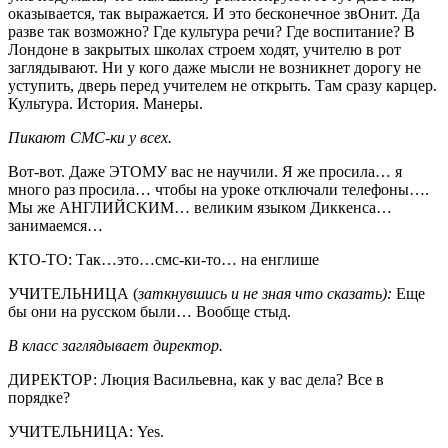
оказывается, так выражается. И это бесконечное звОнит. Да
разве так возможно? Где культура речи? Где воспитание? В
Лондоне в закрытых школах строем ходят, учителю в рот
заглядывают. Ни у кого даже мысли не возникнет дорогу не
уступить, дверь перед учителем не открыть. Там сразу карцер.
Культура. История. Манеры.
Пикают СМС-ки у всех.
Вот-вот. Даже ЭТОМУ вас не научили. Я же просила… я
много раз просила… чтобы на уроке отключали телефоны….
Мы же АНГЛИЙСКИМ… великим языком Диккенса…
занимаемся…
КТО-ТО: Так…это…смс-ки-то… на енглише
УЧИТЕЛЬНИЦА (
заткнувшись и не зная что сказать):
Еще
бы они на русском были… Вообще стыд.
В класс заглядывает директор.
ДИРЕКТОР: Люция Васильевна, как у вас дела? Все в
порядке?
УЧИТЕЛЬНИЦА: Yes.