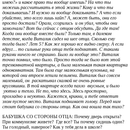
имею?» и какое право ты вообще имеешь? На что ты
можешь рассчитывать в этой жизни? Кому и что ты
доказываешь? И нужно ли вообще доказывать? А что если
убийство, это всего лишь хайп? А, может быть, они его
просто достали? Орали, ссорились и он убил, чтобы они
замолчали? Вот бы сейчас с отцом обсудить. Да где там!
Когда они вообще вместе были? Только там, в далеком
детстве, когда Виталик сидел на шее отца. Сколько ему
тогда было? Лет 5? Как же хорошо все видно сверху. А если
вдруг… то сильные руки отца тебя подхватят. С такими
руками ничего не страшно. Было ли вообще это? Виталик
точно помнил, что было. Просто тогда не было вот этой
трехкомнатной квартиры, а была маленькая такая квартирка
однокомнатная. Там была еще малюсенькая кухонька, на
которой они втроем лепили пельмени. Виталик был совсем
маленький, он раскатывал скалкой не очень ровные
кругляшики. В той квартире всегда пахло вкусным, и было
уютно и тепло. Не то, что здесь. Здесь просторно,
прохладно и неуютно. Кажется, крикни, и тебе ответит
эхом пустое место. Виталик поднимает голову. Перед ним
стоит бабушка со стороны отца. Как она вошла так тихо?
БАБУШКА СО СТОРОНЫ ОТЦА: Почему дверь открыта?
При коммунизме живете? Где все? Ты почему сидишь один?
Ты голодный, наверное? Как у тебя дела в школе?