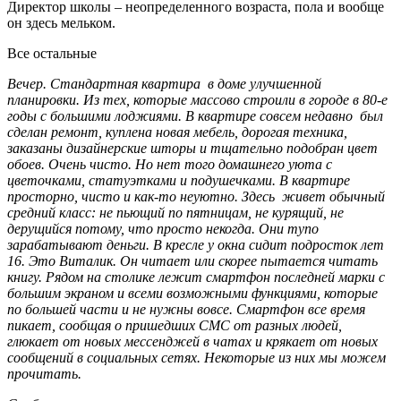
Директор школы – неопределенного возраста, пола и вообще
он здесь мельком.
Все остальные
Вечер. Стандартная квартира в доме улучшенной
планировки. Из тех, которые массово строили в городе в 80-е
годы с большими лоджиями. В квартире совсем недавно был
сделан ремонт, куплена новая мебель, дорогая техника,
заказаны дизайнерские шторы и тщательно подобран цвет
обоев. Очень чисто. Но нет того домашнего уюта с
цветочками, статуэтками и подушечками. В квартире
просторно, чисто и как-то неуютно. Здесь живет обычный
средний класс: не пьющий по пятницам, не курящий, не
дерущийся потому, что просто некогда. Они тупо
зарабатывают деньги. В кресле у окна сидит подросток лет
16. Это Виталик. Он читает или скорее пытается читать
книгу. Рядом на столике лежит смартфон последней марки с
большим экраном и всеми возможными функциями, которые
по большей части и не нужны вовсе. Смартфон все время
пикает, сообщая о пришедших СМС от разных людей,
глюкает от новых мессенджей в чатах и крякает от новых
сообщений в социальных сетях. Некоторые из них мы можем
прочитать.