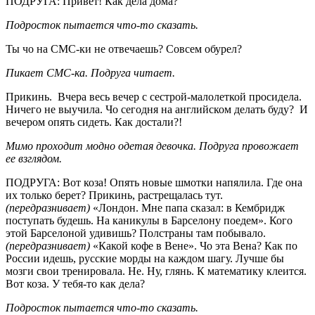
ПОДРУГА: Привет! Как дела дома?
Подросток пытается что-то сказать.
Ты чо на СМС-ки не отвечаешь? Совсем обурел?
Пикает СМС-ка. Подруга читает.
Прикинь. Вчера весь вечер с сестрой-малолеткой просидела.
Ничего не выучила. Чо сегодня на английском делать буду? И
вечером опять сидеть. Как достали?!
Мимо проходит модно одетая девочка. Подруга провожает
ее взглядом.
ПОДРУГА: Вот коза! Опять новые шмотки напялила. Где она
их только берет? Прикинь, растрещалась тут.
(передразнивает)
«Лондон. Мне папа сказал: в Кембридж
поступать будешь. На каникулы в Барселону поедем». Кого
этой Барселоной удивишь? Полстраны там побывало.
(передразнивает)
«Какой кофе в Вене». Чо эта Вена? Как по
России идешь, русские морды на каждом шагу. Лучше бы
мозги свои тренировала. Не. Ну, глянь. К математику клеится.
Вот коза. У тебя-то как дела?
Подросток пытается что-то сказать.