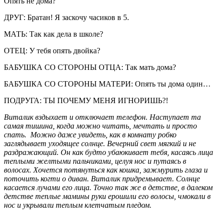
Опять не дома?
ДРУГ: Братан! Я заскочу часиков в 5.
МАТЬ: Так как дела в школе?
ОТЕЦ: У тебя опять двойка?
БАБУШКА СО СТОРОНЫ ОТЦА: Так мать дома?
БАБУШКА СО СТОРОНЫ МАТЕРИ: Опять ты дома один…
ПОДРУГА: ТЫ ПОЧЕМУ МЕНЯ ИГНОРИШЬ?!
Виталик вздыхает и отключает телефон. Наступает та
самая тишина, когда можно читать, мечтать и просто
спать. Можно даже увидеть, как в комнату робко
заглядывает уходящее солнце. Вечерний свет мягкий и не
раздражающий. Он как будто убаюкивает тебя, касаясь лица
теплыми желтыми пальчиками, целуя нос и путаясь в
волосах. Хочется потянуться как кошка, зажмурить глаза и
поточить когти о диван. Виталик придремывает. Солнце
касается лучами его лица. Точно так же в детстве, в далеком
детстве теплые мамины руки ерошили его волосы, чмокали в
нос и укрывали теплым клетчатым пледом.