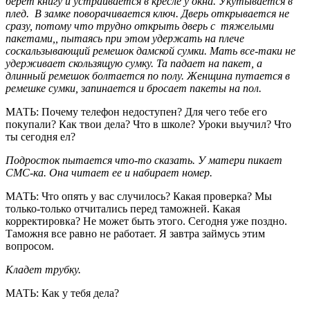
берет книгу и устраивается в кресле у окна. Укутывается в
плед. В замке поворачивается ключ. Дверь открывается не
сразу, потому что трудно открыть дверь с тяжелыми
пакетами,, пытаясь при этом удержать на плече
соскальзывающий ремешок дамской сумки. Мать все-таки не
удерживает скользящую сумку. Та падает на пакет, а
длинный ремешок болтается по полу. Женщина путается в
ремешке сумки, запинается и бросает пакеты на пол.
МАТЬ: Почему телефон недоступен? Для чего тебе его
покупали? Как твои дела? Что в школе? Уроки выучил? Что
ты сегодня ел?
Подросток пытается что-то сказать. У матери пикает
СМС-ка. Она читает ее и набирает номер.
МАТЬ: Что опять у вас случилось? Какая проверка? Мы
только-только отчитались перед таможней. Какая
корректировка? Не может быть этого. Сегодня уже поздно.
Таможня все равно не работает. Я завтра займусь этим
вопросом.
Кладет трубку.
МАТЬ: Как у тебя дела?