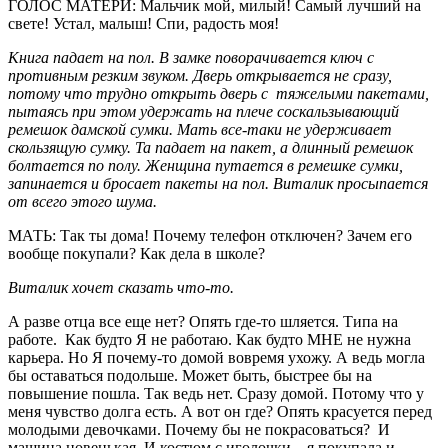
ГОЛОС МАТЕРИ: Мальчик мой, милый! Самый лучший на
свете! Устал, малыш! Спи, радость моя!
Книга падает на пол. В замке поворачивается ключ с
противным резким звуком. Дверь открывается не сразу,
потому что трудно открыть дверь с тяжелыми пакетами,
пытаясь при этом удержать на плече соскальзывающий
ремешок дамской сумки. Мать все-таки не удерживает
скользящую сумку. Та падает на пакет, а длинный ремешок
болтается по полу. Женщина путается в ремешке сумки,
запинается и бросает пакеты на пол. Виталик просыпается
от всего этого шума.
МАТЬ: Так ты дома! Почему телефон отключен? Зачем его
вообще покупали? Как дела в школе?
Виталик хочет сказать что-то.
А разве отца все еще нет? Опять где-то шляется. Типа на
работе. Как будто Я не работаю. Как будто МНЕ не нужна
карьера. Но Я почему-то домой вовремя ухожу. А ведь могла
бы оставаться подольше. Может быть, быстрее бы на
повышение пошла. Так ведь нет. Сразу домой. Потому что у
меня чувство долга есть. А вот он где? Опять красуется перед
молодыми девочками. Почему бы не покрасоваться? И
машина новенькая. И костюм с иголочки – я покупала и