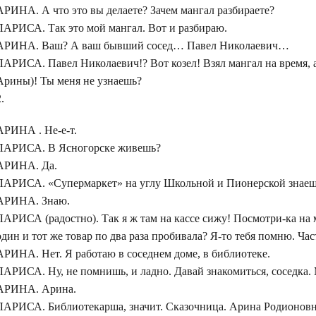
АРИНА. А что это вы делаете? Зачем мангал разбираете?
ЛАРИСА. Так это мой мангал. Вот и разбираю.
АРИНА. Ваш? А ваш бывший сосед… Павел Николаевич…
ЛАРИСА. Павел Николаевич!? Вот козел! Взял мангал на время, 
Арины)! Ты меня не узнаешь?
2.
АРИНА . Не-е-т.
ЛАРИСА. В Ясногорске живешь?
АРИНА. Да.
ЛАРИСА. «Супермаркет» на углу Школьной и Пионерской знае
АРИНА. Знаю.
ЛАРИСА (радостно). Так я ж там на кассе сижу! Посмотри-ка на
один и тот же товар по два раза пробивала? Я-то тебя помню. Ча
АРИНА. Нет. Я работаю в соседнем доме, в библиотеке.
ЛАРИСА. Ну, не помнишь, и ладно. Давай знакомиться, соседка. 
АРИНА. Арина.
ЛАРИСА. Библиотекарша, значит. Сказочница. Арина Родионовн