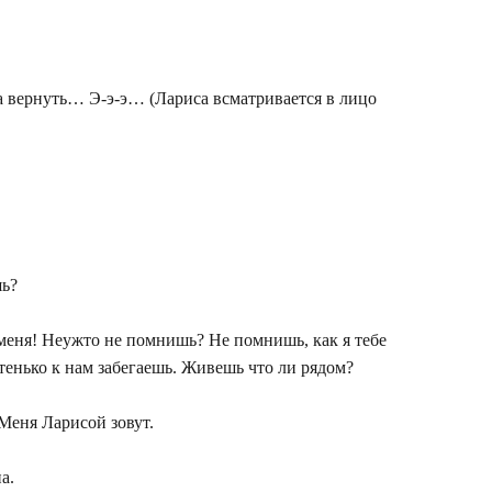
а вернуть… Э-э-э… (Лариса всматривается в лицо
шь?
 меня! Неужто не помнишь? Не помнишь, как я тебе
стенько к нам забегаешь. Живешь что ли рядом?
Меня Ларисой зовут.
а.