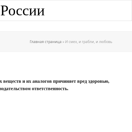
 России
Главная страница
»
И смех, и грабли, и любовь
х веществ и их аналогов причиняет вред здоровью,
нодательством ответственность.