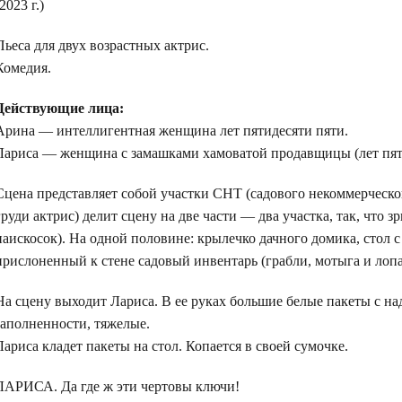
(2023 г.)
Пьеса для двух возрастных актрис.
Комедия.
Действующие лица:
Арина — интеллигентная женщина лет пятидесяти пяти.
Лариса — женщина с замашками хамоватой продавщицы (лет пят
Сцена представляет собой участки СНТ (садового некоммерческо
груди актрис) делит сцену на две части — два участка, так, что
наискосок). На одной половине: крылечко дачного домика, стол с
прислоненный к стене садовый инвентарь (грабли, мотыга и лопа
На сцену выходит Лариса. В ее руках большие белые пакеты с н
заполненности, тяжелые.
Лариса кладет пакеты на стол. Копается в своей сумочке.
ЛАРИСА. Да где ж эти чертовы ключи!