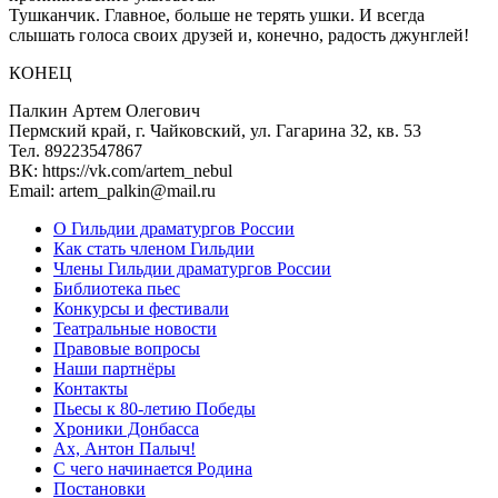
Тушканчик. Главное, больше не терять ушки. И всегда
слышать голоса своих друзей и, конечно, радость джунглей!
КОНЕЦ
Палкин Артем Олегович
Пермский край, г. Чайковский, ул. Гагарина 32, кв. 53
Тел. 89223547867
ВК: https://vk.com/artem_nebul
Email: artem_palkin@mail.ru
О Гильдии драматургов России
Как стать членом Гильдии
Члены Гильдии драматургов России
Библиотека пьес
Конкурсы и фестивали
Театральные новости
Правовые вопросы
Наши партнёры
Контакты
Пьесы к 80-летию Победы
Хроники Донбасса
Ах, Антон Палыч!
С чего начинается Родина
Постановки