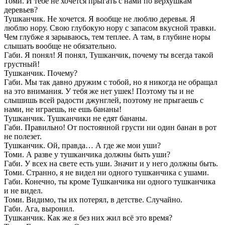
Томи. И тебе не хочется прыгать с нами по верхушкам
деревьев?
Тушканчик. Не хочется. Я вообще не люблю деревья. Я
люблю нору. Свою глубокую нору с запасом вкусной травки.
Чем глубже я зарываюсь, тем теплее. А там, в глубине норы
слышать вообще не обязательно.
Габи. Я понял! Я понял, Тушканчик, почему ты всегда такой
грустный!
Тушканчик. Почему?
Габи. Мы так давно дружим с тобой, но я никогда не обращал
на это внимания. У тебя же нет ушек! Поэтому ты и не
слышишь всей радости джунглей, поэтому не прыгаешь с
нами, не играешь, не ешь бананы!
Тушканчик. Тушканчики не едят бананы.
Габи. Правильно! От постоянной грусти ни один банан в рот
не полезет.
Тушканчик. Ой, правда… А где же мои уши?
Томи. А разве у тушканчика должны быть уши?
Габи. У всех на свете есть уши. Значит и у него должны быть.
Томи. Странно, я не видел ни одного тушканчика с ушами.
Габи. Конечно, ты кроме Тушканчика ни одного тушканчика
и не видел.
Томи. Видимо, ты их потерял, в детстве. Случайно.
Габи. Ага, выронил.
Тушканчик. Как же я без них жил всё это время?