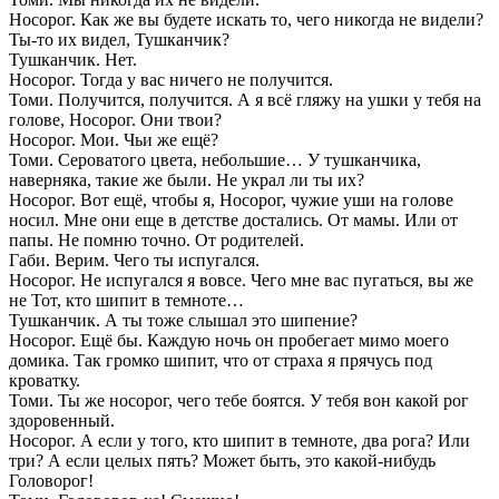
Носорог. Как же вы будете искать то, чего никогда не видели?
Ты-то их видел, Тушканчик?
Тушканчик. Нет.
Носорог. Тогда у вас ничего не получится.
Томи. Получится, получится. А я всё гляжу на ушки у тебя на
голове, Носорог. Они твои?
Носорог. Мои. Чьи же ещё?
Томи. Сероватого цвета, небольшие… У тушканчика,
наверняка, такие же были. Не украл ли ты их?
Носорог. Вот ещё, чтобы я, Носорог, чужие уши на голове
носил. Мне они еще в детстве достались. От мамы. Или от
папы. Не помню точно. От родителей.
Габи. Верим. Чего ты испугался.
Носорог. Не испугался я вовсе. Чего мне вас пугаться, вы же
не Тот, кто шипит в темноте…
Тушканчик. А ты тоже слышал это шипение?
Носорог. Ещё бы. Каждую ночь он пробегает мимо моего
домика. Так громко шипит, что от страха я прячусь под
кроватку.
Томи. Ты же носорог, чего тебе боятся. У тебя вон какой рог
здоровенный.
Носорог. А если у того, кто шипит в темноте, два рога? Или
три? А если целых пять? Может быть, это какой-нибудь
Головорог!