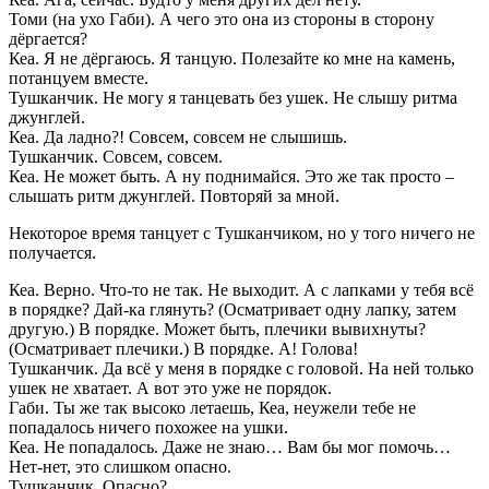
Томи (на ухо Габи). А чего это она из стороны в сторону
дёргается?
Кеа. Я не дёргаюсь. Я танцую. Полезайте ко мне на камень,
потанцуем вместе.
Тушканчик. Не могу я танцевать без ушек. Не слышу ритма
джунглей.
Кеа. Да ладно?! Совсем, совсем не слышишь.
Тушканчик. Совсем, совсем.
Кеа. Не может быть. А ну поднимайся. Это же так просто –
слышать ритм джунглей. Повторяй за мной.
Некоторое время танцует с Тушканчиком, но у того ничего не
получается.
Кеа. Верно. Что-то не так. Не выходит. А с лапками у тебя всё
в порядке? Дай-ка глянуть? (Осматривает одну лапку, затем
другую.) В порядке. Может быть, плечики вывихнуты?
(Осматривает плечики.) В порядке. А! Голова!
Тушканчик. Да всё у меня в порядке с головой. На ней только
ушек не хватает. А вот это уже не порядок.
Габи. Ты же так высоко летаешь, Кеа, неужели тебе не
попадалось ничего похожее на ушки.
Кеа. Не попадалось. Даже не знаю… Вам бы мог помочь…
Нет-нет, это слишком опасно.
Тушканчик. Опасно?