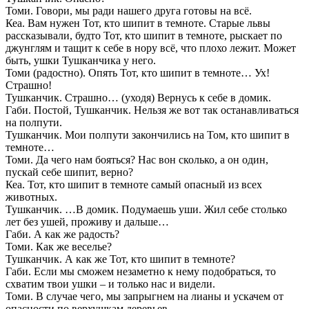
Томи. Говори, мы ради нашего друга готовы на всё.
Кеа. Вам нужен Тот, кто шипит в темноте. Старые львы
рассказывали, будто Тот, кто шипит в темноте, рыскает по
джунглям и тащит к себе в нору всё, что плохо лежит. Может
быть, ушки Тушканчика у него.
Томи (радостно). Опять Тот, кто шипит в темноте… Ух!
Страшно!
Тушканчик. Страшно… (уходя) Вернусь к себе в домик.
Габи. Постой, Тушканчик. Нельзя же вот так останавливаться
на полпути.
Тушканчик. Мои полпути закончились на Том, кто шипит в
темноте…
Томи. Да чего нам бояться? Нас вон сколько, а он один,
пускай себе шипит, верно?
Кеа. Тот, кто шипит в темноте самый опасный из всех
животных.
Тушканчик. …В домик. Подумаешь уши. Жил себе столько
лет без ушей, проживу и дальше…
Габи. А как же радость?
Томи. Как же веселье?
Тушканчик. А как же Тот, кто шипит в темноте?
Габи. Если мы сможем незаметно к нему подобраться, то
схватим твои ушки – и только нас и видели.
Томи. В случае чего, мы запрыгнем на лианы и ускачем от
опасности по верхушкам деревьев.