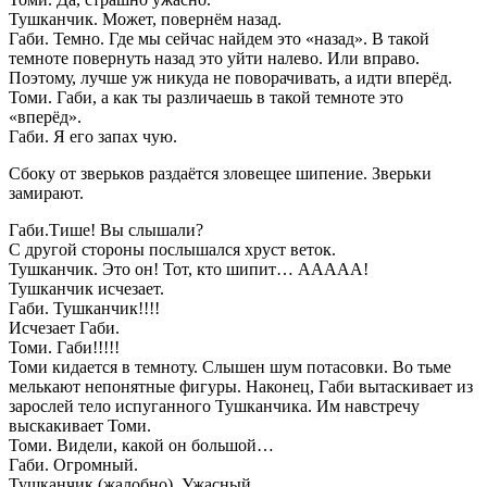
Тушканчик. Может, повернём назад.
Габи. Темно. Где мы сейчас найдем это «назад». В такой
темноте повернуть назад это уйти налево. Или вправо.
Поэтому, лучше уж никуда не поворачивать, а идти вперёд.
Томи. Габи, а как ты различаешь в такой темноте это
«вперёд».
Габи. Я его запах чую.
Сбоку от зверьков раздаётся зловещее шипение. Зверьки
замирают.
Габи.Тише! Вы слышали?
С другой стороны послышался хруст веток.
Тушканчик. Это он! Тот, кто шипит… ААААА!
Тушканчик исчезает.
Габи. Тушканчик!!!!
Исчезает Габи.
Томи. Габи!!!!!
Томи кидается в темноту. Слышен шум потасовки. Во тьме
мелькают непонятные фигуры. Наконец, Габи вытаскивает из
зарослей тело испуганного Тушканчика. Им навстречу
выскакивает Томи.
Томи. Видели, какой он большой…
Габи. Огромный.
Тушканчик (жалобно). Ужасный…