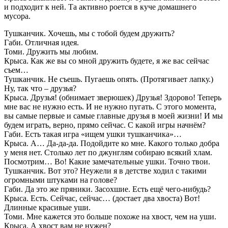
и подходит к ней. Та активно роется в куче домашнего
мусора.
Тушканчик. Хочешь, мы с тобой будем дружить?
Габи. Отличная идея.
Томи. Дружить мы любим.
Крыса. Как же вы со мной дружить будете, я же вас сейчас
съем…
Тушканчик. Не съешь. Пугаешь опять. (Протягивает лапку.)
Ну, так что – друзья?
Крыса. Друзья! (обнимает зверюшек) Друзья! Здорово! Теперь
мне вас не нужно есть. И не нужно пугать. С этого момента,
вы самые первые и самые главные друзья в моей жизни! И мы
будем играть, верно, прямо сейчас. С какой игры начнём?
Габи. Есть такая игра «ищем ушки тушканчика»…
Крыса. А… Да-да-да. Подойдите ко мне. Какого только добра
у меня нет. Столько лет по джунглям собираю всякий хлам.
Посмотрим… Во! Какие замечательные ушки. Точно твои.
Тушканчик. Вот это? Неужели я в детстве ходил с такими
огромными штуками на голове?
Габи. Да это же пряники. Засохшие. Есть ещё чего-нибудь?
Крыса. Есть. Сейчас, сейчас… (достает два хвоста) Вот!
Длинные красивые уши.
Томи. Мне кажется это больше похоже на хвост, чем на уши.
Крыса. А хвост вам не нужен?