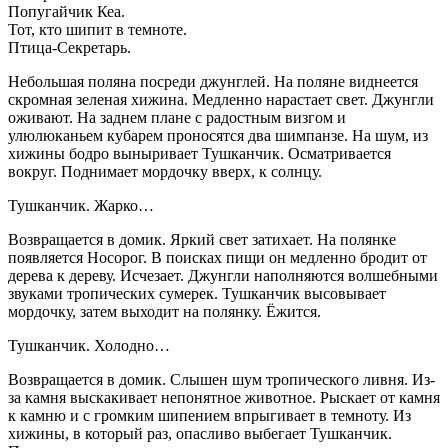
Попугайчик Кеа.
Тот, кто шипит в темноте.
Птица-Секретарь.
Небольшая поляна посреди джунглей. На поляне виднеется
скромная зеленая хижина. Медленно нарастает свет. Джунгли
оживают. На заднем плане с радостным визгом и
улюлюканьем кубарем проносятся два шимпанзе. На шум, из
хижины бодро выныривает Тушканчик. Осматривается
вокруг. Поднимает мордочку вверх, к солнцу.
Тушканчик. Жарко…
Возвращается в домик. Яркий свет затихает. На полянке
появляется Носорог. В поисках пищи он медленно бродит от
дерева к дереву. Исчезает. Джунгли наполняются волшебными
звуками тропических сумерек. Тушканчик высовывает
мордочку, затем выходит на полянку. Ёжится.
Тушканчик. Холодно…
Возвращается в домик. Слышен шум тропического ливня. Из-
за камня выскакивает непонятное животное. Рыскает от камня
к камню и с громким шипением впрыгивает в темноту. Из
хижины, в который раз, опасливо выбегает Тушканчик.