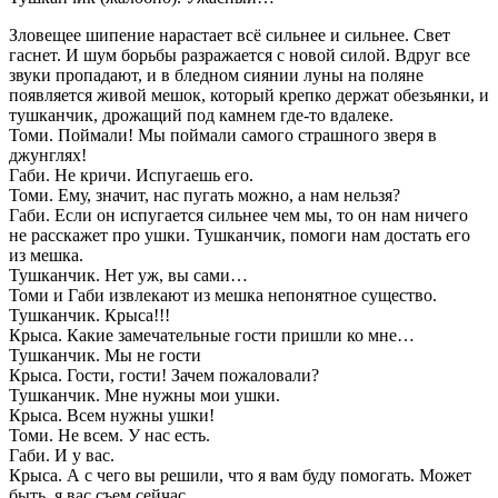
Зловещее шипение нарастает всё сильнее и сильнее. Свет
гаснет. И шум борьбы разражается с новой силой. Вдруг все
звуки пропадают, и в бледном сиянии луны на поляне
появляется живой мешок, который крепко держат обезьянки, и
тушканчик, дрожащий под камнем где-то вдалеке.
Томи. Поймали! Мы поймали самого страшного зверя в
джунглях!
Габи. Не кричи. Испугаешь его.
Томи. Ему, значит, нас пугать можно, а нам нельзя?
Габи. Если он испугается сильнее чем мы, то он нам ничего
не расскажет про ушки. Тушканчик, помоги нам достать его
из мешка.
Тушканчик. Нет уж, вы сами…
Томи и Габи извлекают из мешка непонятное существо.
Тушканчик. Крыса!!!
Крыса. Какие замечательные гости пришли ко мне…
Тушканчик. Мы не гости
Крыса. Гости, гости! Зачем пожаловали?
Тушканчик. Мне нужны мои ушки.
Крыса. Всем нужны ушки!
Томи. Не всем. У нас есть.
Габи. И у вас.
Крыса. А с чего вы решили, что я вам буду помогать. Может
быть, я вас съем сейчас.