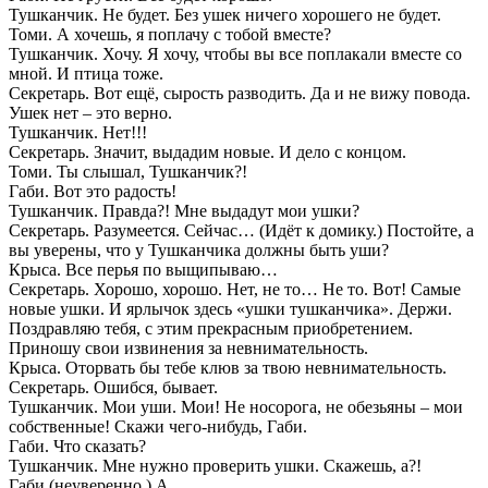
Тушканчик. Не будет. Без ушек ничего хорошего не будет.
Томи. А хочешь, я поплачу с тобой вместе?
Тушканчик. Хочу. Я хочу, чтобы вы все поплакали вместе со
мной. И птица тоже.
Секретарь. Вот ещё, сырость разводить. Да и не вижу повода.
Ушек нет – это верно.
Тушканчик. Нет!!!
Секретарь. Значит, выдадим новые. И дело с концом.
Томи. Ты слышал, Тушканчик?!
Габи. Вот это радость!
Тушканчик. Правда?! Мне выдадут мои ушки?
Секретарь. Разумеется. Сейчас… (Идёт к домику.) Постойте, а
вы уверены, что у Тушканчика должны быть уши?
Крыса. Все перья по выщипываю…
Секретарь. Хорошо, хорошо. Нет, не то… Не то. Вот! Самые
новые ушки. И ярлычок здесь «ушки тушканчика». Держи.
Поздравляю тебя, с этим прекрасным приобретением.
Приношу свои извинения за невнимательность.
Крыса. Оторвать бы тебе клюв за твою невнимательность.
Секретарь. Ошибся, бывает.
Тушканчик. Мои уши. Мои! Не носорога, не обезьяны – мои
собственные! Скажи чего-нибудь, Габи.
Габи. Что сказать?
Тушканчик. Мне нужно проверить ушки. Скажешь, а?!
Габи (неуверенно.) А…