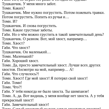
Тушканчик. У меня много забот.
Томи. Каких?
Тушканчик. Мне нужно погрустить. Потом пожевать травки.
Потом погрустить. Попить из ручья и…
Томи. И?
Тушканчик. И снова погрустить.
Томи. Какие грустные заботы.
Габи. Но о чём можно грустить в такой замечательный день?
Тушканчик. О разном. Вот, мой хвост, например…
Томи. Хвост?
Габи. Что хвост?
Тушканчик. Он маленький…
Томи. Маленький?
Габи. Хороший хвост.
Томи. Да, просто замечательный хвост. Лучше всех других
хвостов. Посмотри на мой, например… А!
Габи. Что случилось?!
Томи. Хвост! Где мой хвост! Я потерял свой хвост!
Габи. Томи!
Томи. Что?!
Габи. У тебя никогда не было хвоста. Ты шимпанзе!
Томи. А, да. Вот видишь, у меня вообще нет хвоста. А у тебя
прекрасный хвост!
Габи. Замечательный хвост!
Томи. Самый хвостатый из всех самых хвостатых хвостов!