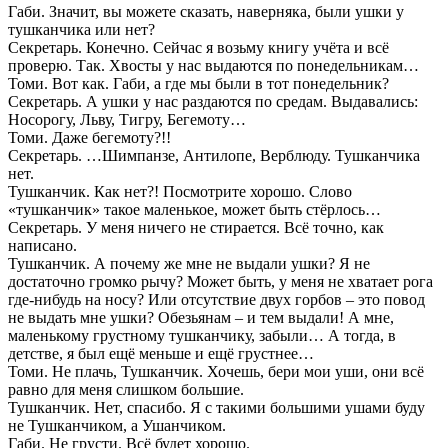
Габи. Значит, вы можете сказать, наверняка, были ушки у
тушканчика или нет?
Секретарь. Конечно. Сейчас я возьму книгу учёта и всё
проверю. Так. Хвосты у нас выдаются по понедельникам…
Томи. Вот как. Габи, а где мы были в тот понедельник?
Секретарь. А ушки у нас раздаются по средам. Выдавались:
Носорогу, Льву, Тигру, Бегемоту…
Томи. Даже бегемоту?!!
Секретарь. …Шимпанзе, Антилопе, Верблюду. Тушканчика
нет.
Тушканчик. Как нет?! Посмотрите хорошо. Слово
«тушканчик» такое маленькое, может быть стёрлось…
Секретарь. У меня ничего не стирается. Всё точно, как
написано.
Тушканчик. А почему же мне не выдали ушки? Я не
достаточно громко рычу? Может быть, у меня не хватает рога
где-нибудь на носу? Или отсутствие двух горбов – это повод
не выдать мне ушки? Обезьянам – и тем выдали! А мне,
маленькому грустному тушканчику, забыли… А тогда, в
детстве, я был ещё меньше и ещё грустнее…
Томи. Не плачь, Тушканчик. Хочешь, бери мои уши, они всё
равно для меня слишком большие.
Тушканчик. Нет, спасибо. Я с такими большими ушами буду
не Тушканчиком, а Ушанчиком.
Габи. Не грусти. Всё будет хорошо.