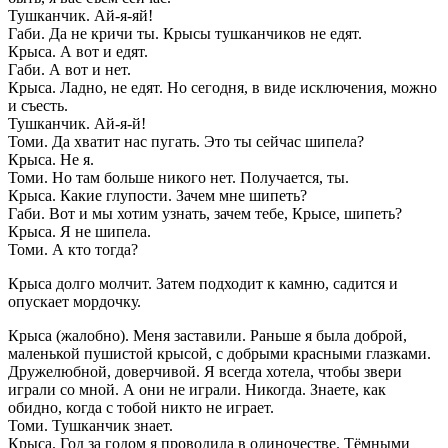
Тушканчик. Ай-я-яй!
Габи. Да не кричи ты. Крысы тушканчиков не едят.
Крыса. А вот и едят.
Габи. А вот и нет.
Крыса. Ладно, не едят. Но сегодня, в виде исключения, можно
и съесть.
Тушканчик. Ай-я-й!
Томи. Да хватит нас пугать. Это ты сейчас шипела?
Крыса. Не я.
Томи. Но там больше никого нет. Получается, ты.
Крыса. Какие глупости. Зачем мне шипеть?
Габи. Вот и мы хотим узнать, зачем тебе, Крысе, шипеть?
Крыса. Я не шипела.
Томи. А кто тогда?
Крыса долго молчит. Затем подходит к камню, садится и
опускает мордочку.
Крыса (жалобно). Меня заставили. Раньше я была доброй,
маленькой пушистой крысой, с добрыми красными глазками.
Дружелюбной, доверчивой. Я всегда хотела, чтобы звери
играли со мной. А они не играли. Никогда. Знаете, как
обидно, когда с тобой никто не играет.
Томи. Тушканчик знает.
Крыса. Год за годом я проводила в одиночестве. Тёмными