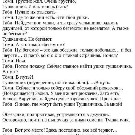
Томи. Грустно жил. Очень грустно.
Тушканчик. И как теперь быть?
Габи. Нужно их отыскать.
Томи. Где-то же они есть. Эти твои ушки.
Габи. Найдем твои ушки, и ты сразу услышишь радость
джунглей, от которой только бегемоты не веселятся. А ты же
не бегемот?
Тушканчик. Не бегемот.
Томи. А кто такой «бегемот»?
Габи. Ну, бегемот – это как обезьяна, только побольше… и без
шерсти… И пасть во-о-о-о-о-т такая! Страшная. Понял?
Томи. Не-а.
Габи. Потом покажу. Сейчас главное найти ушки тушканчика.
В путь?
Томи. В путь?!
Тушканчик (неуверенно, почти жалобно). …В путь.
Томи. Сейчас, я только соберу свой обезьяний рюкзачок…
(Возвращается) Забыл. У меня ж нет рюкзачка. Зато есть
мешок. Вдруг мы найдем целые заросли ушек. Про запас.
Габи. Я знаю, где могут быть ушки Тушканчика. За мной!
Обезьянки, подпрыгивая, устремляются в джунгли.
Осторожно, почти на цыпочках за ними семенит Тушканчик.
Габи. Вот это место! Здесь постоянно, все всё теряют…