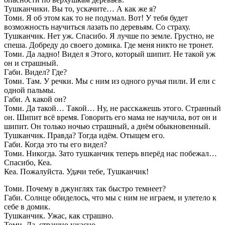
Тушканчики. Вы то, ускачите… А как же я?
Томи. Я об этом как то не подумал. Вот! У тебя будет
возможность научиться лазать по деревьям. Со страху.
Тушканчик. Нет уж. Спасибо. Я лучше по земле. Грустно, не
спеша. Добреду до своего домика. Где меня никто не тронет.
Томи. Да ладно! Видел я Этого, который шипит. Не такой уж
он и страшный.
Габи. Видел? Где?
Томи. Там. У речки. Мы с ним из одного ручья пили. И ели с
одной пальмы.
Габи. А какой он?
Томи. Да такой… Такой… Ну, не расскажешь этого. Странный
он. Шипит всё время. Говорить его мама не научила, вот он и
шипит. Он только ночью страшный, а днём обыкновенный.
Тушканчик. Правда? Тогда идём. Отыщем его.
Габи. Когда это ты его видел?
Томи. Никогда. Зато тушканчик теперь вперёд нас побежал…
Спасибо, Кеа.
Кеа. Пожалуйста. Удачи тебе, Тушканчик!
Томи. Почему в джунглях так быстро темнеет?
Габи. Солнце обиделось, что мы с ним не играем, и улетело к
себе в домик.
Тушканчик. Ужас, как страшно.
Томи. Да, страшно ужасно.