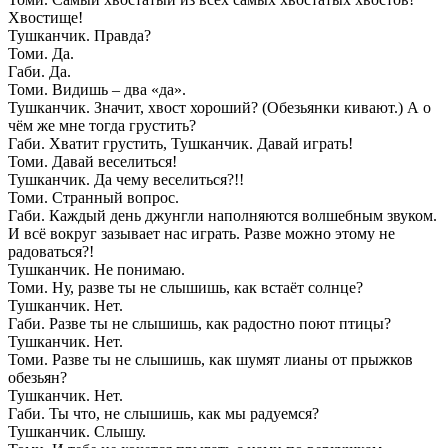
Хвостище!
Тушканчик. Правда?
Томи. Да.
Габи. Да.
Томи. Видишь – два «да».
Тушканчик. Значит, хвост хороший? (Обезьянки кивают.) А о
чём же мне тогда грустить?
Габи. Хватит грустить, Тушканчик. Давай играть!
Томи. Давай веселиться!
Тушканчик. Да чему веселиться?!!
Томи. Странный вопрос.
Габи. Каждый день джунгли наполняются волшебным звуком.
И всё вокруг зазывает нас играть. Разве можно этому не
радоваться?!
Тушканчик. Не понимаю.
Томи. Ну, разве ты не слышишь, как встаёт солнце?
Тушканчик. Нет.
Габи. Разве ты не слышишь, как радостно поют птицы?
Тушканчик. Нет.
Томи. Разве ты не слышишь, как шумят лианы от прыжков
обезьян?
Тушканчик. Нет.
Габи. Ты что, не слышишь, как мы радуемся?
Тушканчик. Слышу.