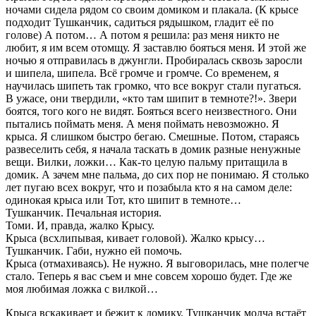
ночами сидела рядом со своим домиком и плакала. (К крысе
подходит Тушканчик, садиться рядышком, гладит её по
голове) А потом… А потом я решила: раз меня никто не
любит, я им всем отомщу. Я заставлю бояться меня. И этой же
ночью я отправилась в джунгли. Пробиралась сквозь заросли
и шипела, шипела. Всё громче и громче. Со временем, я
научилась шипеть так громко, что все вокруг стали пугаться.
В ужасе, они твердили, «кто там шипит в темноте?!». Звери
боятся, того кого не видят. Бояться всего неизвестного. Они
пытались поймать меня. А меня поймать невозможно. Я
крыса. Я слишком быстро бегаю. Смешные. Потом, стараясь
развеселить себя, я начала таскать в домик разные ненужные
вещи. Вилки, ложки… Как-то целую пальму притащила в
домик. А зачем мне пальма, до сих пор не понимаю. Я столько
лет пугаю всех вокруг, что и позабыла кто я на самом деле:
одинокая крыса или Тот, кто шипит в темноте…
Тушканчик. Печальная история.
Томи. И, правда, жалко Крысу.
Крыса (всхлипывая, кивает головой). Жалко крысу…
Тушканчик. Габи, нужно ей помочь.
Крыса (отмахиваясь). Не нужно. Я выговорилась, мне полегче
стало. Теперь я вас съем и мне совсем хорошо будет. Где же
моя любимая ложка с вилкой…
Крыса вскакивает и бежит к домику. Тушканчик молча встаёт