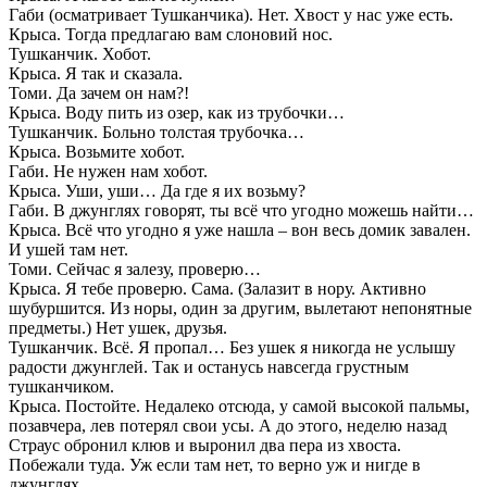
Габи (осматривает Тушканчика). Нет. Хвост у нас уже есть.
Крыса. Тогда предлагаю вам слоновий нос.
Тушканчик. Хобот.
Крыса. Я так и сказала.
Томи. Да зачем он нам?!
Крыса. Воду пить из озер, как из трубочки…
Тушканчик. Больно толстая трубочка…
Крыса. Возьмите хобот.
Габи. Не нужен нам хобот.
Крыса. Уши, уши… Да где я их возьму?
Габи. В джунглях говорят, ты всё что угодно можешь найти…
Крыса. Всё что угодно я уже нашла – вон весь домик завален.
И ушей там нет.
Томи. Сейчас я залезу, проверю…
Крыса. Я тебе проверю. Сама. (Залазит в нору. Активно
шубуршится. Из норы, один за другим, вылетают непонятные
предметы.) Нет ушек, друзья.
Тушканчик. Всё. Я пропал… Без ушек я никогда не услышу
радости джунглей. Так и останусь навсегда грустным
тушканчиком.
Крыса. Постойте. Недалеко отсюда, у самой высокой пальмы,
позавчера, лев потерял свои усы. А до этого, неделю назад
Страус обронил клюв и выронил два пера из хвоста.
Побежали туда. Уж если там нет, то верно уж и нигде в
джунглях…