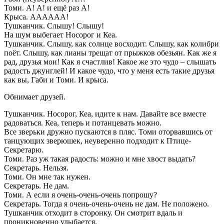
Томи. А! А! и ещё раз А!
Крыса. АААААА!
Тушканчик. Слышу! Слышу!
На шум выбегает Носорог и Кеа.
Тушканчик. Слышу, как солнце восходит. Слышу, как колибри
поёт. Слышу, как лианы трещат от прыжков обезьян. Как же я
рад, друзья мои! Как я счастлив! Какое же это чудо – слышать
радость джунглей! И какое чудо, что у меня есть такие друзья
как вы, Габи и Томи. И крыса.
Обнимает друзей.
Тушканчик. Носорог, Кеа, идите к нам. Давайте все вместе
радоваться. Кеа, теперь и потанцевать можно.
Все зверьки дружно пускаются в пляс. Томи оторвавшись от
танцующих зверюшек, неуверенно подходит к Птице-
Секретарю.
Томи. Раз уж такая радость: можно и мне хвост выдать?
Секретарь. Нельзя.
Томи. Он мне так нужен.
Секретарь. Не дам.
Томи. А если я очень-очень-очень попрошу?
Секретарь. Тогда я очень-очень-очень не дам. Не положено.
Тушканчик отходит в сторонку. Он смотрит вдаль и
проникновенно улыбается.