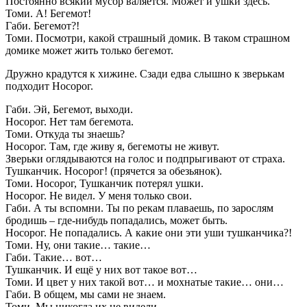
Постоянно всякий мусор валяется. Может и ушки здесь.
Томи. А! Бегемот!
Габи. Бегемот?!
Томи. Посмотри, какой страшный домик. В таком страшном
домике может жить только бегемот.
Дружно крадутся к хижине. Сзади едва слышно к зверькам
подходит Носорог.
Габи. Эй, Бегемот, выходи.
Носорог. Нет там бегемота.
Томи. Откуда ты знаешь?
Носорог. Там, где живу я, бегемоты не живут.
Зверьки оглядываются на голос и подпрыгивают от страха.
Тушканчик. Носорог! (прячется за обезьянок).
Томи. Носорог, Тушканчик потерял ушки.
Носорог. Не видел. У меня только свои.
Габи. А ты вспомни. Ты по рекам плаваешь, по зарослям
бродишь – где-нибудь попадались, может быть.
Носорог. Не попадались. А какие они эти уши тушканчика?!
Томи. Ну, они такие… такие…
Габи. Такие… вот…
Тушканчик. И ещё у них вот такое вот…
Томи. И цвет у них такой вот… и мохнатые такие… они…
Габи. В общем, мы сами не знаем.
Томи. Мы никогда их не видели.