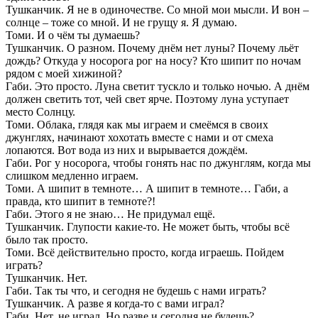
Тушканчик. Я не в одиночестве. Со мной мои мысли. И вон –
солнце – тоже со мной. И не грущу я. Я думаю.
Томи. И о чём ты думаешь?
Тушканчик. О разном. Почему днём нет луны? Почему льёт
дождь? Откуда у носорога рог на носу? Кто шипит по ночам
рядом с моей хижиной?
Габи. Это просто. Луна светит тускло и только ночью. А днём
должен светить тот, чей свет ярче. Поэтому луна уступает
место Солнцу.
Томи. Облака, глядя как мы играем и смеёмся в своих
джунглях, начинают хохотать вместе с нами и от смеха
лопаются. Вот вода из них и вырывается дождём.
Габи. Рог у носорога, чтобы гонять нас по джунглям, когда мы
слишком медленно играем.
Томи. А шипит в темноте… А шипит в темноте… Габи, а
правда, кто шипит в темноте?!
Габи. Этого я не знаю… Не придумал ещё.
Тушканчик. Глупости какие-то. Не может быть, чтобы всё
было так просто.
Томи. Всё действительно просто, когда играешь. Пойдем
играть?
Тушканчик. Нет.
Габи. Так ты что, и сегодня не будешь с нами играть?
Тушканчик. А разве я когда-то с вами играл?
Габи. Нет, не играл. Но разве и сегодня не будешь?