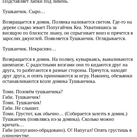
Подставляет лапки под ливень.
Тушканчик. Сыро…
Возвращается в домик. Полянка наливается светом. Где-то на
дереве сладко зевает Попугайчик Кеа. Ухватившись за
висящую по близости лиану, он спрыгивает вниз и прячется в
зарослях джунглей. Появляется Тушканчик. Оглядывается.
Тушканчик. Некрасиво…
Возвращается в домик. На поляну, кувыркаясь, вываливаются
шимпанзе. С радостными визгами они то кидаются друг на
друга, то разбегаются в разные стороны. Прячутся, находят
друг друга, и опять принимаются за игру. Наконец, обезьянки
останавливаются возле домика Тушканчика.
Томи. Позовём тушканчика?
Габи. Тушканчик!
Томи. Тушканчик!
Габи. Не слышит.
Томи. Грустит, как обычно… (Собирается залезть в домик.)
Тушканчик (появляясь из-за домика). Сколько можно
кричать…
Габи (испуганно-обрадовано). О! Напугал! Опять грустишь в
одиночестве.