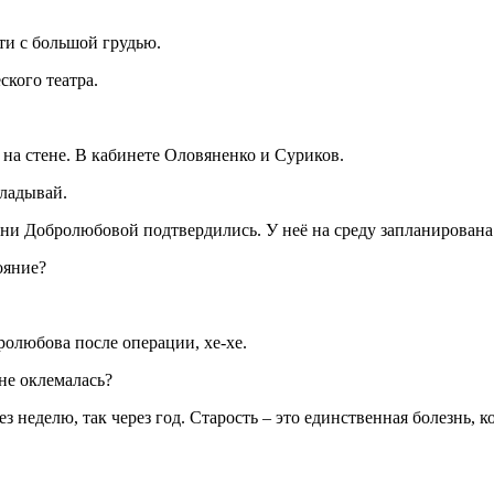
 с большой грудью.
кого театра.
на стене. В кабинете Оловяненко и Суриков.
ладывай.
и Добролюбовой подтвердились. У неё на среду запланирована
ояние?
олюбова после операции, хе-хе.
не оклемалась?
неделю, так через год. Старость – это единственная болезнь, ко