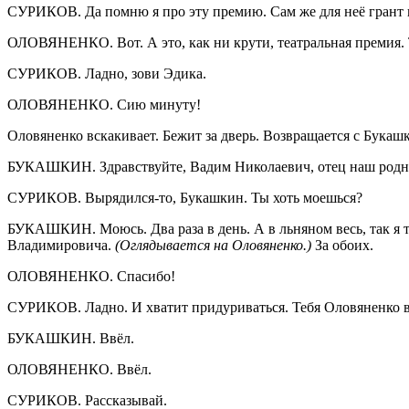
СУРИКОВ. Да помню я про эту премию. Сам же для неё грант 
ОЛОВЯНЕНКО. Вот. А это, как ни крути, театральная премия. Т
СУРИКОВ. Ладно, зови Эдика.
ОЛОВЯНЕНКО. Сию минуту!
Оловяненко вскакивает. Бежит за дверь. Возвращается с Букашк
БУКАШКИН. Здравствуйте, Вадим Николаевич, отец наш родн
СУРИКОВ. Вырядился-то, Букашкин. Ты хоть моешься?
БУКАШКИН. Моюсь. Два раза в день. А в льняном весь, так я то
Владимировича.
(Оглядывается на Оловяненко.)
За обоих.
ОЛОВЯНЕНКО. Спасибо!
СУРИКОВ. Ладно. И хватит придуриваться. Тебя Оловяненко вв
БУКАШКИН. Ввёл.
ОЛОВЯНЕНКО. Ввёл.
СУРИКОВ. Рассказывай.