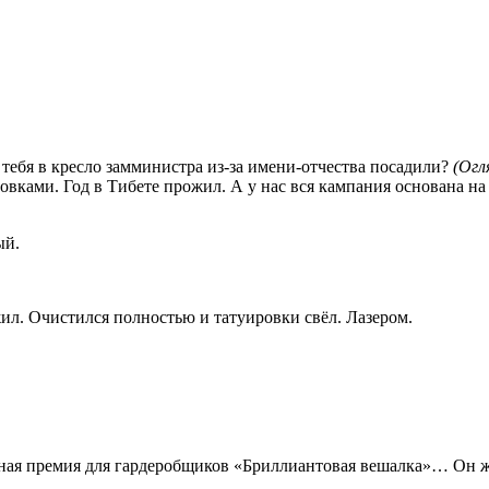
бя в кресло замминистра из-за имени-отчества посадили?
(Огл
ровками. Год в Тибете прожил. А у нас вся кампания основана на
ый.
. Очистился полностью и татуировки свёл. Лазером.
я премия для гардеробщиков «Бриллиантовая вешалка»… Он же 