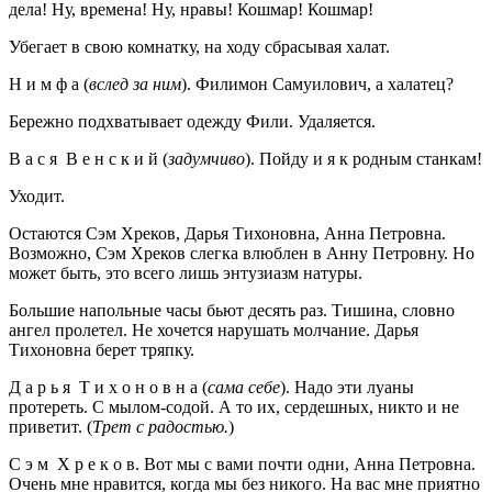
дела! Ну, времена! Ну, нравы! Кошмар! Кошмар!
Убегает в свою комнатку, на ходу сбрасывая халат.
Н и м ф а (
вслед за ним
). Филимон Самуилович, а халатец?
Бережно подхватывает одежду Фили. Удаляется.
В а с я В е н с к и й (
задумчиво
). Пойду и я к родным станкам!
Уходит.
Остаются Сэм Хреков, Дарья Тихоновна, Анна Петровна.
Возможно, Сэм Хреков слегка влюблен в Анну Петровну. Но
может быть, это всего лишь энтузиазм натуры.
Большие напольные часы бьют десять раз. Тишина, словно
ангел пролетел. Не хочется нарушать молчание. Дарья
Тихоновна берет тряпку.
Д а р ь я Т и х о н о в н а (
сама себе
). Надо эти луаны
протереть. С мылом-содой. А то их, сердешных, никто и не
приветит. (
Трет с радостью.
)
С э м Х р е к о в. Вот мы с вами почти одни, Анна Петровна.
Очень мне нравится, когда мы без никого. На вас мне приятно