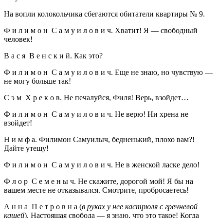
На вопли колокольчика сбегаются обитатели квартиры № 9.
Ф и л и м о н С а м у и л о в и ч. Хватит! Я — свободный
человек!
В а с я В е н с к и й. Как это?
Ф и л и м о н С а м у и л о в и ч. Еще не знаю, но чувствую —
не могу больше так!
С э м Х р е к о в. Не печалуйся, Филя! Верь, взойдет…
Ф и л и м о н С а м у и л о в и ч. Не верю! Ни хрена не
взойдет!
Н и м ф а. Филимон Самуилыч, бедненький, плохо вам?!
Дайте утешу!
Ф и л и м о н С а м у и л о в и ч. Не в женской ласке дело!
Ф л о р С е м е н ы ч. Не скажите, дорогой мой! Я бы на
вашем месте не отказывался. Смотрите, пробросаетесь!
А н н а П е т р о в н а (
в руках у нее кастрюля с гречневой
кашей
). Настоящая свобода — я знаю, что это такое! Когда