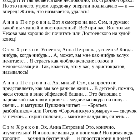
заходит! И так делается мне неспокойно, так странно-горько!
Но это ничего, утром зарядочку, энергии поднакачаю — и —
вперед! Жизнь, что называется, удалась!
А н н а П е т р о в н а. Вот я смотрю на вас, Сэм, и думаю:
какой вы чудный и восторженный. Всё при вас. Вот только
Чехова вам хорошо бы почитать или Достоевского на худой
конец!
С э м Х р е к о в. Успеется, Анна Петровна, успеется! Когда-
нибудь, когда-нибудь… А, может, вы мне как-нибудь вслух
начитаете… Я страсть как люблю женские голоса в
мелодекламации. Так, кажется, это у вас, у аристократов,
называлось!
А н н а П е т р о в н а. Ах, милый Сэм, вы просто не
представляете, как мы все раньше жили… В детской, помню,
часы стояли в виде эйфелевой башни… Это батюшка с
парижской выставки привез… медвежья шкура на полу…
свечи… и матушка Пушкина читает — «Братьев
разбойников» или Гоголя «Сорочинскую ярмарку» — сверчок
за печкой… скрип половиц… майские ландыши, сирень…
С э м Х р е к о в. Эх, Анна Петровна! Это, конечно,
изумительно! И я вполне ваши дни понимаю! Но время ведь
торопит — возница беспечный — и просятся кони в полет!