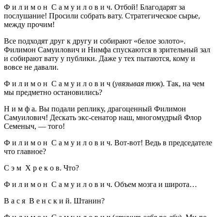
Ф и л и м о н С а м у и л о в и ч. Отбой! Благодарят за
послушание! Просили собрать вату. Стратегическое сырье,
между прочим!
Все подходят друг к другу и собирают «белое золото».
Филимон Самуилович и Нимфа спускаются в зрительный зал
и собирают вату у публики. Даже у тех пытаются, кому и
вовсе не давали.
Ф и л и м о н С а м у и л о в и ч (
увязывая тюк
). Так, на чем
мы предметно остановились?
Н и м ф а. Вы подали реплику, драгоценный Филимон
Самуилович! Дескать экс-сенатор наш, многомудрый Флор
Семеныч, — того!
Ф и л и м о н С а м у и л о в и ч. Вот-вот! Ведь в председателе
что главное?
С э м Х р е к о в. Что?
Ф и л и м о н С а м у и л о в и ч. Объем мозга и широта…
В а с я В е н с к и й. Штанин?