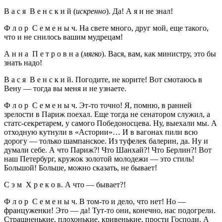
В а с я В е н с к и й (
искренно
). Да! А я и не знал!
Ф л о р С е м е н ы ч. На свете много, друг мой, еще такого,
что и не снилось вашим мудрецам!
А н н а П е т р о в н а (
мягко
). Вася, вам, как министру, это бы
знать надо!
В а с я В е н с к и й. Погодите, не корите! Вот смотаюсь в
Вену — тогда вы меня и не узнаете.
Ф л о р С е м е н ы ч. Эт-то точно! Я, помню, в ранней
зрелости в Париж поехал. Еще тогда не сенатором служил, а
статс-секретарем, у самого Победоносцева. Ну, выехали мы. А
отходную кутнули в «Астории»… И в вагонах пили всю
дорогу — только шампанское. Из туфелек балерин, да. Ну и
думали себе. А что Париж?! Что Шанхай?! Что Берлин?! Вот
наш Петербург, кружок золотой молодежи — это стиль!
Большой! Больше, можно сказать, не бывает!
С э м Х р е к о в. А что — бывает?!
Ф л о р С е м е н ы ч. В том-то и дело, что нет! Но —
француженки! Это — да! Тут-то они, конечно, нас подогрели.
Страшненькие, плохонькие, кривенькие, прости Господи. А