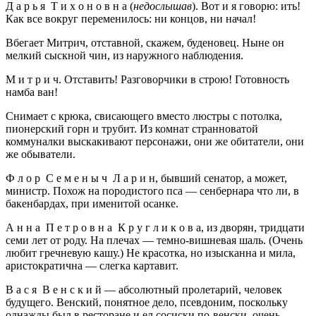
Д а р ь я Т и х о н о в н а (
недослышав
). Вот и я говорю: ить!
Как все вокруг переменилось: ни концов, ни начал!
Вбегает Митрич, отставной, скажем, буденовец. Ныне он
мелкий сыскной чин, из наружного наблюдения.
М и т р и ч. Отставить! Разговорчики в строю! Готовность
намба ван!
Снимает с крюка, свисающего вместо люстры с потолка,
пионерский горн и трубит. Из комнат странноватой
коммуналки выскакивают персонажи, они же обитатели, они
же обыватели.
Ф л о р С е м е н ы ч Л а р и н, бывший сенатор, а может,
министр. Похож на породистого пса — сенбернара что ли, в
бакенбардах, при именитой осанке.
А н н а П е т р о в н а К р у г л и к о в а, из дворян, тридцати
семи лет от роду. На плечах — темно-вишневая шаль. (Очень
любит гречневую кашу.) Не красотка, но изысканна и мила,
аристократична — слегка картавит.
В а с я В е н с к и й — абсолютный пролетарий, человек
будущего. Венский, понятное дело, псевдоним, поскольку
однажды был в ресторане и ел сосиски по-венски, очень