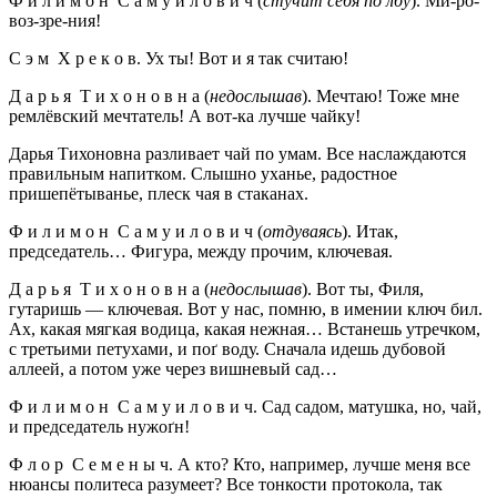
Ф и л и м о н С а м у и л о в и ч (
стучит себя по лбу
). Ми-ро-
воз-зре-ния!
С э м Х р е к о в. Ух ты! Вот и я так считаю!
Д а р ь я Т и х о н о в н а (
недослышав
). Мечтаю! Тоже мне
ремлёвский мечтатель! А вот-ка лучше чайку!
Дарья Тихоновна разливает чай по умам. Все наслаждаются
правильным напитком. Слышно уханье, радостное
пришепётыванье, плеск чая в стаканах.
Ф и л и м о н С а м у и л о в и ч (
отдуваясь
). Итак,
председатель… Фигура, между прочим, ключевая.
Д а р ь я Т и х о н о в н а (
недослышав
). Вот ты, Филя,
гутаришь — ключевая. Вот у нас, помню, в имении ключ бил.
Ах, какая мягкая водица, какая нежная… Встанешь утречком,
с третьими петухами, и поґ воду. Сначала идешь дубовой
аллеей, а потом уже через вишневый сад…
Ф и л и м о н С а м у и л о в и ч. Сад садом, матушка, но, чай,
и председатель нужоґн!
Ф л о р С е м е н ы ч. А кто? Кто, например, лучше меня все
нюансы политеса разумеет? Все тонкости протокола, так