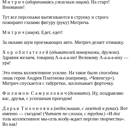
М и т р и ч (
оборачиваясь ужасным лицом
). На старт!
Внимание!
Тут все персонажи вытягиваются в струнку и строго
пожирают глазами фигуру (руку) Митрича.
М и т р и ч (
ликуя
). Едет, едет!
За окнами шум проезжающих авто. Митрич делает отмашку.
Х о р о б и т а т е л е й (
обывателей коммуналки, дружно
).
Здравия желаем, товарищ А-а-а-а-ин! Великому А-а-а-а-ину —
ура!
Это очень коллективное усилие. На такое были способны
лишь герои Андрея Платонова (например, «Чевенгур»).
Митрич спускается с табуретки, захлопывает форточку.
Ф и л и м о н С а м у и л о в и ч (
деловито
). Ну, поздравляю
вас, друзья, с успешным проездом!
Д а р ь я Т и х о н о в н а (
недослышав, с газетой в руках
). Вот
именно — съездом! (
Читает по слогам, с трудом.
) «И-боґ
толь коллективное мы-сель возбу-ждает нергию творчества».
Во как!