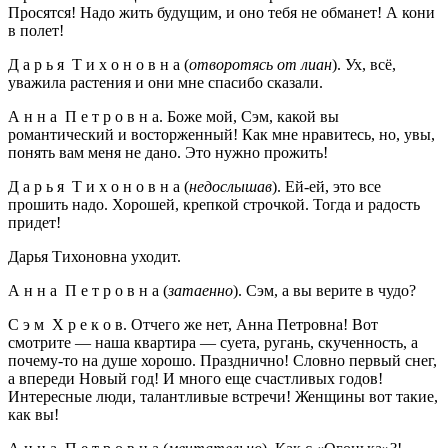
Просятся! Надо жить будущим, и оно тебя не обманет! А кони
в полет!
Д а р ь я Т и х о н о в н а (
отворотясь от лиан
). Ух, всё,
уважила растения и они мне спасибо сказали.
А н н а П е т р о в н а. Боже мой, Сэм, какой вы
романтический и восторженный! Как мне нравитесь, но, увы,
понять вам меня не дано. Это нужно прожить!
Д а р ь я Т и х о н о в н а (
недослышав
). Ей-ей, это все
прошить надо. Хорошей, крепкой строчкой. Тогда и радость
придет!
Дарья Тихоновна уходит.
А н н а П е т р о в н а (
затаенно
). Сэм, а вы верите в чудо?
С э м Х р е к о в. Отчего же нет, Анна Петровна! Вот
смотрите — наша квартира — суета, ругань, скученность, а
почему-то на душе хорошо. Празднично! Словно первый снег,
а впереди Новый год! И много еще счастливых годов!
Интересные люди, талантливые встречи! Женщины вот такие,
как вы!