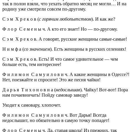
так в полон взяли, что уехать обратно месяц не могли… И на
родину уже смотрели совсем по-другому.
С э м Х р е к о в (
с горячим любопытством
). И как же?
Ф л о р С е м е н ы ч. А кто его знает! Но — по-другому.
С э м Х р е к о в. А говорят, русские женщины самые-самые!
Н и м ф а (
со значением
). Есть женщины в русских селениях!
С э м Х р е к о в. Есть! И что самое удивительное — чем
больше есть, тем интереснее!
Ф и л и м о н С а м у и л о в и ч. А какие женщины в Одессе?!
Нет, поезжайте и спросите! Это же песня чайки!
Д а р ь я Т и х о н о в н а (
недослышав
). Чайку! Вот-вот! Пора
нам почаевничать! Пойду самовар заведу!
Уходит к самовару, хлопочет.
Ф и л и м о н С а м у и л о в и ч. Вот Дарья! Всегда
недослышит, но обязательно в самую точку попадет!
Ф л о р С е м е н ы ч. Да, старая школа! Из прежних, так