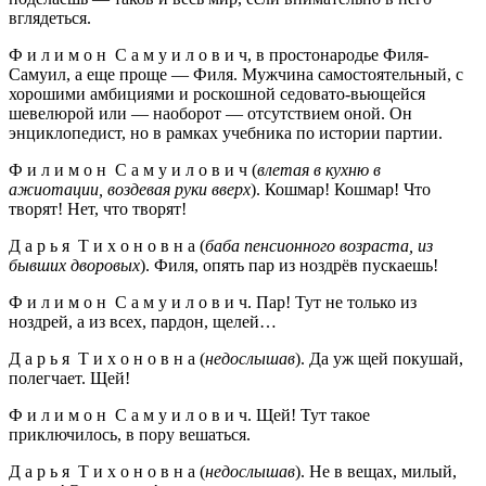
вглядеться.
Ф и л и м о н С а м у и л о в и ч, в простонародье Филя-
Самуил, а еще проще — Филя. Мужчина самостоятельный, с
хорошими амбициями и роскошной седовато-вьющейся
шевелюрой или — наоборот — отсутствием оной. Он
энциклопедист, но в рамках учебника по истории партии.
Ф и л и м о н С а м у и л о в и ч (
влетая в кухню в
ажиотации, воздевая руки вверх
). Кошмар! Кошмар! Что
творят! Нет, что творят!
Д а р ь я Т и х о н о в н а (
баба пенсионного возраста, из
бывших дворовых
). Филя, опять пар из ноздрёв пускаешь!
Ф и л и м о н С а м у и л о в и ч. Пар! Тут не только из
ноздрей, а из всех, пардон, щелей…
Д а р ь я Т и х о н о в н а (
недослышав
). Да уж щей покушай,
полегчает. Щей!
Ф и л и м о н С а м у и л о в и ч. Щей! Тут такое
приключилось, в пору вешаться.
Д а р ь я Т и х о н о в н а (
недослышав
). Не в вещах, милый,