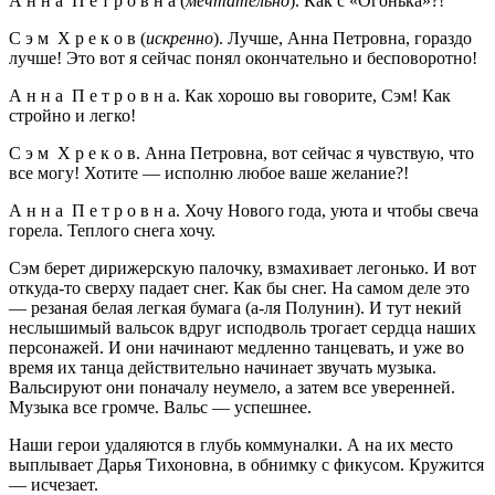
А н н а П е т р о в н а (
мечтательно
). Как с «Огонька»?!
С э м Х р е к о в (
искренно
). Лучше, Анна Петровна, гораздо
лучше! Это вот я сейчас понял окончательно и бесповоротно!
А н н а П е т р о в н а. Как хорошо вы говорите, Сэм! Как
стройно и легко!
С э м Х р е к о в. Анна Петровна, вот сейчас я чувствую, что
все могу! Хотите — исполню любое ваше желание?!
А н н а П е т р о в н а. Хочу Нового года, уюта и чтобы свеча
горела. Теплого снега хочу.
Сэм берет дирижерскую палочку, взмахивает легонько. И вот
откуда-то сверху падает снег. Как бы снег. На самом деле это
— резаная белая легкая бумага (а-ля Полунин). И тут некий
неслышимый вальсок вдруг исподволь трогает сердца наших
персонажей. И они начинают медленно танцевать, и уже во
время их танца действительно начинает звучать музыка.
Вальсируют они поначалу неумело, а затем все уверенней.
Музыка все громче. Вальс — успешнее.
Наши герои удаляются в глубь коммуналки. А на их место
выплывает Дарья Тихоновна, в обнимку с фикусом. Кружится
— исчезает.