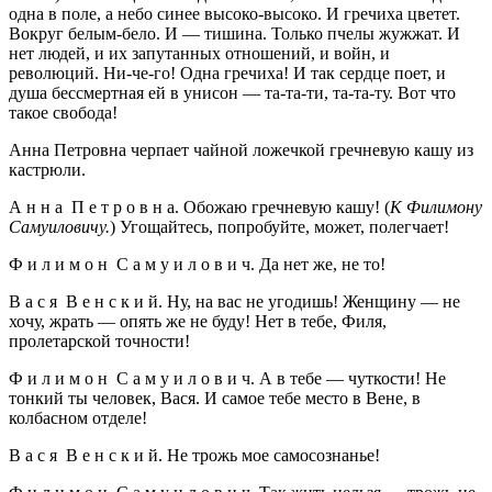
одна в поле, а небо синее высоко-высоко. И гречиха цветет.
Вокруг белым-бело. И — тишина. Только пчелы жужжат. И
нет людей, и их запутанных отношений, и войн, и
революций. Ни-че-го! Одна гречиха! И так сердце поет, и
душа бессмертная ей в унисон — та-та-ти, та-та-ту. Вот что
такое свобода!
Анна Петровна черпает чайной ложечкой гречневую кашу из
кастрюли.
А н н а П е т р о в н а. Обожаю гречневую кашу! (
К Филимону
Самуиловичу.
) Угощайтесь, попробуйте, может, полегчает!
Ф и л и м о н С а м у и л о в и ч. Да нет же, не то!
В а с я В е н с к и й. Ну, на вас не угодишь! Женщину — не
хочу, жрать — опять же не буду! Нет в тебе, Филя,
пролетарской точности!
Ф и л и м о н С а м у и л о в и ч. А в тебе — чуткости! Не
тонкий ты человек, Вася. И самое тебе место в Вене, в
колбасном отделе!
В а с я В е н с к и й. Не трожь мое самосознанье!