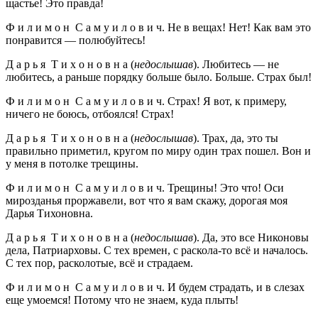
щастье! Это правда!
Ф и л и м о н С а м у и л о в и ч. Не в вещах! Нет! Как вам это
понравится — полюбуйтесь!
Д а р ь я Т и х о н о в н а (
недослышав
). Любитесь — не
любитесь, а раньше порядку больше было. Больше. Страх был!
Ф и л и м о н С а м у и л о в и ч. Страх! Я вот, к примеру,
ничего не боюсь, отбоялся! Страх!
Д а р ь я Т и х о н о в н а (
недослышав
). Трах, да, это ты
правильно приметил, кругом по миру один трах пошел. Вон и
у меня в потолке трещины.
Ф и л и м о н С а м у и л о в и ч. Трещины! Это что! Оси
мирозданья проржавели, вот что я вам скажу, дорогая моя
Дарья Тихоновна.
Д а р ь я Т и х о н о в н а (
недослышав
). Да, это все Никоновы
дела, Патриарховы. С тех времен, с раскола-то всё и началось.
С тех пор, расколотые, всё и страдаем.
Ф и л и м о н С а м у и л о в и ч. И будем страдать, и в слезах
еще умоемся! Потому что не знаем, куда плыть!