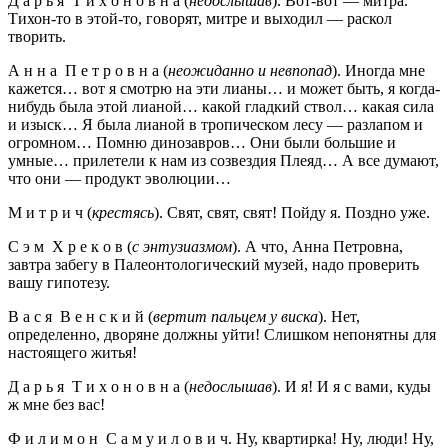
Д а р ь я Т и х о н о в н а (
недослышав
). Вот-вот — митра.
Тихон-то в этой-то, говорят, митре и выходил — раскол
творить.
А н н а П е т р о в н а (
неожиданно и невпопад
). Иногда мне
кажется… вот я смотрю на эти лианы… и может быть, я когда-
нибудь была этой лианой… какой гладкий ствол… какая сила
и изыск… Я была лианой в тропическом лесу — разлапом и
огромном… Помню динозавров… Они были большие и
умные… прилетели к нам из созвездия Плеяд… А все думают,
что они — продукт эволюции…
М и т р и ч (
крестясь
). Свят, свят, свят! Пойду я. Поздно уже.
С э м Х р е к о в (
с энтузиазмом
). А что, Анна Петровна,
завтра забегу в Палеонтологический музей, надо проверить
вашу гипотезу.
В а с я В е н с к и й (
вертит пальцем у виска
). Нет,
определенно, дворяне должны уйти! Слишком непонятны для
настоящего житья!
Д а р ь я Т и х о н о в н а (
недослышав
). И я! И я с вами, куды
ж мне без вас!
Ф и л и м о н С а м у и л о в и ч. Ну, квартирка! Ну, люди! Ну,