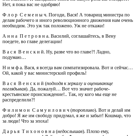
Нет, я пока вас не одобряю!
Ф л о р С е м е н ы ч. Погоди, Вася! А товарищ министра по
делам рабочего и иного революционного движения нам очень
необходим. Это уж так положено. Уж не откажи!
А н н а П е т р о в н а. Василий, соглашайтесь, в Вену
поедете, во главе делегации!
В а с я В е н с к и й. Ну, разве что во главе?! Ладно,
подумаю…
Н и м ф а. Вася, я всегда вам симпатизировала. Вот и сейчас…
Ой, какой у вас министерский профиль!
В а с я В е н с к и й (
подходя к зеркалу и оценивающе
поглядывая
). Да, пожалуй… Вот что значит рабоче-
крестьянское происхождение!.. Так, ну кого мы еще не
распределили?!
Ф и л и м о н С а м у и л о в и ч (
торопливо
). Вот и делай им
добро! Я же им свободу придумал, я же и забыт! Кошмар, что
за люди! Что за эпоха!
Д а р ь я Т и х о н о в н а (
недослышав
). Плохо ему,