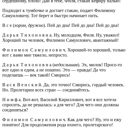
сердешному, плохо! Дай я тебе, Филя, стакан кефиру налью!
Подходит к тумбочке и достает стакан, подает Филимону
Самуиловичу. Тот берет и быстро начинает пить.
В с е (
хором, дружно
). Пей до дна! Пей до дна! Пей до дна!
Д а р ь я Т и х о н о в н а. Ну, молодцом, Филя. Ну, уважил!
Хороший ты человек, Филимон Самуилович, авантажный!
Ф и л и м о н С а м у и л о в и ч. Хороший-то хороший, только
вот с вами мне тяжело, непросто.
Д а р ь я Т и х о н о в н а (
недослышав
). Эх, милок! Просо-то
вот одно и едим, а не пошено. Это — правда! Да что
поделаешь — век такой! Смирись!
В а с я В е н с к и й. Да, это точно! Смирись, гордый человек.
Но. Пролетарии всех стран — соединяйтесь.
Н и м ф а. Вот-вот, Василий Кириллович, вот я все хотела
спросить, да не решалась: а для чего? Для чего они должны
соединяться?
Ф и л и м о н С а м у и л о в и ч. Как для чего? Ну, это и ежу
понятно! Для продолжения рода ихнего, пролетарского!