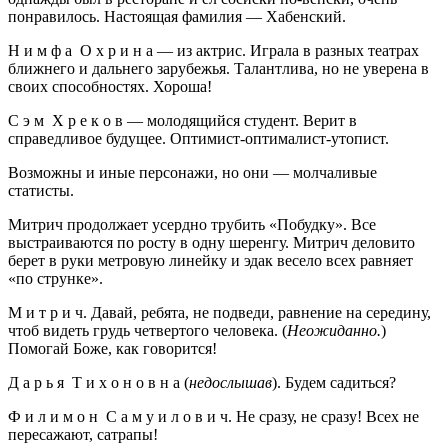
понравилось. Настоящая фамилия — Хабенский.
Н и м ф а О х р и н а — из актрис. Играла в разных театрах
ближнего и дальнего зарубежья. Талантлива, но не уверена в
своих способностях. Хороша!
С э м Х р е к о в — молодящийся студент. Верит в
справедливое будущее. Оптимист-оптималист-утопист.
Возможны и иные персонажи, но они — молчаливые
статисты.
Митрич продолжает усердно трубить «Побудку». Все
выстраиваются по росту в одну шеренгу. Митрич деловито
берет в руки метровую линейку и эдак весело всех равняет
«по струнке».
М и т р и ч. Давай, ребята, не подведи, равнение на середину,
чтоб видеть грудь четвертого человека. (
Неожиданно.
)
Помогай Боже, как говорится!
Д а р ь я Т и х о н о в н а (
недослышав
). Будем садиться?
Ф и л и м о н С а м у и л о в и ч. Не сразу, не сразу! Всех не
пересажают, сатрапы!