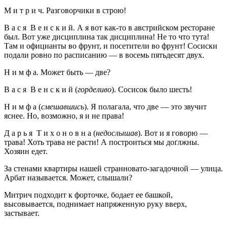
М и т р и ч. Разговорчики в строю!
В а с я В е н с к и й. А я вот как-то в австрийском ресторане
был. Вот уже дисциплина так дисциплина! Не то что тута!
Там и официанты во фрунт, и посетители во фрунт! Сосиски
подали ровно по расписанию — в восемь пятьдесят двух.
Н и м ф а. Может быть — две?
В а с я В е н с к и й (
горделиво
). Сосисок было шесть!
Н и м ф а (
смешавшись
). Я полагала, что две — это звучит
яснее. Но, возможно, я и не права!
Д а р ь я Т и х о н о в н а (
недослышав
). Вот и я говорю —
трава! Хоть трава не расти! А построиться мы доґлжны.
Хозяин едет.
За стенами квартиры нашей странновато-загадочной — улица.
Арбат называется. Может, слышали?
Митрич подходит к форточке, бодает ее башкой,
высовывается, поднимает напряженную руку вверх,
застывает.