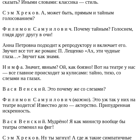
сказать? Иными словами: классика — стиль.
С э м Х р е к о в. А, может быть, прямым и тайным
голосованием?
Ф и л и м о н С а м у и л о в и ч. Почему тайным? Голоснем,
глядя друг другу в очи!
Анна Петровна подходит к репродуктору и включает его.
Звучит все тот же романс П. Лещенко «Ах, эти чудные
глаза…» Звучит как знамя.
Н и м ф а. Значит, явным? Ой, как боязно! Вот на театре у нас
— все главное происходит за кулисами: тайно, тихо, со
слезами на глазах.
В а с я В е н с к и й. Это почему же со слезами?
Ф и л и м о н С а м у и л о в и ч (
важно
). Это уж так у них на
театре водится! Известно дело — актерство. Припудренная
искренность.
В а с я В е н с к и й. Мудрёно! Я как министр вообще бы
театры отменил на фиг!
С э м Х р е к о в. Ну ты загнул! А где ж такие симпатичные