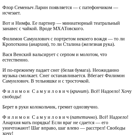
Флор Семеныч Ларин появляется — с патефончиком —
исчезает.
Вот и Нимфа. Ее партнер — миниатюрный театральный
занавес с чайкой. Вроде МХАТовского.
Филимон Самуилович с портретом некоего вождя — то ли
Кропоткина (анархия), то ли Сталина (железная рука).
Вася Венский вальсирует с серпом и молотом, что
естественно.
И по-прежнему падает снег (белая бумага). Неожиданно
музыка смолкает. Снег останавливается. Вбегает Филимон
Самуилович. В тельняшке и с тросточкой.
Ф и л и м о н С а м у и л о в и ч (
кричит
). Всё! Надоело! Хочу
свободы!
Берет в руки колокольчик, гремит однозвучно.
Ф и л и м о н С а м у и л о в и ч (
патетично
). Всё! Надоело!
Анархия мать порядка! Если враг не сдается — его
уничтожают! Шаг вправо, шаг влево — расстрел! Свободы
хочу!