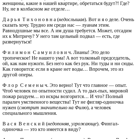
женщины, какие в нашей квартире, обретаться будут?! Где?
Ну, не в колбасном же отделе…
Д а р ь я Т и х о н о в н а (
недослышав
). Вот и я о деле. Очень
сказать хочу. Трудно им среди нас — луанам этим.
Равнодушные мы все. А им душа требуется. Может, отсадим
их к Митричу? У него там цельный подвал — есть, где
развернуться!
Ф и л и м о н С а м у и л о в и ч. Лианы! Это дело
тропическое! Не нашего ума! А вот толковый председатель,
ой, как нам нужоґн. Без него как без рук. Ни туды и ни сюды.
Как говорится: если в кране нет воды… Впрочем, это из
другой оперы.
Ф л о р С е м е н ы ч. Это верно! Тут что главное — опыт.
Чтоб человек по опытности судил. А то дых-пых, мировой
пожар раздуем… из искры возгорится… И что? Полный
паралич умственного вещества! Тут не фигляр-одиночка
нужен (
смотрит значительно на Филю
), а человек
специального мышления.
В а с я В е н с к и й (
недопоняв, угрожающе
). Фингал-
одиночка — это кто имеется в виду?