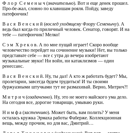
Ф л о р С е м е н ы ч (
значительно
). Вот и еще денек прошел.
Про-бе-жал, словно по клавишам рояля. Пойду, заведу
патефончик!
В а с я В е н с к и й (
вослед уходящему Флору Семенычу
). А
ведь был когда-то приличный человек. Сенатор, говорят. И на
тебе — патефончик! Мелко!
С э м Х р е к о в. А по мне пущай играет! Скоро вообще
человечество перейдет на сочинение музыки! Нет, вы только
представьте себе — все с утра до вечера изобретают
музыкальные звуки! Ни войн, ни катаклизмов — один
ренессанс.
В а с я В е н с к и й. Ну, ты дал! А кто ж работать будет? Мы,
пролетарии, завсегда будем трудиться! И ты своими
буржуазными штучками тут не размахивай. Верно, Митрич?!
М и т р и ч (
озадаченно
). Ну, это не моего майского ума дело.
На сегодня все, дорогие товарищи, умываю руки.
Н и м ф а (
застенчиво
). Может быть, вам полить? У меня
осталась кружка Эрмаха работы Фаберже. Коллекционная
вещь, между прочим, но для вас, Дмитрий…