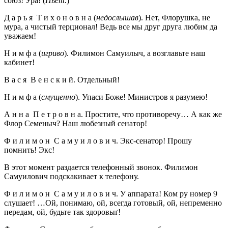
союз! Ура! (
Пьет.
)
Д а р ь я Т и х о н о в н а (
недослышав
). Нет, Флорушка, не
мура, а чистый терционал! Ведь все мы друг друга любим да
уважаем!
Н и м ф а (
игриво
). Филимон Самуилыч, а возглавьте наш
кабинет!
В а с я В е н с к и й. Отдельный!
Н и м ф а (
смущенно
). Упаси Боже! Министров я разумею!
А н н а П е т р о в н а. Простите, что противоречу… А как же
Флор Семеныч? Наш любезный сенатор!
Ф и л и м о н С а м у и л о в и ч. Экс-сенатор! Прошу
помнить! Экс!
В этот момент раздается телефонный звонок. Филимон
Самуилович подскакивает к телефону.
Ф и л и м о н С а м у и л о в и ч. У аппарата! Ком ру номер 9
слушает! …Ой, понимаю, ой, всегда готовый, ой, непременно
передам, ой, будьте так здоровыґ!