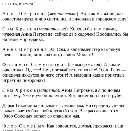
сказать, времен!
А н н а П е т р о в н а (
мечтательно
). Ах, как мы жили, как
оркестры празднично светились и ликовали в городском саду!
С э м Х р е к о в (
мечтательно
). Хорошо бы нам с вами,
чудесная Анна Петровна, сейчас да в садочек! Пообщались бы
на темы мирозданья.
А н н а П е т р о в н а. Эх, Сэм, а капельмейстер как тянул
шею — нежно, возвышенно, словно Моцарт!
Ф и л и м о н С а м у и л о в и ч (
не выдерживая
). А какие
оркестры в Одессе! Нет, поезжайте и спросите! Один Беня —
биндюжник-духовик чего стоит! А мелодии какие приятные
играет на похоронах!
С э м Х р е к о в (
затаенно
). Анна Петровна, а я по ночам
ноты учу. Уже и учебник купил. Вот, денег коплю на трубу!
Дарья Тихоновна вплывает с самоваром. На середину сцены
выкатывается большой круглый стол. Все рассаживаются.
Флор Семеныч встает со стаканом чая.
Ф л о р С е м е н ы ч. Как говорится, друзья, прекрасен наш