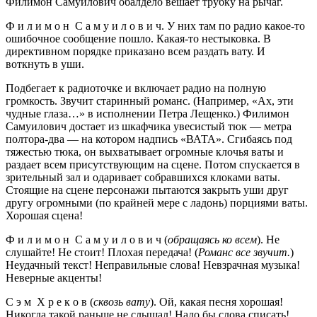
Филимон Самуилович обалдело вешает трубку на рычаг.
Ф и л и м о н С а м у и л о в и ч. У них там по радио какое-то
ошибочное сообщение пошло. Какая-то нестыковка. В
директивном порядке приказано всем раздать вату. И
воткнуть в уши.
Подбегает к радиоточке и включает радио на полную
громкость. Звучит старинный романс. (Например, «Ах, эти
чудные глаза…» в исполнении Петра Лещенко.) Филимон
Самуилович достает из шкафчика увесистый тюк — метра
полтора-два — на котором надпись «ВАТА». Сгибаясь под
тяжестью тюка, он выхватывает огромные клочья ваты и
раздает всем присутствующим на сцене. Потом спускается в
зрительный зал и одаривает собравшихся клоками ваты.
Стоящие на сцене персонажи пытаются закрыть уши друг
другу огромными (по крайней мере с ладонь) порциями ваты.
Хорошая сцена!
Ф и л и м о н С а м у и л о в и ч (
обращаясь ко всем
). Не
слушайте! Не стоит! Плохая передача! (
Романс все звучит.
)
Неудачный текст! Неправильные слова! Невзрачная музыка!
Неверные акценты!
С э м Х р е к о в (
сквозь вату
). Ой, какая песня хорошая!
Никогда такой раньше не слышал! Надо бы слова списать!