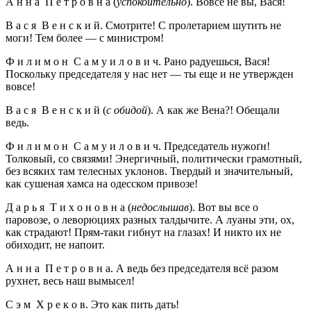
А н н а П е т р о в н а (
успокоительно
). Вовсе не вы, Вася!
В а с я В е н с к и й. Смотрите! С пролетарием шутить не
моги! Тем более — с министром!
Ф и л и м о н С а м у и л о в и ч. Рано радуешься, Вася!
Поскольку председателя у нас нет — ты еще и не утвержден
вовсе!
В а с я В е н с к и й (
с обидой
). А как же Вена?! Обещали
ведь.
Ф и л и м о н С а м у и л о в и ч. Председатель нужоґн!
Толковый, со связями! Энергичный, политически грамотный,
без всяких там телесных уклонов. Твердый и значительный,
как сушеная хамса на одесском привозе!
Д а р ь я Т и х о н о в н а (
недослышав
). Вот вы все о
паровозе, о леворюциях разных талдычите. А луаны эти, ох,
как страдают! Прям-таки гибнут на глазах! И никто их не
обиходит, не напоит.
А н н а П е т р о в н а. А ведь без председателя всё разом
рухнет, весь наш вымысел!
С э м Х р е к о в. Это как пить дать!