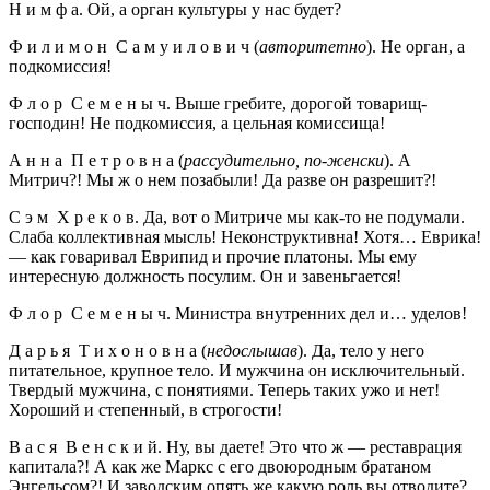
Н и м ф а. Ой, а орган культуры у нас будет?
Ф и л и м о н С а м у и л о в и ч (
авторитетно
). Не орган, а
подкомиссия!
Ф л о р С е м е н ы ч. Выше гребите, дорогой товарищ-
господин! Не подкомиссия, а цельная комиссища!
А н н а П е т р о в н а (
рассудительно, по-женски
). А
Митрич?! Мы ж о нем позабыли! Да разве он разрешит?!
С э м Х р е к о в. Да, вот о Митриче мы как-то не подумали.
Слаба коллективная мысль! Неконструктивна! Хотя… Еврика!
— как говаривал Еврипид и прочие платоны. Мы ему
интересную должность посулим. Он и завеньгается!
Ф л о р С е м е н ы ч. Министра внутренних дел и… уделов!
Д а р ь я Т и х о н о в н а (
недослышав
). Да, тело у него
питательное, крупное тело. И мужчина он исключительный.
Твердый мужчина, с понятиями. Теперь таких ужо и нет!
Хороший и степенный, в строгости!
В а с я В е н с к и й. Ну, вы даете! Это что ж — реставрация
капитала?! А как же Маркс с его двоюродным братаном
Энгельсом?! И заводским опять же какую роль вы отводите?