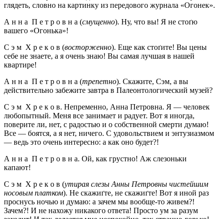
глядеть, словно на картинку из передового журнала «Огонек».
А н н а П е т р о в н а (
смущенно
). Ну, что вы! Я не стоґю
вашего «Огонька»!
С э м Х р е к о в (
восторженно
). Еще как стоґите! Вы цены
себе не знаете, а я очень знаю! Вы самая лучшая в нашей
квартире!
А н н а П е т р о в н а (
трепетно
). Скажите, Сэм, а вы
действительно забежите завтра в Палеонтологический музей?
С э м Х р е к о в. Непременно, Анна Петровна. Я — человек
любопытный. Меня все занимает и радует. Вот я иногда,
поверите ли, нет, с радостью и о собственной смерти думаю!
Все — боятся, а я нет, ничего. С удовольствием и энтузиазмом
— ведь это очень интересно: а как оно будет?!
А н н а П е т р о в н а. Ой, как грустно! Аж слезоньки
капают!
С э м Х р е к о в (
утирая слезы Анны Петровны чистейшим
носовым платком
). Не скажиґте, не скажиґте! Вот я иной раз
проснусь ночью и думаю: а зачем мы вообще-то живем?!
Зачем?! И не нахожу никакого ответа! Просто ум за разум