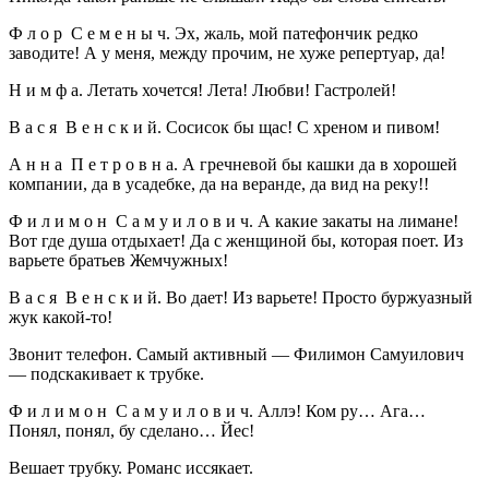
Ф л о р С е м е н ы ч. Эх, жаль, мой патефончик редко
заводите! А у меня, между прочим, не хуже репертуар, да!
Н и м ф а. Летать хочется! Лета! Любви! Гастролей!
В а с я В е н с к и й. Сосисок бы щас! С хреном и пивом!
А н н а П е т р о в н а. А гречневой бы кашки да в хорошей
компании, да в усадебке, да на веранде, да вид на реку!!
Ф и л и м о н С а м у и л о в и ч. А какие закаты на лимане!
Вот где душа отдыхает! Да с женщиной бы, которая поет. Из
варьете братьев Жемчужных!
В а с я В е н с к и й. Во дает! Из варьете! Просто буржуазный
жук какой-то!
Звонит телефон. Самый активный — Филимон Самуилович
— подскакивает к трубке.
Ф и л и м о н С а м у и л о в и ч. Аллэ! Ком ру… Ага…
Понял, понял, бу сделано… Йес!
Вешает трубку. Романс иссякает.