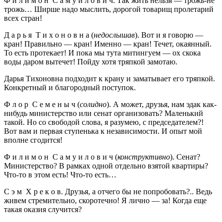
Ф и л и м о н С а м у и л о в и ч. Так жить нельзя — трожь-не
трожь… Ширше надо мыслить, дорогой товарищ пролетарий
всех стран!
Д а р ь я Т и х о н о в н а (
недослышав
). Вот и я говорю —
кран! Правильно — кран! Именно — кран! Течет, окаянный.
То есть протекает! И пока мы тута митингуем — ох скока
воды даром вытечет! Пойду хотя тряпкой замотаю.
Дарья Тихоновна подходит к крану и заматывает его тряпкой.
Конкретный и благородный поступок.
Ф л о р С е м е н ы ч (
солидно
). А может, друзья, нам эдак как-
нибудь министерство или сенат организовать? Маленький
такой. Но со свободой слова, я разумею, с председателем?!
Вот вам и первая ступенька к независимости. И опыт мой
вполне сгодится!
Ф и л и м о н С а м у и л о в и ч (
конструктивно
). Сенат?
Министерство? В рамках одной отдельно взятой квартиры?
Что-то в этом есть! Что-то есть…
С э м Х р е к о в. Друзья, а отчего бы не попробовать?.. Ведь
живем стремительно, скоротечно! Я лично — за! Когда еще
такая оказия случится?