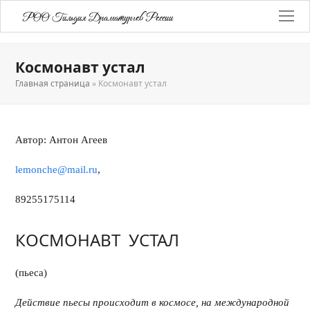
РОО Гильдия Драматургов России
Космонавт устал
Главная страница
»
Космонавт устал
Автор: Антон Агеев
lemonche@mail.ru
,
89255175114
КОСМОНАВТ УСТАЛ
(пьеса)
Действие пьесы происходит в космосе, на международной