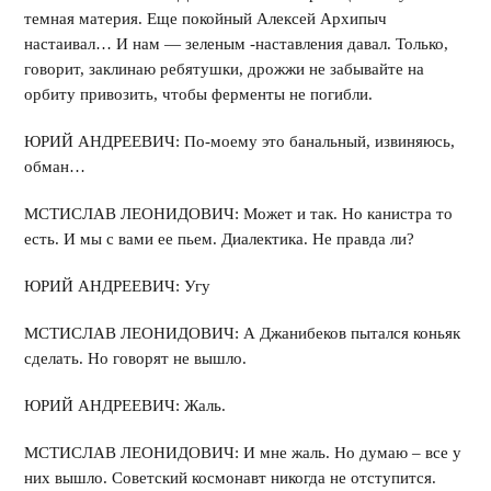
темная материя. Еще покойный Алексей Архипыч
настаивал… И нам — зеленым -наставления давал. Только,
говорит, заклинаю ребятушки, дрожжи не забывайте на
орбиту привозить, чтобы ферменты не погибли.
ЮРИЙ АНДРЕЕВИЧ: По-моему это банальный, извиняюсь,
обман…
МСТИСЛАВ ЛЕОНИДОВИЧ: Может и так. Но канистра то
есть. И мы с вами ее пьем. Диалектика. Не правда ли?
ЮРИЙ АНДРЕЕВИЧ: Угу
МСТИСЛАВ ЛЕОНИДОВИЧ: А Джанибеков пытался коньяк
сделать. Но говорят не вышло.
ЮРИЙ АНДРЕЕВИЧ: Жаль.
МСТИСЛАВ ЛЕОНИДОВИЧ: И мне жаль. Но думаю – все у
них вышло. Советский космонавт никогда не отступится.