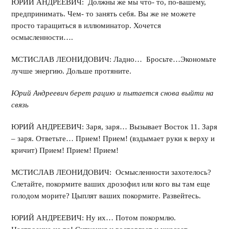
ЮРИЙ АНДРЕЕВИЧ: Должны же мы что- то, по-вашему,
предпринимать. Чем- то занять себя. Вы же не можете
просто таращиться в иллюминатор. Хочется
осмысленности….
МСТИСЛАВ ЛЕОНИДОВИЧ: Ладно… Бросьте…Экономьте
лучше энергию. Дольше протяните.
Юрий Андреевич берет рацию и пытается снова выйти на
связь
ЮРИЙ АНДРЕЕВИЧ: Заря, заря… Вызывает Восток 11. Заря
– заря. Ответьте… Прием! Прием! (вздымает руки к верху и
кричит) Прием! Прием! Прием!
МСТИСЛАВ ЛЕОНИДОВИЧ: Осмысленности захотелось?
Слетайте, покормите ваших дрозофил или кого вы там еще
голодом морите? Цыплят ваших покормите. Развейтесь.
ЮРИЙ АНДРЕЕВИЧ: Ну их… Потом покормлю.