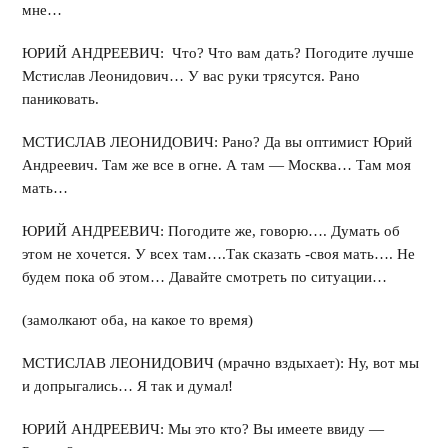
мне…
ЮРИЙ АНДРЕЕВИЧ: Что? Что вам дать? Погодите лучше
Мстислав Леонидович… У вас руки трясутся. Рано
паниковать.
МСТИСЛАВ ЛЕОНИДОВИЧ: Рано? Да вы оптимист Юрий
Андреевич. Там же все в огне. А там — Москва… Там моя
мать…
ЮРИЙ АНДРЕЕВИЧ: Погодите же, говорю…. Думать об
этом не хочется. У всех там….Так сказать -своя мать…. Не
будем пока об этом… Давайте смотреть по ситуации…
(замолкают оба, на какое то время)
МСТИСЛАВ ЛЕОНИДОВИЧ (мрачно вздыхает): Ну, вот мы
и допрыгались… Я так и думал!
ЮРИЙ АНДРЕЕВИЧ: Мы это кто? Вы имеете ввиду —