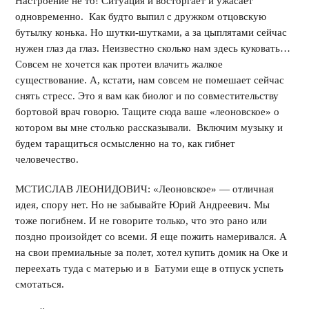
Настроение не то! Ситуация и восторгает и ужасает
одновременно. Как будто выпил с дружком отцовскую
бутылку конька. Но шутки-шутками, а за цыплятами сейчас
нужен глаз да глаз. Неизвестно сколько нам здесь куковать…
Совсем не хочется как протеи влачить жалкое
существование. А, кстати, нам совсем не помешает сейчас
снять стресс. Это я вам как биолог и по совместительству
бортовой врач говорю. Тащите сюда ваше «леоновское» о
котором вы мне столько рассказывали. Включим музыку и
будем таращиться осмысленно на то, как гибнет
человечество.
МСТИСЛАВ ЛЕОНИДОВИЧ: «Леоновское» — отличная
идея, спору нет. Но не забывайте Юрий Андреевич. Мы
тоже погибнем. И не говорите только, что это рано или
поздно произойдет со всеми. Я еще пожить намеривался. А
на свои премиальные за полет, хотел купить домик на Оке и
переехать туда с матерью и в Батуми еще в отпуск успеть
смотаться.