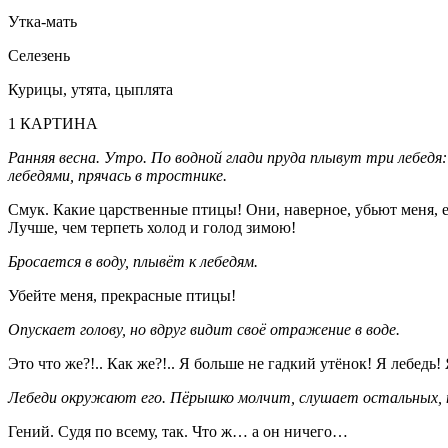
Утка-мать
Селезень
Курицы, утята, цыплята
1 КАРТИНА
Ранняя весна. Утро. По водной глади пруда плывут три лебед
лебедями, прячась в тростнике.
Смук. Какие царственные птицы! Они, наверное, убьют меня, е
Лучше, чем терпеть холод и голод зимою!
Бросается в воду, плывёт к лебедям.
Убейте меня, прекрасные птицы!
Опускает голову, но вдруг видит своё отражение в воде.
Это что же?!.. Как же?!.. Я больше не гадкий утёнок! Я лебедь! 
Лебеди окружают его. Пёрышко молчит, слушает остальных, п
Гений. Судя по всему, так. Что ж… а он ничего…