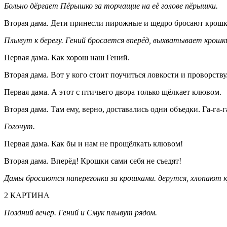
Больно дёргает Пёрышко за торчащие на её голове пёрышки.
Вторая дама. Дети принесли пирожные и щедро бросают крошки 
Плывут к берегу. Гений бросается вперёд, выхватывает крошки
Первая дама. Как хорош наш Гений.
Вторая дама. Вот у кого стоит поучиться ловкости и проворству
Первая дама. А этот с птичьего двора только щёлкает клювом.
Вторая дама. Там ему, верно, доставались одни объедки. Га-га-г
Гогочут.
Первая дама. Как бы и нам не прощёлкать клювом!
Вторая дама. Вперёд! Крошки сами себя не съедят!
Дамы бросаются наперегонки за крошками. дерутся, хлопают 
2 КАРТИНА
Поздний вечер. Гений и Смук плывут рядом.