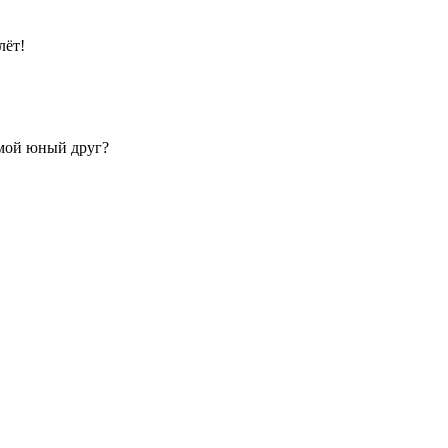
лёт!
 мой юный друг?