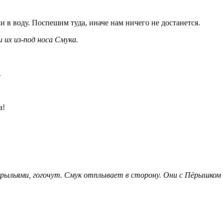
в воду. Поспешим туда, иначе нам ничего не достанется.
 их из-под носа Смука.
.
а!
крыльями, гогочут. Смук отплывает в сторону. Они с Пёрышком