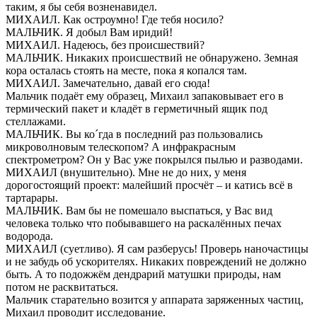
таким, я бы себя возненавидел.
МИХАИЛ. Как остроумно! Где тебя носило?
МАЛЬЧИК. Я добыл Вам иридий!
МИХАИЛ. Надеюсь, без происшествий?
МАЛЬЧИК. Никаких происшествий не обнаружено. Земная
кора осталась стоять на месте, пока я копался там.
МИХАИЛ. Замечательно, давай его сюда!
Мальчик подаёт ему образец, Михаил запаковывает его в
термический пакет и кладёт в герметичный ящик под
стеллажами.
МАЛЬЧИК. Вы ко´гда в последний раз пользовались
микроволновым телескопом? А инфракрасным
спектрометром? Он у Вас уже покрылся пылью и разводами.
МИХАИЛ (внушительно). Мне не до них, у меня
дорогостоящий проект: малейший просчёт – и катись всё в
тартарары.
МАЛЬЧИК. Вам бы не помешало выспаться, у Вас вид
человека только что побывавшего на раскалённых печах
водорода.
МИХАИЛ (суетливо). Я сам разберусь! Проверь наночастицы
и не забудь об ускорителях. Никаких повреждений не должно
быть. А то подожжём дендрарий матушки природы, нам
потом не расквитаться.
Мальчик старательно возится у аппарата заряженных частиц,
Михаил проводит исследование.