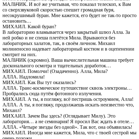
МАЛЬЧИК. И всё же учитывая, что показал телескоп, к Вам
со сверхзвуковой скоростью спешит громадная буря,
несокрушимый буран. Мне кажется, его будет не так-то просто
остановить…
МИХАИЛ. Какой буран?
В лабораторию вламывается через закрытый шлюз Алла. За
ней робко и не спеша плетётся Мила. Врываются без
лабораторных халатов, так, в своём личном. Михаил
молниеносно надевает лабораторный костюм и в оцепенении
смотрит на них.
МАЛЬЧИК (скромно). Ваша вычислительная машина требует
досконального осмотра и тщательных доработок…
МИХАИЛ. Помолчи! (Озадаченно). Алла, Мила?
АЛЛА. Надломила!
МИХАИЛ. Как Вы тут оказались?
АЛЛА. Транс-космическое путешествие сквозь электроны…
Пробрались сюда путём фотонного излучения.
МИХАИЛ. А ты, я погляжу, всё пестришь остроумием, Алла!
АЛЛА. А ты, я погляжу, продолжаешь искать неизвестно что,
Михаил?
МИХАИЛ. Зачем Вы здесь? (Оглядывает Милу). Это
лаборатория… а не семинария! Я просил Вас ждать в отеле…
АЛЛА. «Четыре звезды без одной». Так вот, она объявилась!
МИХАИЛ. Иногда мне кажется, Мила, что с твоей сестрой мы
очень похожи.