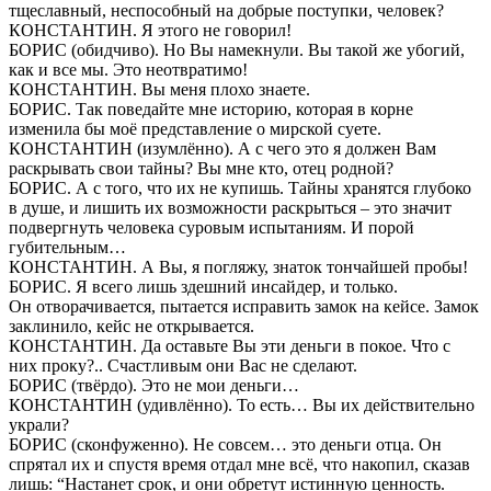
тщеславный, неспособный на добрые поступки, человек?
КОНСТАНТИН. Я этого не говорил!
БОРИС (обидчиво). Но Вы намекнули. Вы такой же убогий,
как и все мы. Это неотвратимо!
КОНСТАНТИН. Вы меня плохо знаете.
БОРИС. Так поведайте мне историю, которая в корне
изменила бы моё представление о мирской суете.
КОНСТАНТИН (изумлённо). А с чего это я должен Вам
раскрывать свои тайны? Вы мне кто, отец родной?
БОРИС. А с того, что их не купишь. Тайны хранятся глубоко
в душе, и лишить их возможности раскрыться – это значит
подвергнуть человека суровым испытаниям. И порой
губительным…
КОНСТАНТИН. А Вы, я погляжу, знаток тончайшей пробы!
БОРИС. Я всего лишь здешний инсайдер, и только.
Он отворачивается, пытается исправить замок на кейсе. Замок
заклинило, кейс не открывается.
КОНСТАНТИН. Да оставьте Вы эти деньги в покое. Что с
них проку?.. Счастливым они Вас не сделают.
БОРИС (твёрдо). Это не мои деньги…
КОНСТАНТИН (удивлённо). То есть… Вы их действительно
украли?
БОРИС (сконфуженно). Не совсем… это деньги отца. Он
спрятал их и спустя время отдал мне всё, что накопил, сказав
лишь: “Настанет срок, и они обретут истинную ценность.