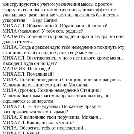
конструируются с учётом увеличения массы с ростом
скорости, если бы в их конструкции данный эффект не
учитывался, разогнанные частицы врезались бы в стены
ускорителя» – Карл Саган!
МИХАИЛ. Образованный! Образованный юноша!
МИЛА (мальчику) У тебя есть родные?
МАЛЬЧИК. У меня есть троюродный брат и сестра, но они
далеко от меня…
МИЛА. Тогда я рекомендую тебе немедленно покинуть эту
Станцию, и найти родных, пока ещё можешь…
МИХАИЛ. Он отщепенец, у него нет никого кроме меня…
Выходец! Куда он пойдёт?
МАЛЬЧИК. Не правда!
МИХАИЛ. Помалкивай!
МИЛА. Покинь немедленно Станцию, и не возвращайся.
Мальчик испуганно смотрит на Михаила.
МИЛА (грозно). Покинь немедленно Станцию!
Мальчик быстрым шагом направляется к выходу, но
скрывается за аппаратом.
МИХАИЛ. Ты что удумала? По какому праву ты
распоряжаешься экземплярами?
МИЛА. Я выполняю твои поручения, Михаил…
МИХАИЛ. Какие, позволь узнать?
МИЛА. Оберегать тебя от последствий…
МИХАИЛ. Чушь!