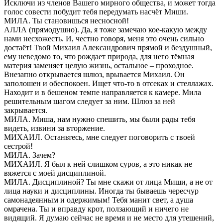
Исключи из членов Вашего мирного общества, и может тогда
голос совести побудит тебя передумать насчёт Миши.
МИЛА. Ты становишься несносной!
АЛЛА (прямодушно). Да, я тоже замечаю кое-какую между
нами несхожесть. И, честно говоря, меня это очень сильно
достаёт! Твой Михаил Александрович прямой и бездушный,
ему неведомо то, что рождает природа, для него тёмная
материя заменяет целую жизнь, остальное – проходное.
Внезапно открывается шлюз, врывается Михаил. Он
заполошен и обеспокоен. Ищет что-то в отсеках и стеллажах.
Находит и в бешеном темпе направляется к камере. Мила
решительным шагом следует за ним. Шлюз за ней
закрывается.
МИЛА. Миша, нам нужно спешить, мы были рады тебя
видеть, извини за вторжение.
МИХАИЛ. Останьтесь, мне следует поговорить с твоей
сестрой!
МИЛА. Зачем?
МИХАИЛ. Я был к ней слишком суров, а это никак не
вяжется с моей дисциплиной.
МИЛА. Дисциплиной? Ты мне скажи от лица Миши, а не от
лица науки и дисциплины. Иногда ты бываешь чересчур
самонадеянным и одержимым! Тебя манит свет, а душа
омрачена. Ты и вправду крот, ползающий и ничего не
видящий. Я думаю сейчас не время и не место для утешений,