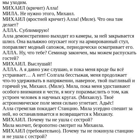
мы уходим.
МИХАИЛ (кричит) Алла!
МИЛА. Не нужно этого, Михаил.
МИХАИЛ (яростней кричит) Алла! (Миле). Что она там
делает?
АЛЛА. Сублимирую!
Алла демонстративно выходит из камеры, за ней закрывается
шлюз. Она вальяжно опускает ногу на армированный стул,
поправляет модный сапожок, периодически осматривает его.
АЛЛА. Ну, что тебе? Семинар закончен, мы можем распускать
гостей?
МИХАИЛ. Выслушай!
АЛЛА. А я давно уже слушаю, и пока меня вроде бы всё
устраивает… А нет! Солгала бесстыжая, меня продолжает
что-то удерживать в напряжении, наверное, твой пытливый и
горячий ум, Михаил. (Миле). Мила, пока меня удостаивают
особого внимания и чести, я могу поразмыслить о том, как
устроен человек в научных кругах. (Михаилу). Твоё
астрономическое поле меня сильно угнетает. Адьёс!
Алла стремглав покидает Станцию. Мила усердно спешит за
ней, но останавливается и возвращается к Михаилу.
МИХАИЛ. Почему ты не ушла с сестрой?
Мила молчит, безропотно смотрит на Михаила.
МИХАИЛ (требовательно). Почему ты не покинула станцию
и не ушла с сестрой?