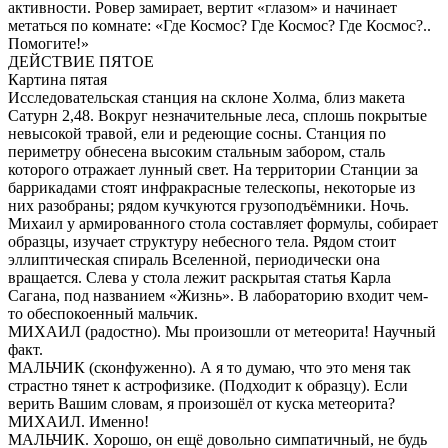
активности. Ровер замирает, вертит «глазом» и начинает
метаться по комнате: «Где Космос? Где Космос? Где Космос?..
Помогите!»
ДЕЙСТВИЕ ПЯТОЕ
Картина пятая
Исследовательская станция на склоне Холма, близ макета
Сатурн 2,48. Вокруг незначительные леса, сплошь покрытые
невысокой травой, ели и редеющие сосны. Станция по
периметру обнесена высоким стальным забором, сталь
которого отражает лунный свет. На территории Станции за
баррикадами стоят инфракрасные телескопы, некоторые из
них разобраны; рядом кучкуются грузоподъёмники. Ночь.
Михаил у армированного стола составляет формулы, собирает
образцы, изучает структуру небесного тела. Рядом стоит
эллиптическая спираль Вселенной, периодически она
вращается. Слева у стола лежит раскрытая статья Карла
Сагана, под названием «Жизнь». В лабораторию входит чем-
то обеспокоенный мальчик.
МИХАИЛ (радостно). Мы произошли от метеорита! Научный
факт.
МАЛЬЧИК (сконфуженно). А я то думаю, что это меня так
страстно тянет к астрофизике. (Подходит к образцу). Если
верить Вашим словам, я произошёл от куска метеорита?
МИХАИЛ. Именно!
МАЛЬЧИК. Хорошо, он ещё довольно симпатичный, не будь