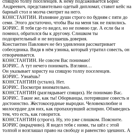
спящую толпу поселенцев. К нему подсаживается Борис
Андреевич, представительно одетый дипломат, ставит кейс на
барный стол и молча смотрит на него.
КОНСТАНТИН. Излияние души строго по будням с пяти до
семи. Этого достаточно, чтобы Вы на меня так не пялились.
БОРИС. Я тебя где-то видел, но не помню где. А если бы и
помнил, обратился бы к другому. Слишком ты
подозрительный и не внушаешь доверия.
Константин Павлович не без удивления рассматривает
собеседника. Видя в нём узника, который утратил совесть, он
отворачивается.
КОНСТАНТИН. Не совсем Вас понимаю!
БОРИС. А тут нечего понимать. Взгляни…
Он указывает хористу на спящую толпу поселенцев.
БОРИС. Узнаёшь?
КОНСТАНТИН (устало). Нет.
БОРИС. Посмотри внимательно.
КОНСТАНТИН (разглядывает спящих). Не понимаю Вас.
БОРИС. Такие же, как ты! Оборванцы, потерявшие совесть и
достоинство. Жестокосердные выродки. Человеколюбие и
милосердие для них, как пропахнувший аспирин. Обзаведись
тем, что есть, как говорится.
КОНСТАНТИН (строго). Ну, это уже слишком. Поясните.
БОРИС (вкрадчиво). Я видел тебя с ними, ты шёл с этой
толпой и возглашал право на свободу и равенство здешних. А