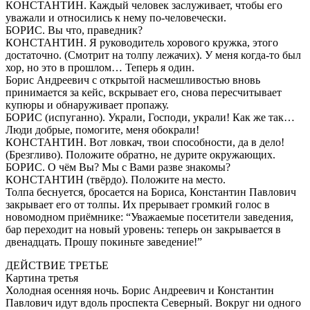
КОНСТАНТИН. Каждый человек заслуживает, чтобы его
уважали и относились к нему по-человечески.
БОРИС. Вы что, праведник?
КОНСТАНТИН. Я руководитель хорового кружка, этого
достаточно. (Смотрит на толпу лежачих). У меня когда-то был
хор, но это в прошлом… Теперь я один.
Борис Андреевич с открытой насмешливостью вновь
принимается за кейс, вскрывает его, снова пересчитывает
купюры и обнаруживает пропажу.
БОРИС (испуганно). Украли, Господи, украли! Как же так…
Люди добрые, помогите, меня обокрали!
КОНСТАНТИН. Вот ловкач, твои способности, да в дело!
(Брезгливо). Положите обратно, не дурите окружающих.
БОРИС. О чём Вы? Мы с Вами разве знакомы?
КОНСТАНТИН (твёрдо). Положите на место.
Толпа беснуется, бросается на Бориса, Константин Павлович
закрывает его от толпы. Их прерывает громкий голос в
новомодном приёмнике: “Уважаемые посетители заведения,
бар переходит на новый уровень: теперь он закрывается в
двенадцать. Прошу покиньте заведение!”
ДЕЙСТВИЕ ТРЕТЬЕ
Картина третья
Холодная осенняя ночь. Борис Андреевич и Константин
Павлович идут вдоль проспекта Северный. Вокруг ни одного