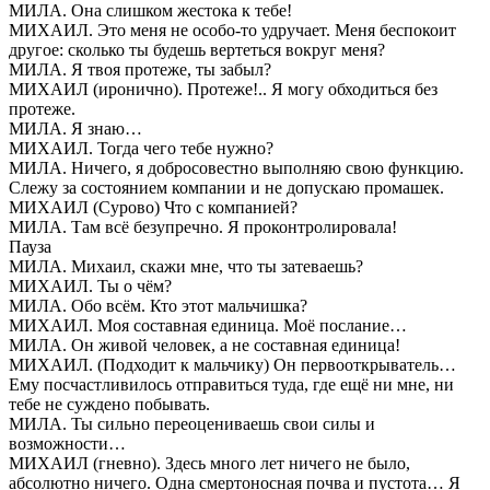
МИЛА. Она слишком жестока к тебе!
МИХАИЛ. Это меня не особо-то удручает. Меня беспокоит
другое: сколько ты будешь вертеться вокруг меня?
МИЛА. Я твоя протеже, ты забыл?
МИХАИЛ (иронично). Протеже!.. Я могу обходиться без
протеже.
МИЛА. Я знаю…
МИХАИЛ. Тогда чего тебе нужно?
МИЛА. Ничего, я добросовестно выполняю свою функцию.
Слежу за состоянием компании и не допускаю промашек.
МИХАИЛ (Сурово) Что с компанией?
МИЛА. Там всё безупречно. Я проконтролировала!
Пауза
МИЛА. Михаил, скажи мне, что ты затеваешь?
МИХАИЛ. Ты о чём?
МИЛА. Обо всём. Кто этот мальчишка?
МИХАИЛ. Моя составная единица. Моё послание…
МИЛА. Он живой человек, а не составная единица!
МИХАИЛ. (Подходит к мальчику) Он первооткрыватель…
Ему посчастливилось отправиться туда, где ещё ни мне, ни
тебе не суждено побывать.
МИЛА. Ты сильно переоцениваешь свои силы и
возможности…
МИХАИЛ (гневно). Здесь много лет ничего не было,
абсолютно ничего. Одна смертоносная почва и пустота… Я