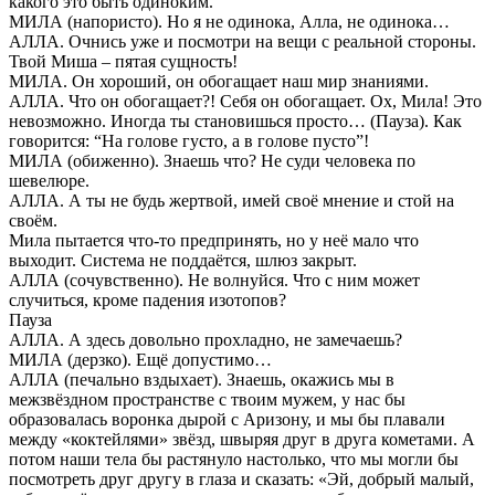
какого это быть одиноким.
МИЛА (напористо). Но я не одинока, Алла, не одинока…
АЛЛА. Очнись уже и посмотри на вещи с реальной стороны.
Твой Миша – пятая сущность!
МИЛА. Он хороший, он обогащает наш мир знаниями.
АЛЛА. Что он обогащает?! Себя он обогащает. Ох, Мила! Это
невозможно. Иногда ты становишься просто… (Пауза). Как
говорится: “На голове густо, а в голове пусто”!
МИЛА (обиженно). Знаешь что? Не суди человека по
шевелюре.
АЛЛА. А ты не будь жертвой, имей своё мнение и стой на
своём.
Мила пытается что-то предпринять, но у неё мало что
выходит. Система не поддаётся, шлюз закрыт.
АЛЛА (сочувственно). Не волнуйся. Что с ним может
случиться, кроме падения изотопов?
Пауза
АЛЛА. А здесь довольно прохладно, не замечаешь?
МИЛА (дерзко). Ещё допустимо…
АЛЛА (печально вздыхает). Знаешь, окажись мы в
межзвёздном пространстве с твоим мужем, у нас бы
образовалась воронка дырой с Аризону, и мы бы плавали
между «коктейлями» звёзд, швыряя друг в друга кометами. А
потом наши тела бы растянуло настолько, что мы могли бы
посмотреть друг другу в глаза и сказать: «Эй, добрый малый,