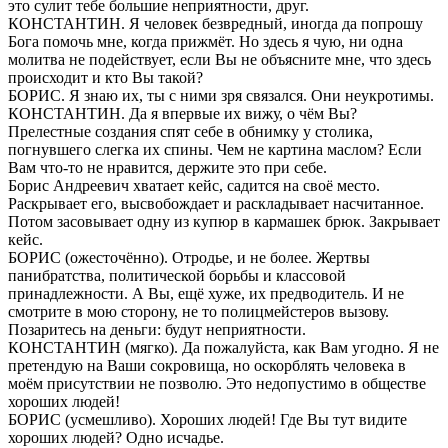
это сулит тебе большие неприятности, друг.
КОНСТАНТИН. Я человек безвредный, иногда да попрошу
Бога помочь мне, когда прижмёт. Но здесь я чую, ни одна
молитва не подействует, если Вы не объясните мне, что здесь
происходит и кто Вы такой?
БОРИС. Я знаю их, ты с ними зря связался. Они неукротимы.
КОНСТАНТИН. Да я впервые их вижу, о чём Вы?
Прелестные создания спят себе в обнимку у столика,
погнувшего слегка их спины. Чем не картина маслом? Если
Вам что-то не нравится, держите это при себе.
Борис Андреевич хватает кейс, садится на своё место.
Раскрывает его, высвобождает и раскладывает насчитанное.
Потом засовывает одну из купюр в кармашек брюк. Закрывает
кейс.
БОРИС (ожесточённо). Отродье, и не более. Жертвы
панибратства, политической борьбы и классовой
принадлежности. А Вы, ещё хуже, их предводитель. И не
смотрите в мою сторону, не то полицмейстеров вызову.
Позаритесь на деньги: будут неприятности.
КОНСТАНТИН (мягко). Да пожалуйста, как Вам угодно. Я не
претендую на Ваши сокровища, но оскорблять человека в
моём присутствии не позволю. Это недопустимо в обществе
хороших людей!
БОРИС (усмешливо). Хороших людей! Где Вы тут видите
хороших людей? Одно исчадье.