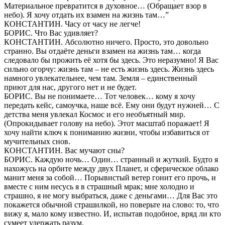
Материальное превратится в духовное… (Обращает взор в
небо). Я хочу отдать их взамен на жизнь там…”
КОНСТАНТИН. Часу от часу не легче!
БОРИС. Что Вас удивляет?
КОНСТАНТИН. Абсолютно ничего. Просто, это довольно
странно. Вы отдаёте деньги взамен на жизнь там… когда
следовало бы прожить её хотя бы здесь. Это неразумно! Я Вас
сильно огорчу: жизнь там – не есть жизнь здесь. Жизнь здесь
намного увлекательнее, чем там. Земля – единственный
приют для нас, другого нет и не будет.
БОРИС. Вы не понимаете… Тот человек… кому я хочу
передать кейс, самоучка, наше всё. Ему они будут нужней… С
детства меня увлекал Космос и его необъятный мир.
(Опрокидывает голову на небо). Этот масштаб поражает! Я
хочу найти ключ к пониманию жизни, чтобы избавиться от
мучительных снов.
КОНСТАНТИН. Вас мучают сны?
БОРИС. Каждую ночь… Один… странный и жуткий. Будто я
нахожусь на орбите между двух Планет, и сферическое облако
манит меня за собой… Порывистый ветер гонит его прочь, и
вместе с ним несусь я в страшный мрак; мне холодно и
страшно, я не могу выбраться, даже с деньгами… Для Вас это
покажется обычной страшилкой, но поверьте на слово: то, что
вижу я, мало кому известно. И, испытав подобное, вряд ли кто
сумеет удержать разум.