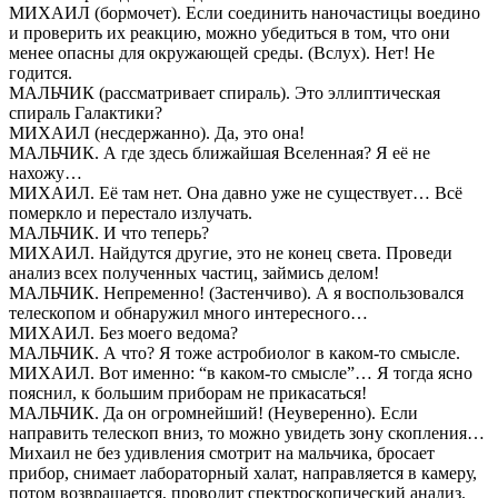
МИХАИЛ (бормочет). Если соединить наночастицы воедино
и проверить их реакцию, можно убедиться в том, что они
менее опасны для окружающей среды. (Вслух). Нет! Не
годится.
МАЛЬЧИК (рассматривает спираль). Это эллиптическая
спираль Галактики?
МИХАИЛ (несдержанно). Да, это она!
МАЛЬЧИК. А где здесь ближайшая Вселенная? Я её не
нахожу…
МИХАИЛ. Её там нет. Она давно уже не существует… Всё
померкло и перестало излучать.
МАЛЬЧИК. И что теперь?
МИХАИЛ. Найдутся другие, это не конец света. Проведи
анализ всех полученных частиц, займись делом!
МАЛЬЧИК. Непременно! (Застенчиво). А я воспользовался
телескопом и обнаружил много интересного…
МИХАИЛ. Без моего ведома?
МАЛЬЧИК. А что? Я тоже астробиолог в каком-то смысле.
МИХАИЛ. Вот именно: “в каком-то смысле”… Я тогда ясно
пояснил, к большим приборам не прикасаться!
МАЛЬЧИК. Да он огромнейший! (Неуверенно). Если
направить телескоп вниз, то можно увидеть зону скопления…
Михаил не без удивления смотрит на мальчика, бросает
прибор, снимает лабораторный халат, направляется в камеру,
потом возвращается, проводит спектроскопический анализ.