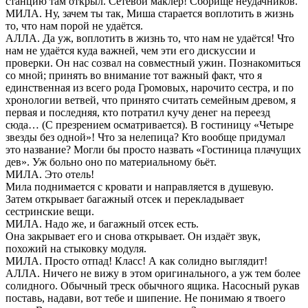
станцию там открыл. Сетевой маклер! Сборище неудачников.
МИЛА. Ну, зачем ты так, Миша старается воплотить в жизнь
то, что нам порой не удаётся.
АЛЛА. Да уж, воплотить в жизнь то, что нам не удаётся! Что
нам не удаётся куда важней, чем эти его дискуссии и
проверки. Он нас созвал на совместный ужин. Познакомиться
со мной; принять во внимание тот важный факт, что я
единственная из всего рода Громовых, нарочито сестра, и по
хронологии ветвей, что принято считать семейным древом, я
первая и последняя, кто потратил кучу денег на переезд
сюда… (С презрением осматривается). В гостиницу «Четыре
звезды без одной»! Что за нелепица? Кто вообще придумал
это название? Могли бы просто назвать «Гостиница плачущих
дев». Уж больно оно по материальному бьёт.
МИЛА. Это отель!
Мила поднимается с кровати и направляется в душевую.
Затем открывает багажный отсек и перекладывает
сестринские вещи.
МИЛА. Надо же, и багажный отсек есть.
Она закрывает его и снова открывает. Он издаёт звук,
похожий на стыковку модуля.
МИЛА. Просто отпад! Класс! А как солидно выглядит!
АЛЛА. Ничего не вижу в этом оригинального, а уж тем более
солидного. Обычный треск обычного ящика. Насосный рукав
поставь, надави, вот тебе и шипение. Не понимаю я твоего