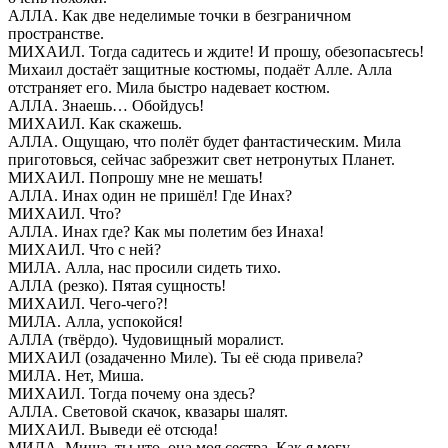
АЛЛА. Как две неделимые точки в безграничном
пространстве.
МИХАИЛ. Тогда садитесь и ждите! И прошу, обезопасьтесь!
Михаил достаёт защитные костюмы, подаёт Алле. Алла
отстраняет его. Мила быстро надевает костюм.
АЛЛА. Знаешь… Обойдусь!
МИХАИЛ. Как скажешь.
АЛЛА. Ощущаю, что полёт будет фантастическим. Мила
приготовься, сейчас забрезжит свет нетронутых Планет.
МИХАИЛ. Попрошу мне не мешать!
АЛЛА. Инах один не пришёл! Где Инах?
МИХАИЛ. Что?
АЛЛА. Инах где? Как мы полетим без Инаха!
МИХАИЛ. Что с ней?
МИЛА. Алла, нас просили сидеть тихо.
АЛЛА (резко). Пятая сущность!
МИХАИЛ. Чего-чего?!
МИЛА. Алла, успокойся!
АЛЛА (твёрдо). Чудовищный моралист.
МИХАИЛ (озадаченно Миле). Ты её сюда привела?
МИЛА. Нет, Миша.
МИХАИЛ. Тогда почему она здесь?
АЛЛА. Световой скачок, квазары шалят.
МИХАИЛ. Выведи её отсюда!
МИЛА. Миша, ты что, она моя сестра. Как я могу…