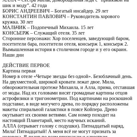
шик и моду”. 42 года
БОРИС АНДРЕЕВИЧ – Богатый инсайдер. 29 лет
КОНСТАНТИН ПАВЛОВИЧ – Руководитель хорового
кружка. 30 лет
МАЛЬЧИК – Подопечный Михаила. 15 лет
КОНСЬЕРЖ – Служащий отеля. 35 лет
Сторонние персонажи: Хор поселенцев, заведующий баром,
посетители бара, посетители отеля, консьерж 1, консьерж 2.
Вымышленная история в столичном городе и у его окраин.
Наши дни
ДЕЙСТВИЕ ПЕРВОЕ
Картина первая
Номер в отеле «Четыре звезды без одной». Безоблачный день.
На двухместной, широкой кровати лежат двое. Мила,
обворожительная протеже Михаила, и Алла, прима, отставшая
от моды. Над их головами висят громадные картины отцов
астрофизики и тригонометрии. Под картинами на роскошной
подставке, в виде могучего древа, по порядку расположены
макеты спиральной галактики в поясе Койпера. Древо
окутывает их своими ветвями. Сам номер походит на
настоящий Планетарий, место научных исканий.
АЛЛА (отрывает голову с подушки). Пятнадцатый наряд,
Мила! Пятнадцатый! А меня всё не могут признать за
человека. Я лидер по всем признакам и качествам