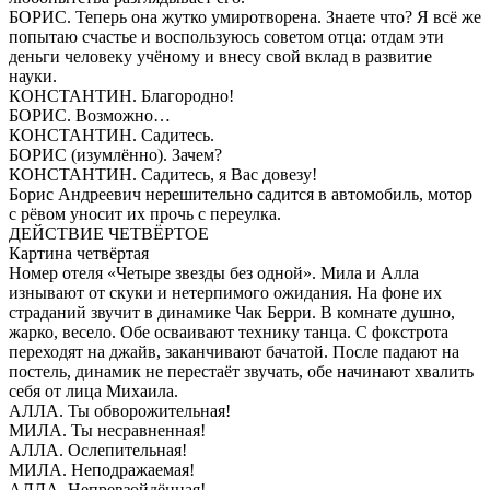
БОРИС. Теперь она жутко умиротворена. Знаете что? Я всё же
попытаю счастье и воспользуюсь советом отца: отдам эти
деньги человеку учёному и внесу свой вклад в развитие
науки.
КОНСТАНТИН. Благородно!
БОРИС. Возможно…
КОНСТАНТИН. Садитесь.
БОРИС (изумлённо). Зачем?
КОНСТАНТИН. Садитесь, я Вас довезу!
Борис Андреевич нерешительно садится в автомобиль, мотор
с рёвом уносит их прочь с переулка.
ДЕЙСТВИЕ ЧЕТВЁРТОЕ
Картина четвёртая
Номер отеля «Четыре звезды без одной». Мила и Алла
изнывают от скуки и нетерпимого ожидания. На фоне их
страданий звучит в динамике Чак Берри. В комнате душно,
жарко, весело. Обе осваивают технику танца. С фокстрота
переходят на джайв, заканчивают бачатой. После падают на
постель, динамик не перестаёт звучать, обе начинают хвалить
себя от лица Михаила.
АЛЛА. Ты обворожительная!
МИЛА. Ты несравненная!
АЛЛА. Ослепительная!
МИЛА. Неподражаемая!
АЛЛА. Непревзойдённая!