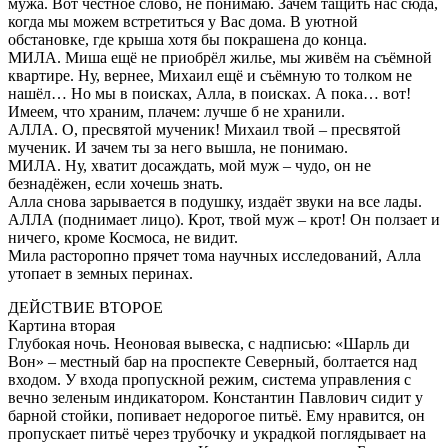
мужа. Вот честное слово, не понимаю. Зачем тащить нас сюда,
когда мы можем встретиться у Вас дома. В уютной
обстановке, где крыша хотя бы покрашена до конца.
МИЛА. Миша ещё не приобрёл жилье, мы живём на съёмной
квартире. Ну, вернее, Михаил ещё и съёмную то толком не
нашёл… Но мы в поисках, Алла, в поисках. А пока… вот!
Имеем, что храним, плачем: лучше б не хранили.
АЛЛА. О, пресвятой мученик! Михаил твой – пресвятой
мученик. И зачем ты за него вышла, не понимаю.
МИЛА. Ну, хватит досаждать, мой муж – чудо, он не
безнадёжен, если хочешь знать.
Алла снова зарывается в подушку, издаёт звуки на все лады.
АЛЛА (поднимает лицо). Крот, твой муж – крот! Он ползает и
ничего, кроме Космоса, не видит.
Мила расторопно прячет тома научных исследований, Алла
утопает в земных перинах.
ДЕЙСТВИЕ ВТОРОЕ
Картина вторая
Глубокая ночь. Неоновая вывеска, с надписью: «Шарль ди
Вон» – местный бар на проспекте Северный, болтается над
входом. У входа пропускной режим, система управления с
вечно зеленым индикатором. Константин Павлович сидит у
барной стойки, попивает недорогое питьё. Ему нравится, он
пропускает питьё через трубочку и украдкой поглядывает на