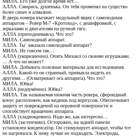
МИЛА. Его уже долгое время нет…
АЛЛА. Смирись, душенька. Он тебя променял на существо
более синее и алмазное.
В дверь номера въезжает модульный ящик с самоходным
аппаратом – Ровер М-7 «Кротоход», с дешифровкой, с
зеркалами и двигателям на ручной тяге.
АЛЛА (приподнимаясь). Что это?
МИЛА. Самоходный аппарат.
АЛЛА. Ты´ заказала самоходный аппарат?
МИЛА. Не совсем так…
АЛЛА (укоризненно). Опять Михаил со своими игрушками.
… А что он может?
МИЛА. Добывать полезные материалы для исследования.
АЛЛА. Какой-то он странный, привыкла видеть их
другими… (Осматривает ось аппарата). Что это?
МИЛА. Юбка!
АЛЛА (недоумённо). Юбка?
МИЛА. Так называемая нижняя часть ровера, сфероидный
конус расположен, как видишь под корпусом. Обеспечивает
защиту от повреждений на неровной поверхности и
способствует вращению аппарата.
АЛЛА (хладнокровно). Надо же, как интересно…
МИЛА (застенчиво). Осторожно, на задней панели
установлен конденсатор. Он стимулирует аппарат, чтобы тот
не нагревался. К нему лучше не подходить. Электроды,