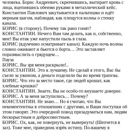
человека. Борис Андреевич, скрючившись, вытирает кровь с
лица, вцепившись обеими руками в металлический кейс.
Константин Павлович закутывается в пальтишко и идёт
мерным шагом, наблюдая, как плещутся волны о стенку
канала.
БОРИС (в сторону). Почему так рано гонят?
КОНСТАНТИН. Нечего Вам там делать, как и, собственно,
мне! Вы итак уже напустили пыль в глаза.
БОРИС (вдумчиво осматривает канал). Каждую ночь волны
словно оживают и бьются о борта… Это заставляет
поразмыслить о грядущем…
Пауза
БОРИС. Вы зря меня раскрыли!..
КОНСТАНТИН. Это к лучшему. Не сделай я этого, Вас бы
съели за ужином, а деньги поделили бы во время трапезы.
БОРИС. Что это за место такое, где людей крошат, как
хлебные крошки?
КОНСТАНТИН. Знаете, Вы не особо-то внушаете доверие.
БОРИС. А за меня заступились… Почему?
КОНСТАНТИН. Не знаю… Но я считаю, что Вы
некомпетентны в отношениях с другими, и Ваши поступки об
этом говорят. Это очередной повод призадуматься нам, людям
бескорыстным и добросовестным.
БОРИС. Ох, как, не повернуть, не вывернуть! (Шепчется в
зал). Тоже мне, праведник изрёк истину. По-вашему я