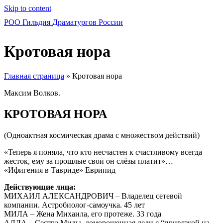
Skip to content
РОО Гильдия Драматургов России
Кротовая нора
Главная страница
»
Кротовая нора
Максим Волков.
КРОТОВАЯ НОРА
(Одноактная космическая драма с множеством действий)
«Теперь я поняла, что кто несчастен к счастливому всегда
жесток, ему за прошлые свои он слёзы платит»…
«Ифигения в Тавриде» Еврипид
Действующие лица:
МИХАИЛ АЛЕКСАНДРОВИЧ – Владелец сетевой
компании. Астробиолог-самоучка. 45 лет
МИЛА – Жена Михаила, его протеже. 33 года
АЛЛА – Сестра Милы, доморощенная леди с “привязкой на