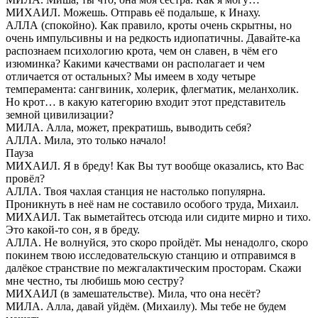
МИХАИЛ. Можешь. Отправь её подальше, к Инаху.
АЛЛА (спокойно). Как правило, кроты очень скрытны, но
очень импульсивны и на редкость идиопатичны. Давайте-ка
распознаем психологию крота, чем он славен, в чём его
изюминка? Какими качествами он располагает и чем
отличается от остальных? Мы имеем в ходу четыре
темперамента: сангвиник, холерик, флегматик, меланхолик.
Но крот… в какую категорию входит этот представитель
земной цивилизации?
МИЛА. Алла, может, прекратишь, выводить себя?
АЛЛА. Мила, это только начало!
Пауза
МИХАИЛ. Я в бреду! Как Вы тут вообще оказались, кто Вас
провёл?
АЛЛА. Твоя чахлая станция не настолько популярна.
Проникнуть в неё нам не составило особого труда, Михаил.
МИХАИЛ. Так выметайтесь отсюда или сидите мирно и тихо.
Это какой-то сон, я в бреду.
АЛЛА. Не волнуйся, это скоро пройдёт. Мы ненадолго, скоро
покинем твою исследовательскую станцию и отправимся в
далёкое странствие по межгалактическим просторам. Скажи
мне честно, ты любишь мою сестру?
МИХАИЛ (в замешательстве). Мила, что она несёт?
МИЛА. Алла, давай уйдём. (Михаилу). Мы тебе не будем