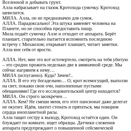
Вселенной и добывать грунт.
Алла набрасывает на глазок Кротохода сумочку. Кротоход
шевелится.
МИЛА. Алла, он не предназначен для сумок.
АЛЛА. Парадоксально! Эта штука заменяет человека на
Планете, но не способна предоставить пищу.
Мила подаёт сумочку Алле и отходит от аппарата. Берёт
планшет, старательно пытается вспомнить последнюю
встречу с Михаилом; открывает планшет, читает заметки.
Алла вне себя от ярости.
АЛЛА. Нет, мне это всё осточертело, смотреть на тебя убитую
– это сродни прожить недельки две в аммиачной среде. Мы
сейчас нагрянем к нему…
МИЛА (испуганно). Куда? Зачем?..
АЛЛА. В его эту богадельню… О, крот всемогущий, выползи
на свет, покажи свои очи, наполненные пустыми
обещаниями! Где его исследовательский центр находится?
МИЛА. Он строго засекречен…
АЛЛА. Кем? Не смеши меня, его этот пансионат даже делегат
не окупит. Идём, хватит стенать и прятаться, мы покорим
сердца инопланетной расы.
Алла тащит сестру к выходу, Кротоход остаётся один. Он
блуждает по комнате, ищет образцы. Датчики слежения
аппарата предупреждают о повышенной сейсмической