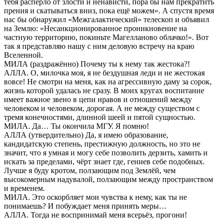
тебя распёрло от злости и ненависти, пора бы нам прекратить
прения и скатываться вниз, пока ещё можем». А спустя время
нас бы обнаружил «Межгалактический» телескоп и объявил
на Землю: «Несанкционированное проникновение на
частную территорию, покиньте Магелланово облачко!». Вот
так я представляю нашу с ним деловую встречу на краю
Вселенной.
МИЛА (раздражённо) Почему ты к нему так жестока?!
АЛЛА. О, милочка моя, я не бездушная леди и не жестокая
вовсе! Не смотри на меня, как на агрессивную даму за сорок,
жизнь которой удалась не сразу. В моих кругах воспитание
имеет важное звено в цепи нравов и отношений между
человеком и человеком, дорогая. А не между существом с
тремя конечностями, длинной шеей и пятой сущностью.
МИЛА. Да… Ты окончила МГУ. Я помню!
АЛЛА (утвердительно) Да, я имею образование,
кандидатскую степень, престижную должность, но это не
значит, что я умная и могу себе позволить дерзить, хамить и
искать за пределами, чёрт знает где, гениев себе подобных.
Лучше я буду кротом, ползающим под Землёй, чем
высокомерным надувалой, ползающим между пространством
и временем.
МИЛА. Это оскорбляет мои чувства к нему, как ты не
понимаешь? И побуждает меня принять меры…
АЛЛА. Тогда не воспринимай меня всерьёз, прогони!