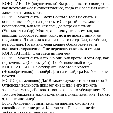
КОНСТАНТИН (внушительно) Вы расцениваете сновидение,
как неотъемлемое и существующее, тогда как реальная жизнь
далека от загадок мозга.
БОРИС. Может быть… может быть! Чтобы не спать, я
остановился в баре на проспекте Северный и оказался в
безопасности, как мне казалось, до встречи с этими…
(Указывает на бар). Может, я выгляжу не совсем так, как
выглядят добросовестные люди, но я не преступник и не
продажник. Я никогда в жизни никого не грабил, не убивал,
не продавал. Но их вид меня крайне обескураживает и
вызывает отвращение. Я не переношу скверны и смрада.
КОНСТАНТИН. Они здесь ни при чём!
БОРИС. Может быть и так, но они, как кроты, и этот бар, как
подземелье… (Сквозь зубы) Их обездоленный вид…
КОНСТАНТИН. Не осуждайте, Вас это не красит.
(Неодобрительно). Резонёр! Да и на инсайдера Вы больно не
похожи…
БОРИС (насмешливо) Да? В таком случае, кто я, если не он?
Отцовская вольность придаёт мне шарм, а его прихоть
заставляет меня действовать вопреки своим убеждениям. К
тому же биржевые акции компании принадлежат мне. Так кто
я, как не инсайдер?
Борис Андреевич ставит кейс на парапет, смотрит на
спокойное течение реки. Константин Павлович не без
любопытства разглядывает его.