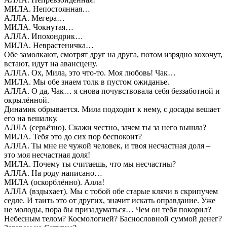
МИЛА. Непостоянная…
АЛЛА. Мегера…
МИЛА. Чокнутая…
АЛЛА. Ипохондрик…
МИЛА. Неврастеничка…
Обе замолкают, смотрят друг на друга, потом изрядно хохочут,
встают, идут на авансцену.
АЛЛА. Ох, Мила, это что-то. Моя любовь! Чак…
МИЛА. Мы обе знаем толк в пустом ожиданье.
АЛЛА. О да, Чак… я снова почувствовала себя беззаботной и
окрылённой.
Динамик обрывается. Мила подходит к нему, с досады вешает
его на вешалку.
АЛЛА (серьёзно). Скажи честно, зачем ты за него вышла?
МИЛА. Тебя это до сих пор беспокоит?
АЛЛА. Ты мне не чужой человек, и твоя несчастная доля –
это моя несчастная доля!
МИЛА. Почему ты считаешь, что мы несчастны?
АЛЛА. На роду написано…
МИЛА (оскорблённо). Алла!
АЛЛА (вздыхает). Мы с тобой обе старые клячи в скрипучем
седле. И таить это от других, значит искать оправдание. Уже
не молоды, пора бы призадуматься… Чем он тебя покорил?
Небесным телом? Космологией? Баснословной суммой денег?