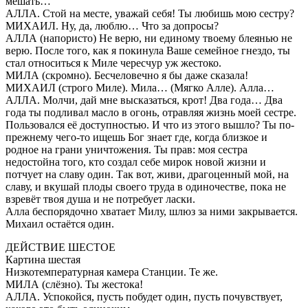
мешать…
АЛЛА. Стой на месте, уважай себя! Ты любишь мою сестру?
МИХАИЛ. Ну, да, люблю… Что за допросы?
АЛЛА (напористо) Не верю, ни единому твоему блеянью не
верю. После того, как я покинула Ваше семейное гнездо, ты
стал относиться к Миле чересчур уж жестоко.
МИЛА (скромно). Бесчеловечно я бы даже сказала!
МИХАИЛ (строго Миле). Мила… (Мягко Алле). Алла…
АЛЛА. Молчи, дай мне высказаться, крот! Два года… Два
года ты подливал масло в огонь, отравляя жизнь моей сестре.
Пользовался её доступностью. И что из этого вышло? Ты по-
прежнему чего-то ищешь Бог знает где, когда близкое и
родное на грани уничтожения. Ты прав: моя сестра
недостойна того, кто создал себе мирок новой жизни и
потчует на славу один. Так вот, живи, драгоценный мой, на
славу, и вкушай плоды своего труда в одиночестве, пока не
взревёт твоя душа и не потребует ласки.
Алла беспорядочно хватает Милу, шлюз за ними закрывается.
Михаил остаётся один.
ДЕЙСТВИЕ ШЕСТОЕ
Картина шестая
Низкотемпературная камера Станции. Те же.
МИЛА (слёзно). Ты жестока!
АЛЛА. Успокойся, пусть побудет один, пусть почувствует,