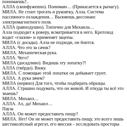
понимаешь?..
АЛЛА (сконфуженно). Понимаю… (Прикасается к рычагу).
МИЛА. Не стоит трогать и рукоятку, Алла. Система
пассивного охлаждения… Вызовешь диссонанс
электромагнитного поля.
АЛЛА (равнодушно). Типично для Михаила…
Алла подходит к роверу, всматривается в него. Кротоход
водит «глазом» и применяет зацепы.
МИЛА (с досады). Алла не подходи, он боится.
АЛЛА. Что это за сачок?
МИЛА. Механическая рука.
АЛЛА. Чего?
МИЛА (досадливо). Видишь эту лопатку?!
АЛЛА (твёрдо). Вижу.
МИЛА. С помощью этой лопатки он добывает грунт.
АЛЛА. А рука зачем?
МИЛА (нервно) Для того, чтобы подбирать образцы.
АЛЛА. Страшно подумать, что он живой. И откуда ты всё это
знаешь?
МИЛА. Михаил…
АЛЛА. Ах, да! Михаил…
Пауза
АЛЛА. Он может предоставить пищу?
МИЛА. Нет! Он не может предоставить пищу, это всего лишь
шестиколёсный агрегат, его миссия – исследовать просторы