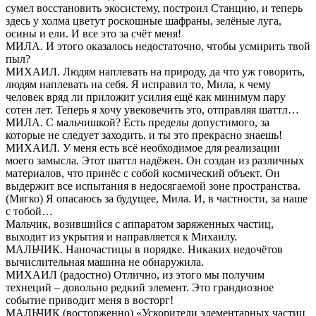
сумел восстановить экосистему, построил Станцию, и теперь
здесь у холма цветут роскошные шафраны, зелёные луга,
осины и ели. И все это за счёт меня!
МИЛА. И этого оказалось недостаточно, чтобы усмирить твой
пыл?
МИХАИЛ. Людям наплевать на природу, да что уж говорить,
людям наплевать на себя. Я исправил то, Мила, к чему
человек вряд ли приложит усилия ещё как минимум пару
сотен лет. Теперь я хочу увековечить это, отправляя шаттл…
МИЛА. С мальчишкой? Есть пределы допустимого, за
которые не следует заходить, и ты это прекрасно знаешь!
МИХАИЛ. У меня есть всё необходимое для реализации
моего замысла. Этот шаттл надёжен. Он создан из различных
материалов, что принёс с собой космический объект. Он
выдержит все испытания в недосягаемой зоне пространства.
(Мягко) Я опасаюсь за будущее, Мила. И, в частности, за наше
с тобой…
Мальчик, возившийся с аппаратом заряженных частиц,
выходит из укрытия и направляется к Михаилу.
МАЛЬЧИК. Наночастицы в порядке. Никаких недочётов
вычислительная машина не обнаружила.
МИХАИЛ (радостно) Отлично, из этого мы получим
технеций – довольно редкий элемент. Это грандиозное
событие приводит меня в восторг!
МАЛЬЧИК (восторженно) «Ускорители элементарных частиц