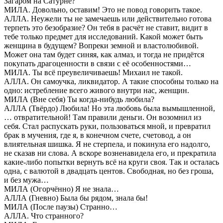
Загаром на Сатурне?
МИЛА. Довольно, оставим! Это не повод говорить такое.
АЛЛА. Неужели ты не замечаешь или действительно готова
терпеть это безобразие? Он тебя в расчёт не ставит, видит в
тебе только предмет для исследований. Какой может быть
женщина в будущем? Вопреки земной и властолюбивой.
Может она там будет синяя, как алмаз, и тогда не придётся
покупать драгоценности в связи с её особенностями…
МИЛА. Ты всё преувеличиваешь! Михаил не такой.
АЛЛА. Он самоучка, ликвидатор. А такие способны только на
одно: истребление всего живого внутри нас, женщин.
МИЛА (Вне себя) Ты когда-нибудь любила?
АЛЛА (Твёрдо) Любила! Но эта любовь была вымышленной,
… отвратительной! Там правили деньги. Он возомнил из
себя. Стал распускать руки, пользоваться мной, и превратил
брак в мучения, где я, в конечном счете, счетовод, а он
влиятельная шишка. Я не стерпела, и покинула его надолго,
не сказав ни слова. А вскоре возненавидела его, и прекратила
какие-либо попытки вернуть всё на круги своя. Так и осталась
одна, с валютой в двадцать центов. Свободная, но без гроша,
и без мужа…
МИЛА (Огорчённо) Я не знала…
АЛЛА (Гневно) Была бы рядом, знала бы!
МИЛА (После паузы) Странно…
АЛЛА. Что странного?