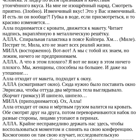
утончённого вкуса. На мне не изощрённый наряд. Смотреть
приятно. (Злобно). Изменчивый вкус! Это у Вас изменчивый.
И есть ли он вообще?! Губка в воде, если присмотреться, и то
красиво изменяется…
Алла поднимается с кровати, движется к макету. Читает
надпись, вкраплённую в металлическую решётку.
АЛЛА. Спиральная галактика в поясе Койпера. Хм… (Миле).
Пестрят те, Мила, кто не знает всех реалий жизни.
МИЛА (восторженно). Вот-вот! А мы с тобой их знаем, но
лежим, ничего не предпринимаем.
АЛЛА. А что в этом плохого? Я вот не вижу в этом ничего
плохого. Мы, женщины, способны на большее. И даже на
утешение…
Алла отходит от макета, подходит к окну.
АЛЛА (осматривает окно). Сюда нужно было поставить окно
Эврисака, чтобы оттуда два мёртвых тела выглядывало.
(Корчит гримасу) И шипело, шипело…
МИЛА (приподнимается). Ох, Алла!
Алла отходит от окна и мёртвым грузом валится на кровать.
Обе смотрят друг на друга, потом переворачиваются набок по
разные стороны, лицами утопают в перинах.
АЛЛА. Крайне несправедливо держать нас здесь, чтобы
воспользоваться моментом и слинять на свою конференцию.
Космогонию он там свою изучает, исследовательскую