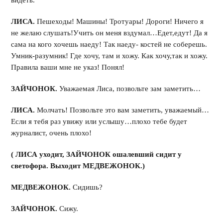
видеть.
ЛИСА.
Пешеходы! Машины! Тротуары! Дороги! Ничего я
не желаю слушать!Учить он меня вздумал…Едет,едут! Да я
сама на кого хочешь наеду! Так наеду- костей не соберешь.
Умник-разумник! Где хочу, там и хожу. Как хочу,так и хожу.
Правила ваши мне не указ! Понял!
ЗАЙЧОНОК.
Уважаемая Лиса, позвольте зам заметить…
ЛИСА.
Молчать! Позвольте это вам заметить, уважаемый…
Если я тебя раз увижу или услышу…плохо тебе будет
журналист, очень плохо!
( ЛИСА уходит, ЗАЙЧОНОК ошалевший сидит у
светофора. Выходит МЕДВЕЖОНОК.)
МЕДВЕЖОНОК.
Сидишь?
ЗАЙЧОНОК.
Сижу.