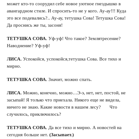
может кто-то соорудил себе новое уютное гнездышко в
авангардном стиле. И спросить-то не у кого. Ау-ау!!! Куда
это все подевались?.. Ау-ау, тетушка Сова! Тетушка Сова!
Да проснись же ты, засоня!
ТЕТУШКА СОВА.
Уф-уф! Что такое? Землятресение?
Наводнение? Уф-уф!
ЛИСА.
Успокойся, успокойся,тетушка Сова. Все тихо и
мирно.
ТЕТУШКА СОВА.
Значит, можно спать.
ЛИСА.
Можно, конечно, можно…Э-э, нет, нет, постой, не
засыпай! Я только что приехала. Никого еще не видела,
ничего не знаю. Какие новости в нашем лесу? Что
случилось, приключилось?
ТЕТУШКА СОВА.
Да все тихо и мирно. А новостей на
сегодня больше нет.
(Засыпает.)