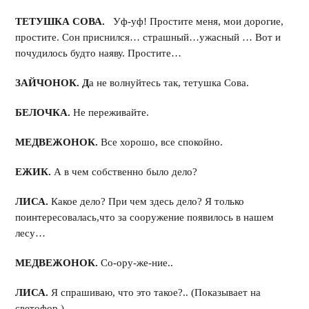
ТЕТУШКА СОВА.
Уф-уф! Простите меня, мои дорогие,
простите. Сон приснился… страшный…ужасный … Вот и
почудилось будто наяву. Простите…
ЗАЙЧОНОК. Д
а не волнуйтесь так, тетушка Сова.
БЕЛОЧКА.
Не переживайте.
МЕДВЕЖОНОК.
Все хорошо, все спокойно.
ЕЖИК.
А в чем собственно было дело?
ЛИСА.
Какое дело? При чем здесь дело? Я только
поинтересовалась,что за сооружение появилось в нашем
лесу…
МЕДВЕЖОНОК.
Со-ору-же-ние..
ЛИСА.
Я спрашиваю, что это такое?.. (Показывает на
светофор.)