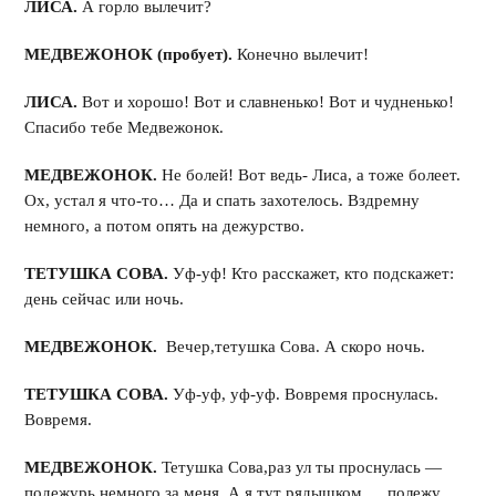
ЛИСА.
А горло вылечит?
МЕДВЕЖОНОК (пробует).
Конечно вылечит!
ЛИСА.
Вот и хорошо! Вот и славненько! Вот и чудненько!
Спасибо тебе Медвежонок.
МЕДВЕЖОНОК.
Не болей! Вот ведь- Лиса, а тоже болеет.
Ох, устал я что-то… Да и спать захотелось. Вздремну
немного, а потом опять на дежурство.
ТЕТУШКА СОВА.
Уф-уф! Кто расскажет, кто подскажет:
день сейчас или ночь.
МЕДВЕЖОНОК.
Вечер,тетушка Сова. А скоро ночь.
ТЕТУШКА СОВА.
Уф-уф, уф-уф. Вовремя проснулась.
Вовремя.
МЕДВЕЖОНОК.
Тетушка Сова,раз ул ты проснулась —
подежурь немного за меня. А я тут рядышком … полежу…