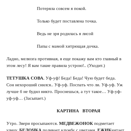
Потеряла совсем я покой.
Только будет поставлена точка.
Ведь не зря родилась я лисой
Папы с мамой хитрющая дочка.
Ладно, мелюзга противная, я еще покажу вам кто главный в
этом лесу! Я вам такие правила устрою!.. (Уходит.)
ТЕТУШКА СОВА.
Уф-уф! Беда! Беда! Чую будет беда.
Сон нехороший снился.. Уф-уф. Поспать что ли. Уф-уф. Уж
лучше б не будил никто. Проснешься, а тут такое… Уф-уф-
уф-уф… (Засыпает.)
КАРТИНА ВТОРАЯ
Утро. Звери просыпаются.
МЕДВЕЖОНОК
подметает
улицу.
БЕЛОЧКА
поливает клумбу с цветами.
ЕЖИК
читает