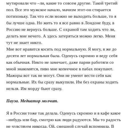
мутировали что –ли, какие то совсем другие. Такой третий
пол. Все это мужское начало, мачизм этот-он стирается
потихоньку. Так что если можно не выходить больше, то я
бы лучше одна. Но жить то я все равно в Лондоне буду, в
Россию не вернусь больше. С охраной там ходить что ли,
делать мне нечего. А здесь затеряться можно легко. Меня
тут не знает никто.
Мне вот нравится косить под нормальную. Я могу, я же до
десяти лет нормальная была. Оденусь скромно и веду себя
как обычная. Никто не замечает, даже парни работяги со
мной знакомятся, пиво мне копеечное в пабах покупают.
Мажоры вот так не могут. Они не умеют вести себя как
нормальные. Их бы сразу выкупили. Им без охраны ходить
нельзя. Им морду бьют сразу.
Пауза. Медиатор молчит.
Я в России тоже так делала. Оденусь скромно и в кафе какое
–нибудь или бар, смотрю как люди радуются. Мы то радость
не чувствуем никогда. Ой, смешной случай вспомнила. В