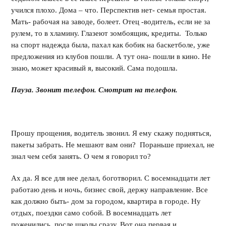
учился плохо. Дома – что. Перспектив нет- семья простая.
Мать- рабочая на заводе, болеет. Отец -водитель, если не за
рулем, то в хламину. Глазеют зомбоящик, кредиты. Только
на спорт надежда была, пахал как бобик на баскетболе, уже
предложения из клубов пошли. А тут она- пошли в кино. Не
знаю, может красивый я, высокий. Сама подошла.
Пауза. Звонит телефон. Смотрит на телефон.
Прошу прощения, водитель звонил. Я ему скажу подняться,
пакеты забрать. Не мешают вам они? Пораньше приехал, не
знал чем себя занять. О чем я говорил то?
Ах да. Я все для нее делал, боготворил. С восемнадцати лет
работаю день и ночь, бизнес свой, держу направление. Все
как должно быть- дом за городом, квартира в городе. Ну
отдых, поездки само собой. В восемнадцать лет
поженились, после школы сразу. Вот она первая и