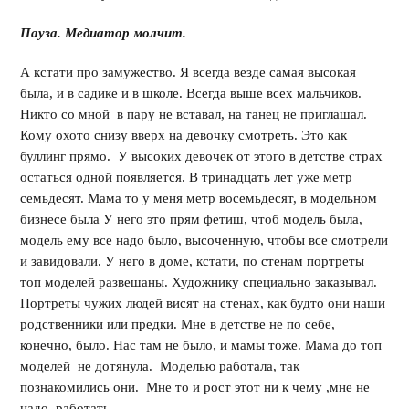
Пауза. Медиатор молчит.
А кстати про замужество. Я всегда везде самая высокая
была, и в садике и в школе. Всегда выше всех мальчиков.
Никто со мной в пару не вставал, на танец не приглашал.
Кому охото снизу вверх на девочку смотреть. Это как
буллинг прямо. У высоких девочек от этого в детстве страх
остаться одной появляется. В тринадцать лет уже метр
семьдесят. Мама то у меня метр восемьдесят, в модельном
бизнесе была У него это прям фетиш, чтоб модель была,
модель ему все надо было, высоченную, чтобы все смотрели
и завидовали. У него в доме, кстати, по стенам портреты
топ моделей развешаны. Художнику специально заказывал.
Портреты чужих людей висят на стенах, как будто они наши
родственники или предки. Мне в детстве не по себе,
конечно, было. Нас там не было, и мамы тоже. Мама до топ
моделей не дотянула. Моделью работала, так
познакомились они. Мне то и рост этот ни к чему ,мне не
надо работать.