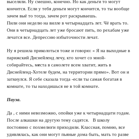
выселяли. Ну смешно, конечно. Но как деньги то могут
кончится. Если у тебя деньги могут кончится, то ты вообще
зачем выё то тогда, зачем рот раскрываешь.
Пили они неделю на вилле в четырнадцать лет. Чё врать то.
Они в четырнадцать лет уже бросают пить, по рехабам уже
лечатся все. Депрессию избыточности лечат.
Ну я решила приколоться тоже и говорю: « Я на выходные в
парижский Диснейленд лечу, кто хочет со мной-
собирайтесь, м
е
ста в самолете всем хватит, жить в
Диснейленд-Хотеле будем, на территории прямо». Вот он и
заткнулся. Я себе сказала тогда -если ты самая богатая в
комнате, то ты находишься не в той комнате.
Пауза.
Да , с ними невозможно, опойки уже к четырнадцати годам.
После алкашки на другую тему садятся. В школу
постоянно с похмелюги приходили. Классная, помню, все
удивлялась, как они могут пьяные дома быть, мать то разве