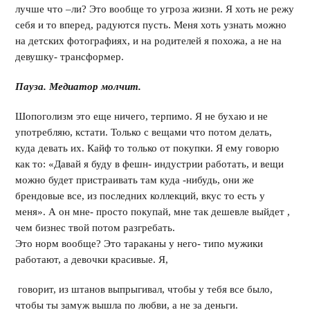
лучше что –ли? Это вообще то угроза жизни. Я хоть не режу
себя и то вперед, радуются пусть. Меня хоть узнать можно
на детских фотографиях, и на родителей я похожа, а не на
девушку- трансформер.
Пауза. Медиатор молчит.
Шопоголизм это еще ничего, терпимо. Я не бухаю и не
употребляю, кстати. Только с вещами что потом делать,
куда девать их. Кайф то только от покупки. Я ему говорю
как то: «Давай я буду в фешн- индустрии работать, и вещи
можно будет пристраивать там куда -нибудь, они же
брендовые все, из последних коллекций, вкус то есть у
меня». А он мне- просто покупай, мне так дешевле выйдет ,
чем бизнес твой потом разгребать.
Это норм вообще? Это тараканы у него- типо мужики
работают, а девочки красивые. Я,
говорит, из штанов выпрыгивал, чтобы у тебя все было,
чтобы ты замуж вышла по любви, а не за деньги.