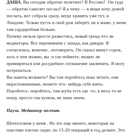
ДАША
. Вы сегодня обратно полетите? В Россию? Он туда
— обратно самолет послал? Я к чему — я вещи хочу домой
послать, вот собрала сразу, негде хранить уже тут, в
Лондоне. Только пусть в свой дом заберёт, не к маме, у меня
там гардеробная больше.
Почему нельзя просто развестись, новый тренд что ли
медиаторы. Все перенимаем с запада, как дикари. Я
согласилась, конечно , поговорить. Он сказал минут сорок,
хоть о чем можно, вы и так поймете, можно ли
примириться или досудебное соглашение заключить. Я могу
потрепаться.
Вы пакеты возьмете? Вы там поройтесь пока летите, они
нераспокованные, можете что- нибудь себе взять.
Поройтесь- поройтесь, там шуба есть где -то, я меха то не
ношу, просто так купила, не знаю зачем.
Пауза. Медиатор молчит.
Шопоголизм у меня . Но это еще ничего, некоторые на
пластике плотно сидят, по 15-20 операций в год делают. Это