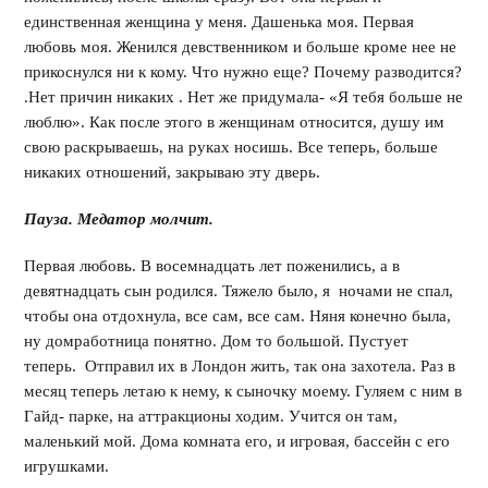
единственная женщина у меня. Дашенька моя. Первая
любовь моя. Женился девственником и больше кроме нее не
прикоснулся ни к кому. Что нужно еще? Почему разводится?
.Нет причин никаких . Нет же придумала- «Я тебя больше не
люблю». Как после этого в женщинам относится, душу им
свою раскрываешь, на руках носишь. Все теперь, больше
никаких отношений, закрываю эту дверь.
Пауза. Медатор молчит.
Первая любовь. В восемнадцать лет поженились, а в
девятнадцать сын родился. Тяжело было, я ночами не спал,
чтобы она отдохнула, все сам, все сам. Няня конечно была,
ну домработница понятно. Дом то большой. Пустует
теперь. Отправил их в Лондон жить, так она захотела. Раз в
месяц теперь летаю к нему, к сыночку моему. Гуляем с ним в
Гайд- парке, на аттракционы ходим. Учится он там,
маленький мой. Дома комната его, и игровая, бассейн с его
игрушками.