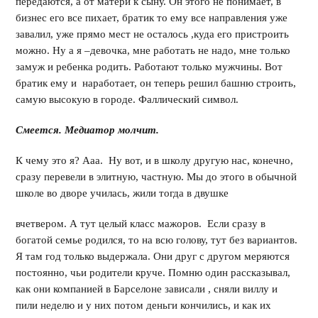
передаются, а от матери к сыну. Он этого не понимает, в
бизнес его все пихает, братик то ему все направления уже
завалил, уже прямо мест не осталось ,куда его пристроить
можно. Ну а я –девочка, мне работать не надо, мне только
замуж и ребенка родить. Работают только мужчины. Вот
братик ему и наработает, он теперь решил башню строить,
самую высокую в городе. Фаллический символ.
Смеется. Медиатор молчит.
К чему это я? Ааа. Ну вот, и в школу другую нас, конечно,
сразу перевели в элитную, частную. Мы до этого в обычной
школе во дворе училась, жили тогда в двушке
вчетвером. А тут целый класс мажоров. Если сразу в
богатой семье родился, то на всю голову, тут без вариантов.
Я там год только выдержала. Они друг с другом меряются
постоянно, чьи родители круче. Помню один рассказывал,
как они компанией в Барселоне зависали , сняли виллу и
пили неделю и у них потом деньги кончились, и как их