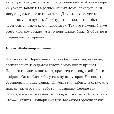
не почувствует, на ночь то придет поцеловать. А как матери
их увидят. Комнаты в разных концах дома, прислуга, они
могут неделями не встречаться. Да и кто их целует то на
ночь, кому они нужны. Я вот где -то читала, что избыток
переносится также как и недостаток. Так что мажоры ближе
всего к детдомовским. А я то нормальная была. Я обратно в
старую школу перешла.
Пауза. Медиатор молчит.
Про мужа то. Нормальный парень был, веселый, высокий,
баскетболист. В седьмом классе в мою школу пришел.
Понравился мне, выше меня, красавец голливудский. Я его
выбрала. Он по баскетболу своему все угорал. Я с ним на
соревнования даже ездила. Он когда мяч забивал в сетку, мне
знак делал, что, типо, тебе гол посвящаю. Сердце так
билось, и в животе какой- то холодок появлялся. А теперь он
что — Барвиха Лакшери Виладж. Баскетбол бросил сразу.