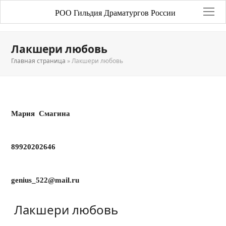
РОО Гильдия Драматургов России
Лакшери любовь
Главная страница
»
Лакшери любовь
Мария Смагина
89920202646
genius
_522@
mail
.
ru
Лакшери любовь