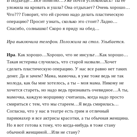
В подъезде…Все понятно…Уже почти успокоилась? Ты ее
уложила на кровать и ушла? Она отдыхает? Очень хорошо…
Что??? Говорит, что ей срочно надо делать пластическую
операцию? Просит узнать, сколько это стоит? Ладно…
Спасибо, солнышко! Скоро я приду на обед…
Ира выключила телефон. Положила на стол. Улыбается.
Ира
. Как хорошо…Хорошо, что не инсульт…Как хорошо…
Такая истерика случилась, что старой назвали…Хочет
сделать пластическую операцию. У нас все равно нет таких
денег. Да и зачем? Мама, мамочка, я уже тоже ведь не так
молода, как бы мне хотелось, а ты – моя мама. Никому не
хочется стареть, но надо ведь признавать очевидное…А ты,
мамочка, каждую морщинку считаешь, когда надо просто
смириться с тем, что мы стареем…Я ведь смирилась…
Согласна, что у нас в театре есть грим и отличный
парикмахер и все актрисы красотки, а ты обычная женщина.
Но я вот готова к тому, что когда-нибудь я тоже стану
обычной женщиной…Или не стану?