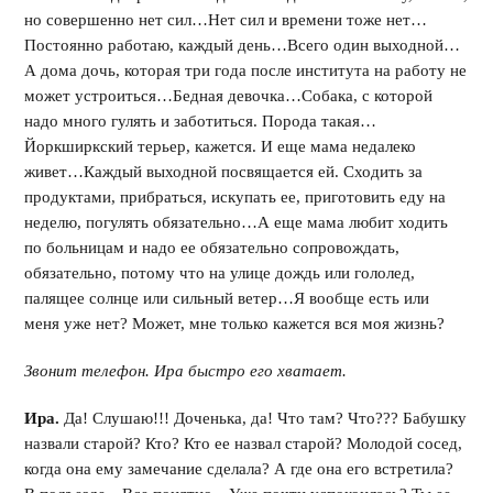
но совершенно нет сил…Нет сил и времени тоже нет…
Постоянно работаю, каждый день…Всего один выходной…
А дома дочь, которая три года после института на работу не
может устроиться…Бедная девочка…Собака, с которой
надо много гулять и заботиться. Порода такая…
Йоркширкский терьер, кажется. И еще мама недалеко
живет…Каждый выходной посвящается ей. Сходить за
продуктами, прибраться, искупать ее, приготовить еду на
неделю, погулять обязательно…А еще мама любит ходить
по больницам и надо ее обязательно сопровождать,
обязательно, потому что на улице дождь или гололед,
палящее солнце или сильный ветер…Я вообще есть или
меня уже нет? Может, мне только кажется вся моя жизнь?
Звонит телефон. Ира быстро его хватает.
Ира.
Да! Слушаю!!! Доченька, да! Что там? Что??? Бабушку
назвали старой? Кто? Кто ее назвал старой? Молодой сосед,
когда она ему замечание сделала? А где она его встретила?