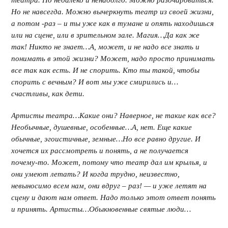
театра. Но недалеко и ненадолго. Можно разочароваться.
Но не навсегда. Можно вычеркнуть театр из своей жизни,
а потом -раз – и ты уже как в тумане и опять находишься
или на сцене, или в зрительном зале. Магия…Да как же
так! Никто не знает…А, может, и не надо все знать и
понимать в этой жизни? Может, надо просто принимать
все так как есть. И не спорить. Кто ты такой, чтобы
спорить с вечным? И вот мы уже смирились и…
счастливы, как дети.
Артисты театра…Какие они? Наверное, не такие как все?
Необычные, душевные, особенные…А, нет. Еще какие
обычные, эгоистичные, земные…Но все равно другие. И
хочется их рассмотреть и понять, а не получается
почему-то. Может, потому что театр дал им крылья, и
они умеют летать? И когда трудно, неизвестно,
невыносимо всем нам, они вдруг – раз! — и уже летят на
сцену и дают нам ответ. Надо только этот ответ понять
и принять. Артисты…Обыкновенные святые люди…