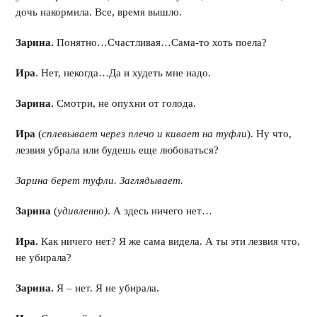
дочь накормила. Все, время вышло.
Зарина.
Понятно…Счастливая…Сама-то хоть поела?
Ира
. Нет, некогда…Да и худеть мне надо.
Зарина.
Смотри, не опухни от голода.
Ира
(
сплевывает через плечо и кивает на туфли
). Ну что,
лезвия убрала или будешь еще любоваться?
Зарина берет туфли. Заглядывает.
Зарина
(
удивленно)
. А здесь ничего нет…
Ира.
Как ничего нет? Я же сама видела. А ты эти лезвия что,
не убирала?
Зарина.
Я – нет. Я не убирала.