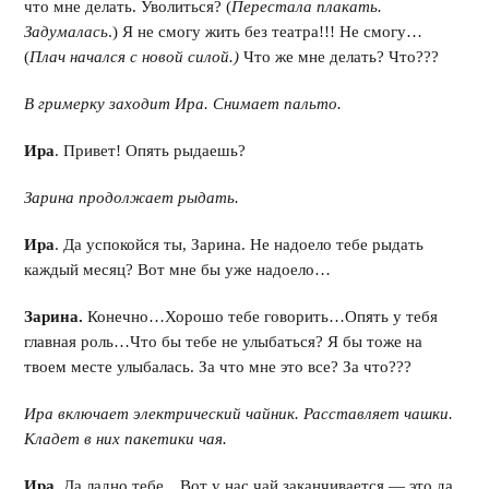
что мне делать. Уволиться? (
Перестала плакать.
Задумалась
.) Я не смогу жить без театра!!! Не смогу…
(
Плач начался с новой силой.)
Что же мне делать? Что???
В гримерку заходит Ира. Снимает пальто.
Ира
. Привет! Опять рыдаешь?
Зарина продолжает рыдать.
Ира
. Да успокойся ты, Зарина. Не надоело тебе рыдать
каждый месяц? Вот мне бы уже надоело…
Зарина.
Конечно…Хорошо тебе говорить…Опять у тебя
главная роль…Что бы тебе не улыбаться? Я бы тоже на
твоем месте улыбалась. За что мне это все? За что???
Ира включает электрический чайник. Расставляет чашки.
Кладет в них пакетики чая.
Ира.
Да ладно тебе…Вот у нас чай заканчивается — это да,