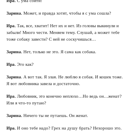
Ира.
С ума сойти!
Зарина.
Может, и правда хотят, чтобы я с ума сошла?
Ира.
Так, все, хватит! Нет их и нет. Из головы выкинули и
забыли! Много чести. Меняем тему. Слушай, а может тебе
тоже собаку завести? С ней не соскучишься…
Зарина.
Нет, только не это. Я сама как собака.
Ира.
Это как?
Зарина
. А вот так. Я злая. Не люблю я собак. И кошек тоже.
Я вот любовника завела и достаточно.
Ира.
Любовник, это конечно неплохо…Но ведь он…женат?
Или я что-то путаю?
Зарина.
Ничего ты не путаешь. Он женат.
Ира.
И оно тебе надо? Грех на душу брать? Нехорошо это.