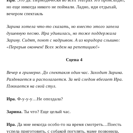
Ира
. Это да. Периодически во всех театрах это происходит,
но еще никогда никого не поймали. Ладно, иди отдыхай,
вечером спектакль
Зарина хотела что-то сказать, но вместо этого запела
душевную песню. Ира удивилась, но тоже поддержала
Зарину. Сидят, поют с надрывом. А из коридора слышно:
«Перерыв окончен! Всех ждем на репетицию!»
Сцена 4
Вечер в гримерке. До спектакля один час. Заходит Зарина.
Раздевается и располагается. За ней следом вбегает Ира.
Плюхается на свой стул.
Ира.
Ф-у-у-у…Не опоздала?
Зарина.
Ты что? Еще целый час.
Ира.
Да мне некогда особо-то на время смотреть…Поесть
успела приготовить, с собакой погулять, маме позвонила,