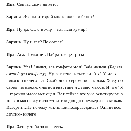
Ира.
Сейчас сижу на кето.
Зарина
. Это на которой много жира и белка?
Ира
. Ну да. Сало и жир – вот наш кумир!
Зарина.
Ну и как? Помогает?
Ира.
Ага. Помогает. Набрать еще три кг.
Зарина.
Ура! Значит, все конфеты мои! Тебе нельзя. (
Берет
очередную конфету
). Ну вот теперь смотри. А я? У меня
никого и ничего нет. Свободного времени навалом. Хожу по
своей четырехкомнатной квартире и дурью маюсь. И что? Я
– героиня массовых сцен. Вот сейчас все уже репетируют, а
меня в массовку вызовут за три дня до премьеры спектакля.
Изверги…Ну почему жизнь так несправедлива? Одним все,
другим- ничего.
Ира.
Зато у тебя звание есть.