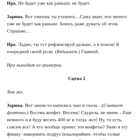
Ира.
Не будет уже как раньше, не будет.
Зарина.
Вот умеешь ты утешить…Сама знаю, что ничего
уже не будет как раньше. Боюсь даже думать об этом.
Страшно…
Ира
. Ладно, ты тут рефлексируй дальше, а я пошла! К
очередной своей роли. (
Вздыхает.
) Главной.
Ира выходит из гримерки.
Сцена 2
Там же.
Зарина.
Вот зачем-то напилась чаю и съела…(
Считает
фантики.)
Восемь конфет. Восемь! Сдурела, не иначе…Еще
немного и я буду весить 400 кг и тогда -все! Ну, то есть,
совсем все! А кто вообще принес эти конфеты? Знаю я эту
фишку -накормить подруг покалорийнее, чтобы толще