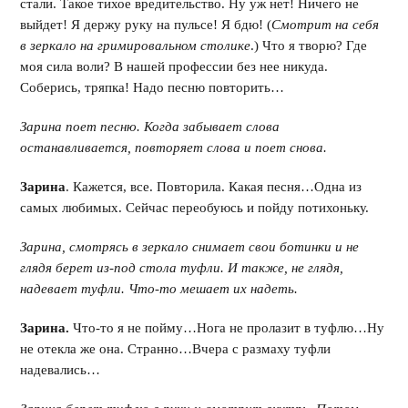
стали. Такое тихое вредительство. Ну уж нет! Ничего не
выйдет! Я держу руку на пульсе! Я бдю! (
Смотрит на себя
в зеркало на гримировальном столике
.) Что я творю? Где
моя сила воли? В нашей профессии без нее никуда.
Соберись, тряпка! Надо песню повторить…
Зарина поет песню. Когда забывает слова
останавливается, повторяет слова и поет снова.
Зарина
. Кажется, все. Повторила. Какая песня…Одна из
самых любимых. Сейчас переобуюсь и пойду потихоньку.
Зарина, смотрясь в зеркало снимает свои ботинки и не
глядя берет из-под стола туфли. И также, не глядя,
надевает туфли. Что-то мешает их надеть.
Зарина.
Что-то я не пойму…Нога не пролазит в туфлю…Ну
не отекла же она. Странно…Вчера с размаху туфли
надевались…