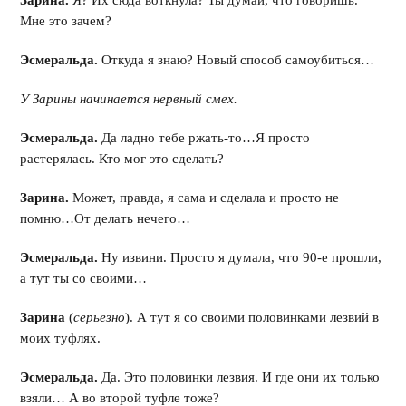
Зарина.
Я? Их сюда воткнула? Ты думай, что говоришь.
Мне это зачем?
Эсмеральда.
Откуда я знаю? Новый способ самоубиться…
У Зарины начинается нервный смех.
Эсмеральда.
Да ладно тебе ржать-то…Я просто
растерялась. Кто мог это сделать?
Зарина.
Может, правда, я сама и сделала и просто не
помню…От делать нечего…
Эсмеральда.
Ну извини. Просто я думала, что 90-е прошли,
а тут ты со своими…
Зарина
(
серьезно
). А тут я со своими половинками лезвий в
моих туфлях.
Эсмеральда.
Да. Это половинки лезвия. И где они их только
взяли… А во второй туфле тоже?