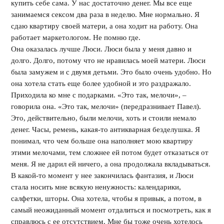
купить себе сама. У нас достаточно денег. Мы все еще
занимаемся сексом два раза в неделю. Мне нормально. Я
сдаю квартиру своей матери, а она ходит на работу. Она
работает маркетологом. Не помню где.
Она оказалась лучше Люси. Люси была у меня давно и
долго. Долго, потому что не нравилась моей матери. Люси
была замужем и с двумя детьми. Это было очень удобно. Но
она хотела стать еще более удобной и это раздражало.
Приходила ко мне с подарками. «Это так, мелочи», –
говорила она. «Это так, мелочи» (передразнивает Павел).
Это, действительно, были мелочи, хоть и стоили немало
денег. Часы, ремень, какая-то антикварная безделушка. Я
понимал, что чем больше она наполняет мою квартиру
этими мелочами, тем сложнее ей потом будет отказаться от
меня. Я не дарил ей ничего, а она продолжала вкладываться.
В какой-то момент у нее закончилась фантазия, и Люси
стала носить мне всякую ненужность: календарики,
салфетки, шторы. Она хотела, чтобы я привык, а потом, в
самый неожиданный момент отдалиться и посмотреть, как я
справлюсь с ее отсутствием. Мне бы тоже очень хотелось