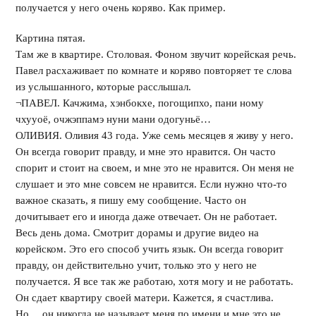
получается у него очень коряво. Как пример.
Картина пятая.
Там же в квартире. Столовая. Фоном звучит корейская речь.
Павел расхаживает по комнате и коряво повторяет те слова
из услышанного, которые расслышал.
¬ПАВЕЛ. Качжима, хэнбокхе, погощипхо, пани ному
чхууоё, очжэппамэ нуни мани одогуньё…
ОЛИВИЯ. Оливия 43 года. Уже семь месяцев я живу у него.
Он всегда говорит правду, и мне это нравится. Он часто
спорит и стоит на своем, и мне это не нравится. Он меня не
слушает и это мне совсем не нравится. Если нужно что-то
важное сказать, я пишу ему сообщение. Часто он
дочитывает его и иногда даже отвечает. Он не работает.
Весь день дома. Смотрит дорамы и другие видео на
корейском. Это его способ учить язык. Он всегда говорит
правду, он действительно учит, только это у него не
получается. Я все так же работаю, хотя могу и не работать.
Он сдает квартиру своей матери. Кажется, я счастлива.
Но… он никогда не называет меня по имени и мне это не