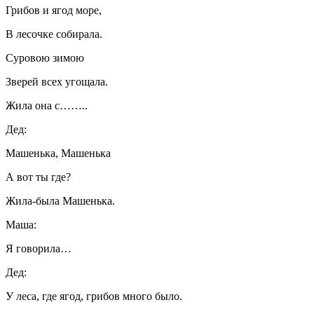
Грибов и ягод море,
В лесочке собирала.
Суровою зимою
Зверей всех угощала.
Жила она с……..
Дед:
Машенька, Машенька
А вот ты где?
Жила-была Машенька.
Маша:
Я говорила…
Дед:
У леса, где ягод, грибов много было.