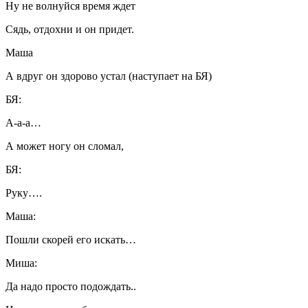
Ну не волнуйся время ждет
Сядь, отдохни и он придет.
Маша
А вдруг он здорово устал (наступает на БЯ)
БЯ:
А-а-а…
А может ногу он сломал,
БЯ:
Руку….
Маша:
Пошли скорей его искать…
Миша:
Да надо просто подождать..