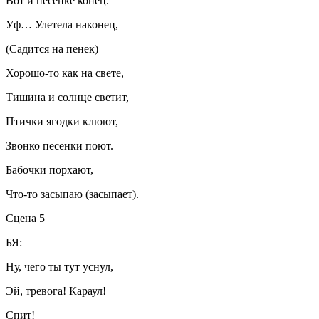
Вот и песенке конец.
Уф… Улетела наконец,
(Садится на пенек)
Хорошо-то как на свете,
Тишина и солнце светит,
Птички ягодки клюют,
Звонко песенки поют.
Бабочки порхают,
Что-то засыпаю (засыпает).
Сцена 5
БЯ:
Ну, чего ты тут уснул,
Эй, тревога! Караул!
Спит!