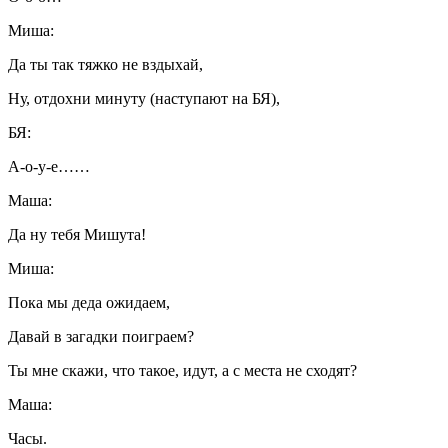
Миша:
Да ты так тяжко не вздыхай,
Ну, отдохни минуту (наступают на БЯ),
БЯ:
А-о-у-е……
Маша:
Да ну тебя Мишута!
Миша:
Пока мы деда ожидаем,
Давай в загадки поиграем?
Ты мне скажи, что такое, идут, а с места не сходят?
Маша:
Часы.