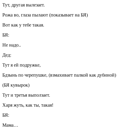
Тут, другая вылезает.
Рожа во, глаза пылают (показывает на БЯ)
Вот как у тебе такая.
БЯ:
Не надо..
Дед:
Тут я ей подружке,
Бдзынь по черепушке, (взмахивает палкой как дубиной)
(БЯ кувырок)
Тут и третья выползает.
Харя жуть, как ты, такая!
БЯ:
Мама…