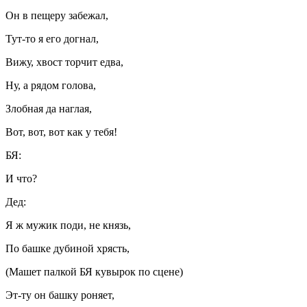
Он в пещеру забежал,
Тут-то я его догнал,
Вижу, хвост торчит едва,
Ну, а рядом голова,
Злобная да наглая,
Вот, вот, вот как у тебя!
БЯ:
И что?
Дед:
Я ж мужик поди, не князь,
По башке дубиной хрясть,
(Машет палкой БЯ кувырок по сцене)
Эт-ту он башку роняет,