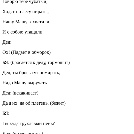
Говорю тебе чубатый,
Ходят по лесу пираты,
Нашу Машу захватили,
И с собою утащили.
Дед:
Ох! (Падает в обморок)
БЯ: (бросается к деду, тормошит)
Дед, ты брось тут помирать,
Надо Машу выручать.
Дед: (вскакивает)
Да я их, да об плетень. (бежит)
БЯ:
Ты куда трухлявый пень?
Дед: (возвращается)