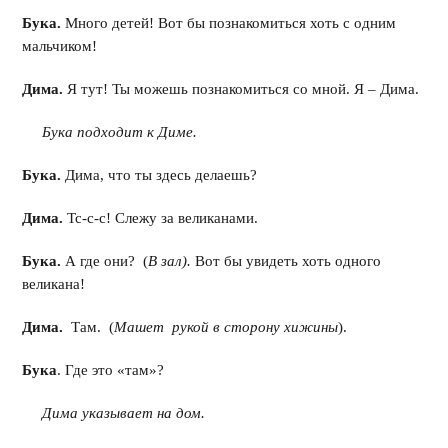
Бука.
Много детей! Вот бы познакомиться хоть с одним
мальчиком!
Дима.
Я тут! Ты можешь познакомиться со мной. Я – Дима.
Бука подходит к Диме.
Бука.
Дима, что ты здесь делаешь?
Дима.
Тс-с-с! Слежу за великанами.
Бука.
А где они? (
В зал).
Вот бы увидеть хоть одного
великана!
Дима.
Там. (
Машет рукой в сторону хижины
).
Бука
. Где это «там»?
Дима указывает на дом.