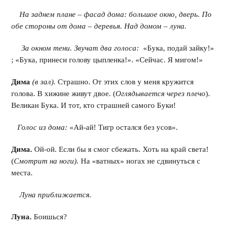
На заднем плане – фасад дома: большое окно, дверь. По
обе стороны от дома – деревья. Над домом – луна.
За окном тени. Звучат два голоса:
«Бука, подай зайку!»
; «Бука, принеси голову цыпленка!». «Сейчас. Я мигом!»
Дима
(в зал).
Страшно. От этих слов у меня кружится
голова. В хижине живут двое. (
Оглядывается через плечо
).
Великан Бука. И тот, кто страшней самого Буки!
Голос из дома:
«Ай-ай! Тигр остался без усов».
Дима.
Ой-ой. Если бы я смог сбежать. Хоть на край света!
(
Смотрит на ноги).
На «ватных» ногах не сдвинуться с
места.
Луна приближается.
Луна.
Боишься?