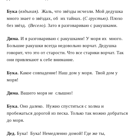
Бука
(
вздыхая).
Жаль, что звёзды исчезли. Мой дедушка
много знает о звёздах, об их тайнах. (
С грустью).
Плохо
без звёзд. (
Весело).
Зато я разговариваю с ракушками.
Дима.
И я разговариваю с ракушками! У моря их много.
Большие ракушки всегда недовольно ворчат. Дедушка
говорит, что это от старости. Что все старики ворчат. Так
они привлекают к себе внимание.
Бука.
Какое совпадение! Наш дом у моря. Твой дом у
моря!
Дима.
Вашего моря не слышно!
Бука.
Оно далеко. Нужно спуститься с холма и
пробежаться дорогой из песка. Только так можно добраться
до моря.
Дед.
Бука! Бука! Немедленно домой! Где же ты,