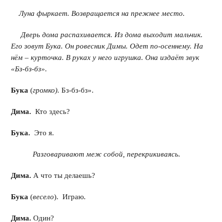
Луна фыркает. Возвращается на прежнее место.
Дверь дома распахивается. Из дома выходит мальчик.
Его зовут Бука. Он ровесник Димы. Одет по-осеннему. На
нём – курточка. В руках у него игрушка. Она издаёт звук
«Бз-бз-бз».
Бука
(
громко).
Бз-бз-бз».
Дима.
Кто здесь?
Бука.
Это я.
Разговаривают меж собой, перекрикиваясь.
Дима.
А что ты делаешь?
Бука
(
весело
). Играю.
Дима.
Один?