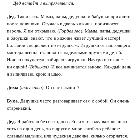
Дед встаёт и выпрямляется.
Дед.
Так и есть. Мамы, папы, дедушки и бабушки приходят
после полуночи. Стучась в дверь хижины, произносят
пароль. Я им открываю. (
Горделиво
). Мамы, папы, дедушки
и бабушки, знают, что в хижине живет лучший мастер!
Большой специалист по игрушкам. Игрушки от настоящего
мастера всегда становятся надежными друзьями детей.
Ночью покупатели забирают игрушки. Наутро в хижине —
ни одной! (
Вздыхая).
И все начинается заново. Каждый день
я выпиливаю, крою и шью.
Дима
(
испуганно).
Он нас слышит?
Бука.
Дедушка часто разговаривает сам с собой. Он очень
старенький.
Дед.
Я работаю без выходных. Если я отложу важное дело
хоть на один день, то в другом мире какой-то ребёнок:
славный мальчик, или чудесная девочка, сильно огорчатся.