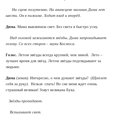
На сцене полутемно. На авансцене мальчик Дима лет
шести. Он в пижаме. Ходит взад и вперёд.
Дима.
Мама выключила свет. Без света я быстро усну.
Над головой зажигаются звёзды. Дима запрокидывает
голову. Со всех сторон – звуки Космоса.
Голос.
Летом звёзды всегда крупней, чем зимой. Лето –
лучшее время для звёзд. Летом звёзды подглядывают за
людьми.
Дима
(з
евая).
Интересно, о чем думают звёзды? (
Щиплет
себя за руку).
Нельзя спать! Во сне меня ждет очень
страшный великан! Зовут великана Бука.
Звёзды пропадают.
Вспыхивает свет.