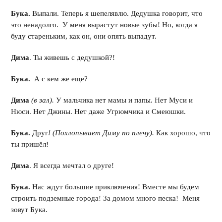
Бука.
Выпали. Теперь я шепелявлю. Дедушка говорит, что
это ненадолго. У меня вырастут новые зубы! Но, когда я
буду стареньким, как он, они опять выпадут.
Дима
. Ты живешь с дедушкой?!
Бука.
А с кем же еще?
Дима
(в зал).
У мальчика нет мамы и папы. Нет Муси и
Нюси. Нет Джины. Нет даже Угрюмчика и Смеюшки.
Бука.
Друг
! (Похлопывает Диму по плечу).
Как хорошо, что
ты пришёл!
Дима
. Я всегда мечтал о друге!
Бука.
Нас ждут большие приключения! Вместе мы будем
строить подземные города! За домом много песка! Меня
зовут Бука.