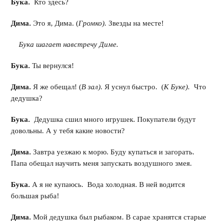
Бука.
Кто здесь?
Дима.
Это я, Дима. (
Громко).
Звезды на месте!
Бука шагает навстречу Диме.
Бука.
Ты вернулся!
Дима.
Я же обещал! (
В зал).
Я уснул быстро. (
К Буке).
Что
дедушка?
Бука.
Дедушка сшил много игрушек. Покупатели будут
довольны. А у тебя какие новости?
Дима.
Завтра уезжаю к морю. Буду купаться и загорать.
Папа обещал научить меня запускать воздушного змея.
Бука.
А я не купаюсь. Вода холодная. В ней водится
большая рыба!
Дима.
Мой дедушка был рыбаком. В сарае хранятся старые