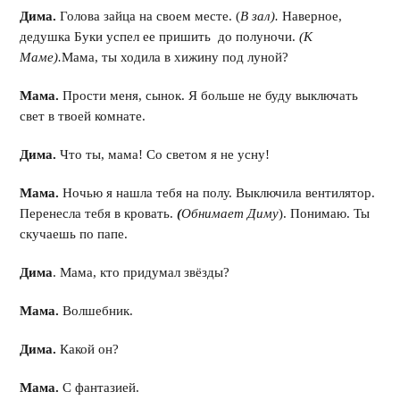
Дима.
Голова зайца на своем месте. (
В зал).
Наверное,
дедушка Буки успел ее пришить до полуночи.
(К
Маме).
Мама, ты ходила в хижину под луной?
Мама.
Прости меня, сынок. Я больше не буду выключать
свет в твоей комнате.
Дима.
Что ты, мама! Со светом я не усну!
Мама.
Ночью я нашла тебя на полу. Выключила вентилятор.
Перенесла тебя в кровать.
(
Обнимает Диму
). Понимаю. Ты
скучаешь по папе.
Дима
. Мама, кто придумал звёзды?
Мама.
Волшебник.
Дима.
Какой он?
Мама.
С фантазией.