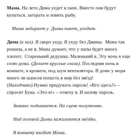
Мама.
На лето Дима уедет к папе. Вместе они будут
купаться, загорать и ловить рыбу.
Мама забирает у Димы пакет, уходит.
Дима
(
в зал).
Я скоро уеду. Я уеду без Джины. Мама так
решила, а не я. Мама думает, что у папы будет много
хлопот. Старенький дедушка. Маленький я. Эту ночь я еще
сплю дома. (
Делает круглые глаза).
Последняя ночь в
комнате, в кровати, под шум вентилятора. В доме у моря
много ли шансов попасть в мир без звёзд!
(
Находчиво).
Нужно придумать пароль! «Кто здесь?» –
спросит Бука. «Это я!» – отвечу я. И назову пароль.
Занавес подымается. На сцене полутемно.
Над головой Димы зажигаются звёзды.
В комнату входит Мама.