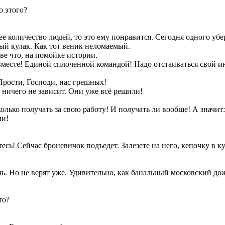
о этого?
 количество людей, то это ему понравится. Сегодня одного убер
ный кулак. Как тот веник неломаемый.
ве что, на помойке истории.
вместе! Единой сплоченной командой! Надо отстаиваться свой ин
Прости, Господи, нас грешных!
 ничего не зависит. Они уже всё решили!
олько получать за свою работу! И получать ли вообще! А значит: 
ли!
ь! Сейчас броневичок подъедет. Залезете на него, кепочку в кул
шь. Но не верят уже. Удивительно, как банальный московский до
то?