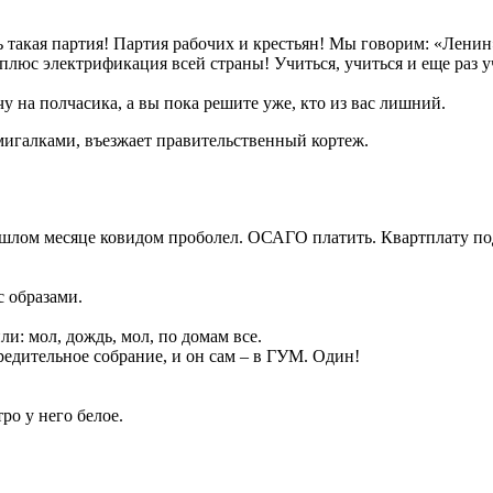
ть такая партия! Партия рабочих и крестьян! Мы говорим: «Лен
плюс электрификация всей страны! Учиться, учиться и еще раз у
чу на полчасика, а вы пока решите уже, кто из вас лишний.
мигалками, въезжает правительственный кортеж.
шлом месяце ковидом проболел. ОСАГО платить. Квартплату под
с образами.
и: мол, дождь, мол, по домам все.
чредительное собрание, и он сам – в ГУМ. Один!
ро у него белое.