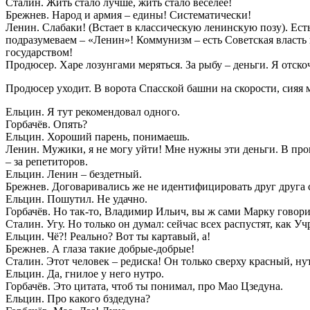
Сталин. Жить стало лучше, жить стало веселее!
Брежнев. Народ и армия – едины! Систематически!
Ленин. Слабаки! (Встает в классическую ленинскую позу). Ес
подразумеваем – «Ленин»! Коммунизм – есть Советская власть 
государством!
Продюсер. Харе лозунгами меряться. За рыбу – деньги. Я отско
Продюсер уходит. В ворота Спасской башни на скорости, сияя 
Ельцин. Я тут рекомендовал одного.
Горбачёв. Опять?
Ельцин. Хороший парень, понимаешь.
Ленин. Мужики, я не могу уйти! Мне нужны эти деньги. В про
– за репетиторов.
Ельцин. Ленин – бездетный.
Брежнев. Договаривались же не идентифицировать друг друга 
Ельцин. Пошутил. Не удачно.
Горбачёв. Но так-то, Владимир Ильич, вы ж сами Марку говорил
Сталин. Угу. Но только он думал: сейчас всех распустят, как У
Ельцин. Чё?! Реально? Вот ты картавый, а!
Брежнев. А глаза такие добрые-добрые!
Сталин. Этот человек – редиска! Он только сверху красный, нут
Ельцин. Да, гнилое у него нутро.
Горбачёв. Это цитата, чтоб ты понимал, про Мао Цзедуна.
Ельцин. Про какого бздедуна?