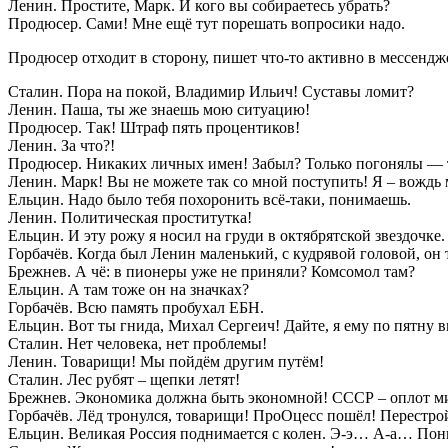
Ленин. Простите, Марк. И кого вы собираетесь убрать?
Продюсер. Сами! Мне ещё тут порешать вопросики надо.
Продюсер отходит в сторону, пишет что-то активно в мессендж
Сталин. Пора на покой, Владимир Ильич! Суставы ломит?
Ленин. Паша, ты же знаешь мою ситуацию!
Продюсер. Так! Штраф пять процентиков!
Ленин. За что?!
Продюсер. Никаких личных имен! Забыл? Только погонялы — 
Ленин. Марк! Вы не можете так со мной поступить! Я – вождь 
Ельцин. Надо было тебя похоронить всё-таки, понимаешь.
Ленин. Политическая проститутка!
Ельцин. И эту рожу я носил на груди в октябрятской звездочке.
Горбачёв. Когда был Ленин маленький, с кудрявой головой, он 
Брежнев. А чё: в пионеры уже не приняли? Комсомол там?
Ельцин. А там тоже он на значках?
Горбачёв. Всю память пробухал ЕБН.
Ельцин. Вот ты гнида, Михал Сергеич! Дайте, я ему по пятну
Сталин. Нет человека, нет проблемы!
Ленин. Товарищи! Мы пойдём другим путём!
Сталин. Лес рубят – щепки летят!
Брежнев. Экономика должна быть экономной! СССР – оплот ми
Горбачёв. Лёд тронулся, товарищи! ПроОцесс пошёл! Перестрой
Ельцин. Великая Россия поднимается с колен. Э-э… А-а… Пон