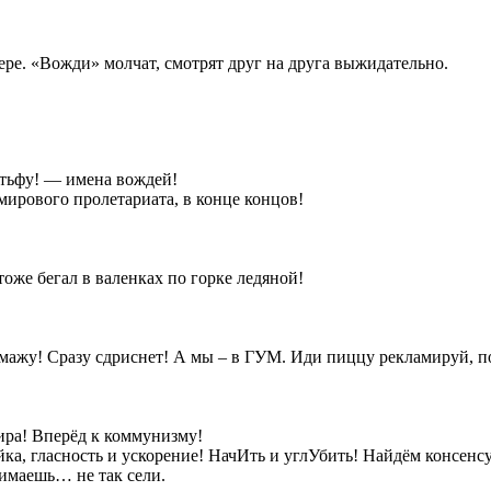
ере. «Вожди» молчат, смотрят друг на друга выжидательно.
тьфу! — имена вождей!
мирового пролетариата, в конце концов!
тоже бегал в валенках по горке ледяной!
 вмажу! Сразу сдриснет! А мы – в ГУМ. Иди пиццу рекламируй, 
ра! Вперёд к коммунизму!
ка, гласность и ускорение! НачИть и углУбить! Найдём консенсу
имаешь… не так сели.