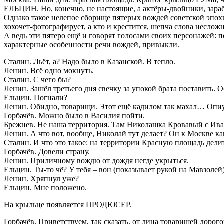
ЕЛЬЦИН. Но, конечно, не настоящие, а актёры-двойники, зара
Однако такое нелепое сборище пятерых вождей советской эпох
хохочет-фотографирует, а кто и крестится, шепча слова неслож
А ведь эти пятеро ещё и говорят голосами своих персонажей: п
характерные особенности речи вождей, привыкли.
Сталин. Льёт, а? Надо было в Казанской. В тепло.
Ленин. Всё одно мокнуть.
Сталин. С чего бы?
Ленин. Зашёл третьего дня свечку за упокой брата поставить. 
Ельцин. Погнали?
Ленин. Обидно, товарищи. Этот ещё кадилом так махал… Опиу
Горбачёв. Можно было в Василия пойти.
Брежнев. Не наша территория. Там Николашка Кровавый с Ив
Ленин. А что вот, вообще, Николай тут делает? Он к Москве к
Сталин. И что это такое: на территории Красную площадь дели
Горбачёв. Довели страну.
Ленин. Приличному вождю от дождя негде укрыться.
Ельцин. Ты-то чё? У тебя – вон (показывает рукой на Мавзолей
Ленин. Хряпнул уже?
Ельцин. Мне положено.
На крыльце появляется ПРОДЮСЕР.
Горбачёв. Приветствуем, так сказать, от лица товарищей дорог