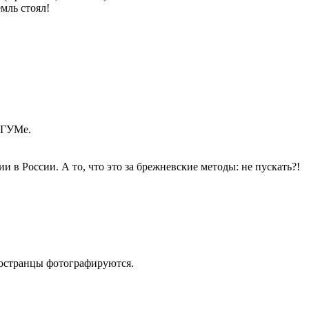
мль стоял!
в ГУМе.
и в России. А то, что это за брежневские методы: не пускать?!
иностранцы фотографируются.