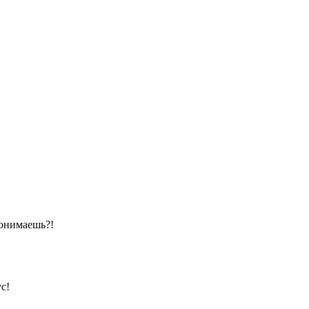
понимаешь?!
с!