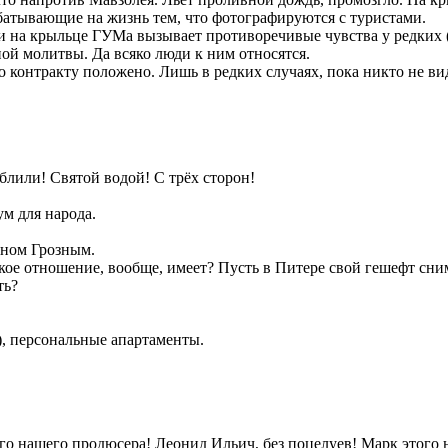
батывающие на жизнь тем, что фотографируются с туристами.
и на крыльце ГУМа вызывает противоречивые чувства у редких (
ной молитвы. Да всяко люди к ним относятся.
о контракту положено. Лишь в редких случаях, пока никто не вид
Облили! Святой водой! С трёх сторон!
м для народа.
аном Грозным.
акое отношение, вообще, имеет? Пусть в Питере свой гешефт сни
ть?
), персональные апартаменты.
ого нашего продюсера! Леонид Ильич, без поцелуев! Марк этого 