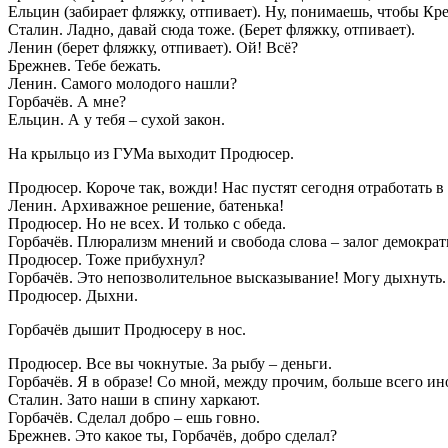
Ельцин (забирает фляжку, отпивает). Ну, понимаешь, чтобы Кре
Сталин. Ладно, давай сюда тоже. (Берет фляжку, отпивает).
Ленин (берет фляжку, отпивает). Ой! Всё?
Брежнев. Тебе бежать.
Ленин. Самого молодого нашли?
Горбачёв. А мне?
Ельцин. А у тебя – сухой закон.
На крыльцо из ГУМа выходит Продюсер.
Продюсер. Короче так, вожди! Нас пустят сегодня отработать 
Ленин. Архиважное решение, батенька!
Продюсер. Но не всех. И только с обеда.
Горбачёв. Плюрализм мнений и свобода слова – залог демократи
Продюсер. Тоже прибухнул?
Горбачёв. Это непозволительное высказывание! Могу дыхнуть.
Продюсер. Дыхни.
Горбачёв дышит Продюсеру в нос.
Продюсер. Все вы чокнутые. За рыбу – деньги.
Горбачёв. Я в образе! Со мной, между прочим, больше всего 
Сталин. Зато наши в спину харкают.
Горбачёв. Сделал добро – ешь говно.
Брежнев. Это какое ты, Горбачёв, добро сделал?