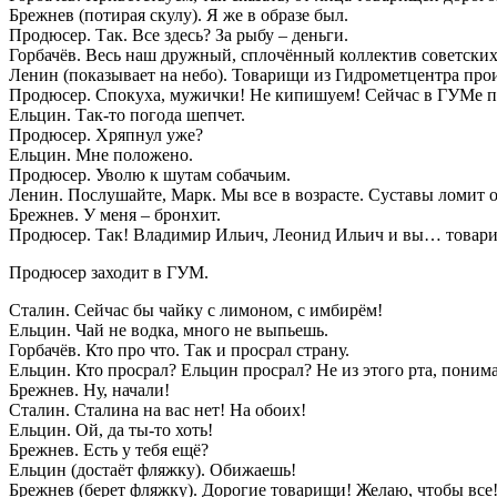
Брежнев (потирая скулу). Я же в образе был.
Продюсер. Так. Все здесь? За рыбу – деньги.
Горбачёв. Весь наш дружный, сплочённый коллектив советских
Ленин (показывает на небо). Товарищи из Гидрометцентра прои
Продюсер. Спокуха, мужички! Не кипишуем! Сейчас в ГУМе пере
Ельцин. Так-то погода шепчет.
Продюсер. Хряпнул уже?
Ельцин. Мне положено.
Продюсер. Уволю к шутам собачьим.
Ленин. Послушайте, Марк. Мы все в возрасте. Суставы ломит о
Брежнев. У меня – бронхит.
Продюсер. Так! Владимир Ильич, Леонид Ильич и вы… товарищи
Продюсер заходит в ГУМ.
Сталин. Сейчас бы чайку с лимоном, с имбирём!
Ельцин. Чай не водка, много не выпьешь.
Горбачёв. Кто про что. Так и просрал страну.
Ельцин. Кто просрал? Ельцин просрал? Не из этого рта, поним
Брежнев. Ну, начали!
Сталин. Сталина на вас нет! На обоих!
Ельцин. Ой, да ты-то хоть!
Брежнев. Есть у тебя ещё?
Ельцин (достаёт фляжку). Обижаешь!
Брежнев (берет фляжку). Дорогие товарищи! Желаю, чтобы все! 