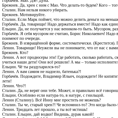
Горбачёв. Мао. Дзе! Дуна.
Брежнев. Да, хрен с ним с Мао. Что делать-то будем? Кого – тог
Сталин. Нам нельзя никого убирать.
Брежнев. Мотивируйте.
Сталин. Если Марк поймет, что можно делить деньги на меньшее
Горбачёв. Да, товарищи! Надо держаться вместе! Надо как еди
Ельцин. Да, не получается у нас веником-то быть. Мусором, раз
Горбачёв. Я себя мусором не считаю, Борис Николаевич! Надо 
поимеют по очереди.
Брежнев. В извращённой форме, систематически. (Крестится). 
Ленин. Товарищи! Неужели вы не понимаете, что от нас с вами
Брежнев. Кто?
Ленин. А вот продюсеры эти! Где работать, сколько работать, ск
учиться наши дети! Они всё решили! А мы – только исполните
Ельцин. Чё ты раздухарился-то?
Ленин. А вам самим не надоело, батенька?!
Горбачёв. Подождите, Владимир Ильич, подождите! Не кипятитес
лети!
Ленин. Что?!
Сталин. Да, не верят они тебе. Может, и правильно всё говори
Ельцин. Особливо если натура-то, в натуре, с гнильцой.
Ленин (Сталину). Всё Инну мне простить не можешь?
Сталин. Ты че, старый хрен?! Че вспомнил-то? Это когда было-
Ленин. Тридцать лет прошло, а ты всё мстишь!
Сталин. Ельцин, дай водки! Видишь, дурак какой!