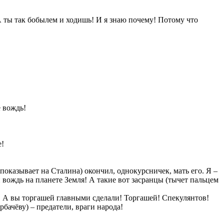
А ты так бобылем и ходишь! И я знаю почему! Потому что
е вождь!
е!
казывает на Сталина) окончил, однокурсничек, мать его. Я –
 вождь на планете Земля! А такие вот засранцы (тычет пальцем
л. А вы торгашей главными сделали! Торгашей! Спекулянтов!
бачёву) – предатели, враги народа!