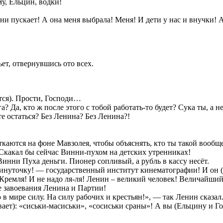
му, Ельцин, водки!
юни пускает! А она меня выбрала! Меня! И дети у нас и внучки! 
ьет, отвернувшись ото всех.
тся). Прости, Господи…
га? Да, кто ж после этого с тобой работать-то будет? Сука ты, а н
е остаться? Без Ленина? Без Ленина?!
каются на фоне Мавзолея, чтобы объяснять, кто ты такой вообщ
 Скакал бы сейчас Винни-пухом на детских утренниках!
Винни Пуха деньги. Пионер сопливый, а рубль в кассу несёт.
нуточку! — государственный институт кинематографии! И он (по
 Кремля! И не надо ля-ля! Ленин – великий человек! Величайший
се завоевания Ленина и Партии!
 в мире силу. На силу рабочих и крестьян!», — так Ленин сказа
ает): «сиськи-масиськи», «сосиськи сраны»! А вы (Ельцину и Гор