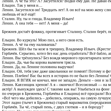
Ленин. А чё ты это? А? Засуетился? Водки ему дай. Не давай е
Ельцин. Так у меня и…
Ленин. Засуетился он! Тридцать лет! А он всё на мою жену сл
любишь её всё ещё!
Сталин. Ну, ты и гнида, Владимир Ильич!
Ленин. А она тебя — нет! А меня – да!
Брежнев достаёт фляжку, протягивает Сталину. Сталин берёт, п
Ельцин. Во куркуль! Мою пил, а него своя есть.
Ленин. А чё ты ему наливаешь?
Брежнев. Шёл бы ты козе в трещину, Владимир Ильич. (Крести
Горбачёв. Серьезно, хотел без нас день отработать? Всё бабло, а
Ленин. Вы трёхнулись? Без вождя мирового пролетариата хотит
Ельцин. Да, чья бы корова выменем трясла.
Ленин. Да, на Ленине половина выручки!
Ельцин. Ой, тебя уже даже школьники не помнят! Потому и фот
Ленин. Плебеи! Вас бы всех в истории-то не было без Ленина!
Ельцин. Я ВГИК не кончал, мне не западло. Деньги – они и за 
Ленин. Кавээнщик хренов! А я – окончил! Всесоюзный — на ми
актёр! А вынужден здесь! С такими как вы! Улыбаться на фоне
по очереди в Брежнева, Горбачёва и Ельцина) всё просрали! В
«Всё чего мы добились – добились, опираясь, на самую лучшую
Этот ладно (тычет в Брежнева) старый маразматик (передразнив
Горбачёв. Ты чё, старый пень, с двух глотков – и в борозду?