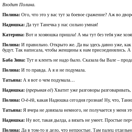
Входит Полина.
Полина:
Ого, что это у вас тут за боевое сражение? Аж во дво
Надюшка:
Да тут Танечка у нас сильно умная!
Катерина:
Вот и хозяюшка пришла! А мы тут без тебя уже хоз
Полина:
И правильно. Открыто же. Да вы здесь давно уже, как 
будут. Так написала, чтобы женщины к нам присоединялись. А т
Баба Зина:
Тут и клеить не надо было. Сказала бы Вале – прод
Полина:
И то правда. А я и не подумала.
Татьяна:
А я вот о чем подумала…
Надюшка:
(
прерывая её
) Хватит уже разговоры разговаривать, 
Полина:
О-ё-ёй, какая Надюшка сегодня грозная! Ну, что, Танюха
Татьяна:
Я вчера не довязала немного, не получается у меня эт
Надюшка:
Ну вот, такая дылда, а вязать не умеет. Простые пер
Полина:
Да в том-то и дело, что непростые. Там палец отдельн