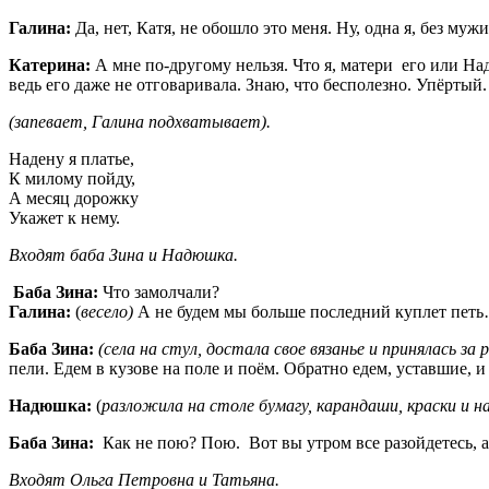
Галина:
Да, нет, Катя, не обошло это меня. Ну, одна я, без му
Катерина:
А мне по-другому нельзя. Что я, матери его или Н
ведь его даже не отговаривала. Знаю, что бесполезно. Упёртый.
(запевает, Галина подхватывает).
Надену я платье,
К милому пойду,
А месяц дорожку
Укажет к нему.
Входят баба Зина и Надюшка.
Баба Зина:
Что замолчали?
Галина:
(
весело)
А не будем мы больше последний куплет петь
Баба Зина:
(села на стул, достала свое вязанье и принялась за 
пели. Едем в кузове на поле и поём. Обратно едем, уставшие, и 
Надюшка:
(
разложила на столе бумагу, карандаши, краски и н
Баба Зина:
Как не пою? Пою.
Вот вы утром все разойдетесь, а
Входят Ольга Петровна и Татьяна.