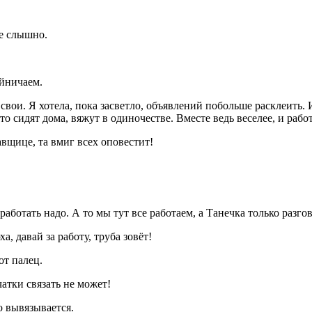
ре слышно.
яйничаем.
свои. Я хотела, пока засветло, объявлений побольше расклеить.
о сидят дома, вяжут в одиночестве. Вместе ведь веселее, и рабо
авщице, та вмиг всех оповестит!
работать надо. А то мы тут все работаем, а Танечка только разг
, давай за работу, труба зовёт!
от палец.
чатки связать не может!
о вывязывается.