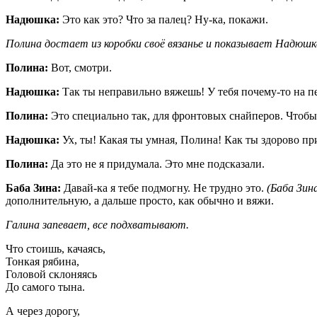
Надюшка:
Это как это? Что за палец? Ну-ка, покажи.
Полина достает из коробки своё вязанье и показывает Надюшк
Полина:
Вот, смотри.
Надюшка:
Так ты неправильно вяжешь! У тебя почему-то на пер
Полина:
Это специально так, для фронтовых снайперов. Чтобы
Надюшка:
Ух, ты! Какая ты умная, Полина! Как ты здорово пр
Полина:
Да это не я придумала. Это мне подсказали.
Баба Зина:
Давай-ка я тебе подмогну. Не трудно это.
(Баба Зин
дополнительную, а дальше просто, как обычно и вяжи.
Галина запевает, все подхватывают.
Что стоишь, качаясь,
Тонкая рябина,
Головой склоняясь
До самого тына.
А через дорогу,