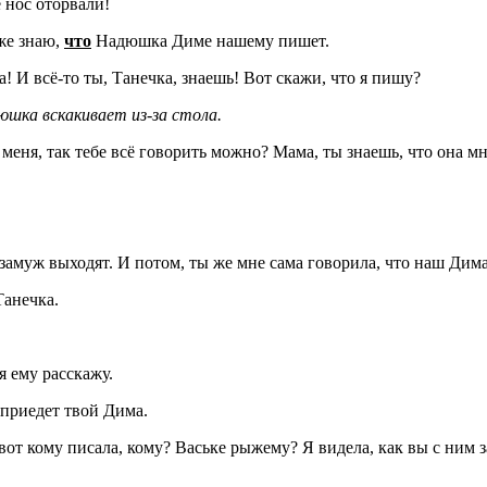
 нос оторвали!
же знаю,
что
Надюшка Диме нашему пишет.
а! И всё-то ты, Танечка, знаешь! Вот скажи, что я пишу?
шка вскакивает из-за стола.
меня, так тебе всё говорить можно? Мама, ты знаешь, что она мн
замуж выходят. И потом, ты же мне сама говорила, что наш Дима 
Танечка.
я ему расскажу.
 приедет твой Дима.
вот кому писала, кому? Ваське рыжему? Я видела, как вы с ним 