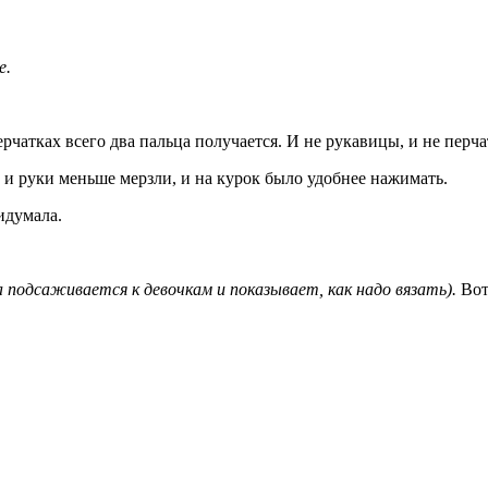
е.
чатках всего два пальца получается. И не рукавицы, и не перча
 и руки меньше мерзли, и на курок было удобнее нажимать.
идумала.
а подсаживается к девочкам и показывает, как надо вязать).
Вот