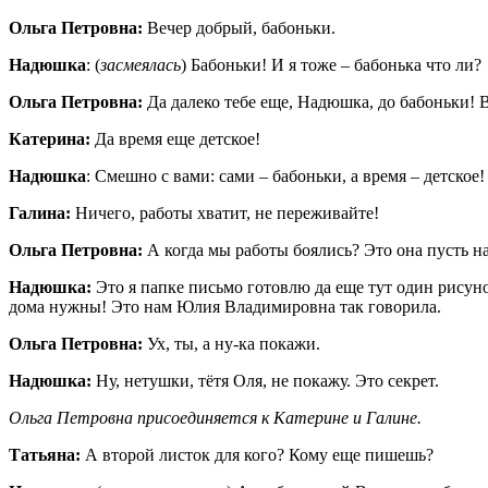
Ольга Петровна:
Вечер добрый, бабоньки.
Надюшка
: (
засмеялась
) Бабоньки! И я тоже – бабонька что ли?
Ольга Петровна:
Да далеко тебе еще, Надюшка, до бабоньки!
Катерина:
Да время еще детское!
Надюшка
: Смешно с вами: сами – бабоньки, а время – детское!
Галина:
Ничего, работы хватит, не переживайте!
Ольга Петровна:
А когда мы работы боялись? Это она пусть н
Надюшка:
Это я папке письмо готовлю да еще тут один рисуно
дома нужны! Это нам Юлия Владимировна так говорила.
Ольга Петровна:
Ух, ты, а ну-ка покажи.
Надюшка:
Ну, нетушки, тётя Оля, не покажу. Это секрет.
Ольга Петровна присоединяется к Катерине и Галине.
Татьяна:
А второй листок для кого? Кому еще пишешь?