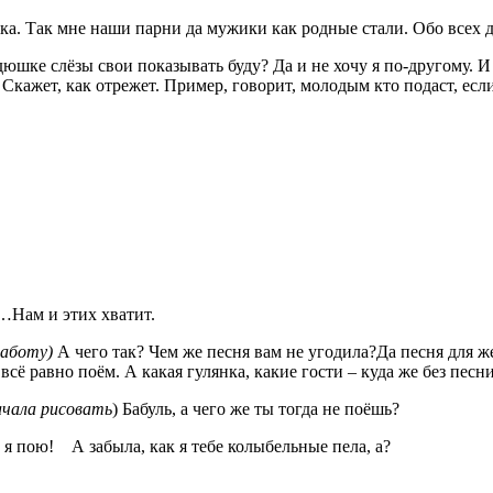
жика. Так мне наши парни да мужики как родные стали. Обо всех 
адюшке слёзы свои показывать буду? Да и не хочу я по-другому.
 Скажет, как отрежет. Пример, говорит, молодым кто подаст, есл
…Нам и этих хватит.
работу)
А чего так? Чем же песня вам не угодила?Да песня для ж
всё равно поём. А какая гулянка, какие гости – куда же без песн
ачала рисовать
) Бабуль, а чего же ты тогда не поёшь?
 я пою!
А забыла, как я тебе колыбельные пела, а?