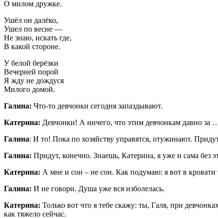
О милом дружке.
Ушёл он далёко,
Ушел по весне —
Не знаю, искать где,
В какой стороне.
У белой берёзки
Вечерней порой
Я жду не дождуся
Милого домой.
Галина:
Что-то девчонки сегодня запаздывают.
Катерина:
Девчонки! А ничего, что этим девчонкам давно за …
Галина
: И то! Пока по хозяйству управятся, отужинают. Придут
Галина:
Придут, конечно. Знаешь, Катерина, я уже и сама без эт
Катерина:
А мне и сон – не сон. Как подумаю: я вот в кровати
Галина:
И не говори. Душа уже вся изболелась.
Катерина:
Только вот что я тебе скажу: ты, Галя, при девчонка
как тяжело сейчас.