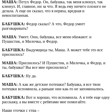
МАША:
Петух Федор. Он, бабушка, так меня клюнул, так
клюнул. И, главное, ни за что. Я ведь ему ничего плохого не
делала. А еще он сказал, что я неряха, вредная и
невоспитанная.
БАБУШКА:
Федор сказал? А что, Федор умеет
разговаривать?
МАША
: Умеет. Они, бабушка, все меня обижают: и
Пушистик, и Милочка, и Федор.
БАБУШКА:
Выдумщица ты, Маша. А может тебе это все
приснилось?
МАША:
Приснилось? И Пушистик, и Милочка, и Федор, и
ты, бабушка? Вы все мне приснились?
БАБУШКА
: Ну да.
МАША:
А как же детские потешки? Бабушка, я все твои
потешки вспомнила, а раньше они как-то не запоминались.
БАБУШКА:
Вот и хорошо, что вспомнила. А я тебе еще одну
расскажу, а вы вместе с ребятами мне помогайте.
Наши уточки с утра –