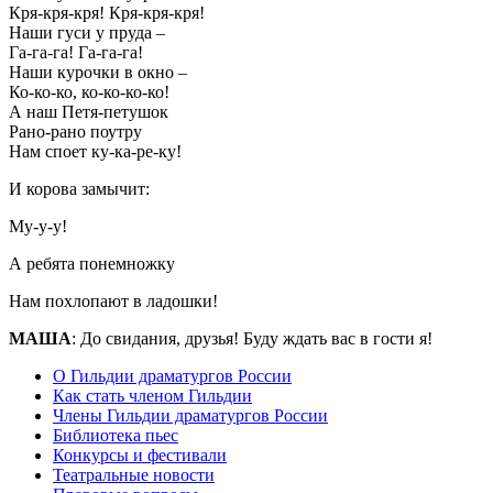
Кря-кря-кря! Кря-кря-кря!
Наши гуси у пруда –
Га-га-га! Га-га-га!
Наши курочки в окно –
Ко-ко-ко, ко-ко-ко-ко!
А наш Петя-петушок
Рано-рано поутру
Нам споет ку-ка-ре-ку!
И корова замычит:
Му-у-у!
А ребята понемножку
Нам похлопают в ладошки!
МАША
: До свидания, друзья! Буду ждать вас в гости я!
О Гильдии драматургов России
Как стать членом Гильдии
Члены Гильдии драматургов России
Библиотека пьес
Конкурсы и фестивали
Театральные новости