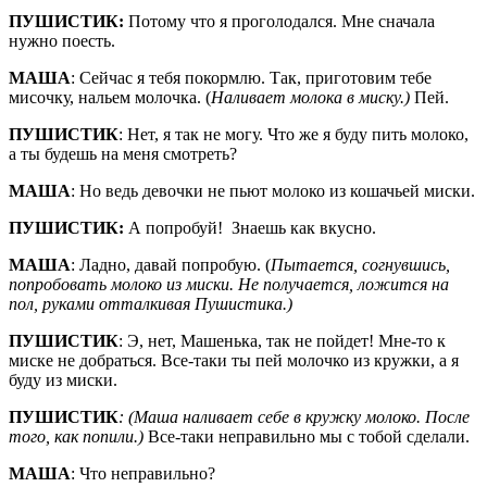
ПУШИСТИК:
Потому что я проголодался. Мне сначала
нужно поесть.
МАША
: Сейчас я тебя покормлю. Так, приготовим тебе
мисочку, нальем молочка. (
Наливает молока в миску.)
Пей.
ПУШИСТИК
: Нет, я так не могу. Что же я буду пить молоко,
а ты будешь на меня смотреть?
МАША
: Но ведь девочки не пьют молоко из кошачьей миски.
ПУШИСТИК:
А попробуй! Знаешь как вкусно.
МАША
: Ладно, давай попробую. (
Пытается, согнувшись,
попробовать молоко из миски. Не получается, ложится на
пол, руками отталкивая Пушистика.)
ПУШИСТИК
: Э, нет, Машенька, так не пойдет! Мне-то к
миске не добраться. Все-таки ты пей молочко из кружки, а я
буду из миски.
ПУШИСТИК
: (Маша наливает себе в кружку молоко. После
того, как попили.)
Все-таки неправильно мы с тобой сделали.
МАША
: Что неправильно?