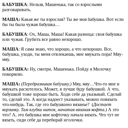
БАБУШКА
: Нельзя, Машенька, так со взрослыми
разговаривать.
МАША:
Какая же ты взрослая? Ты же моя бабушка. Вот если
бы ты была чужая бабушка…
БАБУШКА
: Ох, Маша, Маша! Какая разница: своя бабушка
или чужая. Грубить все равно нехорошо.
МАША
: Я сама знаю, что хорошо, а что нехорошо. Все,
бабушка, уходи, ты меня отвлекаешь, мне мяукать пора! Мяу-
мяу.
БАБУШКА:
Ну, смотри, Машенька. Пойду я Милочку
покормлю.
МАША:
(Передразнивая бабушку.)
Мяу, мяу…Что-то мне и
мяукать расхотелось. Может, я лучше буду бабушкой. А что,
бабушкой тоже хорошо быть. Ходи себе да указывай. Сделай
то, сделай это. А когда надоест указывать, можно повязать
что-нибудь. Так, где это бабушкино вязанье? (
Достает
корзинку. Там клубки ниток, начатая вязаная кофта.)
А это
что? А, это бабушка мне кофточку начала вязать. Что тут не
вязать, сиди себе да перебирай иголочки.