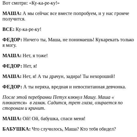
Вот смотри: «Ку-ка-ре-ку!»
МАША:
А мы сейчас все вместе попробуем, и у нас громче
получится.
ВСЕ:
Ку-ка-ре-ку!
ФЕДОР:
Ничего ты, Маша, не понимаешь! Кукарекать только
я могу.
МАША:
Нет, я тоже!
ФЕДОР:
Нет, я!
МАША:
Нет, я! А ты драчун, задира! Ты нехороший!
ФЕДОР:
А ты неряха, вредная и невоспитанная девчонка.
После этой перебранки Петух клюнул Машу. Маша «
плюхается» в гамак. Садится, трет глаза, озирается по
сторонам и кричит.
МАША:
Ой! Ой, бабушка, спаси меня!
БАБУШКА:
Что случилось, Маша? Кто тебя обидел?