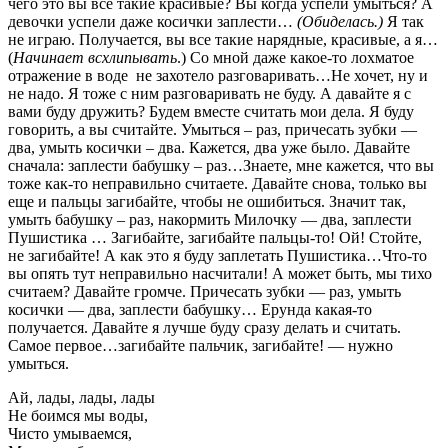
чего это вы все такие красивые? Вы когда успели умыться? А
девочки успели даже косички заплести…
(Обиделась.)
Я так
не играю. Получается, вы все такие нарядные, красивые, а я…
(
Начинает всхлипывать
.) Со мной даже какое-то лохматое
отражение в воде не захотело разговаривать…Не хочет, ну и
не надо. Я тоже с ним разговаривать не буду. А давайте я с
вами буду дружить? Будем вместе считать мои дела. Я буду
говорить, а вы считайте. Умыться – раз, причесать зубки —
два, умыть косички – два. Кажется, два уже было. Давайте
сначала: заплести бабушку – раз…Знаете, мне кажется, что вы
тоже как-то неправильно считаете. Давайте снова, только вы
еще и пальцы загибайте, чтобы не ошибиться. Значит так,
умыть бабушку – раз, накормить Милочку — два, заплести
Пушистика … Загибайте, загибайте пальцы-то! Ой! Стойте,
не загибайте! А как это я буду заплетать Пушистика…Что-то
вы опять тут неправильно насчитали! А может быть, мы тихо
считаем? Давайте громче. Причесать зубки — раз, умыть
косички — два, заплести бабушку… Ерунда какая-то
получается. Давайте я лучше буду сразу делать и считать.
Самое первое…загибайте пальчик, загибайте! — нужно
умыться.
Ай, лады, лады, лады
Не боимся мы воды,
Чисто умываемся,