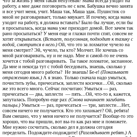
Что за жизнь у меня такая непутевая? Мама всегда уходит на
работу, а мне даже поговорить не с кем. Бабушка вечно занята
и все учит меня, учит. Маша так, Маша эдак. Пушистик со
мной не разговаривает, только мяукает. И почему, когда мама
уходит на работу, я должна вставать? Было бы лучше, если бы
я просыпалась, когда мама уже приходит домой. Вот зачем так
рано просыпаться? У меня еще и глазки почти спят, совсем не
хотят открываться. (
Встает, полусонная, подходит к тазику с
водой, смотрится в него.)
Ой, что это за лохматое чучело на
меня смотрит? Эй, чучело, ты кто? Молчит. Не хочешь со
мной разговаривать, ну и не надо. Мне и самой-то не очень
хочется с тобой разговаривать. Ты такое лохматое, заспанное.
Да мне и некогда тут с тобой беседовать, знаешь, сколько у
меня сегодня много работы? Не знаешь! Бе-е!
(Показывает
отражению язык.)
А я знаю. Только сначала надо умыться,
почистить зубы, причесаться, заплести косички…Ой, сколько
же это всего много. Сейчас посчитаю: Умыться — раз,
причесаться — два, заплести — пять…Ой, что-то я, кажется,
запуталась. Попробую еще раз:
(Снова начинает загибать
пальцы.)
Умыться — раз, причесаться — три, заплести…Нет,
совсем ничего не получается. Кто это хихикает? Ой, ребята!
Вам смешно, что у меня ничего не получается? Вообще-то это
хорошо, что вы пришли, вот вы-то как раз мне и поможете.
Мне нужно сосчитать, сколько дел я должна сегодня
переделать. Подождите-подождите! (
Разглядывает ребят.)
А