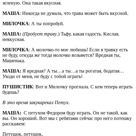
зеленую. Она такая вкусная.
МАША
: Никогда не думала, что трава может быть вкусной.
МИЛОЧКА
: А ты попробуй.
МАША:
(
Пробует траву
.) Тьфу, какая гадость. Кислая,
невкусная.
МИЛОЧКА
: А молочко-то мое любишь! Если я травку есть
не буду, откуда же тогда молочко возьмется? Вредная ты,
Машенька.
МАША:
Я вредная? А ты…а ты…а ты рогатая, бодатая…
Уходи от меня, не буду с тобой играть!
ПУШИСТИК
: Вот и Милочку прогнала. С кем теперь играть
будешь?
В это время закукарекал Петух.
МАША:
С петухом Федором буду играть. Он не такой, как
вы. Он хороший. Вот мы с ребятами сейчас про него потешку
расскажем:
Петушок, петушок,