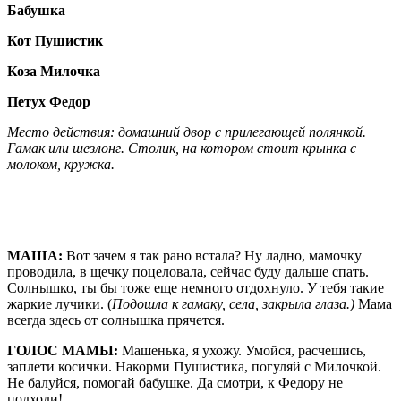
Бабушка
Кот Пушистик
Коза Милочка
Петух Федор
Место действия: домашний двор с прилегающей полянкой.
Гамак или шезлонг. Столик, на котором стоит крынка с
молоком, кружка.
МАША:
Вот зачем я так рано встала? Ну ладно, мамочку
проводила, в щечку поцеловала, сейчас буду дальше спать.
Солнышко, ты бы тоже еще немного отдохнуло. У тебя такие
жаркие лучики. (
Подошла к гамаку, села, закрыла глаза.)
Мама
всегда здесь от солнышка прячется.
ГОЛОС МАМЫ:
Машенька, я ухожу. Умойся, расчешись,
заплети косички. Накорми Пушистика, погуляй с Милочкой.
Не балуйся, помогай бабушке. Да смотри, к Федору не
подходи!