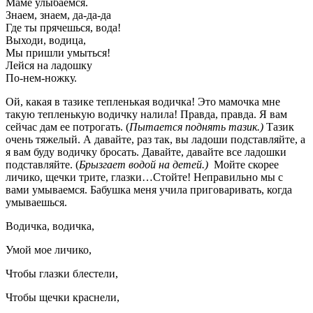
Маме улыбаемся.
Знаем, знаем, да-да-да
Где ты прячешься, вода!
Выходи, водица,
Мы пришли умыться!
Лейся на ладошку
По-нем-ножку.
Ой, какая в тазике тепленькая водичка! Это мамочка мне
такую тепленькую водичку налила! Правда, правда. Я вам
сейчас дам ее потрогать. (
Пытается поднять тазик.)
Тазик
очень тяжелый. А давайте, раз так, вы ладоши подставляйте, а
я вам буду водичку бросать. Давайте, давайте все ладошки
подставляйте. (
Брызгает водой на детей.)
Мойте скорее
личико, щечки трите, глазки…Стойте! Неправильно мы с
вами умываемся. Бабушка меня учила приговаривать, когда
умываешься.
Водичка, водичка,
Умой мое личико,
Чтобы глазки блестели,
Чтобы щечки краснели,