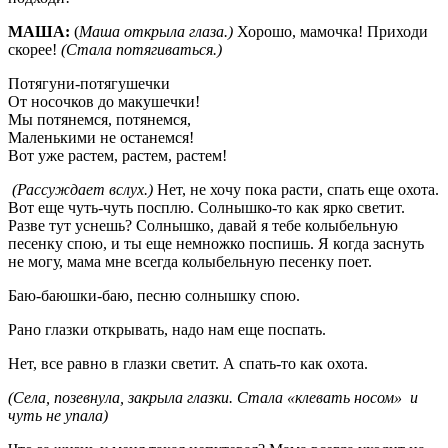
МАША:
(
Маша открыла глаза.)
Хорошо, мамочка! Приходи
скорее!
(Стала потягиваться.)
Потягуни-потягушечки
От носочков до макушечки!
Мы потянемся, потянемся,
Маленькими не останемся!
Вот уже растем, растем, растем!
(Рассуждает вслух.)
Нет, не хочу пока расти, спать еще охота.
Вот еще чуть-чуть посплю. Солнышко-то как ярко светит.
Разве тут уснешь? Солнышко, давай я тебе колыбельную
песенку спою, и ты еще немножко поспишь. Я когда заснуть
не могу, мама мне всегда колыбельную песенку поет.
Баю-баюшки-баю, песню солнышку спою.
Рано глазки открывать, надо нам еще поспать.
Нет, все равно в глазки светит. А спать-то как охота.
(Села, позевнула, закрыла глазки. Стала «клевать носом» и
чуть не упала)