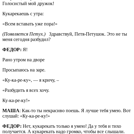
Голосистый мой дружок!
Кукарекаешь с утра:
«Всем вставать уже пора!»
(Появляется Петух.)
Здравствуй, Петя-Петушок. Это не ты
меня сегодня разбудил?
ФЕДОР:
Я!
Рано утром на дворе
Просыпаюсь на заре.
«Ку-ка-ре-ку», — я кричу, –
«Разбудить я всех хочу.
Ку-ка-ре-ку!»
МАША
: Как-то ты некрасиво поешь. Я лучше тебя умею. Вот
слушай: «Ку-ка-ре-ку!»
ФЕДОР:
Нет, кукарекать только я умею! Да у тебя и тихо
получается. А кукарекать надо громко, чтобы все слышали.