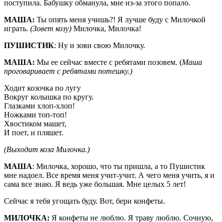
поступила. Бабушку обманула, мне из-за этого попало.
МАША:
Ты опять меня учишь?! Я лучше буду с Милочкой
играть.
(Зовет козу)
Милочка, Милочка!
ПУШИСТИК
: Ну и зови свою Милочку.
МАША:
Мы ее сейчас вместе с ребятами позовем. (
Маша
проговаривает с ребятами потешку.)
Ходит козочка по лугу
Вокруг колышка по кругу.
Глазками хлоп-хлоп!
Ножками топ-топ!
Хвостиком машет,
И поет, и пляшет.
(Выходит коза Милочка.)
МАША
: Милочка, хорошо, что ты пришла, а то Пушистик
мне надоел. Все время меня учит-учит. А чего меня учить, я и
сама все знаю. Я ведь уже большая. Мне целых 5 лет!
Сейчас я тебя угощать буду. Вот, бери конфеты.
МИЛОЧКА:
Я конфеты не люблю. Я траву люблю. Сочную,