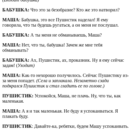
БАБУШКА:
Что это за безобразие? Кто же это натворил?
МАША
: Бабушка, это все Пушистик наделал! Я ему
говорила, что ты будешь ругаться, а он меня не послушал.
БАБУШКА:
А ты меня не обманываешь, Маша?
МАША:
Нет, что ты, бабушка! Зачем же мне тебя
обманывать?
БАБУШКА:
Ах, Пушистик, ах, проказник. Ну я ему сейчас
задам! (
Уходит)
МАША:
Как-то нехорошо получилось. Сейчас Пушистику из-
за меня попадет.
(Села и заплакала. Незаметно сзади
подкрался Пушистик и стал гладить ее по голове.)
ПУШИСТИК:
Успокойся, Маша, не плачь. Ну, что ты, как
маленькая.
МАША:
А я и так маленькая. Не буду я успокаиваться. Я
плакать буду.
ПУШИСТИК
: Давайте-ка, ребятки, будем Машу успокаивать.