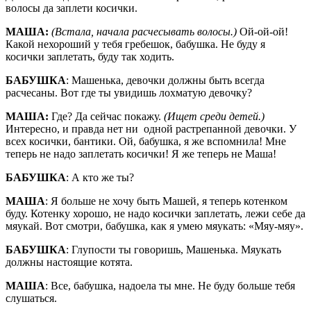
волосы да заплети косички.
МАША:
(Встала, начала расчесывать волосы.)
Ой-ой-ой!
Какой нехороший у тебя гребешок, бабушка. Не буду я
косички заплетать, буду так ходить.
БАБУШКА
: Машенька, девочки должны быть всегда
расчесаны. Вот где ты увидишь лохматую девочку?
МАША:
Где? Да сейчас покажу.
(Ищет среди детей.)
Интересно, и правда нет ни одной растрепанной девочки. У
всех косички, бантики. Ой, бабушка, я же вспомнила! Мне
теперь не надо заплетать косички! Я же теперь не Маша!
БАБУШКА
: А кто же ты?
МАША
: Я больше не хочу быть Машей, я теперь котенком
буду. Котенку хорошо, не надо косички заплетать, лежи себе да
мяукай. Вот смотри, бабушка, как я умею мяукать: «Мяу-мяу».
БАБУШКА
: Глупости ты говоришь, Машенька. Мяукать
должны настоящие котята.
МАША
: Все, бабушка, надоела ты мне. Не буду больше тебя
слушаться.