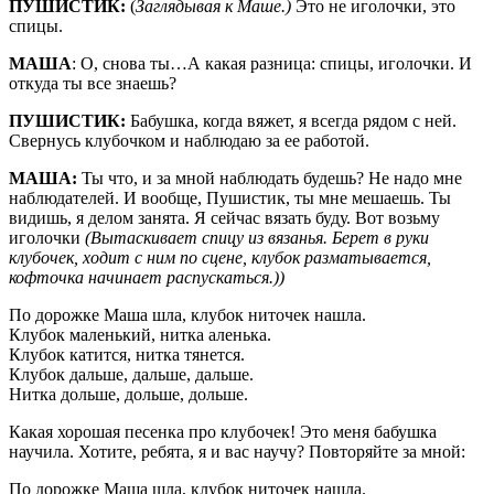
ПУШИСТИК:
(
Заглядывая к Маше.)
Это не иголочки, это
спицы.
МАША
: О, снова ты…А какая разница: спицы, иголочки. И
откуда ты все знаешь?
ПУШИСТИК:
Бабушка, когда вяжет, я всегда рядом с ней.
Свернусь клубочком и наблюдаю за ее работой.
МАША:
Ты что, и за мной наблюдать будешь? Не надо мне
наблюдателей. И вообще, Пушистик, ты мне мешаешь. Ты
видишь, я делом занята. Я сейчас вязать буду. Вот возьму
иголочки
(Вытаскивает спицу из вязанья. Берет в руки
клубочек, ходит с ним по сцене, клубок разматывается,
кофточка начинает распускаться.))
По дорожке Маша шла, клубок ниточек нашла.
Клубок маленький, нитка аленька.
Клубок катится, нитка тянется.
Клубок дальше, дальше, дальше.
Нитка дольше, дольше, дольше.
Какая хорошая песенка про клубочек! Это меня бабушка
научила. Хотите, ребята, я и вас научу? Повторяйте за мной:
По дорожке Маша шла, клубок ниточек нашла.