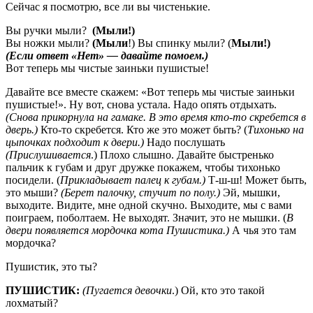
Сейчас я посмотрю, все ли вы чистенькие.
Вы ручки мыли?
(Мыли!)
Вы ножки мыли?
(Мыли
!) Вы спинку мыли? (
Мыли!)
(Если ответ «Нет» — давайте помоем.)
Вот теперь мы чистые заиньки пушистые!
Давайте все вместе скажем: «Вот теперь мы чистые заиньки
пушистые!». Ну вот, снова устала. Надо опять отдыхать.
(Снова прикорнула на гамаке. В это время кто-то скребется в
дверь.)
Кто-то скребется. Кто же это может быть? (
Тихонько на
цыпочках подходит к двери.)
Надо послушать
(Прислушивается
.) Плохо слышно. Давайте быстренько
пальчик к губам и друг дружке покажем, чтобы тихонько
посидели. (
Прикладывает палец к губам.)
Т-ш-ш! Может быть,
это мыши?
(Берет палочку, стучит по полу.)
Эй, мышки,
выходите. Видите, мне одной скучно. Выходите, мы с вами
поиграем, поболтаем. Не выходят. Значит, это не мышки. (
В
двери появляется мордочка кота Пушистика.)
А чья это там
мордочка?
Пушистик, это ты?
ПУШИСТИК:
(Пугается девочки
.) Ой, кто это такой
лохматый?