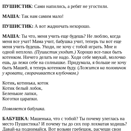
ПУШИСТИК
: Сами напились, а ребят не угостили.
МАША
: Так нам самим мало!
ПУШИСТИК:
А вот жадничать нехорошо.
МАША
: Ты что, меня учить еще будешь? Не люблю, когда
меня все учат! Мама учит, бабушка учит, теперь ты вот еще
меня учить будешь. Уходи, не хочу с тобой играть. Мне и
одной неплохо.
(Пушистик уходит.)
Хорошо все-таки быть
котенком. Ничего делать не надо. Ходи себе мяукай, молочко
ешь, да лежи себе на солнышке. Придумала, я больше не хочу
быть Машей, я теперь котенком буду. (
Ложится на половичок
у кровати, сворачивается клубочком.)
Котик
,
котинька, коток
Котик белый лобок,
Беленькие лапки,
Коготки царапки.
Появляется бабушка.
БАБУШКА
: Машенька, что с тобой? Ты почему улеглась на
место Пушистика? И почему ты до сих пор лохматая ходишь?
Давай-ка поднимайся. Вот возьми гребешок, расчеши свои