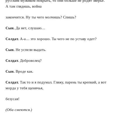
русским мужиком покрыть, то они больше не родят зверье.
А там глядишь, война
закончится. Ну ты чего молчишь? Спишь?
Сын.
Да нет, слушаю…
Солдат.
А-а… это хорошо. Ты чего не по уставу одет?
Сын.
Не успели выдать.
Солдат.
Доброволец?
Сын.
Вроде как.
Солдат.
Так то и я подумал. Гляжу, парень ты крепкий, а вот
морда у тебя щенячья,
безусая!
(Оба смеются.)