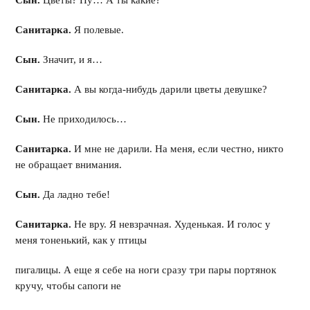
Сын.
Цветы? Ну… А ты какие?
Санитарка.
Я полевые.
Сын.
Значит, и я…
Санитарка.
А вы когда-нибудь дарили цветы девушке?
Сын.
Не приходилось…
Санитарка.
И мне не дарили. На меня, если честно, никто
не обращает внимания.
Сын.
Да ладно тебе!
Санитарка.
Не вру. Я невзрачная. Худенькая. И голос у
меня тоненький, как у птицы
пигалицы. А еще я себе на ноги сразу три пары портянок
кручу, чтобы сапоги не