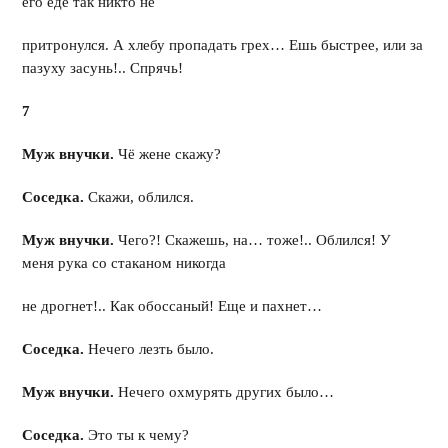
его еде так никто не
притронулся. А хлебу пропадать грех… Ешь быстрее, или за
пазуху засунь!.. Спрячь!
7
Муж внучки.
Чё жене скажу?
Соседка.
Скажи, облился.
Муж внучки.
Чего?! Скажешь, на… тоже!.. Облился! У
меня рука со стаканом никогда
не дрогнет!.. Как обоссаный! Еще и пахнет…
Соседка.
Нечего лезть было.
Муж внучки.
Нечего охмурять других было…
Соседка.
Это ты к чему?