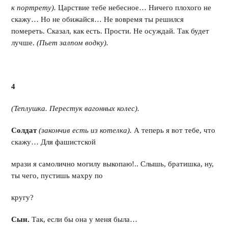
к портрету).
Царствие тебе небесное… Ничего плохого не
скажу… Но не обижайся… Не вовремя ты решился
помереть. Сказал, как есть. Прости. Не осуждай. Так будет
лучше.
(Пьет залпом водку).
4
(Теплушка. Перестук вагонных колес).
Солдат
(закончив есть из котелка).
А теперь я вот тебе, что
скажу… Для фашистской
мрази я самолично могилу выкопаю!.. Слышь, братишка, ну,
ты чего, пустишь махру по
кругу?
Сын.
Так, если бы она у меня была…