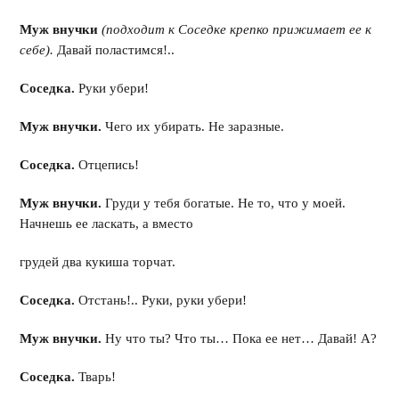
Муж внучки
(подходит к Соседке крепко прижимает ее к
себе).
Давай поластимся!..
Соседка.
Руки убери!
Муж внучки.
Чего их убирать. Не заразные.
Соседка.
Отцепись!
Муж внучки.
Груди у тебя богатые. Не то, что у моей.
Начнешь ее ласкать, а вместо
грудей два кукиша торчат.
Соседка.
Отстань!.. Руки, руки убери!
Муж внучки.
Ну что ты? Что ты… Пока ее нет… Давай! А?
Соседка.
Тварь!