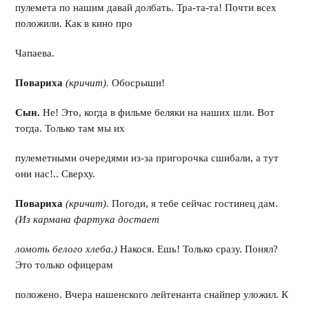
пулемета по нашим давай долбать. Тра-та-та! Почти всех
положили. Как в кино про
Чапаева.
Повариха
(кричит).
Обосрыши!
Сын.
Не! Это, когда в фильме беляки на наших шли. Вот
тогда. Только там мы их
пулеметными очередями из-за пригорочка сшибали, а тут
они нас!.. Сверху.
Повариха
(кричит).
Погоди, я тебе сейчас гостинец дам.
(Из кармана фартука достает
ломоть белого хлеба.)
Накося. Ешь! Только сразу. Понял?
Это только офицерам
положено. Вчера нашенского лейтенанта снайпер уложил. К