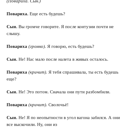
(Повариха. Сын.)
Повариха.
Еще есть будешь?
Сын.
Вы громче говорите. Я после контузии почти не
слышу.
Повариха
(громко).
Я говорю, есть будешь?
Сын.
Не! Нас мало после налета в живых осталось.
Повариха
(кричит).
Я тебя спрашивала, ты есть будешь
еще?
Сын.
Не! Это потом. Сначала они пути разбомбили.
Повариха
(кричит).
Сволочьё!
Сын.
Не! Я по неопытности в угол вагона забился. А они
все выскочили. Ну, они из