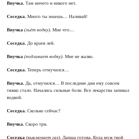
Внучка.
Там ничего и никого нет.
Соседка.
Много ты знаешь… Наливай!
Внучка
(льёт водку).
Мне что…
Соседка.
До краев лей.
Внучка
(подливает водку).
Мне не жалко.
Соседка.
Теперь отмучился…
Внучка.
Да, отмучился… В последние дни ему совсем
тяжко стало. Начались сильные боли. Все лекарства запивал
водкой.
Соседка.
Сколько сейчас?
Внучка.
Скоро три.
Соседка
(выключает газ).
Лапша готова. Куда муж твой