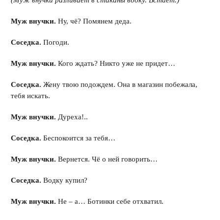
(Муж внучки разливает в стаканы водку. Встает.)
Муж внучки.
Ну, чё? Помянем деда.
Соседка.
Погоди.
Муж внучки.
Кого ждать? Никто уже не придет…
Соседка.
Жену твою подождем. Она в магазин побежала,
тебя искать.
Муж внучки.
Дуреха!..
Соседка.
Беспокоится за тебя…
Муж внучки.
Вернется. Чё о ней говорить…
Соседка.
Водку купил?
Муж внучки.
Не – а… Ботинки себе отхватил.