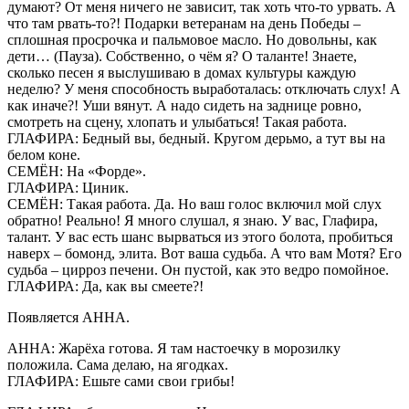
думают? От меня ничего не зависит, так хоть что-то урвать. А
что там рвать-то?! Подарки ветеранам на день Победы –
сплошная просрочка и пальмовое масло. Но довольны, как
дети… (Пауза). Собственно, о чём я? О таланте! Знаете,
сколько песен я выслушиваю в домах культуры каждую
неделю? У меня способность выработалась: отключать слух! А
как иначе?! Уши вянут. А надо сидеть на заднице ровно,
смотреть на сцену, хлопать и улыбаться! Такая работа.
ГЛАФИРА: Бедный вы, бедный. Кругом дерьмо, а тут вы на
белом коне.
СЕМЁН: На «Форде».
ГЛАФИРА: Циник.
СЕМЁН: Такая работа. Да. Но ваш голос включил мой слух
обратно! Реально! Я много слушал, я знаю. У вас, Глафира,
талант. У вас есть шанс вырваться из этого болота, пробиться
наверх – бомонд, элита. Вот ваша судьба. А что вам Мотя? Его
судьба – цирроз печени. Он пустой, как это ведро помойное.
ГЛАФИРА: Да, как вы смеете?!
Появляется АННА.
АННА: Жарёха готова. Я там настоечку в морозилку
положила. Сама делаю, на ягодках.
ГЛАФИРА: Ешьте сами свои грибы!