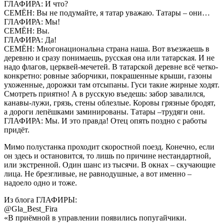
ГЛАФИРА: И что?
СЕМЁН: Вы не подумайте, я татар уважаю. Татары – они…
ГЛАФИРА: Мы!
СЕМЁН: Вы.
ГЛАФИРА: Да!
СЕМЁН: Многонациональна страна наша. Вот въезжаешь в
деревню и сразу понимаешь, русская она или татарская. И не
надо флагов, церквей-мечетей. В татарской деревне всё четко-
конкретно: ровные заборчики, покрашенные крыши, газоны
ухоженные, дорожки там отсыпаны. Гуси такие жирные ходят.
Смотреть приятно! А в русскую въедешь: забор завалился,
канавы-лужи, грязь, стены облезлые. Коровы грязные бродят,
а дороги лепёшками заминированы. Татары –трудяги они.
ГЛАФИРА: Мы. И это правда! Отец опять поздно с работы
придёт.
Мимо полустанка проходит скоростной поезд. Конечно, если
он здесь и остановится, то лишь по причине нестандартной,
или экстренной. Один шанс из тысячи. В окнах – скучающие
лица. Не брезгливые, не равнодушные, а вот именно –
надоело одно и тоже.
Из блога ГЛАФИРЫ:
@Gla_Best_Fira
«В приёмной в управлении появились попугайчики.