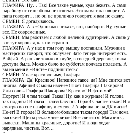
ГЛАФИРА: Ну… Так! Все такие умные, куда бежать. А сами
параболу от гиперболы не отличат. Это мама так говорит. А
папа говорит… но он не прилично говорит, я вам не скажу.
СЕМЁН: Я догадываюсь.
ГЛАФИРА: А в «Одноклассниках», вот, наоборот. Ну, тупые
все. Не современные.
СЕМЁН: Мы работаем с любой целевой аудиторией. А связь у
вас тут хорошая, как ни странно.
ГЛАФИРА: А у нас в том году вышку поставили. Мужики в
мастерских говорят, что облучает. Зато теперь интернет есть.
Вайфай. А раньше только в клубе, в соседней деревне, точка
доступа была. Можно было по субботам полчаса полазить. А
вы на меня в «Инсте» подпишитесь?
СЕМЁН: У вас красивое имя, Глафира.
ГЛАФИРА: Да! Красивое! Напевное такое, да? Мне снится вот
иногда. Афиши! С моим именем! Поёт Глафира Шакирова!
Или соло – Глафира Шакирова! Красиво! И фото моё!
Портрет! И я там такая! Такая! Ну, как в журнале! И голова
так поднята! И глаза – глаза блестят! Гордо! Счастье такое! И я
смотрю во сне на афишу и смеюсь! А афиша не на ДК висит!
Не-ет! В городе! В большом-большом таком городе! Там дома
высокие! Щиты рекламные везде! Всё светится! Магазины,
вывески. Машины красивые, дорогие! И люди ходят
нарядные, чистые. Вот…