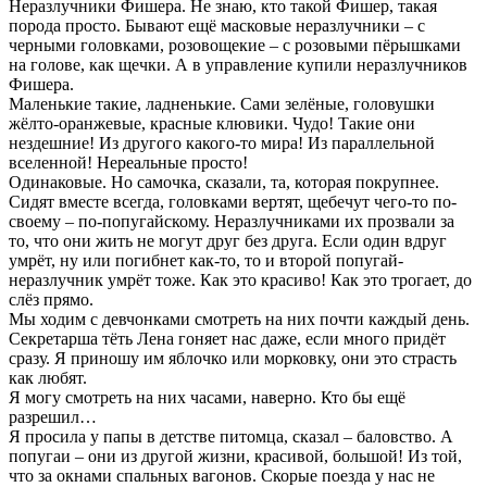
Неразлучники Фишера. Не знаю, кто такой Фишер, такая
порода просто. Бывают ещё масковые неразлучники – с
черными головками, розовощекие – с розовыми пёрышками
на голове, как щечки. А в управление купили неразлучников
Фишера.
Маленькие такие, ладненькие. Сами зелёные, головушки
жёлто-оранжевые, красные клювики. Чудо! Такие они
нездешние! Из другого какого-то мира! Из параллельной
вселенной! Нереальные просто!
Одинаковые. Но самочка, сказали, та, которая покрупнее.
Сидят вместе всегда, головками вертят, щебечут чего-то по-
своему – по-попугайскому. Неразлучниками их прозвали за
то, что они жить не могут друг без друга. Если один вдруг
умрёт, ну или погибнет как-то, то и второй попугай-
неразлучник умрёт тоже. Как это красиво! Как это трогает, до
слёз прямо.
Мы ходим с девчонками смотреть на них почти каждый день.
Секретарша тёть Лена гоняет нас даже, если много придёт
сразу. Я приношу им яблочко или морковку, они это страсть
как любят.
Я могу смотреть на них часами, наверно. Кто бы ещё
разрешил…
Я просила у папы в детстве питомца, сказал – баловство. А
попугаи – они из другой жизни, красивой, большой! Из той,
что за окнами спальных вагонов. Скорые поезда у нас не