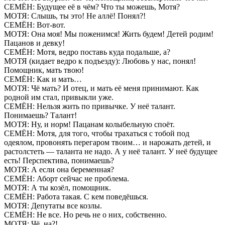
СЕМЁН: Будущее её в чём? Что ты можешь, Мотя?
МОТЯ: Слышь, ты это! Не аллё! Понял?!
СЕМЁН: Вот-вот.
МОТЯ: Она моя! Мы поженимся! Жить будем! Детей родим!
Пацанов и девку!
СЕМЁН: Мотя, ведро поставь куда подальше, а?
МОТЯ (кидает ведро к подъезду): Любовь у нас, понял!
Помощник, мать твою!
СЕМЁН: Как и мать…
МОТЯ: Чё мать? И отец, и мать её меня принимают. Как
родной им стал, привыкли уже.
СЕМЁН: Нельзя жить по привычке. У неё талант.
Понимаешь? Талант!
МОТЯ: Ну, и норм! Пацанам колыбельную споёт.
СЕМЁН: Мотя, для того, чтобы трахаться с тобой под
одеялом, провонять перегаром твоим… и нарожать детей, и
растолстеть — таланта не надо. А у неё талант. У неё будущее
есть! Перспектива, понимаешь?
МОТЯ: А если она беременная?
СЕМЁН: Аборт сейчас не проблема.
МОТЯ: А ты козёл, помощник.
СЕМЁН: Работа такая. С кем поведёшься.
МОТЯ: Депутаты все козлы.
СЕМЁН: Не все. Но речь не о них, собственно.
МОТЯ: Чё, на?!