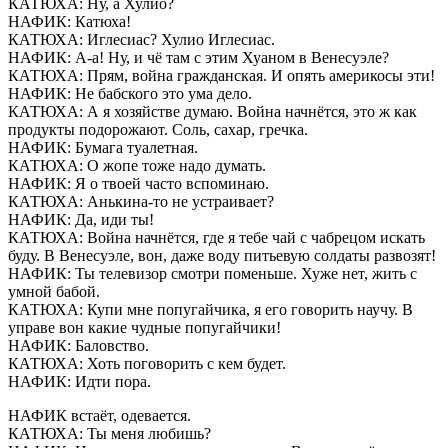
КАТЮХА: Ну, а Хулио?
НАФИК: Катюха!
КАТЮХА: Иглесиас? Хулио Иглесиас.
НАФИК: А-а! Ну, и чё там с этим Хуаном в Венесуэле?
КАТЮХА: Прям, война гражданская. И опять америкосы эти!
НАФИК: Не бабского это ума дело.
КАТЮХА: А я хозяйстве думаю. Война начнётся, это ж как
продукты подорожают. Соль, сахар, гречка.
НАФИК: Бумага туалетная.
КАТЮХА: О жопе тоже надо думать.
НАФИК: Я о твоей часто вспоминаю.
КАТЮХА: Анькина-то не устраивает?
НАФИК: Да, иди ты!
КАТЮХА: Война начнётся, где я тебе чай с чабрецом искать
буду. В Венесуэле, вон, даже воду питьевую солдаты развозят!
НАФИК: Ты телевизор смотри поменьше. Хуже нет, жить с
умной бабой.
КАТЮХА: Купи мне попугайчика, я его говорить научу. В
управе вон какие чудные попугайчики!
НАФИК: Баловство.
КАТЮХА: Хоть поговорить с кем будет.
НАФИК: Идти пора.
НАФИК встаёт, одевается.
КАТЮХА: Ты меня любишь?