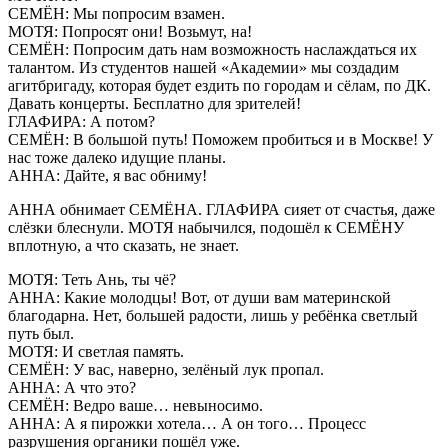
СЕМЁН: Мы попросим взамен.
МОТЯ: Попросят они! Возьмут, на!
СЕМЁН: Попросим дать нам возможность наслаждаться их
талантом. Из студентов нашей «Академии» мы создадим
агитбригаду, которая будет ездить по городам и сёлам, по ДК.
Давать концерты. Бесплатно для зрителей!
ГЛАФИРА: А потом?
СЕМЁН: В большой путь! Поможем пробиться и в Москве! У
нас тоже далеко идущие планы.
АННА: Дайте, я вас обниму!
АННА обнимает СЕМЁНА. ГЛАФИРА сияет от счастья, даже
слёзки блеснули. МОТЯ набычился, подошёл к СЕМЁНУ
вплотную, а что сказать, не знает.
МОТЯ: Теть Ань, ты чё?
АННА: Какие молодцы! Вот, от души вам материнской
благодарна. Нет, большей радости, лишь у ребёнка светлый
путь был.
МОТЯ: И светлая память.
СЕМЁН: У вас, наверно, зелёный лук пропал.
АННА: А что это?
СЕМЁН: Ведро ваше… невыносимо.
АННА: А я пирожки хотела… А он того… Процесс
разрушения органики пошёл уже.