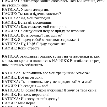
НАФИК: На элеваторе кошка окотилась. Возьми котёнка, если
не утопили ещё.
КАТЮХА: У меня аллергия.
НАФИК: Ты так и будешь валяться?
КАТЮХА: Да, мой господин.
НАФИК: Вставай, проводишь.
КАТЮХА: Как скажете, мой господин.
НАФИК: На следующей неделе приду, во вторник.
КАТЮХА: Во вторник?! Так долго?
НАФИК: Я перед тобой отчитываться должен?
КАТЮХА: Ну, Наф! Я буду скучать же…
НАФИК: Копи страсть!
КАТЮХА откидывает одеяло, встает на четвереньки и, как
кошка, по кровати движется к НАФИКУ. Выгибается перед
ним, пытаясь соблазнить.
КАТЮХА: Ты помнишь все мои трещинки? Ага-ага?
НАФИК: Всё на сегодня.
КАТЮХА: Ты помнишь, где у меня родинка? Ага-ага?
НАФИК: На сегодня — всё!
КАТЮХА: О, боже! Какой мужчина! Я хочу от тебя сына!
НАФИК: Катюха, перестань!
КАТЮХА: И я хочу от тебя дочку!
НАФИК: Мне пора!