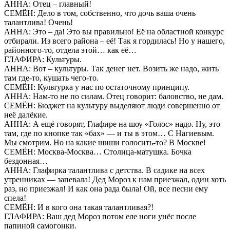
АННА: Отец – главный!
СЕМЁН: Дело в том, собственно, что дочь ваша очень
талантлива! Очень!
АННА: Это – да! Это вы правильно! Её на областной конкурс
отбирали. Из всего района – её! Так я гордилась! Но у нашего,
районного-то, отдела этой… как её…
ГЛАФИРА: Культуры.
АННА: Вот – культуры. Так денег нет. Возить же надо, жить
там где-то, кушать чего-то.
СЕМЁН: Культурка у нас по остаточному принципу.
АННА: Нам-то не по силам. Отец говорит: баловство, не дам.
СЕМЁН: Бюджет на культуру выделяют люди совершенно от
неё далёкие.
АННА: А ещё говорят, Глафире на шоу «Голос» надо. Ну, это
там, где по кнопке так «бах» — и ты в этом… С Нагиевым.
Мы смотрим. Но на какие шиши голосить-то? В Москве!
СЕМЁН: Москва-Москва… Столица-матушка. Бочка
бездонная…
АННА: Глафирка талантлива с детства. В садике на всех
утренниках — запевала! Дед Мороз к нам приезжал, один хоть
раз, но приезжал! И как она рада была! Ой, все песни ему
спела!
СЕМЁН: И в кого она такая талантливая?!
ГЛАФИРА: Ваш дед Мороз потом еле ноги унёс после
папиной самогонки.