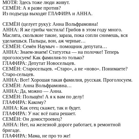
МОТЯ: Здесь тоже люди живут.
СЕМЁН: А я разве против?
Из подъезда выходят ГЛАФИРА и АННА.
СЕМЁН (целует руку): Анна Вольфрамовна!
АННА: Я же грибы чистила! Грибов в этом году много.
Маслята, скользкие такие, зараза, пока сопли снимешь, вся
уделаешься. Пальцы, вон, аж черные…
СЕМЁН: Семён Наумыч – помощник депутата…
АННА: Знаем-знаем! Статуэтка — на полочке! Теперь
проголосуем! Как фамилия-то только?
ГЛАФИРА: Депутат Новосельцев.
СЕМЁН: Старосельцев. «Старо», а не «ново». Понимаете?
Старо-сельцев.
АННА: Вот! Хорошая такая фамилия, русская. Проголосуем.
СЕМЁН: Анна Вольфрамовна…
АННА: Да, можно — Анна.
СЕМЁН: Польщён! А я к вам по делу!
ГЛАФИРА: Какому?
АННА: Как отец скажет, так и будет.
ГЛАФИРА: У нас всё папа решает.
СЕМЁН: Он домостроевец?
АННА: Нет, на железной дороге работает, в ремонтной
бригаде.
ГЛАФИРА: Мама, не про то же!