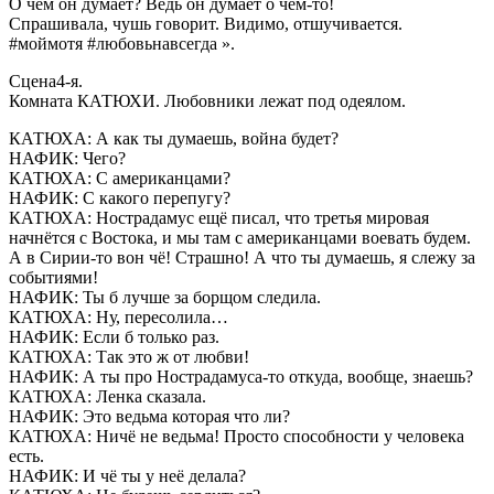
О чем он думает? Ведь он думает о чем-то!
Спрашивала, чушь говорит. Видимо, отшучивается.
#моймотя #любовьнавсегда ».
Сцена4-я.
Комната КАТЮХИ. Любовники лежат под одеялом.
КАТЮХА: А как ты думаешь, война будет?
НАФИК: Чего?
КАТЮХА: С американцами?
НАФИК: С какого перепугу?
КАТЮХА: Нострадамус ещё писал, что третья мировая
начнётся с Востока, и мы там с американцами воевать будем.
А в Сирии-то вон чё! Страшно! А что ты думаешь, я слежу за
событиями!
НАФИК: Ты б лучше за борщом следила.
КАТЮХА: Ну, пересолила…
НАФИК: Если б только раз.
КАТЮХА: Так это ж от любви!
НАФИК: А ты про Нострадамуса-то откуда, вообще, знаешь?
КАТЮХА: Ленка сказала.
НАФИК: Это ведьма которая что ли?
КАТЮХА: Ничё не ведьма! Просто способности у человека
есть.
НАФИК: И чё ты у неё делала?