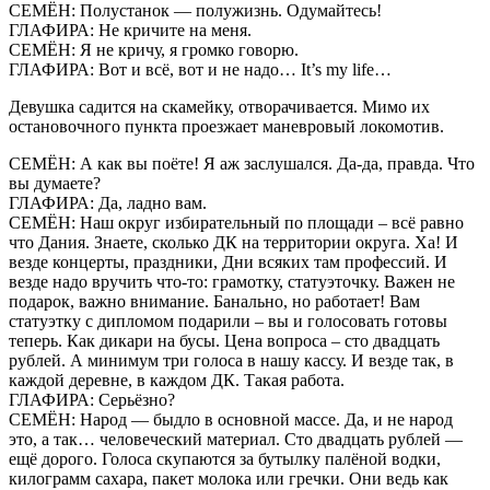
СЕМЁН: Полустанок — полужизнь. Одумайтесь!
ГЛАФИРА: Не кричите на меня.
СЕМЁН: Я не кричу, я громко говорю.
ГЛАФИРА: Вот и всё, вот и не надо… It’s my life…
Девушка садится на скамейку, отворачивается. Мимо их
остановочного пункта проезжает маневровый локомотив.
СЕМЁН: А как вы поёте! Я аж заслушался. Да-да, правда. Что
вы думаете?
ГЛАФИРА: Да, ладно вам.
СЕМЁН: Наш округ избирательный по площади – всё равно
что Дания. Знаете, сколько ДК на территории округа. Ха! И
везде концерты, праздники, Дни всяких там профессий. И
везде надо вручить что-то: грамотку, статуэточку. Важен не
подарок, важно внимание. Банально, но работает! Вам
статуэтку с дипломом подарили – вы и голосовать готовы
теперь. Как дикари на бусы. Цена вопроса – сто двадцать
рублей. А минимум три голоса в нашу кассу. И везде так, в
каждой деревне, в каждом ДК. Такая работа.
ГЛАФИРА: Серьёзно?
СЕМЁН: Народ — быдло в основной массе. Да, и не народ
это, а так… человеческий материал. Сто двадцать рублей —
ещё дорого. Голоса скупаются за бутылку палёной водки,
килограмм сахара, пакет молока или гречки. Они ведь как