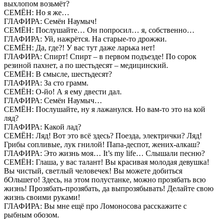
выхлопом возьмёт?
СЕМЁН: Но я же…
ГЛАФИРА: Семён Наумыч!
СЕМЁН: Послушайте… Он попросил… я, собственно…
ГЛАФИРА: Уй, нажрётся. На старые-то дрожжи.
СЕМЁН: Да, где?! У вас тут даже ларька нет!
ГЛАФИРА: Спирт! Спирт – в первом подъезде! По сорок
резиной пахнет, а по шестьдесят – медицинский.
СЕМЁН: В смысле, шестьдесят?
ГЛАФИРА: За сто грамм.
СЕМЁН: О-йо! А я ему двести дал.
ГЛАФИРА: Семён Наумыч…
СЕМЁН: Послушайте, ну я лажанулся. Но вам-то это на кой
ляд?
ГЛАФИРА: Какой лад?
СЕМЁН: Ляд! Вот это всё здесь? Поезда, электрички? Ляд!
Грибы сопливые, лук гнилой! Папа-деспот, жених-алкаш?
ГЛАФИРА: Это жизнь моя… It’s my life… Слышали песню?
СЕМЁН: Глаша, у вас талант! Вы красивая молодая девушка!
Вы чистый, светлый человечек! Вы можете добиться
бОльшего! Здесь, на этом полустанке, можно прозябать всю
жизнь! Прозябать-прозябать, да выпрозябывать! Делайте свою
жизнь своими руками!
ГЛАФИРА: Вы мне ещё про Ломоносова расскажите с
рыбным обозом.