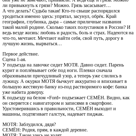
ли привыкнуть к грязи? Можно. Грязь засасывает…
А что делать? Судьба такая! Кто-то свыше распорядился
уродиться именно здесь: упрятал, засунул, обрёк. Край
географии, глубинка, дыра – самые приличные названия
такой малой родине. Сколько таких полустанков в России? И
ведь везде жизнь: любовь и радость, боль и страх. Надеются на
что-то, мечтают. Мечтают найти себя, свой путь, дорогу в
лучшую жизнь, вырваться…
Первое действие.
Сцена 1-ая.
У подъезда на лавочке сидит МОТЯ. Давно сидит. Парень
курит и поплёвывает себе под ноги. Плевки сначала
образовывали причудливый узор, а теперь уже слились в
лужицу. А окурки МОТЯ бычкует аккуратно и впихивает в
большую жестяную банку из-под растворимого кофе: банка
уже набита доверху.
К подъезду на белом «Ford» подъезжает СЕМЁН. Видно, как
он сверяется с навигатором и записями в смартфоне.
Удостоверившись в правильности, СЕМЁН выходит и
машины, подтягивает галстук, надевает пиджак.
МОТЯ: Заблудился, дядя?
СЕМЁН: Родня, прям, в каждой деревне.
МОТЯ: Такие здесь не ходят.