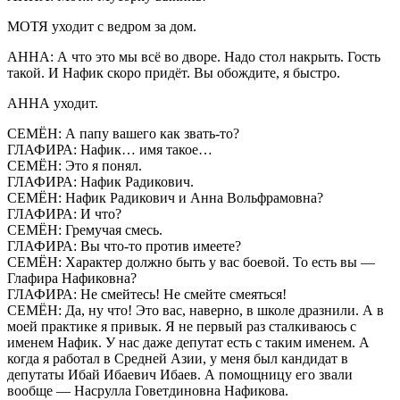
МОТЯ уходит с ведром за дом.
АННА: А что это мы всё во дворе. Надо стол накрыть. Гость
такой. И Нафик скоро придёт. Вы обождите, я быстро.
АННА уходит.
СЕМЁН: А папу вашего как звать-то?
ГЛАФИРА: Нафик… имя такое…
СЕМЁН: Это я понял.
ГЛАФИРА: Нафик Радикович.
СЕМЁН: Нафик Радикович и Анна Вольфрамовна?
ГЛАФИРА: И что?
СЕМЁН: Гремучая смесь.
ГЛАФИРА: Вы что-то против имеете?
СЕМЁН: Характер должно быть у вас боевой. То есть вы —
Глафира Нафиковна?
ГЛАФИРА: Не смейтесь! Не смейте смеяться!
СЕМЁН: Да, ну что! Это вас, наверно, в школе дразнили. А в
моей практике я привык. Я не первый раз сталкиваюсь с
именем Нафик. У нас даже депутат есть с таким именем. А
когда я работал в Средней Азии, у меня был кандидат в
депутаты Ибай Ибаевич Ибаев. А помощницу его звали
вообще — Насрулла Говетдиновна Нафикова.