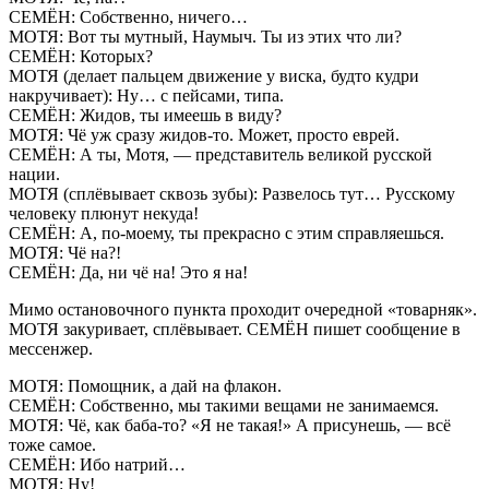
СЕМЁН: Собственно, ничего…
МОТЯ: Вот ты мутный, Наумыч. Ты из этих что ли?
СЕМЁН: Которых?
МОТЯ (делает пальцем движение у виска, будто кудри
накручивает): Ну… с пейсами, типа.
СЕМЁН: Жидов, ты имеешь в виду?
МОТЯ: Чё уж сразу жидов-то. Может, просто еврей.
СЕМЁН: А ты, Мотя, — представитель великой русской
нации.
МОТЯ (сплёвывает сквозь зубы): Развелось тут… Русскому
человеку плюнут некуда!
СЕМЁН: А, по-моему, ты прекрасно с этим справляешься.
МОТЯ: Чё на?!
СЕМЁН: Да, ни чё на! Это я на!
Мимо остановочного пункта проходит очередной «товарняк».
МОТЯ закуривает, сплёвывает. СЕМЁН пишет сообщение в
мессенжер.
МОТЯ: Помощник, а дай на флакон.
СЕМЁН: Собственно, мы такими вещами не занимаемся.
МОТЯ: Чё, как баба-то? «Я не такая!» А присунешь, — всё
тоже самое.
СЕМЁН: Ибо натрий…
МОТЯ: Ну!