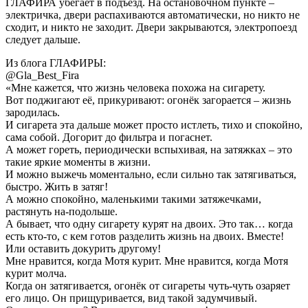
ГЛАФИРА убегает в подъезд. На остановочном пункте –
электричка, двери распахиваются автоматически, но никто не
сходит, и никто не заходит. Двери закрываются, электропоезд
следует дальше.
Из блога ГЛАФИРЫ:
@Gla_Best_Fira
«Мне кажется, что жизнь человека похожа на сигарету.
Вот поджигают её, прикуривают: огонёк загорается – жизнь
зародилась.
И сигарета эта дальше может просто истлеть, тихо и спокойно,
сама собой. Догорит до фильтра и погаснет.
А может гореть, периодически вспыхивая, на затяжках – это
такие яркие моменты в жизни.
И можно выжечь моментально, если сильно так затягиваться,
быстро. Жить в затяг!
А можно спокойно, маленькими такими затяжечками,
растянуть на-подольше.
А бывает, что одну сигарету курят на двоих. Это так… когда
есть кто-то, с кем готов разделить жизнь на двоих. Вместе!
Или оставить докурить другому!
Мне нравится, когда Мотя курит. Мне нравится, когда Мотя
курит молча.
Когда он затягивается, огонёк от сигареты чуть-чуть озаряет
его лицо. Он прищуривается, вид такой задумчивый.