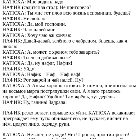
КАТЮХА: Мне родить надо.
НАФИК (садится за стол): Не пригорело?
КАТЮХА: Ты мне тот плов всю жизнь вспоминать будешь?
НАФИК: Не люблю.
КАТЮХА: Да, мой господин.
НАФИК: Чаю налей мне.
КАТЮХА: Хочу чаю аж кончаю.
НАФИК: Давай-давай, зелёного с чабрецом. Знаешь, как я
люблю.
КАТЮХА: А, может, с хреном тебе заварить?
НАФИК: Ты чего добиваешься?
КАТЮХА: Да, ну нафиг, Нафик!
НАФИК: Уйду!
КАТЮХА: Нафик – Наф – Наф-наф!
НАФИК: Рот закрой и чай налей. Ну?
КАТЮХА: А Анька хорошо готовит. Я помню, приносила она
на восьмое марта постряпушки свои. А я зато трахаюсь
хорошо! Да, Нафик? Удобно! Там жрёшь, тут дерёшь.
НАФИК: Ну, гадина! Задрала!
НАФИК резко встает, порывается уйти. КАТЮХА вскакивает
преграждает ему путь: обнимает его, не пускает, виснет на
нём, целует лицо, одежду, руки.
КАТЮХА: Нет-нет, не уходи! Нет! Прости, прости-прости!