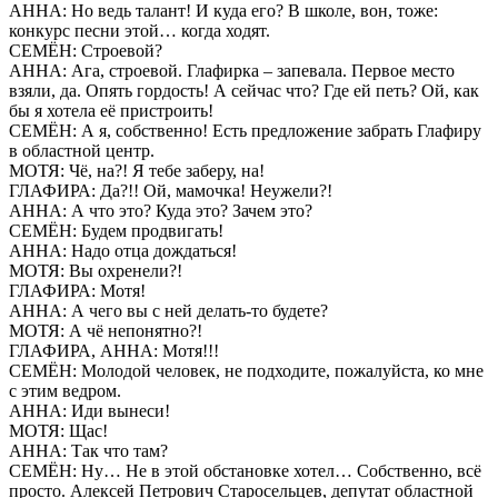
АННА: Но ведь талант! И куда его? В школе, вон, тоже:
конкурс песни этой… когда ходят.
СЕМЁН: Строевой?
АННА: Ага, строевой. Глафирка – запевала. Первое место
взяли, да. Опять гордость! А сейчас что? Где ей петь? Ой, как
бы я хотела её пристроить!
СЕМЁН: А я, собственно! Есть предложение забрать Глафиру
в областной центр.
МОТЯ: Чё, на?! Я тебе заберу, на!
ГЛАФИРА: Да?!! Ой, мамочка! Неужели?!
АННА: А что это? Куда это? Зачем это?
СЕМЁН: Будем продвигать!
АННА: Надо отца дождаться!
МОТЯ: Вы охренели?!
ГЛАФИРА: Мотя!
АННА: А чего вы с ней делать-то будете?
МОТЯ: А чё непонятно?!
ГЛАФИРА, АННА: Мотя!!!
СЕМЁН: Молодой человек, не подходите, пожалуйста, ко мне
с этим ведром.
АННА: Иди вынеси!
МОТЯ: Щас!
АННА: Так что там?
СЕМЁН: Ну… Не в этой обстановке хотел… Собственно, всё
просто. Алексей Петрович Старосельцев, депутат областной