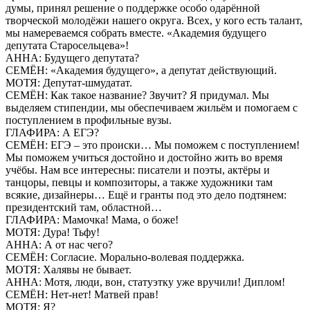
думы, принял решение о поддержке особо одарённой
творческой молодёжи нашего округа. Всех, у кого есть талант,
мы намереваемся собрать вместе. «Академия будущего
депутата Старосельцева»!
АННА: Будущего депутата?
СЕМЁН: «Академия будущего», а депутат действующий.
МОТЯ: Депутат-шмудатат.
СЕМЁН: Как такое название? Звучит? Я придумал. Мы
выделяем стипендии, мы обеспечиваем жильём и помогаем с
поступлением в профильные вузы.
ГЛАФИРА: А ЕГЭ?
СЕМЁН: ЕГЭ – это происки… Мы поможем с поступлением!
Мы поможем учиться достойно и достойно жить во время
учёбы. Нам все интересны: писатели и поэты, актёры и
танцоры, певцы и композиторы, а также художники там
всякие, дизайнеры… Ещё и гранты под это дело подтянем:
президентский там, областной…
ГЛАФИРА: Мамочка! Мама, о боже!
МОТЯ: Дура! Тьфу!
АННА: А от нас чего?
СЕМЁН: Согласие. Морально-волевая поддержка.
МОТЯ: Халявы не бывает.
АННА: Мотя, люди, вон, статуэтку уже вручили! Диплом!
СЕМЁН: Нет-нет! Матвей прав!
МОТЯ: Я?