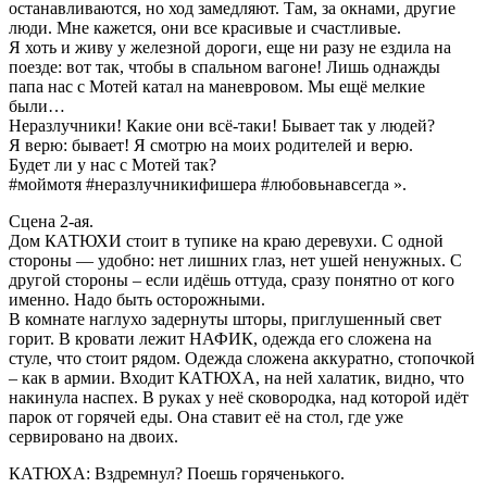
останавливаются, но ход замедляют. Там, за окнами, другие
люди. Мне кажется, они все красивые и счастливые.
Я хоть и живу у железной дороги, еще ни разу не ездила на
поезде: вот так, чтобы в спальном вагоне! Лишь однажды
папа нас с Мотей катал на маневровом. Мы ещё мелкие
были…
Неразлучники! Какие они всё-таки! Бывает так у людей?
Я верю: бывает! Я смотрю на моих родителей и верю.
Будет ли у нас с Мотей так?
#моймотя #неразлучникифишера #любовьнавсегда ».
Сцена 2-ая.
Дом КАТЮХИ стоит в тупике на краю деревухи. С одной
стороны — удобно: нет лишних глаз, нет ушей ненужных. С
другой стороны – если идёшь оттуда, сразу понятно от кого
именно. Надо быть осторожными.
В комнате наглухо задернуты шторы, приглушенный свет
горит. В кровати лежит НАФИК, одежда его сложена на
стуле, что стоит рядом. Одежда сложена аккуратно, стопочкой
– как в армии. Входит КАТЮХА, на ней халатик, видно, что
накинула наспех. В руках у неё сковородка, над которой идёт
парок от горячей еды. Она ставит её на стол, где уже
сервировано на двоих.
КАТЮХА: Вздремнул? Поешь горяченького.