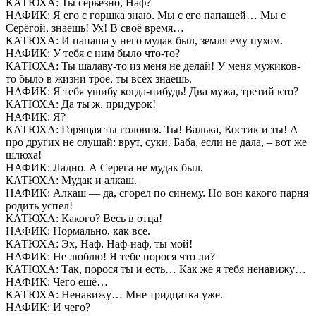
КАТЮХА: Ты серьезно, Наф?
НАФИК: Я его с горшка знаю. Мы с его папашей… Мы с
Серёгой, знаешь! Ух! В своё время…
КАТЮХА: И папаша у него мудак был, земля ему пухом.
НАФИК: У тебя с ним было что-то?
КАТЮХА: Ты шалаву-то из меня не делай! У меня мужиков-
то было в жизни трое, ты всех знаешь.
НАФИК: Я тебя ушибу когда-нибудь! Два мужа, третий кто?
КАТЮХА: Да ты ж, придурок!
НАФИК: Я?
КАТЮХА: Горящая ты головня. Ты! Валька, Костик и ты! А
про других не слушай: врут, суки. Баба, если не дала, – вот же
шлюха!
НАФИК: Ладно. А Серега не мудак был.
КАТЮХА: Мудак и алкаш.
НАФИК: Алкаш — да, сгорел по синему. Но вон какого парня
родить успел!
КАТЮХА: Какого? Весь в отца!
НАФИК: Нормально, как все.
КАТЮХА: Эх, Наф. Наф-наф, ты мой!
НАФИК: Не люблю! Я тебе порося что ли?
КАТЮХА: Так, порося ты и есть… Как же я тебя ненавижу…
НАФИК: Чего ешё…
КАТЮХА: Ненавижу… Мне тридцатка уже.
НАФИК: И чего?