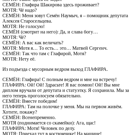
СЕМЁН: Глафира Шакирова здесь проживает?
МОТЯ: Чё надо?
СЕМЁН: Меня зовут Семён Наумыч, я – помощник депутата
Алексея Старосельцева.
МОТЯ: Не голосую!
СЕМЁН (смотрит на него): Да, и слава богу…
МОТЯ: Чё?
СЕМЁН: А вас как величать?
МОТЯ: Мотя я… То есть… это… Матвей Сергеич.
СЕМЁН: Так что там с Глафирой, Мотя?
МОТЯ: Нету её.
Из подъезда с мусорным ведром выход ГЛАФИРА.
СЕМЁН: Глафира! С полным ведром и мне на встречу!
ГЛАФИРА: Ой! Ой! Здрасьте! Я вас помню! Ой! Вы мне
диплом вручали от депутата и статуэтку. Я сохранила. Мы за
него теперь проголосуем обязательно.
СЕМЁН: Вместе победим!
ГЛАФИРА: Там на полочке у меня. Мы на первом живём.
Хотите, покажу?
СЕМЁН: Всенепременно.
МОТЯ (поднимается со скамейки): Ага, щас!
ГЛАФИРА: Мотя! Человек по делу.
МОТЯ: Приехал тут в костюмчике! На машине!