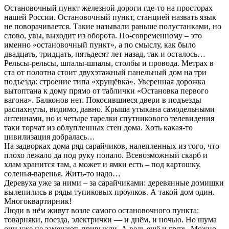
Остановочный пункт железной дороги где-то на просторах
нашей России. Остановочный пункт, станцией назвать язык
не поворачивается. Такие называли раньше полустанками, но
слово, увы, выходит из оборота. По-современному – это
именно «остановочный пункт», а по смыслу, как было
двадцать, тридцать, пятьдесят лет назад, так и осталось…
Рельсы-рельсы, шпалы-шпалы, столбы и провода. Метрах в
ста от полотна стоит двухэтажный панельный дом на три
подъезда: строение типа «хрущёвка». Уверенная дорожка
вытоптана к дому прямо от таблички «Остановка первого
вагона». Балконов нет. Покосившиеся двери в подъезды
распахнуты, видимо, давно. Крыша утыкана самодельными
антеннами, но и четыре тарелки спутникового телевидения
таки торчат из облупленных стен дома. Хоть какая-то
цивилизация добралась…
На задворках дома ряд сарайчиков, налепленных из того, что
плохо лежало да под руку попало. Всевозможный скарб и
хлам хранится там, а может и ямки есть – под картошку,
соленья-варенья. Жить-то надо…
Деревуха уже за ними – за сарайчиками: деревянные домишки
вылепились в ряды тупиковых проулков. А такой дом один.
Многоквартирник!
Люди в нём живут возле самого остановочного пункта:
товарняки, поезда, электрички — и днём, и ночью. Но шума
они уже не замечают, привыкли. А ведь ещё и грязь. Можно