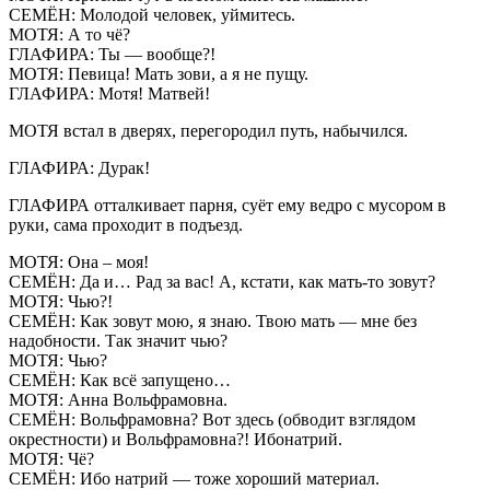
СЕМЁН: Молодой человек, уймитесь.
МОТЯ: А то чё?
ГЛАФИРА: Ты — вообще?!
МОТЯ: Певица! Мать зови, а я не пущу.
ГЛАФИРА: Мотя! Матвей!
МОТЯ встал в дверях, перегородил путь, набычился.
ГЛАФИРА: Дурак!
ГЛАФИРА отталкивает парня, суёт ему ведро с мусором в
руки, сама проходит в подъезд.
МОТЯ: Она – моя!
СЕМЁН: Да и… Рад за вас! А, кстати, как мать-то зовут?
МОТЯ: Чью?!
СЕМЁН: Как зовут мою, я знаю. Твою мать — мне без
надобности. Так значит чью?
МОТЯ: Чью?
СЕМЁН: Как всё запущено…
МОТЯ: Анна Вольфрамовна.
СЕМЁН: Вольфрамовна? Вот здесь (обводит взглядом
окрестности) и Вольфрамовна?! Ибонатрий.
МОТЯ: Чё?
СЕМЁН: Ибо натрий — тоже хороший материал.