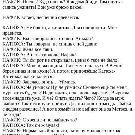
НАФИК: Поешь! Куда поешь? Я ж домой иду. Там опять –
садись ужинать! Вон уже брюхо какое!
НАФИК встает, неспешно одевается.
КАТЮХА: Не брюхо, а животик. Для солидности. Мне
нравится.
НАФИК: Вы сговорились что ли с Анькой?
КАТЮХА: Ты говорил, не спишь с ней давно.
НАФИК: Жена всё-таки.
КАТЮХА: Вот ты сволочь, Нафик!
НАФИК: Ты бы рот не открывала, цены б тебе не было!
КАТЮХА: Молчи, женщина! Твоё место на кухне! Вечно
беременная и на кухне! А потом приползёшь: Катюха-
Катенька, ласки хочется!
НАФИК: Завелась опять… Уймись.
КАТЮХА: Чё уймись? Ну, чё уймись? Сколько ещё ты меня
мурыжить будешь? Надо ждать, пока дочь вырастет. Выросла,
восемнадцать уже. И чё? Опять ждать? Чего? Когда за муж
выйдет? Так там внуки пойдут. Для них опять трагедь – бабка
с дедом развелись! А вот возьмёт и не выйдет она за Матвея, и
чё тогда?
НАФИК: С хрена ли не выйдет- то?
КАТЮХА: Так он ж мудак!
НАФИК: Нормальный парняга, на меня молодого похож.