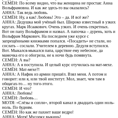
СЕМЁН: По всему видно, что вы женщина не простая: Анна
Вольфрамовна. И как же здесь-то вы оказались?
АННА: Так ведь любовь.
СЕМЁН: Ну, а как! Любовь! Это – да. И всё же?
АННА: Дедушка мой учёный был. Широко известный в узких
кругах. Марк Исаакович. Очень узких. И очень секретных.
Вот он папу Вольфрамом и назвал. А папочка – дурень, хоть и
Вольфрам Маркович. На последнем уже курсе с
запрещёнными книжками попался. «Посадить» не стали, но
сослать – сослали. Учителем в деревню. Дедуля вступился.
Вот. Мыкался-мыкался папа, царствие ему небесное, да
мамочка его и обогрела, не к ночи будь помянута.
СЕМЁН: А вы?
АННА: А я поступила. И целый курс отучилась на мат-мехе.
СЕМЁН: Мат-мехе?!
АННА: А Нафик из армии пришёл. Взял меня. А потом и
говорит: или я, или твой институт. Мол, знает, чем там в
общагах-то… ну того-этого.
СЕМЁН: И что?
АННА: Любовь!
СЕМЁН: Любовь…
МОТЯ: «Слёзы и сопли», второй канал в двадцать один ноль-
ноль. По будням.
СЕМЁН: Но как же пахнет ваше ведро!
АННА: Мотя! Мусорку выкинь!