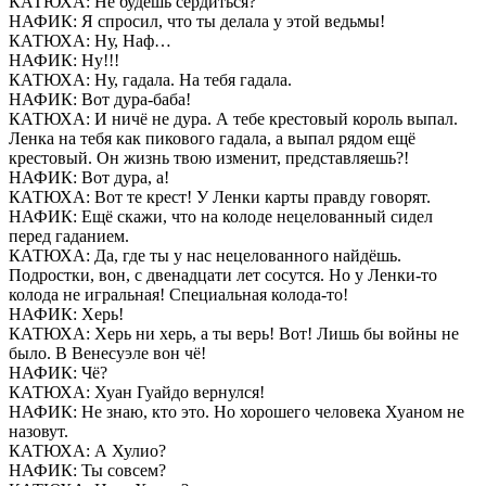
КАТЮХА: Не будешь сердиться?
НАФИК: Я спросил, что ты делала у этой ведьмы!
КАТЮХА: Ну, Наф…
НАФИК: Ну!!!
КАТЮХА: Ну, гадала. На тебя гадала.
НАФИК: Вот дура-баба!
КАТЮХА: И ничё не дура. А тебе крестовый король выпал.
Ленка на тебя как пикового гадала, а выпал рядом ещё
крестовый. Он жизнь твою изменит, представляешь?!
НАФИК: Вот дура, а!
КАТЮХА: Вот те крест! У Ленки карты правду говорят.
НАФИК: Ещё скажи, что на колоде нецелованный сидел
перед гаданием.
КАТЮХА: Да, где ты у нас нецелованного найдёшь.
Подростки, вон, с двенадцати лет сосутся. Но у Ленки-то
колода не игральная! Специальная колода-то!
НАФИК: Херь!
КАТЮХА: Херь ни херь, а ты верь! Вот! Лишь бы войны не
было. В Венесуэле вон чё!
НАФИК: Чё?
КАТЮХА: Хуан Гуайдо вернулся!
НАФИК: Не знаю, кто это. Но хорошего человека Хуаном не
назовут.
КАТЮХА: А Хулио?
НАФИК: Ты совсем?