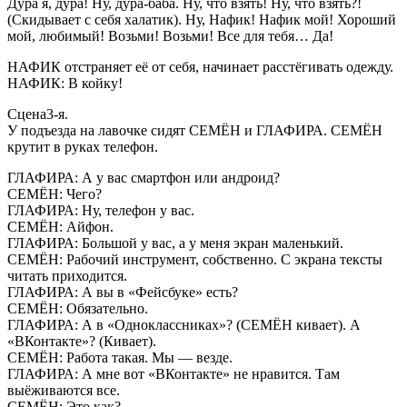
Дура я, дура! Ну, дура-баба. Ну, что взять! Ну, что взять?!
(Скидывает с себя халатик). Ну, Нафик! Нафик мой! Хороший
мой, любимый! Возьми! Возьми! Все для тебя… Да!
НАФИК отстраняет её от себя, начинает расстёгивать одежду.
НАФИК: В койку!
Сцена3-я.
У подъезда на лавочке сидят СЕМЁН и ГЛАФИРА. СЕМЁН
крутит в руках телефон.
ГЛАФИРА: А у вас смартфон или андроид?
СЕМЁН: Чего?
ГЛАФИРА: Ну, телефон у вас.
СЕМЁН: Айфон.
ГЛАФИРА: Большой у вас, а у меня экран маленький.
СЕМЁН: Рабочий инструмент, собственно. С экрана тексты
читать приходится.
ГЛАФИРА: А вы в «Фейсбуке» есть?
СЕМЁН: Обязательно.
ГЛАФИРА: А в «Одноклассниках»? (СЕМЁН кивает). А
«ВКонтакте»? (Кивает).
СЕМЁН: Работа такая. Мы — везде.
ГЛАФИРА: А мне вот «ВКонтакте» не нравится. Там
выёживаются все.
СЕМЁН: Это как?