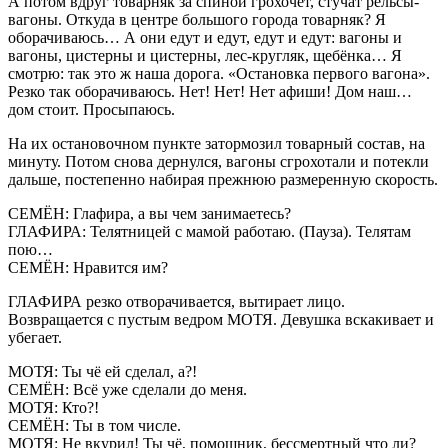
А потом вдруг товарняк за спиной грохочет, стучат рельсы-
вагоны. Откуда в центре большого города товарняк? Я
оборачиваюсь… А они едут и едут, едут и едут: вагоны и
вагоны, цистерны и цистерны, лес-кругляк, щебёнка… Я
смотрю: так это ж наша дорога. «Остановка первого вагона».
Резко так оборачиваюсь. Нет! Нет! Нет афиши! Дом наш…
дом стоит. Просыпаюсь.
На их остановочном пункте затормозил товарный состав, на
минуту. Потом снова дернулся, вагоны сгрохотали и потекли
дальше, постепенно набирая прежнюю размеренную скорость.
СЕМЁН: Глафира, а вы чем занимаетесь?
ГЛАФИРА: Телятницей с мамой работаю. (Пауза). Телятам
пою…
СЕМЁН: Нравится им?
ГЛАФИРА резко отворачивается, вытирает лицо.
Возвращается с пустым ведром МОТЯ. Девушка вскакивает и
убегает.
МОТЯ: Ты чё ей сделал, а?!
СЕМЁН: Всё уже сделали до меня.
МОТЯ: Кто?!
СЕМЁН: Ты в том числе.
МОТЯ: Не вкурил! Ты чё, помощник, бессмертный что ли?