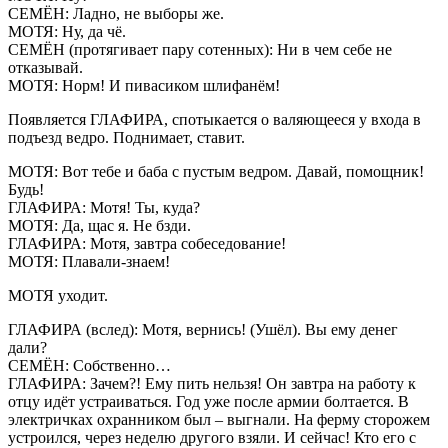
СЕМЁН: Ладно, не выборы же.
МОТЯ: Ну, да чё.
СЕМЁН (протягивает пару сотенных): Ни в чем себе не
отказывай.
МОТЯ: Норм! И пивасиком шлифанём!
Появляется ГЛАФИРА, спотыкается о валяющееся у входа в
подъезд ведро. Поднимает, ставит.
МОТЯ: Вот тебе и баба с пустым ведром. Давай, помощник!
Будь!
ГЛАФИРА: Мотя! Ты, куда?
МОТЯ: Да, щас я. Не бзди.
ГЛАФИРА: Мотя, завтра собеседование!
МОТЯ: Плавали-знаем!
МОТЯ уходит.
ГЛАФИРА (вслед): Мотя, вернись! (Ушёл). Вы ему денег
дали?
СЕМЁН: Собственно…
ГЛАФИРА: Зачем?! Ему пить нельзя! Он завтра на работу к
отцу идёт устраиваться. Год уже после армии болтается. В
электричках охранником был – выгнали. На ферму сторожем
устроился, через неделю другого взяли. И сейчас! Кто его с