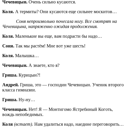
Чечевицын.
Очень сильно кусаются.
Коля.
А термиты? Они кусаются еще сильнее москитов…
Соня непроизвольно почесала ногу.
Все смотрят на
Чечевицына, напряженно ожидая продолжения.
Коля.
Маленькие вы еще, вам подрасти бы надо…
Соня.
Так мы растём! Мне вот уже шесть!
Коля.
Малышка…
Чечевицын.
А знаете, кто я?
Гриша.
Курицын?!
Андрей.
Гриша, это — господин Чечевицын. Ученик второго
класса гимназии.
Гриша.
Ну-ну…
Чечевицын.
Нет! Я — Монтигомо Ястребиный Коготь,
вождь непобедимых.
Коля
(встает)
. Нам удалиться надо, наедине переговорить…