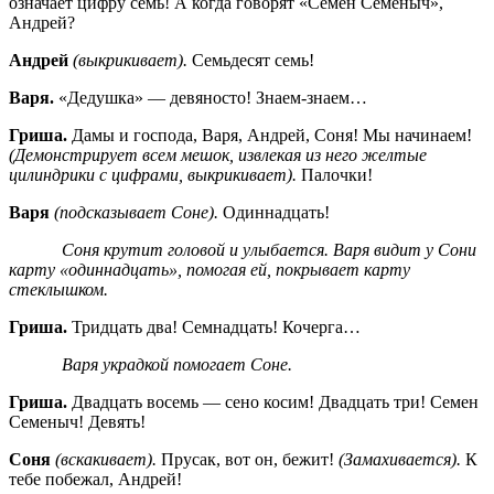
означает цифру семь! А когда говорят «Семён Семёныч»,
Андрей?
Андрей
(выкрикивает).
Семьдесят семь!
Варя.
«Дедушка» — девяносто! Знаем-знаем…
Гриша.
Дамы и господа, Варя, Андрей, Соня! Мы начинаем!
(Демонстрирует всем мешок, извлекая из него желтые
цилиндрики с цифрами, выкрикивает).
Палочки!
Варя
(подсказывает Соне).
Одиннадцать!
Соня крутит головой и улыбается. Варя видит у Сони
карту «одиннадцать», помогая ей, покрывает карту
стеклышком.
Гриша.
Тридцать два! Семнадцать! Кочерга…
Варя украдкой помогает Соне.
Гриша.
Двадцать восемь — сено косим! Двадцать три! Семен
Семеныч! Девять!
Соня
(вскакивает).
Прусак, вот он, бежит!
(Замахивается).
К
тебе побежал, Андрей!