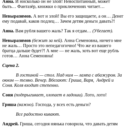
Анна.
И нисколько он не злой! Невоспитанный, может
быть… Фантазёр, книжки о приключениях читает…
Невыразимов.
А вот и злой! Вы его защищаете, а он… Денег
ему подавай, каков подлец… Зачем детям деньги давать?!
Анна.
Вам рубля вашего жаль? Так я отдам…
(Убегает).
Невыразимов
(бежит за ней).
Анна Семеновна, ничего мне
не жаль… Просто это непедагогично! Что же из вашего
братца дальше будет?! А мне — не жаль, хоть вот еще рубль
готов… Анна Семеновна!
Сцена 2.
В гостиной — стол. Над ним — лампа с абажуром. За
окном — темно. Вечер. Вбегают: Гриша, Варя, Андрей и
Соня.
Коля входит степенно.
Соня
(подпрыгивает, хлопает в ладоши).
Лото, лото!
Гриша
(важно).
Господа, у всех есть деньги?
Все радостно кивают.
Андрей.
Гриша, сегодня нянька говорила, что давать детям