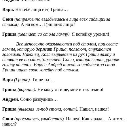
Варя.
На тебе лица нет, Гриша…
Соня
(напряженно вглядываясь в лица всех сидящих за
столом)
. А на ком… Гришино лицо?
Гриша
(хватает со стола лампу)
. Я копейку уронил!
Все мгновенно оказываются под столом, при свете
лампы, которую держит Гриша, ползают, стукаются
головами. Наконец, Коля вырывает из рук Гриши лампу и
ставит ее на стол. Замечает Соню, которая спит, уронив
голову на стол. Варя и Андрей тихонько садятся за стол.
Гриша ищет свою копейку под столом.
Варя
(Грише).
Тише ты…
Гриша
(ворчит).
Не могу я тише, мне и так темно!
Андрей.
Соню разбудишь…
Гриша
(вылезая из-под стола, вопит).
Нашел, нашел!
Соня
(просыпаясь, улыбается).
Нашел! Как я рада… А что ты
нашел?