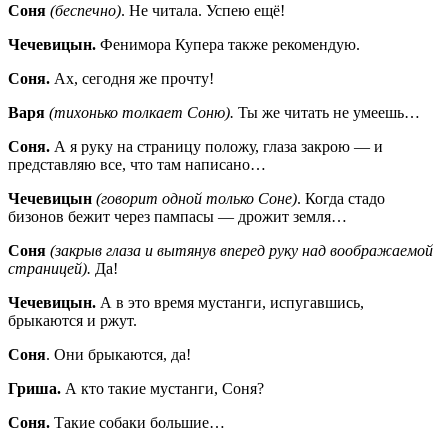
Соня
(беспечно)
. Не читала. Успею ещё!
Чечевицын.
Фенимора Купера также рекомендую.
Соня.
Ах, сегодня же прочту!
Варя
(тихонько толкает Соню).
Ты же читать не умеешь…
Соня.
А я руку на страницу положу, глаза закрою — и
представляю все, что там написано…
Чечевицын
(говорит одной только Соне)
. Когда стадо
бизонов бежит через пампасы — дрожит земля…
Соня
(закрыв глаза и вытянув вперед руку над воображаемой
страницей).
Да!
Чечевицын.
А в это время мустанги, испугавшись,
брыкаются и ржут.
Соня
. Они брыкаются, да!
Гриша.
А кто такие мустанги, Соня?
Соня.
Такие собаки большие…