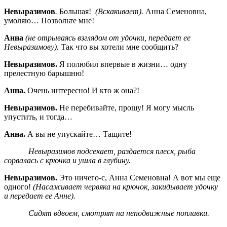
Невыразимов
.
Большая!
(Вскакивает).
Анна Семеновна,
умоляю… Позвольте мне!
Анна
(не отрываясь взглядом от удочки, передает ее
Невыразимову).
Так что вы хотели мне сообщить?
Невыразимов.
Я полюбил впервые в жизни… одну
прелестную барышню!
Анна.
Очень интересно! И кто ж она?!
Невыразимов.
Не перебивайте, прошу! Я могу мысль
упустить, и тогда…
Анна.
А вы не упускайте… Тащите!
Невыразимов подсекает, раздается плеск, рыба
сорвалась с крючка и ушла в глубину.
Невыразимов.
Это ничего-с, Анна Семеновна! А вот мы еще
одного!
(Насаживает червяка на крючок, закидывает удочку
и передает ее Анне).
Сидят вдвоем, смотрят на неподвижные поплавки.