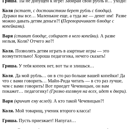
Гриша
. Ты не допущен к игре! Забирай свой рубль и… уходи!
Коля
(встает, с достоинством берет рубль с блюдца)
.
Дураки вы все… Маленькие еще, а туда же — денег им! Разве
можно давать детям деньги?!
(
Переворачивает блюдце с
копейками).
Варя
(ставит блюдце, собирает в него копейки).
А разве
нельзя, Коля? Отчего же?!
Коля.
Позволять детям играть в азартные игры — это
возмутительно! Хороша педагогика, нечего сказать!
Гриша.
У тебя копеек нет, вот ты и злишься…
Коля
. Да мой рубль… он в сто раз больше вашей копейки! Да
что с вами говорить… Майн-Рида читать — в сто раз лучше,
чем с вами говорить! Вот приедет Чечевицын, он вам
покажет… педагогику!
(Грозно взглянув на всех, идет к двери).
Варя
(кричит ему вслед).
А кто такой Чечевицын?!
Коля.
Мой товарищ, ученик второго класса!
Гриша.
Пусть приезжает! Напугал…