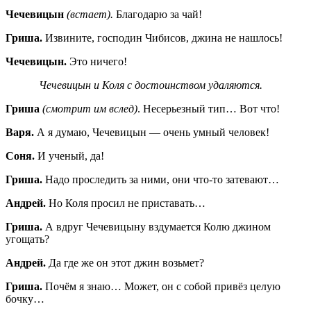
Чечевицын
(встает).
Благодарю за чай!
Гриша.
Извините, господин Чибисов, джина не нашлось!
Чечевицын.
Это ничего!
Чечевицын и Коля с достоинством удаляются.
Гриша
(смотрит им вслед)
. Несерьезный тип… Вот что!
Варя.
А я думаю, Чечевицын — очень умный человек!
Соня.
И ученый, да!
Гриша.
Надо проследить за ними, они что-то затевают…
Андрей.
Но Коля просил не приставать…
Гриша.
А вдруг Чечевицыну вздумается Колю джином
угощать?
Андрей.
Да где же он этот джин возьмет?
Гриша.
Почём я знаю… Может, он с собой привёз целую
бочку…