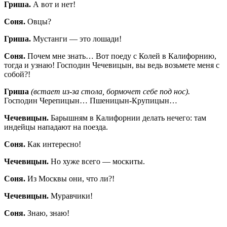
Гриша.
А вот и нет!
Соня.
Овцы?
Гриша.
Мустанги — это лошади!
Соня.
Почем мне знать… Вот поеду с Колей в Калифорнию,
тогда и узнаю! Господин Чечевицын, вы ведь возьмете меня с
собой?!
Гриша
(встает из-за стола, бормочет себе под нос).
Господин Черепицын… Пшеницын-Крупицын…
Чечевицын.
Барышням в Калифорнии делать нечего: там
индейцы нападают на поезда.
Соня.
Как интересно!
Чечевицын.
Но хуже всего — москиты.
Соня.
Из Москвы они, что ли?!
Чечевицын.
Муравчики!
Соня.
Знаю, знаю!