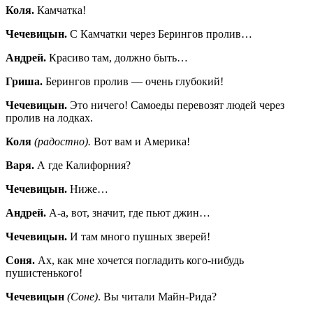
Коля.
Камчатка!
Чечевицын.
С Камчатки через Берингов пролив…
Андрей.
Красиво там, должно быть…
Гриша.
Берингов пролив — очень глубокий!
Чечевицын.
Это ничего! Самоеды перевозят людей через
пролив на лодках.
Коля
(радостно).
Вот вам и Америка!
Варя.
А где Калифорния?
Чечевицын.
Ниже…
Андрей.
А-а, вот, значит, где пьют джин…
Чечевицын.
И там много пушных зверей!
Соня.
Ах, как мне хочется погладить кого-нибудь
пушистенького!
Чечевицын
(Соне)
. Вы читали Майн-Рида?