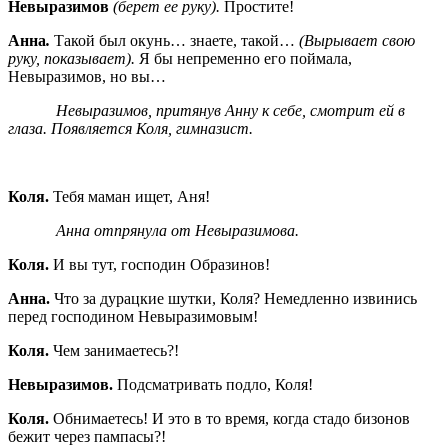
Невыразимов
(берет ее руку).
Простите!
Анна
.
Такой был окунь… знаете, такой…
(Вырывает свою
руку, показывает).
Я бы непременно его поймала,
Невыразимов, но вы…
Невыразимов, притянув Анну к себе, смотрит ей в
глаза. Появляется Коля, гимназист.
Коля.
Тебя маман ищет, Аня!
Анна отпрянула от Невыразимова.
Коля.
И вы тут, господин Образинов!
Анна.
Что за дурацкие шутки, Коля? Немедленно извинись
перед господином Невыразимовым!
Коля.
Чем занимаетесь?!
Невыразимов.
Подсматривать подло, Коля!
Коля.
Обнимаетесь! И это в то время, когда стадо бизонов
бежит через пампасы?!