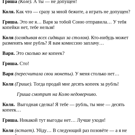
Гриша
(Коле).
А ты — не допущен!
Коля.
Как что — сразу за мной бежите, а играть не допущен?
Гриша.
Это не я… Варя за тобой Соню отправила… У тебя
копейки нет, тебе нельзя!
Коля
(оглядывая всех сидящих за столом).
Кто-нибудь может
разменять мне рубль? Я вам комиссию заплачу…
Варя.
Это сколько же копеек?
Гриша.
Сто!
Варя
(пересчитала свои монеты).
У меня столько нет…
Коля
(Грише).
Тогда продай мне десять копеек за рубль!
Гриша смотрит на Колю недоверчиво.
Коля.
Выгодная сделка! Я тебе — рубль, ты мне — десять
копеек…
Гриша.
Никакой тут выгоды нет… Лучше уходи!
Коля
(встает)
. Уйду… В следующий раз позовёте — а я не