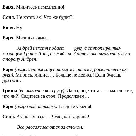
Варя.
Миритесь немедленно!
Соня.
Не хотят, ах! Что же будет?!
Коля.
Ну!
Варя.
Мизинчиками…
Андрей нехотя подает руку с оттопыренным
мизинцем Грише. Тот, не глядя на Андрея, вытягивает руку в
сторону Андрея.
Варя
(помогает им зацепиться мизинцами, раскачивает их
руки).
Мирись, мирись… Больше не дерись! Если будешь
драться…
Гриша
(вырывает свою руку).
Да ладно, что мы — маленькие,
что ли?! Садитесь за стол! Продолжаем…
Варя
(погрозила пальцем).
Глядите у меня!
Соня.
Ах, как я рада… Чудо, как хорошо!
Все рассаживаются за столом.