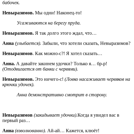
бабочек.
Невыразимов.
Мы одни! Наконец-то!
Усаживаются на берегу пруда.
Невыразимов.
Я так долго этого ждал, что…
Анна
(улыбается).
Забыли, что хотели сказать, Невыразимов?
Невыразимов
. Как можно-с?! Я хотел сказать…
Анна.
А давайте закинем удочки? Только я… бр-р!
(Отодвигается от банки с червями).
Невыразимов.
Это ничего-с!
(Ловко насаживает червяков на
крючки удочек).
Анна демонстративно смотрит в сторону.
Невыразимов
(закидывает удочки).
Когда я увидел вас в
первый раз…
Анна
(взволнованно).
Ай-ай… Кажется, клюёт!