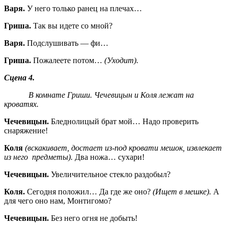
Варя.
У него только ранец на плечах…
Гриша.
Так вы идете со мной?
Варя.
Подслушивать — фи…
Гриша.
Пожалеете потом…
(Уходит).
Сцена 4.
В комнате Гриши. Чечевицын и Коля лежат на
кроватях.
Чечевицын.
Бледнолицый брат мой… Надо проверить
снаряжение!
Коля
(вскакивает, достает из-под кровати мешок, извлекает
из него предметы).
Два ножа… сухари!
Чечевицын.
Увеличительное стекло раздобыл?
Коля.
Сегодня положил… Да где же оно?
(Ищет в мешке).
А
для чего оно нам, Монтигомо?
Чечевицын.
Без него огня не добыть!