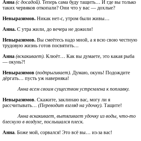
Анна
(с досадой).
Теперь сама буду тащить… И где вы только
таких червяков откопали? Они что у вас — дохлые?
Невыразимов.
Никак нет-с, утром были живы…
Анна.
С утра жили, до вечера не дожили!
Невыразимов.
Вы смеётесь надо мной, а я всю свою честную
трудовую жизнь готов посвятить…
Анна
(вскакивает).
Клюёт… Как вы думаете, это какая рыба
— окунь?!
Невыразимов
(
подпрыгивает).
Думаю, окунь! Подождите
дёргать… пусть уж наверняка!
Анна всем своим существом устремлена к поплавку.
Невыразимов
. Скажите, заклинаю вас, могу ли я
рассчитывать…
(Переводит взгляд на удочку).
Тащите!
Анна вскакивает, вытягивает удочку из воды, что-то
блеснуло в воздухе, послышался плеск.
Анна
.
Боже мой, сорвался! Это всё вы… из-за вас!