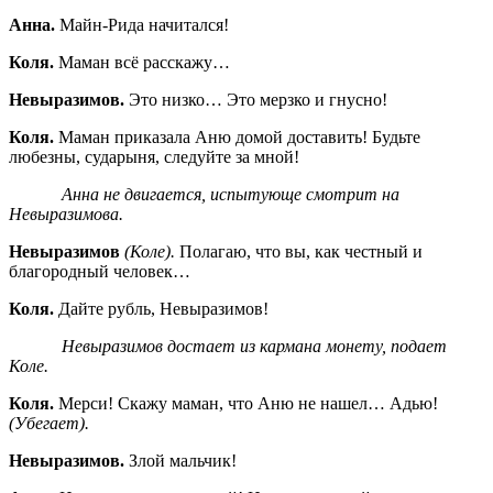
Анна.
Майн-Рида начитался!
Коля.
Маман всё расскажу…
Невыразимов.
Это низко… Это мерзко и гнусно!
Коля.
Маман приказала Аню домой доставить! Будьте
любезны, сударыня, следуйте за мной!
Анна не двигается, испытующе смотрит на
Невыразимова.
Невыразимов
(Коле).
Полагаю, что вы, как честный и
благородный человек…
Коля.
Дайте рубль, Невыразимов!
Невыразимов достает из кармана монету, подает
Коле.
Коля.
Мерси! Скажу маман, что Аню не нашел… Адью!
(Убегает).
Невыразимов.
Злой мальчик!