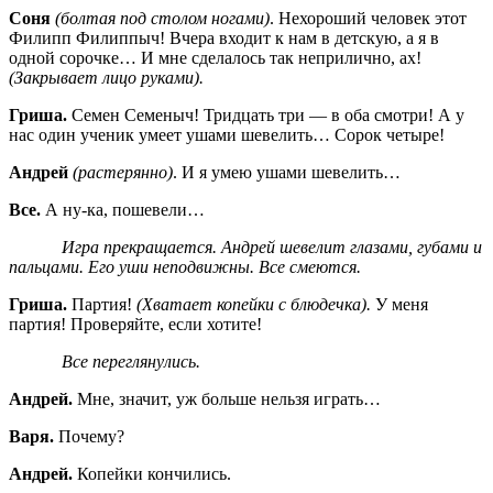
Соня
(болтая под столом ногами)
. Нехороший человек этот
Филипп Филиппыч! Вчера входит к нам в детскую, а я в
одной сорочке… И мне сделалось так неприлично, ах!
(Закрывает лицо руками).
Гриша.
Семен Семеныч! Тридцать три — в оба смотри! А у
нас один ученик умеет ушами шевелить… Сорок четыре!
Андрей
(растерянно)
. И я умею ушами шевелить…
Все.
А ну-ка, пошевели…
Игра прекращается. Андрей шевелит глазами, губами и
пальцами. Его уши неподвижны. Все смеются.
Гриша.
Партия!
(Хватает копейки с блюдечка).
У меня
партия! Проверяйте, если хотите!
Все переглянулись.
Андрей.
Мне, значит, уж больше нельзя играть…
Варя.
Почему?
Андрей.
Копейки кончились.