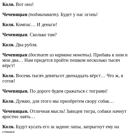
Коля.
Вот оно!
Чечевицын
(подмигивает).
Будет у нас огонь!
Коля.
Компас… И деньги!
Чечевицын
. Сколько там?
Коля.
Два рубля.
Чечевицын
(достает из кармана монеты).
Прибавь к ним и
мои два… Нам придется пройти пешком несколько тысяч
вёрст!
Коля.
Восемь тысяч девятьсот двенадцать вёрст… Что ж, я
готов!
Чечевицын.
По дороге будем сражаться с тиграми!
Коля.
Думаю, для этого мы приобретем свору собак…
Чечевицын.
Отличная мысль! Завидев тигра, собаки начнут
яростно лаять…
Коля.
Будут кусать его за задние лапы, запрыгнут ему на
спину…