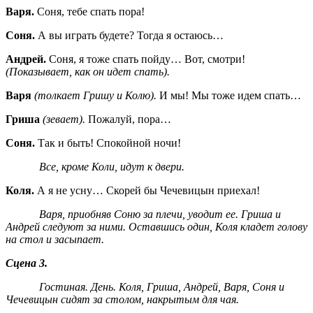
Варя.
Соня, тебе спать пора!
Соня.
А вы играть будете? Тогда я остаюсь…
Андрей.
Соня, я тоже спать пойду… Вот, смотри!
(Показывает, как он идет спать).
Варя
(толкает Гришу и Колю).
И мы! Мы тоже идем спать…
Гриша
(зевает).
Пожалуй, пора…
Соня.
Так и быть! Спокойной ночи!
Все, кроме Коли, идут к двери.
Коля.
А я не усну… Скорей бы Чечевицын приехал!
Варя, приобняв Соню за плечи, уводит ее. Гриша и
Андрей следуют за ними. Оставшись один, Коля кладет голову
на стол и засыпает.
Сцена 3.
Гостиная. День. Коля, Гриша, Андрей, Варя, Соня
и
Чечевицын сидят за столом, накрытым для чая.