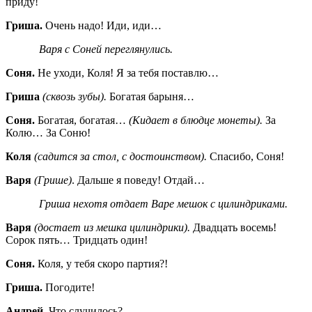
приду!
Гриша.
Очень надо! Иди, иди…
Варя с Соней переглянулись.
Соня.
Не уходи, Коля! Я за тебя поставлю…
Гриша
(сквозь зубы).
Богатая барыня…
Соня.
Богатая, богатая…
(Кидает в блюдце монеты).
За
Колю… За Соню!
Коля
(садится за стол, с достоинством).
Спасибо, Соня!
Варя
(Грише)
. Дальше я поведу! Отдай…
Гриша нехотя отдает Варе мешок с цилиндриками.
Варя
(достает из мешка цилиндрики).
Двадцать восемь!
Сорок пять… Тридцать один!
Соня.
Коля, у тебя скоро партия?!
Гриша.
Погодите!
Андрей.
Что случилось?