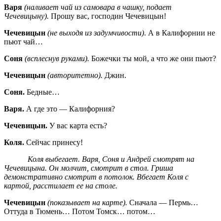
Варя
(наливает чай из самовара в чашку, подает
Чечевицыну).
Прошу вас, господин Чечевицын!
Чечевицын
(не выходя из задумчивости)
. А в Калифорнии не
пьют чай…
Соня
(всплеснув руками).
Божечки ты мой, а что же они пьют?
Чечевицын
(авторитетно).
Джин.
Соня.
Бедные…
Варя.
А где это — Калифорния?
Чечевицын.
У вас карта есть?
Коля.
Сейчас принесу!
Коля выбегает. Варя, Соня и Андрей смотрят на
Чечевицына. Он молчит, смотрит в стол. Гриша
демонстративно смотрит в потолок. Вбегает Коля с
картой, расстилает ее на столе.
Чечевицын
(показывает на карте).
Сначала — Пермь…
Оттуда в Тюмень… Потом Томск… потом…