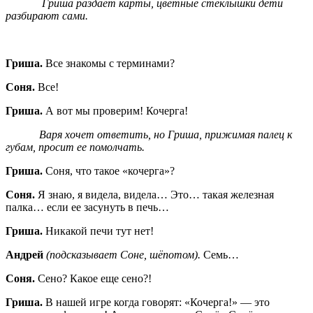
Гриша раздает карты, цветные стеклышки дети
разбирают сами.
Гриша.
Все знакомы с терминами?
Соня.
Все!
Гриша.
А вот мы проверим! Кочерга!
Варя хочет ответить, но Гриша, прижимая палец к
губам, просит ее помолчать.
Гриша.
Соня, что такое «кочерга»?
Соня.
Я знаю, я видела, видела… Это… такая железная
палка… если ее засунуть в печь…
Гриша.
Никакой печи тут нет!
Андрей
(подсказывает Соне, шёпотом).
Семь…
Соня.
Сено? Какое еще сено?!
Гриша.
В нашей игре когда говорят: «Кочерга!» — это