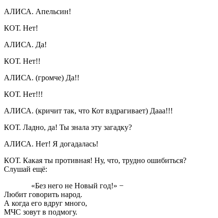
АЛИСА. Апельсин!
КОТ. Нет!
АЛИСА. Да!
КОТ. Нет!!
АЛИСА. (громче) Да!!
КОТ. Нет!!!
АЛИСА. (кричит так, что Кот вздрагивает) Дааа!!!
КОТ. Ладно, да! Ты знала эту загадку?
АЛИСА. Нет! Я догадалась!
КОТ. Какая ты противная! Ну, что, трудно ошибиться?
Слушай ещё:
«Без него не Новый год!» −
Любит говорить народ.
А когда его вдруг много,
МЧС зовут в подмогу.