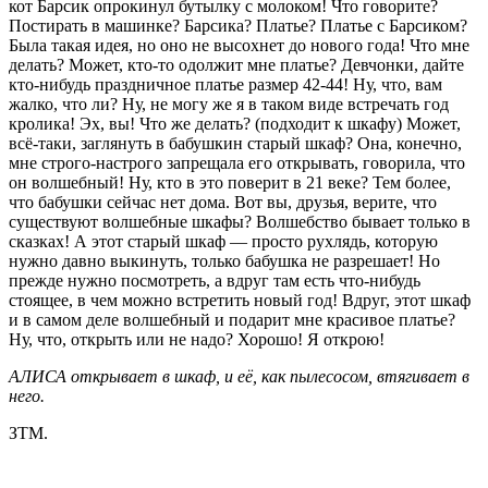
кот Барсик опрокинул бутылку с молоком! Что говорите?
Постирать в машинке? Барсика? Платье? Платье с Барсиком?
Была такая идея, но оно не высохнет до нового года! Что мне
делать? Может, кто-то одолжит мне платье? Девчонки, дайте
кто-нибудь праздничное платье размер 42-44! Ну, что, вам
жалко, что ли? Ну, не могу же я в таком виде встречать год
кролика! Эх, вы! Что же делать? (подходит к шкафу) Может,
всё-таки, заглянуть в бабушкин старый шкаф? Она, конечно,
мне строго-настрого запрещала его открывать, говорила, что
он волшебный! Ну, кто в это поверит в 21 веке? Тем более,
что бабушки сейчас нет дома. Вот вы, друзья, верите, что
существуют волшебные шкафы? Волшебство бывает только в
сказках! А этот старый шкаф — просто рухлядь, которую
нужно давно выкинуть, только бабушка не разрешает! Но
прежде нужно посмотреть, а вдруг там есть что-нибудь
стоящее, в чем можно встретить новый год! Вдруг, этот шкаф
и в самом деле волшебный и подарит мне красивое платье?
Ну, что, открыть или не надо? Хорошо! Я открою!
АЛИСА открывает в шкаф, и её, как пылесосом, втягивает в
него.
ЗТМ.