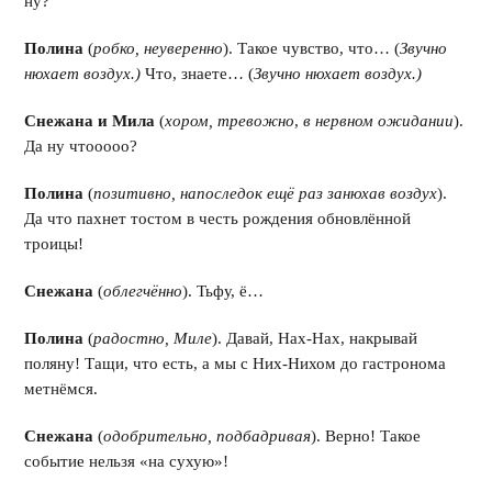
ну?
Полина
(
робко, неуверенно
). Такое чувство, что… (
Звучно
нюхает воздух.)
Что, знаете… (
Звучно нюхает воздух.)
Снежана и Мила
(
хором, тревожно
,
в нервном ожидании
).
Да ну чтооооо?
Полина
(
позитивно, напоследок ещё раз занюхав воздух
).
Да что пахнет тостом в честь рождения обновлённой
троицы!
Снежана
(
облегчённо
). Тьфу, ё…
Полина
(
радостно, Миле
). Давай, Нах-Нах, накрывай
поляну! Тащи, что есть, а мы с Них-Нихом до гастронома
метнёмся.
Снежана
(
одобрительно, подбадривая
). Верно! Такое
событие нельзя «на сухую»!