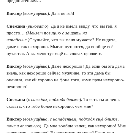
предпочтениям…
Виктор
(
возмущённо
). Да я не гей!
Снежана
(
виновато
). Да я не имела ввиду, что вы гей, я
просто…
(Меняет позицию с защиты на
нападение.)
Слушайте, что вы меня мучаете? Не видите,
даме и так нехорошо. Мысли путаются, да вообще всё
путается. А вы меня тут ещё на словах цепляете.
Виктор
(
возмущённо
). Даме нехорошо? Да если бы эта дама
знала, как нехорошо сейчас мужчине, то эта дама бы
оценила, как ей хорошо на фоне того, кому прям нехорошо-
нехорошо!
Снежана
(
с наездом, подходя ближе
). То есть ты хочешь
сказать, что тебе более нехорошо, чем мне?
Виктор
(
возмущённо, с нападением, подходя ещё ближе,
почти вплотную
). Да мне вообще капец, как нехорошо! Мне
конкретно – хреново! Ты посмотри на меня? Глянь вон…