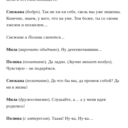
Снежана
(
бодро
). Так ни хи-хи себе, сколь мы уже знакомы.
Конечно, знаем, у кого, что на уме. Тем более, ты со своим
хмелем и похмелем…
Снежана и Полина смеются…
Мила
(
нарочито обидчиво
). Ну деееевочкиииии
…
Полина
(
позитивно
). Да ладно. (
Звучно нюхает воздух
)
.
Чувствую – не подерёмся.
Снежана
(
позитивно
). Да что бы мы, да промеж собой? Да
ни в жизнь!
Мила
(
дружественно
). Слушайте, а… а у меня идея
родилась!
Полина
(
с интересом
). Тааак! Ну-ка, Ну-ка…