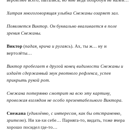
вероятнее всего, пытались, но мне ведь попробуй не налей…
Хитрая многоговорящая улыбка Снежаны озаряет зал.
Появляется Виктор. Он буквально вваливается в поле
зрения Снежаны.
Виктор
(
падая, крича и ругаясь
). Ах, ты ж… ну и
вертолёты…
Виктор пробегает в другой конец видимости Снежаны и
издаёт сдержанный звук рвотного рефлекса, успев
прикрыть рукой рот.
Снежана потерянно смотрит на всю эту картину,
провожая взглядом не особо презентабельного Виктора.
Снежана
(
удивлённо, с интересом, как бы отстраненно,
зрителю
). Ни хи-хи себе… Парняга-то, видать, тоже вчера
хорошо посидел где-то…