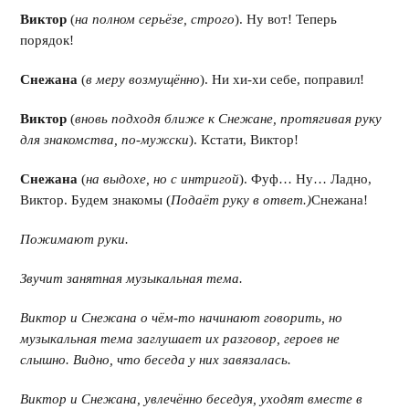
Виктор
(
на полном серьёзе, строго
). Ну вот! Теперь
порядок!
Снежана
(
в меру возмущённо
). Ни хи-хи себе, поправил!
Виктор
(
вновь подходя ближе к Снежане, протягивая руку
для знакомства, по-мужски
). Кстати, Виктор!
Снежана
(
на выдохе, но с интригой
). Фуф… Ну… Ладно,
Виктор. Будем знакомы (
Подаёт руку в ответ.)
Снежана!
Пожимают руки.
Звучит занятная музыкальная тема.
Виктор и Снежана о чём-то начинают говорить, но
музыкальная тема заглушает их разговор, героев не
слышно. Видно, что беседа у них завязалась.
Виктор и Снежана, увлечённо беседуя, уходят вместе в