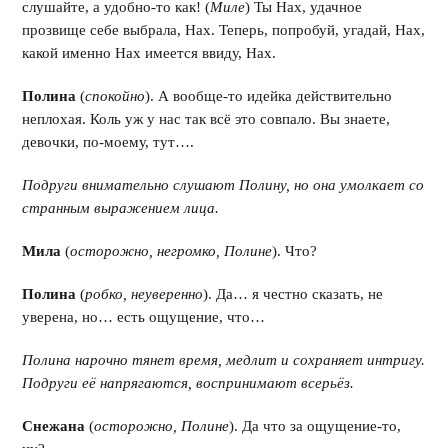
слушайте, а удобно-то как! (
Миле
) Ты Нах, удачное
прозвище себе выбрала, Нах. Теперь, попробуй, угадай, Нах,
какой именно Нах имеется ввиду, Нах.
Полина
(
спокойно
). А вообще-то идейка действительно
неплохая. Коль уж у нас так всё это совпало. Вы знаете,
девочки, по-моему, тут….
Подруги внимательно слушают Полину, но она умолкает со
странным выражением лица.
Мила
(
осторожно, негромко, Полине
). Что?
Полина
(
робко, неуверенно
). Да… я честно сказать, не
уверена, но… есть ощущение, что…
Полина нарочно тянет время, медлит и сохраняет интригу.
Подруги её напрягаются, воспринимают всерьёз.
Снежана
(
осторожно, Полине
). Да что за ощущение-то,