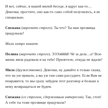
И вот, сейчас, в нашей милой беседе, я вдруг как-то…
Девочки, простите, оно как-то само собой получилось, я не
специально.
Снежана
(
нарочито строго
). Ты что? Ты нам прозвища
придумала?
Мила хитро кивает.
Полина
(
нарочито строго
). ЭЭЭэйййй! Чё за дела…а? Всю
жизнь жила радовала и на тебе! Прилетело, откуда не ждали?
Мила
(
дружественно
). Девочки, ну давайте я только скажу,
что на ум пришло, а вы уж там сами рассудите. Если Вам не
понравится, то мы сразу забудем этот разговор и больше к
нему возвращаться не будем.
Снежана
(
со строгим, сдержанным интересом
). Так, стоп!
А себе ты тоже прозвище придумала?