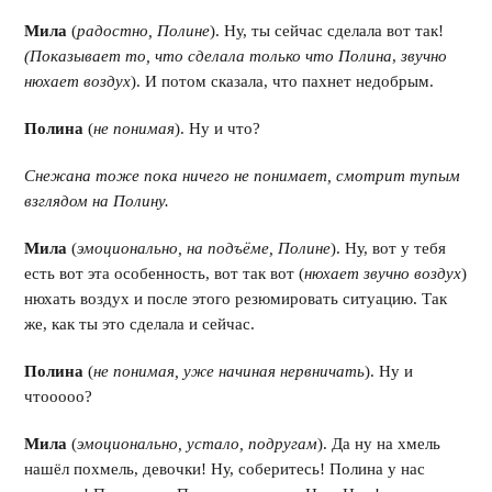
Мила
(
радостно, Полине
). Ну, ты сейчас сделала вот так!
(Показывает то, что сделала только что Полина
,
звучно
нюхает воздух
). И потом сказала, что пахнет недобрым.
Полина
(
не понимая
). Ну и что?
Снежана тоже пока ничего не понимает, смотрит тупым
взглядом на Полину.
Мила
(
эмоционально, на подъёме, Полине
). Ну, вот у тебя
есть вот эта особенность, вот так вот (
нюхает звучно воздух
)
нюхать воздух и после этого резюмировать ситуацию. Так
же, как ты это сделала и сейчас.
Полина
(
не понимая, уже начиная нервничать
). Ну и
чтооооо?
Мила
(
эмоционально, устало, подругам
). Да ну на хмель
нашёл похмель, девочки! Ну, соберитесь! Полина у нас