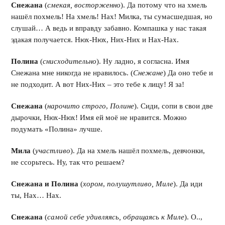
Снежана
(
смекая, восторженно
). Да потому что на хмель
нашёл похмель! На хмель! Нах! Милка, ты сумасшедшая, но
слушай… А ведь и вправду забавно. Компашка у нас такая
эдакая получается. Нюх-Нюх, Них-Них и Нах-Нах.
Полина
(
снисходительно
). Ну ладно, я согласна. Имя
Снежана мне никогда не нравилось. (
Снежане
) Да оно тебе и
не подходит. А вот Них-Них – это тебе к лицу! Я за!
Снежана
(
нарочито строго
,
Полине
). Сиди, сопи в свои две
дырочки, Нюх-Нюх! Имя ей моё не нравится. Можно
подумать «Полина» лучше.
Мила
(
участливо
). Да на хмель нашёл похмель, девчонки,
не ссорьтесь. Ну, так что решаем?
Снежана и Полина
(
хором
,
полушутливо, Миле
). Да иди
ты, Нах… Нах.
Снежана
(
самой себе удивляясь, обращаясь к Миле
). О..,