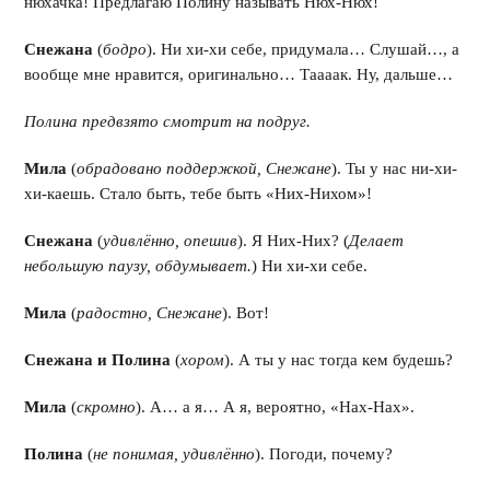
нюхачка! Предлагаю Полину называть Нюх-Нюх!
Снежана
(
бодро
). Ни хи-хи себе, придумала… Слушай…, а
вообще мне нравится, оригинально… Таааак. Ну, дальше…
Полина предвзято смотрит на подруг.
Мила
(
обрадовано поддержкой, Снежане
). Ты у нас ни-хи-
хи-каешь. Стало быть, тебе быть «Них-Нихом»!
Снежана
(
удивлённо, опешив
). Я Них-Них? (
Делает
небольшую паузу, обдумывает.
) Ни хи-хи себе.
Мила
(
радостно, Снежане
). Вот!
Снежана и Полина
(
хором
). А ты у нас тогда кем будешь?
Мила
(
скромно
). А… а я… А я, вероятно, «Нах-Нах».
Полина
(
не понимая, удивлённо
). Погоди, почему?