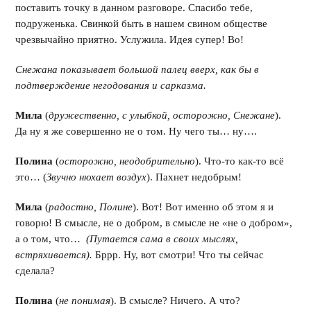
поставить точку в данном разговоре. Спасибо тебе,
подруженька. Свинкой быть в нашем свином обществе
чрезвычайно приятно. Услужила. Идея супер! Во!
Снежана показывает большой палец вверх, как бы в
подтверждение негодования и сарказма.
Мила
(
дружественно, с улыбкой, осторожно, Снежане
).
Да ну я же совершенно не о том. Ну чего ты… ну….
Полина
(
осторожно, неодобрительно
). Что-то как-то всё
это… (
Звучно нюхает воздух
). Пахнет недобрым!
Мила
(
радостно, Полине
). Вот! Вот именно об этом я и
говорю! В смысле, не о добром, в смысле не «не о добром»,
а о том, что…
(Путается сама в своих мыслях,
встряхивается).
Бррр. Ну, вот смотри! Что ты сейчас
сделала?
Полина
(
не понимая
). В смысле? Ничего. А что?