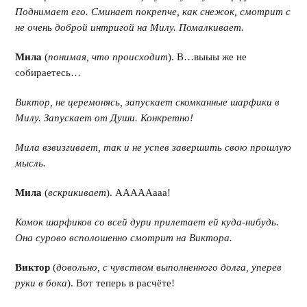
Поднимает его. Сминает покрепче, как снежок, смотрит с
не очень доброй интригой на Милу. Помалкивает.
Мила
(
понимая, что происходит
). В…выыы же не
собираетесь…
Виктор, не церемонясь, запускает скомканные шарфики в
Милу. Запускает от Души. Конкретно!
Мила взвизгивает, так и не успев завершить свою прошлую
мысль.
Мила
(
вскрикивает
). АААААааа!
Комок шарфиков со всей дури прилетает ей куда-нибудь.
Она сурово всполошенно смотрит на Виктора.
Виктор
(
довольно, с чувством выполненного долга, уперев
руки в бока
). Вот теперь в расчёте!