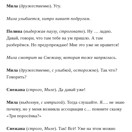
Мила
(
дружественно
). Угу.
Мила улыбается, хитро кивает подругам.
Полина
(
выдержав паузу, строговато
). Ну … ладно.
Давай, говори, что там тебе на ум пришло. А там
разберёмся. Но предупреждаю! Мне это уже не нравится!
Мила смотрит на Снежану, которая тоже напряглась.
Мила
(
дружественно, с улыбкой, осторожно
). Так что?
Говорить?
Снежана
(
строго, Миле
). Да давай уже!
Мила
(
выдохнув, с интригой
). Тогда слушайте. Я…. не знаю
почему, но у меня возникла ассоциация с… помните сказку
«Три поросёнка?»
Снежана
(
строго, Миле
). Так! Всё! Уже на этом можно