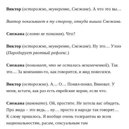
Виктор
(
осторожно, неуверенно, Снежане
). А что это вы…
Виктор показывает в ту сторону, откуда вышла Снежана.
Снежана
(
словно не понимая
). Что?
Виктор
(
осторожно, неуверенно, Снежане
). Ну это… Уээээ
(
Пародирует рвотный рефлекс.
)
Снежана
(
понимает, что не осталась незамеченной
). Так
это… За компанию-то, как говорится, и жид повесился.
Виктор
(
осторожно
). А… О… Понял-понял. Виноват. У
меня, кстати, как раз есть еврейские корни, если что.
Снежана
(
виновато
). Ой, простите. Не хотела вас обидеть.
Про жида – это ведь… ну… просто в народе так говорят…
К слову пришлось. Я вообще очень толерантна ко всем
национальностям, расам, сексуальным там