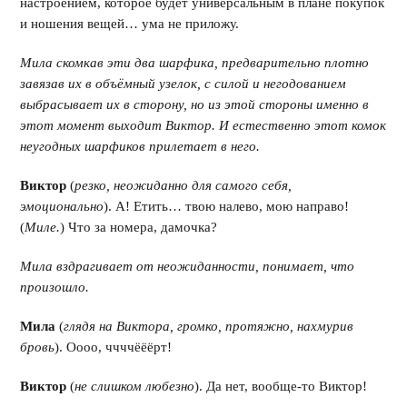
настроением, которое будет универсальным в плане покупок
и ношения вещей… ума не приложу.
Мила скомкав эти два шарфика, предварительно плотно
завязав их в объёмный узелок, с силой и негодованием
выбрасывает их в сторону, но из этой стороны именно в
этот момент выходит Виктор. И естественно этот комок
неугодных шарфиков прилетает в него.
Виктор
(
резко, неожиданно для самого себя,
эмоционально
). А! Етить… твою налево, мою направо!
(
Миле.
) Что за номера, дамочка?
Мила вздрагивает от неожиданности, понимает, что
произошло.
Мила
(
глядя на Виктора, громко, протяжно, нахмурив
бровь
). Оооо, ччччёёёрт!
Виктор
(
не слишком любезно
). Да нет, вообще-то Виктор!