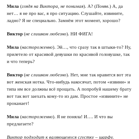
Мила
(
глядя на Виктора, не понимая
). А? (
Поняв.
) А, да
нет… я не про вас, я про ситуацию. Слушайте, извините,
ладно? Я не специально. Замнём этот момент, хорошо?
Виктор
(
не слишком любезно
). НИ ФИГА!
Мила
(
настороженно
). Эй…, что сразу так в штыки-то? Ну,
прилетело от красивой девушки по красивой головушке, так
и что теперь?
Виктор
(
не слишком любезно
). Нет, мне так нравится вот эта
вот женская нотка. Что-нибудь накосячат, потом «извини» и
типа им все должны всё прощать. А попробуй нашему брату
вот так вот заехать кому-то из дам. Простое «извините» не
проканает!
Мила
(
настороженно
). Я не поняла! И…. И что вы
предлагаете?
Виктор подходит к валяющемуся сгустку – шарфу.