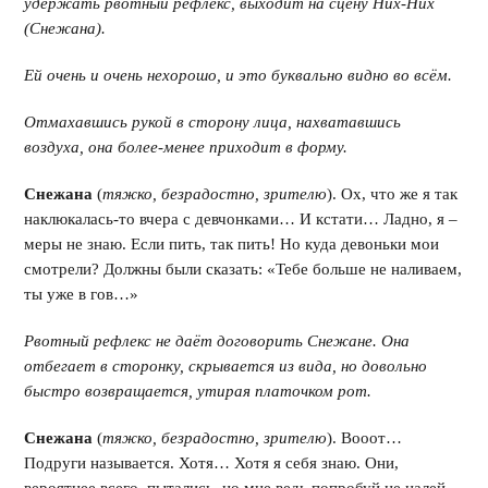
удержать рвотный рефлекс, выходит на сцену Них-Них
(Снежана).
Ей очень и очень нехорошо, и это буквально видно во всём.
Отмахавшись рукой в сторону лица, нахватавшись
воздуха, она более-менее приходит в форму.
Снежана
(
тяжко, безрадостно, зрителю
). Ох, что же я так
наклюкалась-то вчера с девчонками… И кстати… Ладно, я –
меры не знаю. Если пить, так пить! Но куда девоньки мои
смотрели? Должны были сказать: «Тебе больше не наливаем,
ты уже в гов…»
Рвотный рефлекс не даёт договорить Снежане. Она
отбегает в сторонку, скрывается из вида, но довольно
быстро возвращается, утирая платочком рот.
Снежана
(
тяжко, безрадостно, зрителю
). Вооот…
Подруги называется. Хотя… Хотя я себя знаю. Они,