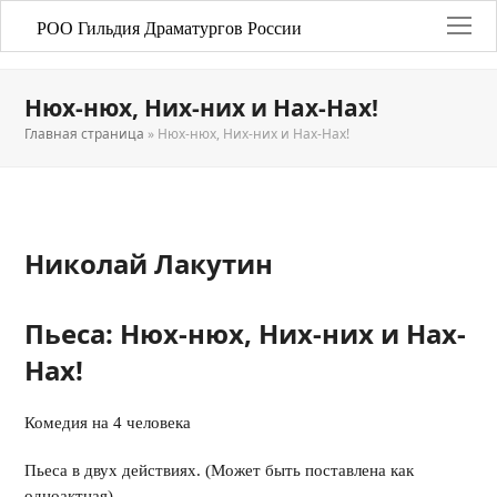
РОО Гильдия Драматургов России
Нюх-нюх, Них-них и Нах-Нах!
Главная страница
»
Нюх-нюх, Них-них и Нах-Нах!
Николай Лакутин
Пьеса: Нюх-нюх, Них-них и Нах-
Нах!
Комедия на 4 человека
Пьеса в двух действиях. (Может быть поставлена как
одноактная).