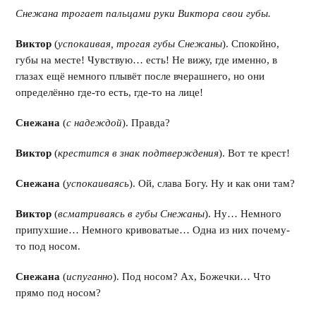
Снежана трогает пальцами руки Виктора свои губы.
Виктор
(
успокаивая, трогая губы Снежаны
). Спокойно,
губы на месте! Чувствую… есть! Не вижу, где именно, в
глазах ещё немного плывёт после вчерашнего, но они
определённо где-то есть, где-то на лице!
Снежана
(
с надеждой
). Правда?
Виктор
(
крестится в знак подтверждения
). Вот те крест!
Снежана
(
успокаиваясь
). Ой, слава Богу. Ну и как они там?
Виктор
(
всматриваясь в губы Снежаны
). Ну… Немного
припухшие… Немного кривоватые… Одна из них почему-
то под носом.
Снежана
(
испуганно
). Под носом? Ах, Божечки… Что
прямо под носом?