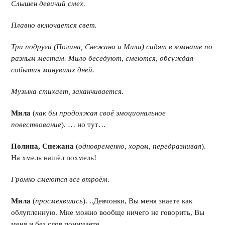
Слышен девичий смех.
Плавно включается свет.
Три подруги (Полина, Снежана и Мила) сидят в комнате по
разным местам. Мило беседуют, смеются, обсуждая
события минувших дней.
Музыка стихает, заканчивается.
Мила
(
как бы продолжая своё эмоциональное
повествование
). … но тут…
Полина, Снежана
(
одновременно, хором, передразнивая
).
На хмель нашёл похмель!
Громко смеются все втроём.
Мила
(
просмеявшись
). ..Девчонки, Вы меня знаете как
облупленную. Мне можно вообще ничего не говорить, Вы
меня и без слов понимаете
.