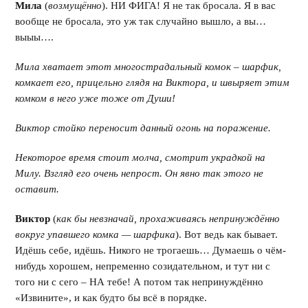
Мила
(
возмущённо
). НИ ФИГА! Я не так бросала. Я в вас
вообще не бросала, это уж так случайно вышло, а вы…
выыы….
Мила хватает этот многострадальный комок – шарфик,
комкает его, прицельно глядя на Виктора, и швыряет этим
комком в него уже тоже от Души!
Виктор стойко переносит данный огонь на поражение.
Некоторое время стоит молча, смотрит украдкой на
Милу. Взгляд его очень непрост. Он явно так этого не
оставит.
Виктор
(
как бы невзначай, прохаживаясь непринуждённо
вокруг упавшего комка — шарфика
). Вот ведь как бывает.
Идёшь себе, идёшь. Никого не трогаешь… Думаешь о чём-
нибудь хорошем, непременно созидательном, и тут ни с
того ни с сего – НА тебе! А потом так непринуждённо
«Извините», и как будто бы всё в порядке.