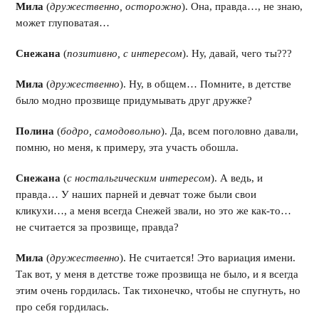
Мила
(
дружественно, осторожно
). Она, правда…, не знаю,
может глуповатая…
Снежана
(
позитивно, с интересом
). Ну, давай, чего ты???
Мила
(
дружественно
). Ну, в общем… Помните, в детстве
было модно прозвище придумывать друг дружке?
Полина
(
бодро, самодовольно
). Да, всем поголовно давали,
помню, но меня, к примеру, эта участь обошла.
Снежана
(
с ностальгическим интересом
). А ведь, и
правда… У наших парней и девчат тоже были свои
кликухи…, а меня всегда Снежей звали, но это же как-то…
не считается за прозвище, правда?
Мила
(
дружественно
). Не считается! Это вариация имени.
Так вот, у меня в детстве тоже прозвища не было, и я всегда
этим очень гордилась. Так тихонечко, чтобы не спугнуть, но
про себя гордилась.