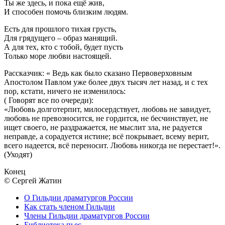
Ты же здесь, и пока ещё жив,
И способен помочь близким людям.
Есть для прошлого тихая грусть,
Для грядущего – образ манящий.
А для тех, кто с тобой, будет пусть
Только море любви настоящей.
Рассказчик: « Ведь как было сказано Первоверховным
Апостолом Павлом уже более двух тысяч лет назад, и с тех
пор, кстати, ничего не изменилось:
( Говорят все по очереди):
«Любовь долготерпит, милосердствует, любовь не завидует,
любовь не превозносится, не гордится, не бесчинствует, не
ищет своего, не раздражается, не мыслит зла, не радуется
неправде, а сорадуется истине; всё покрывает, всему верит,
всего надеется, всё переносит. Любовь никогда не перестает!».
(Уходят)
Конец
© Сергей Жатин
О Гильдии драматургов России
Как стать членом Гильдии
Члены Гильдии драматургов России
Библиотека пьес