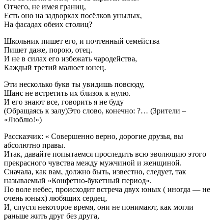
Отчего, не имея границ,
Есть оно на задворках посёлков унылых,
На фасадах обеих столиц?
Школьник пишет его, и почтенный семейства
Пишет даже, порою, отец.
И не в силах его избежать чародейства,
Каждый третий малюет юнец.
Эти несколько букв ты увидишь повсюду,
Шанс не встретить их близок к нулю.
И его знают все, говорить я не буду
(Обращаясь к залу)Это слово, конечно: ?… (Зрители –
«Люблю!»)
Рассказчик: « Совершенно верно, дорогие друзья, вы
абсолютно правы.
Итак, давайте попытаемся проследить всю эволюцию этого
прекрасного чувства между мужчиной и женщиной.
Сначала, как вам, должно быть, известно, следует, так
называемый «Конфетно-букетный период».
По воле небес, происходит встреча двух юных ( иногда — не
очень юных) любящих сердец,
И, спустя некоторое время, они не понимают, как могли
раньше жить друг без друга,