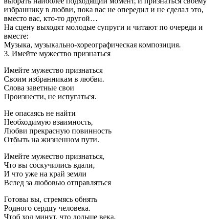
выбрать наиболее подходящий момент, и признаться своему
избраннику в любви, пока вас не опередил и не сделал это,
вместо вас, кто-то другой…
На сцену выходят молодые супруги и читают по очереди и
вместе:
Музыка, музыкально-хореографическая композиция.
3. Имейте мужество признаться
Имейте мужество признаться
Своим избранникам в любви.
Слова заветные свои
Произнести, не испугаться.
Не опасаясь не найти
Необходимую взаимность,
Любви прекрасную повинность
Отбыть на жизненном пути.
Имейте мужество признаться,
Что вы соскучились вдали,
И что уже на край земли
Вслед за любовью отправляться
Готовы вы, стремясь обнять
Родного сердцу человека.
Чтоб ход минут, что дольше века,