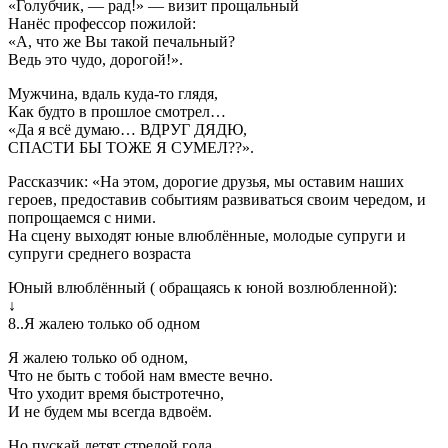
«Голубчик, — рад!» — визит прощальный
Нанёс профессор пожилой:
«А, что же Вы такой печальный?
Ведь это чудо, дорогой!».
Мужчина, вдаль куда-то глядя,
Как будто в прошлое смотрел…
«Да я всё думаю… ВДРУГ ДЯДЮ,
СПАСТИ БЫ ТОЖЕ Я СУМЕЛ??».
Рассказчик: «На этом, дорогие друзья, мы оставим наших
героев, предоставив событиям развиваться своим чередом, и
попрощаемся с ними.
На сцену выходят юные влюблённые, молодые супруги и
супруги среднего возраста
Юный влюблённый ( обращаясь к юной возлюбленной):
↓
8..Я жалею только об одном
Я жалею только об одном,
Что не быть с тобой нам вместе вечно.
Что уходит время быстротечно,
И не будем мы всегда вдвоём.
Но пускай летят стрелой года,