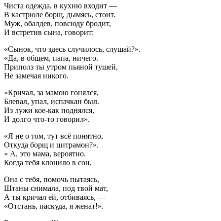
Чиста одежда, в кухню входит —
В кастрюле борщ, дымясь, стоит.
Муж, обалдев, повсюду бродит,
И встретив сына, говорит:
«Сынок, что здесь случилось, слушай?».
«Да, в общем, папа, ничего.
Приполз ты утром пьяной тушей,
Не замечая никого.
«Кричал, за мамою гонялся,
Блевал, упал, испачкан был.
Из лужи кое-как поднялся,
И долго что-то говорил».
«Я не о том, тут всё понятно,
Откуда борщ и цитрамон?».
« А, это мама, вероятно.
Когда тебя клонило в сон,
Она с тебя, помочь пытаясь,
Штаны снимала, под твой мат,
А ты кричал ей, отбиваясь, —
«Отстань, паскуда, я женат!».