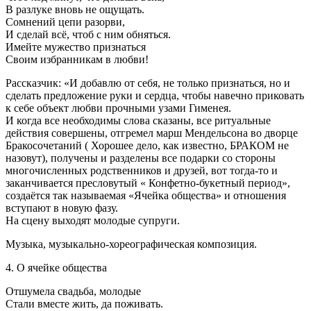
В разлуке вновь не ощущать.
Сомнений цепи разорви,
И сделай всё, чтоб с ним обняться.
Имейте мужество признаться
Своим избранникам в любви!
Рассказчик: «И добавлю от себя, не только признаться, но и
сделать предложение руки и сердца, чтобы навечно приковать
к себе объект любви прочными узами Гименея.
И когда все необходимы слова сказаны, все ритуальные
действия совершены, отгремел марш Мендельсона во дворце
Бракосочетаний ( Хорошее дело, как известно, БРАКОМ не
назовут), получены и разделены все подарки со стороны
многочисленных родственников и друзей, вот тогда-то и
заканчивается пресловутый « Конфетно-букетный период»,
создаётся так называемая «Ячейка общества» и отношения
вступают в новую фазу.
На сцену выходят молодые супруги.
Музыка, музыкально-хореографическая композиция.
4. О ячейке общества
Отшумела свадьба, молодые
Стали вместе жить, да поживать.