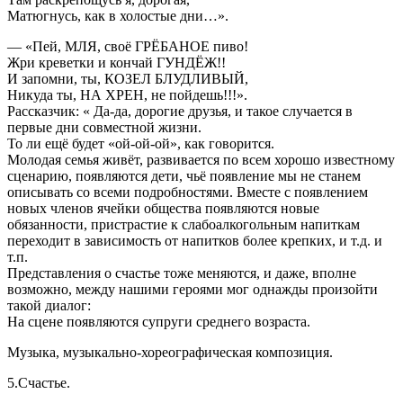
Матюгнусь, как в холостые дни…».
— «Пей, МЛЯ, своё ГРЁБАНОЕ пиво!
Жри креветки и кончай ГУНДЁЖ!!
И запомни, ты, КОЗЕЛ БЛУДЛИВЫЙ,
Никуда ты, НА ХРЕН, не пойдешь!!!».
Рассказчик: « Да-да, дорогие друзья, и такое случается в
первые дни совместной жизни.
То ли ещё будет «ой-ой-ой», как говорится.
Молодая семья живёт, развивается по всем хорошо известному
сценарию, появляются дети, чьё появление мы не станем
описывать со всеми подробностями. Вместе с появлением
новых членов ячейки общества появляются новые
обязанности, пристрастие к слабоалкогольным напиткам
переходит в зависимость от напитков более крепких, и т.д. и
т.п.
Представления о счастье тоже меняются, и даже, вполне
возможно, между нашими героями мог однажды произойти
такой диалог:
На сцене появляются супруги среднего возраста.
Музыка, музыкально-хореографическая композиция.
5.Счастье.