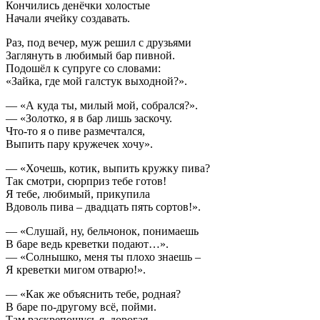
Кончились денёчки холостые
Начали ячейку создавать.
Раз, под вечер, муж решил с друзьями
Заглянуть в любимый бар пивной.
Подошёл к супруге со словами:
«Зайка, где мой галстук выходной?».
— «А куда ты, милый мой, собрался?».
— «Золотко, я в бар лишь заскочу.
Что-то я о пиве размечтался,
Выпить пару кружечек хочу».
— «Хочешь, котик, выпить кружку пива?
Так смотри, сюрприз тебе готов!
Я тебе, любимый, прикупила
Вдоволь пива – двадцать пять сортов!».
— «Слушай, ну, бельчонок, понимаешь
В баре ведь креветки подают…».
— «Солнышко, меня ты плохо знаешь –
Я креветки мигом отварю!».
— «Как же объяснить тебе, родная?
В баре по-другому всё, пойми.
Там раскрепощусь я, дорогая,