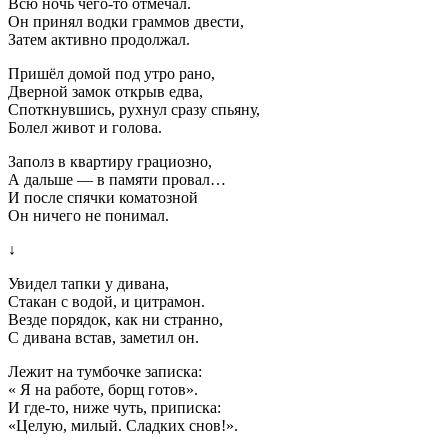
Всю ночь чего-то отмечал.
Он принял водки граммов двести,
Затем активно продолжал.
Пришёл домой под утро рано,
Дверной замок открыв едва,
Споткнувшись, рухнул сразу спьяну,
Болел живот и голова.
Заполз в квартиру грациозно,
А дальше — в памяти провал…
И после спячки коматозной
Он ничего не понимал.
↓
Увидел тапки у дивана,
Стакан с водой, и цитрамон.
Везде порядок, как ни странно,
С дивана встав, заметил он.
Лежит на тумбочке записка:
« Я на работе, борщ готов».
И где-то, ниже чуть, приписка:
«Целую, милый. Сладких снов!».