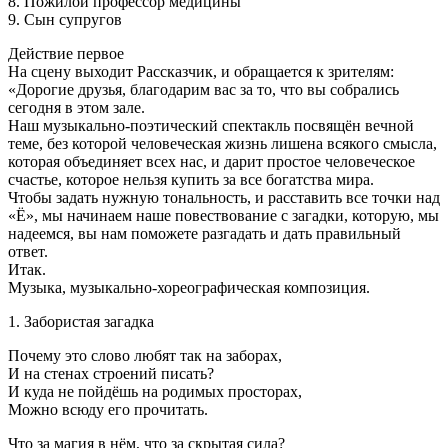
8. Пожилой профессор медицины
9. Сын супругов
Действие первое
На сцену выходит Рассказчик, и обращается к зрителям:
«Дорогие друзья, благодарим вас за то, что вы собрались
сегодня в этом зале.
Наш музыкально-поэтический спектакль посвящён вечной
теме, без которой человеческая жизнь лишена всякого смысла,
которая объединяет всех нас, и дарит простое человеческое
счастье, которое нельзя купить за все богатства мира.
Чтобы задать нужную тональность, и расставить все точки над
«Ё», мы начинаем наше повествование с загадки, которую, мы
надеемся, вы нам поможете разгадать и дать правильный
ответ.
Итак.
Музыка, музыкально-хореографическая композиция.
1. Забористая загадка
Почему это слово любят так на заборах,
И на стенах строений писать?
И куда не пойдёшь на родимых просторах,
Можно всюду его прочитать.
Что за магия в нём, что за скрытая сила?