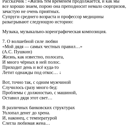
Рассказчик : «Жизнь тем временем продолжается, и как мы
все хорошо знаем, порою она преподносит немало сюрпризов,
зачастую не очень приятных.
Супруги среднего возраста и профессор медицины
разыгрывают следующую историю:
Музыка, музыкально-хореографическая композиция.
7. О волшебной силе любви
«Мой дядя — самых честных правил…»
(А.С. Пушкин)
Жизнь, как известно, полосата,
И много чёрных в ней полос.
Приходит день и всё куда-то
Летит однажды под откос… ↓
Вот, точно так, с одним мужчиной
Случилось сразу много бед:
Проблемы с должностью, с машиной,
Оставил дядя этот свет…
В различных банковских структурах
Ухлопал денег до хрена.
И, наконец, с температурой
Слегла любимая жена…