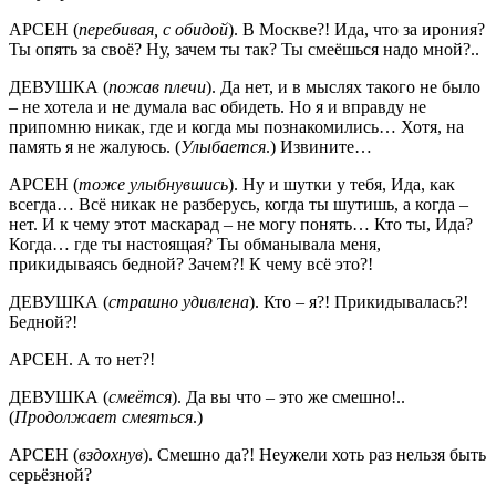
АРСЕН (
перебивая, с обидой
). В Москве?! Ида, что за ирония?
Ты опять за своё? Ну, зачем ты так? Ты смеёшься надо мной?..
ДЕВУШКА (
пожав плечи
). Да нет, и в мыслях такого не было
– не хотела и не думала вас обидеть. Но я и вправду не
припомню никак, где и когда мы познакомились… Хотя, на
память я не жалуюсь. (
Улыбается
.) Извините…
АРСЕН (
тоже улыбнувшись
). Ну и шутки у тебя, Ида, как
всегда… Всё никак не разберусь, когда ты шутишь, а когда –
нет. И к чему этот маскарад – не могу понять… Кто ты, Ида?
Когда… где ты настоящая? Ты обманывала меня,
прикидываясь бедной? Зачем?! К чему всё это?!
ДЕВУШКА (
страшно удивлена
). Кто – я?! Прикидывалась?!
Бедной?!
АРСЕН. А то нет?!
ДЕВУШКА (
смеётся
). Да вы что – это же смешно!..
(
Продолжает смеяться
.)
АРСЕН (
вздохнув
). Смешно да?! Неужели хоть раз нельзя быть
серьёзной?