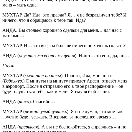
меня – мать одна.
МУХТАР. Да? Ида, это правда? Я… я не безразличен тебе? И
ничего, что я обращаюсь к тебе так, Ида?
АИДА. Вы столько хорошего сделали для меня… для нас с
матерью…
МУХТАР. И… это всё, ты больше ничего не хочешь сказать?
АИДА (
опустив глаза от смущения
). Н-нет… то есть, да, но…
Пауза.
МУХТАР (
смотрит на часы
). Прости, Ида, мне пора.
(
Вздохнув
.) С минуты на минуту приедет Арсен, отвезёт меня
в аэропорт. После я отправлю его в твоё распоряжение – он
будет слушаться тебя, как и меня. Я ему всё объясню.
АИДА (
тихо
). Спасибо…
МУХТАР (
нежно, улыбнувшись
). Я и не думал, что мне так
грустно будет уезжать. Впервые, за последнее время я…
АИДА (
прерывая
). А вы не беспокойтесь, я справлюсь – и по