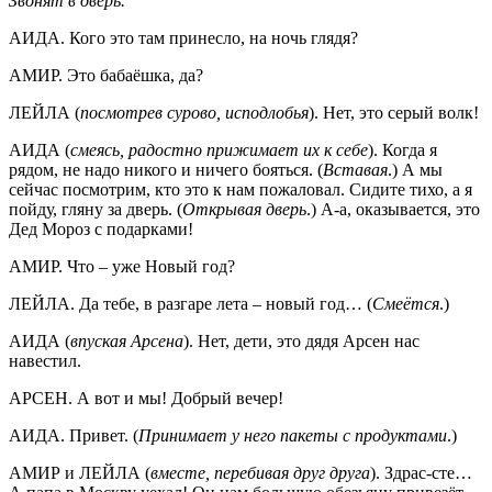
Звонят в дверь.
АИДА. Кого это там принесло, на ночь глядя?
АМИР. Это бабаёшка, да?
ЛЕЙЛА (
посмотрев сурово, исподлобья
). Нет, это серый волк!
АИДА (
смеясь, радостно прижимает их к себе
). Когда я
рядом, не надо никого и ничего бояться. (
Вставая
.) А мы
сейчас посмотрим, кто это к нам пожаловал. Сидите тихо, а я
пойду, гляну за дверь. (
Открывая дверь
.) А-а, оказывается, это
Дед Мороз с подарками!
АМИР. Что – уже Новый год?
ЛЕЙЛА. Да тебе, в разгаре лета – новый год… (
Смеётся
.)
АИДА (
впуская Арсена
). Нет, дети, это дядя Арсен нас
навестил.
АРСЕН. А вот и мы! Добрый вечер!
АИДА. Привет. (
Принимает у него пакеты с продуктами
.)
АМИР и ЛЕЙЛА (
вместе, перебивая друг друга
). Здрас-сте…