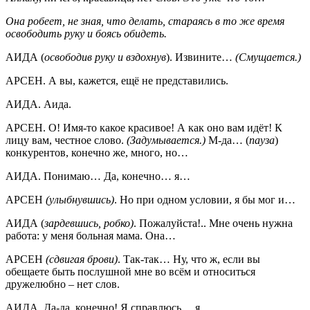
Она робеет, не зная, что делать, стараясь в то же время
освободить руку и боясь обидеть.
АИДА (
освободив руку и вздохнув
). Извините…
(Смущается.)
АРСЕН. А вы, кажется, ещё не представились.
АИДА. Аида.
АРСЕН. О! Имя-то какое красивое! А как оно вам идёт! К
лицу вам, честное слово.
(Задумывается.)
М-да… (
пауза
)
конкурентов, конечно же, много, но…
АИДА. Понимаю… Да, конечно… я…
АРСЕН
(улыбнувшись)
. Но при одном условии, я бы мог и…
АИДА (
зардевшись, робко)
. Пожалуйста!.. Мне очень нужна
работа: у меня больная мама. Она…
АРСЕН
(сдвигая брови)
. Так-так… Ну, что ж, если вы
обещаете быть послушной мне во всём и относиться
дружелюбно – нет слов.
АИДА. Да-да, конечно! Я справлюсь… я…