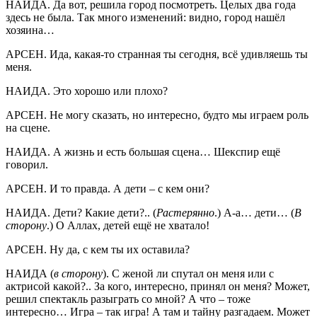
НАИДА. Да вот, решила город посмотреть. Целых два года
здесь не была. Так много изменений: видно, город нашёл
хозяина…
АРСЕН. Ида, какая-то странная ты сегодня, всё удивляешь ты
меня.
НАИДА. Это хорошо или плохо?
АРСЕН. Не могу сказать, но интересно, будто мы играем роль
на сцене.
НАИДА. А жизнь и есть большая сцена… Шекспир ещё
говорил.
АРСЕН. И то правда. А дети – с кем они?
НАИДА. Дети? Какие дети?.. (
Растерянно
.) А-а… дети… (
В
сторону
.) О Аллах, детей ещё не хватало!
АРСЕН. Ну да, с кем ты их оставила?
НАИДА (
в сторону
). С женой ли спутал он меня или с
актрисой какой?.. За кого, интересно, принял он меня? Может,
решил спектакль разыграть со мной? А что – тоже
интересно… Игра – так игра! А там и тайну разгадаем. Может