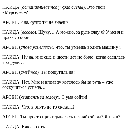
НАИДА (
останавливается у края сцены
). Это твой
«Мерседес»?
АРСЕН. Ида, будто ты не знаешь.
НАИДА (
весело
). Шучу… А можно, за руль сяду я? У меня и
права с собой.
АРСЕН (
снова удивляясь
). Что, ты умеешь водить машину?!
НАИДА. Ну да, мне ещё и шести лет не было, когда садилась
я за руль…
АРСЕН (
смеётся
). Ты пошутила да?
НАИДА. Нет. Мне и вправду хотелось бы за руль – уже
соскучиться успела…
АРСЕН (
хватаясь за голову
). С ума сойти!..
НАИДА. Что, я опять не то сказала?
АРСЕН. Ты просто прикидывалась незнайкой, да? Я прав?
НАИДА. Как сказать…