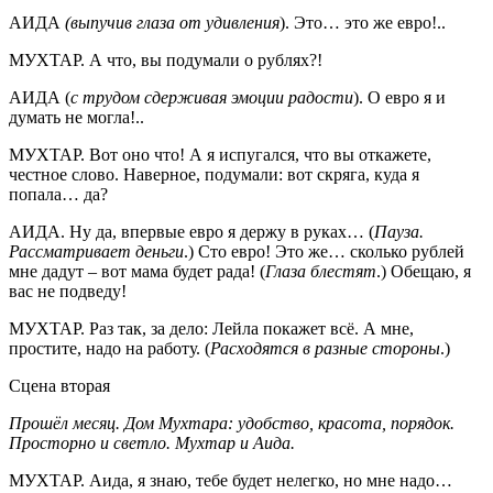
АИДА
(выпучив глаза от удивления
). Это… это же евро!..
МУХТАР. А что, вы подумали о рублях?!
АИДА (
с трудом сдерживая эмоции радости
). О евро я и
думать не могла!..
МУХТАР. Вот оно что! А я испугался, что вы откажете,
честное слово. Наверное, подумали: вот скряга, куда я
попала… да?
АИДА. Ну да, впервые евро я держу в руках… (
Пауза.
Рассматривает деньги
.) Сто евро! Это же… сколько рублей
мне дадут – вот мама будет рада! (
Глаза блестят
.) Обещаю, я
вас не подведу!
МУХТАР. Раз так, за дело: Лейла покажет всё. А мне,
простите, надо на работу. (
Расходятся в разные стороны
.)
Сцена вторая
Прошёл месяц. Дом Мухтара: удобство, красота, порядок.
Просторно и светло. Мухтар и Аида.
МУХТАР. Аида, я знаю, тебе будет нелегко, но мне надо…