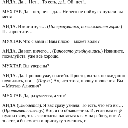
АИДА. Да… Нет… То есть, да!.. Ой, нет!..
МУХТАР. Да – нет, нет – да… Ничего не пойму: запутали вы
меня.
АИДА. Извините, я… (
Поперхнувшись, поглаживает горло
.)
П…простите…
МУХТАР. Что с вами?! Вам плохо – может воды?
АИДА. Да нет, ничего… (
Виновато улыбнувшись
.) Извините,
пожалуйста, уже всё хорошо.
МУХТАР. Вы уверены?
АИДА. Да. Прошло уже, спасибо. Просто, вы так неожиданно
появились, и я… (
Пауза.
) Ах, что это я, прошу прошения. Вы
– Мухтар Алиевич?
МУХТАР. Да, разумеется, а что?
АИДА (
улыбается
). Я вас сразу узнала! То есть, что это вы…
(
Протягивая газету
.) Вот, я по объявлению. И, если вам ещё
нужна няня, то… я согласна наняться к вам на работу, вот. А
знаете, я бы смогла и прислугу заменить, и…