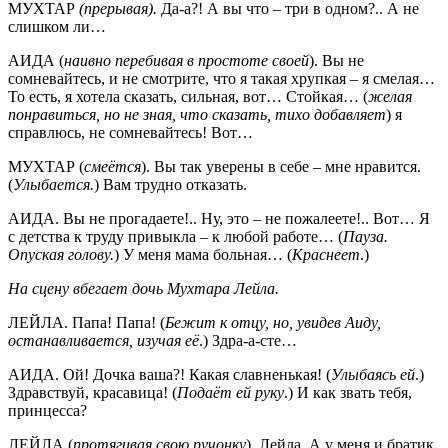
МУХТАР
(прерывая).
Да-а?! А вы что – три в одном?.. А не
слишком ли…
АИДА (
наивно перебивая в простоте своей
). Вы не
сомневайтесь, и не смотрите, что я такая хрупкая – я смелая…
То есть, я хотела сказать, сильная, вот… Стойкая… (
желая
понравиться, но не зная, что сказать, тихо добавляет
) я
справлюсь, не сомневайтесь! Вот…
МУХТАР (
смеётся
). Вы так уверены в себе – мне нравится.
(
Улыбается.
) Вам трудно отказать.
АИДА. Вы не прогадаете!.. Ну, это – не пожалеете!.. Вот… Я
с детства к труду привыкла – к любой работе… (
Пауза.
Опуская голову.
) У меня мама больная… (
Краснеет
.)
На сцену вбегает дочь Мухтара Лейла.
ЛЕЙЛА. Папа! Папа! (
Бежит к отцу, но, увидев Аиду,
останавливается, изучая её
.) Здра-а-сте…
АИДА. Ой! Дочка ваша?! Какая славненькая! (
Улыбаясь ей
.)
Здравствуй, красавица! (
Подаёт ей руку
.) И как звать тебя,
принцесса?
ЛЕЙЛА (
протягивая свою ручонку
). Лейла. А у меня и братик