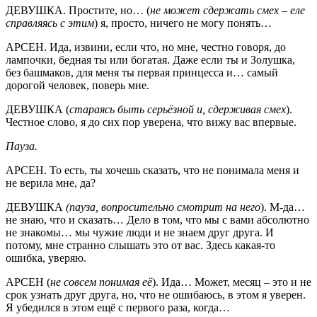
ДЕВУШКА. Простите, но… (
не может сдержать смех – еле
справляясь с этим
) я, просто, ничего не могу понять…
АРСЕН. Ида, извини, если что, но мне, честно говоря, до
лампочки, бедная ты или богатая. Даже если ты и Золушка,
без башмаков, для меня ты первая принцесса и… самый
дорогой человек, поверь мне.
ДЕВУШКА (
стараясь быть серьёзной и, сдерживая смех
).
Честное слово, я до сих пор уверена, что вижу вас впервые.
Пауза.
АРСЕН. То есть, ты хочешь сказать, что не понимала меня и
не верила мне, да?
ДЕВУШКА
(пауза,
вопросительно смотрит на него
). М-да…
не знаю, что и сказать… Дело в том, что мы с вами абсолютно
не знакомы… мы чужие люди и не знаем друг друга. И
потому, мне странно слышать это от вас. Здесь какая-то
ошибка, уверяю.
АРСЕН (
не совсем понимая её
). Ида… Может, месяц – это и не
срок узнать друг друга, но, что не ошибаюсь, в этом я уверен.
Я убедился в этом ещё с первого раза, когда…