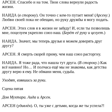
АРСЕН. Спасибо и на том. Твои слова вернули радость
жизни.
НАИДА (
в сторону
). Он точно с кем-то путает меня! (
Арсену
.)
Любви своей пока не обещаю, но руку дружбы я могу подать.
АРСЕН. Этих слов я в жизни не забуду! И, если ты позволишь
мне, поцелуем укреплю союз наш. (
Берёт её руку и целует
.)
НАИДА. Значит, мы теперь друзья и можем доверять друг
другу?
АРСЕН. Я смерть скорей приму, чем наш союз расторгну.
НАИДА. Я тоже рада, что нашла тут друга. (
В сторону
.) Как
всё наивно! Но… И полчаса ещё мы не знакомы, как детства
другу верю я ему. Не обмани меня, судьба.
Уходят, взявшись за руки
.
Сцена пятая
Дом Мухтара. Аида и Арсен.
АРСЕН (
удивлён
). О, ты уже с детьми, когда же ты успела?!