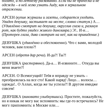
богато, и по-летнему раскованно. Если бы не причёска и не
одежда – в ней легко узнать Аиду, как в зеркальном
отражении.
АРСЕН (
купив журналы и газеты, собирается уходить.
Увидев девушку, застывает на месте, словно статуя
.) А…
(
Удивлённо смотрит на девушку, округлив глаза и, разинув
рот, как будто увидел живого динозавра
.) Э!.. И-и…
(
Протерев глаза, дико смотрит на неё, как на привидение.
)
ДЕВУШКА (
удивлённо и обеспокоенно
). Что с вами, молодой
человек, вам плохо?!
АРСЕН (
обретя дар речи
). И-да?! Ты?!
ДЕВУШКА (
растерянно
). Да-а… И-извините… Откуда вы
меня знаете?!
АРСЕН. О Всемогущий! Тебя и вправду не узнать –
преобразилась на все сто! Какой наряд! Лицо… волосы…
одежда!.. О Аллах, когда же ты успела?! В другом имидже
совсем!
ДЕВУШКА (
виновато улыбнувшись
). Простите, пожалуйста,
но я никак не могу вас вспомнить: мы где-то встречались? Не
могу припомнить: в Москве или…