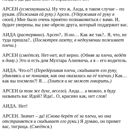
АРСЕН
(усмехнувшись).
Ну что ж, Аида, в таком случае – по
рукам.
(Пожимая ей руку.)
Арсен.
(Удерживая её руку в
своей.)
Мне было очень приятно познакомиться с вами. И,
будьте уверены, вы уже обрели друга, который поддержит вас.
АИДА (
растерянно
). Арсен?.. Н-но… Как же так?.. Я, что, не
туда пришла?.. (
Посмотрев газету, в недоумении пожимает
плечи
.)
АРСЕН (
смеётся
). Нет-нет, всё верно. (
Обняв за плечи, ведёт
к дому
.) Это и есть дом Мухтара Алиевича, а я – его водитель.
АИДА. Что-о?! (
Передёргивая плечи, скидывает его руку,
удивляясь и не понимая, как она оказалась на её плечах.)
Как…
как вы посмели?! Я…
(Злится и не может говорить.)
АРСЕН (
в том же духе, весело
). Аида… а можно, я буду
называть вас Идой? Ида!.. О, красиво как, нет слов!
АИДА. Нет!
АРСЕН. Значит – да! (
Снова берёт её за плечи, но она
отстраняется и скидывает его руки.
) Я думаю, он примет
вас, тигрица. (
Смеётся
.)