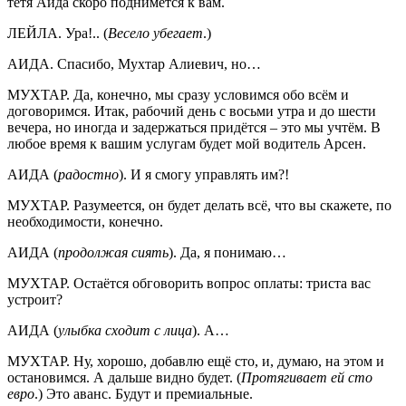
тётя Аида скоро поднимется к вам.
ЛЕЙЛА. Ура!.. (
Весело убегает
.)
АИДА. Спасибо, Мухтар Алиевич, но…
МУХТАР. Да, конечно, мы сразу условимся обо всём и
договоримся. Итак, рабочий день с восьми утра и до шести
вечера, но иногда и задержаться придётся – это мы учтём. В
любое время к вашим услугам будет мой водитель Арсен.
АИДА (
радостно
). И я смогу управлять им?!
МУХТАР. Разумеется, он будет делать всё, что вы скажете, по
необходимости, конечно.
АИДА (
продолжая сиять
). Да, я понимаю…
МУХТАР. Остаётся обговорить вопрос оплаты: триста вас
устроит?
АИДА (
улыбка сходит с лица
). А…
МУХТАР. Ну, хорошо, добавлю ещё сто, и, думаю, на этом и
остановимся. А дальше видно будет. (
Протягивает ей сто
евро
.) Это аванс. Будут и премиальные.