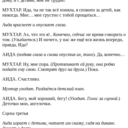
дому, и с детьми, мне не трудно.
МУХТАР. Ида, ты не так всё поняла, я спокоен за детей, как
никогда. Мне… мне грустно с тобой прощаться…
Аида краснеет и опускает глаза
.
МУХТАР. Ах, что это я!.. Конечно, сейчас не время говорить о
том. (
Улыбается
.) И ничего, у нас же ещё вся жизнь впереди,
правда, Ида?
АИДА (
подняв глаза и снова опустив их, тихо
). Да, конечно…
МУХТАР. Ну, мне пора. (
Протягивает ей руку, она робко
подаёт ему свою. Смотрят друг на друга.
) Пока.
АИДА. Счастливо.
Мухтар уходит. Раздаётся детский плач.
АИДА. Бегу, мой хороший, бегу! (
Уходит. Голос за сценой
.)
Деточки мои, ангелочки.
Сцена третья
Аида играет с детьми, читает им сказку, сидя на диване.