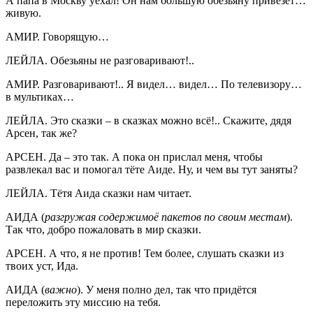
А папа в Москву уехал! Он нам большую обезьяну привезёт…
живую.
АМИР. Говорящую…
ЛЕЙЛА. Обезьяны не разговаривают!..
АМИР. Разговаривают!.. Я видел… видел… По телевизору…
в мультиках…
ЛЕЙЛА. Это сказки – в сказках можно всё!.. Скажите, дядя
Арсен, так же?
АРСЕН. Да – это так. А пока он прислал меня, чтобы
развлекал вас и помогал тёте Аиде. Ну, и чем вы тут заняты?
ЛЕЙЛА. Тётя Аида сказки нам читает.
АИДА (
разгружая содержимоё пакетов по своим местам
).
Так что, добро пожаловать в мир сказки.
АРСЕН. А что, я не против! Тем более, слушать сказки из
твоих уст, Ида.
АИДА (
важно
). У меня полно дел, так что придётся
переложить эту миссию на тебя.