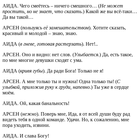
АИДА. Чего смеётесь – ничего смешного… (
Не может
простить, но не знает, что сказать
.) Какой же вы всё-таки…
Да вы такой…
АРСЕН (
пользуясь её замешательством
). Хотите сказать,
красивый и молодой – знаю, знаю.
АИДА (
в гневе, готовая растерзать
). Нет!..
АРСЕН. Оно и видно: нет слов. (
Улыбается
.) Да, есть такое,
по мне многие девушки сходят с ума.
АИДА (
кривя губы
). Да ради Бога! Только не я!
АРСЕН. А мне только ты и нужна! Одна только ты! (
С
улыбкой, приложив руку к груди, напевно
.) Ты уже в сердце
моём.
АИДА. Ой, какая банальность!
АРСЕН (
нежно
). Поверь мне, Ида, я от всей души буду рад
видеть тебя в одной команде. Удачи. Но, к сожалению, мне
пора уходить, извини.
АИДА. И слава Богу!