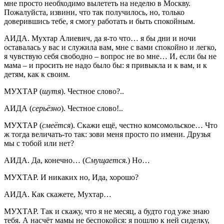
мне просто необходимо вылететь на неделю в Москву.
Пожалуйста, извини, что так получилось, но, только
доверившись тебе, я смогу работать и быть спокойным.
АИДА. Мухтар Алиевич, да я-то что… я бы дни и ночи
оставалась у вас и служила вам, мне с вами спокойно и легко,
я чувствую себя свободно – вопрос не во мне… И, если бы не
мама – и просить не надо было бы: я привыкла и к вам, и к
детям, как к своим.
МУХТАР (
шутя
). Честное слово?..
АИДА (
серьёзно
). Честное слово!..
МУХТАР (
смеётся
). Скажи ещё, честно комсомольское… Что
ж тогда величать-то так: зови меня просто по имени. Друзья
мы с тобой или нет?
АИДА. Да, конечно… (
Смущается.
) Но…
МУХТАР. И никаких но, Ида, хорошо?
АИДА. Как скажете, Мухтар…
МУХТАР. Так и скажу, что я не месяц, а будто год уже знаю
тебя. А насчёт мамы не беспокойся: я пошлю к ней сиделку,