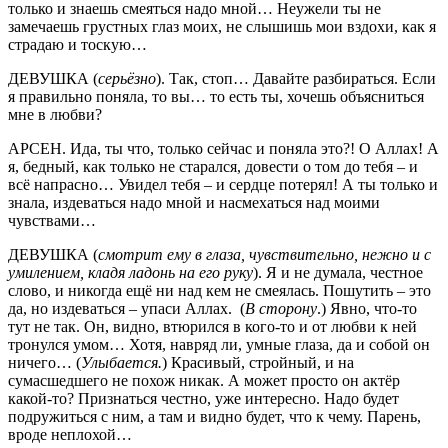
только и знаешь смеяться надо мной… Неужели ты не
замечаешь грустных глаз моих, не слышишь мои вздохи, как я
страдаю и тоскую…
ДЕВУШКА (
серьёзно
). Так, стоп… Давайте разбираться. Если
я правильно поняла, то вы… то есть ты, хочешь объясниться
мне в любви?
АРСЕН. Ида, ты что, только сейчас и поняла это?! О Аллах! А
я, бедный, как только не старался, довести о том до тебя – и
всё напрасно… Увидел тебя – и сердце потерял! А ты только и
знала, издеваться надо мной и насмехаться над моими
чувствами…
ДЕВУШКА (
смотрит ему в глаза, чувствительно, нежно и с
умилением, кладя ладонь на его руку
). Я и не думала, честное
слово, и никогда ещё ни над кем не смеялась. Пошутить – это
да, но издеваться – упаси Аллах. (
В сторону
.) Явно, что-то
тут не так. Он, видно, втюрился в кого-то и от любви к ней
тронулся умом… Хотя, навряд ли, умные глаза, да и собой он
ничего… (
Улыбается.
) Красивый, стройный, и на
сумасшедшего не похож никак. А может просто он актёр
какой-то? Признаться честно, уже интересно. Надо будет
подружиться с ним, а там и видно будет, что к чему. Парень,
вроде неплохой…