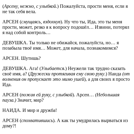
(
Арсену, нежно, с улыбкой
.) Пожалуйста, прости меня, если я
не так себя вела.
АРСЕН (
смущаясь, вздохнув
). Ну что ты, Ида, это ты меня
прости, может, резко я к вопросу подошёл… Извини, потерял
я над собой контроль…
ДЕВУШКА. Ты только не обижайся, пожалуйста, но… я
позабыла твоё имя… Может, для начала, познакомимся?
АРСЕН. Шутишь?
ДЕВУШКА. Ага! (
Улыбается.
) Неужели так трудно сказать
своё имя, а? (
Дружески протягивая ему свою руку
.) Наида
(от
волнения он пропускает это мимо ушей
), а для своих я просто
Ида.
АРСЕН (
пожав ей руку, с улыбкой
). Арсен…
(Небольшая
пауза.)
Значит, мир?
НАИДА. И мир и дружба!
АРСЕН (
спохватившись
). А как ты умудрилась вырваться из
дому?!