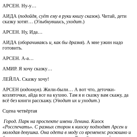
АРСЕН. Ну-у…
АИДА (
подойдя, суёт ему в руки книгу сказок
). Читай, дети
сказку хотят… (
Улыбнувшись, уходит
.)
АРСЕН. Ну, Ида…
АИДА (
оборачиваясь и, как бы дразня
). А мне ужин надо
готовить.
АРСЕН. А-а…
АМИР. Я хочу сказку…
ЛЕЙЛА. Сказку хочу!
АРСЕН (
вздохнув)
. Жили-были… А вот что, деточки-
козляточки, айда все на кухню. Там я и сказку вам скажу, да
всё без книги расскажу. (
Уводит их и уходит
.)
Сцена четвёртая
Город. Парк на проспекте имени Ленина. Киоск
«Росспечать». С разных сторон к киоску подходят Арсен и
молодая девушка. Она одета в моду со временем: роскошно и