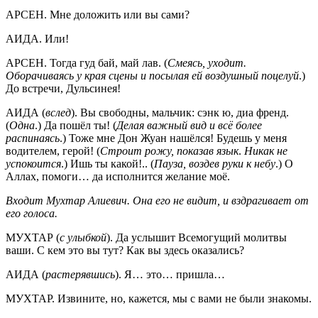
АРСЕН. Мне доложить или вы сами?
АИДА. Или!
АРСЕН. Тогда гуд бай, май лав. (
Смеясь, уходит.
Оборачиваясь у края сцены и посылая ей воздушный поцелуй
.)
До встречи, Дульсинея!
АИДА (
вслед
). Вы свободны, мальчик: сэнк ю, диа френд.
(
Одна
.) Да пошёл ты! (
Делая важный вид и всё более
распинаясь
.) Тоже мне Дон Жуан нашёлся! Будешь у меня
водителем, герой! (
Строит рожу, показав язык
.
Никак не
успокоится
.) Ишь ты какой!.. (
Пауза, воздев руки к небу
.) О
Аллах, помоги… да исполнится желание моё.
Входит Мухтар Алиевич. Она его не видит, и вздрагивает от
его голоса.
МУХТАР (
с улыбкой
). Да услышит Всемогущий молитвы
ваши. С кем это вы тут? Как вы здесь оказались?
АИДА (
растерявшись
). Я… это… пришла…
МУХТАР. Извините, но, кажется, мы с вами не были знакомы.