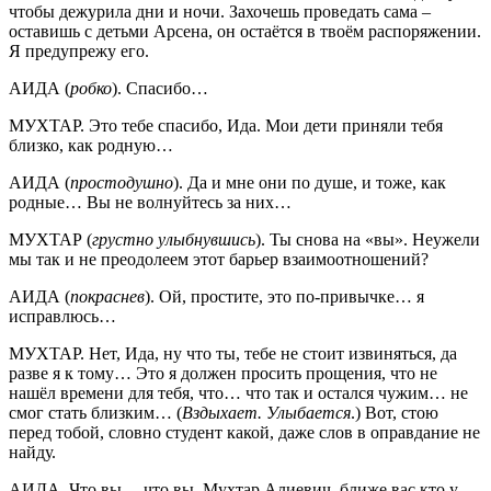
чтобы дежурила дни и ночи. Захочешь проведать сама –
оставишь с детьми Арсена, он остаётся в твоём распоряжении.
Я предупрежу его.
АИДА (
робко
). Спасибо…
МУХТАР. Это тебе спасибо, Ида. Мои дети приняли тебя
близко, как родную…
АИДА (
простодушно
). Да и мне они по душе, и тоже, как
родные… Вы не волнуйтесь за них…
МУХТАР (
грустно улыбнувшись
). Ты снова на «вы». Неужели
мы так и не преодолеем этот барьер взаимоотношений?
АИДА (
покраснев
). Ой, простите, это по-привычке… я
исправлюсь…
МУХТАР. Нет, Ида, ну что ты, тебе не стоит извиняться, да
разве я к тому… Это я должен просить прощения, что не
нашёл времени для тебя, что… что так и остался чужим… не
смог стать близким… (
Вздыхает. Улыбается
.) Вот, стою
перед тобой, словно студент какой, даже слов в оправдание не
найду.
АИДА. Что вы… что вы, Мухтар Алиевич, ближе вас кто у