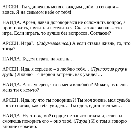
АРСЕН. Ты удивляешь меня с каждым днём, а сегодня –
вовсе. Я на седьмом небе от тебя!
НАИДА. Арсен, давай договоримся не осложнять вопрос, а
просто жить, шутить и веселиться. Сказал же, жизнь – это
игра. Если играть, то лучше без вопросов. Согласен?
АРСЕН. Игра?.. (
Задумывается
.) А если ставка жизнь, то, что
тогда?
НАИДА. Будем играть на жизнь…
АРСЕН. Ида, я серьёзно – я люблю тебя… (
Приложив руку к
груди
.) Люблю – с первой встречи, как увидел…
НАИДА. А ты уверен, что в меня влюблён? Может, путаешь
меня ты с кем-то?
АРСЕН. Ида, ну что ты говоришь?! Ты моя жизнь, моя судьба
– я это понял, как тебя увидел… Ты одна, единственная…
НАИДА. Ну что ж, моё сердце не занято никем и, если ты
сможешь покорить его – оно твоё. (
Пауза
.) И о том я говорю
вполне серьёзно.