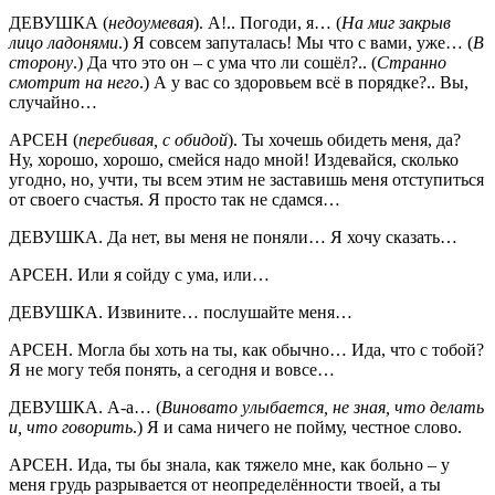
ДЕВУШКА (
недоумевая
). А!.. Погоди, я… (
На миг закрыв
лицо ладонями
.) Я совсем запуталась! Мы что с вами, уже… (
В
сторону
.) Да что это он – с ума что ли сошёл?.. (
Странно
смотрит на него
.) А у вас со здоровьем всё в порядке?.. Вы,
случайно…
АРСЕН (
перебивая, с обидой
). Ты хочешь обидеть меня, да?
Ну, хорошо, хорошо, смейся надо мной! Издевайся, сколько
угодно, но, учти, ты всем этим не заставишь меня отступиться
от своего счастья. Я просто так не сдамся…
ДЕВУШКА. Да нет, вы меня не поняли… Я хочу сказать…
АРСЕН. Или я сойду с ума, или…
ДЕВУШКА. Извините… послушайте меня…
АРСЕН. Могла бы хоть на ты, как обычно… Ида, что с тобой?
Я не могу тебя понять, а сегодня и вовсе…
ДЕВУШКА. А-а… (
Виновато улыбается, не зная, что делать
и, что говорить
.) Я и сама ничего не пойму, честное слово.
АРСЕН. Ида, ты бы знала, как тяжело мне, как больно – у
меня грудь разрывается от неопределённости твоей, а ты