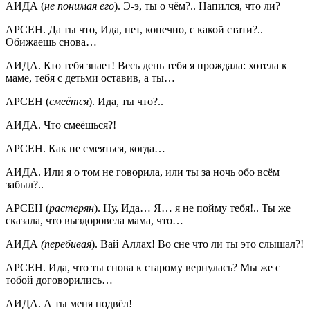
АИДА (
не понимая его
). Э-э, ты о чём?.. Напился, что ли?
АРСЕН. Да ты что, Ида, нет, конечно, с какой стати?..
Обижаешь снова…
АИДА. Кто тебя знает! Весь день тебя я прождала: хотела к
маме, тебя с детьми оставив, а ты…
АРСЕН (
смеётся
). Ида, ты что?..
АИДА. Что смеёшься?!
АРСЕН. Как не смеяться, когда…
АИДА. Или я о том не говорила, или ты за ночь обо всём
забыл?..
АРСЕН (
растерян
). Ну, Ида… Я… я не пойму тебя!.. Ты же
сказала, что выздоровела мама, что…
АИДА
(перебивая
). Вай Аллах! Во сне что ли ты это слышал?!
АРСЕН. Ида, что ты снова к старому вернулась? Мы же с
тобой договорились…
АИДА. А ты меня подвёл!