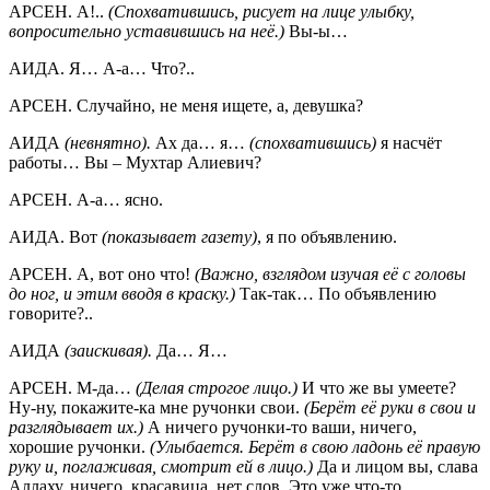
АРСЕН. А!..
(Спохватившись, рисует на лице улыбку,
вопросительно уставившись на неё.)
Вы-ы…
АИДА. Я… А-а… Что?..
АРСЕН. Случайно, не меня ищете, а, девушка?
АИДА
(невнятно).
Ах да… я…
(спохватившись)
я насчёт
работы… Вы – Мухтар Алиевич?
АРСЕН. А-а… ясно.
АИДА. Вот
(показывает газету)
, я по объявлению.
АРСЕН. А, вот оно что!
(Важно, взглядом изучая её с головы
до ног, и этим вводя в краску.)
Так-так… По объявлению
говорите?..
АИДА
(заискивая).
Да… Я…
АРСЕН. М-да…
(Делая строгое лицо.)
И что же вы умеете?
Ну-ну, покажите-ка мне ручонки свои.
(Берёт её руки в свои и
разглядывает их.)
А ничего ручонки-то ваши, ничего,
хорошие ручонки.
(Улыбается. Берёт в свою ладонь её правую
руку и, поглаживая, смотрит ей в лицо.)
Да и лицом вы, слава
Аллаху, ничего, красавица, нет слов. Это уже что-то…