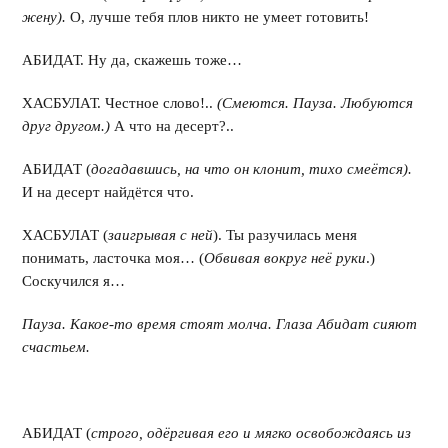
жену).
О, лучше тебя плов никто не умеет готовить!
АБИДАТ. Ну да, скажешь тоже…
ХАСБУЛАТ. Честное слово!..
(Смеются. Пауза. Любуются
друг другом.)
А что на десерт?..
АБИДАТ (
догадавшись, на что он клонит, тихо смеётся).
И на десерт найдётся что.
ХАСБУЛАТ (
заигрывая с ней
). Ты разучилась меня
понимать, ласточка моя… (
Обвивая вокруг неё руки
.)
Соскучился я…
Пауза. Какое-то время стоят молча. Глаза Абидат сияют
счастьем.
АБИДАТ (
строго, одёргивая его и мягко освобождаясь из