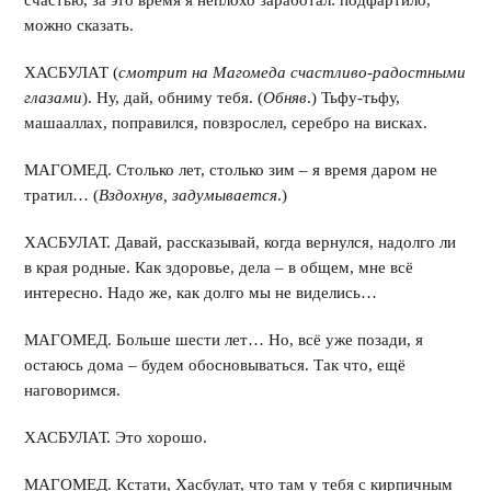
счастью, за это время я неплохо заработал: подфартило,
можно сказать.
ХАСБУЛАТ (
смотрит на Магомеда счастливо-радостными
глазами
). Ну, дай, обниму тебя. (
Обняв
.) Тьфу-тьфу,
машааллах, поправился, повзрослел, серебро на висках.
МАГОМЕД. Столько лет, столько зим – я время даром не
тратил… (
Вздохнув, задумывается
.)
ХАСБУЛАТ. Давай, рассказывай, когда вернулся, надолго ли
в края родные. Как здоровье, дела – в общем, мне всё
интересно. Надо же, как долго мы не виделись…
МАГОМЕД. Больше шести лет… Но, всё уже позади, я
остаюсь дома – будем обосновываться. Так что, ещё
наговоримся.
ХАСБУЛАТ. Это хорошо.
МАГОМЕД. Кстати, Хасбулат, что там у тебя с кирпичным