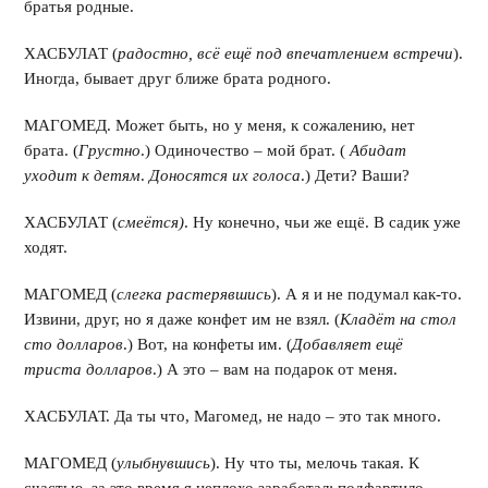
братья родные.
ХАСБУЛАТ (
радостно, всё ещё под впечатлением встречи
).
Иногда, бывает друг ближе брата родного.
МАГОМЕД. Может быть, но у меня, к сожалению, нет
брата. (
Грустно
.) Одиночество – мой брат. (
Абидат
уходит к детям
.
Доносятся их голоса
.) Дети? Ваши?
ХАСБУЛАТ (
смеётся)
. Ну конечно, чьи же ещё. В садик уже
ходят.
МАГОМЕД (
слегка растерявшись
). А я и не подумал как-то.
Извини, друг, но я даже конфет им не взял. (
Кладёт на стол
сто долларов
.) Вот, на конфеты им. (
Добавляет ещё
триста долларов
.) А это – вам на подарок от меня.
ХАСБУЛАТ. Да ты что, Магомед, не надо – это так много.
МАГОМЕД (
улыбнувшись
). Ну что ты, мелочь такая. К