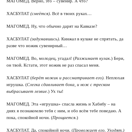
МАГОМЕД. Верно, это – сувенир. А что?
ХАСБУЛАТ
(смеётся)
. Всё в твоих руках…
МАГОМЕД. Ну, что обычно дарят на Кавказе?
ХАСБУЛАТ
(задумавшись)
. Кинжал в кулаке не спрятать, да
разве что ножик сувенирный…
МАГОМЕД. Во, молодец, угадал! (
Разжимает кулак
.) Бери,
он твой. Кстати, этот ножик не раз спасал меня.
ХАСБУЛАТ (
берёт ножик и рассматривает его).
Неплохая
игрушка. (
Слегка сдавливает бока, и нож с треском
выбрасывает лезвие.
) Ух ты!
МАГОМЕД. Эта «игрушка» спасла жизнь и Хабибу – на
днях я познакомлю тебя с ним, и обо всём тебе поведаю. А
пока, спокойной ночи. (
Прощается
.)
ХАСБУЛАТ. Да, спокойной ночи. (
Провожает его. Уходят.)