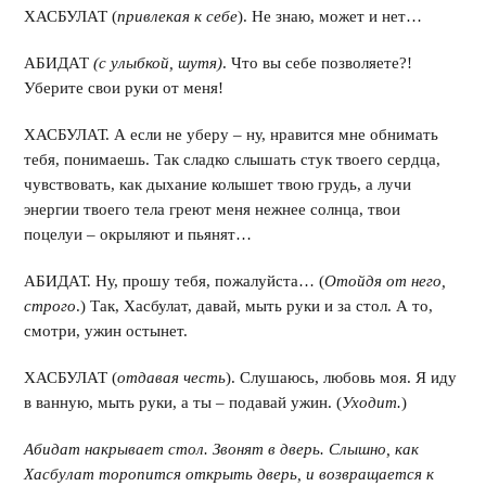
ХАСБУЛАТ (
привлекая к себе
). Не знаю, может и нет…
АБИДАТ
(с улыбкой, шутя)
. Что вы себе позволяете?!
Уберите свои руки от меня!
ХАСБУЛАТ. А если не уберу – ну, нравится мне обнимать
тебя, понимаешь. Так сладко слышать стук твоего сердца,
чувствовать, как дыхание колышет твою грудь, а лучи
энергии твоего тела греют меня нежнее солнца, твои
поцелуи – окрыляют и пьянят…
АБИДАТ. Ну, прошу тебя, пожалуйста… (
Отойдя от него,
строго
.) Так, Хасбулат, давай, мыть руки и за стол. А то,
смотри, ужин остынет.
ХАСБУЛАТ (
отдавая честь
). Слушаюсь, любовь моя. Я иду
в ванную, мыть руки, а ты – подавай ужин. (
Уходит.
)
Абидат накрывает стол. Звонят в дверь. Слышно, как
Хасбулат торопится открыть дверь, и возвращается к