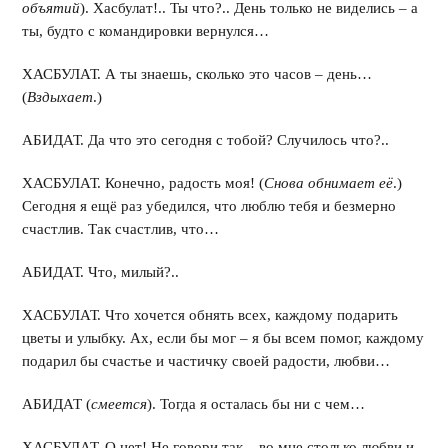
объятий
). Хасбулат!.. Ты что?.. День только не виделись – а
ты, будто с командировки вернулся…
ХАСБУЛАТ. А ты знаешь, сколько это часов – день…
(
Вздыхает
.)
АБИДАТ. Да что это сегодня с тобой? Случилось что?..
ХАСБУЛАТ. Конечно, радость моя! (
Снова обнимает её
.)
Сегодня я ещё раз убедился, что люблю тебя и безмерно
счастлив. Так счастлив, что…
АБИДАТ. Что, милый?..
ХАСБУЛАТ. Что хочется обнять всех, каждому подарить
цветы и улыбку. Ах, если бы мог – я бы всем помог, каждому
подарил бы счастье и частичку своей радости, любви…
АБИДАТ (
смеется
). Тогда я осталась бы ни с чем…
ХАСБУЛАТ. О нет! Не говори так – во мне столько любви и