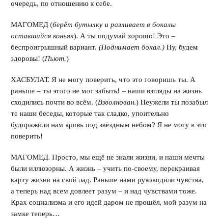
очередь, по отношению к себе.
МАГОМЕД (
берёт бутылку и разливает в бокалы
оставшийся коньяк
). А ты подумай хорошо! Это –
беспроигрышный вариант.
(Поднимает бокал.)
Ну, будем
здоровы! (
Пьют.
)
ХАСБУЛАТ. Я не могу поверить, что это говоришь ты. А
раньше – ты этого не мог забыть! – наши взгляды на жизнь
сходились почти во всём. (
Взволнован
.) Неужели ты позабыл
те наши беседы, которые так сладко, упоительно
будоражили нам кровь под звёздным небом? Я не могу в это
поверить!
МАГОМЕД. Просто, мы ещё не знали жизни, и наши мечты
были иллюзорны. А жизнь – учить по-своему, перекраивая
карту жизни на свой лад. Раньше нами руководили чувства,
а теперь над всем довлеет разум – и над чувствами тоже.
Крах социализма и его идей даром не прошёл, мой разум на
замке теперь…