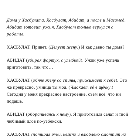
Дома у Хасбулата. Хасбулат, Абидат, а после и Магомед.
Абидат готовит ужин, Хасбулат только вернулся с
работы.
ХАСБУЛАТ. Привет. (
Целует жену
.) И как давно ты дома?
АБИДАТ (
убирая фартук, с улыбкой
). Ужин уже успела
приготовить, так что…
ХАСБУЛАТ (
обняв жену со спины, прижимает к себе
). Это
же прекрасно, умница ты моя. (
Чмокает её в щёчку
.)
Сегодня у меня прекрасное настроение, съем всё, что ни
подашь.
АБИДАТ (
оборачиваясь к нему
). Я приготовила салат и твой
любимый плов по-узбекски.
ХАСБУЛАТ
(потирая руки, нежно и влюблено смотрит на