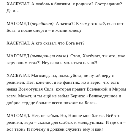
ХАСБУЛАТ. А любовь к близким, к родным? Сострадание?
Да и…
МАГОМЕД (
перебивая)
. А зачем?! К чему это всё, если нет
Бога, а после смерти – и жизни конец?
ХАСБУЛАТ. А кто сказал, что Бога нет?
МАГОМЕД (
вытаращив глаза)
. Стоп, Хасбулат, ты что, уже
верующим стал?! Неужели и молиться начал?!
ХАСБУЛАТ. Магомед, ты, пожалуйста, не путай веру с
религией. Нет, конечно, я не фанатик, но я верю, что есть
некая Всемогущая Сила, которая правит Вселенной и Миром
всем. Может, и ты ещё не забыл Бернса: «Великодушное и
доброе сердце больше всего похоже на Бога».
МАГОМЕД. Нет, не забыл. Но, Ницше мне ближе. Всё это –
религии, вера – сказки для слабых и малодушных. И где он –
Бог твой? И почему я должен служить ему и как?