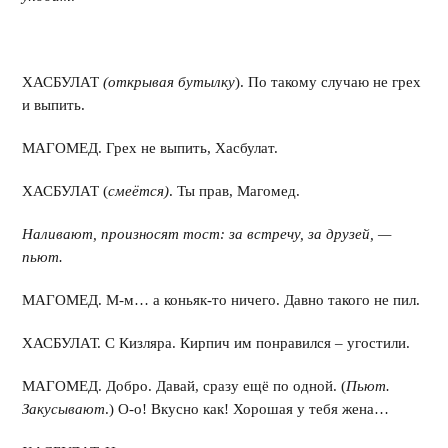
ХАСБУЛАТ
(открывая бутылку
). По такому случаю не грех
и выпить.
МАГОМЕД. Грех не выпить, Хасбулат.
ХАСБУЛАТ (
смеётся)
. Ты прав, Магомед.
Наливают, произносят тост: за встречу, за друзей, —
пьют.
МАГОМЕД. М-м… а коньяк-то ничего. Давно такого не пил.
ХАСБУЛАТ. С Кизляра. Кирпич им понравился – угостили.
МАГОМЕД. Добро. Давай, сразу ещё по одной. (
Пьют.
Закусывают
.) О-о! Вкусно как! Хорошая у тебя жена…