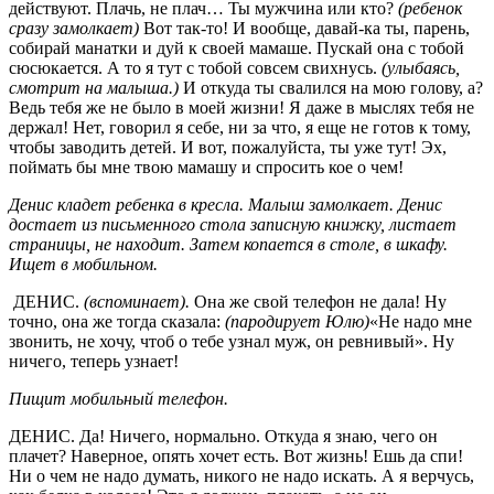
действуют. Плачь, не плач… Ты мужчина или кто?
(ребенок
сразу замолкает)
Вот так-то! И вообще, давай-ка ты, парень,
собирай манатки и дуй к своей мамаше. Пускай она с тобой
сюсюкается. А то я тут с тобой совсем свихнусь.
(улыбаясь,
смотрит на малыша.)
И откуда ты свалился на мою голову, а?
Ведь тебя же не было в моей жизни! Я даже в мыслях тебя не
держал! Нет, говорил я себе, ни за что, я еще не готов к тому,
чтобы заводить детей. И вот, пожалуйста, ты уже тут! Эх,
поймать бы мне твою мамашу и спросить кое о чем!
Денис кладет ребенка в кресла. Малыш замолкает. Денис
достает из письменного стола записную книжку, листает
страницы, не находит. Затем копается в столе, в шкафу.
Ищет в мобильном.
ДЕНИС.
(вспоминает).
Она же свой телефон не дала! Ну
точно, она же тогда сказала:
(пародирует Юлю)
«Не надо мне
звонить, не хочу, чтоб о тебе узнал муж, он ревнивый». Ну
ничего, теперь узнает!
Пищит мобильный телефон.
ДЕНИС. Да! Ничего, нормально. Откуда я знаю, чего он
плачет? Наверное, опять хочет есть. Вот жизнь! Ешь да спи!
Ни о чем не надо думать, никого не надо искать. А я верчусь,