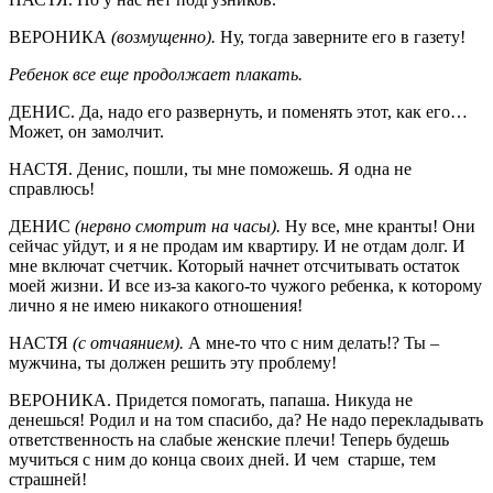
ВЕРОНИКА
(возмущенно).
Ну, тогда заверните его в газету!
Ребенок все еще продолжает плакать.
ДЕНИС. Да, надо его развернуть, и поменять этот, как его…
Может, он замолчит.
НАСТЯ. Денис, пошли, ты мне поможешь. Я одна не
справлюсь!
ДЕНИС
(нервно смотрит на часы).
Ну все, мне кранты! Они
сейчас уйдут, и я не продам им квартиру. И не отдам долг. И
мне включат счетчик. Который начнет отсчитывать остаток
моей жизни. И все из-за какого-то чужого ребенка, к которому
лично я не имею никакого отношения!
НАСТЯ
(с отчаянием).
А мне-то что с ним делать!? Ты –
мужчина, ты должен решить эту проблему!
ВЕРОНИКА. Придется помогать, папаша. Никуда не
денешься! Родил и на том спасибо, да? Не надо перекладывать
ответственность на слабые женские плечи! Теперь будешь
мучиться с ним до конца своих дней. И чем старше, тем
страшней!