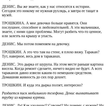
ДЕНИС. Вы же знаете, как у нас относятся к истории.
Сегодня это никому не нужная рухлядь, а завтра ее тащат в
музей.
ТРОШКИНА. А мне девочки больше нравятся. Они
послушнее, способнее и любознательней. А эти мальчишки,
знаете, с ними одни проблемы. Могут разбить что-то ценное,
или залезть на крышу и упасть.
ДЕНИС. Мы потом поменяем на девочку.
ТРОШКИН. А это что там на стене, я плохо вижу. Таракан?
Тут, наверное, весь дом в тараканах.
ДЕНИС. Это дырка от шурупа. На этом месте раньше картина
висела. Когда ремонт сделаете, ничего видно не будет. А всех
тараканов давно извели каким-то немецким средством.
Домашняя живность до сих пор дохнет.
ТРОШКИН. И куда эта дырка ползет, интересно?
Раздается писк мобильного телефона. Денис выхватывает
трубку из кармана куртки.
ДЕНИС. Да! Как уходишь!? Совсем!? Ну почему, с чужим? Ну