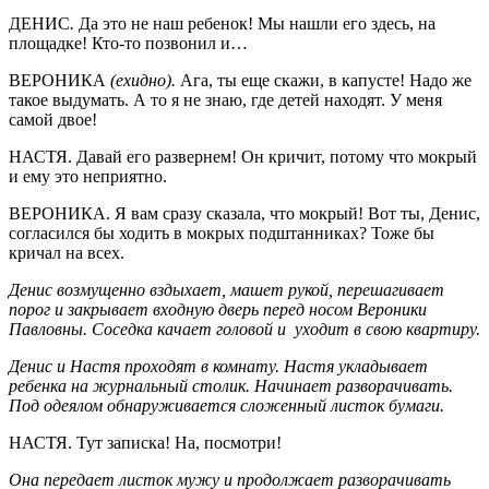
ДЕНИС
.
Да это не наш ребенок! Мы нашли его здесь, на
площадке! Кто-то позвонил и…
ВЕРОНИКА
(ехидно).
Ага, ты еще скажи, в капусте! Надо же
такое выдумать. А то я не знаю, где детей находят. У меня
самой двое!
НАСТЯ. Давай его развернем! Он кричит, потому что мокрый
и ему это неприятно.
ВЕРОНИКА. Я вам сразу сказала, что мокрый! Вот ты, Денис,
согласился бы ходить в мокрых подштанниках? Тоже бы
кричал на всех.
Денис возмущенно вздыхает, машет рукой, перешагивает
порог и закрывает входную дверь перед носом Вероники
Павловны. Соседка качает головой и уходит в свою квартиру.
Денис и Настя проходят в комнату. Настя укладывает
ребенка на журнальный столик. Начинает разворачивать.
Под одеялом обнаруживается сложенный листок бумаги.
НАСТЯ. Тут записка! На, посмотри!
Она передает листок мужу и продолжает разворачивать