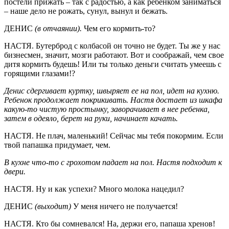
постели прижать – так с радостью, а как ребенком заниматься
– наше дело не рожать, сунул, вынул и бежать.
ДЕНИС
(в отчаянии).
Чем его кормить-то?
НАСТЯ. Бутерброд с колбасой он точно не будет. Ты же у нас
бизнесмен, значит, мозги работают. Вот и соображай, чем свое
дитя кормить будешь! Или ты только деньги считать умеешь с
горящими глазами!?
Денис сдергивает куртку, швыряет ее на пол, идет на кухню.
Ребенок продолжает покрикивать. Настя достает из шкафа
какую-то чистую простынку, заворачивает в нее ребенка,
затем в одеяло, берет на руки, начинает качать.
НАСТЯ. Не плач, маленький! Сейчас мы тебя покормим. Если
твой папашка придумает, чем.
В кухне что-то с грохотом падает на пол. Настя подходит к
двери.
НАСТЯ. Ну и как успехи? Много молока нацедил?
ДЕНИС
(выходит)
У меня ничего не получается!
НАСТЯ. Кто бы сомневался! На, держи его, папаша хренов!