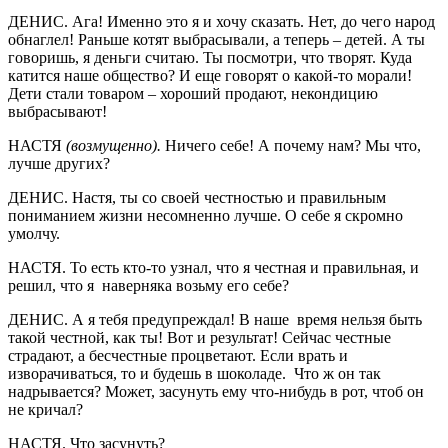
ДЕНИС. Ага! Именно это я и хочу сказать. Нет, до чего народ
обнаглел! Раньше котят выбрасывали, а теперь – детей. А ты
говоришь, я деньги считаю. Ты посмотри, что творят. Куда
катится наше общество? И еще говорят о какой-то морали!
Дети стали товаром – хороший продают, некондицию
выбрасывают!
НАСТЯ
(возмущенно).
Ничего себе! А почему нам? Мы что,
лучше других?
ДЕНИС. Настя, ты со своей честностью и правильным
пониманием жизни несомненно лучше. О себе я скромно
умолчу.
НАСТЯ. То есть кто-то узнал, что я честная и правильная, и
решил, что я наверняка возьму его себе?
ДЕНИС. А я тебя предупреждал! В наше время нельзя быть
такой честной, как ты! Вот и результат! Сейчас честные
страдают, а бесчестные процветают. Если врать и
изворачиваться, то и будешь в шоколаде. Что ж он так
надрывается? Может, засунуть ему что-нибудь в рот, чтоб он
не кричал?
НАСТЯ. Что засунуть?