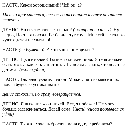
НАСТЯ. Какой хорошенький! Чей он, а?
Малыш просыпается, несколько раз пищит и вдруг начинает
плакать.
ДЕНИС. Во всяком случае, не наш!
(смотрит на часы).
Ну
ладно, Насть, я поехал! Разберись тут сама. Мне сейчас только
чужих детей не хватало!
НАСТЯ
(недоуменно).
А что мне с ним делать?
ДЕНИС. Ну, я не знаю! Ты все-таки женщина. У тебя должен
быть этот… как его…инстинкт. Ты должна знать, что делать с
детьми.
(хочет уйти)
НАСТЯ. Так надо узнать, чей он. Может, ты это выяснишь,
пока я буду его успокаивать?
Денис отходит, но сразу возвращается.
ДЕНИС. Я выяснил – он ничей. Все, я побежал! Не могу
больше задерживаться. Давай сама, Насть!
(снова порывается
уйти)
НАСТЯ. Ты что, хочешь бросить меня одну с ребенком?