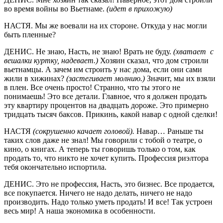
во время войны во Вьетнаме.
(идет в прихожую)
НАСТЯ. Мы же воевали на их стороне. Откуда у нас могли
быть пленные?
ДЕНИС. Не знаю, Насть, не знаю! Врать не буду.
(хватает с
вешалки куртку, надевает.)
Хозяин сказал, что дом строили
вьетнамцы. А зачем им строить у нас дома, если они сами
жили в хижинах?
(застегивает молнию.)
Значит, мы их взяли
в плен. Все очень просто! Странно, что ты этого не
понимаешь! Это все детали. Главное, что я должен продать
эту квартиру процентов на двадцать дороже. Это примерно
тридцать тысяч баксов. Прикинь, какой навар с одной сделки!
НАСТЯ
(сокрушенно качает головой).
Навар… Раньше ты
таких слов даже не знал! Мы говорили с тобой о театре, о
кино, о книгах. А теперь ты говоришь только о том, как
продать то, что никто не хочет купить. Профессия риэлтора
тебя окончательно испортила.
ДЕНИС. Это не профессия, Насть, это бизнес. Все продается,
все покупается. Ничего не надо делать, ничего не надо
производить. Надо только уметь продать! И все! Так устроен
весь мир! А наша экономика в особенности.