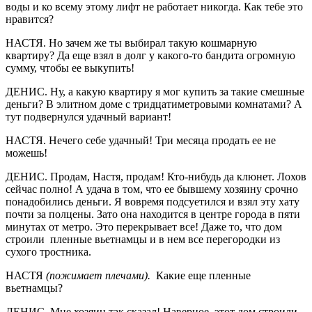
воды и ко всему этому лифт не работает никогда. Как тебе это
нравится?
НАСТЯ. Но зачем же ты выбирал такую кошмарную
квартиру? Да еще взял в долг у какого-то бандита огромную
сумму, чтобы ее выкупить!
ДЕНИС. Ну, а какую квартиру я мог купить за такие смешные
деньги? В элитном доме с тридцатиметровыми комнатами? А
тут подвернулся удачный вариант!
НАСТЯ. Нечего себе удачный! Три месяца продать ее не
можешь!
ДЕНИС. Продам, Настя, продам! Кто-нибудь да клюнет. Лохов
сейчас полно! А удача в том, что ее бывшему хозяину срочно
понадобились деньги. Я вовремя подсуетился и взял эту хату
почти за полцены. Зато она находится в центре города в пяти
минутах от метро. Это перекрывает все! Даже то, что дом
строили пленные вьетнамцы и в нем все перегородки из
сухого тростника.
НАСТЯ
(пожимает плечами).
Какие еще пленные
вьетнамцы?
ДЕНИС. Мне хозяин так сказал! Наверное, этот дом строили