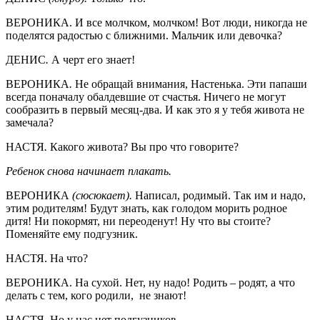
ВЕРОНИКА. И все молчком, молчком! Вот люди, никогда не
поделятся радостью с ближними. Мальчик или девочка?
ДЕНИС
.
А черт его знает!
ВЕРОНИКА
.
Не обращай внимания, Настенька. Эти папаши
всегда поначалу обалдевшие от счастья. Ничего не могут
сообразить в первый месяц-два. И как это я у тебя живота не
замечала?
НАСТЯ
.
Какого живота? Вы про что говорите?
Ребенок снова начинает плакать.
ВЕРОНИКА
(сюсюкает).
Написал, родимый. Так им и надо,
этим родителям! Будут знать, как голодом морить родное
дитя! Ни покормят, ни переоденут! Ну что вы стоите?
Поменяйте ему подгузник.
НАСТЯ. На что?
ВЕРОНИКА. На сухой. Нет, ну надо! Родить – родят, а что
делать с тем, кого родили, не знают!
НАСТЯ. Но у нас нет подгузников.