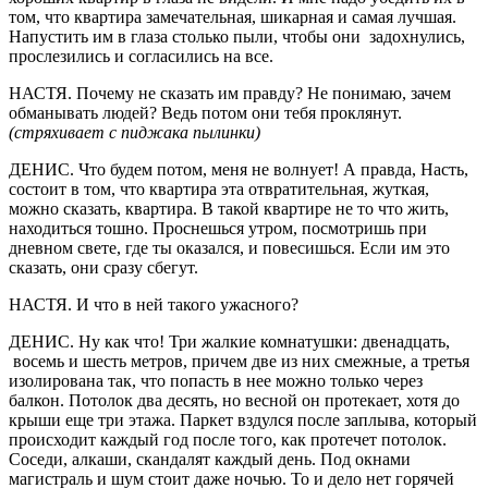
том, что квартира замечательная, шикарная и самая лучшая.
Напустить им в глаза столько пыли, чтобы они задохнулись,
прослезились и согласились на все.
НАСТЯ. Почему не сказать им правду? Не понимаю, зачем
обманывать людей? Ведь потом они тебя проклянут.
(стряхивает с пиджака пылинки)
ДЕНИС. Что будем потом, меня не волнует! А правда, Насть,
состоит в том, что квартира эта отвратительная, жуткая,
можно сказать, квартира. В такой квартире не то что жить,
находиться тошно. Проснешься утром, посмотришь при
дневном свете, где ты оказался, и повесишься. Если им это
сказать, они сразу сбегут.
НАСТЯ. И что в ней такого ужасного?
ДЕНИС. Ну как что! Три жалкие комнатушки: двенадцать,
восемь и шесть метров, причем две из них смежные, а третья
изолирована так, что попасть в нее можно только через
балкон. Потолок два десять, но весной он протекает, хотя до
крыши еще три этажа. Паркет вздулся после заплыва, который
происходит каждый год после того, как протечет потолок.
Соседи, алкаши, скандалят каждый день. Под окнами
магистраль и шум стоит даже ночью. То и дело нет горячей