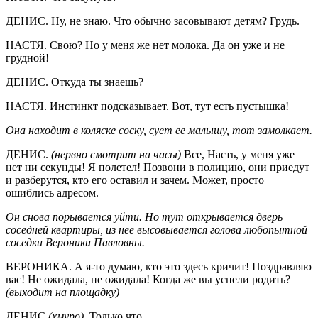
ДЕНИС. Ну, не знаю. Что обычно засовывают детям? Грудь.
НАСТЯ. Свою? Но у меня же нет молока. Да он уже и не
грудной!
ДЕНИС. Откуда ты знаешь?
НАСТЯ. Инстинкт подсказывает. Вот, тут есть пустышка!
Она находит в коляске соску, сует ее малышу, тот замолкает.
ДЕНИС.
(нервно смотрит на часы)
Все, Насть, у меня уже
нет ни секунды! Я полетел! Позвони в полицию, они приедут
и разберутся, кто его оставил и зачем. Может, просто
ошиблись адресом.
Он снова порывается уйти. Но тут о
ткрывается дверь
соседней квартиры, из нее высовывается голова любопытной
соседки Вероники Павловны.
ВЕРОНИКА. А я-то думаю, кто это здесь кричит! Поздравляю
вас! Не ожидала, не ожидала! Когда же вы успели родить?
(выходит на площадку)
ДЕНИС
(хмуро).
Только что.