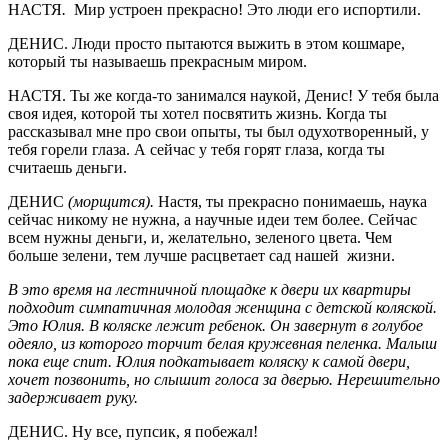
НАСТЯ
.
Мир устроен прекрасно! Это люди его испортили.
ДЕНИС. Люди просто пытаются выжить в этом кошмаре,
который ты называешь прекрасным миром.
НАСТЯ. Ты же когда-то занимался наукой, Денис! У тебя была
своя идея, которой ты хотел посвятить жизнь. Когда ты
рассказывал мне про свои опыты, ты был одухотворенный, у
тебя горели глаза. А сейчас у тебя горят глаза, когда ты
считаешь деньги.
ДЕНИС
(морщится).
Настя, ты прекрасно понимаешь, наука
сейчас никому не нужна, а научные идеи тем более. Сейчас
всем нужны деньги, и, желательно, зеленого цвета. Чем
больше зелени, тем лучше расцветает сад нашей жизни.
В это время на лестничной площадке к двери их квартиры
подходит симпатичная молодая женщина с детской коляской.
Это Юлия. В коляске лежит ребенок. Он завернут в голубое
одеяло, из которого торчит белая кружевная пеленка. Малыш
пока еще спит. Юлия подкатывает коляску к самой двери,
хочет позвонить, но слышит голоса за дверью. Нерешительно
задерживает руку.
ДЕНИС. Ну все, пупсик, я побежал!