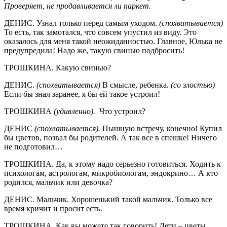
Проверяет, не продавливается ли паркет.
ДЕНИС. Узнал только перед самым уходом.
(спохватывается)
То есть, так замотался, что совсем упустил из виду. Это
оказалось для меня такой неожиданностью. Главное, Юлька не
предупредила! Надо же, такую свинью подбросить!
ТРОШКИНА. Какую свинью?
ДЕНИС.
(спохватывается)
В смысле, ребенка.
(со злостью)
Если бы знал заранее, я бы ей такое устроил!
ТРОШКИНА
(удивленно).
Что устроил?
ДЕНИС
(спохватывается).
Пышную встречу, конечно! Купил
бы цветов, позвал бы родителей. А так все в спешке! Ничего
не подготовил…
ТРОШКИНА. Да, к этому надо серьезно готовиться. Ходить к
психологам, астрологам, микробиологам, эндокрино… А кто
родился, мальчик или девочка?
ДЕНИС. Мальчик. Хорошенький такой мальчик. Только все
время кричит и просит есть.
ТРОШКИНА. Как вы можете так говорить! Дети – цветы