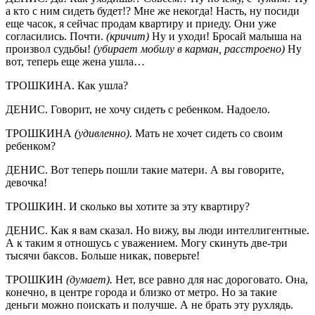
а кто с ним сидеть будет!? Мне же некогда! Насть, ну посиди
еще часок, я сейчас продам квартиру и приеду. Они уже
согласились. Почти.
(кричит)
Ну и уходи! Бросай малыша на
произвол судьбы!
(убирает мобилу в карман, расстроено)
Ну
вот, теперь еще жена ушла…
ТРОШКИНА. Как ушла?
ДЕНИС. Говорит, не хочу сидеть с ребенком. Надоело.
ТРОШКИНА
(удивленно).
Мать не хочет сидеть со своим
ребенком?
ДЕНИС. Вот теперь пошли такие матери. А вы говорите,
девочка!
ТРОШКИН. И сколько вы хотите за эту квартиру?
ДЕНИС. Как я вам сказал. Но вижу, вы люди интеллигентные.
А к таким я отношусь с уважением. Могу скинуть две-три
тысячи баксов. Больше никак, поверьте!
ТРОШКИН
(думает).
Нет, все равно для нас дороговато. Она,
конечно, в центре города и близко от метро. Но за такие
деньги можно поискать и получше. А не брать эту рухлядь.