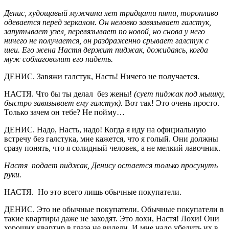
Денис, худощавый мужчина лет тридцати пяти, торопливо
одевается перед зеркалом. Он неловко завязывает галстук,
запутывает узел, перевязывает по новой, но снова у него
ничего не получается, он раздраженно срывает галстук с
шеи. Его жена Настя держит пиджак, дожидаясь, когда
муж соблаговолит его надеть.
ДЕНИС. Завяжи галстук, Насть! Ничего не получается.
НАСТЯ. Что бы ты делал без жены!
(сует пиджак под мышку,
быстро завязывает ему галстук).
Вот так! Это очень просто.
Только зачем он тебе? Не пойму…
ДЕНИС. Надо, Насть, надо! Когда я иду на официальную
встречу без галстука, мне кажется, что я голый. Они должны
сразу понять, что я солидный человек, а не мелкий лавочник.
Настя подает пиджак, Денису остается только просунуть
руки.
НАСТЯ. Но это всего лишь обычные покупатели.
ДЕНИС. Это не обычные покупатели. Обычные покупатели в
такие квартиры даже не заходят. Это лохи, Настя! Лохи! Они
хороших квартир в глаза не видели. И мне надо убедить их в