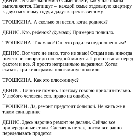
ДЕНИС. Вы же экономист! Сами знаете, как у нас планы
выполняются. Напишут – каждой семье отдельную квартиру
к двухтысячному году, а дадут к трехтысячному.
ТРОШКИНА. А сколько он весил, когда родился?
ДЕНИС. Кто, ребенок?
(думает)
Примерно полкило.
ТРОШКИНА. Так мало? Он, что родился недоношенным?
ДЕНИС. Вот чего не знаю, того не знаю! Отцам ведь никогда
ничего не говорят до последней минуты. Просто ставят перед
фактом и все. Я просто неправильно выразился. Хотел
сказать, три килограмма плюс-минус полкило.
ТРОШКИНА. Как это плюс-минус?
ДЕНИС. Точно не помню. Поэтому говорю приблизительно.
У любого человека есть право на ошибку.
ТРОШКИН. Да, ремонт предстоит большой. Не жить же в
таком свинарнике.
ДЕНИС. Здесь нарочно ремонт не делали. Сейчас все
привередливые стали. Сделаешь не так, потом все равно
переделывать придется.