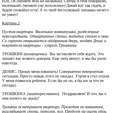
НАСТЯ
(меняет тон на ласковый).
Сейчас я тебя покормлю,
маленький.
(меняет ему положение)
Давай вот так сядем, и
будем спокойно есть! А то твой бестолковый папашка ничего
не умеет!
Картина 2
Пустая квартира. Маленькие комнатушки, разделенные
перегородками. Обшарпанные стены, выбитое стекло в окне.
Со скрипом открывается ободранная дверь, входят Денис и
покупатели квартиры – супруги Трошкины.
ТРОШКИН
(возмущенно).
Вы заставляете себя ждать. Это
лишает вас всякого доверия. Еще пять минут, и мы бы ушли
навсегда.
ДЕНИС. Прошу меня извинить! Совершенно невероятная
ситуация. Просто никак этого не ожидал. Утром я стал отцом.
У меня появился ребенок. Если бы не он, я бы ни за что не
опоздал.
ТРОШКИНА
(заинтересованно).
Поздравляем! И что, вы о
нем ничего не знали?
Трошкин осматривает квартиру. Проходит по комнатам,
разглядывает стены, потолок, пол. Пробует на ощупь обои.