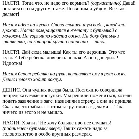
НАСТЯ. Тогда что, не надо его кормить?
(саркастично)
Давай
оставим его на другом этаже. Позвоним и уйдем. Все так
делают!
Настя идет на кухню. Снова слышен шум воды, какой-то
грохот. Настя возвращается в комнату с бутылкой с
молоком. На горлышко надета соска. На боку бутылки
этикетка, на которой крупно написано — пиво.
НАСТЯ. Дай сюда малыша! Как ты его держишь! Это что,
кукла? Тебе ребенка доверить нельзя. А она доверила!
Идиотка!
Настя берет ребенка на руки, вставляет ему в рот соску.
Денис неловко ходит вокруг.
ДЕНИС. Она чудная всегда была. Постоянно совершала
непредсказуемые поступки. Мы решили пожениться, хотели
подать заявление в загс, назначили встречу, а она не пришла.
Сказала, что забыла. Потом закрутились с делами… Так
ничего из этого и не вышло.
НАСТЯ. Хватит! Не хочу больше про нее слушать!
(поднимает бутылку вверх)
Таких сажать надо за
головотяпство в особо крупных размерах.