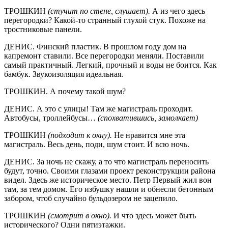
ТРОШКИН
(стучит по стене, слушает).
А из чего здесь
перегородки? Какой-то странный глухой стук. Похоже на
тростниковые панели.
ДЕНИС. Финский пластик. В прошлом году дом на
капремонт ставили. Все перегородки меняли. Поставили
самый практичный. Легкий, прочный и воды не боится. Как
бамбук. Звукоизоляция идеальная.
ТРОШКИН. А почему такой шум?
ДЕНИС. А это с улицы! Там же магистраль проходит.
Автобусы, троллейбусы…
(спохватившись, замолкает)
ТРОШКИН
(подходит к окну).
Не нравится мне эта
магистраль. Весь день, поди, шум стоит. И всю ночь.
ДЕНИС. За ночь не скажу, а то что магистраль переносить
будут, точно. Своими глазами проект реконструкции района
видел. Здесь же историческое место. Петр Первый жил вон
там, за тем домом. Его избушку нашли и обнесли бетонным
забором, чтоб случайно бульдозером не зацепило.
ТРОШКИН
(смотрит в окно).
И что здесь может быть
исторического? Одни пятиэтажки.