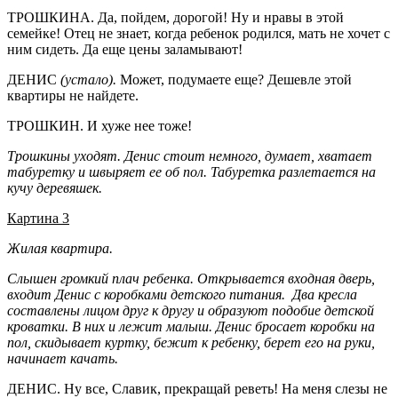
ТРОШКИНА. Да, пойдем, дорогой! Ну и нравы в этой
семейке! Отец не знает, когда ребенок родился, мать не хочет с
ним сидеть. Да еще цены заламывают!
ДЕНИС
(устало).
Может, подумаете еще? Дешевле этой
квартиры не найдете.
ТРОШКИН. И хуже нее тоже!
Трошкины уходят. Денис стоит немного, думает, хватает
табуретку и швыряет ее об пол. Табуретка разлетается на
кучу деревяшек.
Картина 3
Жилая квартира.
Слышен громкий плач ребенка. Открывается входная дверь,
входит Денис с коробками детского питания. Два кресла
составлены лицом друг к другу и образуют подобие детской
кроватки. В них и лежит малыш. Денис бросает коробки на
пол, скидывает куртку, бежит к ребенку, берет его на руки,
начинает качать.
ДЕНИС. Ну все, Славик, прекращай реветь! На меня слезы не