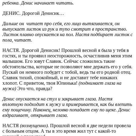
ребенка. Денис начинает читать.
ДЕНИС. Дорогой Денисик…
Дальше он читает про себя, его лицо вытягивается, он
выпускает листок из рук и тупо смотрит в пространство.
Листок плавно опускается на пол. Настя подбирает листок с
пола, читает.
НАСТЯ
.
Дорогой Денисик! Прошлой весной я была у тебя в
гостях, и ты проявил неосторожность, осчастливив меня этим
малышом. Его зовут Славик. Сейчас сложились такие
обстоятельства, которые не позволяют мне держать его у себя.
Пускай он немного побудет с тобой, ведь ты его родной отец.
Славик тихий, спокойный, и не доставит тебе никаких
хлопот. С приветом, твоя Юлинька!
(поднимает глаза на
мужа)
Это что, правда?
Денис опускается на стул и закрывает глаза. Настя
вплотную подходит к мужу и примеривается, как бы влепить
ему пощечину. Наконец, неловко попадает ему по щеке. Денис
вздрагивает, открывает глаза.
НАСТЯ
(возмущенно).
Прошлой весной я две недели провела
с больным отцом. А ты в это время жил тут с какой-то