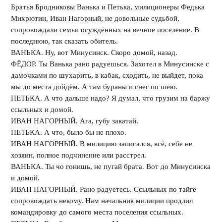
Братья Бродниковы Ванька и Петька, милиционеры Федька
Михрютин, Иван Нагорный, не довольные судьбой,
сопровождали семьи осуждённых на вечное поселение. В
последнюю, так сказать обитель.
ВАНЬКА. Ну, вот Минусинск. Скоро домой, назад.
ФЁДОР. Ты Ванька рано радуешься. Захотел в Минусинске с
дамочками по шухарить, в кабак, сходить, не выйдет, пока
мы до места дойдём. А там бураны и снег по шею.
ПЕТЬКА. А что дальше надо? Я думал, что грузим на баржу
ссыльных и домой.
ИВАН НАГОРНЫЙ. Ага, губу закатай.
ПЕТЬКА. А что, было бы не плохо.
ИВАН НАГОРНЫЙ. В милицию записался, всё, себе не
хозяин, полное подчинение или расстрел.
ВАНЬКА. Ты чо гонишь, не пугай брата. Вот до Минусинска
и домой.
ИВАН НАГОРНЫЙ. Рано радуетесь. Ссыльных по тайге
сопровождать некому. Нам начальник милиции продлил
командировку до самого места поселения ссыльных.