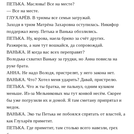
ПЕТЬКА. Масловы! Все на месте?
— Все на месте.
ГЛУХАРЁВ. В трюмы все семьи загружай.
Заходя в трюм Матрёна Захаровна оступилась. Никифор
поддержал жену. Петька и Ванька обозлились.
ПЕТЬКА. Ну, корова, наела брюхо за счёт других.
Разжирела, а нам тут вошкайся, да сопровождай.
ВАНЬКА. И когда вас всех переправят?
Володька схватил Ваньку за грудки, но Анна повисла на
руке брата.
АННА. Не надо Володя, пристрелят, у него закона нет.
ВАНЬКА. Что? Хотел меня ударить? Давай, пристрелю.
ПЕТЬКА. Что ж ты братка, не пальнул, одним кулаком
меньше. Из-за Мельниковых мы тут конвой несём. Скорее
бы уже погрузили их и домой. Я там сметану припрятал и
медок.
ВАНЬКА. Эко ты Петька не побоялся спрятать от властей, а
как Глухарёв приметит.
ПЕТЬКА. Где приметит, там столько всего навезли, грех