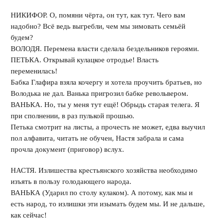
НИКИФОР. О, помяни чёрта, он тут, как тут. Чего вам
надобно? Всё ведь выгребли, чем мы зимовать семьёй
будем?
ВОЛОДЯ. Перемена власти сделала бездельников героями.
ПЕТЬКА. Открывай кулацкое отродье! Власть
переменилась!
Бабка Глафира взяла кочергу и хотела проучить братьев, но
Володька не дал. Ванька пригрозил бабке револьвером.
ВАНЬКА. Но, ты у меня тут ещё! Обрыдь старая телега. Я
при сполнении, в раз пулькой прошью.
Петька смотрит на листы, а прочесть не может, едва выучил
пол алфавита, читать не обучен, Настя забрала и сама
прочла документ (приговор) вслух.
НАСТЯ. Излишества крестьянского хозяйства необходимо
изъять в пользу голодающего народа.
ВАНЬКА (Ударил по столу кулаком). А потому, как мы и
есть народ, то излишки эти изымать будем мы. И не дальше,
как сейчас!