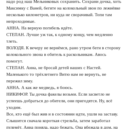
надо род наш Мельниковых сохранить. Сохрани дочка, хоть
Максимку с Ваней, бегите на колокольный звон по лежнёвке
несколько километров, ни куда не сворачивай. Топи там
непроходимые.
АННА. На верную погибель идёте.
СТЕПАН. Лучше уж так, к одному концу, чем медленно
тлеть.
ВОЛОДЯ. К вечеру не вернёмся, рано утром беги в сторону
колокольного звона в обитель к раскольникам. Авось
помогут.
СТЕПАН. Анна, не бросай детей наших с Настей.
Маленького то трёхлетнего Витю нам не вернуть, не
пережил зиму.
АННА. А как же медведь, я боюсь.
НИКИФОР. Ты дочка факелы возьми. Если засветло не
успеешь добраться до обители, они пригодятся. Ну, всё
уходим.
Все, кто ещё был жив и в состоянии идти, ушли на заставу.
Слышится сначала короткая стрельба, затем заработал
пулемёт. Анна поняла, надо бежать. Она вбежала в дом, на