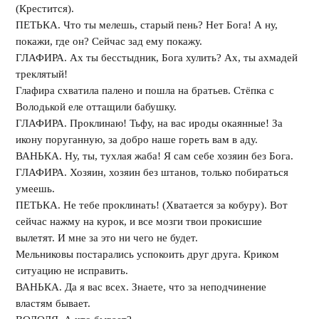
(Крестится).
ПЕТЬКА. Что ты мелешь, старый пень? Нет Бога! А ну,
покажи, где он? Сейчас зад ему покажу.
ГЛАФИРА. Ах ты бесстыдник, Бога хулить? Ах, ты ахмадей
треклятый!
Глафира схватила палено и пошла на братьев. Стёпка с
Володькой еле оттащили бабушку.
ГЛАФИРА. Проклинаю! Тьфу, на вас ироды окаянные! За
икону поруганную, за добро наше гореть вам в аду.
ВАНЬКА. Ну, ты, тухлая жаба! Я сам себе хозяин без Бога.
ГЛАФИРА. Хозяин, хозяин без штанов, только побираться
умеешь.
ПЕТЬКА. Не тебе проклинать! (Хватается за кобуру). Вот
сейчас нажму на курок, и все мозги твои прокисшие
вылетят. И мне за это ни чего не будет.
Мельниковы постарались успокоить друг друга. Криком
ситуацию не исправить.
ВАНЬКА. Да я вас всех. Знаете, что за неподчинение
властям бывает.