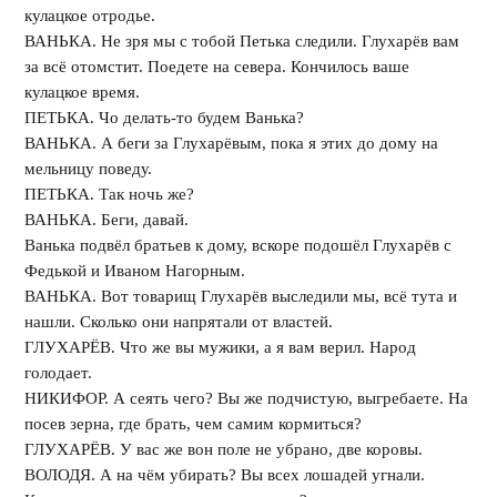
кулацкое отродье.
ВАНЬКА. Не зря мы с тобой Петька следили. Глухарёв вам
за всё отомстит. Поедете на севера. Кончилось ваше
кулацкое время.
ПЕТЬКА. Чо делать-то будем Ванька?
ВАНЬКА. А беги за Глухарёвым, пока я этих до дому на
мельницу поведу.
ПЕТЬКА. Так ночь же?
ВАНЬКА. Беги, давай.
Ванька подвёл братьев к дому, вскоре подошёл Глухарёв с
Федькой и Иваном Нагорным.
ВАНЬКА. Вот товарищ Глухарёв выследили мы, всё тута и
нашли. Сколько они напрятали от властей.
ГЛУХАРЁВ. Что же вы мужики, а я вам верил. Народ
голодает.
НИКИФОР. А сеять чего? Вы же подчистую, выгребаете. На
посев зерна, где брать, чем самим кормиться?
ГЛУХАРЁВ. У вас же вон поле не убрано, две коровы.
ВОЛОДЯ. А на чём убирать? Вы всех лошадей угнали.