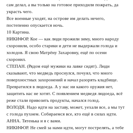
сам делал, а вы только на готовое приходили пожрать, да
украсть чего.
Все военные уходят, на острове им делать нечего,
постепенно опускается ночь.
10 Картина.
НИКИФОР. Кое — как люди прожили зиму, много народу
схоронили, особо старики и дети не выдержали голода и
холодов. Я свою Матрёну Захаровну, ещё по осени
схоронил.
СТЕПАН. (Рядом ещё мужики на лавке сидят). Люди
сказывают, что медведь проснулся, почуял, что много
поверхностных захоронений и начал разорять кладбище.
Превратился в людоеда. А у нас ни какого оружия нет,
защитить нас не хотят. С появлением медведя людоеда, всё
реже стали привозить продукты, начался голод.
ВОЛОДЯ. Надо идти на заставу, может, уехали все, а мы тут
с голода пухнем. Собираемся все, кто ещё в силах идти.
АННА. Тятенька и я с вами.
НИКИФОР. Не смей за нами идти, могут пострелять, а тебе