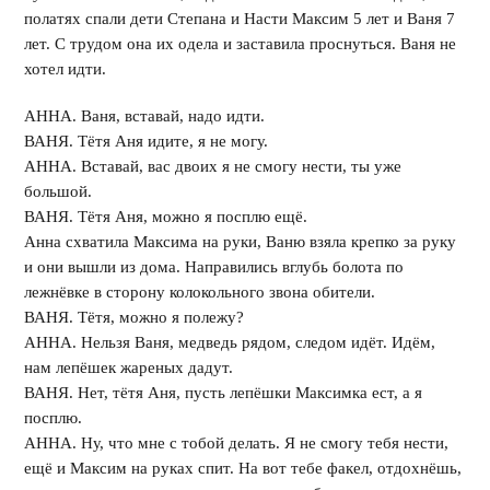
полатях спали дети Степана и Насти Максим 5 лет и Ваня 7
лет. С трудом она их одела и заставила проснуться. Ваня не
хотел идти.
АННА. Ваня, вставай, надо идти.
ВАНЯ. Тётя Аня идите, я не могу.
АННА. Вставай, вас двоих я не смогу нести, ты уже
большой.
ВАНЯ. Тётя Аня, можно я посплю ещё.
Анна схватила Максима на руки, Ваню взяла крепко за руку
и они вышли из дома. Направились вглубь болота по
лежнёвке в сторону колокольного звона обители.
ВАНЯ. Тётя, можно я полежу?
АННА. Нельзя Ваня, медведь рядом, следом идёт. Идём,
нам лепёшек жареных дадут.
ВАНЯ. Нет, тётя Аня, пусть лепёшки Максимка ест, а я
посплю.
АННА. Ну, что мне с тобой делать. Я не смогу тебя нести,
ещё и Максим на руках спит. На вот тебе факел, отдохнёшь,