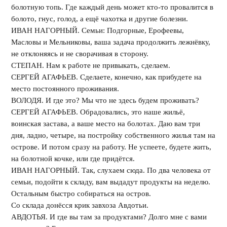
болотную топь. Где каждый день может кто-то провалится в
болото, гнус, голод, а ещё чахотка и другие болезни.
ИВАН НАГОРНЫЙ. Семьи: Подгорные, Ерофеевы,
Масловы и Мельниковы, ваша задача продолжить лежнёвку,
не отклоняясь и не сворачивая в сторону.
СТЕПАН. Нам к работе не привыкать, сделаем.
СЕРГЕЙ АГАФЬЕВ. Сделаете, конечно, как прибудете на
место постоянного проживания.
ВОЛОДЯ. И где это? Мы что не здесь будем проживать?
СЕРГЕЙ АГАФЬЕВ. Обрадовались, это наше жильё,
воинская застава, а ваше место на болотах. Даю вам три
дня, ладно, четыре, на постройку собственного жилья там на
острове. И потом сразу на работу. Не успеете, будете жить,
на болотной кочке, или где придётся.
ИВАН НАГОРНЫЙ. Так, слухаем сюда. По два человека от
семьи, подойти к складу, вам выдадут продукты на неделю.
Остальным быстро собираться на остров.
Со склада донёсся крик завхоза Авдотьи.
АВДОТЬЯ. И где вы там за продуктами? Долго мне с вами