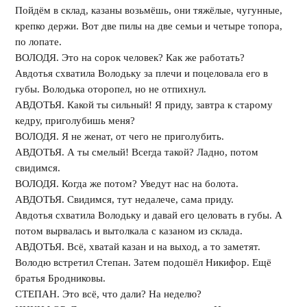
Пойдём в склад, казаны возьмёшь, они тяжёлые, чугунные,
крепко держи. Вот две пилы на две семьи и четыре топора,
по лопате.
ВОЛОДЯ. Это на сорок человек? Как же работать?
Авдотья схватила Володьку за плечи и поцеловала его в
губы. Володька оторопел, но не отпихнул.
АВДОТЬЯ. Какой ты сильный! Я приду, завтра к старому
кедру, приголубишь меня?
ВОЛОДЯ. Я не женат, от чего не приголубить.
АВДОТЬЯ. А ты смелый! Всегда такой? Ладно, потом
свидимся.
ВОЛОДЯ. Когда же потом? Уведут нас на болота.
АВДОТЬЯ. Свидимся, тут недалече, сама приду.
Авдотья схватила Володьку и давай его целовать в губы. А
потом вырвалась и вытолкала с казаном из склада.
АВДОТЬЯ. Всё, хватай казан и на выход, а то заметят.
Володю встретил Степан. Затем подошёл Никифор. Ещё
братья Бродниковы.
СТЕПАН. Это всё, что дали? На неделю?