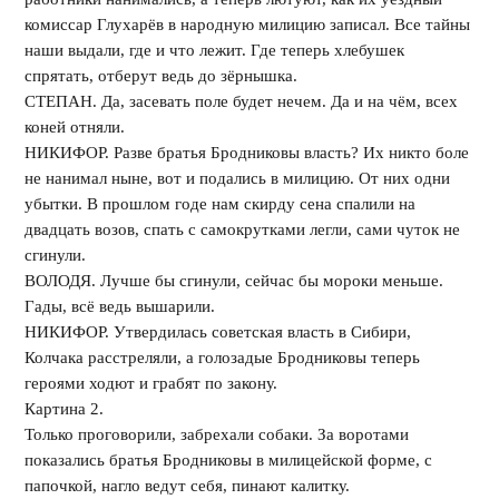
комиссар Глухарёв в народную милицию записал. Все тайны
наши выдали, где и что лежит. Где теперь хлебушек
спрятать, отберут ведь до зёрнышка.
СТЕПАН. Да, засевать поле будет нечем. Да и на чём, всех
коней отняли.
НИКИФОР. Разве братья Бродниковы власть? Их никто боле
не нанимал ныне, вот и подались в милицию. От них одни
убытки. В прошлом годе нам скирду сена спалили на
двадцать возов, спать с самокрутками легли, сами чуток не
сгинули.
ВОЛОДЯ. Лучше бы сгинули, сейчас бы мороки меньше.
Гады, всё ведь вышарили.
НИКИФОР. Утвердилась советская власть в Сибири,
Колчака расстреляли, а голозадые Бродниковы теперь
героями ходют и грабят по закону.
Картина 2.
Только проговорили, забрехали собаки. За воротами
показались братья Бродниковы в милицейской форме, с
папочкой, нагло ведут себя, пинают калитку.