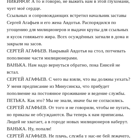
НИКИФОР. А то и говорю, не выжить нам в этой глухомани,
чует моё сердце.
Ссыльных и сопровождающих встретил начальник заставы
Сергей Агафьев и его жена Авдотья. Распорядился по
угощению для милиционеров и выдачи крупы для ссыльных
и кусок говяжьего жира. Всех осуждённых загнали в дома и
закрыли на засов.
СЕРГЕЙ АГАФЬЕВ. Накрывай Авдотья на стол, потчевать
пополнение части милиционерами.
ВАНЬКА. Нам надо вернуться обратно, пока Енисей не
встал.
СЕРГЕЙ АГАФЬЕВ. С чего вы взяли, что вы должны уехать?
У меня предписание из Минусинска, что прибудет
пополнение на постоянное проживание и ведение службы.
ПЕТЬКА. Как это? Мы не знали, иначе бы не согласились.
СЕРГЕЙ АГАФЬЕВ. От того и не говорили, чтобы не пугать,
но приказы не обсуждаются. Вы теперь к нам приписаны.
Людей не хватает, а в городе новых милиционеров наберут.
ВАНЬКА. Ну, попали!
СЕРГЕЙ АГАФЬЕВ. Не плачь, служба у нас-не бей лежачего,