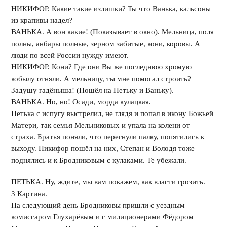
НИКИФОР. Какие такие излишки? Ты что Ванька, кальсоны
из крапивы надел?
ВАНЬКА. А вон какие! (Показывает в окно). Мельница, поля
полны, анбары полные, зерном забитые, кони, коровы. А
люди по всей России нужду имеют.
НИКИФОР. Кони? Где они Вы же последнюю хромую
кобылу отняли. А мельницу, ты мне помогал строить?
Задушу гадёныша! (Пошёл на Петьку и Ваньку).
ВАНЬКА. Но, но! Осади, морда кулацкая.
Петька с испугу выстрелил, не глядя и попал в икону Божьей
Матери, так семья Мельниковых и упала на колени от
страха. Братья поняли, что перегнули палку, попятились к
выходу. Никифор пошёл на них, Степан и Володя тоже
поднялись и к Бродниковым с кулаками. Те убежали.
ПЕТЬКА. Ну, ждите, мы вам покажем, как власти грозить.
3 Картина.
На следующий день Бродниковы пришли с уездным
комиссаром Глухарёвым и с милиционерами Фёдором