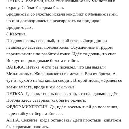
ПЕТЬКА. Вот блин, из-за этих Мельниковых мы попали в
охрану. Сейчас бы дома были.
Бродниковы со злостью искали конфликт с Мельниковыми,
но они договорились не реагировать на придирки
Бродниковых.
8 Картина.
Поздняя осень, северный, колкий ветер. Люди дошли
пешком до заставы Ломоватская. Осуждённые с трудом
передвигаются по разбитой колее. Идёт то дождь, то снег.
Вокруг непроходимые болота и тайга.
ВАНЬКА. Петька, я сто раз пожалел, что мы выдали
Мельниковых. Жили, как коты в сметане. Ели от брюха. А
тут от сухого пайка кишки сводит. Второй месяц мёрзнем со
всеми вместе, вроде и мы ссыльные.
ПЕТЬКА. Да, зря, теперь неизвестно, что нас дальше ждёт.
Погода здесь северная, как бы не околеть.
ФЁДОР МИХРЮТИН. Да, идём восемь дней до поселения,
через тайгу от берега Енисея.
АННА. Скажите, когда остановка? Дети простыли, кипятком
бы с травами напоить.