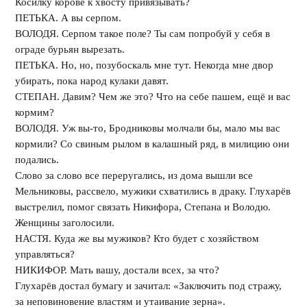
Косилку корове к хвосту привязывать?
ПЕТЬКА. А вы серпом.
ВОЛОДЯ. Серпом такое поле? Ты сам попробуй у себя в
ограде бурьян вырезать.
ПЕТЬКА. Но, но, позубоскаль мне тут. Некогда мне двор
убирать, пока народ кулаки давят.
СТЕПАН. Давим? Чем же это? Что на себе пашем, ещё и вас
кормим?
ВОЛОДЯ. Уж вы-то, Бродниковы молчали бы, мало мы вас
кормили? Со свиным рылом в калашный ряд, в милицию они
подались.
Слово за слово все переругались, из дома вышли все
Мельниковы, рассвело, мужики схватились в драку. Глухарёв
выстрелил, помог связать Никифора, Степана и Володю.
Женщины заголосили.
НАСТЯ. Куда же вы мужиков? Кто будет с хозяйством
управляться?
НИКИФОР. Мать вашу, достали всех, за что?
Глухарёв достал бумагу и зачитал: «Заключить под стражу,
за неповиновение властям и утаивание зерна».