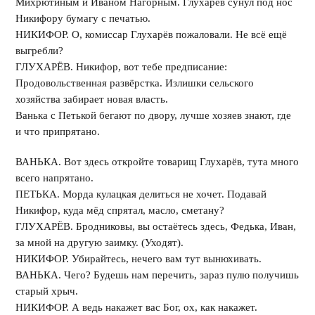
Михрютиным и Иваном Нагорным. Глухарёв сунул под нос
Никифору бумагу с печатью.
НИКИФОР. О, комиссар Глухарёв пожаловали. Не всё ещё
выгребли?
ГЛУХАРЁВ. Никифор, вот тебе предписание:
Продовольственная развёрстка. Излишки сельского
хозяйства забирает новая власть.
Ванька с Петькой бегают по двору, лучше хозяев знают, где
и что припрятано.
ВАНЬКА. Вот здесь откройте товарищ Глухарёв, тута много
всего напрятано.
ПЕТЬКА. Морда кулацкая делиться не хочет. Подавай
Никифор, куда мёд спрятал, масло, сметану?
ГЛУХАРЁВ. Бродниковы, вы остаётесь здесь, Федька, Иван,
за мной на другую заимку. (Уходят).
НИКИФОР. Убирайтесь, нечего вам тут вынюхивать.
ВАНЬКА. Чего? Будешь нам перечить, зараз пулю получишь
старый хрыч.
НИКИФОР. А ведь накажет вас Бог, ох, как накажет.