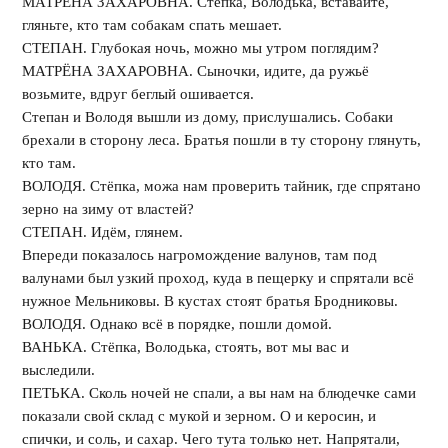
МАТРЁНА ЗАХАРОВНА. Стёпка, Володька, вставайте,
гляньте, кто там собакам спать мешает.
СТЕПАН. Глубокая ночь, можно мы утром поглядим?
МАТРЁНА ЗАХАРОВНА. Сыночки, идите, да ружьё
возьмите, вдруг беглый ошивается.
Степан и Володя вышли из дому, прислушались. Собаки
брехали в сторону леса. Братья пошли в ту сторону глянуть,
кто там.
ВОЛОДЯ. Стёпка, можа нам проверить тайник, где спрятано
зерно на зиму от властей?
СТЕПАН. Идём, глянем.
Впереди показалось нагромождение валунов, там под
валунами был узкий проход, куда в пещерку и спрятали всё
нужное Мельниковы. В кустах стоят братья Бродниковы.
ВОЛОДЯ. Однако всё в порядке, пошли домой.
ВАНЬКА. Стёпка, Володька, стоять, вот мы вас и
выследили.
ПЕТЬКА. Сколь ночей не спали, а вы нам на блюдечке сами
показали свой склад с мукой и зерном. О и керосин, и
спички, и соль, и сахар. Чего тута только нет. Напрятали,