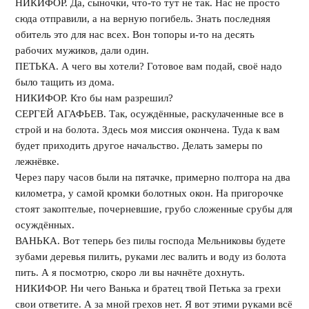
НИКИФОР. Да, сыночки, что-то тут не так. Нас не просто
сюда отправили, а на верную погибель. Знать последняя
обитель это для нас всех. Вон топоры и-то на десять
рабочих мужиков, дали один.
ПЕТЬКА. А чего вы хотели? Готовое вам подай, своё надо
было тащить из дома.
НИКИФОР. Кто бы нам разрешил?
СЕРГЕЙ АГАФЬЕВ. Так, осуждённые, раскулаченные все в
строй и на болота. Здесь моя миссия окончена. Туда к вам
будет приходить другое начальство. Делать замеры по
лежнёвке.
Через пару часов были на пятачке, примерно полтора на два
километра, у самой кромки болотных окон. На пригорочке
стоят закоптелые, почерневшие, грубо сложенные срубы для
осуждённых.
ВАНЬКА. Вот теперь без пилы господа Мельниковы будете
зубами деревья пилить, руками лес валить и воду из болота
пить. А я посмотрю, скоро ли вы начнёте дохнуть.
НИКИФОР. Ни чего Ванька и братец твой Петька за грехи
свои ответите. А за мной грехов нет. Я вот этими руками всё