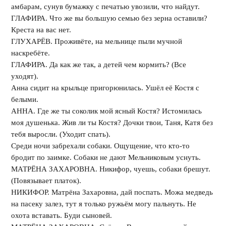
амбарам, сунув бумажку с печатью увозили, что найдут.
ГЛАФИРА. Что же вы большую семью без зерна оставили?
Креста на вас нет.
ГЛУХАРЁВ. Проживёте, на мельнице пыли мучной
наскребёте.
ГЛАФИРА. Да как же так, а детей чем кормить? (Все
уходят).
Анна сидит на крыльце пригорюнилась. Ушёл её Костя с
белыми.
АННА. Где же ты соколик мой ясный Костя? Истомилась
моя душенька. Жив ли ты Костя? Дочки твои, Таня, Катя без
тебя выросли. (Уходит спать).
Среди ночи забрехали собаки. Ощущение, что кто-то
бродит по заимке. Собаки не дают Мельниковым уснуть.
МАТРЁНА ЗАХАРОВНА. Никифор, чуешь, собаки брешут.
(Повязывает платок).
НИКИФОР. Матрёна Захаровна, дай поспать. Можа медведь
на пасеку залез, тут я только ружьём могу пальнуть. Не
охота вставать. Буди сыновей.