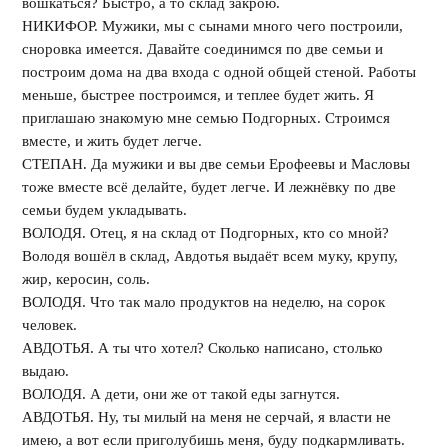
вошкаться? Быстро, а то склад закрою.
НИКИФОР. Мужики, мы с сынами много чего построили,
сноровка имеется. Давайте соединимся по две семьи и
построим дома на два входа с одной общей стеной. Работы
меньше, быстрее построимся, и теплее будет жить. Я
приглашаю знакомую мне семью Подгорных. Строимся
вместе, и жить будет легче.
СТЕПАН. Да мужики и вы две семьи Ерофеевы и Масловы
тоже вместе всё делайте, будет легче. И лежнёвку по две
семьи будем укладывать.
ВОЛОДЯ. Отец, я на склад от Подгорных, кто со мной?
Володя вошёл в склад, Авдотья выдаёт всем муку, крупу,
жир, керосин, соль.
ВОЛОДЯ. Что так мало продуктов на неделю, на сорок
человек.
АВДОТЬЯ. А ты что хотел? Сколько написано, столько
выдаю.
ВОЛОДЯ. А дети, они же от такой еды загнутся.
АВДОТЬЯ. Ну, ты милый на меня не серчай, я власти не
имею, а вот если приголубишь меня, буду подкармливать.