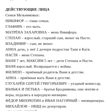
ДЕЙСТВУЮЩИЕ ЛИЦА
Семья Мельниковых:
НИКИФОР — глава семьи.
ГЛАФИРА – его мать.
МАТРЁНА ЗАХАРОВНА – жена Никифора.
СТЕПАН – взрослый, старший сын, женат на Насте.
ВЛАДИМИР – сын, не женат.
АННА дочь, у неё 2 дочери подростки Таня и Катя.
НАСТЯ – жена Степана.
ВАНЯ 7 лет, МАКСИМ 5 лет – дети Степана и Насти.
ВАНЯ взрослый. Возвращается с войны.
ФИЛИПП – приёмный родитель Вани в детстве.
АННА – приёмная мать Вани в детстве.
ГЛУХАРЁВ СЕРГЕЙ ГРИГОРЬЕВИЧ – уездный комиссар.
ВАНЬКА И ПЕТЬКА – братья Бродниковы, они лентяи и
воры, подались в народную милицию.
ФЁДОР МИХРЮТИН и ИВАН НАГОРНЫЙ – милиционеры.
МИХАЙЛОВ – НКВД по дезертирам.