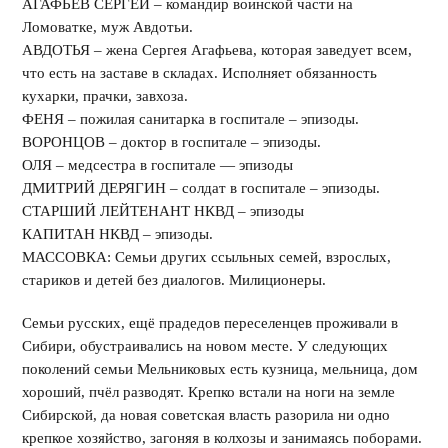
АГАФЬЕВ СЕРГЕЙ – командир воинской части на
Ломоватке, муж Авдотьи.
АВДОТЬЯ – жена Сергея Агафьева, которая заведует всем,
что есть на заставе в складах. Исполняет обязанность
кухарки, прачки, завхоза.
ФЕНЯ – пожилая санитарка в госпитале – эпизоды.
ВОРОНЦОВ – доктор в госпитале – эпизоды.
ОЛЯ – медсестра в госпитале — эпизоды
ДМИТРИЙ ДЕРЯГИН – солдат в госпитале – эпизоды.
СТАРШИЙ ЛЕЙТЕНАНТ НКВД – эпизоды
КАПИТАН НКВД – эпизоды.
МАССОВКА: Семьи других ссыльных семей, взрослых,
стариков и детей без диалогов. Милиционеры.
Семьи русских, ещё прадедов переселенцев проживали в
Сибири, обустраивались на новом месте. У следующих
поколений семьи Мельниковых есть кузница, мельница, дом
хороший, пчёл разводят. Крепко встали на ноги на земле
Сибирской, да новая советская власть разорила ни одно
крепкое хозяйство, загоняя в колхозы и занимаясь поборами.