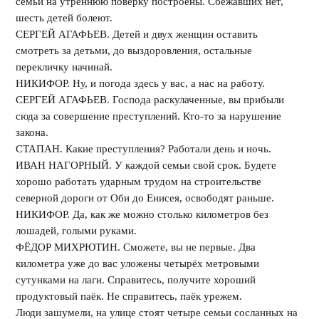
семьи на утреннюю поверку построены. Сбежавших нет,
шесть детей болеют.
СЕРГЕЙ АГАФЬЕВ. Детей и двух женщин оставить
смотреть за детьми, до выздоровления, остальные
перекличку начинай.
НИКИФОР. Ну, и погода здесь у вас, а нас на работу.
СЕРГЕЙ АГАФЬЕВ. Господа раскулаченные, вы прибыли
сюда за совершение преступлений. Кто-то за нарушение
закона.
СТАПАН. Какие преступления? Работали день и ночь.
ИВАН НАГОРНЫЙ. У каждой семьи свой срок. Будете
хорошо работать ударным трудом на строительстве
северной дороги от Оби до Енисея, освободят раньше.
НИКИФОР. Да, как же можно столько километров без
лошадей, голыми руками.
ФЁДОР МИХРЮТИН. Сможете, вы не первые. Два
километра уже до вас уложены четырёх метровыми
сутунками на лаги. Справитесь, получите хороший
продуктовый паёк. Не справитесь, паёк урежем.
Люди зашумели, на улице стоят четыре семьи сосланных на