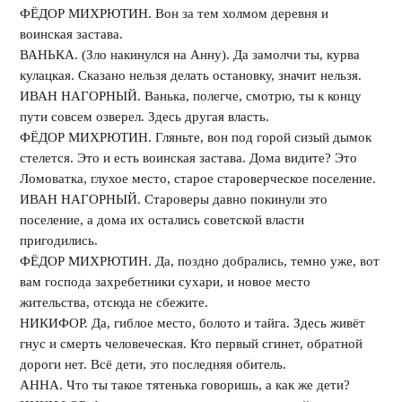
ФЁДОР МИХРЮТИН. Вон за тем холмом деревня и
воинская застава.
ВАНЬКА. (Зло накинулся на Анну). Да замолчи ты, курва
кулацкая. Сказано нельзя делать остановку, значит нельзя.
ИВАН НАГОРНЫЙ. Ванька, полегче, смотрю, ты к концу
пути совсем озверел. Здесь другая власть.
ФЁДОР МИХРЮТИН. Гляньте, вон под горой сизый дымок
стелется. Это и есть воинская застава. Дома видите? Это
Ломоватка, глухое место, старое староверческое поселение.
ИВАН НАГОРНЫЙ. Староверы давно покинули это
поселение, а дома их остались советской власти
пригодились.
ФЁДОР МИХРЮТИН. Да, поздно добрались, темно уже, вот
вам господа захребетники сухари, и новое место
жительства, отсюда не сбежите.
НИКИФОР. Да, гиблое место, болото и тайга. Здесь живёт
гнус и смерть человеческая. Кто первый сгинет, обратной
дороги нет. Всё дети, это последняя обитель.
АННА. Что ты такое тятенька говоришь, а как же дети?