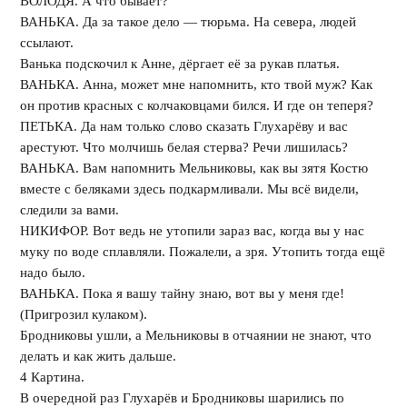
ВОЛОДЯ. А что бывает?
ВАНЬКА. Да за такое дело — тюрьма. На севера, людей
ссылают.
Ванька подскочил к Анне, дёргает её за рукав платья.
ВАНЬКА. Анна, может мне напомнить, кто твой муж? Как
он против красных с колчаковцами бился. И где он теперя?
ПЕТЬКА. Да нам только слово сказать Глухарёву и вас
арестуют. Что молчишь белая стерва? Речи лишилась?
ВАНЬКА. Вам напомнить Мельниковы, как вы зятя Костю
вместе с беляками здесь подкармливали. Мы всё видели,
следили за вами.
НИКИФОР. Вот ведь не утопили зараз вас, когда вы у нас
муку по воде сплавляли. Пожалели, а зря. Утопить тогда ещё
надо было.
ВАНЬКА. Пока я вашу тайну знаю, вот вы у меня где!
(Пригрозил кулаком).
Бродниковы ушли, а Мельниковы в отчаянии не знают, что
делать и как жить дальше.
4 Картина.
В очередной раз Глухарёв и Бродниковы шарились по