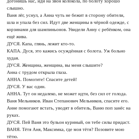
догонишь нас, иди на звон колокола, по болоту хорошо
слышно.
Ваня лёг, уснул, а Анна чуть не бежит в сторону обители,
шла и упала без сил. Идут две женщины в чёрной одежде, с
корзинами для шампиньонов. Увидели Анну с ребёнком, она
ещё жива.
ДУСЯ. Капа, глянь, лежит кто-то.
КАПА. Дуся, это кажись осуждённая с болота. Уж больно
худая.
ДУСЯ. Женщина, женщина, вы меня слышите?
Анна с трудом открыла глаза.
АННА. Помогите! Спасите детей!
ДУСЯ. У вас один.
АННА. Тут он недалеко, не может идти, без сил от голода.
Ваня Мельников. Иван Степанович Мельников, спасите его.
Анне помогают встать, уводят в обитель, Ваню поп занёс на
руках.
ДУСЯ. Пей Ваня это бульон куриный, он тебе силы придаст.
ВАНЯ. Тётя Аня, Максимка, где моя тётя? Позовите мою
тётю.