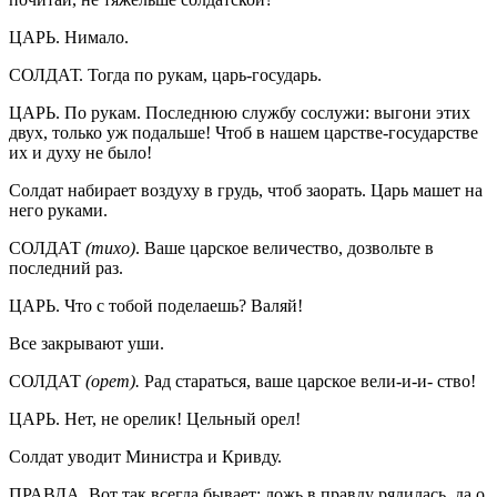
ЦАРЬ. Нимало.
СОЛДАТ. Тогда по рукам, царь-государь.
ЦАРЬ. По рукам. Последнюю службу сослужи: выгони этих
двух, только уж подальше! Чтоб в нашем царстве-государстве
их и духу не было!
Солдат набирает воздуху в грудь, чтоб заорать. Царь машет на
него руками.
СОЛДАТ
(тихо)
. Ваше царское величество, дозвольте в
последний раз.
ЦАРЬ. Что с тобой поделаешь? Валяй!
Все закрывают уши.
СОЛДАТ
(орет).
Рад стараться, ваше царское вели-и-и- ство!
ЦАРЬ. Нет, не орелик! Цельный орел!
Солдат уводит Министра и Кривду.
ПРАВДА. Вот так всегда бывает: ложь в правду рядилась, да о