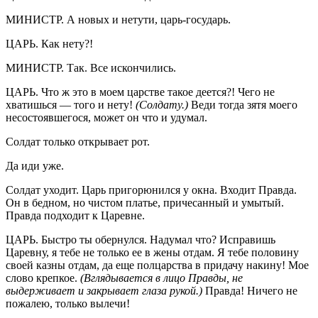
МИНИСТР. А новых и нетути, царь-государь.
ЦАРЬ. Как нету?!
МИНИСТР. Так. Все искончились.
ЦАРЬ. Что ж это в моем царстве такое деется?! Чего не
хватишься — того и нету!
(Солдату.)
Веди тогда зятя моего
несостоявшегося, может он что и удумал.
Солдат только открывает рот.
Да иди уже.
Солдат уходит. Царь пригорюнился у окна. Входит Правда.
Он в бедном, но чистом платье, причесанный и умытый.
Правда подходит к Царевне.
ЦАРЬ. Быстро ты обернулся. Надумал что? Исправишь
Царевну, я тебе не только ее в жены отдам. Я тебе половину
своей казны отдам, да еще полцарства в придачу накину! Мое
слово крепкое.
(Вглядывается в лицо Правды, не
выдерживает и закрывает глаза рукой.)
Правда! Ничего не
пожалею, только вылечи!