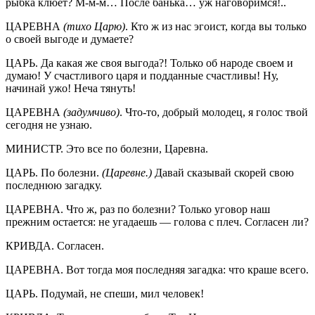
рыбка клюет? М-м-м… После банька… уж наговоримся!..
ЦАРЕВНА
(тихо Царю)
. Кто ж из нас эгоист, когда вы только
о своей выгоде и думаете?
ЦАРЬ. Да какая же своя выгода?! Только об народе своем и
думаю! У счастливого царя и подданные счастливы! Ну,
начинай ужо! Неча тянуть!
ЦАРЕВНА
(задумчиво)
. Что-то, добрый молодец, я голос твой
сегодня не узнаю.
МИНИСТР. Это все по болезни, Царевна.
ЦАРЬ. По болезни.
(Царевне.)
Давай сказывай скорей свою
последнюю загадку.
ЦАРЕВНА. Что ж, раз по болезни? Только уговор наш
прежним остается: не угадаешь — голова с плеч. Согласен ли?
КРИВДА. Согласен.
ЦАРЕВНА. Вот тогда моя последняя загадка: что краше всего.
ЦАРЬ. Подумай, не спеши, мил человек!