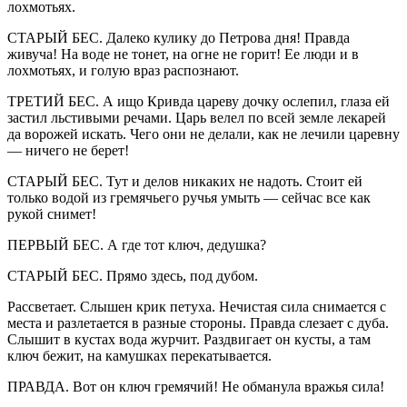
лохмотьях.
СТАРЫЙ БЕС. Далеко кулику до Петрова дня! Правда
живуча! На воде не тонет, на огне не горит! Ее люди и в
лохмотьях, и голую враз распознают.
ТРЕТИЙ БЕС. А ищо Кривда цареву дочку ослепил, глаза ей
застил льстивыми речами. Царь велел по всей земле лекарей
да ворожей искать. Чего они не делали, как не лечили царевну
— ничего не берет!
СТАРЫЙ БЕС. Тут и делов никаких не надоть. Стоит ей
только водой из гремячьего ручья умыть — сейчас все как
рукой снимет!
ПЕРВЫЙ БЕС. А где тот ключ, дедушка?
СТАРЫЙ БЕС. Прямо здесь, под дубом.
Рассветает. Слышен крик петуха. Нечистая сила снимается с
места и разлетается в разные стороны. Правда слезает с дуба.
Слышит в кустах вода журчит. Раздвигает он кусты, а там
ключ бежит, на камушках перекатывается.
ПРАВДА. Вот он ключ гремячий! Не обманула вражья сила!