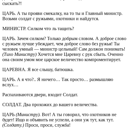
сыскать?!
ЦАРЬ. А ты прояви смекалку, на то ты и Главный министр.
Возьми солдат с ружьями, охотники и найдутся.
МИНИСТР. Силком что ль тащить?
ЦАРЬ. Зачем силком? Только добрым словом. А доброе слово
с ружьем лучше убеждает, чем доброе слово без ружья! Ты
человек умный — министр цельный! Сам должо́н понимать!
(Тихо Министру)
Хочется мне Царевну с рук сбыть. Оченно
она своим умом мое царское величество компроментирует.
ЦАРЕВНА. Я все слышу, батюшка.
ЦАРЬ. А я что?.. Я ничего… Так просто… размышляю
вслух…
Распахиваются двери, входит Солдат.
СОЛДАТ. Два прохожих до вашего величества.
ЦАРЬ
(Министру).
Вот! А ты говорил, что охотников не
будет! Ищо и объявить не успели, а они уж тут, как тут.
(Солдату.)
Проси, проси, служба!