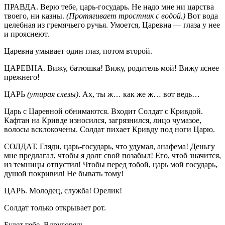
ПРАВДА. Верю тебе, царь-государь. Не надо мне ни царства
твоего, ни казны.
(Протягивает тростник с водой.)
Вот вода
целебная из гремячьего ручья. Умоется, Царевна — глаза у нее
и прояснеют.
Царевна умывает один глаз, потом второй.
ЦАРЕВНА. Вижу, батюшка! Вижу, родитель мой! Вижу яснее
прежнего!
ЦАРЬ
(утирая слезы)
. Ах, ты ж… как же ж… вот ведь…
Царь с Царевной обнимаются. Входит Солдат с Кривдой.
Кафтан на Кривде износился, загрязнился, лицо чумазое,
волосы всклокочены. Солдат пихает Кривду под ноги Царю.
СОЛДАТ. Гляди, царь-государь, что удумал, анафема! Деньгу
мне предлагал, чтобы я долг свой позабыл! Его, чтоб значится,
из темницы отпустил! Чтобы перед тобой, царь мой государь,
душой покривил! Не бывать тому!
ЦАРЬ. Молодец, служба! Орелик!
Солдат только открывает рот.
Будет тебе. Вдругорядь.