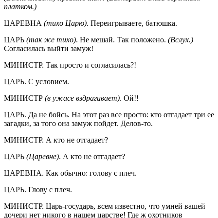
платком.)
ЦАРЕВНА
(тихо Царю)
. Переигрываете, батюшка.
ЦАРЬ
(так же тихо)
. Не мешай. Так положено.
(Вслух.)
Согласилась выйти замуж!
МИНИСТР. Так просто и согласилась?!
ЦАРЬ. С условием.
МИНИСТР
(в ужасе вздрагивает)
. Ой!!
ЦАРЬ. Да не бойсь. На этот раз все просто: кто отгадает три ее
загадки, за того она замуж пойдет. Делов-то.
МИНИСТР. А кто не отгадает?
ЦАРЬ
(Царевне)
. А кто не отгадает?
ЦАРЕВНА. Как обычно: голову с плеч.
ЦАРЬ. Глову с плеч.
МИНИСТР. Царь-государь, всем известно, что умней вашей
дочери нет никого в нашем царстве! Где ж охотников