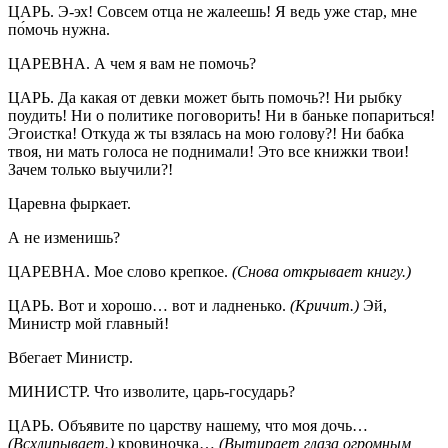
ЦАРЬ. Э-эх! Совсем отца не жалеешь! Я ведь уже стар, мне
по́мочь нужна.
ЦАРЕВНА. А чем я вам не помочь?
ЦАРЬ. Да какая от девки может быть помочь?! Ни рыбку
поудить! Ни о политике поговорить! Ни в баньке попариться!
Эгоистка! Откуда ж ты взялась на мою голову?! Ни бабка
твоя, ни мать голоса не поднимали! Это все книжки твои!
Зачем только выучили?!
Царевна фыркает.
А не изменишь?
ЦАРЕВНА. Мое слово крепкое.
(Снова открывает книгу.)
ЦАРЬ. Вот и хорошо… вот и ладненько.
(Кричит.)
Эй,
Министр мой главный!
Вбегает Министр.
МИНИСТР. Что изволите, царь-государь?
ЦАРЬ. Объявите по царству нашему, что моя дочь…
(Всхлипывает.)
кровиночка…
(Вытирает глаза огромным