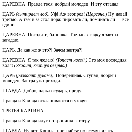
ЦАРЕВНА. Правда твоя, добрый молодец. И эту отгадал.
ЦАРЬ
(вытирает лоб).
Уф! Аж взопрел!
(Царевне.)
Ну, давай
третью. А там и за стол пора: пировать ли, поминать ли — все
едино.
ЦАРЕВНА. Погодите, батюшка. Третью загадку я завтра
загадаю.
ЦАРЬ. Да как же ж это?! Зачем завтра?!
ЦАРЕВНА. Я так желаю!
(Топает ногой.)
Это моя последняя
воля!
(Уходит, хлопнув дверью.)
ЦАРЬ
(разводит руками)
. Поперешная. Ступай, добрый
молодец. Завтра уж приходи.
ПРАВДА. Добро, царь-государь, приду.
Правда и Кривда откланиваются и уходят.
ТРЕТЬЯ КАРТИНА
Правда и Кривда идут по тропинке к озеру.
ПРАВДА. Ну вот, Кривда, признайся: по всему видать,