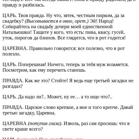
правду и разбилась.
ЦАРЬ. Твоя правда. Ну что, зятек, честным пирком, да за
свадебку?
(Высовывается в окно, орет.)
Эй! Народ!
Собирайтесь на свадьбу дочери моей единственной
Натальюшки! Тащите у кого, что есть: пива, квасу, гусей,
уток, пирогов да блинов. Все глядится, что в рот годится!
ЦАРЕВНА. Правильно говорится: все полезно, что в рот
полезло.
ЦАРЬ. Поперешная! Ничего, теперь за тебя муж возьмется.
Посмотрим, как ему перечить станешь.
ПРАВДА. Как же это? Стойте! Я ведь еще третьей загадки не
разгадал?
ЦАРЬ. Да надо ли?.. Может, ну ее… а то ищо что?..
ПРАВДА. Царское слово крепкое, а мое и того крепче. Давай
третью загадку, Царевна.
ЦАРЕВНА
(потупив глаза)
. Изволь, раз сам просишь: что в
свете краше всего?