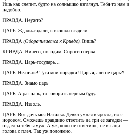
Ишь как слепит, будто на солнышко взглянул. Тебя-то нам и
надобно.
ПРАВДА. Неужто?
ЦАРЬ. Ждали-гадали, в окошки глядели.
ПРАВДА
(Оборачивается к Кривде).
Вишь?
КРИВДА. Ничего, погодим. Спроси сперва.
ПРАВДА. Царь-государь…
ЦАРЬ. Не-не-не! Тута мои порядки! Царь я, али не царь?!
ПРАВДА. Знамо царь.
ЦАРЬ. А раз царь, то говорить первым буду.
ПРАВДА. Изволь.
ЦАРЬ. Вот дочь моя Наталья. Девка умная выросла, но с
норовом. Сможешь правдиво ответить на три ее загадки —
отдам за тебя замуж. А уж, коли не ответишь, не взыщи —
голова с плеч. Так уж положено.