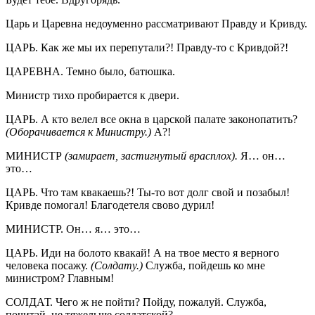
Царь и Царевна недоуменно рассматривают Правду и Кривду.
ЦАРЬ. Как же мы их перепутали?! Правду-то с Кривдой?!
ЦАРЕВНА. Темно было, батюшка.
Министр тихо пробирается к двери.
ЦАРЬ. А кто велел все окна в царской палате законопатить?
(Оборачивается к Министру.)
А?!
МИНИСТР
(замирает, застигнутый врасплох).
Я… он…
это…
ЦАРЬ. Что там квакаешь?! Ты-то вот долг свой и позабыл!
Кривде помогал! Благодетеля свово дурил!
МИНИСТР. Он… я… это…
ЦАРЬ. Иди на болото квакай! А на твое место я верного
человека посажу.
(Солдату.)
Служба, пойдешь ко мне
министром? Главным!
СОЛДАТ. Чего ж не пойти? Пойду, пожалуй. Служба,
почитай, не тяжельше солдатской?