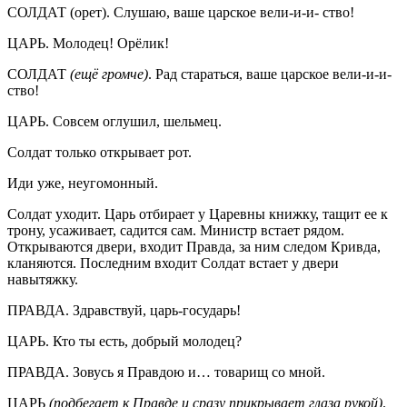
СОЛДАТ (орет). Слушаю, ваше царское вели-и-и- ство!
ЦАРЬ. Молодец! Орёлик!
СОЛДАТ
(ещё громче)
. Рад стараться, ваше царское вели-и-и-
ство!
ЦАРЬ. Совсем оглушил, шельмец.
Солдат только открывает рот.
Иди уже, неугомонный.
Солдат уходит. Царь отбирает у Царевны книжку, тащит ее к
трону, усаживает, садится сам. Министр встает рядом.
Открываются двери, входит Правда, за ним следом Кривда,
кланяются. Последним входит Солдат встает у двери
навытяжку.
ПРАВДА. Здравствуй, царь-государь!
ЦАРЬ. Кто ты есть, добрый молодец?
ПРАВДА. Зовусь я Правдою и… товарищ со мной.
ЦАРЬ
(подбегает к Правде и сразу прикрывает глаза рукой)
.