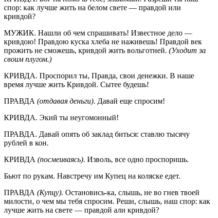
спор: как лучше жить на белом свете — правдой или
кривдой?
МУЖИК. Нашли об чем спрашивать! Известное дело —
кривдою! Правдою куска хлеба не наживешь! Правдой век
прожить не сможешь, кривдой жить вольготней.
(Уходит за
своим плугом.)
КРИВДА. Проспорил ты, Правда, свои денежки. В наше
время лучше жить Кривдой. Сытее будешь!
ПРАВДА
(отдавая деньги)
. Давай еще спросим!
КРИВДА. Экий ты неугомонный!
ПРАВДА. Давай опять об заклад биться: ставлю тысячу
рублей в кон.
КРИВДА
(посмеиваясь)
. Изволь, все одно проспоришь.
Бьют по рукам. Навстречу им Купец на коляске едет.
ПРАВДА
(Купцу).
Остановись-ка, слышь, не во гнев твоей
милости, о чем мы тебя спросим. Реши, слышь, наш спор: как
лучше жить на свете — правдой али кривдой?