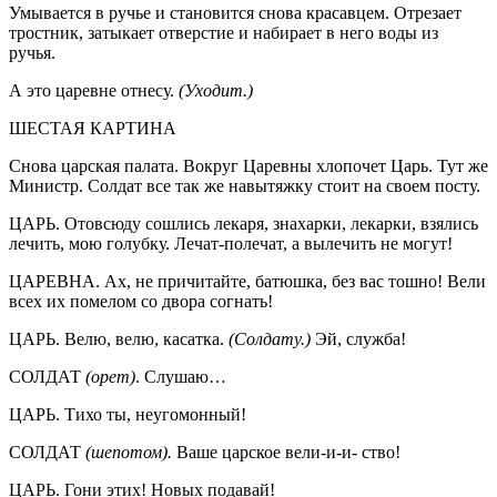
Умывается в ручье и становится снова красавцем. Отрезает
тростник, затыкает отверстие и набирает в него воды из
ручья.
А это царевне отнесу.
(Уходит.)
ШЕСТАЯ КАРТИНА
Снова царская палата. Вокруг Царевны хлопочет Царь. Тут же
Министр. Солдат все так же навытяжку стоит на своем посту.
ЦАРЬ. Отовсюду сошлись лекаря, знахарки, лекарки, взялись
лечить, мою голубку. Лечат-полечат, а вылечить не могут!
ЦАРЕВНА. Ах, не причитайте, батюшка, без вас тошно! Вели
всех их помелом со двора согнать!
ЦАРЬ. Велю, велю, касатка.
(Солдату.)
Эй, служба!
СОЛДАТ
(орет)
. Слушаю…
ЦАРЬ. Тихо ты, неугомонный!
СОЛДАТ
(шепотом).
Ваше царское вели-и-и- ство!
ЦАРЬ. Гони этих! Новых подавай!