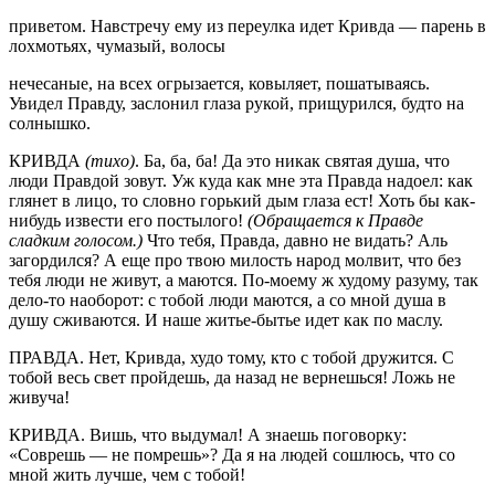
приветом. Навстречу ему из переулка идет Кривда — парень в
лохмотьях, чумазый, волосы
нечесаные, на всех огрызается, ковыляет, пошатываясь.
Увидел Правду, заслонил глаза рукой, прищурился, будто на
солнышко.
КРИВДА
(тихо)
. Ба, ба, ба! Да это никак святая душа, что
люди Правдой зовут. Уж куда как мне эта Правда надоел: как
глянет в лицо, то словно горький дым глаза ест! Хоть бы как-
нибудь извести его постылого!
(Обращается к Правде
сладким голосом.)
Что тебя, Правда, давно не видать? Аль
загордился? А еще про твою милость народ молвит, что без
тебя люди не живут, а маются. По-моему ж худому разуму, так
дело-то наоборот: с тобой люди маются, а со мной душа в
душу сживаются. И наше житье-бытье идет как по маслу.
ПРАВДА. Нет, Кривда, худо тому, кто с тобой дружится. С
тобой весь свет пройдешь, да назад не вернешься! Ложь не
живуча!
КРИВДА. Вишь, что выдумал! А знаешь поговорку:
«Соврешь — не помрешь»? Да я на людей сошлюсь, что со
мной жить лучше, чем с тобой!