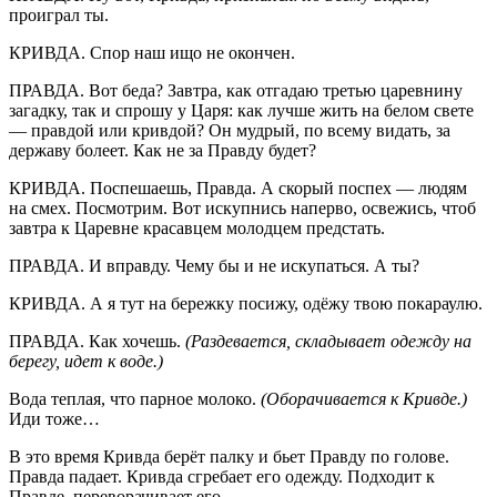
проиграл ты.
КРИВДА. Спор наш ищо не окончен.
ПРАВДА. Вот беда? Завтра, как отгадаю третью царевнину
загадку, так и спрошу у Царя: как лучше жить на белом свете
— правдой или кривдой? Он мудрый, по всему видать, за
державу болеет. Как не за Правду будет?
КРИВДА. Поспешаешь, Правда. А скорый поспех — людям
на смех. Посмотрим. Вот искупнись наперво, освежись, чтоб
завтра к Царевне красавцем молодцем предстать.
ПРАВДА. И вправду. Чему бы и не искупаться. А ты?
КРИВДА. А я тут на бережку посижу, одёжу твою покараулю.
ПРАВДА. Как хочешь.
(Раздевается, складывает одежду на
берегу, идет к воде.)
Вода теплая, что парное молоко.
(Оборачивается к Кривде.)
Иди тоже…
В это время Кривда берёт палку и бьет Правду по голове.
Правда падает. Кривда сгребает его одежду. Подходит к
Правде, переворачивает его.