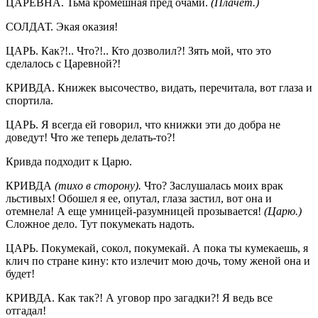
ЦАРЕВНА. Тьма кромешная пред очами.
(Плачет.)
СОЛДАТ. Экая оказия!
ЦАРЬ. Как?!.. Что?!.. Кто дозволил?! Зять мой, что это
сделалось с Царевной?!
КРИВДА. Книжек высочество, видать, перечитала, вот глаза и
спортила.
ЦАРЬ. Я всегда ей говорил, что книжки эти до добра не
доведут! Что же теперь делать-то?!
Кривда подходит к Царю.
КРИВДА
(тихо в сторону).
Что? Заслушалась моих врак
льстивых! Обошел я ее, опутал, глаза застил, вот она и
отемнела! А еще умницей-разумницей прозывается!
(Царю.)
Сложное дело. Тут покумекать надоть.
ЦАРЬ. Покумекай, сокол, покумекай. А пока ты кумекаешь, я
клич по стране кину: кто излечит мою дочь, тому женой она и
будет!
КРИВДА. Как так?! А уговор про загадки?! Я ведь все
отгадал!