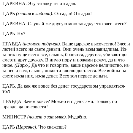
ЦАРЕВНА. Эту загадку ты отгадал.
ЦАРЬ
(хлопая в ладоши).
Отгадал! Отгадал!
ЦАРЕВНА. Слушай же другую мою загадку: что злее всего?
ЦАРЬ. Ну?..
ПРАВДА
(немного подумав)
. Ваше царское высочество! Злее и
лютей всего на свете деньги. Они очень всем завидливы. Из-
за них пуще всего все, слышь, бранятся, дерутся, убивают до
смерти друг дружку. В иную пору и ножами режут, да и что
иное.
(Царю.)
Да что и говорить, ваше царское величество, из-
за нее и вам, слышь, лихости вволю достается. Все войны на
свете из-за них, из-за денег. Всех зол первее деньги.
ЦАРЬ. Да как же вовсе без денег государством управляться-
то?!
ПРАВДА. Зачем вовсе? Можно и с деньгами. Только, по
правде, да по совести!
МИНИСТР
(чешет в затылке)
. Мудрёно.
ЦАРЬ
(Царевне)
. Что скажешь?