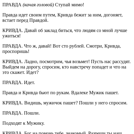
ПРАВДА
(качая головой)
Ступай мимо!
Правда идет своим путем, Кривда бежит за ним, догоняет,
встает перед Правдой.
КРИВДА. Давай об заклад биться, что людям со мной лучше
ужиться!
ПРАВДА. Что ж, давай! Вот сто рублей. Смотри, Кривда,
проспоришь!
КРИВДА. Ладно, посмотрим, чья возьмет! Пусть нас рассудят.
Выйдем на дорогу, спросим, кто навстречу попадет и что на
это скажет. Идет?
ПРАВДА. Идет.
Правда и Кривда бьют по рукам. Вдалеке Мужик пашет.
КРИВДА. Видишь, мужичок пашет? Пошли у него спросим.
ПРАВДА. Пошли.
Подходят к Мужику.
КРИВДА. Бог на помочь тебе, знакомый. Разреши ты наш