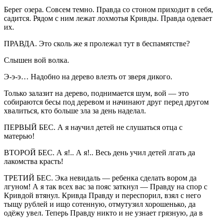
Берег озера. Совсем темно. Правда со стоном приходит в себя,
садится. Рядом с ним лежат лохмотья Кривды. Правда одевает
их.
ПРАВДА. Это сколь же я пролежал тут в беспамятстве?
Слышен вой волка.
Э-э-э… Надобно на дерево влезть от зверя дикого.
Только залазит на дерево, поднимается шум, вой — это
собираются бесы под деревом и начинают друг перед другом
хвалиться, кто больше зла за день наделал.
ПЕРВЫЙ БЕС. А я научил детей не слушаться отца с
матерью!
ВТОРОЙ БЕС. А я!.. А я!.. Весь день учил детей лгать да
лакомства красть!
ТРЕТИЙ БЕС. Эка невидаль — ребенка сделать вором да
лгуном! А я так всех вас за пояс заткнул — Правду на спор с
Кривдой втянул. Кривда Правду и переспорил, взял с него
тыщу рублей и ищо сотенную, отмутузил хорошенько, да
одёжу увел. Теперь Правду никто и не узнает грязную, да в