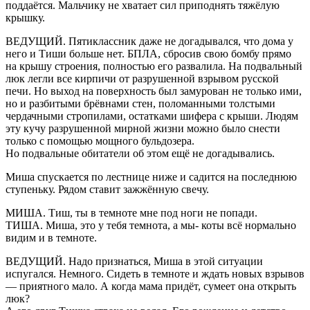
поддаётся. Мальчику не хватает сил приподнять тяжёлую
крышку.
ВЕДУЩИЙ. Пятиклассник даже не догадывался, что дома у
него и Тиши больше нет. БПЛА, сбросив свою бомбу прямо
на крышу строения, полностью его развалила. На подвальный
люк легли все кирпичи от разрушенной взрывом русской
печи. Но выход на поверхность был замурован не только ими,
но и разбитыми брёвнами стен, поломанными толстыми
чердачными стропилами, остатками шифера с крыши. Людям
эту кучу разрушенной мирной жизни можно было снести
только с помощью мощного бульдозера.
Но подвальные обитатели об этом ещё не догадывались.
Миша спускается по лестнице ниже и садится на последнюю
ступеньку. Рядом ставит зажжённую свечу.
МИША. Тиш, ты в темноте мне под ноги не попади.
ТИША. Миша, это у тебя темнота, а мы- коты всё нормально
видим и в темноте.
ВЕДУЩИЙ. Надо признаться, Миша в этой ситуации
испугался. Немного. Сидеть в темноте и ждать новых взрывов
— приятного мало. А когда мама придёт, сумеет она открыть
люк?