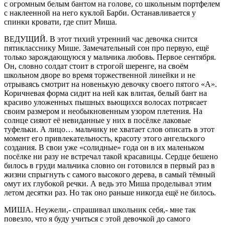
с огромным белым бантом на голове, со школьным портфелем
с наклеенной на него куклой Барби. Останавливается у
спинки кровати, где спит Миша.
ВЕДУЩИЙ. В этот тихий утренний час девочка снится
пятикласснику Мише. Замечательный сон про первую, ещё
только зарождающуюся у мальчика любовь. Первое сентября.
Он, словно солдат стоит в строгой шеренге, на своём
школьном дворе во время торжественной линейки и не
отрываясь смотрит на новенькую девочку своего пятого «А».
Коричневая форма сидит на ней как влитая, белый бант на
красиво уложенных пышных вьющихся волосах потрясает
своим размером и необыкновенным узором плетения. На
солнце сияют её невиданные у них в посёлке лаковые
туфельки. А лицо… мальчику не хватает слов описать в этот
момент его привлекательность, красоту этого ангельского
создания. В свои уже «солидные» года он в их маленьком
посёлке ни разу не встречал такой красавицы. Сердце бешено
билось в груди мальчика словно он готовился в первый раз в
жизни спрыгнуть с самого высокого дерева, в самый тёмный
омут их глубокой речки. А ведь это Миша проделывал этим
летом десятки раз. Но так оно раньше никогда ещё не билось.
МИША. Неужели,- спрашивал школьник себя,- мне так
повезло, что я буду учиться с этой девочкой до самого