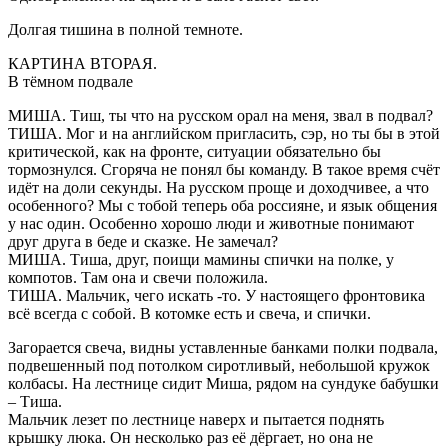
Долгая тишина в полной темноте.
КАРТИНА ВТОРАЯ.
В тёмном подвале
МИША. Тиш, ты что на русском орал на меня, звал в подвал?
ТИША. Мог и на английском пригласить, сэр, но ты бы в этой
критической, как на фронте, ситуации обязательно бы
тормознулся. Сгоряча не понял бы команду. В такое время счёт
идёт на доли секунды. На русском проще и доходчивее, а что
особенного? Мы с тобой теперь оба россияне, и язык общения
у нас один. Особенно хорошо люди и животные понимают
друг друга в беде и сказке. Не замечал?
МИША. Тиша, друг, поищи мамины спички на полке, у
компотов. Там она и свечи положила.
ТИША. Мальчик, чего искать -то. У настоящего фронтовика
всё всегда с собой. В котомке есть и свеча, и спички.
Загорается свеча, видны уставленные банками полки подвала,
подвешенный под потолком сиротливый, небольшой кружок
колбасы. На лестнице сидит Миша, рядом на сундуке бабушки
– Тиша.
Мальчик лезет по лестнице наверх и пытается поднять
крышку люка. Он несколько раз её дёргает, но она не