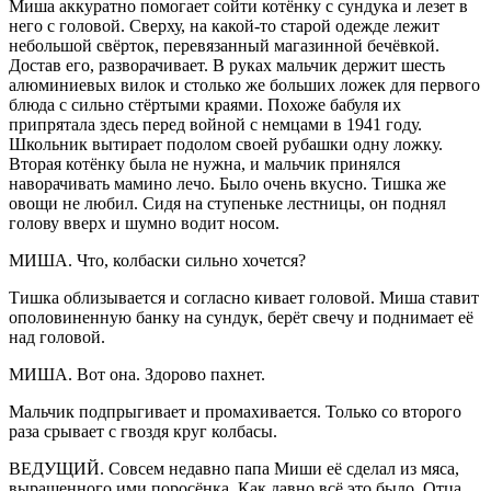
Миша аккуратно помогает сойти котёнку с сундука и лезет в
него с головой. Сверху, на какой-то старой одежде лежит
небольшой свёрток, перевязанный магазинной бечёвкой.
Достав его, разворачивает. В руках мальчик держит шесть
алюминиевых вилок и столько же больших ложек для первого
блюда с сильно стёртыми краями. Похоже бабуля их
припрятала здесь перед войной с немцами в 1941 году.
Школьник вытирает подолом своей рубашки одну ложку.
Вторая котёнку была не нужна, и мальчик принялся
наворачивать мамино лечо. Было очень вкусно. Тишка же
овощи не любил. Сидя на ступеньке лестницы, он поднял
голову вверх и шумно водит носом.
МИША. Что, колбаски сильно хочется?
Тишка облизывается и согласно кивает головой. Миша ставит
ополовиненную банку на сундук, берёт свечу и поднимает её
над головой.
МИША. Вот она. Здорово пахнет.
Мальчик подпрыгивает и промахивается. Только со второго
раза срывает с гвоздя круг колбасы.
ВЕДУЩИЙ. Совсем недавно папа Миши её сделал из мяса,
выращенного ими поросёнка. Как давно всё это было. Отца