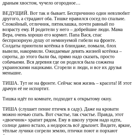
драным хвостом, чучело огородное…
ВЕДУЩИЙ. Вот так и бывает. Беспричинно один невзлюбит
другого, а страдают оба. Тишке нравился сосед по спальне.
Спокойный, отличник, пятиклашка, почти равный по
возрасту ему. И родители у него – добрейшие люди. Мама
Вера, очень хорошо его кормит. Папа Вася, спас
беспризорную душу от неминуемой гибели на фронте.
Солдаты приютили котёнка в блиндаже, помыли, блох
вывели, накормили. Ожидаемые девять жизней котёнка –
сироты, до этого были бы, прямо надо сказать, просто
собачьими. Вся деревня где он родился была сожжена
украинскими нациками. Сгорели и люди, и все их друзья
меньшие.
ТИША. Тут не на фронте. Сейчас моя жизнь – красота! И этот
драчун её не испортит.
Тишка идёт по комнате, подходит к открытому окну.
ТИША (слушает пение птичек в саду). Даже на кровати
можно ночью спать. Вот счастье, так счастье. Правда, этот
«двоечник» храпит рядом. Ему в школу утром надо идти,
солнце давно встало, а недоросль всё дрыхнет. Видите, яркие,
тёплые лучики согрели землю, птички поют и порхают