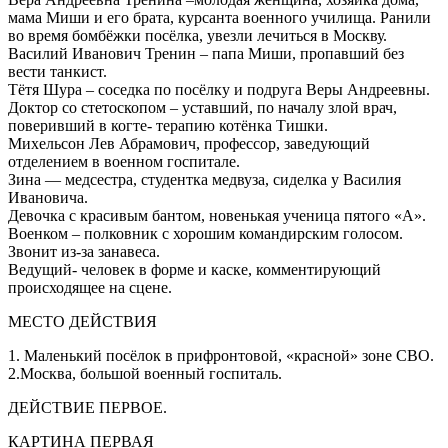
мама Миши и его брата, курсанта военного училища. Ранили
во время бомбёжки посёлка, увезли лечиться в Москву.
Василий Иванович Тренин – папа Миши, пропавший без
вести танкист.
Тётя Шура – соседка по посёлку и подруга Веры Андреевны.
Доктор со стетоскопом – уставший, по началу злой врач,
поверивший в когте- терапию котёнка Тишки.
Михельсон Лев Абрамович, профессор, заведующий
отделением в военном госпитале.
Зина — медсестра, студентка медвуза, сиделка у Василия
Ивановича.
Девочка с красивым бантом, новенькая ученица пятого «А».
Военком – полковник с хорошим командирским голосом.
Звонит из-за занавеса.
Ведущий- человек в форме и каске, комментирующий
происходящее на сцене.
МЕСТО ДЕЙСТВИЯ
1. Маленький посёлок в прифронтовой, «красной» зоне СВО.
2.Москва, большой военный госпиталь.
ДЕЙСТВИЕ ПЕРВОЕ.
КАРТИНА ПЕРВАЯ