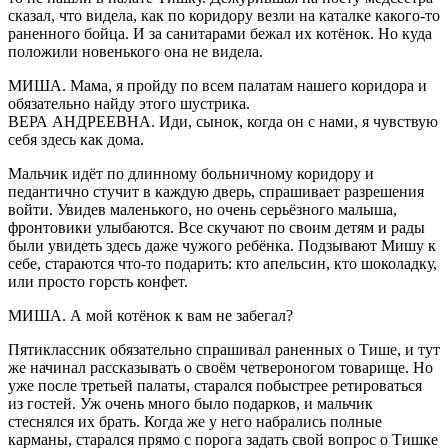
сказал, что видела, как по коридору везли на каталке какого-то
раненного бойца. И за санитарами бежал их котёнок. Но куда
положили новенького она не видела.
МИША. Мама, я пройду по всем палатам нашего коридора и
обязательно найду этого шустрика.
ВЕРА АНДРЕЕВНА. Иди, сынок, когда он с нами, я чувствую
себя здесь как дома.
Мальчик идёт по длинному больничному коридору и
педантично стучит в каждую дверь, спрашивает разрешения
войти. Увидев маленького, но очень серьёзного малыша,
фронтовики улыбаются. Все скучают по своим детям и рады
были увидеть здесь даже чужого ребёнка. Подзывают Мишу к
себе, стараются что-то подарить: кто апельсин, кто шоколадку,
или просто горсть конфет.
МИША. А мой котёнок к вам не забегал?
Пятиклассник обязательно спрашивал раненных о Тише, и тут
же начинал рассказывать о своём четвероногом товарище. Но
уже после третьей палаты, старался побыстрее ретироваться
из гостей. Уж очень много было подарков, и мальчик
стеснялся их брать. Когда же у него набрались полные
карманы, старался прямо с порога задать свой вопрос о Тишке