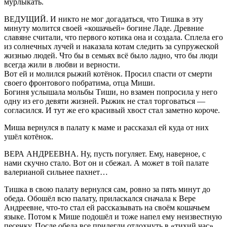
мурлыкать.
ВЕДУЩИЙ. И никто не мог догадаться, что Тишка в эту
минуту молится своей «кошачьей» богине Ладе. Древние
славяне считали, что первого котика она и создала. Сплела его
из солнечных лучей и наказала котам следить за супружеской
жизнью людей. Что бы в семьях всё было ладно, что бы люди
всегда жили в любви и верности.
Вот ей и молился рыжий котёнок. Просил спасти от смерти
своего фронтового побратима, отца Миши.
Богиня услышала мольбы Тиши, но взамен попросила у него
одну из его девяти жизней. Рыжик не стал торговаться —
согласился. И тут же его красивый хвост стал заметно короче.
Миша вернулся в палату к маме и рассказал ей куда от них
ушёл котёнок.
ВЕРА АНДРЕЕВНА. Ну, пусть погуляет. Ему, наверное, с
нами скучно стало. Вот он и сбежал. А может в той палате
валерианой сильнее пахнет…
Тишка в свою палату вернулся сам, ровно за пять минут до
обеда. Обошёл всю палату, приласкался сначала к Вере
Андреевне, что-то стал ей рассказывать на своём кошачьем
языке. Потом к Мише подошёл и тоже напел ему неизвестную
песенку. После обеда все прилегли отдохнуть в «тихий час».