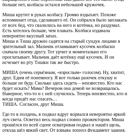
больше нет, колбасы остался небольшой кружочек.
Миша крутит в руках колбасу. Громко вздыхает. Похоже
вспоминает отца, сделавшего её. Он собрался было заплакать
от всех бед, что свалились на него и котёнка, но раздумал.
Есть хотелось больше, чем плакать. Колбаса издавала
невероятно вкусный запах.
Миша и Тиша дружно садятся на старый сундук лицами в
зрительный зал. Мальчик отламывает кусочек колбаски
сначала своему другу. Тот урчит и моментально его
проглатывает. Мальчик даёт котёнку ещё кусочек. И он
исчезает во рту Тишки так же быстро.
МИША (очень серьёзным, «взрослым» голосом). Ну, хватит,
друг. Едим её понемногу. Я вот только разочек откушу и
больше не буду. Сколько здесь сидеть – неизвестно. Кто нас
будет искать? Мама? Вечером она домой не возвращалась.
Наверное, что-то и с ней случилось. Теперь неизвестно, кто и
когда придёт нас спасать…
ТИША. Согласен, друг Миша.
Где-то в полдень, в подвал вдруг ворвался невероятно яркий
луч света. Осветил весь подвал словно прожектором. Миша
прошёлся по всей сцене осматривая подвал и нашёл щель,
откуда шёл яркий свет. От взрыва лопнул фундамент здания.