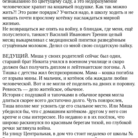
безнаказанно по цветущему саду, а это недоразумение
человеческое храпит на кошачьей подушке. Как так можно
жить?! Это разве порядок? Учиться надо, в школу ходить и не
мешать почти взрослому котёнку наслаждаться мирной
жизнью.
Не возвращаться же опять на войну, в блиндаж, где меня, ещё
полуслепого, танкист Василий Иванович Тренин целый
месяц выкармливал с медицинской пипетки разведённым
сгущённым молоком. Делил со мной свою солдатскую пайку.
ВЕДУЩИЙ. Миша у своих родителей сейчас был один,
старший брат Никита учился в военном училище и скоро
должен был получить диплом и лейтенантские погоны. А
Тишка с детства жил беспризорником. Мама – кошка погибла
от взрыва мины. И мальчик, и котёнок оба жаждали любви
человеческой. Вот и не могли её поделить на двоих и поровну.
Ревность — дело житейское, обычное.
История с подушкой и тапочками в обычное время могла
длиться скорее всего достаточно долго. Чуть повзрослев,
Тиша вполне мог усвоить где его спальное место. Или Миша
убедился бы, что с домашним котёнком- другом у него сон
крепче и сны интереснее. Но недавно и в их посёлок, что
широко раскинулся по красивым берегам тихой, но глубокой
речки заглянула война.
На улицу Центральная, в дом что стоит недалеко от школы №