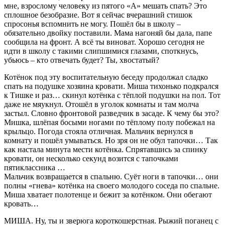
мне, взрослому человеку из пятого «А» мешать спать? Это
сплошное безобразие. Вот я сейчас вчерашний стишок
спросонья вспомнить не могу. Пошёл бы в школу –
обязательно двойку поставили. Мама нагоняй бы дала, папе
сообщила на фронт. А всё ты виноват. Хорошо сегодня не
идти в школу с такими слипшимися глазами, споткнусь,
убьюсь – кто отвечать будет? Ты, хвостатый?
Котёнок под эту воспитательную беседу продолжал сладко
спать на подушке хозяина кровати. Миша тихонько подкрался
к Тишке и раз… скинул котёнка с тёплой подушки на пол. Тот
даже не мяукнул. Отошёл в уголок комнаты и там молча
застыл. Словно фронтовой разведчик в засаде. К чему бы это?
Мишка, шлёпая босыми ногами по тёплому полу побежал на
крыльцо. Погода стояла отличная. Мальчик вернулся в
комнату и пошёл умываться. Но зря он не обул тапочки… Так
как настала минута мести котёнка. Спрятавшись за спинку
кровати, он несколько секунд возится с тапочками
пятиклассника …
Мальчик возвращается в спальню. Суёт ноги в тапочки… они
полны «гнева» котёнка на своего молодого соседа по спальне.
Миша хватает полотенце и бежит за котёнком. Они обегают
кровать…
МИША. Ну, ты и зверюга короткошерстная. Рыжий поганец с