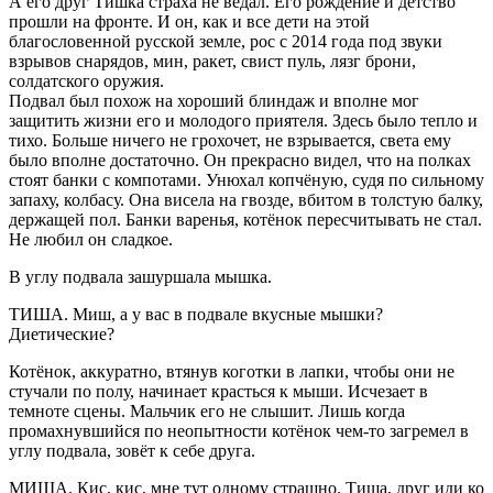
А его друг Тишка страха не ведал. Его рождение и детство
прошли на фронте. И он, как и все дети на этой
благословенной русской земле, рос с 2014 года под звуки
взрывов снарядов, мин, ракет, свист пуль, лязг брони,
солдатского оружия.
Подвал был похож на хороший блиндаж и вполне мог
защитить жизни его и молодого приятеля. Здесь было тепло и
тихо. Больше ничего не грохочет, не взрывается, света ему
было вполне достаточно. Он прекрасно видел, что на полках
стоят банки с компотами. Унюхал копчёную, судя по сильному
запаху, колбасу. Она висела на гвозде, вбитом в толстую балку,
держащей пол. Банки варенья, котёнок пересчитывать не стал.
Не любил он сладкое.
В углу подвала зашуршала мышка.
ТИША. Миш, а у вас в подвале вкусные мышки?
Диетические?
Котёнок, аккуратно, втянув коготки в лапки, чтобы они не
стучали по полу, начинает красться к мыши. Исчезает в
темноте сцены. Мальчик его не слышит. Лишь когда
промахнувшийся по неопытности котёнок чем-то загремел в
углу подвала, зовёт к себе друга.
МИША. Кис, кис, мне тут одному страшно. Тиша, друг иди ко