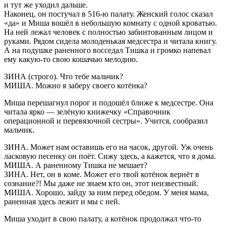
и тут же уходил дальше.
Наконец, он постучал в 516-ю палату. Женский голос сказал
«да» и Миша вошёл в небольшую комнату с одной кроватью.
На ней лежал человек с полностью забинтованным лицом и
руками. Рядом сидела молоденькая медсестра и читала книгу.
А на подушке раненного восседал Тишка и громко напевал
ему какую-то свою кошачью мелодию.
ЗИНА (строго). Что тебе мальчик?
МИША. Можно я заберу своего котёнка?
Миша перешагнул порог и подошёл ближе к медсестре. Она
читала ярко — зелёную книжечку «Справочник
операционной и перевязочной сестры». Учится, сообразил
мальчик.
ЗИНА. Может нам оставишь его на часок, другой. Уж очень
ласковую песенку он поёт. Сижу здесь, а кажется, что я дома.
МИША. А раненному Тишка не мешает?
ЗИНА. Нет, он в коме. Может его твой котёнок вернёт в
сознание?! Мы даже не знаем кто он, этот неизвестный.
МИША. Хорошо, зайду за ним перед обедом. У меня мама,
раненная здесь лежит и мы с ней.
Миша уходит в свою палату, а котёнок продолжал что-то