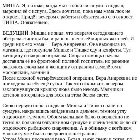
МИША. Я, похоже, когда мы с тобой сиганули в подвал,
выронил её с испуга. Здесь дочитаю, пока нам мама люк не
откроет. Придёт вечером с работы и обязательно его откроет.
ТИША. Обязательно.
ВЕДУЩИЙ. Мишка не знал, что вовремя сегодняшнего
обстрела станицы были ранены шесть её мирных жителей. И
среди них его мама — Вера Андреевна. Она выходила из
магазина, где покупала Мишке и Тишке еду и конфеты. Тут
женщину и накрыло взрывом. Скорая помощь сначала
доставила её во фронтовой полевой госпиталь, но ранение
оказалось сложным и женщину отправили самолётом в
московский, военный.
После сложной четырёхчасовой операции, Вера Андреевна не
приходила в себя ещё сутки. Так что открывать вечером
захлопнувшуюся крышку люка было некому. Мальчик и
котёнок потерялись для всех на этом белом свете.
Свою первую ночь в подвале Мишка и Тишка спали на
сундуке, накрывшись найденным в дальнем, тёмном углу
отцовским тулупом. Обоим малышам было совершенно не
тесно на большом бабушкином сундуке и очень тепло было от
отцовского рыбацкого снаряжения. А в обнимку с котёнком
мальчику уже было совершенно нестрашно.
Утром Миша проснулся рано. Встал, зажёг свечу и хотел, по