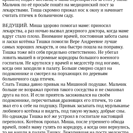
Мальчик по её просьбе пошёл на медицинский пост за
лекарствами. Тиша скромно прижал нос к окну и начинает
считать птичек в больничном саду.
ВЕДУЩИЙ. Миша здорово помогал маме: приносил
лекарства, а раз ночью вызвал дежурного доктора, когда маме
вдруг стало плохо. Внимание врачей, постоянная забота сына
и ласки котёнка Тишки помогли Вере Андреевне лучше
самых хороших лекарств, и она быстро пошла на поправку.
Тишка тоже вёл себя предельно ответственно. Не убегал
ловить мышей в огромные коридоры большого военного
госпиталя. Не крутился у врачей и медсестёр под ногами,
когда они заходили в палату. Больше смирно сидел на
подоконнике и смотрел на порхающих по деревьям
больничного сада птичек.
Спать Тишка давно привык на Мишиной подушке. Мальчик
больше не возражал против такого соседства и не смахивал
друга на пол. И если приятель засиживался на своём
подоконнике, пересчитывая дразнящих его птичек, то сам
звал его к себе на подушку. Привык засыпать под мурлыканье
любимого котёнка и видеть, под такую музыку, добрые сны.
Но однажды Тишка всё же устроил в госпитале настоящий
переполох. Котёнок пропал. Миша, после утреннего обхода
врачей, повёл маму гулять по коридору, а когда они вернулись,
то не нашли в палате Тишку. Дежурившая на посту медсестра