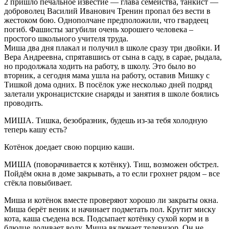
2 пришло печальное известие — глава семейства, танкист —
доброволец Василий Иванович Тренин пропал без вести в
жестоком бою. Однополчане предположили, что гвардеец
погиб. Фашисты загубили очень хорошего человека –
простого школьного учителя труда.
Миша два дня плакал и получил в школе сразу три двойки. И
Вера Андреевна, спрятавшись от сына в саду, в сарае, рыдала,
но продолжала ходить на работу, в школу. Это было во
вторник, а сегодня мама ушла на работу, оставив Мишку с
Тишкой дома одних. В посёлок уже несколько дней подряд
залетали укронацистские снаряды и занятия в школе боялись
проводить.
МИША. Тишка, безобразник, будешь из-за тебя холодную
теперь кашу есть?
Котёнок доедает свою порцию каши.
МИША (поворачивается к котёнку). Тиш, возможен обстрел.
Пойдём окна в доме закрывать, а то если грохнет рядом – все
стёкла повыбивает.
Миша и котёнок вместе проверяют хорошо ли закрыты окна.
Миша берёт веник и начинает подметать пол. Крутит миску
кота, каша съедена вся. Подсыпает котёнку сухой корм и в
блюдце доливает воду. Миша включает телевизор. Он не