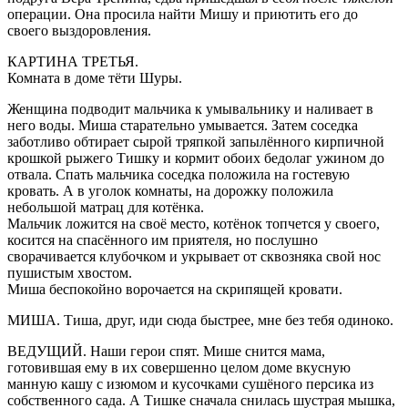
операции. Она просила найти Мишу и приютить его до
своего выздоровления.
КАРТИНА ТРЕТЬЯ.
Комната в доме тёти Шуры.
Женщина подводит мальчика к умывальнику и наливает в
него воды. Миша старательно умывается. Затем соседка
заботливо обтирает сырой тряпкой запылённого кирпичной
крошкой рыжего Тишку и кормит обоих бедолаг ужином до
отвала. Спать мальчика соседка положила на гостевую
кровать. А в уголок комнаты, на дорожку положила
небольшой матрац для котёнка.
Мальчик ложится на своё место, котёнок топчется у своего,
косится на спасённого им приятеля, но послушно
сворачивается клубочком и укрывает от сквозняка свой нос
пушистым хвостом.
Миша беспокойно ворочается на скрипящей кровати.
МИША. Тиша, друг, иди сюда быстрее, мне без тебя одиноко.
ВЕДУЩИЙ. Наши герои спят. Мише снится мама,
готовившая ему в их совершенно целом доме вкусную
манную кашу с изюмом и кусочками сушёного персика из
собственного сада. А Тишке сначала снилась шустрая мышка,