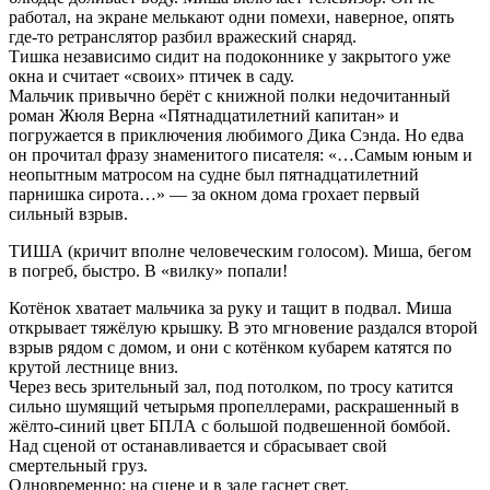
работал, на экране мелькают одни помехи, наверное, опять
где-то ретранслятор разбил вражеский снаряд.
Тишка независимо сидит на подоконнике у закрытого уже
окна и считает «своих» птичек в саду.
Мальчик привычно берёт с книжной полки недочитанный
роман Жюля Верна «Пятнадцатилетний капитан» и
погружается в приключения любимого Дика Сэнда. Но едва
он прочитал фразу знаменитого писателя: «…Самым юным и
неопытным матросом на судне был пятнадцатилетний
парнишка сирота…» — за окном дома грохает первый
сильный взрыв.
ТИША (кричит вполне человеческим голосом). Миша, бегом
в погреб, быстро. В «вилку» попали!
Котёнок хватает мальчика за руку и тащит в подвал. Миша
открывает тяжёлую крышку. В это мгновение раздался второй
взрыв рядом с домом, и они с котёнком кубарем катятся по
крутой лестнице вниз.
Через весь зрительный зал, под потолком, по тросу катится
сильно шумящий четырьмя пропеллерами, раскрашенный в
жёлто-синий цвет БПЛА с большой подвешенной бомбой.
Над сценой от останавливается и сбрасывает свой
смертельный груз.
Одновременно: на сцене и в зале гаснет свет.