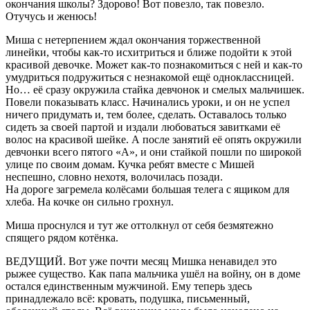
окончания школы? Здорово! Вот повезло, так повезло.
Отучусь и женюсь!
Миша с нетерпением ждал окончания торжественной
линейки, чтобы как-то исхитриться и ближе подойти к этой
красивой девочке. Может как-то познакомиться с ней и как-то
умудриться подружиться с незнакомой ещё одноклассницей.
Но… её сразу окружила стайка девчонок и смелых мальчишек.
Повели показывать класс. Начинались уроки, и он не успел
ничего придумать и, тем более, сделать. Оставалось только
сидеть за своей партой и издали любоваться завитками её
волос на красивой шейке. А после занятий её опять окружили
девчонки всего пятого «А», и они стайкой пошли по широкой
улице по своим домам. Кучка ребят вместе с Мишей
неспешно, словно нехотя, волочилась позади.
На дороге загремела колёсами большая телега с ящиком для
хлеба. На кочке он сильно грохнул.
Миша проснулся и тут же оттолкнул от себя безмятежно
спящего рядом котёнка.
ВЕДУЩИЙ. Вот уже почти месяц Мишка ненавидел это
рыжее существо. Как папа мальчика ушёл на войну, он в доме
остался единственным мужчиной. Ему теперь здесь
принадлежало всё: кровать, подушка, письменный,