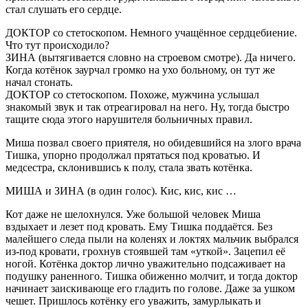
стал слушать его сердце.
ДОКТОР со стетоскопом. Немного учащённое сердцебиение.
Что тут происходило?
ЗИНА (вытягивается словно на строевом смотре). Да ничего.
Когда котёнок заурчал громко на ухо больному, он тут же
начал стонать.
ДОКТОР со стетоскопом. Похоже, мужчина услышал
знакомый звук и так отреагировал на него. Ну, тогда быстро
тащите сюда этого нарушителя больничных правил.
Миша позвал своего приятеля, но обидевшийся на злого врача
Тишка, упорно продолжал прятаться под кроватью. И
медсестра, склонившись к полу, стала звать котёнка.
МИША и ЗИНА (в один голос). Кис, кис, кис …
Кот даже не шелохнулся. Уже большой человек Миша
вздыхает и лезет под кровать. Ему Тишка поддаётся. Без
малейшего следа пыли на коленях и локтях мальчик выбрался
из-под кровати, грохнув стоявшей там «уткой». Зацепил её
ногой. Котёнка доктор лично уважительно подсаживает на
подушку раненного. Тишка обиженно молчит, и тогда доктор
начинает заискивающе его гладить по голове. Даже за ушком
чешет. Пришлось котёнку его уважить, замурлыкать и