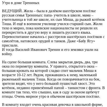
Утро в доме Трениных
ВЕДУЩИЙ. Жила – была в далёком шахтёрском посёлке
русская семья Трениных: папа- учитель в школе, мама –
учительница в той же школе, их сын Миша, да рыжий котёнок
Тиша. И ещё в военном училище учился старший сын. Жили
тихо и мирно, пока киевские националисты не решили их
перекрестить в другую веру и лишить русского языка.
Перевоспитание началось с расстрелов шахтёрских посёлков с
самолётов, натовских орудий и танков. Даже «Бабу Ягу»
прислали.
И тогда Василий Иванович Тренин и его земляки ушли на
войну.
На сцене большая комната. Слева закрытая дверь, два, три
окна по периметру комнаты. У правого, открытого окна –
большая кровать на которой сладко спит мальчик Миша в
возрасте 10-12 лет. Рядом, прижавшись к нему, маленький
рыженький мальчик Тиша. Когда он поворачивается на бок,
зрители видят, что у него большой пушистый хвост. Это
котёнок, недавно привезённый папой – танкистом с фронта. В
комнате так тихо, что слышно, как в саду за окном щебечут
птицы. Очень мирное утро в обычном шахтёрском посёлке.
В комнату входит очень красивая девочка в школьной форме,