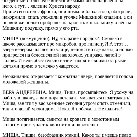
обеденный столы. Всё внимание мамы было нацелено на
него, а тут… явление Христа народу.
Привез его отец с фронта, они помыли блохастого, обогрели,
накормили, спать уложили в уголке Мишкиной спальни, а он
первой же ночью пробрался на кровать к школьнику и лёг на
Мишкину подушку, прямо у его рта.
МИША (возмущенно). Ну, это разве порядок?! Сколько в
школе рассказывают про микробов, про гигиену?! А этот…
вчера вечером шлялся по улице, непонятно где лазил, а ночью
пригрелся на белоснежной наволочке, упираясь лапой в
голову. И ведь обязательно начнёт пырять своими острыми
когтями прямо в темечко учащегося.
Неожиданно открывается комнатная дверь, появляется голова
моложавой женщины.
ВЕРА АНДРЕЕВНА. Миша, Тиша, просыпайтесь. Я ухожу на
работу в школу, а вам пора вставать, умываться и завтракать!
Миша, занятия у вас военные сегодня утром опять отменили,
так что делай уроки дома. Пока. Я побежала. Не шалите!
Миша потягивается, садится на кровати и монотонным
голосом приступает к «воспитанию» котёнка.
МИША. Тишка, безобразник этакий. Какое ты имеешь право