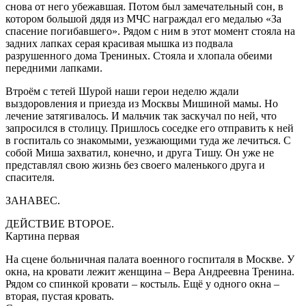
снова от него убежавшая. Потом был замечательный сон, в
котором большой дядя из МЧС награждал его медалью «За
спасение погибавшего». Рядом с ним в этот момент стояла на
задних лапках серая красивая мышка из подвала
разрушенного дома Трениных. Стояла и хлопала обеими
передними лапками.
Втроём с тетей Шурой наши герои неделю ждали
выздоровления и приезда из Москвы Мишиной мамы. Но
лечение затягивалось. И мальчик так заскучал по ней, что
запросился в столицу. Пришлось соседке его отправить к ней
в госпиталь со знакомыми, уезжающими туда же лечиться. С
собой Миша захватил, конечно, и друга Тишу. Он уже не
представлял свою жизнь без своего маленького друга и
спасителя.
ЗАНАВЕС.
ДЕЙСТВИЕ ВТОРОЕ.
Картина первая
На сцене больничная палата военного госпиталя в Москве. У
окна, на кровати лежит женщина – Вера Андреевна Тренина.
Рядом со спинкой кровати – костыль. Ещё у одного окна –
вторая, пустая кровать.