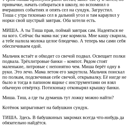
привычке, начать собираться в школу, но вспомнил о
вчерашних событиях и опять сел на сундук. Загрустил.
Тиша с утра тихонько сел в дальний угол и там караулил у
норки свой шустрый завтрак. Оба хотели есть.
МИША. А ты Тиша прав, поймай завтрак сам. Надеяться не
на кого. Сейчас бы мама нас уже кормила. Мне кашу сварила,
а тебе налила молока целое блюдечко. А теперь мы сами себя
обеспечиваем едой.
Мальчик встаёт и обходит со свечой подвал. Освещает полки
подвала. Трёхлитровые банки – компот. Рядом стоят
маленькие, литровые с непонятно чем. Миша берёт одну в
руки. Это лечо. Мама летом его закрутила. Мальчик поискал
по полкам, подсвечивая себе свечой, открывалку. Её нигде не
было и тогда в папином ящике с инструментами он взял
обычную отвёртку. Потихоньку отковырял крышку банки.
Миша. Тиш, а где ты думаешь тут ложку можно найти?
Котёнок запрыгивает на бабушкин сундук.
ТИША. Здесь. В бабушкиных закромах всегда что-нибудь да
обязательно найдётся.