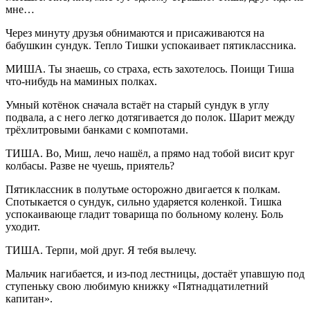
мне…
Через минуту друзья обнимаются и присаживаются на
бабушкин сундук. Тепло Тишки успокаивает пятиклассника.
МИША. Ты знаешь, со страха, есть захотелось. Поищи Тиша
что-нибудь на маминых полках.
Умный котёнок сначала встаёт на старый сундук в углу
подвала, а с него легко дотягивается до полок. Шарит между
трёхлитровыми банками с компотами.
ТИША. Во, Миш, лечо нашёл, а прямо над тобой висит круг
колбасы. Разве не чуешь, приятель?
Пятиклассник в полутьме осторожно двигается к полкам.
Спотыкается о сундук, сильно ударяется коленкой. Тишка
успокаивающе гладит товарища по больному колену. Боль
уходит.
ТИША. Терпи, мой друг. Я тебя вылечу.
Мальчик нагибается, и из-под лестницы, достаёт упавшую под
ступеньку свою любимую книжку «Пятнадцатилетний
капитан».