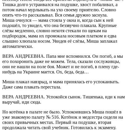
Тишка долго устраивался на подушке, хвост побаливал, а
потом начал мурлыкать на ухо своему приятелю. Словно
опять что-то рассказывал. Вся семья дружно заснула.
Миша очнулся — мама стояла у окна и, когда сын к ней
подошёл, то увидел, что она беззвучно плакала. Крупные
слёзы медленно, словно нехотя стекали по щекам на
подбородок, мама их промокала носовым платком и едва
слышно хлюпала носом. Увидев её слёзы, Миша заплакал
автоматически.
ВЕРА АНДРЕЕВНА. Папа мне вспомнился. Он погиб, а мы
его похоронить даже не можем. Тела, сказали сослуживцы,
они не нашли на поле боя. Может и не погиб, в плену где-
нибудь на Украине мается. Ох, беда, беда…
Миша плакал навзрыд, и мама принялась его успокаивать.
Даже сама плакать перестала.
ВЕРА АНДРЕЕВНА. Успокойся сынок. Тишенька, иди к нам
выручай, иди сюда.
Но котёнка в палате не было. Успокоившись Миша пошёл в
уже знакомую палату № 516. Котёнок и медсестра сидели на
своих привычных местах. Первый на подушке, вторая
продолжала читать свой учебник. Готовилась к экзамену.