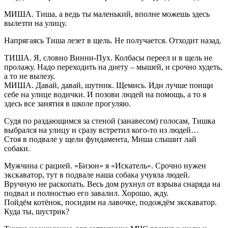
МИША. Тиша, а ведь ты маленький, вполне можешь здесь
вылезти на улицу.
Напрягаясь Тиша лезет в щель. Не получается. Отходит назад.
ТИША. Я, словно Винни-Пух. Колбасы переел и в щель не
пролажу. Надо переходить на диету – мышей, и срочно худеть,
а то не вылезу.
МИША. Давай, давай, шутник. Щемись. Иди лучше поищи
себе на улице водички. И позови людей на помощь, а то я
здесь все занятия в школе прогуляю.
Судя по раздающимся за стеной (занавесом) голосам, Тишка
выбрался на улицу и сразу встретил кого-то из людей…
Стоя в подвале у щели фундамента, Миша слышит лай
собаки.
Мужчина с рацией. «Бизон» я «Искатель». Срочно нужен
экскаватор, тут в подвале наша собака учуяла людей.
Вручную не раскопать. Весь дом рухнул от взрыва снаряда на
подвал и полностью его завалил. Хорошо, жду.
Пойдём котёнок, посидим на лавочке, подождём экскаватор.
Куда ты, шустрик?