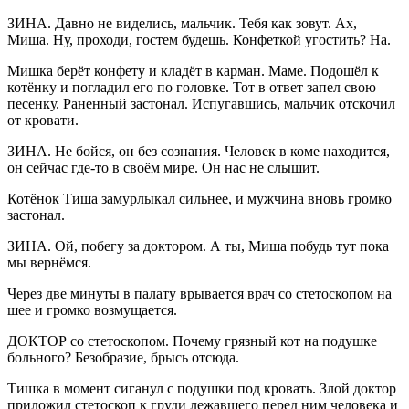
ЗИНА. Давно не виделись, мальчик. Тебя как зовут. Ах,
Миша. Ну, проходи, гостем будешь. Конфеткой угостить? На.
Мишка берёт конфету и кладёт в карман. Маме. Подошёл к
котёнку и погладил его по головке. Тот в ответ запел свою
песенку. Раненный застонал. Испугавшись, мальчик отскочил
от кровати.
ЗИНА. Не бойся, он без сознания. Человек в коме находится,
он сейчас где-то в своём мире. Он нас не слышит.
Котёнок Тиша замурлыкал сильнее, и мужчина вновь громко
застонал.
ЗИНА. Ой, побегу за доктором. А ты, Миша побудь тут пока
мы вернёмся.
Через две минуты в палату врывается врач со стетоскопом на
шее и громко возмущается.
ДОКТОР со стетоскопом. Почему грязный кот на подушке
больного? Безобразие, брысь отсюда.
Тишка в момент сиганул с подушки под кровать. Злой доктор
приложил стетоскоп к груди лежавшего перед ним человека и