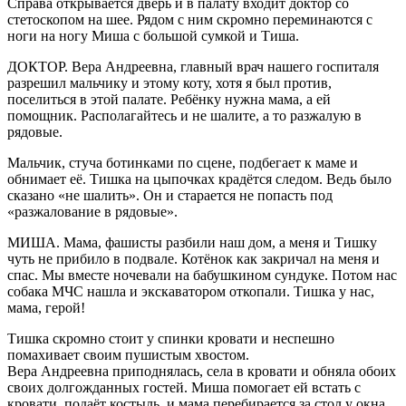
Справа открывается дверь и в палату входит доктор со
стетоскопом на шее. Рядом с ним скромно переминаются с
ноги на ногу Миша с большой сумкой и Тиша.
ДОКТОР. Вера Андреевна, главный врач нашего госпиталя
разрешил мальчику и этому коту, хотя я был против,
поселиться в этой палате. Ребёнку нужна мама, а ей
помощник. Располагайтесь и не шалите, а то разжалую в
рядовые.
Мальчик, стуча ботинками по сцене, подбегает к маме и
обнимает её. Тишка на цыпочках крадётся следом. Ведь было
сказано «не шалить». Он и старается не попасть под
«разжалование в рядовые».
МИША. Мама, фашисты разбили наш дом, а меня и Тишку
чуть не прибило в подвале. Котёнок как закричал на меня и
спас. Мы вместе ночевали на бабушкином сундуке. Потом нас
собака МЧС нашла и экскаватором откопали. Тишка у нас,
мама, герой!
Тишка скромно стоит у спинки кровати и неспешно
помахивает своим пушистым хвостом.
Вера Андреевна приподнялась, села в кровати и обняла обоих
своих долгожданных гостей. Миша помогает ей встать с
кровати, подаёт костыль, и мама перебирается за стол у окна.