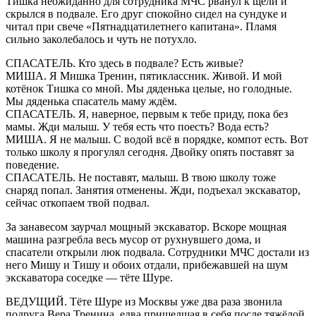
Тишка неожиданно для сотрудника МЧС рванул к щели и
скрылся в подвале. Его друг спокойно сидел на сундуке и
читал при свече «Пятнадцатилетнего капитана». Пламя
сильно заколебалось и чуть не потухло.
СПАСАТЕЛЬ. Кто здесь в подвале? Есть живые?
МИША. Я Мишка Тренин, пятиклассник. Живой. И мой
котёнок Тишка со мной. Мы дяденька целые, но голодные.
Мы дяденька спасатель маму ждём.
СПАСАТЕЛЬ. Я, наверное, первым к тебе приду, пока без
мамы. Жди малыш. У тебя есть что поесть? Вода есть?
МИША. Я не малыш. С водой всё в порядке, компот есть. Вот
только школу я прогулял сегодня. Двойку опять поставят за
поведение.
СПАСАТЕЛЬ. Не поставят, малыш. В твою школу тоже
снаряд попал. Занятия отменены. Жди, подъехал экскаватор,
сейчас откопаем твой подвал.
За занавесом заурчал мощный экскаватор. Вскоре мощная
машина разгребла весь мусор от рухнувшего дома, и
спасатели открыли люк подвала. Сотрудники МЧС достали из
него Мишу и Тишу и обоих отдали, прибежавшей на шум
экскаватора соседке — тёте Шуре.
ВЕДУЩИЙ. Тёте Шуре из Москвы уже два раза звонила
подруга Вера Тренина, едва пришедшая в себя после тяжёлой