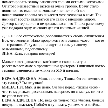
помассировать голову раненного своими острыми коготками.
От этого неизвестный застонал очень громко. Врачу стало
понятно, что именно на кошачье «пение» и лёгкое
покалывание головы откликается мозг человека в коме. Так
начинает восстанавливаться его связь с внешним миром.
Доктор-материалист и не догадывался, что Тишка раненному
уже подарил одну из своих девяти кошачьих жизней.
ДОКТОР со стетоскопом (оборачивается к своим слушателям .
Вот, что коллеги. Надо продолжать эти сеансы «кото — когте
— терапии». Я, думаю, они идут на пользу нашему
безымянному подопечному.
ЗИНА. Есть, товарищ военврач!
Мальчик возвращается с котёнком в свою палату и
рассказывает маме о прописанной доктором Тишкиной когте-
терапии раненному мужчине из 516-й палаты.
ВЕРА АНДРЕЕВНА. Миш, а почему Тишка бегает именно в
эту палату? Ты не узнал?
МИША. Нет. Мам, я не знаю. Он мне перед «тихим часом»
что-то мурлыкал, рассказывал, наверное, но я заснул, ничего
не успев понять.
ВЕРА АНДРЕЕВНА. Но, ведь он только туда убегает, больше
никуда не шастает. Пойдём в ту палату, узнаем, что котёнка