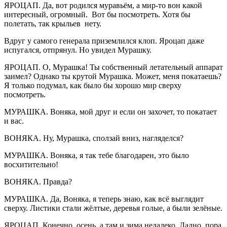
ЯРОЦАП. Да, вот родился муравьём, а мир-то вон какой
интересный, огромный. Вот бы посмотреть. Хотя бы
полетать, так крыльев нету.
Вдруг у самого генерала приземлился клоп. Яроцап даже
испугался, отпрянул. Но увидел Мурашку.
ЯРОЦАП. О, Мурашка! Ты собственный летательный аппарат
заимел? Однако ты крутой Мурашка. Может, меня покатаешь?
Я только подумал, как было бы хорошо мир сверху
посмотреть.
МУРАШКА. Воняка, мой друг и если он захочет, то покатает
и вас.
ВОНЯКА. Ну, Мурашка, сползай вниз, нагляделся?
МУРАШКА. Воняка, я так тебе благодарен, это было
восхитительно!
ВОНЯКА. Правда?
МУРАШКА. Да, Воняка, я теперь знаю, как всё выглядит
сверху. Листики стали жёлтые, деревья голые, а были зелёные.
ЯРОЦАП. Конечно, осень, а там и зима недалеко. Ладно, пора