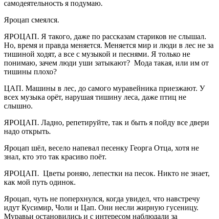
самодеятельность я подумаю.
Яроцап смеялся.
ЯРОЦАП. Я такого, даже по рассказам стариков не слышал.
Но, время и правда меняется. Меняется мир и люди в лес не за
тишиной ходят, а все с музыкой и песнями. Я только не
понимаю, зачем люди уши затыкают? Мода такая, или им от
тишины плохо?
ЦАП. Машины в лес, до самого муравейника приезжают. У
всех музыка орёт, нарушая тишину леса, даже птиц не
слышно.
ЯРОЦАП. Ладно, репетируйте, так и быть я пойду все двери
надо открыть.
Яроцап шёл, весело напевал песенку Георга Отца, хотя не
знал, кто это так красиво поёт.
ЯРОЦАП. Цветы роняю, лепестки на песок. Никто не знает,
как мой путь одинок.
Яроцап, чуть не поперхнулся, когда увидел, что навстречу
идут Кусимир, Чоли и Цап. Они несли жирную гусеницу.
Муравьи остановились и с интересом наблюдали за