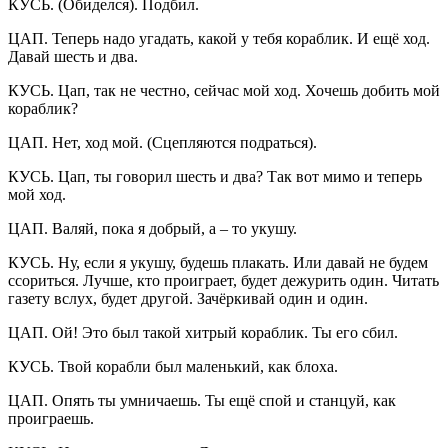
КУСЬ. (Обиделся). Подбил.
ЦАП. Теперь надо угадать, какой у тебя кораблик. И ещё ход.
Давай шесть и два.
КУСЬ. Цап, так не честно, сейчас мой ход. Хочешь добить мой
кораблик?
ЦАП. Нет, ход мой. (Сцепляются подраться).
КУСЬ. Цап, ты говорил шесть и два? Так вот мимо и теперь
мой ход.
ЦАП. Валяй, пока я добрый, а – то укушу.
КУСЬ. Ну, если я укушу, будешь плакать. Или давай не будем
ссориться. Лучше, кто проиграет, будет дежурить один. Читать
газету вслух, будет другой. Зачёркивай один и один.
ЦАП. Ой! Это был такой хитрый кораблик. Ты его сбил.
КУСЬ. Твой корабли был маленький, как блоха.
ЦАП. Опять ты умничаешь. Ты ещё спой и станцуй, как
проиграешь.