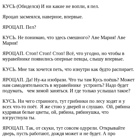
КУСЬ (Обиделся) И ни какие не вопли, я пел.
Яроцап засмеялся, наверное, впервые.
ЯРОЦАП. Пел?
КУСЬ. Не понимаю, что здесь смешного? Аве Мария! Аве
Мария!
ЯРОЦАП. Стоп! Стоп! Стоп! Всё, что угодно, но чтобы в
муравейнике появились оперные певцы, слышу впервые.
КУСЬ. Мне так хочется петь, что изнутри как будто распирает.
ЯРОЦАП. Да! Ну-ка изобрази. Что ты там Кусь поёшь? Может
нам самодеятельность в муравейнике устроить? Надо будет
подумать, чем зимой заняться. И где только услышал такое?
КУСЬ. Ни чего странного, тут грибники по лесу ходят и у
всех что-то поёт. Я же стою у дверей и слушаю. Ой, рябина
кудрявая белые цветы, ой, рябина, рябинушка, что
взгрустнула ты.
ЯРОЦАП. Так, от скуки, тут совсем одурели. Открывайте
дверь, пусть работают, дождя может и не будет. А про