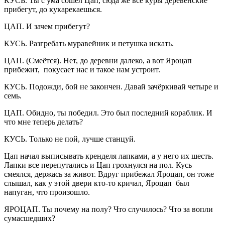
КУСЬ. Ты с ума сошёл Цап, сюда же все куры деревенские
прибегут, до кукарекаешься.
ЦАП. И зачем прибегут?
КУСЬ. Разгребать муравейник и петушка искать.
ЦАП. (Смеётся). Нет, до деревни далеко, а вот Яроцап
прибежит, покусает нас и такое нам устроит.
КУСЬ. Подожди, бой не закончен. Давай зачёркивай четыре и
семь.
ЦАП. Обидно, ты победил. Это был последний кораблик. И
что мне теперь делать?
КУСЬ. Только не пой, лучше станцуй.
Цап начал выписывать кренделя лапками, а у него их шесть.
Лапки все перепутались и Цап грохнулся на пол. Кусь
смеялся, держась за живот. Вдруг прибежал Яроцап, он тоже
слышал, как у этой двери кто-то кричал, Яроцап был
напуган, что произошло.
ЯРОЦАП. Ты почему на полу? Что случилось? Что за вопли
сумасшедших?