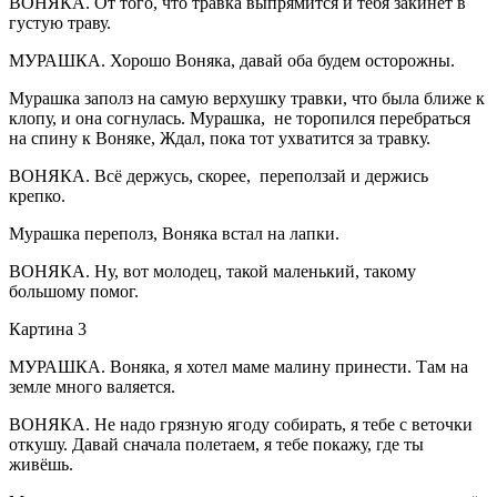
ВОНЯКА. От того, что травка выпрямится и тебя закинет в
густую траву.
МУРАШКА. Хорошо Воняка, давай оба будем осторожны.
Мурашка заполз на самую верхушку травки, что была ближе к
клопу, и она согнулась. Мурашка, не торопился перебраться
на спину к Воняке, Ждал, пока тот ухватится за травку.
ВОНЯКА. Всё держусь, скорее, переползай и держись
крепко.
Мурашка переполз, Воняка встал на лапки.
ВОНЯКА. Ну, вот молодец, такой маленький, такому
большому помог.
Картина 3
МУРАШКА. Воняка, я хотел маме малину принести. Там на
земле много валяется.
ВОНЯКА. Не надо грязную ягоду собирать, я тебе с веточки
откушу. Давай сначала полетаем, я тебе покажу, где ты
живёшь.