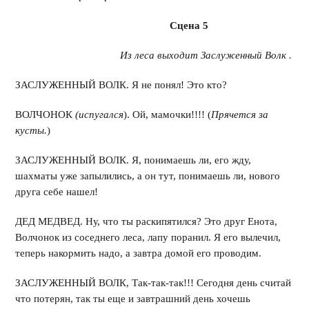
Сцена 5
Из леса выходит Заслуженный Волк .
ЗАСЛУЖЕННЫЙ ВОЛК. Я не понял! Это кто?
ВОЛЧОНОК
(испугался
). Ой, мамочки!!!! (
П
рячется за
кусты.
)
ЗАСЛУЖЕННЫЙ ВОЛК. Я, понимаешь ли, его жду,
шахматы уже запылились, а он тут, понимаешь ли, нового
друга себе нашел!
ДЕД МЕДВЕД. Ну, что ты раскипятился? Это друг Енота,
Волчонок из соседнего леса, лапу поранил. Я его вылечил,
теперь накормить надо, а завтра домой его проводим.
ЗАСЛУЖЕННЫЙ ВОЛК, Так-так-так!!! Сегодня день считай
что потерян, так ты еще и завтрашний день хочешь