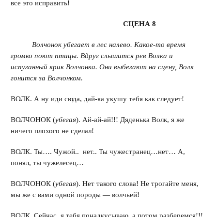
все это исправить!
СЦЕНА 8
Волчонок убегает в лес налево. Какое-то время
громко поют птицы. Вдруг слышится рев Волка и
испуганный крик Волчонка. Они выбегают на сцену, Волк
гонится за Волчонком.
ВОЛК. А ну иди сюда, дай-ка укушу тебя как следует!
ВОЛЧОНОК (
убегая
). Ай-ай-ай!!! Дяденька Волк, я же
ничего плохого не сделал!
ВОЛК. Ты…. Чужой.. нет.. Ты чужестранец…нет… А,
понял, ты чужелесец…
ВОЛЧОНОК (
убегая
). Нет такого слова! Не трогайте меня,
мы же с вами одной породы — волчьей!
ВОЛК. Сейчас, я тебя понадкусываю, а потом разберемся!!!