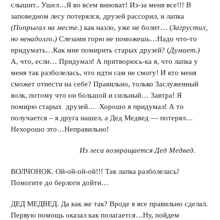
слышит.. Ушел…Я во всем виноват! Из-за меня все!!! В
заповедном лесу потерялся, друзей рассорил, и лапка
(Попрыгал на месте.
) как назло, уже не болит… (
Загрустил,
но ненадолго.)
Слезами горю не поможешь…Надо что-то
придумать…Как мне помирить старых друзей? (
Думает.)
А, что, если… Придумал! А притворюсь-ка я, что лапка у
меня так разболелась, что идти сам не смогу! И кто меня
сможет отнести на себе? Правильно, только Заслуженный
волк, потому что он большой и сильный… Завтра! Я
помирю старых друзей… Хорошо я придумал! А то
получается – я друга нашел, а Дед Медвед — потерял…
Нехорошо это…Неправильно!
Из леса возвращается Дед Медвед.
ВОЛЧОНОК. Ой-ой-ой-ой!!! Так лапка разболелась!
Помогите до берлоги дойти…
ДЕД МЕДВЕД. Да как же так? Вроде я все правильно сделал.
Первую помощь оказал как полагается…Ну, пойдем