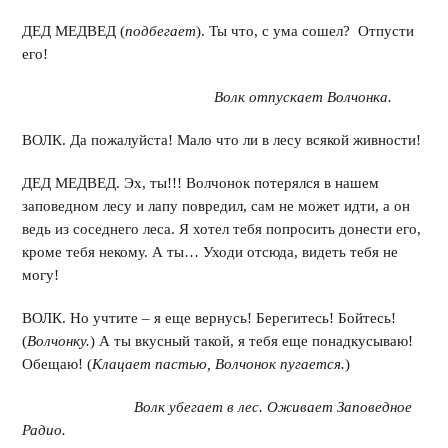
ДЕД МЕДВЕД (
подбегает
). Ты что, с ума сошел? Отпусти
его!
Волк отпускает Волчонка.
ВОЛК. Да пожалуйста! Мало что ли в лесу всякой живности!
ДЕД МЕДВЕД. Эх, ты!!! Волчонок потерялся в нашем
заповедном лесу и лапу повредил, сам не может идти, а он
ведь из соседнего леса. Я хотел тебя попросить донести его,
кроме тебя некому. А ты… Уходи отсюда, видеть тебя не
могу!
ВОЛК. Но учтите – я еще вернусь! Берегитесь! Бойтесь!
(
Волчонку.
) А ты вкусный такой, я тебя еще понадкусываю!
Обещаю! (
Клацает пастью, Волчонок пугается.
)
Волк убегает в лес. Оживает Заповедное
Радио.