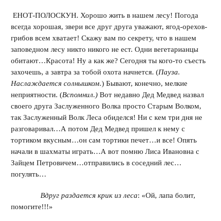
ЕНОТ-ПОЛОСКУН. Хорошо жить в нашем лесу! Погода
всегда хорошая, звери все друг друга уважают, ягод-орехов-
грибов всем хватает! Скажу вам по секрету, что в нашем
заповедном лесу никто никого не ест. Одни вегетарианцы
обитают…Красота! Ну а как же? Сегодня ты кого-то съесть
захочешь, а завтра за тобой охота начнется. (
Пауза.
Наслаждается солнышком.
) Бывают, конечно, мелкие
неприятности. (
Вспомнил.)
Вот недавно Дед Медвед назвал
своего друга Заслуженного Волка просто Старым Волком,
так Заслуженный Волк Леса обиделся! Ни с кем три дня не
разговаривал…А потом Дед Медвед пришел к нему с
тортиком вкусным…он сам тортики печет…и все! Опять
начали в шахматы играть…А вот помню Лиса Ивановна с
Зайцем Петровичем…отправились в соседний лес…
погулять…
Вдруг раздается крик из леса
: «Ой, лапа болит,
помогите!!!»