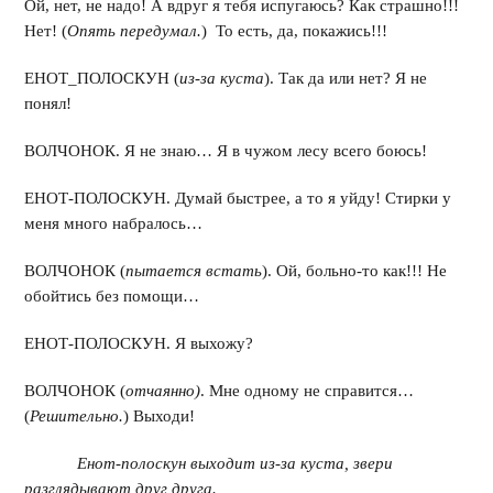
Ой, нет, не надо! А вдруг я тебя испугаюсь? Как страшно!!!
Нет! (
Опять передумал.
) То есть, да, покажись!!!
ЕНОТ_ПОЛОСКУН (
из-за куста
). Так да или нет? Я не
понял!
ВОЛЧОНОК. Я не знаю… Я в чужом лесу всего боюсь!
ЕНОТ-ПОЛОСКУН. Думай быстрее, а то я уйду! Стирки у
меня много набралось…
ВОЛЧОНОК (
пытается встать
). Ой, больно-то как!!! Не
обойтись без помощи…
ЕНОТ-ПОЛОСКУН. Я выхожу?
ВОЛЧОНОК (
отчаянно)
. Мне одному не справится…
(
Решительно.
) Выходи!
Енот-полоскун выходит из-за куста, звери
разглядывают друг друга.