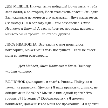
ДЕД МЕДВЕД. Никуда ты не пойдешь! Во-первых, у тебя
лапа болит, а во-вторых, Волк стал очень опасен. Эх, даже
Заслуженным не хочется его называть… Друг называется.
(
Волчонку.)
Ты в берлогу иди – там безопаснее. (
Лисе
Ивановне и Еноту.
) А вас, пойдемте, провожу, надеюсь,
меня-то он не тронет.. по старой дружбе..
ЛИСА ИВАНОВНА. Все-таки я с ним попытаюсь
поговорить, может меня хоть послушает…Если не съест
меня во время разговора…
Дед Медвед, Лиса Ивановна и Енот-Полоскун
уходят направо.
ВОЛЧОНОК (
смотрит им вслед
). Ушли… Пойду-ка я
тоже…на разведку..
(Детям.
) Я ведь правильно думаю, не
обидит меня Волк? А? Мы же с ним одной крови? Что
говорите? Не ходить? (
Задумывается.
) Я должен,
понимаете, должен! Из-за меня все произошло. И я должен