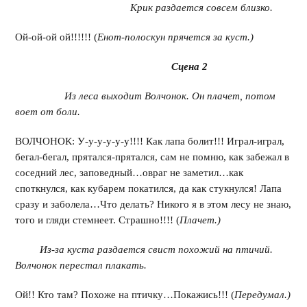
Крик раздается совсем близко.
Ой-ой-ой ой!!!!!! (
Енот-полоскун прячется за куст.)
Сцена 2
Из леса выходит Волчонок. Он плачет, потом
воет от боли.
ВОЛЧОНОК: У-у-у-у-у-у!!!! Как лапа болит!!! Играл-играл,
бегал-бегал, прятался-прятался, сам не помню, как забежал в
соседний лес, заповедный…овраг не заметил…как
споткнулся, как кубарем покатился, да как стукнулся! Лапа
сразу и заболела…Что делать? Никого я в этом лесу не знаю,
того и гляди стемнеет. Страшно!!!! (
Плачет.)
Из-за куста раздается свист похожий на птичий.
Волчонок перестал плакать.
Ой!! Кто там? Похоже на птичку…Покажись!!! (
Передумал.)