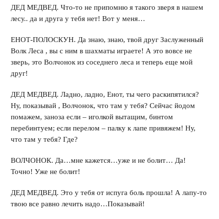
ДЕД МЕДВЕД. Что-то не припомню я такого зверя в нашем
лесу.. да и друга у тебя нет! Вот у меня…
ЕНОТ-ПОЛОСКУН. Да знаю, знаю, твой друг Заслуженный
Волк Леса , вы с ним в шахматы играете! А это вовсе не
зверь, это Волчонок из соседнего леса и теперь еще мой
друг!
ДЕД МЕДВЕД. Ладно, ладно, Енот, ты чего раскипятился?
Ну, показывай , Волчонок, что там у тебя? Сейчас йодом
помажем, заноза если – иголкой вытащим, бинтом
перебинтуем; если перелом – палку к лапе привяжем! Ну,
что там у тебя? Где?
ВОЛЧОНОК. Да…мне кажется…уже и не болит… Да!
Точно! Уже не болит!
ДЕД МЕДВЕД. Это у тебя от испуга боль прошла! А лапу-то
твою все равно лечить надо…Показывай!