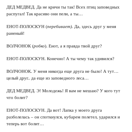
ДЕД МЕДВЕД. Да не кричи ты так! Всех птиц заповедных
распугал! Так красиво они пели, а ты…
ЕНОТ-ПОЛОСКУН (
перебивает).
Да, здесь друг у меня
раненый!
ВОЛЧОНОК (
робко
). Енот, а я правда твой друг?
ЕНОТ-ПОЛОСКУН. Конечно! А ты чему так удивился?
ВОЛЧОНОК. У меня никогда еще друга не было! А тут…
целый друг.. да еще из заповедного леса…
ДЕД МЕДВЕД. Э! Молодежь! Я вам не мешаю? У кого тут
что болит?
ЕНОТ-ПОЛОСКУН. Да вот! Лапка у моего друга
разболелась – он споткнулся, кубарем полетел, ударился и
теперь вот болит…