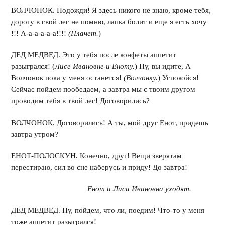
ВОЛЧОНОК. Подожди! Я здесь никого не знаю, кроме тебя,
дорогу в свой лес не помню, лапка болит и еще я есть хочу
!!! А-а-а-а-а-а!!!!
(Плачет.
)
ДЕД МЕДВЕД. Это у тебя после конфеты аппетит
разыгрался! (
Лисе Ивановне и Еноту.
) Ну, вы идите, А
Волчонок пока у меня останется!
(Волчонку.
) Успокойся!
Сейчас пойдем пообедаем, а завтра мы с твоим другом
проводим тебя в твой лес! Договорились?
ВОЛЧОНОК. Договорились! А ты, мой друг Енот, придешь
завтра утром?
ЕНОТ-ПОЛОСКУН. Конечно, друг! Вещи зверятам
перестираю, сил во сне наберусь и приду! До завтра!
Енот и Лиса Ивановна уходят.
ДЕД МЕДВЕД. Ну, пойдем, что ли, поедим! Что-то у меня
тоже аппетит разыгрался!