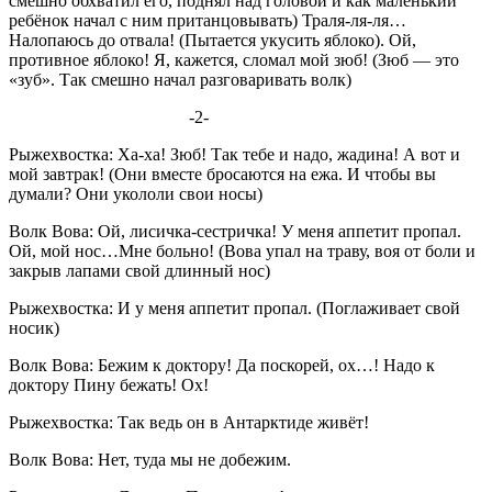
смешно обхватил его, поднял над головой и как маленький
ребёнок начал с ним пританцовывать) Траля-ля-ля…
Налопаюсь до отвала! (Пытается укусить яблоко). Ой,
противное яблоко! Я, кажется, сломал мой зюб! (Зюб — это
«зуб». Так смешно начал разговаривать волк)
-2-
Рыжехвостка: Ха-ха! Зюб! Так тебе и надо, жадина! А вот и
мой завтрак! (Они вместе бросаются на ежа. И чтобы вы
думали? Они укололи свои носы)
Волк Вова: Ой, лисичка-сестричка! У меня аппетит пропал.
Ой, мой нос…Мне больно! (Вова упал на траву, воя от боли и
закрыв лапами свой длинный нос)
Рыжехвостка: И у меня аппетит пропал. (Поглаживает свой
носик)
Волк Вова: Бежим к доктору! Да поскорей, ох…! Надо к
доктору Пину бежать! Ох!
Рыжехвостка: Так ведь он в Антарктиде живёт!
Волк Вова: Нет, туда мы не добежим.