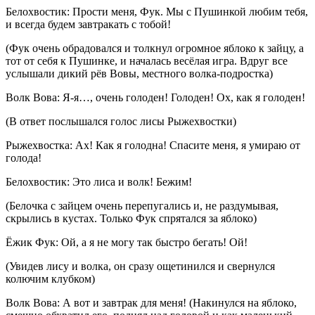
Белохвостик: Прости меня, Фук. Мы с Пушинкой любим тебя,
и всегда будем завтракать с тобой!
(Фук очень обрадовался и толкнул огромное яблоко к зайцу, а
тот от себя к Пушинке, и началась весёлая игра. Вдруг все
услышали дикий рёв Вовы, местного волка-подростка)
Волк Вова: Я-я…, очень голоден! Голоден! Ох, как я голоден!
(В ответ послышался голос лисы Рыжехвостки)
Рыжехвостка: Ах! Как я голодна! Спасите меня, я умираю от
голода!
Белохвостик: Это лиса и волк! Бежим!
(Белочка с зайцем очень перепугались и, не раздумывая,
скрылись в кустах. Только Фук спрятался за яблоко)
Ёжик Фук: Ой, а я не могу так быстро бегать! Ой!
(Увидев лису и волка, он сразу ощетинился и свернулся
колючим клубком)
Волк Вова: А вот и завтрак для меня! (Накинулся на яблоко,