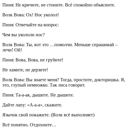
Пиня: Не кричите, не стоните. Всё спокойно объясните.
Волк Вова: Ох! Нос уколол!
Пиня: Отвечайте на вопрос:
Чем вы укололи нос?
Волк Вова: Ты, вот это …помолчи. Меньше спрашивай –
лечи! Ой!
Пиня: Вова, Вова, не грубите!
Не хамите, не дерзите!
Волк Вова: Вы знаете меня? Тогда, простите, докторишка. Я,
это, глупый немножко. Так лиса говорит.
Пиня: Та-а-ак, дышите. Не дышите.
Дайте лапу: «А-а-а», скажите.
Язычок свой покажите. (Волк всё выполняет)
Всё понятно. Отдохните…