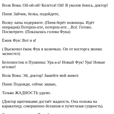
Волк Вова: Ой-ой-ой! Колется! Ой! Я уколов боюсь, доктор!
Пиня: Зайчик, белка, подойдите,
Волку лапы подержите. (Пиня берёт ножницы. Идёт
операция) Потерпи-ите, потерпи-ите…Всё. Готово.
Посмотрите. (Показалась голова Фука)
Ёжик Фук: Вот и я!
( Выскочил ёжик Фук в колючках. Он от восторга звонко
засвистел)
Белохвостик и Пушинка: Ура-а-а! Новый Фук! Ура! Новые
иголки!
Волк Вова: Эй, доктор! Зашейте мой живот.
Пиня: Подожди, сейчас зашью,
Только ЖАДНОСТЬ удалю.
(Доктор щипчиками достаёт жадность. Она похожа на
каракатицу, совершенно безлапая и пучеглазая сущность).