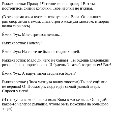
Рыжехвостка: Правда! Честное слово, правда! Вот ты
постригись, сними колючки. Тебе иголки не нужны.
(В это время из-за куста выглянул волк Вова. Он слышит
разговор лисы с ежом. Лиса строго махнула хвостом, и морда
волка скрылась)
Ёжик Фук: Мне стричься нельзя…
Рыжехвостка: Почему?
Ёжик Фук: На свете не бывает гладких ежей.
Рыжехвостка: Мало ли чего не бывает! Ты будешь гладенький,
розовый, как поросёночек. И будешь бегать быстрее всех! Вот!
Ёжик Фук: А вдруг, мама сердиться будет?
Рыжехвостка: (Лиса махнула волку хвостом) Ты всё ещё мне
не веришь! О! Посмотри, сюда идёт самый умный зверь.
Спроси у него!
(Из-за куста важно вышел волк Вова в маске льва. Он издаёт
какое-то нелепое рычание, чтобы быть похожим на большого
зверя)