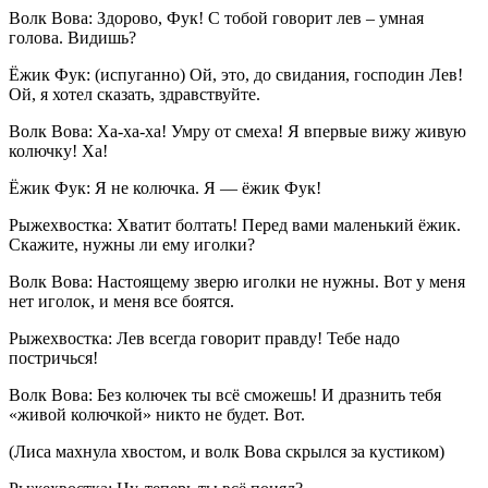
Волк Вова: Здорово, Фук! С тобой говорит лев – умная
голова. Видишь?
Ёжик Фук: (испуганно) Ой, это, до свидания, господин Лев!
Ой, я хотел сказать, здравствуйте.
Волк Вова: Ха-ха-ха! Умру от смеха! Я впервые вижу живую
колючку! Ха!
Ёжик Фук: Я не колючка. Я — ёжик Фук!
Рыжехвостка: Хватит болтать! Перед вами маленький ёжик.
Скажите, нужны ли ему иголки?
Волк Вова: Настоящему зверю иголки не нужны. Вот у меня
нет иголок, и меня все боятся.
Рыжехвостка: Лев всегда говорит правду! Тебе надо
постричься!
Волк Вова: Без колючек ты всё сможешь! И дразнить тебя
«живой колючкой» никто не будет. Вот.
(Лиса махнула хвостом, и волк Вова скрылся за кустиком)