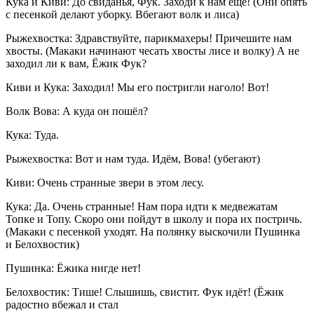
Кука и Киви: До свиданья, Фук. Заходи к нам ещё! (Они опять
с песенкой делают уборку. Вбегают волк и лиса)
Рыжехвостка: Здравствуйте, парикмахеры! Причешите нам
хвосты. (Макаки начинают чесать хвосты лисе и волку) А не
заходил ли к вам, Ёжик Фук?
Киви и Кука: Заходил! Мы его постригли наголо! Вот!
Волк Вова: А куда он пошёл?
Кука: Туда.
Рыжехвостка: Вот и нам туда. Идём, Вова! (убегают)
Киви: Очень странные звери в этом лесу.
Кука: Да. Очень странные! Нам пора идти к медвежатам
Топке и Топу. Скоро они пойдут в школу и пора их постричь.
(Макаки с песенкой уходят. На полянку выскочили Пушинка
и Белохвостик)
Пушинка: Ёжика нигде нет!
Белохвостик: Тише! Слышишь, свистит. Фук идёт! (Ёжик
радостно вбежал и стал