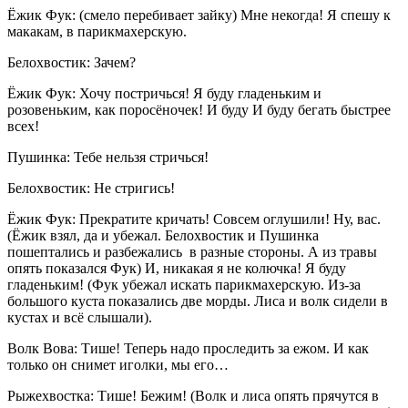
Ёжик Фук: (смело перебивает зайку) Мне некогда! Я спешу к
макакам, в парикмахерскую.
Белохвостик: Зачем?
Ёжик Фук: Хочу постричься! Я буду гладеньким и
розовеньким, как поросёночек! И буду И буду бегать быстрее
всех!
Пушинка: Тебе нельзя стричься!
Белохвостик: Не стригись!
Ёжик Фук: Прекратите кричать! Совсем оглушили! Ну, вас.
(Ёжик взял, да и убежал. Белохвостик и Пушинка
пошептались и разбежались в разные стороны. А из травы
опять показался Фук) И, никакая я не колючка! Я буду
гладеньким! (Фук убежал искать парикмахерскую. Из-за
большого куста показались две морды. Лиса и волк сидели в
кустах и всё слышали).
Волк Вова: Тише! Теперь надо проследить за ежом. И как
только он снимет иголки, мы его…
Рыжехвостка: Тише! Бежим! (Волк и лиса опять прячутся в