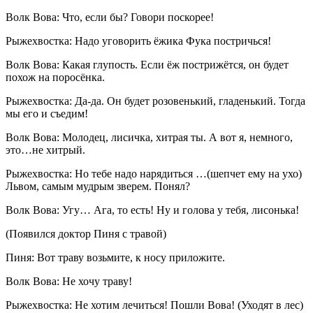
Волк Вова: Что, если бы? Говори поскорее!
Рыжехвостка: Надо уговорить ёжика Фука постричься!
Волк Вова: Какая глупость. Если ёж пострижётся, он будет
похож на поросёнка.
Рыжехвостка: Да-да. Он будет розовенький, гладенький. Тогда
мы его и съедим!
Волк Вова: Молодец, лисичка, хитрая ты. А вот я, немного,
это…не хитрый.
Рыжехвостка: Но тебе надо нарядиться …(шепчет ему на ухо)
Львом, самым мудрым зверем. Понял?
Волк Вова: Угу… Ага, то есть! Ну и голова у тебя, лисонька!
(Появился доктор Пиня с травой)
Пиня: Вот траву возьмите, к носу приложите.
Волк Вова: Не хочу траву!
Рыжехвостка: Не хотим лечиться! Пошли Вова! (Уходят в лес)