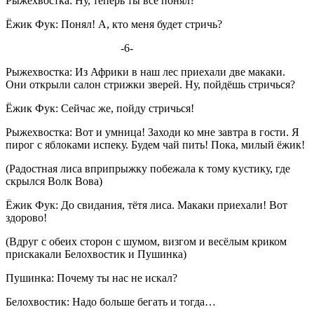
Рыжехвостка: Ну, теперь ты всё понял?
Ёжик Фук: Понял! А, кто меня будет стричь?
-6-
Рыжехвостка: Из Африки в наш лес приехали две макаки.
Они открыли салон стрижки зверей. Ну, пойдёшь стричься?
Ёжик Фук: Сейчас же, пойду стричься!
Рыжехвостка: Вот и умница! Заходи ко мне завтра в гости. Я
пирог с яблоками испеку. Будем чай пить! Пока, милый ёжик!
(Радостная лиса вприпрыжку побежала к тому кустику, где
скрылся Волк Вова)
Ёжик Фук: До свидания, тётя лиса. Макаки приехали! Вот
здорово!
(Вдруг с обеих сторон с шумом, визгом и весёлым криком
прискакали Белохвостик и Пушинка)
Пушинка: Почему ты нас не искал?
Белохвостик: Надо больше бегать и тогда…