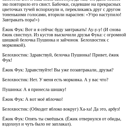
эхо повторило его свист. Бабочки, сидевшие на прекрасных
цветочках тучей вспорхнули и, перекликаясь друг с другом
тоненькими голосами, вторили нараспев: «Утро наступило!
Завтракать пора!»)
Ёжик Фук: Вот и я сейчас буду завтракать! Ау-у-у! (И снова
ёжик свистнул. Из кустов выскочили друзья Фука: с огромной
шишкой белочка Пушинка и зайчонок Белохвостик с
морковкой).
Белохвостик: Здравствуй, белочка Пушинка! Привет, ёжик
Фук!
Ёжик Фук: Здравствуйте! Вы уже позавтракали, друзья?
Белохвостик: Нет. У меня есть морковка. А у вас что?
Пушинка: А я принесла шишку!
Ёжик Фук: А вот моё яблочко!
Белохвостик: (Обходит яблоко вокруг) Ха-ха! Да это, арбуз!
Ёжик Фук: Опять ты смеёшься. (Ёжик отвернулся от обиды,
вздохнул и чуть было не заплакал).