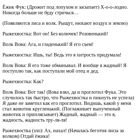
Ёжик Фук: (Дрожит под лопухом и засыпает) Х-о-о-лодно.
Никогда больше не буду стричься…
(Появляются лиса и волк. Рыщут, нюхают воздух и землю)
Рыжехвостка: Вот он! Без колючек! Розовенький!
Волк Вова: Ага, и гладенький! Я его съем!
Рыжехвостка: Ишь, ты! Ведь это я хитрость придумала!
Волк Вова: Я его тоже обманывал. И вообще я жадный! Я
поступлю так, как поступали мой отец и дед.
Рыжехвостка: Как?
Волк Вова: Вот так! (Вова взял, да и проглотил Фука. Это
случилось так быстро, что Рыжехвостка и пикнуть не успела)
Я даже не заметил как его проглотил. Видишь, какой у меня
стал животик кругленький. (Поглаживает выпученный
животик и приплясывает) Жадный, жадный — это я,
жадность, жадность тру-ля-ля!
Рыжехвостка (зло): Ах, нахал! (Началась беготня лисы за
волком) Отдай ёжика!