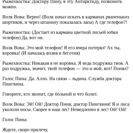
Рыжехвостка: Доктору Пину, в эту Антарктиду, позвонить
можно.
Волк Вова: Верно! (Волк начал искать в карманах рваненьких
шортиков, и через штанину показалась лапа) А где телефон?!
Рыжехвостка: (Достает из кармана цветной лисьей юбки
телефон) Да, вот он.
Волк Вова: Это мой телефон! Я его вчера потерял! Ах ты,
воровка! (И началась возня и беготня)
Рыжехвостка: Никакая я не воровка. Я ведь подружка твоя. А
раз подружка, значит, твой телефон — это и мой, вот! Понял?
Голос Пина: Да. Алло. На связи – льдина. Служба доктора
Пингвина.
Говорите, кто звонит, где больной и что болит.
Волк Вова: Эй! Ой! Доктор Пиня, доктор Пингвиня! Я и лиса
укололи носы. Скорее в наш лес! Немедленно в лес! Ой! Ой!
Голос Пина:
Ждите, скоро прилечу,