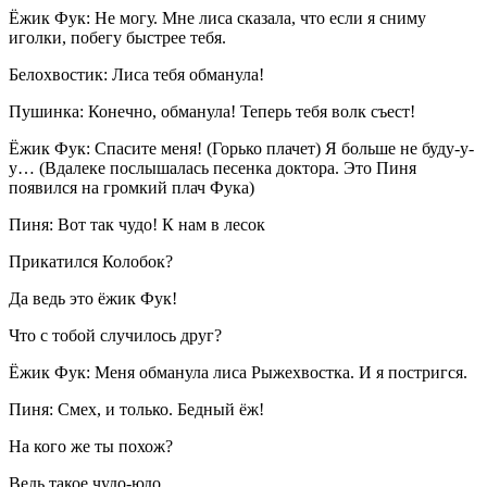
Ёжик Фук: Не могу. Мне лиса сказала, что если я сниму
иголки, побегу быстрее тебя.
Белохвостик: Лиса тебя обманула!
Пушинка: Конечно, обманула! Теперь тебя волк съест!
Ёжик Фук: Спасите меня! (Горько плачет) Я больше не буду-у-
у… (Вдалеке послышалась песенка доктора. Это Пиня
появился на громкий плач Фука)
Пиня: Вот так чудо! К нам в лесок
Прикатился Колобок?
Да ведь это ёжик Фук!
Что с тобой случилось друг?
Ёжик Фук: Меня обманула лиса Рыжехвостка. И я постригся.
Пиня: Смех, и только. Бедный ёж!
На кого же ты похож?
Ведь такое чудо-юдо