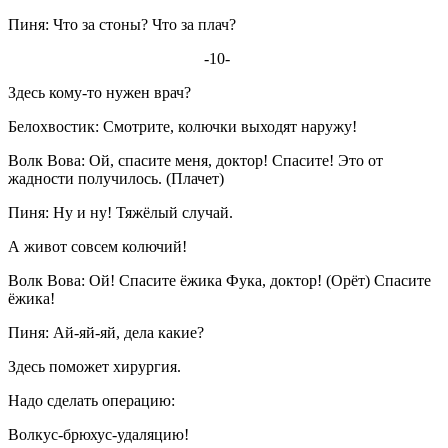
Пиня: Что за стоны? Что за плач?
-10-
Здесь кому-то нужен врач?
Белохвостик: Смотрите, колючки выходят наружу!
Волк Вова: Ой, спасите меня, доктор! Спасите! Это от
жадности получилось. (Плачет)
Пиня: Ну и ну! Тяжёлый случай.
А живот совсем колючий!
Волк Вова: Ой! Спасите ёжика Фука, доктор! (Орёт) Спасите
ёжика!
Пиня: Ай-яй-яй, дела какие?
Здесь поможет хирургия.
Надо сделать операцию:
Волкус-брюхус-удаляцию!