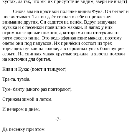
кустах, да так, что мы их присутствие видим, звери не видят)
Снова мы на красивой полянке видим Фука. Он бегает и
посвистывает. Так он даёт сигнал о себе и привлекает
внимание других. Он садится на пенёк. Вдруг зазвучала
музыка и с песенкой появились макаки. В лапах у них
огромные садовые ножницы, которыми они отстукивают
ритм своего танца. Это ведь африканские макаки, поэтому
одеты они под папуасов. Их причёски состоят из трёх
торчащих пучков на голове, а в огромных ушах большущие
серьги. На спинках макак круглые зеркала, а хвосты похожи
на кисточки для бритья.
Киви и Кука: (поют и танцуют)
Тра-та, тумба,
Тум- банту (много раз повторяют).
Стрижем зимой и летом,
И вечером и днём,
-7-
Да песенку при этом