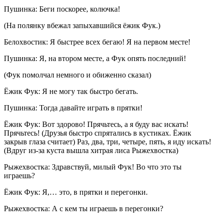
Пушинка: Беги поскорее, колючка!
(На полянку вбежал запыхавшийся ёжик Фук.)
Белохвостик: Я быстрее всех бегаю! Я на первом месте!
Пушинка: Я, на втором месте, а Фук опять последний!
(Фук помолчал немного и обиженно сказал)
Ёжик Фук: Я не могу так быстро бегать.
Пушинка: Тогда давайте играть в прятки!
Ёжик Фук: Вот здорово! Прячьтесь, а я буду вас искать!
Прячьтесь! (Друзья быстро спрятались в кустиках. Ёжик
закрыв глаза считает) Раз, два, три, четыре, пять, я иду искать!
(Вдруг из-за куста вышла хитрая лиса Рыжехвостка)
Рыжехвостка: Здравствуй, милый Фук! Во что это ты
играешь?
Ёжик Фук: Я,… это, в прятки и перегонки.
Рыжехвостка: А с кем ты играешь в перегонки?