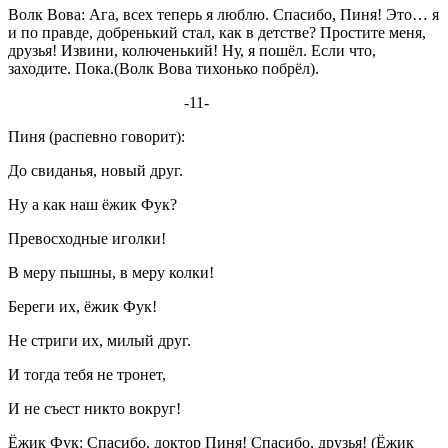
Волк Вова: Ага, всех теперь я люблю. Спасибо, Пиня! Это… я
и по правде, добренький стал, как в детстве? Простите меня,
друзья! Извини, колюченький! Ну, я пошёл. Если что,
заходите. Пока.(Волк Вова тихонько побрёл).
-11-
Пиня (распевно говорит):
До свиданья, новый друг.
Ну а как наш ёжик Фук?
Превосходные иголки!
В меру пышны, в меру колки!
Береги их, ёжик Фук!
Не стриги их, милый друг.
И тогда тебя не тронет,
И не съест никто вокруг!
Ёжик Фук: Спасибо, доктор Пиня! Спасибо, друзья! (Ёжик