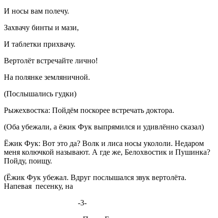
И носы вам полечу.
Захвачу бинты и мази,
И таблетки прихвачу.
Вертолёт встречайте лично!
На полянке земляничной.
(Послышались гудки)
Рыжехвостка: Пойдём поскорее встречать доктора.
(Оба убежали, а ёжик Фук выпрямился и удивлённо сказал)
Ёжик Фук: Вот это да? Волк и лиса носы укололи. Недаром
меня колючкой называют. А где же, Белохвостик и Пушинка?
Пойду, поищу.
(Ёжик Фук убежал. Вдруг послышался звук вертолёта.
Напевая песенку, на
-3-