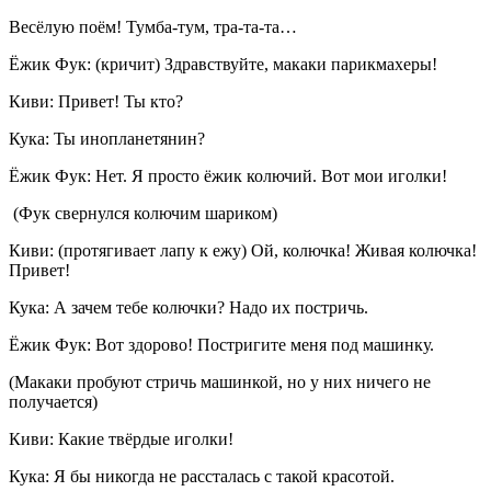
Весёлую поём! Тумба-тум, тра-та-та…
Ёжик Фук: (кричит) Здравствуйте, макаки парикмахеры!
Киви: Привет! Ты кто?
Кука: Ты инопланетянин?
Ёжик Фук: Нет. Я просто ёжик колючий. Вот мои иголки!
(Фук свернулся колючим шариком)
Киви: (протягивает лапу к ежу) Ой, колючка! Живая колючка!
Привет!
Кука: А зачем тебе колючки? Надо их постричь.
Ёжик Фук: Вот здорово! Постригите меня под машинку.
(Макаки пробуют стричь машинкой, но у них ничего не
получается)
Киви: Какие твёрдые иголки!
Кука: Я бы никогда не рассталась с такой красотой.