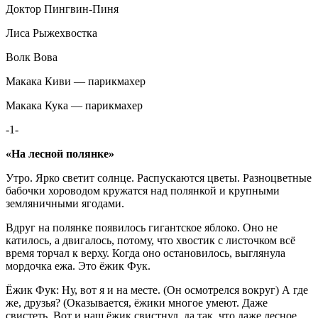
Доктор Пингвин-Пиня
Лиса Рыжехвостка
Волк Вова
Макака Киви — парикмахер
Макака Кука — парикмахер
-1-
«На лесной полянке»
Утро. Ярко светит солнце. Распускаются цветы. Разноцветные
бабочки хороводом кружатся над полянкой и крупными
земляничными ягодами.
Вдруг на полянке появилось гигантское яблоко. Оно не
катилось, а двигалось, потому, что хвостик с листочком всё
время торчал к верху. Когда оно остановилось, выглянула
мордочка ежа. Это ёжик Фук.
Ёжик Фук: Ну, вот я и на месте. (Он осмотрелся вокруг) А где
же, друзья? (Оказывается, ёжики многое умеют. Даже
свистеть. Вот и наш ёжик свистнул, да так, что даже лесное