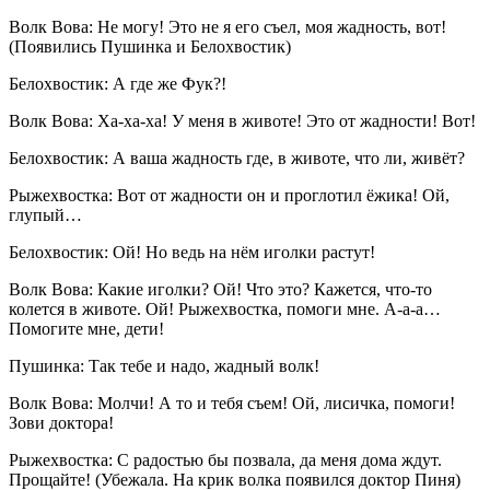
Волк Вова: Не могу! Это не я его съел, моя жадность, вот!
(Появились Пушинка и Белохвостик)
Белохвостик: А где же Фук?!
Волк Вова: Ха-ха-ха! У меня в животе! Это от жадности! Вот!
Белохвостик: А ваша жадность где, в животе, что ли, живёт?
Рыжехвостка: Вот от жадности он и проглотил ёжика! Ой,
глупый…
Белохвостик: Ой! Но ведь на нём иголки растут!
Волк Вова: Какие иголки? Ой! Что это? Кажется, что-то
колется в животе. Ой! Рыжехвостка, помоги мне. А-а-а…
Помогите мне, дети!
Пушинка: Так тебе и надо, жадный волк!
Волк Вова: Молчи! А то и тебя съем! Ой, лисичка, помоги!
Зови доктора!
Рыжехвостка: С радостью бы позвала, да меня дома ждут.
Прощайте! (Убежала. На крик волка появился доктор Пиня)