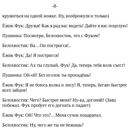
-8-
кружиться на одной ножке. Ну, вооброжуля и только)
Ёжик Фук: Друзья! Как я рад вас видеть! Дайте я вас поцелую!
Пушинка: Посмотри, Белохвостик, что с Фуком?
Белохвостик: Ва…Он постригся!..
Ёжик Фук: Да! Я постригся!
Белохвостик: Ах ты глупый, Фук! Да, теперь тебя волк съест!
Пушинка: Ой-ой! Без иголок ты пропадёшь!
Ёжик Фук: Я не боюсь волка и лису! Я, теперь, бегаю быстрее
всех зайцев!
Белохвостик: Чего? Быстрее меня? Ну-ка, догоняй! (Заяц
побежал. Фук пробует его догнать и падает)
Ёжик Фук: Ой! Что это?…Меня сучок поцарапал.
Белохвостик: Ну, чего же ты не бежишь?