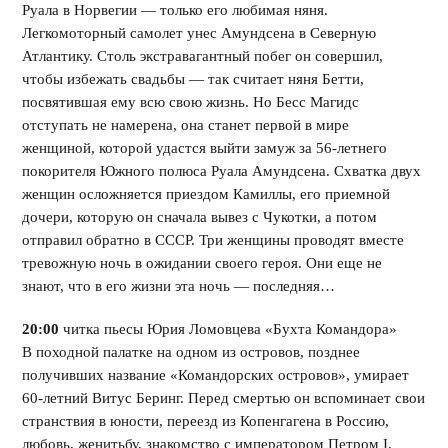
Руала в Норвегии — только его любимая няня.
Легкомоторный самолет унес Амундсена в Северную
Атлантику. Столь экстравагантный побег он совершил,
чтобы избежать свадьбы — так считает няня Бетти,
посвятившая ему всю свою жизнь. Но Бесс Магидс
отступать не намерена, она станет первой в мире
женщиной, которой удастся выйти замуж за 56-летнего
покорителя Южного полюса Руала Амундсена. Схватка двух
женщин осложняется приездом Камиллы, его приемной
дочери, которую он сначала вывез с Чукотки, а потом
отправил обратно в СССР. Три женщины проводят вместе
тревожную ночь в ожидании своего героя. Они еще не
знают, что в его жизни эта ночь — последняя…
20:00
читка пьесы Юрия Ломовцева «Бухта Командора»
В походной палатке на одном из островов, позднее
получивших название «Командорских островов», умирает
60-летний Витус Беринг. Перед смертью он вспоминает свои
странствия в юности, переезд из Копенгагена в Россию,
любовь, женитьбу, знакомство с императором Петром I,