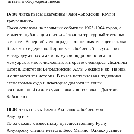
читаем и обсуждаем пьесы
16:00
читка пьесы Екатерины Файн «Бродский. Круг и
треугольник»
Пьеса основана на реальных событиях 1963-1964 годов, с
момента публикации статьи «Окололитературный трутень»
в газете «Вечерний Ленинград» – до первых месяцев ссылки
Бродского в деревню Норинская. Любовный треугольник
между двумя поэтами и их музой подробно описан в
мемуарах и многочисленных интервью очевидцев: Людмилы
Штерн, Виктории Беломлинской, Аллы Уфлянд и др. На них
и опирается эта история. В пьесе использована подлинная
стенограмма суда и некоторые диалоги из книги
воспоминаний самого участника и виновника – Дмитрия
Бобышева.
18:00
читка пьесы Елены Радченко «Любовь моя –
Амундсен»
Из-за океана к известному путешественнику Руалу
Амундсену спешит невеста, Бесс Магидс. Однако усадьбе