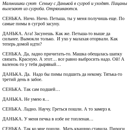
Мальчишки суют Сеньку с Данькой в сугроб и уходят. Пацаны
вылезают из сугроба. Отряхиваются.
СЕНЬКА. Ничо. Ничо. Петьша, ты у меня получишь еще. По
самые пимы в сугроб засуну.
ДАНЬКА. Ага! Засунешь. Как же. Петьша-то выше да
сильнее. Вымокли только. И ухо у малахая оторвали. Как
теперь домой идти?
СЕНЬКА. Да, ладно причитать-то. Машка обещалась шапку
связать. Красную. А этот… все равно выбросить надо. Ой! А
валенок-то у тебя дырявый…
ДАНЬКА. Да. Надо бы пимы подшить да некому. Тятька-то
третий день в забое.
СЕНЬКА. Так сам подшей…
ДАНЬКА. Не умею я…
СЕНЬКА. Ладно. Научу. Греться пошли. А то замерз я.
ДАНЬКА. У меня печка в избе не топленая…
СЕНЬКА. Так ко мне пошли. Мать квашню ставила. Пироги