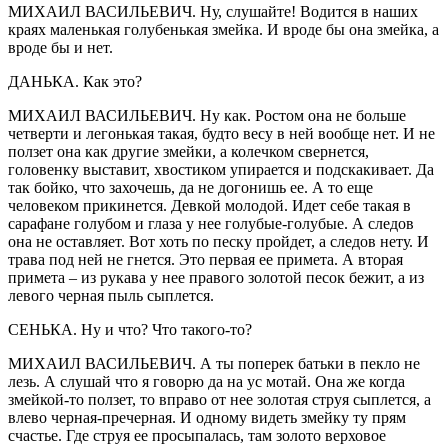
МИХАИЛ ВАСИЛЬЕВИЧ. Ну, слушайте! Водится в наших
краях маленькая голубенькая змейка. И вроде бы она змейка, а
вроде бы и нет.
ДАНЬКА. Как это?
МИХАИЛ ВАСИЛЬЕВИЧ. Ну как. Ростом она не больше
четверти и легонькая такая, будто весу в ней вообще нет. И не
ползет она как другие змейки, а колечком свернется,
головенку выставит, хвостиком упирается и подскакивает. Да
так бойко, что захочешь, да не догонишь ее. А то еще
человеком прикинется. Девкой молодой. Идет себе такая в
сарафане голубом и глаза у нее голубые-голубые. А следов
она не оставляет. Вот хоть по песку пройдет, а следов нету. И
трава под ней не гнется. Это первая ее примета. А вторая
примета – из рукава у нее правого золотой песок бежит, а из
левого черная пыль сыплется.
СЕНЬКА. Ну и что? Что такого-то?
МИХАИЛ ВАСИЛЬЕВИЧ. А ты поперек батьки в пекло не
лезь. А слушай что я говорю да на ус мотай. Она же когда
змейкой-то ползет, то вправо от нее золотая струя сыплется, а
влево черная-пречерная. И одному видеть змейку ту прям
счастье. Где струя ее просыпалась, там золото верховое