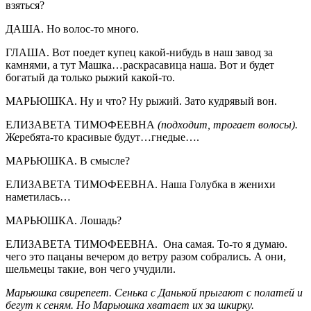
взяться?
ДАША. Но волос-то много.
ГЛАША. Вот поедет купец какой-нибудь в наш завод за
камнями, а тут Машка…раскрасавица наша. Вот и будет
богатый да только рыжий какой-то.
МАРЬЮШКА. Ну и что? Ну рыжий. Зато кудрявый вон.
ЕЛИЗАВЕТА ТИМОФЕЕВНА
(подходит, трогает волосы).
Жеребята-то красивые будут…гнедые….
МАРЬЮШКА. В смысле?
ЕЛИЗАВЕТА ТИМОФЕЕВНА. Наша Голубка в женихи
наметилась…
МАРЬЮШКА. Лошадь?
ЕЛИЗАВЕТА ТИМОФЕЕВНА. Она самая. То-то я думаю.
чего это пацаны вечером до ветру разом собрались. А они,
шельмецы такие, вон чего учудили.
Марьюшка свирепеет. Сенька с Данькой прыгают с полатей и
бегут к сеням. Но Марьюшка хватает их за шкирку.