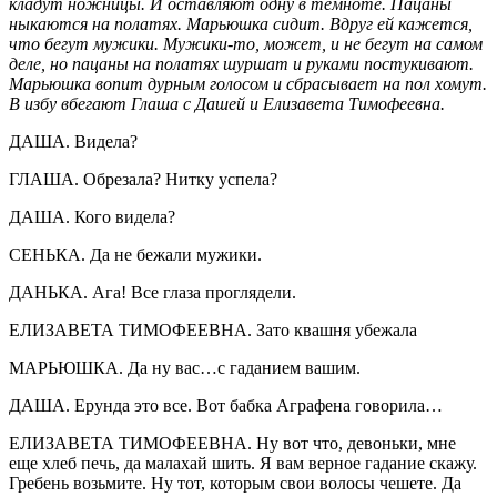
кладут ножницы. И оставляют одну в темноте. Пацаны
ныкаются на полатях. Марьюшка сидит. Вдруг ей кажется,
что бегут мужики. Мужики-то, может, и не бегут на самом
деле, но пацаны на полатях шуршат и руками постукивают.
Марьюшка вопит дурным голосом и сбрасывает на пол хомут.
В избу вбегают Глаша с Дашей и Елизавета Тимофеевна.
ДАША. Видела?
ГЛАША. Обрезала? Нитку успела?
ДАША. Кого видела?
CЕНЬКА. Да не бежали мужики.
ДАНЬКА. Ага! Все глаза проглядели.
ЕЛИЗАВЕТА ТИМОФЕЕВНА. Зато квашня убежала
МАРЬЮШКА. Да ну вас…с гаданием вашим.
ДАША. Ерунда это все. Вот бабка Аграфена говорила…
ЕЛИЗАВЕТА ТИМОФЕЕВНА. Ну вот что, девоньки, мне
еще хлеб печь, да малахай шить. Я вам верное гадание скажу.
Гребень возьмите. Ну тот, которым свои волосы чешете. Да