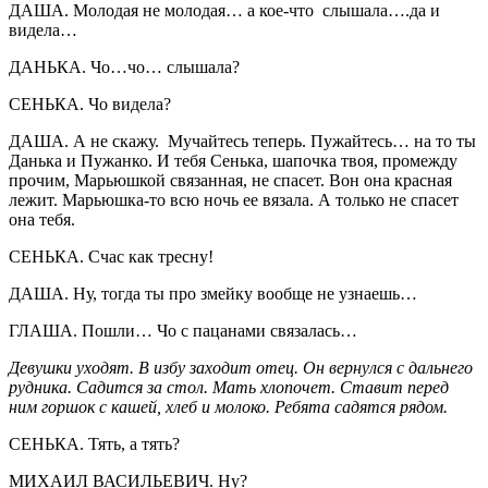
ДАША. Молодая не молодая… а кое-что слышала….да и
видела…
ДАНЬКА. Чо…чо… слышала?
СЕНЬКА. Чо видела?
ДАША. А не скажу. Мучайтесь теперь. Пужайтесь… на то ты
Данька и Пужанко. И тебя Сенька, шапочка твоя, промежду
прочим, Марьюшкой связанная, не спасет. Вон она красная
лежит. Марьюшка-то всю ночь ее вязала. А только не спасет
она тебя.
СЕНЬКА. Счас как тресну!
ДАША. Ну, тогда ты про змейку вообще не узнаешь…
ГЛАША. Пошли… Чо с пацанами связалась…
Девушки уходят. В избу заходит отец. Он вернулся с дальнего
рудника. Садится за стол. Мать хлопочет. Ставит перед
ним горшок с кашей, хлеб и молоко. Ребята садятся рядом.
СЕНЬКА. Тять, а тять?
МИХАИЛ ВАСИЛЬЕВИЧ. Ну?