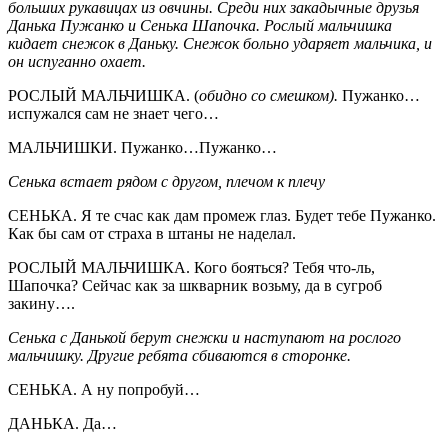
больших рукавицах из овчины. Среди них закадычные друзья
Данька Пужанко и Сенька Шапочка. Рослый мальчишка
кидает снежок в Даньку. Снежок больно ударяет мальчика, и
он испуганно охает.
РОСЛЫЙ МАЛЬЧИШКА. (
обидно со смешком).
Пужанко…
испужался сам не знает чего…
МАЛЬЧИШКИ. Пужанко…Пужанко…
Сенька встает рядом с другом, плечом к плечу
СЕНЬКА. Я те счас как дам промеж глаз. Будет тебе Пужанко.
Как бы сам от страха в штаны не наделал.
РОСЛЫЙ МАЛЬЧИШКА. Кого бояться? Тебя что-ль,
Шапочка? Сейчас как за шкварник возьму, да в сугроб
закину….
Сенька с Данькой берут снежки и наступают на рослого
мальчишку. Другие ребята сбиваются в сторонке.
СЕНЬКА. А ну попробуй…
ДАНЬКА. Да…