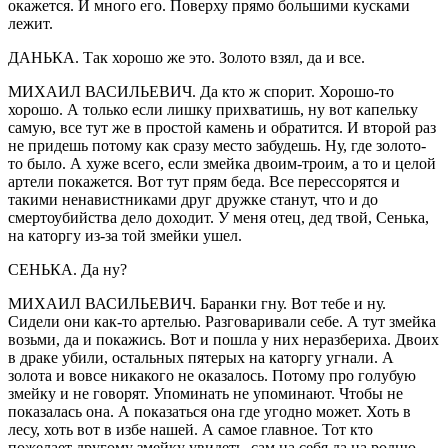
окажется. И много его. Поверху прямо большими кусками
лежит.
ДАНЬКА. Так хорошо же это. Золото взял, да и все.
МИХАИЛ ВАСИЛЬЕВИЧ. Да кто ж спорит. Хорошо-то
хорошо. А только если лишку прихватишь, ну вот капельку
самую, все тут же в простой камень и обратится. И второй раз
не придешь потому как сразу место забудешь. Ну, где золото-
то было. А хуже всего, если змейка двоим-троим, а то и целой
артели покажется. Вот тут прям беда. Все перессорятся и
такими ненавистниками друг дружке станут, что и до
смертоубийства дело доходит. У меня отец, дед твой, Сенька,
на каторгу из-за той змейки ушел.
СЕНЬКА. Да ну?
МИХАИЛ ВАСИЛЬЕВИЧ. Баранки гну. Вот тебе и ну.
Сидели они как-то артелью. Разговаривали себе. А тут змейка
возьми, да и покажись. Вот и пошла у них неразбериха. Двоих
в драке убили, остальных пятерых на каторгу угнали. А
золота и вовсе никакого не оказалось. Потому про голубую
змейку и не говорят. Упоминать не упоминают. Чтобы не
показалась она. А показаться она где угодно может. Хоть в
лесу, хоть вот в избе нашей. А самое главное. Тот кто
пожелает другому змейку увидеть, сам на себя да на родню