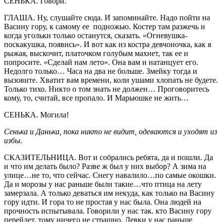
СЕНЬКА. Говори.
ГЛАША. Ну, слушайте сюда. И запоминайте. Надо пойти на
Васину гору, к самому ее подножью. Костер там разжечь и
когда угольки только останутся, сказать. «Огневушка-
поскакушка, появись». И вот как из костра девчоночка, как я
рыжая, выскочит, платочком голубым махнет, так ее и
попросите. «Сделай нам лето». Она вам и натанцует его.
Недолго только… Часа на два не больше. Змейку тогда и
вызовите. Хватит вам времени, коли ушами хлопать не будете.
Только тихо. Никто о том знать не должен… Проговоритесь
кому, то, считай, все пропало. И Марьюшке не жить…
СЕНЬКА. Могила!
Сенька и Данька, пока никто не видит, одеваются и уходят из
избы.
СКАЗИТЕЛЬНИЦА. Вот и собрались ребята, да и пошли. Да
и что им делать было? Разве ж был у них выбор? А зима на
улице…не то, что сейчас. Снегу навалило…по самые окошки.
Да и морозы у нас раньше были такие…что птица на лету
замерзала. А только деваться им некуда, как только на Васину
гору идти. И гора то не простая у нас была. Она людей на
прочность испытывала. Говорили у нас так. кто Васину гору
перейдет, тому ничего не страшно. Девки у нас раньше