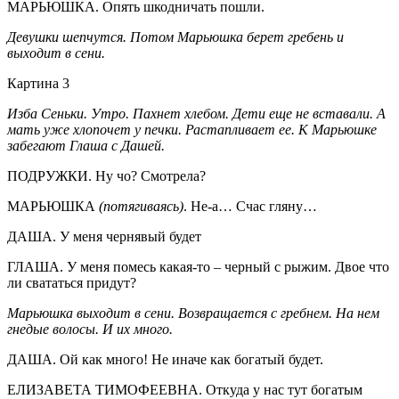
МАРЬЮШКА. Опять шкодничать пошли.
Девушки шепчутся. Потом Марьюшка берет гребень и
выходит в сени.
Картина 3
Изба Сеньки. Утро. Пахнет хлебом. Дети еще не вставали. А
мать уже хлопочет у печки. Растапливает ее. К Марьюшке
забегают Глаша с Дашей.
ПОДРУЖКИ. Ну чо? Смотрела?
МАРЬЮШКА
(потягиваясь)
. Не-а… Счас гляну…
ДАША. У меня чернявый будет
ГЛАША. У меня помесь какая-то – черный с рыжим. Двое что
ли свататься придут?
Марьюшка выходит в сени. Возвращается с гребнем. На нем
гнедые волосы. И их много.
ДАША. Ой как много! Не иначе как богатый будет.
ЕЛИЗАВЕТА ТИМОФЕЕВНА. Откуда у нас тут богатым