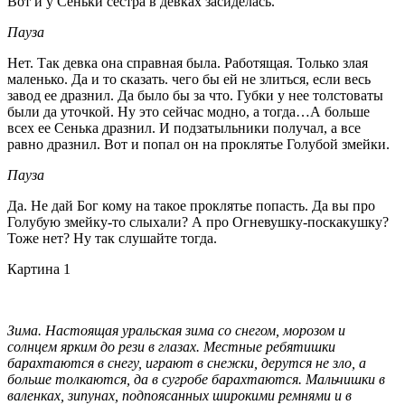
Вот и у Сеньки сестра в девках засиделась.
Пауза
Нет. Так девка она справная была. Работящая. Только злая
маленько. Да и то сказать. чего бы ей не злиться, если весь
завод ее дразнил. Да было бы за что. Губки у нее толстоваты
были да уточкой. Ну это сейчас модно, а тогда…А больше
всех ее Сенька дразнил. И подзатыльники получал, а все
равно дразнил. Вот и попал он на проклятье Голубой змейки.
Пауза
Да. Не дай Бог кому на такое проклятье попасть. Да вы про
Голубую змейку-то слыхали? А про Огневушку-поскакушку?
Тоже нет? Ну так слушайте тогда.
Картина 1
Зима. Настоящая уральская зима со снегом, морозом и
солнцем ярким до рези в глазах. Местные ребятишки
барахтаются в снегу, играют в снежки, дерутся не зло, а
больше толкаются, да в сугробе барахтаются. Мальчишки в
валенках, зипунах, подпоясанных широкими ремнями и в