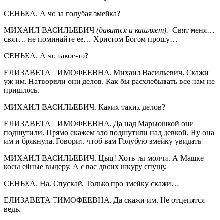
СЕНЬКА. А чо за голубая змейка?
МИХАИЛ ВАСИЛЬЕВИЧ
(давится и кашляет).
Свят меня…
свят… не поминайте ее… Христом Богом прошу…
СЕНЬКА. А чо такое-то?
ЕЛИЗАВЕТА ТИМОФЕЕВНА. Михаил Васильевич. Скажи
уж им. Натворили они делов. Как бы расхлебывать все нам не
пришлось.
МИХАИЛ ВАСИЛЬЕВИЧ. Каких таких делов?
ЕЛИЗАВЕТА ТИМОФЕЕВНА. Да над Марьюшкой они
подшутили. Прямо скажем зло подшутили над девкой. Ну она
им и брякнула. Говорит. чтоб вам Голубую змейку увидать
МИХАИЛ ВАСИЛЬЕВИЧ. Цыц! Хоть ты молчи. А Машке
косы ейные выдеру. А с вас двоих шкуру спущу.
СЕНЬКА. На. Спускай. Только про змейку скажи…
ЕЛИЗАВЕТА ТИМОФЕЕВНА. Да скажи им. Не отцепятся
ведь.