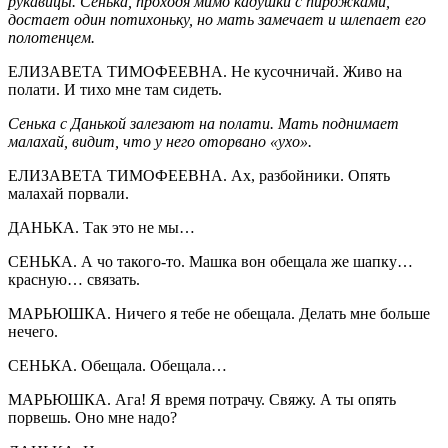
рукавицы. Сенька, проходя мимо кадушки с пирожками,
достает один потихоньку, но мать замечает и шлепает его
полотенцем.
ЕЛИЗАВЕТА ТИМОФЕЕВНА. Не кусочничай. Живо на
полати. И тихо мне там сидеть.
Сенька с Данькой залезают на полати. Мать поднимает
малахай, видит, что у него оторвано «ухо».
ЕЛИЗАВЕТА ТИМОФЕЕВНА. Ах, разбойники. Опять
малахай порвали.
ДАНЬКА. Так это не мы…
СЕНЬКА. А чо такого-то. Машка вон обещала же шапку…
красную… связать.
МАРЬЮШКА. Ничего я тебе не обещала. Делать мне больше
нечего.
СЕНЬКА. Обещала. Обещала…
МАРЬЮШКА. Ага! Я время потрачу. Свяжу. А ты опять
порвешь. Оно мне надо?