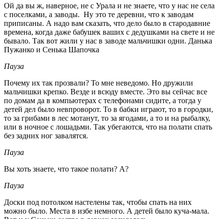
Ой да вы ж, наверное, не с Урала и не знаете, что у нас не села
с поселками, а заводы. Ну это те деревни, что к заводам
приписаны. А надо вам сказать, что дело было в стародавние
времена, когда даже бабушек ваших с дедушками на свете и не
бывало. Так вот жили у нас в заводе мальчишки одни. Данька
Пужанко и Сенька Шапочка
Пауза
Почему их так прозвали? То мне неведомо. Но дружили
мальчишки крепко. Везде и всюду вместе. Это вы сейчас все
по домам да в компьютерах с телефонами сидите, а тогда у
детей дел было невпроворот. То в бабки играют, то в городки,
то за грибами в лес мотанут, то за ягодами, а то и на рыбалку,
или в ночное с лошадьми. Так убегаются, что на полати спать
без задних ног завалятся.
Пауза
Вы хоть знаете, что такое полати? А?
Пауза
Доски под потолком настелены так, чтобы спать на них
можно было. Места в избе немного. А детей было куча-мала.