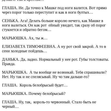
ГЛАША. Не. Да точно к Машке под ноги валится. Вот прямо
через порог только переступит и как в ноги бултых…
СЕНЬКА. Ага! Делать больше королю нечего, как Машке в
ноги валиться. Он как рот ейный увидит, так сразу об порог
стукнется и обратно бегом…
МАРЬЮШКА. Ах, ты ж…
ЕЛИЗАВЕТА ТИМОФЕЕВНА. А ну рот свой закрой. А то в
сени холодные пойдешь…
ДАНЬКА. Да, ладно. Нормальный у нее рот. Губы толстоваты.
Правда.
МАРЬЮШКА. А ты вообще не возникай. Тебя спрашивали?
Нет. Ну так и не спелясывай. Ну чо там дальше-то?
ГЛАША. Король белобрысый будет…
МАРЬЮШКА. Почему белобрысый?
ГЛАША. Ну, так, король-то червонный. Стало быть не
черный…