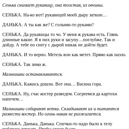
Сенька снимает рукавицу, она толстая, из овчины.
СЕНЬКА. На-ко вот! рукавицей моей дыру заткни…
ДАНЬКА. А ты как же? С голыми-то руками?
СЕНЬКА. Да рукавицы то чо. У меня ж рукава есть. Глянь
длинные какие. Я в них руки и засуну…поглубже. Так и
дойду. А тебе по снегу с дырой никак не дойти будет.
ДАНЬКА. И то верно. Метель вон как метет. Прямо как назло.
СЕНЬКА. Так зима ж.
Мальчишки останавливаются.
ДАНЬКА. Кажись дошли. Вот она… Васина гора.
СЕНЬКА. Ну, счас костер разведем. Согреемся да картохи
напечем…
Мальчишки собирают ветки. Складывают их и пытаются
развести костер. Но огонь никак не разжигается.
СЕНЬКА. Данька, Данька. Спички-то надо было к телу
поближе держать. Чтобы сухие были.