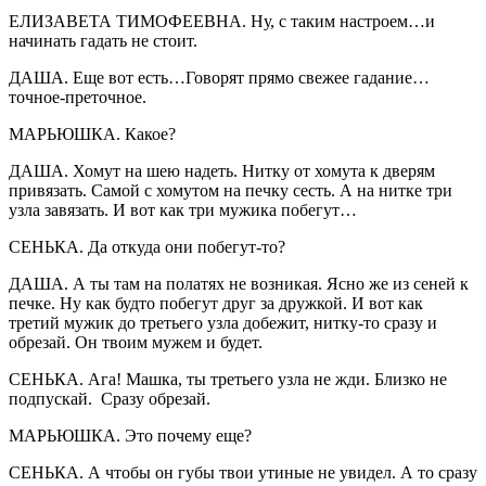
ЕЛИЗАВЕТА ТИМОФЕЕВНА. Ну, с таким настроем…и
начинать гадать не стоит.
ДАША. Еще вот есть…Говорят прямо свежее гадание…
точное-преточное.
МАРЬЮШКА. Какое?
ДАША. Хомут на шею надеть. Нитку от хомута к дверям
привязать. Самой с хомутом на печку сесть. А на нитке три
узла завязать. И вот как три мужика побегут…
СЕНЬКА. Да откуда они побегут-то?
ДАША. А ты там на полатях не возникая. Ясно же из сеней к
печке. Ну как будто побегут друг за дружкой. И вот как
третий мужик до третьего узла добежит, нитку-то сразу и
обрезай. Он твоим мужем и будет.
СЕНЬКА. Ага! Машка, ты третьего узла не жди. Близко не
подпускай. Сразу обрезай.
МАРЬЮШКА. Это почему еще?
СЕНЬКА. А чтобы он губы твои утиные не увидел. А то сразу