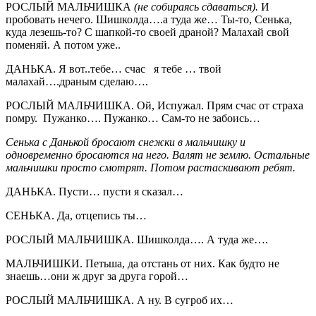
РОСЛЫЙ МАЛЬЧИШКА
(не собираясь сдаваться).
И
пробовать нечего. Шишколда….а туда же… Ты-то, Сенька,
куда лезешь-то? С шапкой-то своей драной? Малахай свой
поменяй. А потом уже..
ДАНЬКА. Я вот..тебе… счас я тебе … твой
малахай….драным сделаю….
РОСЛЫЙ МАЛЬЧИШКА. Ой, Испужал. Прям счас от страха
помру. Пужанко…. Пужанко… Сам-то не забоись…
Сенька с Данькой бросают снежки в мальчишку и
одновременно бросаются на него. Валят не землю. Остальные
мальчишки просто смотрят. Потом растаскивают ребят.
ДАНЬКА. Пусти… пусти я сказал…
СЕНЬКА. Да, отцепись ты…
РОСЛЫЙ МАЛЬЧИШКА. Шишколда…. А туда же….
МАЛЬЧИШКИ. Петьша, да отстань от них. Как будто не
знаешь…они ж друг за друга горой…
РОСЛЫЙ МАЛЬЧИШКА. А ну. В сугроб их…