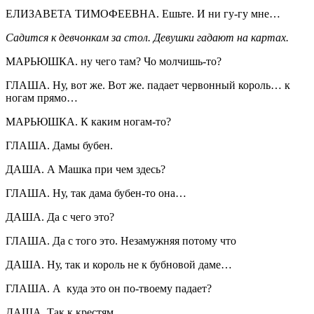
ЕЛИЗАВЕТА ТИМОФЕЕВНА. Ешьте. И ни гу-гу мне…
Садится к девчонкам за стол. Девушки гадают на картах.
МАРЬЮШКА. ну чего там? Чо молчишь-то?
ГЛАША. Ну, вот же. Вот же. падает червонный король… к
ногам прямо…
МАРЬЮШКА. К каким ногам-то?
ГЛАША. Дамы бубен.
ДАША. А Машка при чем здесь?
ГЛАША. Ну, так дама бубен-то она…
ДАША. Да с чего это?
ГЛАША. Да с того это. Незамужняя потому что
ДАША. Ну, так и король не к бубновой даме…
ГЛАША. А куда это он по-твоему падает?
ДАША. Так к крестям…