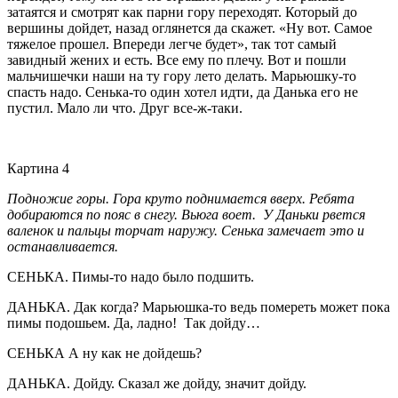
затаятся и смотрят как парни гору переходят. Который до
вершины дойдет, назад оглянется да скажет. «Ну вот. Самое
тяжелое прошел. Впереди легче будет», так тот самый
завидный жених и есть. Все ему по плечу. Вот и пошли
мальчишечки наши на ту гору лето делать. Марьюшку-то
спасть надо. Сенька-то один хотел идти, да Данька его не
пустил. Мало ли что. Друг все-ж-таки.
Картина 4
Подножие горы. Гора круто поднимается вверх. Ребята
добираются по пояс в снегу. Вьюга воет. У Даньки рвется
валенок и пальцы торчат наружу. Сенька замечает это и
останавливается.
СЕНЬКА. Пимы-то надо было подшить.
ДАНЬКА. Дак когда? Марьюшка-то ведь помереть может пока
пимы подошьем. Да, ладно! Так дойду…
СЕНЬКА А ну как не дойдешь?
ДАНЬКА. Дойду. Сказал же дойду, значит дойду.