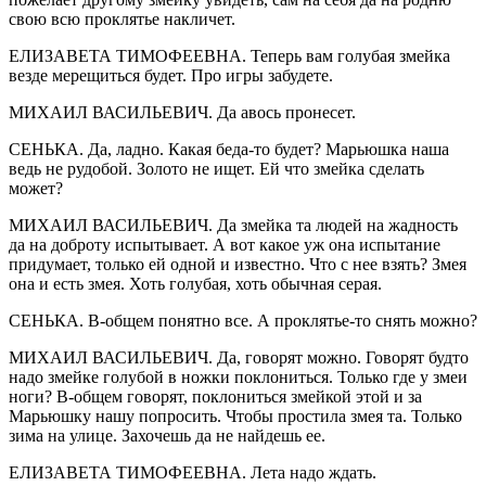
свою всю проклятье накличет.
ЕЛИЗАВЕТА ТИМОФЕЕВНА. Теперь вам голубая змейка
везде мерещиться будет. Про игры забудете.
МИХАИЛ ВАСИЛЬЕВИЧ. Да авось пронесет.
СЕНЬКА. Да, ладно. Какая беда-то будет? Марьюшка наша
ведь не рудобой. Золото не ищет. Ей что змейка сделать
может?
МИХАИЛ ВАСИЛЬЕВИЧ. Да змейка та людей на жадность
да на доброту испытывает. А вот какое уж она испытание
придумает, только ей одной и известно. Что с нее взять? Змея
она и есть змея. Хоть голубая, хоть обычная серая.
СЕНЬКА. В-общем понятно все. А проклятье-то снять можно?
МИХАИЛ ВАСИЛЬЕВИЧ. Да, говорят можно. Говорят будто
надо змейке голубой в ножки поклониться. Только где у змеи
ноги? В-общем говорят, поклониться змейкой этой и за
Марьюшку нашу попросить. Чтобы простила змея та. Только
зима на улице. Захочешь да не найдешь ее.
ЕЛИЗАВЕТА ТИМОФЕЕВНА. Лета надо ждать.