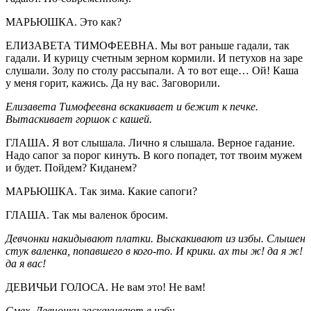
МАРЬЮШКА. Это как?
ЕЛИЗАВЕТА ТИМОФЕЕВНА. Мы вот раньше гадали, так
гадали. И курицу счетным зерном кормили. И петухов на заре
слушали. Золу по столу рассыпали. А то вот еще… Ой! Каша
у меня горит, кажись. Да ну вас. Заговорили.
Елизавета Тимофеевна вскакивает и бежит к печке.
Вытаскивает горшок с кашей.
ГЛАША. Я вот слышала. Лично я слышала. Верное гадание.
Надо сапог за порог кинуть. В кого попадет, тот твоим мужем
и будет. Пойдем? Киданем?
МАРЬЮШКА. Так зима. Какие сапоги?
ГЛАША. Так мы валенок бросим.
Девчонки накидывают платки. Выскакивают из избы. Слышен
стук валенка, попавшего в кого-то. И крики. ах ты ж! да я ж!
да я вас!
ДЕВИЧЬИ ГОЛОСА. Не вам это! Не вам!
Смех. Девчонки заскакивают в избу.