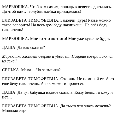
МАРЬЮШКА. Чтоб вам самим, лошадь в невесты досталась.
Да чтоб вам… голубая змейка привиделась!
ЕЛИЗАВЕТА ТИМОФЕЕВНА. Замолчи, дура! Разве можно
такое говорить! На весь дом беду накличешь! На себя беду
накличешь!
МАРЬЮШКА. Мне то что до этого! Мне уже хуже не будет.
ДАША. Да как сказать?
Марьюшка хлопает дверью и убегает. Пацаны возвращаются
из сеней.
СЕНЬКА. Мама… Чо за змейка?
ЕЛИЗАВЕТА ТИМОФЕЕВНА. Отстань. Не поминай ее. А то
еще беду накличешь. А так может и пронесет.
ДАША. Да тут бабушка надвое сказала. Кому беда… а кому и
нет…
ЕЛИЗАВЕТА ТИМОФЕЕВНА. Да ты-то что знать можешь?
Молодая еще.